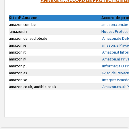
ANNEXE 4 : ACCORD DE PROTECTION 
Site d’ Amazon
Accord de pro
amazon.com.be
amazon.com.be 
amazon.fr
Notice : Protect
amazon.de, audible.de
Amazon.de Date
amazon.ie
amazon.ie Priva
amazon.it
Amazon.it Infor
amazon.nl
Amazon.nl Priva
amazon.pl
Informacja O P
amazon.es
Aviso de Privac
amazon.se
Integritetsmed
amazon.co.uk, audible.co.uk
Amazon.co.uk Pr