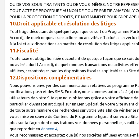
OU DE VOS SOUS-TRAITANTS OU DE VOUS-MÊMES. NOTRE REPRES
TOUT ACTE DE PROCEDURE AU NOM DE TOUTE PARTIE AMAZON , Y CO
POUR LA PROTECTION DE DROITS, ET NOTAMMENT POUR FAIRE APPL
10.Droit applicable et résolution des litiges
Tout litige découlant de quelque façon que ce soit du Programme Parte
Accord), de quelconques transactions ou activités effectuées en vertu d
à la loi et aux dispositions en matière de résolution des litiges applic
11.Fiscalité
Toute taxe et obligation liée découlant de quelque façon que ce soit 
ou avérée dudit Accord), de quelconques transactions ou activités effe
affiliées, seront régies par les dispositions fiscales applicables au Si
12.Dispositions complémentaires
Nous pouvons envoyer des communications relatives au programme Parten
notifications push et des SMS. En outre, nous sommes autorisés à (a) cont
utilisateurs de votre Site que nous obtenons grâce à votre affichage de
particulier d'Amazon ait cliqué sur un Lien Spécial de votre Site avant d
de toute autre manière des recherches sur votre Site afin de vérifier le re
votre mise en œuvre du Contenu du Programme figurant sur votre Site à
plus sur la façon dont nous traitons vos données personnelles, veuille
que reproduit en
Annexe 4
,
Vous reconnaissez et acceptez que (a) nos sociétés affiliées et nous-m