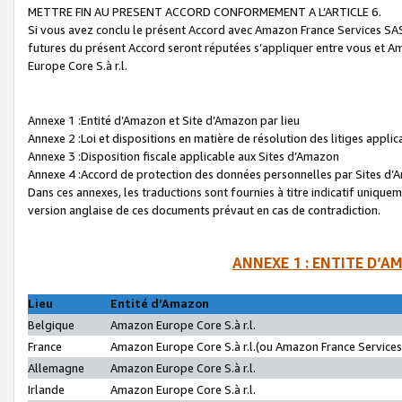
METTRE FIN AU PRESENT ACCORD CONFORMEMENT A L’ARTICLE 6.
Si vous avez conclu le présent Accord avec Amazon France Services SAS 
futures du présent Accord seront réputées s’appliquer entre vous et 
Europe Core S.à r.l.
Annexe 1 :Entité d’Amazon et Site d’Amazon par lieu
Annexe 2 :Loi et dispositions en matière de résolution des litiges appli
Annexe 3 :Disposition fiscale applicable aux Sites d’Amazon
Annexe 4 :Accord de protection des données personnelles par Sites d
Dans ces annexes, les traductions sont fournies à titre indicatif uniquem
version anglaise de ces documents prévaut en cas de contradiction.
ANNEXE 1 : ENTITE D’A
Lieu
Entité d’Amazon
Belgique
Amazon Europe Core S.à r.l.
France
Amazon Europe Core S.à r.l.(ou Amazon France Services 
Allemagne
Amazon Europe Core S.à r.l.
Irlande
Amazon Europe Core S.à r.l.