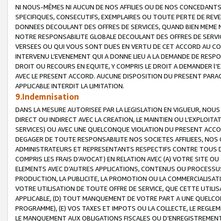
NI NOUS-MÊMES NI AUCUN DE NOS AFFILIES OU DE NOS CONCEDANT
SPECIFIQUES, CONSECUTIFS, EXEMPLAIRES OU TOUTE PERTE DE REVE
DONNEES DECOULANT DES OFFRES DE SERVICES, QUAND BIEN MEME N
NOTRE RESPONSABILITE GLOBALE DECOULANT DES OFFRES DE SERVI
VERSEES OU QUI VOUS SONT DUES EN VERTU DE CET ACCORD AU CO
INTERVENU L’EVENEMENT QUI A DONNE LIEU A LA DEMANDE DE RESP
DROIT OU RECOURS EN EQUITE, Y COMPRIS LE DROIT A DEMANDER l'
AVEC LE PRESENT ACCORD. AUCUNE DISPOSITION DU PRESENT PARAG
APPLICABLE INTERDIT LA LIMITATION.
9.Indemnisation
DANS LA MESURE AUTORISEE PAR LA LEGISLATION EN VIGUEUR, NO
DIRECT OU INDIRECT AVEC LA CREATION, LE MAINTIEN OU L’EXPLOIT
SERVICES) OU AVEC UNE QUELCONQUE VIOLATION DU PRESENT ACCO
DEGAGER DE TOUTE RESPONSABILITE NOS SOCIETES AFFILIEES, NOS 
ADMINISTRATEURS ET REPRESENTANTS RESPECTIFS CONTRE TOUS D
COMPRIS LES FRAIS D’AVOCAT) EN RELATION AVEC (A) VOTRE SITE O
ELEMENTS AVEC D’AUTRES APPLICATIONS, CONTENUS OU PROCESSUS, (
PRODUCTION, LA PUBLICITE, LA PROMOTION OU LA COMMERCIALISAT
VOTRE UTILISATION DE TOUTE OFFRE DE SERVICE, QUE CETTE UTILI
APPLICABLE, (D) TOUT MANQUEMENT DE VOTRE PART A UNE QUELCO
PROGRAMME), (E) VOS TAXES ET IMPOTS OU LA COLLECTE, LE REGLE
LE MANQUEMENT AUX OBLIGATIONS FISCALES OU D’ENREGISTREMENT 