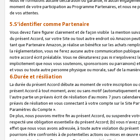
Nous ne formulons aucune déclaration ou garantie, ni aucun engagemen
moment de votre participation au Programme Partenaires, et nous ne p
de vos attentes.
5.S’identifier comme Partenaire
Vous devez faire figurer clairement et de façon visible la mention sui
du présent Accord, sur votre Site ou tout autre endroit où Amazon peut vo
tant que Partenaire Amazon, je réalise un bénéfice sur les achats remplis
la réglementation, vous ne ferez aucune autre communication publique
notre accord écrit préalable. Vous ne dénaturerez pas ni n’enjoliverez 
implicitement que nous vous soutenons, sponsorisons ou parrainons) et v
et vous ou toute autre personne physique ou morale, sauf de la manièr
6.Durée et résiliation
La durée du présent Accord débute au moment de votre inscription ou de
présent Accord à tout moment, avec ou sans motif (automatiquement et sa
l’autre partie un préavis écrit de résiliation d’au moins 7 jours calenda
préavis de résiliation en vous connectant à votre compte sur le Site Par
Paramètres du Compte ».
De plus, nous pouvons mettre fin au présent Accord, ou suspendre votre 
respecté une obligation essentielle du présent Accord; (b) vous n’avez p
effet que nous vous avons adressée, à toute autre violation du présen
pourrions être confrontés à de potentielles actions ou mises en œuvre 