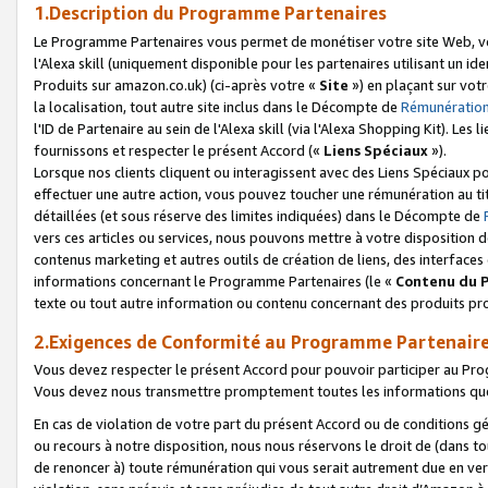
1.Description du Programme Partenaires
Le Programme Partenaires vous permet de monétiser votre site Web, vos 
l'Alexa skill (uniquement disponible pour les partenaires utilisant un 
Produits sur amazon.co.uk) (ci-après votre «
Site
») en plaçant sur votr
la localisation, tout autre site inclus dans le Décompte de
Rémunération
l'ID de Partenaire au sein de l'Alexa skill (via l'Alexa Shopping Kit). Le
fournissons et respecter le présent Accord («
Liens Spéciaux
»).
Lorsque nos clients cliquent ou interagissent avec des Liens Spéciaux p
effectuer une autre action, vous pouvez toucher une rémunération au ti
détaillées (et sous réserve des limites indiquées) dans le Décompte de
vers ces articles ou services, nous pouvons mettre à votre disposition d
contenus marketing et autres outils de création de liens, des interfaces
informations concernant le Programme Partenaires (le «
Contenu du 
texte ou tout autre information ou contenu concernant des produits prop
2.Exigences de Conformité au Programme Partenair
Vous devez respecter le présent Accord pour pouvoir participer au Pr
Vous devez nous transmettre promptement toutes les informations que
En cas de violation de votre part du présent Accord ou de conditions g
ou recours à notre disposition, nous nous réservons le droit de (dans 
de renoncer à) toute rémunération qui vous serait autrement due en ver