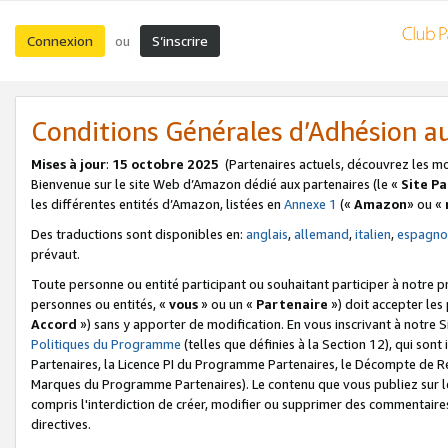
Connexion
S’inscrire
ou
Conditions Générales d’Adhésion 
Mises à jour
:
15 octobre 2025
(Partenaires actuels, découvrez les m
Bienvenue sur le site Web d’Amazon dédié aux partenaires (le «
Site P
les différentes entités d’Amazon, listées en
Annexe 1
(«
Amazon
» ou «
Des traductions sont disponibles en:
anglais
,
allemand
,
italien
,
espagno
prévaut.
Toute personne ou entité participant ou souhaitant participer à notre 
personnes ou entités, «
vous
» ou un «
Partenaire
») doit accepter le
Accord
») sans y apporter de modification. En vous inscrivant à notre Si
Politiques du Programme
(telles que définies à la Section 12), qui so
Partenaires, la Licence PI du Programme Partenaires, le Décompte de 
Marques du Programme Partenaires). Le contenu que vous publiez sur l
compris l'interdiction de créer, modifier ou supprimer des commentaires
directives.