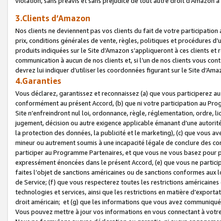
violation, sans préavis et sans préjudice de tout autre droit d’Amazo
3.Clients d’Amazon
Nos clients ne deviennent pas vos clients du fait de votre participati
prix, conditions générales de vente, règles, politiques et procédures d’u
produits indiquées sur le Site d’Amazon s’appliqueront à ces clients et
communication à aucun de nos clients et, si l’un de nos clients vous co
devrez lui indiquer d’utiliser les coordonnées figurant sur le Site d’Ama
4.Garanties
Vous déclarez, garantissez et reconnaissez (a) que vous participerez a
conformément au présent Accord, (b) que ni votre participation au Prog
Site n’enfreindront nul loi, ordonnance, règle, réglementation, ordre, li
jugement, décision ou autre exigence applicable émanant d’une autori
la protection des données, la publicité et le marketing), (c) que vous 
mineur ou autrement soumis à une incapacité légale de conclure des con
participer au Programme Partenaires, et que vous ne vous basez pour pr
expressément énoncées dans le présent Accord, (e) que vous ne particip
faites l’objet de sanctions américaines ou de sanctions conformes aux 
de Service; (f) que vous respecterez toutes les restrictions américaines
technologies et services, ainsi que les restrictions en matière d’exporta
droit américain; et (g) que les informations que vous avez communiqué
Vous pouvez mettre à jour vos informations en vous connectant à votre