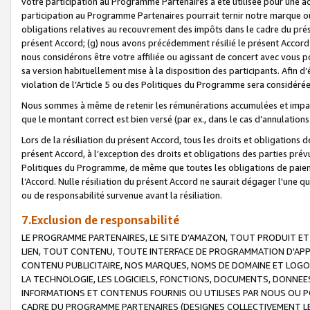
votre participation au Programme Partenaires a été utilisée pour une ac
participation au Programme Partenaires pourrait ternir notre marque ou
obligations relatives au recouvrement des impôts dans le cadre du prése
présent Accord; (g) nous avons précédemment résilié le présent Accord
nous considérons être votre affiliée ou agissant de concert avec vous 
sa version habituellement mise à la disposition des participants. Afin d’é
violation de l’Article 5 ou des Politiques du Programme sera considéré
Nous sommes à même de retenir les rémunérations accumulées et impayée
que le montant correct est bien versé (par ex., dans le cas d’annulations
Lors de la résiliation du présent Accord, tous les droits et obligations 
présent Accord, à l’exception des droits et obligations des parties prévus
Politiques du Programme, de même que toutes les obligations de paiement
l’Accord. Nulle résiliation du présent Accord ne saurait dégager l'une 
ou de responsabilité survenue avant la résiliation.
7.Exclusion de responsabilité
LE PROGRAMME PARTENAIRES, LE SITE D’AMAZON, TOUT PRODUIT ET 
LIEN, TOUT CONTENU, TOUTE INTERFACE DE PROGRAMMATION D'APP
CONTENU PUBLICITAIRE, NOS MARQUES, NOMS DE DOMAINE ET LOGOS
LA TECHNOLOGIE, LES LOGICIELS, FONCTIONS, DOCUMENTS, DONNEES
INFORMATIONS ET CONTENUS FOURNIS OU UTILISES PAR NOUS OU P
CADRE DU PROGRAMME PARTENAIRES (DESIGNES COLLECTIVEMENT LE