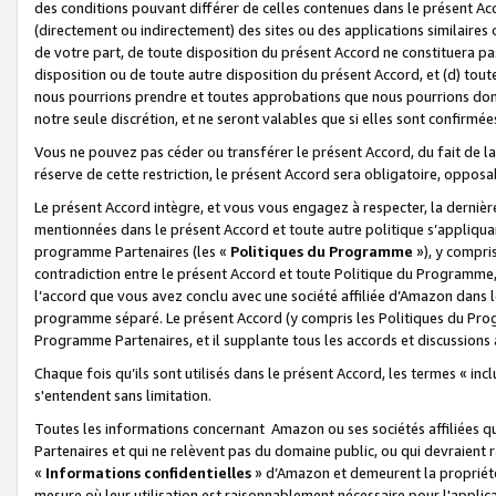
des conditions pouvant différer de celles contenues dans le présent Ac
(directement ou indirectement) des sites ou des applications similaires o
de votre part, de toute disposition du présent Accord ne constituera pa
disposition ou de toute autre disposition du présent Accord, et (d) tou
nous pourrions prendre et toutes approbations que nous pourrions donn
notre seule discrétion, et ne seront valables que si elles sont confirmée
Vous ne pouvez pas céder ou transférer le présent Accord, du fait de la 
réserve de cette restriction, le présent Accord sera obligatoire, opposab
Le présent Accord intègre, et vous vous engagez à respecter, la dernière 
mentionnées dans le présent Accord et toute autre politique s’appliqua
programme Partenaires (les «
Politiques du Programme
»), y compri
contradiction entre le présent Accord et toute Politique du Programme, 
l’accord que vous avez conclu avec une société affiliée d’Amazon dans 
programme séparé. Le présent Accord (y compris les Politiques du Progr
Programme Partenaires, et il supplante tous les accords et discussions 
Chaque fois qu’ils sont utilisés dans le présent Accord, les termes « in
s'entendent sans limitation.
Toutes les informations concernant Amazon ou ses sociétés affiliées 
Partenaires et qui ne relèvent pas du domaine public, ou qui devraient
«
Informations confidentielles
» d’Amazon et demeurent la propriété 
mesure où leur utilisation est raisonnablement nécessaire pour l'appli