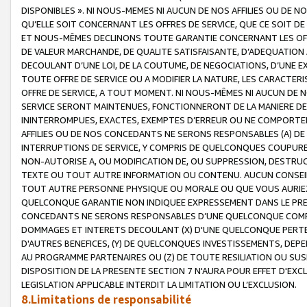
DISPONIBLES ». NI NOUS-MEMES NI AUCUN DE NOS AFFILIES OU D
QU’ELLE SOIT CONCERNANT LES OFFRES DE SERVICE, QUE CE SOIT DE
ET NOUS-MÊMES DECLINONS TOUTE GARANTIE CONCERNANT LES OFFRE
DE VALEUR MARCHANDE, DE QUALITE SATISFAISANTE, D’ADEQUATION
DECOULANT D’UNE LOI, DE LA COUTUME, DE NEGOCIATIONS, D’UNE
TOUTE OFFRE DE SERVICE OU A MODIFIER LA NATURE, LES CARACTERI
OFFRE DE SERVICE, A TOUT MOMENT. NI NOUS-MÊMES NI AUCUN DE 
SERVICE SERONT MAINTENUES, FONCTIONNERONT DE LA MANIERE DECR
ININTERROMPUES, EXACTES, EXEMPTES D’ERREUR OU NE COMPORT
AFFILIES OU DE NOS CONCEDANTS NE SERONS RESPONSABLES (A) DE
INTERRUPTIONS DE SERVICE, Y COMPRIS DE QUELCONQUES COUPURE
NON-AUTORISE A, OU MODIFICATION DE, OU SUPPRESSION, DESTRUC
TEXTE OU TOUT AUTRE INFORMATION OU CONTENU. AUCUN CONSEIL 
TOUT AUTRE PERSONNE PHYSIQUE OU MORALE OU QUE VOUS AURIEZ 
QUELCONQUE GARANTIE NON INDIQUEE EXPRESSEMENT DANS LE PRES
CONCEDANTS NE SERONS RESPONSABLES D’UNE QUELCONQUE COM
DOMMAGES ET INTERETS DECOULANT (X) D'UNE QUELCONQUE PERTE D
D'AUTRES BENEFICES, (Y) DE QUELCONQUES INVESTISSEMENTS, DEP
AU PROGRAMME PARTENAIRES OU (Z) DE TOUTE RESILIATION OU SU
DISPOSITION DE LA PRESENTE SECTION 7 N'AURA POUR EFFET D'EXC
LEGISLATION APPLICABLE INTERDIT LA LIMITATION OU L’EXCLUSION.
8.Limitations de responsabilité