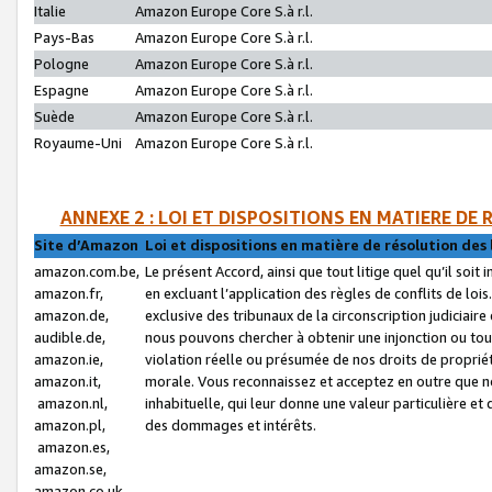
Italie
Amazon Europe Core S.à r.l.
Pays-Bas
Amazon Europe Core S.à r.l.
Pologne
Amazon Europe Core S.à r.l.
Espagne
Amazon Europe Core S.à r.l.
Suède
Amazon Europe Core S.à r.l.
Royaume-Uni
Amazon Europe Core S.à r.l.
ANNEXE 2 : LOI ET DISPOSITIONS EN MATIERE DE
Site d’Amazon
Loi et dispositions en matière de résolution des 
amazon.com.be,
Le présent Accord, ainsi que tout litige quel qu’il soi
amazon.fr,
en excluant l’application des règles de conflits de l
amazon.de,
exclusive des tribunaux de la circonscription judiciai
audible.de,
nous pouvons chercher à obtenir une injonction ou tou
amazon.ie,
violation réelle ou présumée de nos droits de proprié
amazon.it,
morale. Vous reconnaissez et acceptez en outre que n
amazon.nl,
inhabituelle, qui leur donne une valeur particulière 
amazon.pl,
des dommages et intérêts.
amazon.es,
amazon.se,
amazon.co.uk,