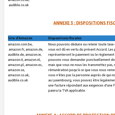
audible.co.uk
ANNEXE 3 : DISPOSITIONS FI
Site d’Amazon
Dispositions fiscales
amazon.com.be,
Nous pouvons déduire ou retenir toute taxe 
amazon.fr, amazon.de,
vous est dû en vertu du présent Accord. Les 
audible.de, amazon.ie,
représenteront le paiement ou le règlement 
amazon.it, amazon.nl,
pouvons vous demander ponctuellement des r
amazon.pl, amazon.es,
mais que vous ne nous les transmettez pas, n
amazon.se,
rémunération jusqu’à ce que vous nous reme
amazon.co.uk,
vous n’êtes pas la personne auprès de qui no
audible.co.uk
au Luxembourg, vous pouvez être légalement 
une facture répondant aux exigences d’une 
paiera la TVA applicable.