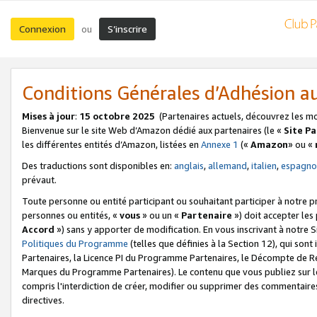
Connexion
S’inscrire
ou
Conditions Générales d’Adhésion 
Mises à jour
:
15 octobre 2025
(Partenaires actuels, découvrez les m
Bienvenue sur le site Web d’Amazon dédié aux partenaires (le «
Site P
les différentes entités d’Amazon, listées en
Annexe 1
(«
Amazon
» ou «
Des traductions sont disponibles en:
anglais
,
allemand
,
italien
,
espagno
prévaut.
Toute personne ou entité participant ou souhaitant participer à notre 
personnes ou entités, «
vous
» ou un «
Partenaire
») doit accepter le
Accord
») sans y apporter de modification. En vous inscrivant à notre Si
Politiques du Programme
(telles que définies à la Section 12), qui so
Partenaires, la Licence PI du Programme Partenaires, le Décompte de 
Marques du Programme Partenaires). Le contenu que vous publiez sur l
compris l'interdiction de créer, modifier ou supprimer des commentaires
directives.