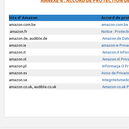
ANNEXE 4 : ACCORD DE PROTECTION 
Site d’ Amazon
Accord de pro
amazon.com.be
amazon.com.be 
amazon.fr
Notice : Protect
amazon.de, audible.de
Amazon.de Date
amazon.ie
amazon.ie Priva
amazon.it
Amazon.it Infor
amazon.nl
Amazon.nl Priva
amazon.pl
Informacja O P
amazon.es
Aviso de Privac
amazon.se
Integritetsmed
amazon.co.uk, audible.co.uk
Amazon.co.uk Pr