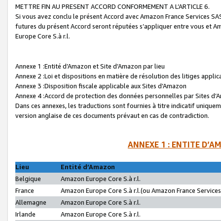
METTRE FIN AU PRESENT ACCORD CONFORMEMENT A L’ARTICLE 6.
Si vous avez conclu le présent Accord avec Amazon France Services SAS 
futures du présent Accord seront réputées s’appliquer entre vous et 
Europe Core S.à r.l.
Annexe 1 :Entité d’Amazon et Site d’Amazon par lieu
Annexe 2 :Loi et dispositions en matière de résolution des litiges appli
Annexe 3 :Disposition fiscale applicable aux Sites d’Amazon
Annexe 4 :Accord de protection des données personnelles par Sites d
Dans ces annexes, les traductions sont fournies à titre indicatif uniquem
version anglaise de ces documents prévaut en cas de contradiction.
ANNEXE 1 : ENTITE D’A
Lieu
Entité d’Amazon
Belgique
Amazon Europe Core S.à r.l.
France
Amazon Europe Core S.à r.l.(ou Amazon France Services 
Allemagne
Amazon Europe Core S.à r.l.
Irlande
Amazon Europe Core S.à r.l.