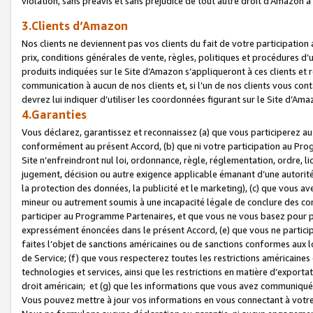
violation, sans préavis et sans préjudice de tout autre droit d’Amazo
3.Clients d’Amazon
Nos clients ne deviennent pas vos clients du fait de votre participati
prix, conditions générales de vente, règles, politiques et procédures d’u
produits indiquées sur le Site d’Amazon s’appliqueront à ces clients et
communication à aucun de nos clients et, si l’un de nos clients vous co
devrez lui indiquer d’utiliser les coordonnées figurant sur le Site d’Ama
4.Garanties
Vous déclarez, garantissez et reconnaissez (a) que vous participerez a
conformément au présent Accord, (b) que ni votre participation au Prog
Site n’enfreindront nul loi, ordonnance, règle, réglementation, ordre, li
jugement, décision ou autre exigence applicable émanant d’une autori
la protection des données, la publicité et le marketing), (c) que vous 
mineur ou autrement soumis à une incapacité légale de conclure des con
participer au Programme Partenaires, et que vous ne vous basez pour pr
expressément énoncées dans le présent Accord, (e) que vous ne particip
faites l’objet de sanctions américaines ou de sanctions conformes aux 
de Service; (f) que vous respecterez toutes les restrictions américaines
technologies et services, ainsi que les restrictions en matière d’exporta
droit américain; et (g) que les informations que vous avez communiqué
Vous pouvez mettre à jour vos informations en vous connectant à votre