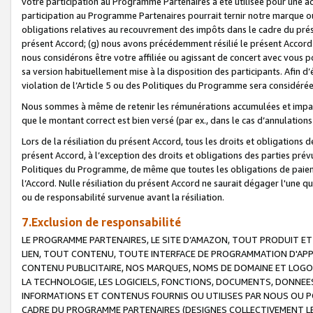
votre participation au Programme Partenaires a été utilisée pour une ac
participation au Programme Partenaires pourrait ternir notre marque ou
obligations relatives au recouvrement des impôts dans le cadre du prése
présent Accord; (g) nous avons précédemment résilié le présent Accord
nous considérons être votre affiliée ou agissant de concert avec vous 
sa version habituellement mise à la disposition des participants. Afin d’é
violation de l’Article 5 ou des Politiques du Programme sera considéré
Nous sommes à même de retenir les rémunérations accumulées et impayée
que le montant correct est bien versé (par ex., dans le cas d’annulations
Lors de la résiliation du présent Accord, tous les droits et obligations 
présent Accord, à l’exception des droits et obligations des parties prévus
Politiques du Programme, de même que toutes les obligations de paiement
l’Accord. Nulle résiliation du présent Accord ne saurait dégager l'une 
ou de responsabilité survenue avant la résiliation.
7.Exclusion de responsabilité
LE PROGRAMME PARTENAIRES, LE SITE D’AMAZON, TOUT PRODUIT ET 
LIEN, TOUT CONTENU, TOUTE INTERFACE DE PROGRAMMATION D'APP
CONTENU PUBLICITAIRE, NOS MARQUES, NOMS DE DOMAINE ET LOGOS
LA TECHNOLOGIE, LES LOGICIELS, FONCTIONS, DOCUMENTS, DONNEES
INFORMATIONS ET CONTENUS FOURNIS OU UTILISES PAR NOUS OU P
CADRE DU PROGRAMME PARTENAIRES (DESIGNES COLLECTIVEMENT LE