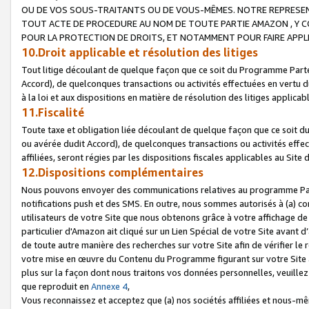
OU DE VOS SOUS-TRAITANTS OU DE VOUS-MÊMES. NOTRE REPRES
TOUT ACTE DE PROCEDURE AU NOM DE TOUTE PARTIE AMAZON , Y CO
POUR LA PROTECTION DE DROITS, ET NOTAMMENT POUR FAIRE APPL
10.Droit applicable et résolution des litiges
Tout litige découlant de quelque façon que ce soit du Programme Parte
Accord), de quelconques transactions ou activités effectuées en vertu d
à la loi et aux dispositions en matière de résolution des litiges applic
11.Fiscalité
Toute taxe et obligation liée découlant de quelque façon que ce soit 
ou avérée dudit Accord), de quelconques transactions ou activités effe
affiliées, seront régies par les dispositions fiscales applicables au Si
12.Dispositions complémentaires
Nous pouvons envoyer des communications relatives au programme Parten
notifications push et des SMS. En outre, nous sommes autorisés à (a) cont
utilisateurs de votre Site que nous obtenons grâce à votre affichage de
particulier d'Amazon ait cliqué sur un Lien Spécial de votre Site avant d
de toute autre manière des recherches sur votre Site afin de vérifier le re
votre mise en œuvre du Contenu du Programme figurant sur votre Site à
plus sur la façon dont nous traitons vos données personnelles, veuille
que reproduit en
Annexe 4
,
Vous reconnaissez et acceptez que (a) nos sociétés affiliées et nous-m