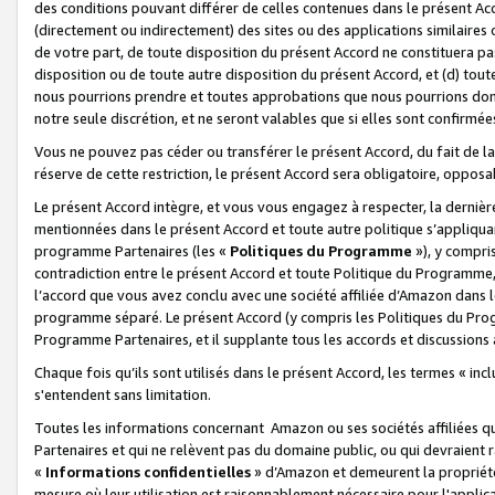
des conditions pouvant différer de celles contenues dans le présent Ac
(directement ou indirectement) des sites ou des applications similaires o
de votre part, de toute disposition du présent Accord ne constituera pa
disposition ou de toute autre disposition du présent Accord, et (d) tou
nous pourrions prendre et toutes approbations que nous pourrions donn
notre seule discrétion, et ne seront valables que si elles sont confirmée
Vous ne pouvez pas céder ou transférer le présent Accord, du fait de la 
réserve de cette restriction, le présent Accord sera obligatoire, opposab
Le présent Accord intègre, et vous vous engagez à respecter, la dernière 
mentionnées dans le présent Accord et toute autre politique s’appliqua
programme Partenaires (les «
Politiques du Programme
»), y compri
contradiction entre le présent Accord et toute Politique du Programme, 
l’accord que vous avez conclu avec une société affiliée d’Amazon dans 
programme séparé. Le présent Accord (y compris les Politiques du Progr
Programme Partenaires, et il supplante tous les accords et discussions 
Chaque fois qu’ils sont utilisés dans le présent Accord, les termes « in
s'entendent sans limitation.
Toutes les informations concernant Amazon ou ses sociétés affiliées 
Partenaires et qui ne relèvent pas du domaine public, ou qui devraient
«
Informations confidentielles
» d’Amazon et demeurent la propriété 
mesure où leur utilisation est raisonnablement nécessaire pour l'appli