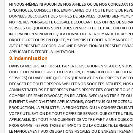
NI NOUS-MÊMES NI AUCUN DE NOS AFFILIES OU DE NOS CONCEDANT
SPECIFIQUES, CONSECUTIFS, EXEMPLAIRES OU TOUTE PERTE DE REVE
DONNEES DECOULANT DES OFFRES DE SERVICES, QUAND BIEN MEME N
NOTRE RESPONSABILITE GLOBALE DECOULANT DES OFFRES DE SERVI
VERSEES OU QUI VOUS SONT DUES EN VERTU DE CET ACCORD AU CO
INTERVENU L’EVENEMENT QUI A DONNE LIEU A LA DEMANDE DE RESP
DROIT OU RECOURS EN EQUITE, Y COMPRIS LE DROIT A DEMANDER l'
AVEC LE PRESENT ACCORD. AUCUNE DISPOSITION DU PRESENT PARAG
APPLICABLE INTERDIT LA LIMITATION.
9.Indemnisation
DANS LA MESURE AUTORISEE PAR LA LEGISLATION EN VIGUEUR, NO
DIRECT OU INDIRECT AVEC LA CREATION, LE MAINTIEN OU L’EXPLOIT
SERVICES) OU AVEC UNE QUELCONQUE VIOLATION DU PRESENT ACCO
DEGAGER DE TOUTE RESPONSABILITE NOS SOCIETES AFFILIEES, NOS 
ADMINISTRATEURS ET REPRESENTANTS RESPECTIFS CONTRE TOUS D
COMPRIS LES FRAIS D’AVOCAT) EN RELATION AVEC (A) VOTRE SITE O
ELEMENTS AVEC D’AUTRES APPLICATIONS, CONTENUS OU PROCESSUS, (
PRODUCTION, LA PUBLICITE, LA PROMOTION OU LA COMMERCIALISAT
VOTRE UTILISATION DE TOUTE OFFRE DE SERVICE, QUE CETTE UTILI
APPLICABLE, (D) TOUT MANQUEMENT DE VOTRE PART A UNE QUELCO
PROGRAMME), (E) VOS TAXES ET IMPOTS OU LA COLLECTE, LE REGLE
LE MANQUEMENT AUX OBLIGATIONS FISCALES OU D’ENREGISTREMENT 