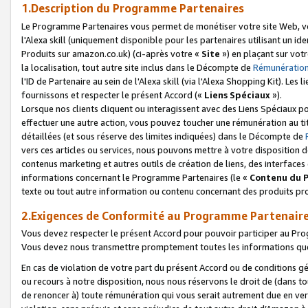
1.Description du Programme Partenaires
Le Programme Partenaires vous permet de monétiser votre site Web, vos 
l'Alexa skill (uniquement disponible pour les partenaires utilisant un 
Produits sur amazon.co.uk) (ci-après votre «
Site
») en plaçant sur votr
la localisation, tout autre site inclus dans le Décompte de
Rémunération
l'ID de Partenaire au sein de l'Alexa skill (via l'Alexa Shopping Kit). Le
fournissons et respecter le présent Accord («
Liens Spéciaux
»).
Lorsque nos clients cliquent ou interagissent avec des Liens Spéciaux p
effectuer une autre action, vous pouvez toucher une rémunération au ti
détaillées (et sous réserve des limites indiquées) dans le Décompte de
vers ces articles ou services, nous pouvons mettre à votre disposition d
contenus marketing et autres outils de création de liens, des interfaces
informations concernant le Programme Partenaires (le «
Contenu du 
texte ou tout autre information ou contenu concernant des produits prop
2.Exigences de Conformité au Programme Partenair
Vous devez respecter le présent Accord pour pouvoir participer au Pr
Vous devez nous transmettre promptement toutes les informations que
En cas de violation de votre part du présent Accord ou de conditions g
ou recours à notre disposition, nous nous réservons le droit de (dans 
de renoncer à) toute rémunération qui vous serait autrement due en ver