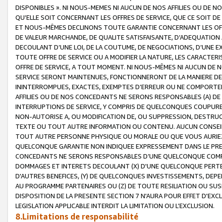
DISPONIBLES ». NI NOUS-MEMES NI AUCUN DE NOS AFFILIES OU D
QU’ELLE SOIT CONCERNANT LES OFFRES DE SERVICE, QUE CE SOIT DE
ET NOUS-MÊMES DECLINONS TOUTE GARANTIE CONCERNANT LES OFFRE
DE VALEUR MARCHANDE, DE QUALITE SATISFAISANTE, D’ADEQUATION
DECOULANT D’UNE LOI, DE LA COUTUME, DE NEGOCIATIONS, D’UNE
TOUTE OFFRE DE SERVICE OU A MODIFIER LA NATURE, LES CARACTERI
OFFRE DE SERVICE, A TOUT MOMENT. NI NOUS-MÊMES NI AUCUN DE 
SERVICE SERONT MAINTENUES, FONCTIONNERONT DE LA MANIERE DECR
ININTERROMPUES, EXACTES, EXEMPTES D’ERREUR OU NE COMPORT
AFFILIES OU DE NOS CONCEDANTS NE SERONS RESPONSABLES (A) DE
INTERRUPTIONS DE SERVICE, Y COMPRIS DE QUELCONQUES COUPURE
NON-AUTORISE A, OU MODIFICATION DE, OU SUPPRESSION, DESTRUC
TEXTE OU TOUT AUTRE INFORMATION OU CONTENU. AUCUN CONSEIL 
TOUT AUTRE PERSONNE PHYSIQUE OU MORALE OU QUE VOUS AURIEZ 
QUELCONQUE GARANTIE NON INDIQUEE EXPRESSEMENT DANS LE PRES
CONCEDANTS NE SERONS RESPONSABLES D’UNE QUELCONQUE COM
DOMMAGES ET INTERETS DECOULANT (X) D'UNE QUELCONQUE PERTE D
D'AUTRES BENEFICES, (Y) DE QUELCONQUES INVESTISSEMENTS, DEP
AU PROGRAMME PARTENAIRES OU (Z) DE TOUTE RESILIATION OU SU
DISPOSITION DE LA PRESENTE SECTION 7 N'AURA POUR EFFET D'EXC
LEGISLATION APPLICABLE INTERDIT LA LIMITATION OU L’EXCLUSION.
8.Limitations de responsabilité