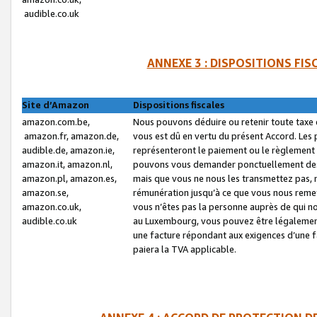
audible.co.uk
ANNEXE 3 : DISPOSITIONS FI
Site d’Amazon
Dispositions fiscales
amazon.com.be,
Nous pouvons déduire ou retenir toute taxe 
amazon.fr, amazon.de,
vous est dû en vertu du présent Accord. Les 
audible.de, amazon.ie,
représenteront le paiement ou le règlement 
amazon.it, amazon.nl,
pouvons vous demander ponctuellement des r
amazon.pl, amazon.es,
mais que vous ne nous les transmettez pas, n
amazon.se,
rémunération jusqu’à ce que vous nous reme
amazon.co.uk,
vous n’êtes pas la personne auprès de qui no
audible.co.uk
au Luxembourg, vous pouvez être légalement 
une facture répondant aux exigences d’une 
paiera la TVA applicable.