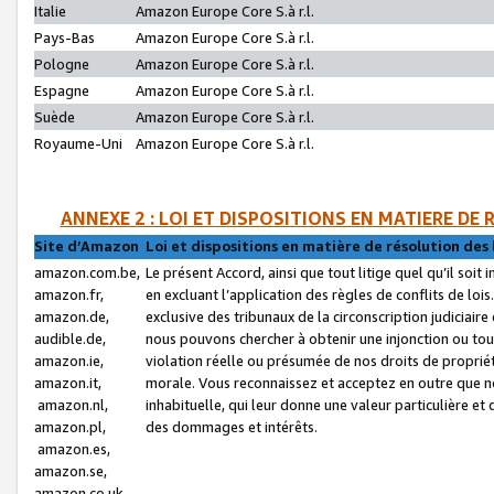
Italie
Amazon Europe Core S.à r.l.
Pays-Bas
Amazon Europe Core S.à r.l.
Pologne
Amazon Europe Core S.à r.l.
Espagne
Amazon Europe Core S.à r.l.
Suède
Amazon Europe Core S.à r.l.
Royaume-Uni
Amazon Europe Core S.à r.l.
ANNEXE 2 : LOI ET DISPOSITIONS EN MATIERE DE
Site d’Amazon
Loi et dispositions en matière de résolution des 
amazon.com.be,
Le présent Accord, ainsi que tout litige quel qu’il soi
amazon.fr,
en excluant l’application des règles de conflits de l
amazon.de,
exclusive des tribunaux de la circonscription judiciai
audible.de,
nous pouvons chercher à obtenir une injonction ou tou
amazon.ie,
violation réelle ou présumée de nos droits de proprié
amazon.it,
morale. Vous reconnaissez et acceptez en outre que n
amazon.nl,
inhabituelle, qui leur donne une valeur particulière 
amazon.pl,
des dommages et intérêts.
amazon.es,
amazon.se,
amazon.co.uk,