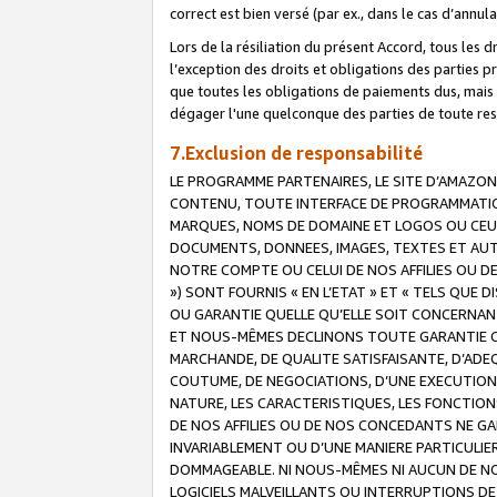
correct est bien versé (par ex., dans le cas d’annul
Lors de la résiliation du présent Accord, tous les 
l’exception des droits et obligations des parties p
que toutes les obligations de paiements dus, mais no
dégager l'une quelconque des parties de toute resp
7.Exclusion de responsabilité
LE PROGRAMME PARTENAIRES, LE SITE D’AMAZON
CONTENU, TOUTE INTERFACE DE PROGRAMMATION
MARQUES, NOMS DE DOMAINE ET LOGOS OU CEUX 
DOCUMENTS, DONNEES, IMAGES, TEXTES ET AUT
NOTRE COMPTE OU CELUI DE NOS AFFILIES OU 
») SONT FOURNIS « EN L’ETAT » ET « TELS QU
OU GARANTIE QUELLE QU’ELLE SOIT CONCERNANT 
ET NOUS-MÊMES DECLINONS TOUTE GARANTIE CON
MARCHANDE, DE QUALITE SATISFAISANTE, D’ADE
COUTUME, DE NEGOCIATIONS, D’UNE EXECUTION
NATURE, LES CARACTERISTIQUES, LES FONCTION
DE NOS AFFILIES OU DE NOS CONCEDANTS NE G
INVARIABLEMENT OU D’UNE MANIERE PARTICULI
DOMMAGEABLE. NI NOUS-MÊMES NI AUCUN DE NO
LOGICIELS MALVEILLANTS OU INTERRUPTIONS D