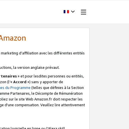
d'Amazon
marketing d’affiliation avec les différentes entités
uctions, la version anglaise prévaut.
tenaires
» et pour lesdites personnes ou entités,
zon (l’«
Accord
») sans y apporter de
ques du Programme
(telles que définies à la Section
ogramme Partenaires, le Décompte de Rémunération
iez sur le site Web Amazon.fr doit respecter les
ge d'une compensation. Veuillez lire attentivement
on logicielle en ligne ou l'Alexa skill