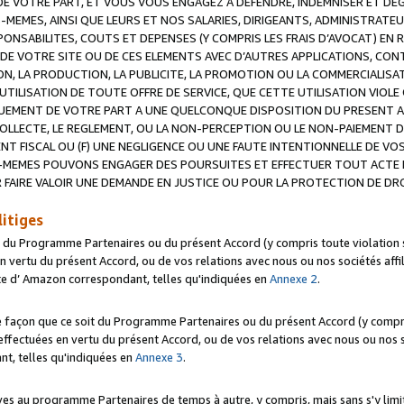
 VOTRE PART, ET VOUS VOUS ENGAGEZ A DEFENDRE, INDEMNISER ET DE
-MEMES, AINSI QUE LEURS ET NOS SALARIES, DIRIGEANTS, ADMINISTRAT
NSABILITES, COUTS ET DEPENSES (Y COMPRIS LES FRAIS D’AVOCAT) EN R
 DE VOTRE SITE OU DE CES ELEMENTS AVEC D’AUTRES APPLICATIONS, CONT
ON, LA PRODUCTION, LA PUBLICITE, LA PROMOTION OU LA COMMERCIALIS
UTILISATION DE TOUTE OFFRE DE SERVICE, QUE CETTE UTILISATION VIOL
NQUEMENT DE VOTRE PART A UNE QUELCONQUE DISPOSITION DU PRESENT 
COLLECTE, LE REGLEMENT, OU LA NON-PERCEPTION OU LE NON-PAIEMENT 
NT FISCAL OU (F) UNE NEGLIGENCE OU UNE FAUTE INTENTIONNELLE DE V
MEMES POUVONS ENGAGER DES POURSUITES ET EFFECTUER TOUT ACTE 
 FAIRE VALOIR UNE DEMANDE EN JUSTICE OU POUR LA PROTECTION DE DR
litiges
t du Programme Partenaires ou du présent Accord (y compris toute violation
 vertu du présent Accord, ou de vos relations avec nous ou nos sociétés affili
ite d’ Amazon correspondant, telles qu'indiquées en
Annexe 2
.
e façon que ce soit du Programme Partenaires ou du présent Accord (y compr
ffectuées en vertu du présent Accord, ou de vos relations avec nous ou nos soc
nt, telles qu'indiquées en
Annexe 3
.
 au programme Partenaires de temps à autre, y compris, mais sans s'y limite