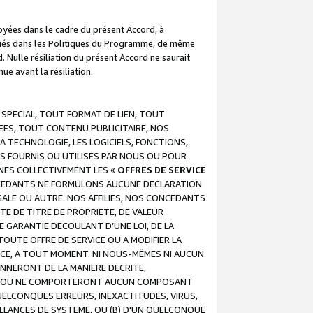
troyées dans le cadre du présent Accord, à
écifiés dans les Politiques du Programme, de même
. Nulle résiliation du présent Accord ne saurait
e avant la résiliation.
 SPECIAL, TOUT FORMAT DE LIEN, TOUT
EES, TOUT CONTENU PUBLICITAIRE, NOS
A TECHNOLOGIE, LES LOGICIELS, FONCTIONS,
S FOURNIS OU UTILISES PAR NOUS OU POUR
NES COLLECTIVEMENT LES «
OFFRES DE SERVICE
 CONCEDANTS NE FORMULONS AUCUNE DECLARATION
EGALE OU AUTRE. NOS AFFILIES, NOS CONCEDANTS
E DE TITRE DE PROPRIETE, DE VALEUR
 GARANTIE DECOULANT D’UNE LOI, DE LA
UTE OFFRE DE SERVICE OU A MODIFIER LA
VICE, A TOUT MOMENT. NI NOUS-MÊMES NI AUCUN
NNERONT DE LA MANIERE DECRITE,
REUR OU NE COMPORTERONT AUCUN COMPOSANT
ELCONQUES ERREURS, INEXACTITUDES, VIRUS,
LLANCES DE SYSTEME, OU (B) D'UN QUELCONQUE