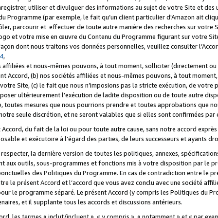
registrer, utiliser et divulguer des informations au sujet de votre Site et des
u Programme (par exemple, le fait qu’un client particulier d'Amazon ait cliqu
ôler, parcourir et effectuer de toute autre manière des recherches sur votre Si
tre logo et votre mise en œuvre du Contenu du Programme figurant sur votre Si
 façon dont nous traitons vos données personnelles, veuillez consulter l’Acc
 4
,
 affiliées et nous-mêmes pouvons, à tout moment, solliciter (directement ou 
nt Accord, (b) nos sociétés affiliées et nous-mêmes pouvons, à tout moment, 
votre Site, (c) le fait que nous n’imposions pas la stricte exécution, de votre
poser ultérieurement l’exécution de ladite disposition ou de toute autre disp
ce, toutes mesures que nous pourrions prendre et toutes approbations que n
otre seule discrétion, et ne seront valables que si elles sont confirmées par 
Accord, du fait de la loi ou pour toute autre cause, sans notre accord exprès 
posable et exécutoire à l’égard des parties, de leurs successeurs et ayants dro
especter, la dernière version de toutes les politiques, annexes, spécification
ant aux outils, sous-programmes et fonctions mis à votre disposition par le 
 ponctuelles des Politiques du Programme. En cas de contradiction entre le p
ntre le présent Accord et l’accord que vous avez conclu avec une société aff
 pour le programme séparé. Le présent Accord (y compris les Politiques du Pr
ires, et il supplante tous les accords et discussions antérieurs.
cord, les termes « inclut/incluent », « y compris », « notamment » et « par e