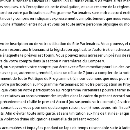
 vous autoriser à afficher le Contenu ou à utiliser celui-ci de toute autre man
ns requises. » A l’exception de cette divulgation, et sous réserve de la régle
rd ou votre participation au Programme Partenaires sans notre accord écrit
s et nous (y compris en indiquant expressément ou implicitement que nous vou
d'aucune affiliation entre nous et vous ou toute autre personne physique ou m
tre inscription ou de votre utilisation du Site Partenaires. Vous pouvez, et
 recours aux tribunaux, si la législation applicable l’autorise), en adressant 
e à laquelle le préavis est fourni. Vous pouvez nous adresser un préavis de r
ture de votre compte dans la section « Paramètres du Compte ».
, ou suspendre votre compte, par écrit avec effet immédiat pour l’un des cas
 n’avez pas, autrement, remédié, dans un délai de 7 jours à compter de la noti
tamment de toute Politique du Programme); (c) nous estimons que nous pourrio
votre participation au Programme Partenaires; (d) votre participation au Pro
ns que vous ou votre participation au Programme Partenaires pourrait ternir 
ons relatives au recouvrement des impôts dans le cadre du présent Accord ou 
s précédemment résilié le présent Accord (ou suspendu votre compte) à votre
de concert avec vous pour une quelconque raison; ou (h) nous avons mis fin a
. Afin d’éviter toute ambiguïté, et sans limitation aux fins de l’alinéa (a) qui
violation d’une obligation essentielle du présent Accord.
accumulées et impayées pendant un laps de temps raisonnable suite à ladite