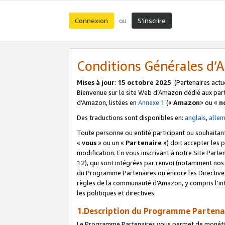
Connexion
S’inscrire
ou
Conditions Générales d
Mises à jour
:
15 octobre 2025
(Partenaires actu
Bienvenue sur le site Web d’Amazon dédié aux part
d’Amazon, listées en
Annexe 1
(«
Amazon
» ou «
n
Des traductions sont disponibles en:
anglais
,
alle
Toute personne ou entité participant ou souhaitan
«
vous
» ou un «
Partenaire
») doit accepter les
modification. En vous inscrivant à notre Site Parte
12), qui sont intégrées par renvoi (notamment no
du Programme Partenaires ou encore les Directive
règles de la communauté d'Amazon, y compris l'int
les politiques et directives.
1.Description du Programme Partena
Le Programme Partenaires vous permet de monétiser 