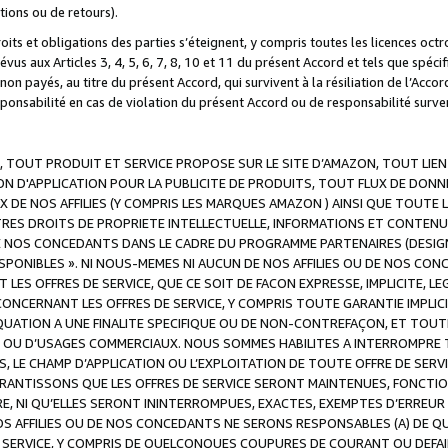
ations ou de retours).
droits et obligations des parties s’éteignent, y compris toutes les licences oc
révus aux Articles 3, 4, 5, 6, 7, 8, 10 et 11 du présent Accord et tels que sp
n payés, au titre du présent Accord, qui survivent à la résiliation de l’Accord
onsabilité en cas de violation du présent Accord ou de responsabilité survenu
, TOUT PRODUIT ET SERVICE PROPOSE SUR LE SITE D’AMAZON, TOUT LIEN
 D'APPLICATION POUR LA PUBLICITE DE PRODUITS, TOUT FLUX DE DONN
DE NOS AFFILIES (Y COMPRIS LES MARQUES AMAZON ) AINSI QUE TOUTE L
RES DROITS DE PROPRIETE INTELLECTUELLE, INFORMATIONS ET CONTENU
DE NOS CONCEDANTS DANS LE CADRE DU PROGRAMME PARTENAIRES (DESIG
E DISPONIBLES ». NI NOUS-MEMES NI AUCUN DE NOS AFFILIES OU DE NOS
LES OFFRES DE SERVICE, QUE CE SOIT DE FACON EXPRESSE, IMPLICITE, L
CERNANT LES OFFRES DE SERVICE, Y COMPRIS TOUTE GARANTIE IMPLICIT
QUATION A UNE FINALITE SPECIFIQUE OU DE NON-CONTREFAÇON, ET TOUTE
 OU D’USAGES COMMERCIAUX. NOUS SOMMES HABILITES A INTERROMPRE TO
S, LE CHAMP D’APPLICATION OU L’EXPLOITATION DE TOUTE OFFRE DE SER
ARANTISSONS QUE LES OFFRES DE SERVICE SERONT MAINTENUES, FONCTIO
ERE, NI QU’ELLES SERONT ININTERROMPUES, EXACTES, EXEMPTES D’ER
S AFFILIES OU DE NOS CONCEDANTS NE SERONS RESPONSABLES (A) DE QU
E SERVICE, Y COMPRIS DE QUELCONQUES COUPURES DE COURANT OU DEFAI