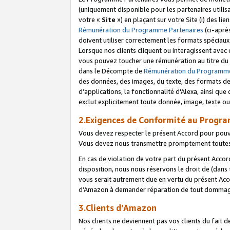
(uniquement disponible pour les partenaires utilis
votre «
Site
») en plaçant sur votre Site (i) des li
Rémunération du Programme Partenaires
(ci-aprè
doivent utiliser correctement les formats spéciaux
Lorsque nos clients cliquent ou interagissent avec
vous pouvez toucher une rémunération au titre du p
dans le Décompte de
Rémunération du Programme
des données, des images, du texte, des formats de 
d’applications, la fonctionnalité d'Alexa, ainsi q
exclut explicitement toute donnée, image, texte ou
2.Exigences de Conformité au Progr
Vous devez respecter le présent Accord pour pouv
Vous devez nous transmettre promptement toutes 
En cas de violation de votre part du présent Accor
disposition, nous nous réservons le droit de (dans
vous serait autrement due en vertu du présent Accor
d’Amazon à demander réparation de tout dommag
3.Clients d’Amazon
Nos clients ne deviennent pas vos clients du fait 