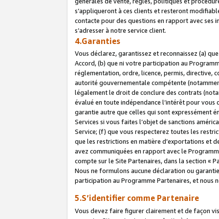
générales de vente, règles, politiques et procédure
s’appliqueront à ces clients et resteront modifiabl
contacte pour des questions en rapport avec ses in
s’adresser à notre service client.
4.Garanties
Vous déclarez, garantissez et reconnaissez (a) qu
Accord, (b) que ni votre participation au Programme
réglementation, ordre, licence, permis, directive,
autorité gouvernementale compétente (notamment le
légalement le droit de conclure des contrats (not
évalué en toute indépendance l’intérêt pour vous 
garantie autre que celles qui sont expressément én
Services si vous faites l’objet de sanctions amér
Service; (f) que vous respecterez toutes les restri
que les restrictions en matière d’exportations et d
avez communiquées en rapport avec le Programme P
compte sur le Site Partenaires, dans la section «
Nous ne formulons aucune déclaration ou garantie
participation au Programme Partenaires, et nous n
5.S’identifier comme Partenaire
Vous devez faire figurer clairement et de façon vi