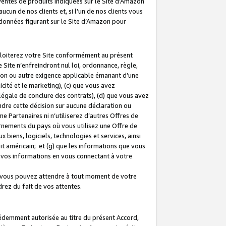
 ventes de produits indiquées sur le Site d’Amazon
cun de nos clients et, si l’un de nos clients vous
rdonnées figurant sur le Site d’Amazon pour
ploiterez votre Site conformément au présent
 Site n’enfreindront nul loi, ordonnance, règle,
ision ou autre exigence applicable émanant d’une
ité et le marketing), (c) que vous avez
égale de conclure des contrats), (d) que vous avez
dre cette décision sur aucune déclaration ou
 Partenaires ni n’utiliserez d’autres Offres de
ernements du pays où vous utilisez une Offre de
 biens, logiciels, technologies et services, ainsi
oit américain; et (g) que les informations que vous
vos informations en vous connectant à votre
e vous pouvez attendre à tout moment de votre
rez du fait de vos attentes.
cédemment autorisée au titre du présent Accord,