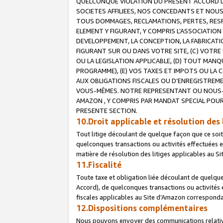
QUELCONQUE VIOLATION DU PRESENT ACCORD DE
SOCIETES AFFILIEES, NOS CONCEDANTS ET NOUS
TOUS DOMMAGES, RECLAMATIONS, PERTES, RESPO
ELEMENT Y FIGURANT, Y COMPRIS L’ASSOCIATION
DEVELOPPEMENT, LA CONCEPTION, LA FABRICATI
FIGURANT SUR OU DANS VOTRE SITE, (C) VOTRE 
OU LA LEGISLATION APPLICABLE, (D) TOUT MA
PROGRAMME), (E) VOS TAXES ET IMPOTS OU LA 
AUX OBLIGATIONS FISCALES OU D’ENREGISTREME
VOUS-MÊMES. NOTRE REPRESENTANT OU NOUS-
AMAZON , Y COMPRIS PAR MANDAT SPECIAL POUR
PRESENTE SECTION.
10.Droit applicable et résolution des 
Tout litige découlant de quelque façon que ce soi
quelconques transactions ou activités effectuées en
matière de résolution des litiges applicables au S
11.Fiscalité
Toute taxe et obligation liée découlant de quelqu
Accord), de quelconques transactions ou activités e
fiscales applicables au Site d’Amazon corresponda
12.Dispositions complémentaires
Nous pouvons envoyer des communications relatives