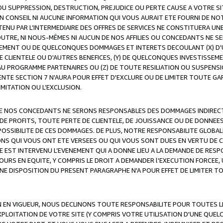
OU SUPPRESSION, DESTRUCTION, PREJUDICE OU PERTE CAUSE A VOTRE SI
 CONSEIL NI AUCUNE INFORMATION QUI VOUS AURAIT ETE FOURNI DE N
ENU PAR L’INTERMEDIAIRE DES OFFRES DE SERVICES NE CONSTITUERA U
OUTRE, NI NOUS-MÊMES NI AUCUN DE NOS AFFILIES OU CONCEDANTS NE
MENT OU DE QUELCONQUES DOMMAGES ET INTERETS DECOULANT (X) D'
DE CLIENTELE OU D'AUTRES BENEFICES, (Y) DE QUELCONQUES INVESTISS
 AU PROGRAMME PARTENAIRES OU (Z) DE TOUTE RESILIATION OU SUSPENS
ENTE SECTION 7 N'AURA POUR EFFET D'EXCLURE OU DE LIMITER TOUTE G
IMITATION OU L’EXCLUSION.
 DE NOS CONCEDANTS NE SERONS RESPONSABLES DES DOMMAGES INDIRECTS
DE PROFITS, TOUTE PERTE DE CLIENTELE, DE JOUISSANCE OU DE DONNEE
POSSIBILITE DE CES DOMMAGES. DE PLUS, NOTRE RESPONSABILITE GLOBA
ONS QUI VOUS ONT ETE VERSEES OU QUI VOUS SONT DUES EN VERTU DE
 EST INTERVENU L’EVENEMENT QUI A DONNE LIEU A LA DEMANDE DE RESP
OURS EN EQUITE, Y COMPRIS LE DROIT A DEMANDER l'EXECUTION FORCEE
UNE DISPOSITION DU PRESENT PARAGRAPHE N'A POUR EFFET DE LIMITER T
ON EN VIGUEUR, NOUS DECLINONS TOUTE RESPONSABILITE POUR TOUTES 
’EXPLOITATION DE VOTRE SITE (Y COMPRIS VOTRE UTILISATION D'UNE QUE