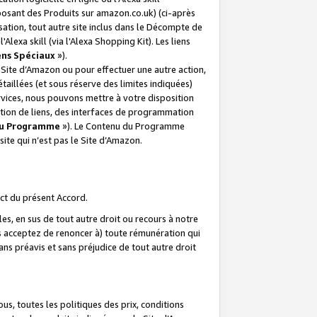
posant des Produits sur amazon.co.uk) (ci-après
isation, tout autre site inclus dans le Décompte de
 l'Alexa skill (via l'Alexa Shopping Kit). Les liens
ens Spéciaux
»).
e Site d’Amazon ou pour effectuer une autre action,
aillées (et sous réserve des limites indiquées)
 services, nous pouvons mettre à votre disposition
ation de liens, des interfaces de programmation
u Programme
»). Le Contenu du Programme
ite qui n’est pas le Site d’Amazon.
ct du présent Accord.
s, en sus de tout autre droit ou recours à notre
s acceptez de renoncer à) toute rémunération qui
ans préavis et sans préjudice de tout autre droit
s, toutes les politiques des prix, conditions