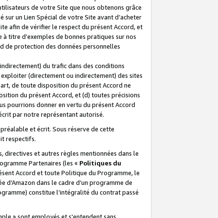
 utilisateurs de votre Site que nous obtenons grâce
é sur un Lien Spécial de votre Site avant d’acheter
te afin de vérifier le respect du présent Accord, et
te à titre d’exemples de bonnes pratiques sur nos
ord de protection des données personnelles
indirectement) du trafic dans des conditions
exploiter (directement ou indirectement) des sites
 part, de toute disposition du présent Accord ne
osition du présent Accord, et (d) toutes précisions
ous pourrions donner en vertu du présent Accord
écrit par notre représentant autorisé.
préalable et écrit. Sous réserve de cette
it respectifs.
s, directives et autres règles mentionnées dans le
programme Partenaires (les «
Politiques du
résent Accord et toute Politique du Programme, le
iliée d’Amazon dans le cadre d’un programme de
ogramme) constitue l’intégralité du contrat passé
xemple » sont employés et s'entendent sans