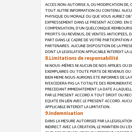
ACCES NON-AUTORISE A, OU MODIFICATION DE, 
TOUT AUTRE INFORMATION OU CONTENU. AUCUN
PHYSIQUE OU MORALE OU QUE VOUS AURIEZ OBT
EXPRESSEMENT DANS LE PRESENT ACCORD. EN 
COMPENSATION, D’UN QUELCONQUE REMBOURSE
PROFITS OU REVENUS, DE VENTES ANTICIPEES, 
PART DANS LE CADRE DE VOTRE PARTICIPATION
PARTENAIRES. AUCUNE DISPOSITION DE LA PRES
DONT LA LEGISLATION APPLICABLE INTERDIT LA L
8.Limitations de responsabilité
NI NOUS-MÊMES NI AUCUN DE NOS AFFILIES OU
EXEMPLAIRES OU TOUTE PERTE DE REVENUS OU 
BIEN MEME NOUS AURIONS ETE INFORMES DE LA 
N’EXCEDERA PAS LA TOTALITE DES REMUNERATI
PRECEDANT IMMEDIATEMENT LA DATE A LAQUELLE
PAR LE PRESENT ACCORD A TOUT DROIT OU REC
EQUITE EN LIEN AVEC LE PRESENT ACCORD. AUC
APPLICABLE INTERDIT LA LIMITATION.
9.Indemnisation
DANS LA MESURE AUTORISEE PAR LA LEGISLATI
INDIRECT AVEC LA CREATION, LE MAINTIEN OU L