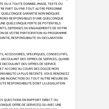
TE OU A TOUTE DONNEE, IMAGE, TEXTE OU
OTRE PART OU PAR TOUT AUTRE PERSONNE
NE QUELCONQUE GARANTIE NON INDIQUEE
 SERONS RESPONSABLES D’UNE QUELCONQUE
UNE QUELCONQUE PERTE DE POTENTIELS
EMENTS, DEPENSES OU ENGAGEMENTS DE VOTRE
ION DE VOTRE PARTICIPATION AU PROGRAMME
ARANTIE, RESPONSABILITE OU DECLARATION
, ACCESSOIRES, SPECIFIQUES, CONSECUTIFS,
S DECOULANT DES OFFRES DE SERVICES, QUAND
LE DECOULANT DES OFFRES DE SERVICE
 CET ACCORD AU COURS DES DOUZE MOIS
ONSABILITE LA PLUS RECENTE. VOUS RENONCEZ
, UNE INJONCTION OU TOUT AUTRE MESURE EN
OUTE RESPONSABILITE DONT LA LEGISLATION
LES QUESTIONS EN RAPPORT DIRECT OU
LCONQUE OFFRE DE SERVICES) OU AVEC UNE