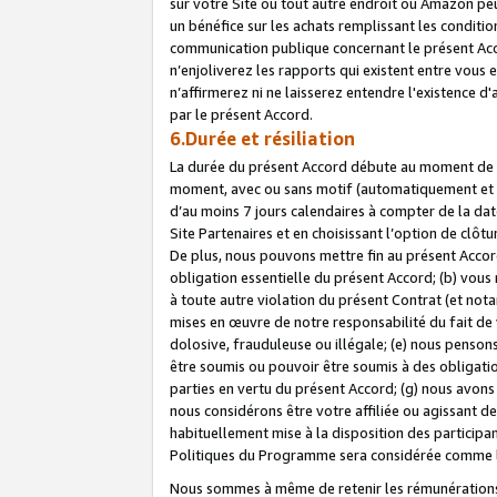
sur votre Site ou tout autre endroit où Amazon peut
un bénéfice sur les achats remplissant les conditio
communication publique concernant le présent Acco
n’enjoliverez les rapports qui existent entre vou
n’affirmerez ni ne laisserez entendre l'existence 
par le présent Accord.
6.Durée et résiliation
La durée du présent Accord débute au moment de vo
moment, avec ou sans motif (automatiquement et sans
d’au moins 7 jours calendaires à compter de la dat
Site Partenaires et en choisissant l’option de clô
De plus, nous pouvons mettre fin au présent Accord
obligation essentielle du présent Accord; (b) vous
à toute autre violation du présent Contrat (et no
mises en œuvre de notre responsabilité du fait de 
dolosive, frauduleuse ou illégale; (e) nous penso
être soumis ou pouvoir être soumis à des obligati
parties en vertu du présent Accord; (g) nous avon
nous considérons être votre affiliée ou agissant 
habituellement mise à la disposition des participants
Politiques du Programme sera considérée comme la 
Nous sommes à même de retenir les rémunérations 