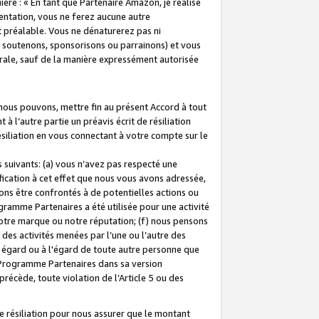
ière : « En tant que Partenaire Amazon, je réalise
mentation, vous ne ferez aucune autre
 préalable. Vous ne dénaturerez pas ni
s soutenons, sponsorisons ou parrainons) et vous
orale, sauf de la manière expressément autorisée
 nous pouvons, mettre fin au présent Accord à tout
à l’autre partie un préavis écrit de résiliation
ésiliation en vous connectant à votre compte sur le
 suivants: (a) vous n’avez pas respecté une
fication à cet effet que nous vous avons adressée,
ns être confrontés à de potentielles actions ou
gramme Partenaires a été utilisée pour une activité
notre marque ou notre réputation; (f) nous pensons
des activités menées par l’une ou l’autre des
 égard ou à l'égard de toute autre personne que
u Programme Partenaires dans sa version
 précède, toute violation de l’Article 5 ou des
 résiliation pour nous assurer que le montant