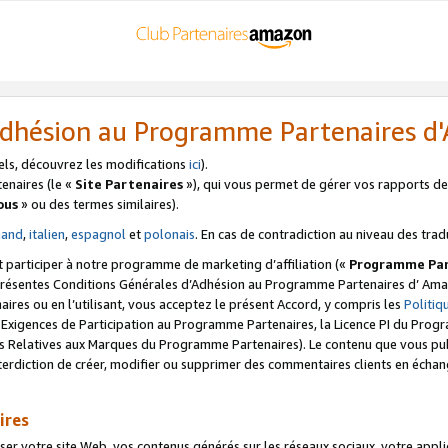
’Adhésion au Programme Partenaires 
els, découvrez les modifications
ici
).
enaires (le «
Site Partenaires
»), qui vous permet de gérer vos rapports de 
ous
» ou des termes similaires).
mand
,
italien
,
espagnol
et
polonais
. En cas de contradiction au niveau des trad
t participer à notre programme de marketing d’affiliation («
Programme Par
 présentes Conditions Générales d’Adhésion au Programme Partenaires d’ Ama
naires ou en l’utilisant, vous acceptez le présent Accord, y compris les
Politi
s Exigences de Participation au Programme Partenaires, la Licence PI du Pr
s Relatives aux Marques du Programme Partenaires). Le contenu que vous publ
erdiction de créer, modifier ou supprimer des commentaires clients en échan
ires
votre site Web, vos contenus générés sur les réseaux sociaux, votre applicati