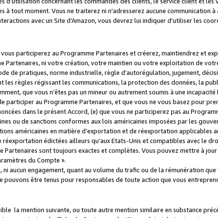
s d’utilisation concernant les commandes des clients, le service client et les
es à tout moment. Vous ne traiterez ni n'adresserez aucune communication à au
teractions avec un Site d’Amazon, vous devrez lui indiquer d’utiliser les coo
e vous participerez au Programme Partenaires et créerez, maintiendrez et ex
 Partenaires, ni votre création, votre maintien ou votre exploitation de votre
 code de pratiques, norme industrielle, règle d’autorégulation, jugement, déc
s règles régissant les communications, la protection des données, la public
amment, que vous n’êtes pas un mineur ou autrement soumis à une incapacité l
de participer au Programme Partenaires, et que vous ne vous basez pour pren
oncées dans le présent Accord, (e) que vous ne participerez pas au Programme
icaines ou de sanctions conformes aux lois américaines imposées par les gouv
ctions américaines en matière d’exportation et de réexportation applicables aux
e réexportation édictées ailleurs qu’aux Etats-Unis et compatibles avec le dr
artenaires sont toujours exactes et complètes. Vous pouvez mettre à jour 
 Paramètres du Compte ».
, ni aucun engagement, quant au volume du trafic ou de la rémunération qu
e pouvons être tenus pour responsables de toute action que vous entreprend
sible la mention suivante, ou toute autre mention similaire en substance pré