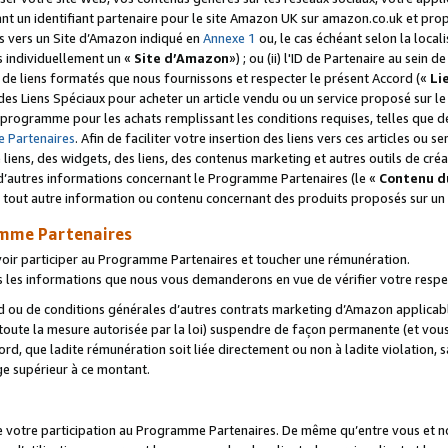
ant un identifiant partenaire pour le site Amazon UK sur amazon.co.uk et pro
ens vers un Site d’Amazon indiqué en
Annexe 1
ou, le cas échéant selon la local
s individuellement un «
Site d’Amazon
») ; ou (ii) l'ID de Partenaire au sein de
 de liens formatés que nous fournissons et respecter le présent Accord («
Li
 des Liens Spéciaux pour acheter un article vendu ou un service proposé sur l
rogramme pour les achats remplissant les conditions requises, telles que dét
 Partenaires
. Afin de faciliter votre insertion des liens vers ces articles ou
liens, des widgets, des liens, des contenus marketing et autres outils de cré
ue d’autres informations concernant le Programme Partenaires (le «
Contenu d
 tout autre information ou contenu concernant des produits proposés sur un s
amme Partenaires
oir participer au Programme Partenaires et toucher une rémunération.
les informations que nous vous demanderons en vue de vérifier votre respe
d ou de conditions générales d’autres contrats marketing d’Amazon applicable
 toute la mesure autorisée par la loi) suspendre de façon permanente (et vou
d, que ladite rémunération soit liée directement ou non à ladite violation, s
e supérieur à ce montant.
de votre participation au Programme Partenaires. De même qu’entre vous et nou