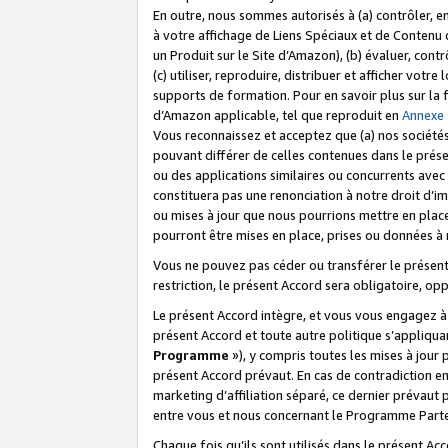
En outre, nous sommes autorisés à (a) contrôler, en
à votre affichage de Liens Spéciaux et de Contenu d
un Produit sur le Site d’Amazon), (b) évaluer, contr
(c) utiliser, reproduire, distribuer et afficher vo
supports de formation. Pour en savoir plus sur la
d’Amazon applicable, tel que reproduit en
Annexe
Vous reconnaissez et acceptez que (a) nos sociétés
pouvant différer de celles contenues dans le prése
ou des applications similaires ou concurrents avec 
constituera pas une renonciation à notre droit d’im
ou mises à jour que nous pourrions mettre en pla
pourront être mises en place, prises ou données à n
Vous ne pouvez pas céder ou transférer le présent 
restriction, le présent Accord sera obligatoire, op
Le présent Accord intègre, et vous vous engagez à r
présent Accord et toute autre politique s’appliqu
Programme
»), y compris toutes les mises à jour
présent Accord prévaut. En cas de contradiction e
marketing d’affiliation séparé, ce dernier prévaut
entre vous et nous concernant le Programme Partena
Chaque fois qu’ils sont utilisés dans le présent Ac