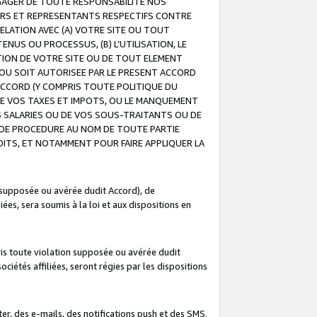
GAGER DE TOUTE RESPONSABILITE NOS
EURS ET REPRESENTANTS RESPECTIFS CONTRE
ELATION AVEC (A) VOTRE SITE OU TOUT
ENUS OU PROCESSUS, (B) L’UTILISATION, LE
ATION DE VOTRE SITE OU DE TOUT ELEMENT
E OU SOIT AUTORISEE PAR LE PRESENT ACCORD
ACCORD (Y COMPRIS TOUTE POLITIQUE DU
DE VOS TAXES ET IMPOTS, OU LE MANQUEMENT
OS SALARIES OU DE VOS SOUS-TRAITANTS OU DE
DE PROCEDURE AU NOM DE TOUTE PARTIE
OITS, ET NOTAMMENT POUR FAIRE APPLIQUER LA
 supposée ou avérée dudit Accord), de
ées, sera soumis à la loi et aux dispositions en
is toute violation supposée ou avérée dudit
iétés affiliées, seront régies par les dispositions
r, des e-mails, des notifications push et des SMS.