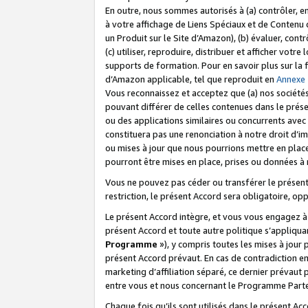
En outre, nous sommes autorisés à (a) contrôler, en
à votre affichage de Liens Spéciaux et de Contenu d
un Produit sur le Site d’Amazon), (b) évaluer, contr
(c) utiliser, reproduire, distribuer et afficher vo
supports de formation. Pour en savoir plus sur la
d’Amazon applicable, tel que reproduit en
Annexe
Vous reconnaissez et acceptez que (a) nos sociétés
pouvant différer de celles contenues dans le prése
ou des applications similaires ou concurrents avec 
constituera pas une renonciation à notre droit d’im
ou mises à jour que nous pourrions mettre en pla
pourront être mises en place, prises ou données à n
Vous ne pouvez pas céder ou transférer le présent 
restriction, le présent Accord sera obligatoire, op
Le présent Accord intègre, et vous vous engagez à r
présent Accord et toute autre politique s’appliqu
Programme
»), y compris toutes les mises à jour
présent Accord prévaut. En cas de contradiction e
marketing d’affiliation séparé, ce dernier prévaut
entre vous et nous concernant le Programme Partena
Chaque fois qu’ils sont utilisés dans le présent Ac