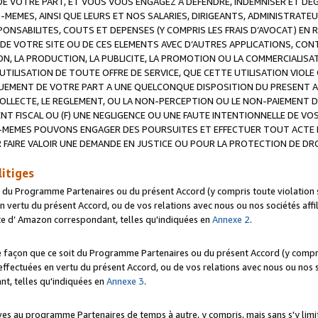
 VOTRE PART, ET VOUS VOUS ENGAGEZ A DEFENDRE, INDEMNISER ET DE
-MEMES, AINSI QUE LEURS ET NOS SALARIES, DIRIGEANTS, ADMINISTRAT
NSABILITES, COUTS ET DEPENSES (Y COMPRIS LES FRAIS D’AVOCAT) EN R
 DE VOTRE SITE OU DE CES ELEMENTS AVEC D’AUTRES APPLICATIONS, CONT
ON, LA PRODUCTION, LA PUBLICITE, LA PROMOTION OU LA COMMERCIALIS
UTILISATION DE TOUTE OFFRE DE SERVICE, QUE CETTE UTILISATION VIOL
NQUEMENT DE VOTRE PART A UNE QUELCONQUE DISPOSITION DU PRESENT 
COLLECTE, LE REGLEMENT, OU LA NON-PERCEPTION OU LE NON-PAIEMENT 
NT FISCAL OU (F) UNE NEGLIGENCE OU UNE FAUTE INTENTIONNELLE DE V
MEMES POUVONS ENGAGER DES POURSUITES ET EFFECTUER TOUT ACTE 
 FAIRE VALOIR UNE DEMANDE EN JUSTICE OU POUR LA PROTECTION DE DR
litiges
t du Programme Partenaires ou du présent Accord (y compris toute violation
 vertu du présent Accord, ou de vos relations avec nous ou nos sociétés affili
ite d’ Amazon correspondant, telles qu'indiquées en
Annexe 2
.
e façon que ce soit du Programme Partenaires ou du présent Accord (y compr
ffectuées en vertu du présent Accord, ou de vos relations avec nous ou nos soc
nt, telles qu'indiquées en
Annexe 3
.
 au programme Partenaires de temps à autre, y compris, mais sans s'y limite