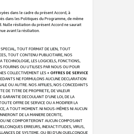
troyées dans le cadre du présent Accord, à
écifiés dans les Politiques du Programme, de même
. Nulle résiliation du présent Accord ne saurait
e avant la résiliation.
 SPECIAL, TOUT FORMAT DE LIEN, TOUT
EES, TOUT CONTENU PUBLICITAIRE, NOS
A TECHNOLOGIE, LES LOGICIELS, FONCTIONS,
S FOURNIS OU UTILISES PAR NOUS OU POUR
NES COLLECTIVEMENT LES «
OFFRES DE SERVICE
 CONCEDANTS NE FORMULONS AUCUNE DECLARATION
EGALE OU AUTRE. NOS AFFILIES, NOS CONCEDANTS
E DE TITRE DE PROPRIETE, DE VALEUR
 GARANTIE DECOULANT D’UNE LOI, DE LA
UTE OFFRE DE SERVICE OU A MODIFIER LA
VICE, A TOUT MOMENT. NI NOUS-MÊMES NI AUCUN
NNERONT DE LA MANIERE DECRITE,
REUR OU NE COMPORTERONT AUCUN COMPOSANT
ELCONQUES ERREURS, INEXACTITUDES, VIRUS,
LLANCES DE SYSTEME, OU (B) D'UN QUELCONQUE