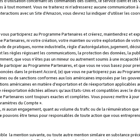
s d’utilisation concernant les commandes des clients, le service client et les
es à tout moment. Vous ne traiterez ni n'adresserez aucune communication à au
teractions avec un Site d’Amazon, vous devrez lui indiquer d’utiliser les coo
e vous participerez au Programme Partenaires et créerez, maintiendrez et ex
 Partenaires, ni votre création, votre maintien ou votre exploitation de votre
 code de pratiques, norme industrielle, règle d’autorégulation, jugement, déc
s règles régissant les communications, la protection des données, la public
amment, que vous n’êtes pas un mineur ou autrement soumis à une incapacité l
de participer au Programme Partenaires, et que vous ne vous basez pour pren
oncées dans le présent Accord, (e) que vous ne participerez pas au Programme
icaines ou de sanctions conformes aux lois américaines imposées par les gouv
ctions américaines en matière d’exportation et de réexportation applicables aux
e réexportation édictées ailleurs qu’aux Etats-Unis et compatibles avec le dr
artenaires sont toujours exactes et complètes. Vous pouvez mettre à jour 
 Paramètres du Compte ».
, ni aucun engagement, quant au volume du trafic ou de la rémunération qu
e pouvons être tenus pour responsables de toute action que vous entreprend
sible la mention suivante, ou toute autre mention similaire en substance pré