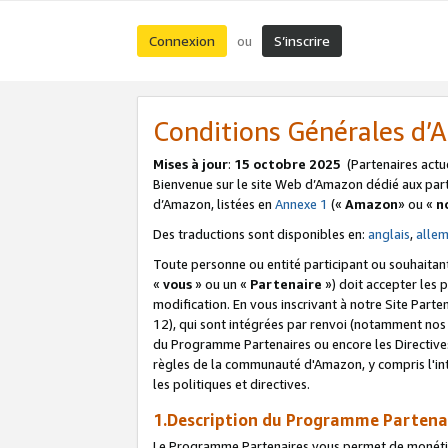
Connexion
S’inscrire
ou
Conditions Générales d
Mises à jour
:
15 octobre 2025
(Partenaires actu
Bienvenue sur le site Web d’Amazon dédié aux part
d’Amazon, listées en
Annexe 1
(«
Amazon
» ou «
n
Des traductions sont disponibles en:
anglais
,
alle
Toute personne ou entité participant ou souhaitan
«
vous
» ou un «
Partenaire
») doit accepter les
modification. En vous inscrivant à notre Site Parte
12), qui sont intégrées par renvoi (notamment no
du Programme Partenaires ou encore les Directive
règles de la communauté d'Amazon, y compris l'int
les politiques et directives.
1.Description du Programme Partena
Le Programme Partenaires vous permet de monétiser 