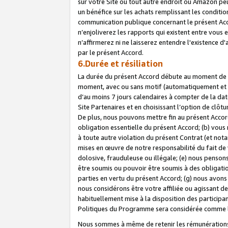
sur votre Site ou tout autre endroit où Amazon peut
un bénéfice sur les achats remplissant les conditio
communication publique concernant le présent Acco
n’enjoliverez les rapports qui existent entre vou
n’affirmerez ni ne laisserez entendre l'existence 
par le présent Accord.
6.Durée et résiliation
La durée du présent Accord débute au moment de vo
moment, avec ou sans motif (automatiquement et sans
d’au moins 7 jours calendaires à compter de la dat
Site Partenaires et en choisissant l’option de clô
De plus, nous pouvons mettre fin au présent Accord
obligation essentielle du présent Accord; (b) vous
à toute autre violation du présent Contrat (et no
mises en œuvre de notre responsabilité du fait de 
dolosive, frauduleuse ou illégale; (e) nous penso
être soumis ou pouvoir être soumis à des obligati
parties en vertu du présent Accord; (g) nous avon
nous considérons être votre affiliée ou agissant 
habituellement mise à la disposition des participants
Politiques du Programme sera considérée comme la 
Nous sommes à même de retenir les rémunérations 