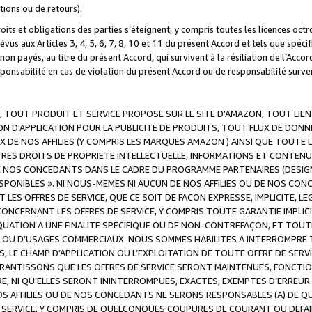
ations ou de retours).
droits et obligations des parties s’éteignent, y compris toutes les licences oc
révus aux Articles 3, 4, 5, 6, 7, 8, 10 et 11 du présent Accord et tels que sp
n payés, au titre du présent Accord, qui survivent à la résiliation de l’Accord
onsabilité en cas de violation du présent Accord ou de responsabilité survenu
, TOUT PRODUIT ET SERVICE PROPOSE SUR LE SITE D’AMAZON, TOUT LIEN
 D'APPLICATION POUR LA PUBLICITE DE PRODUITS, TOUT FLUX DE DONN
DE NOS AFFILIES (Y COMPRIS LES MARQUES AMAZON ) AINSI QUE TOUTE L
RES DROITS DE PROPRIETE INTELLECTUELLE, INFORMATIONS ET CONTENU
DE NOS CONCEDANTS DANS LE CADRE DU PROGRAMME PARTENAIRES (DESIG
E DISPONIBLES ». NI NOUS-MEMES NI AUCUN DE NOS AFFILIES OU DE NOS
LES OFFRES DE SERVICE, QUE CE SOIT DE FACON EXPRESSE, IMPLICITE, L
CERNANT LES OFFRES DE SERVICE, Y COMPRIS TOUTE GARANTIE IMPLICIT
QUATION A UNE FINALITE SPECIFIQUE OU DE NON-CONTREFAÇON, ET TOUTE
 OU D’USAGES COMMERCIAUX. NOUS SOMMES HABILITES A INTERROMPRE TO
S, LE CHAMP D’APPLICATION OU L’EXPLOITATION DE TOUTE OFFRE DE SER
ARANTISSONS QUE LES OFFRES DE SERVICE SERONT MAINTENUES, FONCTIO
ERE, NI QU’ELLES SERONT ININTERROMPUES, EXACTES, EXEMPTES D’ER
S AFFILIES OU DE NOS CONCEDANTS NE SERONS RESPONSABLES (A) DE QU
E SERVICE, Y COMPRIS DE QUELCONQUES COUPURES DE COURANT OU DEFAI