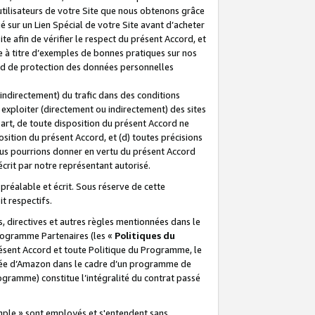
 utilisateurs de votre Site que nous obtenons grâce
é sur un Lien Spécial de votre Site avant d’acheter
te afin de vérifier le respect du présent Accord, et
te à titre d’exemples de bonnes pratiques sur nos
ord de protection des données personnelles
indirectement) du trafic dans des conditions
exploiter (directement ou indirectement) des sites
 part, de toute disposition du présent Accord ne
osition du présent Accord, et (d) toutes précisions
ous pourrions donner en vertu du présent Accord
écrit par notre représentant autorisé.
préalable et écrit. Sous réserve de cette
it respectifs.
s, directives et autres règles mentionnées dans le
programme Partenaires (les «
Politiques du
résent Accord et toute Politique du Programme, le
iliée d’Amazon dans le cadre d’un programme de
ogramme) constitue l’intégralité du contrat passé
xemple » sont employés et s'entendent sans