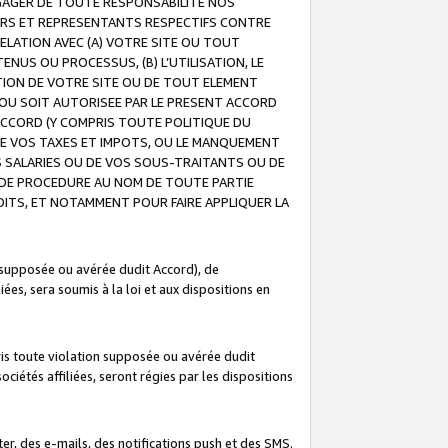
GAGER DE TOUTE RESPONSABILITE NOS
EURS ET REPRESENTANTS RESPECTIFS CONTRE
ELATION AVEC (A) VOTRE SITE OU TOUT
ENUS OU PROCESSUS, (B) L’UTILISATION, LE
ATION DE VOTRE SITE OU DE TOUT ELEMENT
E OU SOIT AUTORISEE PAR LE PRESENT ACCORD
ACCORD (Y COMPRIS TOUTE POLITIQUE DU
DE VOS TAXES ET IMPOTS, OU LE MANQUEMENT
OS SALARIES OU DE VOS SOUS-TRAITANTS OU DE
DE PROCEDURE AU NOM DE TOUTE PARTIE
OITS, ET NOTAMMENT POUR FAIRE APPLIQUER LA
 supposée ou avérée dudit Accord), de
ées, sera soumis à la loi et aux dispositions en
is toute violation supposée ou avérée dudit
iétés affiliées, seront régies par les dispositions
r, des e-mails, des notifications push et des SMS.