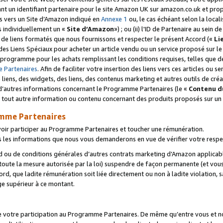
ant un identifiant partenaire pour le site Amazon UK sur amazon.co.uk et pro
ens vers un Site d’Amazon indiqué en
Annexe 1
ou, le cas échéant selon la local
s individuellement un «
Site d’Amazon
») ; ou (ii) l'ID de Partenaire au sein de
 de liens formatés que nous fournissons et respecter le présent Accord («
Li
 des Liens Spéciaux pour acheter un article vendu ou un service proposé sur l
rogramme pour les achats remplissant les conditions requises, telles que dét
 Partenaires
. Afin de faciliter votre insertion des liens vers ces articles ou
liens, des widgets, des liens, des contenus marketing et autres outils de cré
ue d’autres informations concernant le Programme Partenaires (le «
Contenu d
 tout autre information ou contenu concernant des produits proposés sur un s
amme Partenaires
oir participer au Programme Partenaires et toucher une rémunération.
les informations que nous vous demanderons en vue de vérifier votre respe
d ou de conditions générales d’autres contrats marketing d’Amazon applicable
 toute la mesure autorisée par la loi) suspendre de façon permanente (et vou
d, que ladite rémunération soit liée directement ou non à ladite violation, s
e supérieur à ce montant.
de votre participation au Programme Partenaires. De même qu’entre vous et nou