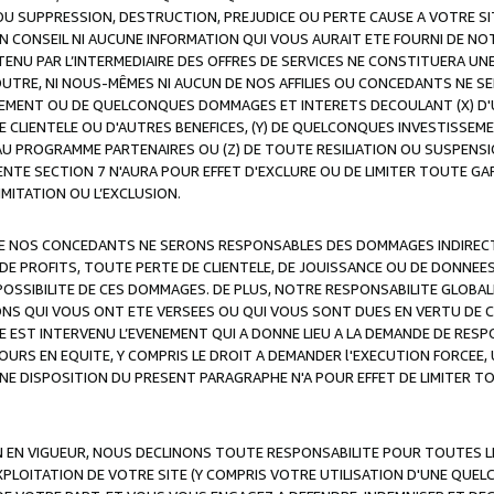
OU SUPPRESSION, DESTRUCTION, PREJUDICE OU PERTE CAUSE A VOTRE SI
 CONSEIL NI AUCUNE INFORMATION QUI VOUS AURAIT ETE FOURNI DE N
ENU PAR L’INTERMEDIAIRE DES OFFRES DE SERVICES NE CONSTITUERA U
OUTRE, NI NOUS-MÊMES NI AUCUN DE NOS AFFILIES OU CONCEDANTS NE
MENT OU DE QUELCONQUES DOMMAGES ET INTERETS DECOULANT (X) D'
DE CLIENTELE OU D'AUTRES BENEFICES, (Y) DE QUELCONQUES INVESTISS
 AU PROGRAMME PARTENAIRES OU (Z) DE TOUTE RESILIATION OU SUSPENS
ENTE SECTION 7 N'AURA POUR EFFET D'EXCLURE OU DE LIMITER TOUTE G
IMITATION OU L’EXCLUSION.
 DE NOS CONCEDANTS NE SERONS RESPONSABLES DES DOMMAGES INDIRECTS
DE PROFITS, TOUTE PERTE DE CLIENTELE, DE JOUISSANCE OU DE DONNEE
POSSIBILITE DE CES DOMMAGES. DE PLUS, NOTRE RESPONSABILITE GLOBA
ONS QUI VOUS ONT ETE VERSEES OU QUI VOUS SONT DUES EN VERTU DE
 EST INTERVENU L’EVENEMENT QUI A DONNE LIEU A LA DEMANDE DE RESP
OURS EN EQUITE, Y COMPRIS LE DROIT A DEMANDER l'EXECUTION FORCEE
UNE DISPOSITION DU PRESENT PARAGRAPHE N'A POUR EFFET DE LIMITER T
ON EN VIGUEUR, NOUS DECLINONS TOUTE RESPONSABILITE POUR TOUTES 
’EXPLOITATION DE VOTRE SITE (Y COMPRIS VOTRE UTILISATION D'UNE QUE