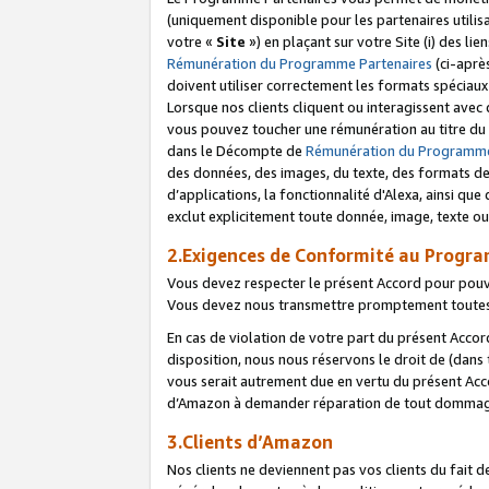
(uniquement disponible pour les partenaires utilis
votre «
Site
») en plaçant sur votre Site (i) des li
Rémunération du Programme Partenaires
(ci-aprè
doivent utiliser correctement les formats spéciaux
Lorsque nos clients cliquent ou interagissent avec
vous pouvez toucher une rémunération au titre du p
dans le Décompte de
Rémunération du Programme
des données, des images, du texte, des formats de 
d’applications, la fonctionnalité d'Alexa, ainsi q
exclut explicitement toute donnée, image, texte ou
2.Exigences de Conformité au Progr
Vous devez respecter le présent Accord pour pouv
Vous devez nous transmettre promptement toutes 
En cas de violation de votre part du présent Accor
disposition, nous nous réservons le droit de (dans
vous serait autrement due en vertu du présent Accor
d’Amazon à demander réparation de tout dommag
3.Clients d’Amazon
Nos clients ne deviennent pas vos clients du fait 