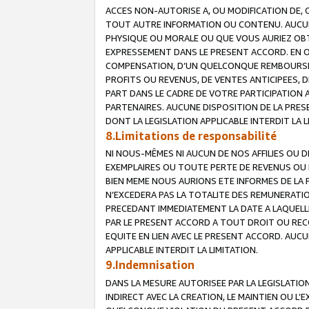
ACCES NON-AUTORISE A, OU MODIFICATION DE, 
TOUT AUTRE INFORMATION OU CONTENU. AUCUN
PHYSIQUE OU MORALE OU QUE VOUS AURIEZ OBT
EXPRESSEMENT DANS LE PRESENT ACCORD. EN 
COMPENSATION, D’UN QUELCONQUE REMBOURSE
PROFITS OU REVENUS, DE VENTES ANTICIPEES, 
PART DANS LE CADRE DE VOTRE PARTICIPATION
PARTENAIRES. AUCUNE DISPOSITION DE LA PRES
DONT LA LEGISLATION APPLICABLE INTERDIT LA L
8.Limitations de responsabilité
NI NOUS-MÊMES NI AUCUN DE NOS AFFILIES OU
EXEMPLAIRES OU TOUTE PERTE DE REVENUS OU 
BIEN MEME NOUS AURIONS ETE INFORMES DE LA 
N’EXCEDERA PAS LA TOTALITE DES REMUNERATI
PRECEDANT IMMEDIATEMENT LA DATE A LAQUELLE
PAR LE PRESENT ACCORD A TOUT DROIT OU REC
EQUITE EN LIEN AVEC LE PRESENT ACCORD. AUC
APPLICABLE INTERDIT LA LIMITATION.
9.Indemnisation
DANS LA MESURE AUTORISEE PAR LA LEGISLATI
INDIRECT AVEC LA CREATION, LE MAINTIEN OU L