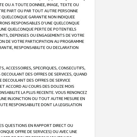
TE OU A TOUTE DONNEE, IMAGE, TEXTE OU
OTRE PART OU PAR TOUT AUTRE PERSONNE
NE QUELCONQUE GARANTIE NON INDIQUEE
 SERONS RESPONSABLES D’UNE QUELCONQUE
UNE QUELCONQUE PERTE DE POTENTIELS
EMENTS, DEPENSES OU ENGAGEMENTS DE VOTRE
ION DE VOTRE PARTICIPATION AU PROGRAMME
ARANTIE, RESPONSABILITE OU DECLARATION
, ACCESSOIRES, SPECIFIQUES, CONSECUTIFS,
S DECOULANT DES OFFRES DE SERVICES, QUAND
LE DECOULANT DES OFFRES DE SERVICE
 CET ACCORD AU COURS DES DOUZE MOIS
ONSABILITE LA PLUS RECENTE. VOUS RENONCEZ
, UNE INJONCTION OU TOUT AUTRE MESURE EN
OUTE RESPONSABILITE DONT LA LEGISLATION
LES QUESTIONS EN RAPPORT DIRECT OU
LCONQUE OFFRE DE SERVICES) OU AVEC UNE