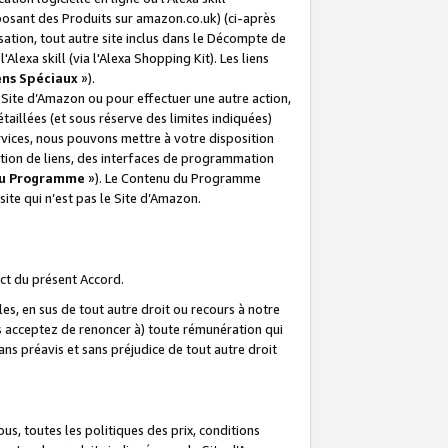
posant des Produits sur amazon.co.uk) (ci-après
isation, tout autre site inclus dans le Décompte de
 l'Alexa skill (via l'Alexa Shopping Kit). Les liens
ens Spéciaux
»).
e Site d’Amazon ou pour effectuer une autre action,
aillées (et sous réserve des limites indiquées)
 services, nous pouvons mettre à votre disposition
ation de liens, des interfaces de programmation
u Programme
»). Le Contenu du Programme
ite qui n’est pas le Site d’Amazon.
ct du présent Accord.
s, en sus de tout autre droit ou recours à notre
s acceptez de renoncer à) toute rémunération qui
ans préavis et sans préjudice de tout autre droit
s, toutes les politiques des prix, conditions