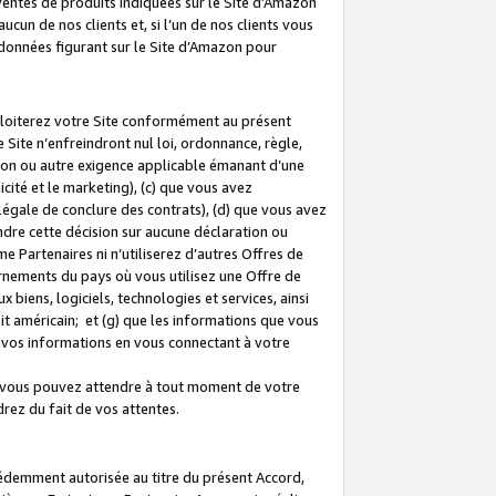
 ventes de produits indiquées sur le Site d’Amazon
cun de nos clients et, si l’un de nos clients vous
rdonnées figurant sur le Site d’Amazon pour
ploiterez votre Site conformément au présent
 Site n’enfreindront nul loi, ordonnance, règle,
ision ou autre exigence applicable émanant d’une
ité et le marketing), (c) que vous avez
égale de conclure des contrats), (d) que vous avez
dre cette décision sur aucune déclaration ou
 Partenaires ni n’utiliserez d’autres Offres de
ernements du pays où vous utilisez une Offre de
 biens, logiciels, technologies et services, ainsi
oit américain; et (g) que les informations que vous
vos informations en vous connectant à votre
e vous pouvez attendre à tout moment de votre
rez du fait de vos attentes.
cédemment autorisée au titre du présent Accord,