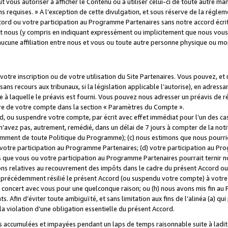
 vous autoriser à afficher le Contenu ou à utiliser celui-ci de toute autre man
ns requises. » A l’exception de cette divulgation, et sous réserve de la régle
rd ou votre participation au Programme Partenaires sans notre accord écrit
s et nous (y compris en indiquant expressément ou implicitement que nous vou
d'aucune affiliation entre nous et vous ou toute autre personne physique ou m
tre inscription ou de votre utilisation du Site Partenaires. Vous pouvez, et
 recours aux tribunaux, si la législation applicable l’autorise), en adressant 
e à laquelle le préavis est fourni. Vous pouvez nous adresser un préavis de r
ture de votre compte dans la section « Paramètres du Compte ».
, ou suspendre votre compte, par écrit avec effet immédiat pour l’un des cas
 n’avez pas, autrement, remédié, dans un délai de 7 jours à compter de la noti
tamment de toute Politique du Programme); (c) nous estimons que nous pourrio
votre participation au Programme Partenaires; (d) votre participation au Pro
ns que vous ou votre participation au Programme Partenaires pourrait ternir 
ons relatives au recouvrement des impôts dans le cadre du présent Accord ou 
s précédemment résilié le présent Accord (ou suspendu votre compte) à votre
de concert avec vous pour une quelconque raison; ou (h) nous avons mis fin a
. Afin d’éviter toute ambiguïté, et sans limitation aux fins de l’alinéa (a) qui
violation d’une obligation essentielle du présent Accord.
accumulées et impayées pendant un laps de temps raisonnable suite à ladite