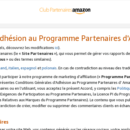
’Adhésion au Programme Partenaires 
els, découvrez les modifications
ici
).
enaires (le «
Site Partenaires
»), qui vous permet de gérer vos rapports de 
ous
» ou des termes similaires).
mand
,
italien
,
espagnol
et
polonais
. En cas de contradiction au niveau des trad
t participer à notre programme de marketing d’affiliation («
Programme Par
 présentes Conditions Générales d’Adhésion au Programme Partenaires d’ Ama
naires ou en l’utilisant, vous acceptez le présent Accord, y compris les
Politi
s Exigences de Participation au Programme Partenaires, la Licence PI du Pr
s Relatives aux Marques du Programme Partenaires). Le contenu que vous publ
erdiction de créer, modifier ou supprimer des commentaires clients en échan
ires
votre site Web, vos contenus générés sur les réseaux sociaux, votre applicati