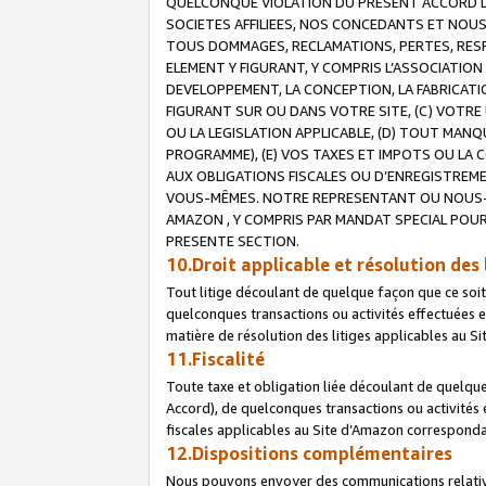
QUELCONQUE VIOLATION DU PRESENT ACCORD DE
SOCIETES AFFILIEES, NOS CONCEDANTS ET NOUS
TOUS DOMMAGES, RECLAMATIONS, PERTES, RESPO
ELEMENT Y FIGURANT, Y COMPRIS L’ASSOCIATION
DEVELOPPEMENT, LA CONCEPTION, LA FABRICATI
FIGURANT SUR OU DANS VOTRE SITE, (C) VOTRE 
OU LA LEGISLATION APPLICABLE, (D) TOUT MA
PROGRAMME), (E) VOS TAXES ET IMPOTS OU LA 
AUX OBLIGATIONS FISCALES OU D’ENREGISTREME
VOUS-MÊMES. NOTRE REPRESENTANT OU NOUS-
AMAZON , Y COMPRIS PAR MANDAT SPECIAL POUR
PRESENTE SECTION.
10.Droit applicable et résolution des 
Tout litige découlant de quelque façon que ce soi
quelconques transactions ou activités effectuées en
matière de résolution des litiges applicables au S
11.Fiscalité
Toute taxe et obligation liée découlant de quelqu
Accord), de quelconques transactions ou activités e
fiscales applicables au Site d’Amazon corresponda
12.Dispositions complémentaires
Nous pouvons envoyer des communications relatives