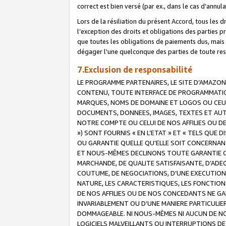
correct est bien versé (par ex., dans le cas d’annul
Lors de la résiliation du présent Accord, tous les 
l’exception des droits et obligations des parties p
que toutes les obligations de paiements dus, mais no
dégager l'une quelconque des parties de toute resp
7.Exclusion de responsabilité
LE PROGRAMME PARTENAIRES, LE SITE D’AMAZON
CONTENU, TOUTE INTERFACE DE PROGRAMMATION
MARQUES, NOMS DE DOMAINE ET LOGOS OU CEUX 
DOCUMENTS, DONNEES, IMAGES, TEXTES ET AUT
NOTRE COMPTE OU CELUI DE NOS AFFILIES OU 
») SONT FOURNIS « EN L’ETAT » ET « TELS QU
OU GARANTIE QUELLE QU’ELLE SOIT CONCERNANT 
ET NOUS-MÊMES DECLINONS TOUTE GARANTIE CON
MARCHANDE, DE QUALITE SATISFAISANTE, D’ADE
COUTUME, DE NEGOCIATIONS, D’UNE EXECUTION
NATURE, LES CARACTERISTIQUES, LES FONCTION
DE NOS AFFILIES OU DE NOS CONCEDANTS NE G
INVARIABLEMENT OU D’UNE MANIERE PARTICULI
DOMMAGEABLE. NI NOUS-MÊMES NI AUCUN DE NO
LOGICIELS MALVEILLANTS OU INTERRUPTIONS D