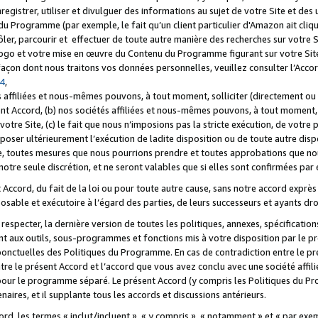
registrer, utiliser et divulguer des informations au sujet de votre Site et des
u Programme (par exemple, le fait qu’un client particulier d'Amazon ait cliqu
ôler, parcourir et effectuer de toute autre manière des recherches sur votre Si
tre logo et votre mise en œuvre du Contenu du Programme figurant sur votre Si
 façon dont nous traitons vos données personnelles, veuillez consulter l’Acc
 4
,
 affiliées et nous-mêmes pouvons, à tout moment, solliciter (directement ou 
nt Accord, (b) nos sociétés affiliées et nous-mêmes pouvons, à tout moment, 
votre Site, (c) le fait que nous n’imposions pas la stricte exécution, de votre
poser ultérieurement l’exécution de ladite disposition ou de toute autre disp
ce, toutes mesures que nous pourrions prendre et toutes approbations que n
otre seule discrétion, et ne seront valables que si elles sont confirmées par 
Accord, du fait de la loi ou pour toute autre cause, sans notre accord exprès 
posable et exécutoire à l’égard des parties, de leurs successeurs et ayants dro
especter, la dernière version de toutes les politiques, annexes, spécification
ant aux outils, sous-programmes et fonctions mis à votre disposition par le 
 ponctuelles des Politiques du Programme. En cas de contradiction entre le p
ntre le présent Accord et l’accord que vous avez conclu avec une société aff
 pour le programme séparé. Le présent Accord (y compris les Politiques du Pr
ires, et il supplante tous les accords et discussions antérieurs.
cord, les termes « inclut/incluent », « y compris », « notamment » et « par e