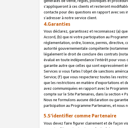
générales de vente, règles, politiques et procédure
s’appliqueront à ces clients et resteront modifiabl
contacte pour des questions en rapport avec ses in
s’adresser à notre service client.
4.Garanties
Vous déclarez, garantissez et reconnaissez (a) qu
Accord, (b) que ni votre participation au Programme
réglementation, ordre, licence, permis, directive,
autorité gouvernementale compétente (notamment le
légalement le droit de conclure des contrats (not
évalué en toute indépendance l’intérêt pour vous 
garantie autre que celles qui sont expressément én
Services si vous faites l’objet de sanctions amér
Service; (f) que vous respecterez toutes les restri
que les restrictions en matière d’exportations et d
avez communiquées en rapport avec le Programme P
compte sur le Site Partenaires, dans la section «
Nous ne formulons aucune déclaration ou garantie
participation au Programme Partenaires, et nous n
5.S’identifier comme Partenaire
Vous devez faire figurer clairement et de façon vi