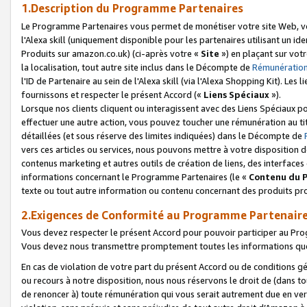
1.Description du Programme Partenaires
Le Programme Partenaires vous permet de monétiser votre site Web, vos 
l'Alexa skill (uniquement disponible pour les partenaires utilisant un 
Produits sur amazon.co.uk) (ci-après votre «
Site
») en plaçant sur votr
la localisation, tout autre site inclus dans le Décompte de
Rémunération
l'ID de Partenaire au sein de l'Alexa skill (via l'Alexa Shopping Kit). Le
fournissons et respecter le présent Accord («
Liens Spéciaux
»).
Lorsque nos clients cliquent ou interagissent avec des Liens Spéciaux p
effectuer une autre action, vous pouvez toucher une rémunération au ti
détaillées (et sous réserve des limites indiquées) dans le Décompte de
vers ces articles ou services, nous pouvons mettre à votre disposition d
contenus marketing et autres outils de création de liens, des interfaces
informations concernant le Programme Partenaires (le «
Contenu du 
texte ou tout autre information ou contenu concernant des produits prop
2.Exigences de Conformité au Programme Partenair
Vous devez respecter le présent Accord pour pouvoir participer au Pr
Vous devez nous transmettre promptement toutes les informations que
En cas de violation de votre part du présent Accord ou de conditions g
ou recours à notre disposition, nous nous réservons le droit de (dans 
de renoncer à) toute rémunération qui vous serait autrement due en ver