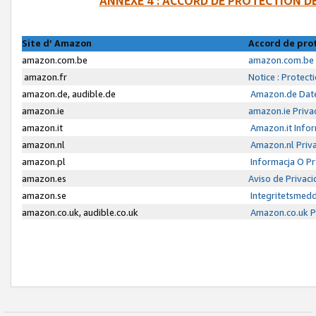
ANNEXE 4 : ACCORD DE PROTECTION 
Site d’ Amazon
Accord de pro
amazon.com.be
amazon.com.be 
amazon.fr
Notice : Protect
amazon.de, audible.de
Amazon.de Date
amazon.ie
amazon.ie Priva
amazon.it
Amazon.it Infor
amazon.nl
Amazon.nl Priva
amazon.pl
Informacja O P
amazon.es
Aviso de Privac
amazon.se
Integritetsmed
amazon.co.uk, audible.co.uk
Amazon.co.uk Pr