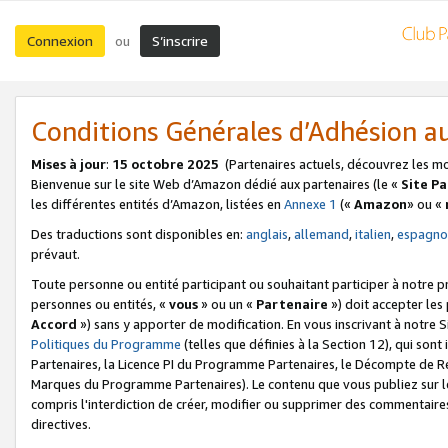
Connexion
S’inscrire
ou
Conditions Générales d’Adhésion 
Mises à jour
:
15 octobre 2025
(Partenaires actuels, découvrez les m
Bienvenue sur le site Web d’Amazon dédié aux partenaires (le «
Site P
les différentes entités d’Amazon, listées en
Annexe 1
(«
Amazon
» ou «
Des traductions sont disponibles en:
anglais
,
allemand
,
italien
,
espagno
prévaut.
Toute personne ou entité participant ou souhaitant participer à notre 
personnes ou entités, «
vous
» ou un «
Partenaire
») doit accepter le
Accord
») sans y apporter de modification. En vous inscrivant à notre Si
Politiques du Programme
(telles que définies à la Section 12), qui so
Partenaires, la Licence PI du Programme Partenaires, le Décompte de 
Marques du Programme Partenaires). Le contenu que vous publiez sur l
compris l'interdiction de créer, modifier ou supprimer des commentaires
directives.