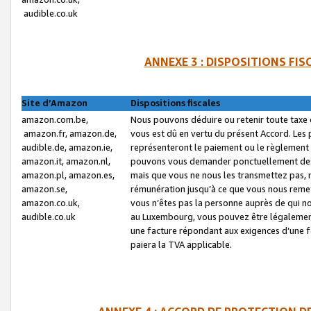
audible.co.uk
ANNEXE 3 : DISPOSITIONS FI
Site d’Amazon
Dispositions fiscales
amazon.com.be,
Nous pouvons déduire ou retenir toute taxe 
amazon.fr, amazon.de,
vous est dû en vertu du présent Accord. Les 
audible.de, amazon.ie,
représenteront le paiement ou le règlement 
amazon.it, amazon.nl,
pouvons vous demander ponctuellement des r
amazon.pl, amazon.es,
mais que vous ne nous les transmettez pas, n
amazon.se,
rémunération jusqu’à ce que vous nous reme
amazon.co.uk,
vous n’êtes pas la personne auprès de qui no
audible.co.uk
au Luxembourg, vous pouvez être légalement 
une facture répondant aux exigences d’une 
paiera la TVA applicable.