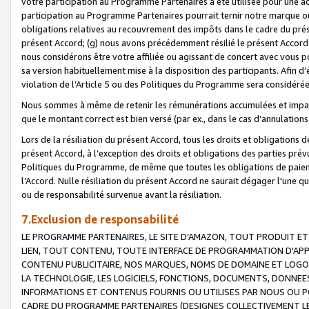
votre participation au Programme Partenaires a été utilisée pour une ac
participation au Programme Partenaires pourrait ternir notre marque ou
obligations relatives au recouvrement des impôts dans le cadre du prése
présent Accord; (g) nous avons précédemment résilié le présent Accord
nous considérons être votre affiliée ou agissant de concert avec vous 
sa version habituellement mise à la disposition des participants. Afin d’é
violation de l’Article 5 ou des Politiques du Programme sera considéré
Nous sommes à même de retenir les rémunérations accumulées et impayée
que le montant correct est bien versé (par ex., dans le cas d’annulations
Lors de la résiliation du présent Accord, tous les droits et obligations 
présent Accord, à l’exception des droits et obligations des parties prévus
Politiques du Programme, de même que toutes les obligations de paiement
l’Accord. Nulle résiliation du présent Accord ne saurait dégager l'une 
ou de responsabilité survenue avant la résiliation.
7.Exclusion de responsabilité
LE PROGRAMME PARTENAIRES, LE SITE D’AMAZON, TOUT PRODUIT ET 
LIEN, TOUT CONTENU, TOUTE INTERFACE DE PROGRAMMATION D'APP
CONTENU PUBLICITAIRE, NOS MARQUES, NOMS DE DOMAINE ET LOGOS
LA TECHNOLOGIE, LES LOGICIELS, FONCTIONS, DOCUMENTS, DONNEES
INFORMATIONS ET CONTENUS FOURNIS OU UTILISES PAR NOUS OU P
CADRE DU PROGRAMME PARTENAIRES (DESIGNES COLLECTIVEMENT LE