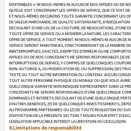
DISPONIBLES ». NI NOUS-MEMES NI AUCUN DE NOS AFFILIES OU D
QU’ELLE SOIT CONCERNANT LES OFFRES DE SERVICE, QUE CE SOIT DE
ET NOUS-MÊMES DECLINONS TOUTE GARANTIE CONCERNANT LES OFFRE
DE VALEUR MARCHANDE, DE QUALITE SATISFAISANTE, D’ADEQUATION
DECOULANT D’UNE LOI, DE LA COUTUME, DE NEGOCIATIONS, D’UNE
TOUTE OFFRE DE SERVICE OU A MODIFIER LA NATURE, LES CARACTERI
OFFRE DE SERVICE, A TOUT MOMENT. NI NOUS-MÊMES NI AUCUN DE 
SERVICE SERONT MAINTENUES, FONCTIONNERONT DE LA MANIERE DECR
ININTERROMPUES, EXACTES, EXEMPTES D’ERREUR OU NE COMPORT
AFFILIES OU DE NOS CONCEDANTS NE SERONS RESPONSABLES (A) DE
INTERRUPTIONS DE SERVICE, Y COMPRIS DE QUELCONQUES COUPURE
NON-AUTORISE A, OU MODIFICATION DE, OU SUPPRESSION, DESTRUC
TEXTE OU TOUT AUTRE INFORMATION OU CONTENU. AUCUN CONSEIL 
TOUT AUTRE PERSONNE PHYSIQUE OU MORALE OU QUE VOUS AURIEZ 
QUELCONQUE GARANTIE NON INDIQUEE EXPRESSEMENT DANS LE PRES
CONCEDANTS NE SERONS RESPONSABLES D’UNE QUELCONQUE COM
DOMMAGES ET INTERETS DECOULANT (X) D'UNE QUELCONQUE PERTE D
D'AUTRES BENEFICES, (Y) DE QUELCONQUES INVESTISSEMENTS, DEP
AU PROGRAMME PARTENAIRES OU (Z) DE TOUTE RESILIATION OU SU
DISPOSITION DE LA PRESENTE SECTION 7 N'AURA POUR EFFET D'EXC
LEGISLATION APPLICABLE INTERDIT LA LIMITATION OU L’EXCLUSION.
8.Limitations de responsabilité