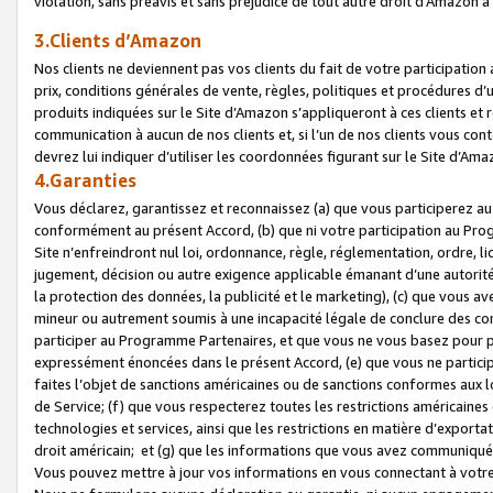
violation, sans préavis et sans préjudice de tout autre droit d’Amazo
3.Clients d’Amazon
Nos clients ne deviennent pas vos clients du fait de votre participati
prix, conditions générales de vente, règles, politiques et procédures d’u
produits indiquées sur le Site d’Amazon s’appliqueront à ces clients et
communication à aucun de nos clients et, si l’un de nos clients vous co
devrez lui indiquer d’utiliser les coordonnées figurant sur le Site d’Ama
4.Garanties
Vous déclarez, garantissez et reconnaissez (a) que vous participerez a
conformément au présent Accord, (b) que ni votre participation au Prog
Site n’enfreindront nul loi, ordonnance, règle, réglementation, ordre, li
jugement, décision ou autre exigence applicable émanant d’une autori
la protection des données, la publicité et le marketing), (c) que vous 
mineur ou autrement soumis à une incapacité légale de conclure des con
participer au Programme Partenaires, et que vous ne vous basez pour pr
expressément énoncées dans le présent Accord, (e) que vous ne particip
faites l’objet de sanctions américaines ou de sanctions conformes aux 
de Service; (f) que vous respecterez toutes les restrictions américaines
technologies et services, ainsi que les restrictions en matière d’exporta
droit américain; et (g) que les informations que vous avez communiqué
Vous pouvez mettre à jour vos informations en vous connectant à votre