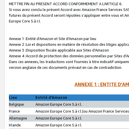
METTRE FIN AU PRESENT ACCORD CONFORMEMENT A L’ARTICLE 6.
Si vous avez conclu le présent Accord avec Amazon France Services SAS 
futures du présent Accord seront réputées s’appliquer entre vous et 
Europe Core S.à r.l.
Annexe 1 :Entité d’Amazon et Site d’Amazon par lieu
Annexe 2 :Loi et dispositions en matière de résolution des litiges appli
Annexe 3 :Disposition fiscale applicable aux Sites d’Amazon
Annexe 4 :Accord de protection des données personnelles par Sites d
Dans ces annexes, les traductions sont fournies à titre indicatif uniquem
version anglaise de ces documents prévaut en cas de contradiction.
ANNEXE 1 : ENTITE D’A
Lieu
Entité d’Amazon
Belgique
Amazon Europe Core S.à r.l.
France
Amazon Europe Core S.à r.l.(ou Amazon France Services 
Allemagne
Amazon Europe Core S.à r.l.
Irlande
Amazon Europe Core S.à r.l.