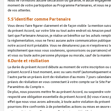
Nous ne formulons aucune déclaration ou garantie, ni aucun engagemen
moment de votre participation au Programme Partenaires, et nous ne p
de vos attentes.
5.S’identifier comme Partenaire
Vous devez faire figurer clairement et de façon visible la mention sui
du présent Accord, sur votre Site ou tout autre endroit où Amazon peut vo
tant que Partenaire Amazon, je réalise un bénéfice sur les achats remplis
la réglementation, vous ne ferez aucune autre communication publique
notre accord écrit préalable. Vous ne dénaturerez pas ni n’enjoliverez 
implicitement que nous vous soutenons, sponsorisons ou parrainons) et v
et vous ou toute autre personne physique ou morale, sauf de la manièr
6.Durée et résiliation
La durée du présent Accord débute au moment de votre inscription ou de
présent Accord à tout moment, avec ou sans motif (automatiquement et sa
l’autre partie un préavis écrit de résiliation d’au moins 7 jours calenda
préavis de résiliation en vous connectant à votre compte sur le Site Par
Paramètres du Compte ».
De plus, nous pouvons mettre fin au présent Accord, ou suspendre votre 
respecté une obligation essentielle du présent Accord; (b) vous n’avez p
effet que nous vous avons adressée, à toute autre violation du présen
pourrions être confrontés à de potentielles actions ou mises en œuvre 