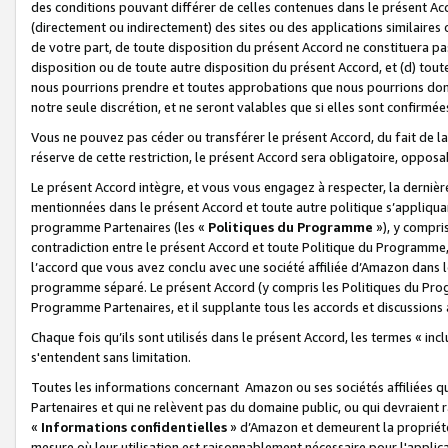
des conditions pouvant différer de celles contenues dans le présent Ac
(directement ou indirectement) des sites ou des applications similaires o
de votre part, de toute disposition du présent Accord ne constituera pa
disposition ou de toute autre disposition du présent Accord, et (d) tou
nous pourrions prendre et toutes approbations que nous pourrions donn
notre seule discrétion, et ne seront valables que si elles sont confirmée
Vous ne pouvez pas céder ou transférer le présent Accord, du fait de la 
réserve de cette restriction, le présent Accord sera obligatoire, opposab
Le présent Accord intègre, et vous vous engagez à respecter, la dernière 
mentionnées dans le présent Accord et toute autre politique s’appliqua
programme Partenaires (les «
Politiques du Programme
»), y compri
contradiction entre le présent Accord et toute Politique du Programme, 
l’accord que vous avez conclu avec une société affiliée d’Amazon dans 
programme séparé. Le présent Accord (y compris les Politiques du Progr
Programme Partenaires, et il supplante tous les accords et discussions 
Chaque fois qu’ils sont utilisés dans le présent Accord, les termes « in
s'entendent sans limitation.
Toutes les informations concernant Amazon ou ses sociétés affiliées 
Partenaires et qui ne relèvent pas du domaine public, ou qui devraient
«
Informations confidentielles
» d’Amazon et demeurent la propriété 
mesure où leur utilisation est raisonnablement nécessaire pour l'appli