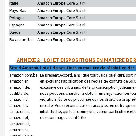
Italie
Amazon Europe Core S.à r.l.
Pays-Bas
Amazon Europe Core S.à r.l.
Pologne
Amazon Europe Core S.à r.l.
Espagne
Amazon Europe Core S.à r.l.
Suède
Amazon Europe Core S.à r.l.
Royaume-Uni
Amazon Europe Core S.à r.l.
ANNEXE 2 : LOI ET DISPOSITIONS EN MATIERE DE
Site d’Amazon
Loi et dispositions en matière de résolution des 
amazon.com.be,
Le présent Accord, ainsi que tout litige quel qu’il soi
amazon.fr,
en excluant l’application des règles de conflits de l
amazon.de,
exclusive des tribunaux de la circonscription judiciai
audible.de,
nous pouvons chercher à obtenir une injonction ou tou
amazon.ie,
violation réelle ou présumée de nos droits de proprié
amazon.it,
morale. Vous reconnaissez et acceptez en outre que n
amazon.nl,
inhabituelle, qui leur donne une valeur particulière 
amazon.pl,
des dommages et intérêts.
amazon.es,
amazon.se,
amazon.co.uk,