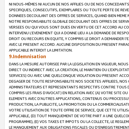
NI NOUS-MÊMES NI AUCUN DE NOS AFFILIES OU DE NOS CONCEDANT
SPECIFIQUES, CONSECUTIFS, EXEMPLAIRES OU TOUTE PERTE DE REVE
DONNEES DECOULANT DES OFFRES DE SERVICES, QUAND BIEN MEME N
NOTRE RESPONSABILITE GLOBALE DECOULANT DES OFFRES DE SERVI
VERSEES OU QUI VOUS SONT DUES EN VERTU DE CET ACCORD AU CO
INTERVENU L’EVENEMENT QUI A DONNE LIEU A LA DEMANDE DE RESP
DROIT OU RECOURS EN EQUITE, Y COMPRIS LE DROIT A DEMANDER l'
AVEC LE PRESENT ACCORD. AUCUNE DISPOSITION DU PRESENT PARAG
APPLICABLE INTERDIT LA LIMITATION.
9.Indemnisation
DANS LA MESURE AUTORISEE PAR LA LEGISLATION EN VIGUEUR, NO
DIRECT OU INDIRECT AVEC LA CREATION, LE MAINTIEN OU L’EXPLOIT
SERVICES) OU AVEC UNE QUELCONQUE VIOLATION DU PRESENT ACCO
DEGAGER DE TOUTE RESPONSABILITE NOS SOCIETES AFFILIEES, NOS 
ADMINISTRATEURS ET REPRESENTANTS RESPECTIFS CONTRE TOUS D
COMPRIS LES FRAIS D’AVOCAT) EN RELATION AVEC (A) VOTRE SITE O
ELEMENTS AVEC D’AUTRES APPLICATIONS, CONTENUS OU PROCESSUS, (
PRODUCTION, LA PUBLICITE, LA PROMOTION OU LA COMMERCIALISAT
VOTRE UTILISATION DE TOUTE OFFRE DE SERVICE, QUE CETTE UTILI
APPLICABLE, (D) TOUT MANQUEMENT DE VOTRE PART A UNE QUELCO
PROGRAMME), (E) VOS TAXES ET IMPOTS OU LA COLLECTE, LE REGLE
LE MANQUEMENT AUX OBLIGATIONS FISCALES OU D’ENREGISTREMENT 