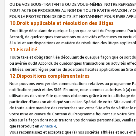
OU DE VOS SOUS-TRAITANTS OU DE VOUS-MÊMES. NOTRE REPRES
TOUT ACTE DE PROCEDURE AU NOM DE TOUTE PARTIE AMAZON , Y CO
POUR LA PROTECTION DE DROITS, ET NOTAMMENT POUR FAIRE APPL
10.Droit applicable et résolution des litiges
Tout litige découlant de quelque façon que ce soit du Programme Parte
Accord), de quelconques transactions ou activités effectuées en vertu d
à la loi et aux dispositions en matière de résolution des litiges applic
11.Fiscalité
Toute taxe et obligation liée découlant de quelque façon que ce soit 
ou avérée dudit Accord), de quelconques transactions ou activités effe
affiliées, seront régies par les dispositions fiscales applicables au Si
12.Dispositions complémentaires
Nous pouvons envoyer des communications relatives au programme Parten
notifications push et des SMS. En outre, nous sommes autorisés à (a) cont
utilisateurs de votre Site que nous obtenons grâce à votre affichage de
particulier d'Amazon ait cliqué sur un Lien Spécial de votre Site avant d
de toute autre manière des recherches sur votre Site afin de vérifier le re
votre mise en œuvre du Contenu du Programme figurant sur votre Site à
plus sur la façon dont nous traitons vos données personnelles, veuille
que reproduit en
Annexe 4
,
Vous reconnaissez et acceptez que (a) nos sociétés affiliées et nous-m