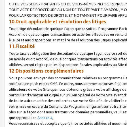
OU DE VOS SOUS-TRAITANTS OU DE VOUS-MÊMES. NOTRE REPRES
TOUT ACTE DE PROCEDURE AU NOM DE TOUTE PARTIE AMAZON , Y CO
POUR LA PROTECTION DE DROITS, ET NOTAMMENT POUR FAIRE APPL
10.Droit applicable et résolution des litiges
Tout litige découlant de quelque façon que ce soit du Programme Parte
Accord), de quelconques transactions ou activités effectuées en vertu d
à la loi et aux dispositions en matière de résolution des litiges applic
11.Fiscalité
Toute taxe et obligation liée découlant de quelque façon que ce soit 
ou avérée dudit Accord), de quelconques transactions ou activités effe
affiliées, seront régies par les dispositions fiscales applicables au Si
12.Dispositions complémentaires
Nous pouvons envoyer des communications relatives au programme Parten
notifications push et des SMS. En outre, nous sommes autorisés à (a) cont
utilisateurs de votre Site que nous obtenons grâce à votre affichage de
particulier d'Amazon ait cliqué sur un Lien Spécial de votre Site avant d
de toute autre manière des recherches sur votre Site afin de vérifier le re
votre mise en œuvre du Contenu du Programme figurant sur votre Site à
plus sur la façon dont nous traitons vos données personnelles, veuille
que reproduit en
Annexe 4
,
Vous reconnaissez et acceptez que (a) nos sociétés affiliées et nous-m