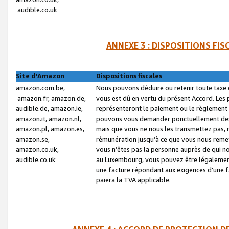
audible.co.uk
ANNEXE 3 : DISPOSITIONS FI
Site d’Amazon
Dispositions fiscales
amazon.com.be,
Nous pouvons déduire ou retenir toute taxe 
amazon.fr, amazon.de,
vous est dû en vertu du présent Accord. Les 
audible.de, amazon.ie,
représenteront le paiement ou le règlement 
amazon.it, amazon.nl,
pouvons vous demander ponctuellement des r
amazon.pl, amazon.es,
mais que vous ne nous les transmettez pas, n
amazon.se,
rémunération jusqu’à ce que vous nous reme
amazon.co.uk,
vous n’êtes pas la personne auprès de qui no
audible.co.uk
au Luxembourg, vous pouvez être légalement 
une facture répondant aux exigences d’une 
paiera la TVA applicable.