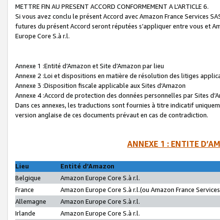
METTRE FIN AU PRESENT ACCORD CONFORMEMENT A L’ARTICLE 6.
Si vous avez conclu le présent Accord avec Amazon France Services SAS 
futures du présent Accord seront réputées s’appliquer entre vous et 
Europe Core S.à r.l.
Annexe 1 :Entité d’Amazon et Site d’Amazon par lieu
Annexe 2 :Loi et dispositions en matière de résolution des litiges appli
Annexe 3 :Disposition fiscale applicable aux Sites d’Amazon
Annexe 4 :Accord de protection des données personnelles par Sites d
Dans ces annexes, les traductions sont fournies à titre indicatif uniquem
version anglaise de ces documents prévaut en cas de contradiction.
ANNEXE 1 : ENTITE D’A
Lieu
Entité d’Amazon
Belgique
Amazon Europe Core S.à r.l.
France
Amazon Europe Core S.à r.l.(ou Amazon France Services 
Allemagne
Amazon Europe Core S.à r.l.
Irlande
Amazon Europe Core S.à r.l.