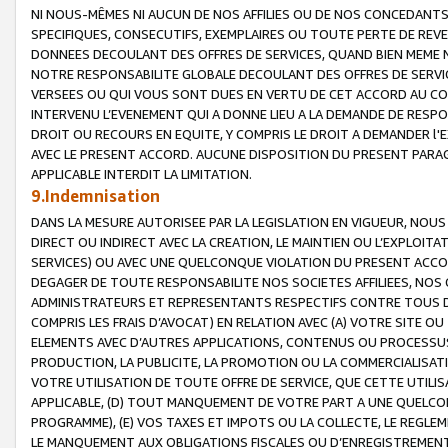
NI NOUS-MÊMES NI AUCUN DE NOS AFFILIES OU DE NOS CONCEDANT
SPECIFIQUES, CONSECUTIFS, EXEMPLAIRES OU TOUTE PERTE DE REVE
DONNEES DECOULANT DES OFFRES DE SERVICES, QUAND BIEN MEME N
NOTRE RESPONSABILITE GLOBALE DECOULANT DES OFFRES DE SERVI
VERSEES OU QUI VOUS SONT DUES EN VERTU DE CET ACCORD AU CO
INTERVENU L’EVENEMENT QUI A DONNE LIEU A LA DEMANDE DE RESP
DROIT OU RECOURS EN EQUITE, Y COMPRIS LE DROIT A DEMANDER l'
AVEC LE PRESENT ACCORD. AUCUNE DISPOSITION DU PRESENT PARAG
APPLICABLE INTERDIT LA LIMITATION.
9.Indemnisation
DANS LA MESURE AUTORISEE PAR LA LEGISLATION EN VIGUEUR, NO
DIRECT OU INDIRECT AVEC LA CREATION, LE MAINTIEN OU L’EXPLOIT
SERVICES) OU AVEC UNE QUELCONQUE VIOLATION DU PRESENT ACCO
DEGAGER DE TOUTE RESPONSABILITE NOS SOCIETES AFFILIEES, NOS 
ADMINISTRATEURS ET REPRESENTANTS RESPECTIFS CONTRE TOUS D
COMPRIS LES FRAIS D’AVOCAT) EN RELATION AVEC (A) VOTRE SITE O
ELEMENTS AVEC D’AUTRES APPLICATIONS, CONTENUS OU PROCESSUS, (
PRODUCTION, LA PUBLICITE, LA PROMOTION OU LA COMMERCIALISAT
VOTRE UTILISATION DE TOUTE OFFRE DE SERVICE, QUE CETTE UTILI
APPLICABLE, (D) TOUT MANQUEMENT DE VOTRE PART A UNE QUELCO
PROGRAMME), (E) VOS TAXES ET IMPOTS OU LA COLLECTE, LE REGLE
LE MANQUEMENT AUX OBLIGATIONS FISCALES OU D’ENREGISTREMENT 