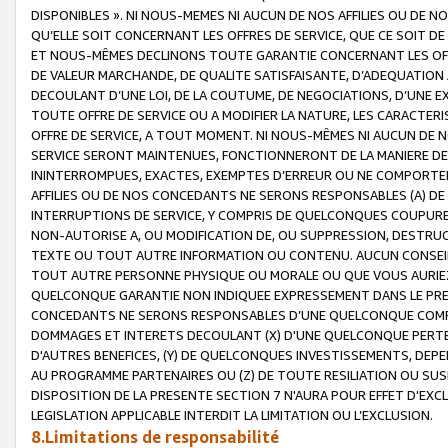
DISPONIBLES ». NI NOUS-MEMES NI AUCUN DE NOS AFFILIES OU D
QU’ELLE SOIT CONCERNANT LES OFFRES DE SERVICE, QUE CE SOIT DE
ET NOUS-MÊMES DECLINONS TOUTE GARANTIE CONCERNANT LES OFFRE
DE VALEUR MARCHANDE, DE QUALITE SATISFAISANTE, D’ADEQUATION
DECOULANT D’UNE LOI, DE LA COUTUME, DE NEGOCIATIONS, D’UNE
TOUTE OFFRE DE SERVICE OU A MODIFIER LA NATURE, LES CARACTERI
OFFRE DE SERVICE, A TOUT MOMENT. NI NOUS-MÊMES NI AUCUN DE 
SERVICE SERONT MAINTENUES, FONCTIONNERONT DE LA MANIERE DECR
ININTERROMPUES, EXACTES, EXEMPTES D’ERREUR OU NE COMPORT
AFFILIES OU DE NOS CONCEDANTS NE SERONS RESPONSABLES (A) DE
INTERRUPTIONS DE SERVICE, Y COMPRIS DE QUELCONQUES COUPURE
NON-AUTORISE A, OU MODIFICATION DE, OU SUPPRESSION, DESTRUC
TEXTE OU TOUT AUTRE INFORMATION OU CONTENU. AUCUN CONSEIL 
TOUT AUTRE PERSONNE PHYSIQUE OU MORALE OU QUE VOUS AURIEZ 
QUELCONQUE GARANTIE NON INDIQUEE EXPRESSEMENT DANS LE PRES
CONCEDANTS NE SERONS RESPONSABLES D’UNE QUELCONQUE COM
DOMMAGES ET INTERETS DECOULANT (X) D'UNE QUELCONQUE PERTE D
D'AUTRES BENEFICES, (Y) DE QUELCONQUES INVESTISSEMENTS, DEP
AU PROGRAMME PARTENAIRES OU (Z) DE TOUTE RESILIATION OU SU
DISPOSITION DE LA PRESENTE SECTION 7 N'AURA POUR EFFET D'EXC
LEGISLATION APPLICABLE INTERDIT LA LIMITATION OU L’EXCLUSION.
8.Limitations de responsabilité