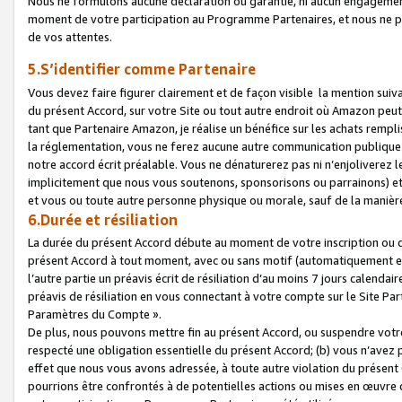
Nous ne formulons aucune déclaration ou garantie, ni aucun engagemen
moment de votre participation au Programme Partenaires, et nous ne p
de vos attentes.
5.S’identifier comme Partenaire
Vous devez faire figurer clairement et de façon visible la mention sui
du présent Accord, sur votre Site ou tout autre endroit où Amazon peut vo
tant que Partenaire Amazon, je réalise un bénéfice sur les achats remplis
la réglementation, vous ne ferez aucune autre communication publique
notre accord écrit préalable. Vous ne dénaturerez pas ni n’enjoliverez 
implicitement que nous vous soutenons, sponsorisons ou parrainons) et v
et vous ou toute autre personne physique ou morale, sauf de la manièr
6.Durée et résiliation
La durée du présent Accord débute au moment de votre inscription ou de
présent Accord à tout moment, avec ou sans motif (automatiquement et sa
l’autre partie un préavis écrit de résiliation d’au moins 7 jours calenda
préavis de résiliation en vous connectant à votre compte sur le Site Par
Paramètres du Compte ».
De plus, nous pouvons mettre fin au présent Accord, ou suspendre votre 
respecté une obligation essentielle du présent Accord; (b) vous n’avez p
effet que nous vous avons adressée, à toute autre violation du présen
pourrions être confrontés à de potentielles actions ou mises en œuvre 