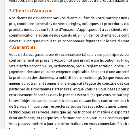
violation, sans préavis et sans préjudice de tout autre droit d’Amazo
3.Clients d’Amazon
Nos clients ne deviennent pas vos clients du fait de votre participati
prix, conditions générales de vente, règles, politiques et procédures d’u
produits indiquées sur le Site d’Amazon s’appliqueront à ces clients et
communication à aucun de nos clients et, si l’un de nos clients vous co
devrez lui indiquer d’utiliser les coordonnées figurant sur le Site d’Ama
4.Garanties
Vous déclarez, garantissez et reconnaissez (a) que vous participerez a
conformément au présent Accord, (b) que ni votre participation au Prog
Site n’enfreindront nul loi, ordonnance, règle, réglementation, ordre, li
jugement, décision ou autre exigence applicable émanant d’une autori
la protection des données, la publicité et le marketing), (c) que vous 
mineur ou autrement soumis à une incapacité légale de conclure des con
participer au Programme Partenaires, et que vous ne vous basez pour pr
expressément énoncées dans le présent Accord, (e) que vous ne particip
faites l’objet de sanctions américaines ou de sanctions conformes aux 
de Service; (f) que vous respecterez toutes les restrictions américaines
technologies et services, ainsi que les restrictions en matière d’exporta
droit américain; et (g) que les informations que vous avez communiqué
Vous pouvez mettre à jour vos informations en vous connectant à votre