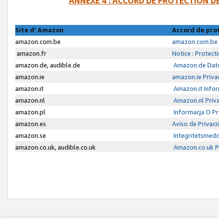
ANNEXE 4 : ACCORD DE PROTECTION 
Site d’ Amazon
Accord de pro
amazon.com.be
amazon.com.be 
amazon.fr
Notice : Protect
amazon.de, audible.de
Amazon.de Date
amazon.ie
amazon.ie Priva
amazon.it
Amazon.it Infor
amazon.nl
Amazon.nl Priva
amazon.pl
Informacja O P
amazon.es
Aviso de Privac
amazon.se
Integritetsmed
amazon.co.uk, audible.co.uk
Amazon.co.uk Pr