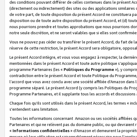
des conditions pouvant différer de celles contenues dans le présent Ac
(directement ou indirectement) des sites ou des applications similaires o
de votre part, de toute disposition du présent Accord ne constituera pa
disposition ou de toute autre disposition du présent Accord, et (d) tou
nous pourrions prendre et toutes approbations que nous pourrions donn
notre seule discrétion, et ne seront valables que si elles sont confirmée
Vous ne pouvez pas céder ou transférer le présent Accord, du fait de la 
réserve de cette restriction, le présent Accord sera obligatoire, opposab
Le présent Accord intègre, et vous vous engagez à respecter, la dernière 
mentionnées dans le présent Accord et toute autre politique s’appliqua
programme Partenaires (les «
Politiques du Programme
»), y compri
contradiction entre le présent Accord et toute Politique du Programme, 
l’accord que vous avez conclu avec une société affiliée d’Amazon dans 
programme séparé. Le présent Accord (y compris les Politiques du Progr
Programme Partenaires, et il supplante tous les accords et discussions 
Chaque fois qu’ils sont utilisés dans le présent Accord, les termes « in
s'entendent sans limitation.
Toutes les informations concernant Amazon ou ses sociétés affiliées 
Partenaires et qui ne relèvent pas du domaine public, ou qui devraient
«
Informations confidentielles
» d’Amazon et demeurent la propriété 
mesure où leur utilisation est raisonnablement nécessaire pour l'appli