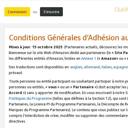
Connexion
S’inscrire
ou
Conditions Générales d’Adhésion 
Mises à jour
:
15 octobre 2025
(Partenaires actuels, découvrez les m
Bienvenue sur le site Web d’Amazon dédié aux partenaires (le «
Site P
les différentes entités d’Amazon, listées en
Annexe 1
(«
Amazon
» ou «
Des traductions sont disponibles en:
anglais
,
allemand
,
italien
,
espagno
prévaut.
Toute personne ou entité participant ou souhaitant participer à notre 
personnes ou entités, «
vous
» ou un «
Partenaire
») doit accepter le
Accord
») sans y apporter de modification. En vous inscrivant à notre Si
Politiques du Programme
(telles que définies à la Section 12), qui so
Partenaires, la Licence PI du Programme Partenaires, le Décompte de 
Marques du Programme Partenaires). Le contenu que vous publiez sur l
compris l'interdiction de créer, modifier ou supprimer des commentaires
directives.