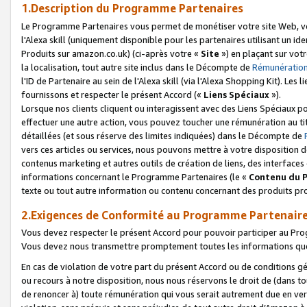
1.Description du Programme Partenaires
Le Programme Partenaires vous permet de monétiser votre site Web, vos 
l'Alexa skill (uniquement disponible pour les partenaires utilisant un 
Produits sur amazon.co.uk) (ci-après votre «
Site
») en plaçant sur votr
la localisation, tout autre site inclus dans le Décompte de
Rémunération
l'ID de Partenaire au sein de l'Alexa skill (via l'Alexa Shopping Kit). Le
fournissons et respecter le présent Accord («
Liens Spéciaux
»).
Lorsque nos clients cliquent ou interagissent avec des Liens Spéciaux p
effectuer une autre action, vous pouvez toucher une rémunération au ti
détaillées (et sous réserve des limites indiquées) dans le Décompte de
vers ces articles ou services, nous pouvons mettre à votre disposition d
contenus marketing et autres outils de création de liens, des interfaces
informations concernant le Programme Partenaires (le «
Contenu du 
texte ou tout autre information ou contenu concernant des produits prop
2.Exigences de Conformité au Programme Partenair
Vous devez respecter le présent Accord pour pouvoir participer au Pr
Vous devez nous transmettre promptement toutes les informations que
En cas de violation de votre part du présent Accord ou de conditions g
ou recours à notre disposition, nous nous réservons le droit de (dans 
de renoncer à) toute rémunération qui vous serait autrement due en ver