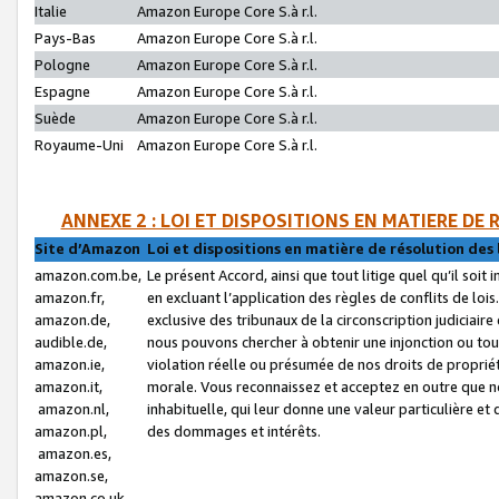
Italie
Amazon Europe Core S.à r.l.
Pays-Bas
Amazon Europe Core S.à r.l.
Pologne
Amazon Europe Core S.à r.l.
Espagne
Amazon Europe Core S.à r.l.
Suède
Amazon Europe Core S.à r.l.
Royaume-Uni
Amazon Europe Core S.à r.l.
ANNEXE 2 : LOI ET DISPOSITIONS EN MATIERE DE
Site d’Amazon
Loi et dispositions en matière de résolution des 
amazon.com.be,
Le présent Accord, ainsi que tout litige quel qu’il soi
amazon.fr,
en excluant l’application des règles de conflits de l
amazon.de,
exclusive des tribunaux de la circonscription judiciai
audible.de,
nous pouvons chercher à obtenir une injonction ou tou
amazon.ie,
violation réelle ou présumée de nos droits de proprié
amazon.it,
morale. Vous reconnaissez et acceptez en outre que n
amazon.nl,
inhabituelle, qui leur donne une valeur particulière 
amazon.pl,
des dommages et intérêts.
amazon.es,
amazon.se,
amazon.co.uk,