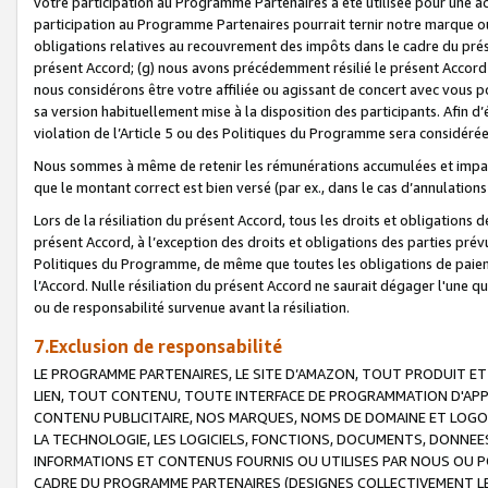
votre participation au Programme Partenaires a été utilisée pour une ac
participation au Programme Partenaires pourrait ternir notre marque ou
obligations relatives au recouvrement des impôts dans le cadre du prése
présent Accord; (g) nous avons précédemment résilié le présent Accord
nous considérons être votre affiliée ou agissant de concert avec vous 
sa version habituellement mise à la disposition des participants. Afin d’é
violation de l’Article 5 ou des Politiques du Programme sera considéré
Nous sommes à même de retenir les rémunérations accumulées et impayée
que le montant correct est bien versé (par ex., dans le cas d’annulations
Lors de la résiliation du présent Accord, tous les droits et obligations 
présent Accord, à l’exception des droits et obligations des parties prévus
Politiques du Programme, de même que toutes les obligations de paiement
l’Accord. Nulle résiliation du présent Accord ne saurait dégager l'une 
ou de responsabilité survenue avant la résiliation.
7.Exclusion de responsabilité
LE PROGRAMME PARTENAIRES, LE SITE D’AMAZON, TOUT PRODUIT ET 
LIEN, TOUT CONTENU, TOUTE INTERFACE DE PROGRAMMATION D'APP
CONTENU PUBLICITAIRE, NOS MARQUES, NOMS DE DOMAINE ET LOGOS
LA TECHNOLOGIE, LES LOGICIELS, FONCTIONS, DOCUMENTS, DONNEES
INFORMATIONS ET CONTENUS FOURNIS OU UTILISES PAR NOUS OU P
CADRE DU PROGRAMME PARTENAIRES (DESIGNES COLLECTIVEMENT LE