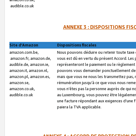
audible.co.uk
ANNEXE 3 : DISPOSITIONS FI
Site d’Amazon
Dispositions fiscales
amazon.com.be,
Nous pouvons déduire ou retenir toute taxe 
amazon.fr, amazon.de,
vous est dû en vertu du présent Accord. Les 
audible.de, amazon.ie,
représenteront le paiement ou le règlement 
amazon.it, amazon.nl,
pouvons vous demander ponctuellement des r
amazon.pl, amazon.es,
mais que vous ne nous les transmettez pas, n
amazon.se,
rémunération jusqu’à ce que vous nous reme
amazon.co.uk,
vous n’êtes pas la personne auprès de qui no
audible.co.uk
au Luxembourg, vous pouvez être légalement 
une facture répondant aux exigences d’une 
paiera la TVA applicable.