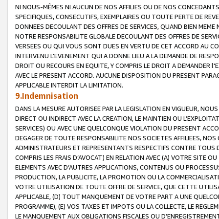
NI NOUS-MÊMES NI AUCUN DE NOS AFFILIES OU DE NOS CONCEDANT
SPECIFIQUES, CONSECUTIFS, EXEMPLAIRES OU TOUTE PERTE DE REVE
DONNEES DECOULANT DES OFFRES DE SERVICES, QUAND BIEN MEME N
NOTRE RESPONSABILITE GLOBALE DECOULANT DES OFFRES DE SERVI
VERSEES OU QUI VOUS SONT DUES EN VERTU DE CET ACCORD AU CO
INTERVENU L’EVENEMENT QUI A DONNE LIEU A LA DEMANDE DE RESP
DROIT OU RECOURS EN EQUITE, Y COMPRIS LE DROIT A DEMANDER l'
AVEC LE PRESENT ACCORD. AUCUNE DISPOSITION DU PRESENT PARAG
APPLICABLE INTERDIT LA LIMITATION.
9.Indemnisation
DANS LA MESURE AUTORISEE PAR LA LEGISLATION EN VIGUEUR, NO
DIRECT OU INDIRECT AVEC LA CREATION, LE MAINTIEN OU L’EXPLOIT
SERVICES) OU AVEC UNE QUELCONQUE VIOLATION DU PRESENT ACCO
DEGAGER DE TOUTE RESPONSABILITE NOS SOCIETES AFFILIEES, NOS 
ADMINISTRATEURS ET REPRESENTANTS RESPECTIFS CONTRE TOUS D
COMPRIS LES FRAIS D’AVOCAT) EN RELATION AVEC (A) VOTRE SITE O
ELEMENTS AVEC D’AUTRES APPLICATIONS, CONTENUS OU PROCESSUS, (
PRODUCTION, LA PUBLICITE, LA PROMOTION OU LA COMMERCIALISAT
VOTRE UTILISATION DE TOUTE OFFRE DE SERVICE, QUE CETTE UTILI
APPLICABLE, (D) TOUT MANQUEMENT DE VOTRE PART A UNE QUELCO
PROGRAMME), (E) VOS TAXES ET IMPOTS OU LA COLLECTE, LE REGLE
LE MANQUEMENT AUX OBLIGATIONS FISCALES OU D’ENREGISTREMENT 