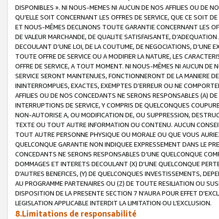
DISPONIBLES ». NI NOUS-MEMES NI AUCUN DE NOS AFFILIES OU D
QU’ELLE SOIT CONCERNANT LES OFFRES DE SERVICE, QUE CE SOIT DE
ET NOUS-MÊMES DECLINONS TOUTE GARANTIE CONCERNANT LES OFFRE
DE VALEUR MARCHANDE, DE QUALITE SATISFAISANTE, D’ADEQUATION
DECOULANT D’UNE LOI, DE LA COUTUME, DE NEGOCIATIONS, D’UNE
TOUTE OFFRE DE SERVICE OU A MODIFIER LA NATURE, LES CARACTERI
OFFRE DE SERVICE, A TOUT MOMENT. NI NOUS-MÊMES NI AUCUN DE 
SERVICE SERONT MAINTENUES, FONCTIONNERONT DE LA MANIERE DECR
ININTERROMPUES, EXACTES, EXEMPTES D’ERREUR OU NE COMPORT
AFFILIES OU DE NOS CONCEDANTS NE SERONS RESPONSABLES (A) DE
INTERRUPTIONS DE SERVICE, Y COMPRIS DE QUELCONQUES COUPURE
NON-AUTORISE A, OU MODIFICATION DE, OU SUPPRESSION, DESTRUC
TEXTE OU TOUT AUTRE INFORMATION OU CONTENU. AUCUN CONSEIL 
TOUT AUTRE PERSONNE PHYSIQUE OU MORALE OU QUE VOUS AURIEZ 
QUELCONQUE GARANTIE NON INDIQUEE EXPRESSEMENT DANS LE PRES
CONCEDANTS NE SERONS RESPONSABLES D’UNE QUELCONQUE COM
DOMMAGES ET INTERETS DECOULANT (X) D'UNE QUELCONQUE PERTE D
D'AUTRES BENEFICES, (Y) DE QUELCONQUES INVESTISSEMENTS, DEP
AU PROGRAMME PARTENAIRES OU (Z) DE TOUTE RESILIATION OU SU
DISPOSITION DE LA PRESENTE SECTION 7 N'AURA POUR EFFET D'EXC
LEGISLATION APPLICABLE INTERDIT LA LIMITATION OU L’EXCLUSION.
8.Limitations de responsabilité