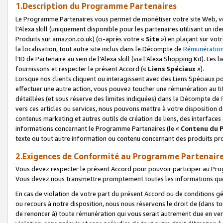
1.Description du Programme Partenaires
Le Programme Partenaires vous permet de monétiser votre site Web, vos 
l'Alexa skill (uniquement disponible pour les partenaires utilisant un 
Produits sur amazon.co.uk) (ci-après votre «
Site
») en plaçant sur votr
la localisation, tout autre site inclus dans le Décompte de
Rémunération
l'ID de Partenaire au sein de l'Alexa skill (via l'Alexa Shopping Kit). Le
fournissons et respecter le présent Accord («
Liens Spéciaux
»).
Lorsque nos clients cliquent ou interagissent avec des Liens Spéciaux p
effectuer une autre action, vous pouvez toucher une rémunération au ti
détaillées (et sous réserve des limites indiquées) dans le Décompte de
vers ces articles ou services, nous pouvons mettre à votre disposition d
contenus marketing et autres outils de création de liens, des interfaces
informations concernant le Programme Partenaires (le «
Contenu du 
texte ou tout autre information ou contenu concernant des produits prop
2.Exigences de Conformité au Programme Partenair
Vous devez respecter le présent Accord pour pouvoir participer au Pr
Vous devez nous transmettre promptement toutes les informations que
En cas de violation de votre part du présent Accord ou de conditions g
ou recours à notre disposition, nous nous réservons le droit de (dans 
de renoncer à) toute rémunération qui vous serait autrement due en ver