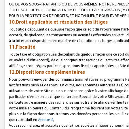
OU DE VOS SOUS-TRAITANTS OU DE VOUS-MÊMES. NOTRE REPRES
TOUT ACTE DE PROCEDURE AU NOM DE TOUTE PARTIE AMAZON , Y CO
POUR LA PROTECTION DE DROITS, ET NOTAMMENT POUR FAIRE APPL
10.Droit applicable et résolution des litiges
Tout litige découlant de quelque façon que ce soit du Programme Parte
Accord), de quelconques transactions ou activités effectuées en vertu d
à la loi et aux dispositions en matière de résolution des litiges applic
11.Fiscalité
Toute taxe et obligation liée découlant de quelque façon que ce soit 
ou avérée dudit Accord), de quelconques transactions ou activités effe
affiliées, seront régies par les dispositions fiscales applicables au Si
12.Dispositions complémentaires
Nous pouvons envoyer des communications relatives au programme Parten
notifications push et des SMS. En outre, nous sommes autorisés à (a) cont
utilisateurs de votre Site que nous obtenons grâce à votre affichage de
particulier d'Amazon ait cliqué sur un Lien Spécial de votre Site avant d
de toute autre manière des recherches sur votre Site afin de vérifier le re
votre mise en œuvre du Contenu du Programme figurant sur votre Site à
plus sur la façon dont nous traitons vos données personnelles, veuille
que reproduit en
Annexe 4
,
Vous reconnaissez et acceptez que (a) nos sociétés affiliées et nous-m