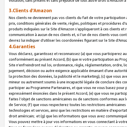
violation, sans préavis et sans préjudice de tout autre droit d’Amazo
3.Clients d’Amazon
Nos clients ne deviennent pas vos clients du fait de votre participati
prix, conditions générales de vente, règles, politiques et procédures d’u
produits indiquées sur le Site d’Amazon s’appliqueront à ces clients et
communication à aucun de nos clients et, si l’un de nos clients vous co
devrez lui indiquer d’utiliser les coordonnées figurant sur le Site d’Ama
4.Garanties
Vous déclarez, garantissez et reconnaissez (a) que vous participerez a
conformément au présent Accord, (b) que ni votre participation au Prog
Site n’enfreindront nul loi, ordonnance, règle, réglementation, ordre, li
jugement, décision ou autre exigence applicable émanant d’une autori
la protection des données, la publicité et le marketing), (c) que vous 
mineur ou autrement soumis à une incapacité légale de conclure des con
participer au Programme Partenaires, et que vous ne vous basez pour pr
expressément énoncées dans le présent Accord, (e) que vous ne particip
faites l’objet de sanctions américaines ou de sanctions conformes aux 
de Service; (f) que vous respecterez toutes les restrictions américaines
technologies et services, ainsi que les restrictions en matière d’exporta
droit américain; et (g) que les informations que vous avez communiqué
Vous pouvez mettre à jour vos informations en vous connectant à votre