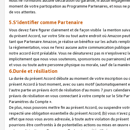
Nous ne formulons aucune déclaration ou garantie, ni aucun engagemen
moment de votre participation au Programme Partenaires, et nous ne p
de vos attentes.
5.S’identifier comme Partenaire
Vous devez faire figurer clairement et de façon visible la mention sui
du présent Accord, sur votre Site ou tout autre endroit où Amazon peut vo
tant que Partenaire Amazon, je réalise un bénéfice sur les achats remplis
la réglementation, vous ne ferez aucune autre communication publique
notre accord écrit préalable. Vous ne dénaturerez pas ni n’enjoliverez 
implicitement que nous vous soutenons, sponsorisons ou parrainons) et v
et vous ou toute autre personne physique ou morale, sauf de la manièr
6.Durée et résiliation
La durée du présent Accord débute au moment de votre inscription ou de
présent Accord à tout moment, avec ou sans motif (automatiquement et sa
l’autre partie un préavis écrit de résiliation d’au moins 7 jours calenda
préavis de résiliation en vous connectant à votre compte sur le Site Par
Paramètres du Compte ».
De plus, nous pouvons mettre fin au présent Accord, ou suspendre votre 
respecté une obligation essentielle du présent Accord; (b) vous n’avez p
effet que nous vous avons adressée, à toute autre violation du présen
pourrions être confrontés à de potentielles actions ou mises en œuvre 