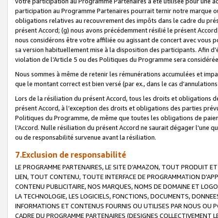
votre participation au Programme Partenaires a été utilisée pour une ac
participation au Programme Partenaires pourrait ternir notre marque ou
obligations relatives au recouvrement des impôts dans le cadre du prése
présent Accord; (g) nous avons précédemment résilié le présent Accord
nous considérons être votre affiliée ou agissant de concert avec vous 
sa version habituellement mise à la disposition des participants. Afin d’é
violation de l’Article 5 ou des Politiques du Programme sera considéré
Nous sommes à même de retenir les rémunérations accumulées et impayée
que le montant correct est bien versé (par ex., dans le cas d’annulations
Lors de la résiliation du présent Accord, tous les droits et obligations 
présent Accord, à l’exception des droits et obligations des parties prévus
Politiques du Programme, de même que toutes les obligations de paiement
l’Accord. Nulle résiliation du présent Accord ne saurait dégager l'une 
ou de responsabilité survenue avant la résiliation.
7.Exclusion de responsabilité
LE PROGRAMME PARTENAIRES, LE SITE D’AMAZON, TOUT PRODUIT ET 
LIEN, TOUT CONTENU, TOUTE INTERFACE DE PROGRAMMATION D'APP
CONTENU PUBLICITAIRE, NOS MARQUES, NOMS DE DOMAINE ET LOGOS
LA TECHNOLOGIE, LES LOGICIELS, FONCTIONS, DOCUMENTS, DONNEES
INFORMATIONS ET CONTENUS FOURNIS OU UTILISES PAR NOUS OU P
CADRE DU PROGRAMME PARTENAIRES (DESIGNES COLLECTIVEMENT LE