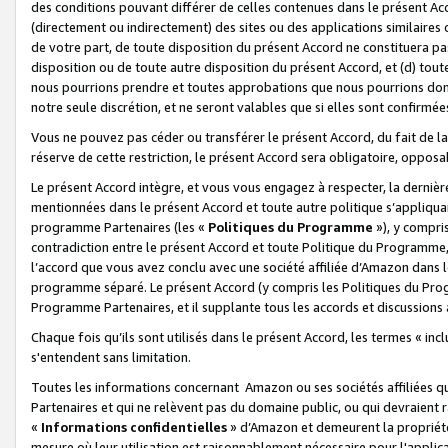
des conditions pouvant différer de celles contenues dans le présent Ac
(directement ou indirectement) des sites ou des applications similaires o
de votre part, de toute disposition du présent Accord ne constituera pa
disposition ou de toute autre disposition du présent Accord, et (d) tou
nous pourrions prendre et toutes approbations que nous pourrions donn
notre seule discrétion, et ne seront valables que si elles sont confirmée
Vous ne pouvez pas céder ou transférer le présent Accord, du fait de la 
réserve de cette restriction, le présent Accord sera obligatoire, opposab
Le présent Accord intègre, et vous vous engagez à respecter, la dernière 
mentionnées dans le présent Accord et toute autre politique s’appliqua
programme Partenaires (les «
Politiques du Programme
»), y compri
contradiction entre le présent Accord et toute Politique du Programme, 
l’accord que vous avez conclu avec une société affiliée d’Amazon dans 
programme séparé. Le présent Accord (y compris les Politiques du Progr
Programme Partenaires, et il supplante tous les accords et discussions 
Chaque fois qu’ils sont utilisés dans le présent Accord, les termes « in
s'entendent sans limitation.
Toutes les informations concernant Amazon ou ses sociétés affiliées 
Partenaires et qui ne relèvent pas du domaine public, ou qui devraient
«
Informations confidentielles
» d’Amazon et demeurent la propriété 
mesure où leur utilisation est raisonnablement nécessaire pour l'appli