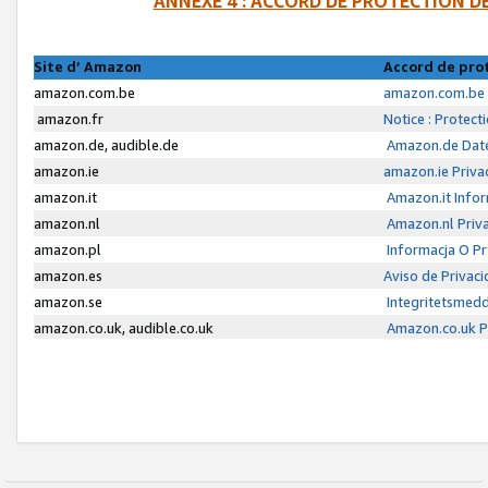
ANNEXE 4 : ACCORD DE PROTECTION 
Site d’ Amazon
Accord de pro
amazon.com.be
amazon.com.be 
amazon.fr
Notice : Protect
amazon.de, audible.de
Amazon.de Date
amazon.ie
amazon.ie Priva
amazon.it
Amazon.it Infor
amazon.nl
Amazon.nl Priva
amazon.pl
Informacja O P
amazon.es
Aviso de Privac
amazon.se
Integritetsmed
amazon.co.uk, audible.co.uk
Amazon.co.uk Pr