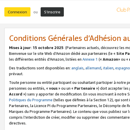
Connexion
S’inscrire
ou
Conditions Générales d’Adhésion 
Mises à jour
:
15 octobre 2025
(Partenaires actuels, découvrez les m
Bienvenue sur le site Web d’Amazon dédié aux partenaires (le «
Site P
les différentes entités d’Amazon, listées en
Annexe 1
(«
Amazon
» ou «
Des traductions sont disponibles en:
anglais
,
allemand
,
italien
,
espagno
prévaut.
Toute personne ou entité participant ou souhaitant participer à notre 
personnes ou entités, «
vous
» ou un «
Partenaire
») doit accepter le
Accord
») sans y apporter de modification. En vous inscrivant à notre Si
Politiques du Programme
(telles que définies à la Section 12), qui so
Partenaires, la Licence PI du Programme Partenaires, le Décompte de 
Marques du Programme Partenaires). Le contenu que vous publiez sur l
compris l'interdiction de créer, modifier ou supprimer des commentaires
directives.