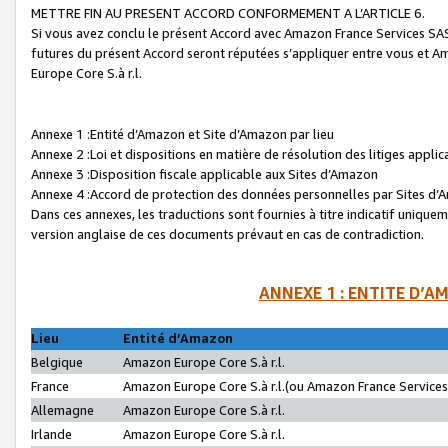
METTRE FIN AU PRESENT ACCORD CONFORMEMENT A L’ARTICLE 6.
Si vous avez conclu le présent Accord avec Amazon France Services SAS 
futures du présent Accord seront réputées s’appliquer entre vous et 
Europe Core S.à r.l.
Annexe 1 :Entité d’Amazon et Site d’Amazon par lieu
Annexe 2 :Loi et dispositions en matière de résolution des litiges appli
Annexe 3 :Disposition fiscale applicable aux Sites d’Amazon
Annexe 4 :Accord de protection des données personnelles par Sites d
Dans ces annexes, les traductions sont fournies à titre indicatif uniquem
version anglaise de ces documents prévaut en cas de contradiction.
ANNEXE 1 : ENTITE D’A
Lieu
Entité d’Amazon
Belgique
Amazon Europe Core S.à r.l.
France
Amazon Europe Core S.à r.l.(ou Amazon France Services 
Allemagne
Amazon Europe Core S.à r.l.
Irlande
Amazon Europe Core S.à r.l.