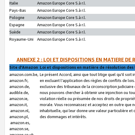
Italie
Amazon Europe Core S.à r.l.
Pays-Bas
Amazon Europe Core S.à r.l.
Pologne
Amazon Europe Core S.à r.l.
Espagne
Amazon Europe Core S.à r.l.
Suède
Amazon Europe Core S.à r.l.
Royaume-Uni
Amazon Europe Core S.à r.l.
ANNEXE 2 : LOI ET DISPOSITIONS EN MATIERE DE
Site d’Amazon
Loi et dispositions en matière de résolution des 
amazon.com.be,
Le présent Accord, ainsi que tout litige quel qu’il soi
amazon.fr,
en excluant l’application des règles de conflits de l
amazon.de,
exclusive des tribunaux de la circonscription judiciai
audible.de,
nous pouvons chercher à obtenir une injonction ou tou
amazon.ie,
violation réelle ou présumée de nos droits de proprié
amazon.it,
morale. Vous reconnaissez et acceptez en outre que n
amazon.nl,
inhabituelle, qui leur donne une valeur particulière 
amazon.pl,
des dommages et intérêts.
amazon.es,
amazon.se,
amazon.co.uk,