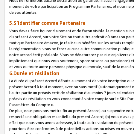
Nous ne formulons aucune déclaration ou garantie, ni aucun engagemen
moment de votre participation au Programme Partenaires, et nous ne p
de vos attentes.
5.S’identifier comme Partenaire
Vous devez faire figurer clairement et de façon visible la mention sui
du présent Accord, sur votre Site ou tout autre endroit où Amazon peut vo
tant que Partenaire Amazon, je réalise un bénéfice sur les achats remplis
la réglementation, vous ne ferez aucune autre communication publique
notre accord écrit préalable. Vous ne dénaturerez pas ni n’enjoliverez 
implicitement que nous vous soutenons, sponsorisons ou parrainons) et v
et vous ou toute autre personne physique ou morale, sauf de la manièr
6.Durée et résiliation
La durée du présent Accord débute au moment de votre inscription ou de
présent Accord à tout moment, avec ou sans motif (automatiquement et sa
l’autre partie un préavis écrit de résiliation d’au moins 7 jours calenda
préavis de résiliation en vous connectant à votre compte sur le Site Par
Paramètres du Compte ».
De plus, nous pouvons mettre fin au présent Accord, ou suspendre votre 
respecté une obligation essentielle du présent Accord; (b) vous n’avez p
effet que nous vous avons adressée, à toute autre violation du présen
pourrions être confrontés à de potentielles actions ou mises en œuvre 