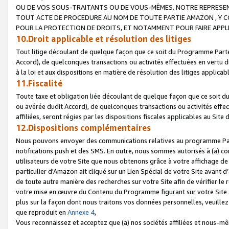
OU DE VOS SOUS-TRAITANTS OU DE VOUS-MÊMES. NOTRE REPRES
TOUT ACTE DE PROCEDURE AU NOM DE TOUTE PARTIE AMAZON , Y CO
POUR LA PROTECTION DE DROITS, ET NOTAMMENT POUR FAIRE APPL
10.Droit applicable et résolution des litiges
Tout litige découlant de quelque façon que ce soit du Programme Parte
Accord), de quelconques transactions ou activités effectuées en vertu d
à la loi et aux dispositions en matière de résolution des litiges applic
11.Fiscalité
Toute taxe et obligation liée découlant de quelque façon que ce soit 
ou avérée dudit Accord), de quelconques transactions ou activités effe
affiliées, seront régies par les dispositions fiscales applicables au Si
12.Dispositions complémentaires
Nous pouvons envoyer des communications relatives au programme Parten
notifications push et des SMS. En outre, nous sommes autorisés à (a) cont
utilisateurs de votre Site que nous obtenons grâce à votre affichage de
particulier d'Amazon ait cliqué sur un Lien Spécial de votre Site avant d
de toute autre manière des recherches sur votre Site afin de vérifier le re
votre mise en œuvre du Contenu du Programme figurant sur votre Site à
plus sur la façon dont nous traitons vos données personnelles, veuille
que reproduit en
Annexe 4
,
Vous reconnaissez et acceptez que (a) nos sociétés affiliées et nous-m