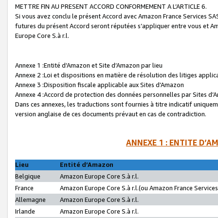
METTRE FIN AU PRESENT ACCORD CONFORMEMENT A L’ARTICLE 6.
Si vous avez conclu le présent Accord avec Amazon France Services SAS 
futures du présent Accord seront réputées s’appliquer entre vous et 
Europe Core S.à r.l.
Annexe 1 :Entité d’Amazon et Site d’Amazon par lieu
Annexe 2 :Loi et dispositions en matière de résolution des litiges appli
Annexe 3 :Disposition fiscale applicable aux Sites d’Amazon
Annexe 4 :Accord de protection des données personnelles par Sites d
Dans ces annexes, les traductions sont fournies à titre indicatif uniquem
version anglaise de ces documents prévaut en cas de contradiction.
ANNEXE 1 : ENTITE D’A
Lieu
Entité d’Amazon
Belgique
Amazon Europe Core S.à r.l.
France
Amazon Europe Core S.à r.l.(ou Amazon France Services 
Allemagne
Amazon Europe Core S.à r.l.
Irlande
Amazon Europe Core S.à r.l.