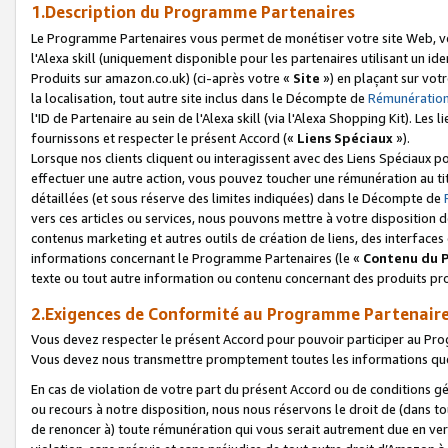
1.Description du Programme Partenaires
Le Programme Partenaires vous permet de monétiser votre site Web, vos 
l'Alexa skill (uniquement disponible pour les partenaires utilisant un 
Produits sur amazon.co.uk) (ci-après votre «
Site
») en plaçant sur votr
la localisation, tout autre site inclus dans le Décompte de
Rémunération
l'ID de Partenaire au sein de l'Alexa skill (via l'Alexa Shopping Kit). Le
fournissons et respecter le présent Accord («
Liens Spéciaux
»).
Lorsque nos clients cliquent ou interagissent avec des Liens Spéciaux p
effectuer une autre action, vous pouvez toucher une rémunération au ti
détaillées (et sous réserve des limites indiquées) dans le Décompte de
vers ces articles ou services, nous pouvons mettre à votre disposition d
contenus marketing et autres outils de création de liens, des interfaces
informations concernant le Programme Partenaires (le «
Contenu du 
texte ou tout autre information ou contenu concernant des produits prop
2.Exigences de Conformité au Programme Partenair
Vous devez respecter le présent Accord pour pouvoir participer au Pr
Vous devez nous transmettre promptement toutes les informations que
En cas de violation de votre part du présent Accord ou de conditions g
ou recours à notre disposition, nous nous réservons le droit de (dans 
de renoncer à) toute rémunération qui vous serait autrement due en ver