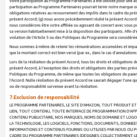
votre participation au Programme Partenaires a été utilisée pour une ac
participation au Programme Partenaires pourrait ternir notre marque ou
obligations relatives au recouvrement des impôts dans le cadre du prése
présent Accord; (g) nous avons précédemment résilié le présent Accord
nous considérons être votre affiliée ou agissant de concert avec vous 
sa version habituellement mise à la disposition des participants. Afin d’é
violation de l’Article 5 ou des Politiques du Programme sera considéré
Nous sommes à même de retenir les rémunérations accumulées et impayée
que le montant correct est bien versé (par ex., dans le cas d’annulations
Lors de la résiliation du présent Accord, tous les droits et obligations 
présent Accord, à l’exception des droits et obligations des parties prévus
Politiques du Programme, de même que toutes les obligations de paiement
l’Accord. Nulle résiliation du présent Accord ne saurait dégager l'une 
ou de responsabilité survenue avant la résiliation.
7.Exclusion de responsabilité
LE PROGRAMME PARTENAIRES, LE SITE D’AMAZON, TOUT PRODUIT ET 
LIEN, TOUT CONTENU, TOUTE INTERFACE DE PROGRAMMATION D'APP
CONTENU PUBLICITAIRE, NOS MARQUES, NOMS DE DOMAINE ET LOGOS
LA TECHNOLOGIE, LES LOGICIELS, FONCTIONS, DOCUMENTS, DONNEES
INFORMATIONS ET CONTENUS FOURNIS OU UTILISES PAR NOUS OU P
CADRE DU PROGRAMME PARTENAIRES (DESIGNES COLLECTIVEMENT LE