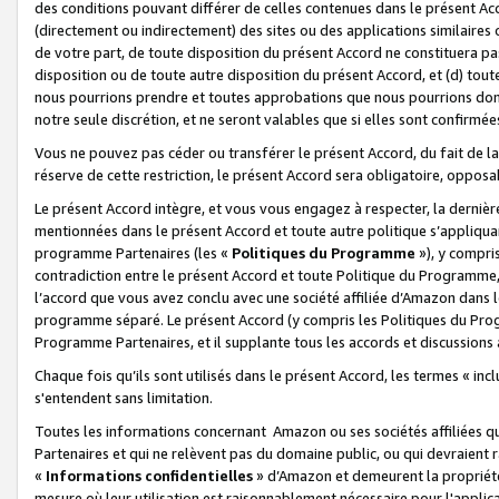
des conditions pouvant différer de celles contenues dans le présent Ac
(directement ou indirectement) des sites ou des applications similaires o
de votre part, de toute disposition du présent Accord ne constituera pa
disposition ou de toute autre disposition du présent Accord, et (d) tou
nous pourrions prendre et toutes approbations que nous pourrions donn
notre seule discrétion, et ne seront valables que si elles sont confirmée
Vous ne pouvez pas céder ou transférer le présent Accord, du fait de la 
réserve de cette restriction, le présent Accord sera obligatoire, opposab
Le présent Accord intègre, et vous vous engagez à respecter, la dernière 
mentionnées dans le présent Accord et toute autre politique s’appliqua
programme Partenaires (les «
Politiques du Programme
»), y compri
contradiction entre le présent Accord et toute Politique du Programme, 
l’accord que vous avez conclu avec une société affiliée d’Amazon dans 
programme séparé. Le présent Accord (y compris les Politiques du Progr
Programme Partenaires, et il supplante tous les accords et discussions 
Chaque fois qu’ils sont utilisés dans le présent Accord, les termes « in
s'entendent sans limitation.
Toutes les informations concernant Amazon ou ses sociétés affiliées 
Partenaires et qui ne relèvent pas du domaine public, ou qui devraient
«
Informations confidentielles
» d’Amazon et demeurent la propriété 
mesure où leur utilisation est raisonnablement nécessaire pour l'appli