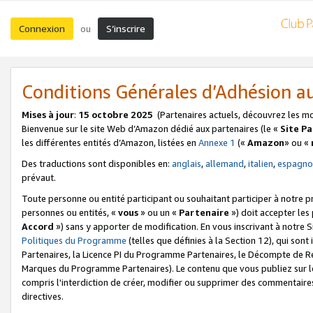
Connexion
S’inscrire
ou
Conditions Générales d’Adhésion 
Mises à jour
:
15 octobre 2025
(Partenaires actuels, découvrez les m
Bienvenue sur le site Web d’Amazon dédié aux partenaires (le «
Site P
les différentes entités d’Amazon, listées en
Annexe 1
(«
Amazon
» ou «
Des traductions sont disponibles en:
anglais
,
allemand
,
italien
,
espagno
prévaut.
Toute personne ou entité participant ou souhaitant participer à notre 
personnes ou entités, «
vous
» ou un «
Partenaire
») doit accepter le
Accord
») sans y apporter de modification. En vous inscrivant à notre Si
Politiques du Programme
(telles que définies à la Section 12), qui so
Partenaires, la Licence PI du Programme Partenaires, le Décompte de 
Marques du Programme Partenaires). Le contenu que vous publiez sur l
compris l'interdiction de créer, modifier ou supprimer des commentaires
directives.