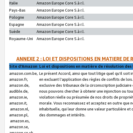
Italie
Amazon Europe Core S.à r.l.
Pays-Bas
Amazon Europe Core S.à r.l.
Pologne
Amazon Europe Core S.à r.l.
Espagne
Amazon Europe Core S.à r.l.
Suède
Amazon Europe Core S.à r.l.
Royaume-Uni
Amazon Europe Core S.à r.l.
ANNEXE 2 : LOI ET DISPOSITIONS EN MATIERE DE
Site d’Amazon
Loi et dispositions en matière de résolution des 
amazon.com.be,
Le présent Accord, ainsi que tout litige quel qu’il soi
amazon.fr,
en excluant l’application des règles de conflits de l
amazon.de,
exclusive des tribunaux de la circonscription judiciai
audible.de,
nous pouvons chercher à obtenir une injonction ou tou
amazon.ie,
violation réelle ou présumée de nos droits de proprié
amazon.it,
morale. Vous reconnaissez et acceptez en outre que n
amazon.nl,
inhabituelle, qui leur donne une valeur particulière 
amazon.pl,
des dommages et intérêts.
amazon.es,
amazon.se,
amazon.co.uk,