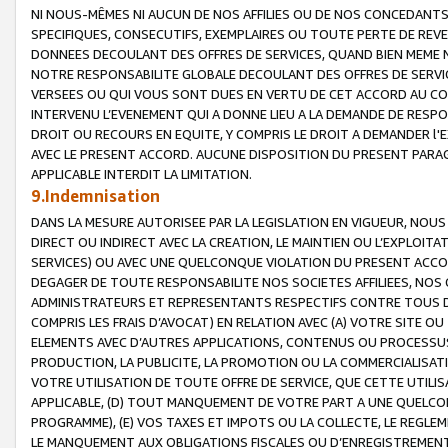
NI NOUS-MÊMES NI AUCUN DE NOS AFFILIES OU DE NOS CONCEDANT
SPECIFIQUES, CONSECUTIFS, EXEMPLAIRES OU TOUTE PERTE DE REVE
DONNEES DECOULANT DES OFFRES DE SERVICES, QUAND BIEN MEME N
NOTRE RESPONSABILITE GLOBALE DECOULANT DES OFFRES DE SERVI
VERSEES OU QUI VOUS SONT DUES EN VERTU DE CET ACCORD AU CO
INTERVENU L’EVENEMENT QUI A DONNE LIEU A LA DEMANDE DE RESP
DROIT OU RECOURS EN EQUITE, Y COMPRIS LE DROIT A DEMANDER l'
AVEC LE PRESENT ACCORD. AUCUNE DISPOSITION DU PRESENT PARAG
APPLICABLE INTERDIT LA LIMITATION.
9.Indemnisation
DANS LA MESURE AUTORISEE PAR LA LEGISLATION EN VIGUEUR, NO
DIRECT OU INDIRECT AVEC LA CREATION, LE MAINTIEN OU L’EXPLOIT
SERVICES) OU AVEC UNE QUELCONQUE VIOLATION DU PRESENT ACCO
DEGAGER DE TOUTE RESPONSABILITE NOS SOCIETES AFFILIEES, NOS 
ADMINISTRATEURS ET REPRESENTANTS RESPECTIFS CONTRE TOUS D
COMPRIS LES FRAIS D’AVOCAT) EN RELATION AVEC (A) VOTRE SITE O
ELEMENTS AVEC D’AUTRES APPLICATIONS, CONTENUS OU PROCESSUS, (
PRODUCTION, LA PUBLICITE, LA PROMOTION OU LA COMMERCIALISAT
VOTRE UTILISATION DE TOUTE OFFRE DE SERVICE, QUE CETTE UTILI
APPLICABLE, (D) TOUT MANQUEMENT DE VOTRE PART A UNE QUELCO
PROGRAMME), (E) VOS TAXES ET IMPOTS OU LA COLLECTE, LE REGLE
LE MANQUEMENT AUX OBLIGATIONS FISCALES OU D’ENREGISTREMENT 