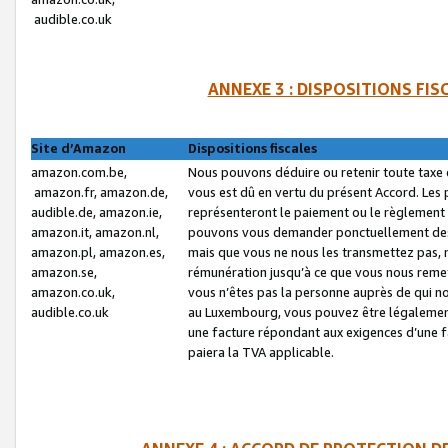
audible.co.uk
ANNEXE 3 : DISPOSITIONS FI
Site d’Amazon
Dispositions fiscales
amazon.com.be,
Nous pouvons déduire ou retenir toute taxe 
amazon.fr, amazon.de,
vous est dû en vertu du présent Accord. Les 
audible.de, amazon.ie,
représenteront le paiement ou le règlement 
amazon.it, amazon.nl,
pouvons vous demander ponctuellement des r
amazon.pl, amazon.es,
mais que vous ne nous les transmettez pas, n
amazon.se,
rémunération jusqu’à ce que vous nous reme
amazon.co.uk,
vous n’êtes pas la personne auprès de qui no
audible.co.uk
au Luxembourg, vous pouvez être légalement 
une facture répondant aux exigences d’une 
paiera la TVA applicable.