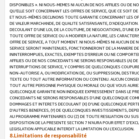
DISPONIBLES ». NI NOUS-MEMES NI AUCUN DE NOS AFFILIES OU D
QU’ELLE SOIT CONCERNANT LES OFFRES DE SERVICE, QUE CE SOIT DE
ET NOUS-MÊMES DECLINONS TOUTE GARANTIE CONCERNANT LES OFFRE
DE VALEUR MARCHANDE, DE QUALITE SATISFAISANTE, D’ADEQUATION
DECOULANT D’UNE LOI, DE LA COUTUME, DE NEGOCIATIONS, D’UNE
TOUTE OFFRE DE SERVICE OU A MODIFIER LA NATURE, LES CARACTERI
OFFRE DE SERVICE, A TOUT MOMENT. NI NOUS-MÊMES NI AUCUN DE 
SERVICE SERONT MAINTENUES, FONCTIONNERONT DE LA MANIERE DECR
ININTERROMPUES, EXACTES, EXEMPTES D’ERREUR OU NE COMPORT
AFFILIES OU DE NOS CONCEDANTS NE SERONS RESPONSABLES (A) DE
INTERRUPTIONS DE SERVICE, Y COMPRIS DE QUELCONQUES COUPURE
NON-AUTORISE A, OU MODIFICATION DE, OU SUPPRESSION, DESTRUC
TEXTE OU TOUT AUTRE INFORMATION OU CONTENU. AUCUN CONSEIL 
TOUT AUTRE PERSONNE PHYSIQUE OU MORALE OU QUE VOUS AURIEZ 
QUELCONQUE GARANTIE NON INDIQUEE EXPRESSEMENT DANS LE PRES
CONCEDANTS NE SERONS RESPONSABLES D’UNE QUELCONQUE COM
DOMMAGES ET INTERETS DECOULANT (X) D'UNE QUELCONQUE PERTE D
D'AUTRES BENEFICES, (Y) DE QUELCONQUES INVESTISSEMENTS, DEP
AU PROGRAMME PARTENAIRES OU (Z) DE TOUTE RESILIATION OU SU
DISPOSITION DE LA PRESENTE SECTION 7 N'AURA POUR EFFET D'EXC
LEGISLATION APPLICABLE INTERDIT LA LIMITATION OU L’EXCLUSION.
8.Limitations de responsabilité