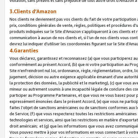
violation, sans préavis et sans préjudice de tout autre droit d’Amazo
3.Clients d’Amazon
Nos clients ne deviennent pas vos clients du fait de votre participati
prix, conditions générales de vente, règles, politiques et procédures d’u
produits indiquées sur le Site d’Amazon s’appliqueront à ces clients et
communication à aucun de nos clients et, si l’un de nos clients vous co
devrez lui indiquer d’utiliser les coordonnées figurant sur le Site d’Ama
4.Garanties
Vous déclarez, garantissez et reconnaissez (a) que vous participerez a
conformément au présent Accord, (b) que ni votre participation au Prog
Site n’enfreindront nul loi, ordonnance, règle, réglementation, ordre, li
jugement, décision ou autre exigence applicable émanant d’une autori
la protection des données, la publicité et le marketing), (c) que vous 
mineur ou autrement soumis à une incapacité légale de conclure des con
participer au Programme Partenaires, et que vous ne vous basez pour pr
expressément énoncées dans le présent Accord, (e) que vous ne particip
faites l’objet de sanctions américaines ou de sanctions conformes aux 
de Service; (f) que vous respecterez toutes les restrictions américaines
technologies et services, ainsi que les restrictions en matière d’exporta
droit américain; et (g) que les informations que vous avez communiqué
Vous pouvez mettre à jour vos informations en vous connectant à votre