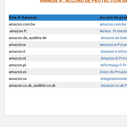
ANNEXE 4 : ACCORD DE PROTECTION 
Site d’ Amazon
Accord de pro
amazon.com.be
amazon.com.be 
amazon.fr
Notice : Protect
amazon.de, audible.de
Amazon.de Date
amazon.ie
amazon.ie Priva
amazon.it
Amazon.it Infor
amazon.nl
Amazon.nl Priva
amazon.pl
Informacja O P
amazon.es
Aviso de Privac
amazon.se
Integritetsmed
amazon.co.uk, audible.co.uk
Amazon.co.uk Pr