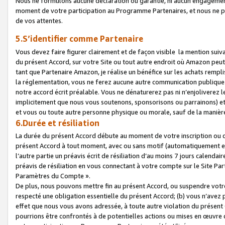
Nous ne formulons aucune déclaration ou garantie, ni aucun engagemen
moment de votre participation au Programme Partenaires, et nous ne p
de vos attentes.
5.S’identifier comme Partenaire
Vous devez faire figurer clairement et de façon visible la mention sui
du présent Accord, sur votre Site ou tout autre endroit où Amazon peut vo
tant que Partenaire Amazon, je réalise un bénéfice sur les achats remplis
la réglementation, vous ne ferez aucune autre communication publique
notre accord écrit préalable. Vous ne dénaturerez pas ni n’enjoliverez 
implicitement que nous vous soutenons, sponsorisons ou parrainons) et v
et vous ou toute autre personne physique ou morale, sauf de la manièr
6.Durée et résiliation
La durée du présent Accord débute au moment de votre inscription ou de
présent Accord à tout moment, avec ou sans motif (automatiquement et sa
l’autre partie un préavis écrit de résiliation d’au moins 7 jours calenda
préavis de résiliation en vous connectant à votre compte sur le Site Par
Paramètres du Compte ».
De plus, nous pouvons mettre fin au présent Accord, ou suspendre votre 
respecté une obligation essentielle du présent Accord; (b) vous n’avez p
effet que nous vous avons adressée, à toute autre violation du présen
pourrions être confrontés à de potentielles actions ou mises en œuvre 