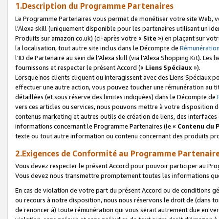
1.Description du Programme Partenaires
Le Programme Partenaires vous permet de monétiser votre site Web, vos 
l'Alexa skill (uniquement disponible pour les partenaires utilisant un 
Produits sur amazon.co.uk) (ci-après votre «
Site
») en plaçant sur votr
la localisation, tout autre site inclus dans le Décompte de
Rémunération
l'ID de Partenaire au sein de l'Alexa skill (via l'Alexa Shopping Kit). Le
fournissons et respecter le présent Accord («
Liens Spéciaux
»).
Lorsque nos clients cliquent ou interagissent avec des Liens Spéciaux p
effectuer une autre action, vous pouvez toucher une rémunération au ti
détaillées (et sous réserve des limites indiquées) dans le Décompte de
vers ces articles ou services, nous pouvons mettre à votre disposition d
contenus marketing et autres outils de création de liens, des interfaces
informations concernant le Programme Partenaires (le «
Contenu du 
texte ou tout autre information ou contenu concernant des produits prop
2.Exigences de Conformité au Programme Partenair
Vous devez respecter le présent Accord pour pouvoir participer au Pr
Vous devez nous transmettre promptement toutes les informations que
En cas de violation de votre part du présent Accord ou de conditions g
ou recours à notre disposition, nous nous réservons le droit de (dans 
de renoncer à) toute rémunération qui vous serait autrement due en ver