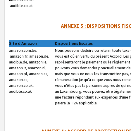
audible.co.uk
ANNEXE 3 : DISPOSITIONS FI
Site d’Amazon
Dispositions fiscales
amazon.com.be,
Nous pouvons déduire ou retenir toute taxe 
amazon.fr, amazon.de,
vous est dû en vertu du présent Accord. Les 
audible.de, amazon.ie,
représenteront le paiement ou le règlement 
amazon.it, amazon.nl,
pouvons vous demander ponctuellement des r
amazon.pl, amazon.es,
mais que vous ne nous les transmettez pas, n
amazon.se,
rémunération jusqu’à ce que vous nous reme
amazon.co.uk,
vous n’êtes pas la personne auprès de qui no
audible.co.uk
au Luxembourg, vous pouvez être légalement 
une facture répondant aux exigences d’une 
paiera la TVA applicable.