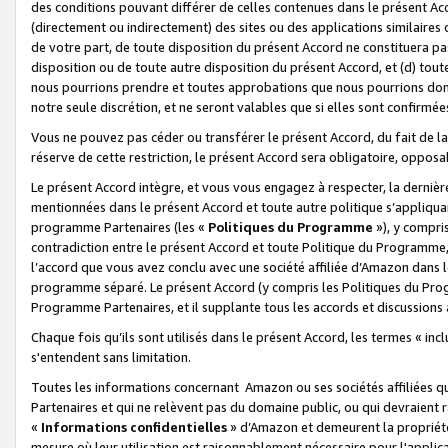
des conditions pouvant différer de celles contenues dans le présent Ac
(directement ou indirectement) des sites ou des applications similaires o
de votre part, de toute disposition du présent Accord ne constituera pa
disposition ou de toute autre disposition du présent Accord, et (d) tou
nous pourrions prendre et toutes approbations que nous pourrions donn
notre seule discrétion, et ne seront valables que si elles sont confirmée
Vous ne pouvez pas céder ou transférer le présent Accord, du fait de la 
réserve de cette restriction, le présent Accord sera obligatoire, opposab
Le présent Accord intègre, et vous vous engagez à respecter, la dernière 
mentionnées dans le présent Accord et toute autre politique s’appliqua
programme Partenaires (les «
Politiques du Programme
»), y compri
contradiction entre le présent Accord et toute Politique du Programme, 
l’accord que vous avez conclu avec une société affiliée d’Amazon dans 
programme séparé. Le présent Accord (y compris les Politiques du Progr
Programme Partenaires, et il supplante tous les accords et discussions 
Chaque fois qu’ils sont utilisés dans le présent Accord, les termes « in
s'entendent sans limitation.
Toutes les informations concernant Amazon ou ses sociétés affiliées 
Partenaires et qui ne relèvent pas du domaine public, ou qui devraient
«
Informations confidentielles
» d’Amazon et demeurent la propriété 
mesure où leur utilisation est raisonnablement nécessaire pour l'appli