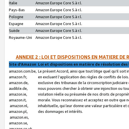
Italie
Amazon Europe Core S.à r.l.
Pays-Bas
Amazon Europe Core S.à r.l.
Pologne
Amazon Europe Core S.à r.l.
Espagne
Amazon Europe Core S.à r.l.
Suède
Amazon Europe Core S.à r.l.
Royaume-Uni
Amazon Europe Core S.à r.l.
ANNEXE 2 : LOI ET DISPOSITIONS EN MATIERE DE
Site d’Amazon
Loi et dispositions en matière de résolution des 
amazon.com.be,
Le présent Accord, ainsi que tout litige quel qu’il soi
amazon.fr,
en excluant l’application des règles de conflits de l
amazon.de,
exclusive des tribunaux de la circonscription judiciai
audible.de,
nous pouvons chercher à obtenir une injonction ou tou
amazon.ie,
violation réelle ou présumée de nos droits de proprié
amazon.it,
morale. Vous reconnaissez et acceptez en outre que n
amazon.nl,
inhabituelle, qui leur donne une valeur particulière 
amazon.pl,
des dommages et intérêts.
amazon.es,
amazon.se,
amazon.co.uk,