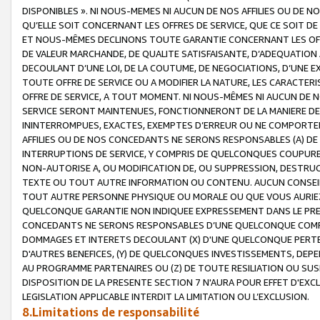
DISPONIBLES ». NI NOUS-MEMES NI AUCUN DE NOS AFFILIES OU D
QU’ELLE SOIT CONCERNANT LES OFFRES DE SERVICE, QUE CE SOIT DE
ET NOUS-MÊMES DECLINONS TOUTE GARANTIE CONCERNANT LES OFFRE
DE VALEUR MARCHANDE, DE QUALITE SATISFAISANTE, D’ADEQUATION
DECOULANT D’UNE LOI, DE LA COUTUME, DE NEGOCIATIONS, D’UNE
TOUTE OFFRE DE SERVICE OU A MODIFIER LA NATURE, LES CARACTERI
OFFRE DE SERVICE, A TOUT MOMENT. NI NOUS-MÊMES NI AUCUN DE 
SERVICE SERONT MAINTENUES, FONCTIONNERONT DE LA MANIERE DECR
ININTERROMPUES, EXACTES, EXEMPTES D’ERREUR OU NE COMPORT
AFFILIES OU DE NOS CONCEDANTS NE SERONS RESPONSABLES (A) DE
INTERRUPTIONS DE SERVICE, Y COMPRIS DE QUELCONQUES COUPURE
NON-AUTORISE A, OU MODIFICATION DE, OU SUPPRESSION, DESTRUC
TEXTE OU TOUT AUTRE INFORMATION OU CONTENU. AUCUN CONSEIL 
TOUT AUTRE PERSONNE PHYSIQUE OU MORALE OU QUE VOUS AURIEZ 
QUELCONQUE GARANTIE NON INDIQUEE EXPRESSEMENT DANS LE PRES
CONCEDANTS NE SERONS RESPONSABLES D’UNE QUELCONQUE COM
DOMMAGES ET INTERETS DECOULANT (X) D'UNE QUELCONQUE PERTE D
D'AUTRES BENEFICES, (Y) DE QUELCONQUES INVESTISSEMENTS, DEP
AU PROGRAMME PARTENAIRES OU (Z) DE TOUTE RESILIATION OU SU
DISPOSITION DE LA PRESENTE SECTION 7 N'AURA POUR EFFET D'EXC
LEGISLATION APPLICABLE INTERDIT LA LIMITATION OU L’EXCLUSION.
8.Limitations de responsabilité