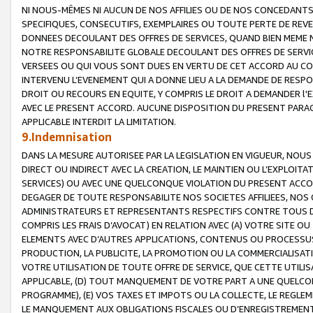
NI NOUS-MÊMES NI AUCUN DE NOS AFFILIES OU DE NOS CONCEDANT
SPECIFIQUES, CONSECUTIFS, EXEMPLAIRES OU TOUTE PERTE DE REVE
DONNEES DECOULANT DES OFFRES DE SERVICES, QUAND BIEN MEME N
NOTRE RESPONSABILITE GLOBALE DECOULANT DES OFFRES DE SERVI
VERSEES OU QUI VOUS SONT DUES EN VERTU DE CET ACCORD AU CO
INTERVENU L’EVENEMENT QUI A DONNE LIEU A LA DEMANDE DE RESP
DROIT OU RECOURS EN EQUITE, Y COMPRIS LE DROIT A DEMANDER l'
AVEC LE PRESENT ACCORD. AUCUNE DISPOSITION DU PRESENT PARAG
APPLICABLE INTERDIT LA LIMITATION.
9.Indemnisation
DANS LA MESURE AUTORISEE PAR LA LEGISLATION EN VIGUEUR, NO
DIRECT OU INDIRECT AVEC LA CREATION, LE MAINTIEN OU L’EXPLOIT
SERVICES) OU AVEC UNE QUELCONQUE VIOLATION DU PRESENT ACCO
DEGAGER DE TOUTE RESPONSABILITE NOS SOCIETES AFFILIEES, NOS 
ADMINISTRATEURS ET REPRESENTANTS RESPECTIFS CONTRE TOUS D
COMPRIS LES FRAIS D’AVOCAT) EN RELATION AVEC (A) VOTRE SITE O
ELEMENTS AVEC D’AUTRES APPLICATIONS, CONTENUS OU PROCESSUS, (
PRODUCTION, LA PUBLICITE, LA PROMOTION OU LA COMMERCIALISAT
VOTRE UTILISATION DE TOUTE OFFRE DE SERVICE, QUE CETTE UTILI
APPLICABLE, (D) TOUT MANQUEMENT DE VOTRE PART A UNE QUELCO
PROGRAMME), (E) VOS TAXES ET IMPOTS OU LA COLLECTE, LE REGLE
LE MANQUEMENT AUX OBLIGATIONS FISCALES OU D’ENREGISTREMENT 