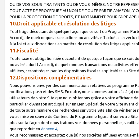
OU DE VOS SOUS-TRAITANTS OU DE VOUS-MÊMES. NOTRE REPRES
TOUT ACTE DE PROCEDURE AU NOM DE TOUTE PARTIE AMAZON , Y CO
POUR LA PROTECTION DE DROITS, ET NOTAMMENT POUR FAIRE APPL
10.Droit applicable et résolution des litiges
Tout litige découlant de quelque façon que ce soit du Programme Parte
Accord), de quelconques transactions ou activités effectuées en vertu d
à la loi et aux dispositions en matière de résolution des litiges applic
11.Fiscalité
Toute taxe et obligation liée découlant de quelque façon que ce soit 
ou avérée dudit Accord), de quelconques transactions ou activités effe
affiliées, seront régies par les dispositions fiscales applicables au Si
12.Dispositions complémentaires
Nous pouvons envoyer des communications relatives au programme Parten
notifications push et des SMS. En outre, nous sommes autorisés à (a) cont
utilisateurs de votre Site que nous obtenons grâce à votre affichage de
particulier d'Amazon ait cliqué sur un Lien Spécial de votre Site avant d
de toute autre manière des recherches sur votre Site afin de vérifier le re
votre mise en œuvre du Contenu du Programme figurant sur votre Site à
plus sur la façon dont nous traitons vos données personnelles, veuille
que reproduit en
Annexe 4
,
Vous reconnaissez et acceptez que (a) nos sociétés affiliées et nous-m