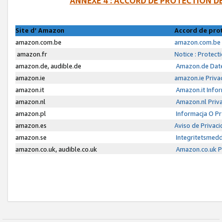
ANNEXE 4 : ACCORD DE PROTECTION 
Site d’ Amazon
Accord de pro
amazon.com.be
amazon.com.be 
amazon.fr
Notice : Protect
amazon.de, audible.de
Amazon.de Date
amazon.ie
amazon.ie Priva
amazon.it
Amazon.it Infor
amazon.nl
Amazon.nl Priva
amazon.pl
Informacja O P
amazon.es
Aviso de Privac
amazon.se
Integritetsmed
amazon.co.uk, audible.co.uk
Amazon.co.uk Pr