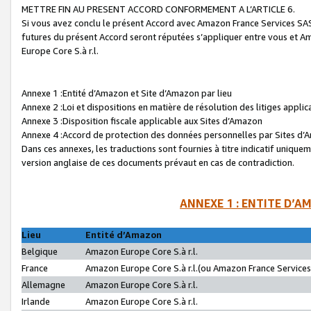
METTRE FIN AU PRESENT ACCORD CONFORMEMENT A L’ARTICLE 6.
Si vous avez conclu le présent Accord avec Amazon France Services SAS 
futures du présent Accord seront réputées s’appliquer entre vous et 
Europe Core S.à r.l.
Annexe 1 :Entité d’Amazon et Site d’Amazon par lieu
Annexe 2 :Loi et dispositions en matière de résolution des litiges appli
Annexe 3 :Disposition fiscale applicable aux Sites d’Amazon
Annexe 4 :Accord de protection des données personnelles par Sites d
Dans ces annexes, les traductions sont fournies à titre indicatif uniquem
version anglaise de ces documents prévaut en cas de contradiction.
ANNEXE 1 : ENTITE D’A
Lieu
Entité d’Amazon
Belgique
Amazon Europe Core S.à r.l.
France
Amazon Europe Core S.à r.l.(ou Amazon France Services 
Allemagne
Amazon Europe Core S.à r.l.
Irlande
Amazon Europe Core S.à r.l.