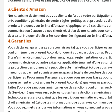
violation, sans préavis et sans préjudice de tout autre droit d’Amazo
3.Clients d’Amazon
Nos clients ne deviennent pas vos clients du fait de votre participati
prix, conditions générales de vente, règles, politiques et procédures d’u
produits indiquées sur le Site d’Amazon s’appliqueront à ces clients et
communication à aucun de nos clients et, si l’un de nos clients vous co
devrez lui indiquer d’utiliser les coordonnées figurant sur le Site d’Ama
4.Garanties
Vous déclarez, garantissez et reconnaissez (a) que vous participerez a
conformément au présent Accord, (b) que ni votre participation au Prog
Site n’enfreindront nul loi, ordonnance, règle, réglementation, ordre, li
jugement, décision ou autre exigence applicable émanant d’une autori
la protection des données, la publicité et le marketing), (c) que vous 
mineur ou autrement soumis à une incapacité légale de conclure des con
participer au Programme Partenaires, et que vous ne vous basez pour pr
expressément énoncées dans le présent Accord, (e) que vous ne particip
faites l’objet de sanctions américaines ou de sanctions conformes aux 
de Service; (f) que vous respecterez toutes les restrictions américaines
technologies et services, ainsi que les restrictions en matière d’exporta
droit américain; et (g) que les informations que vous avez communiqué
Vous pouvez mettre à jour vos informations en vous connectant à votre