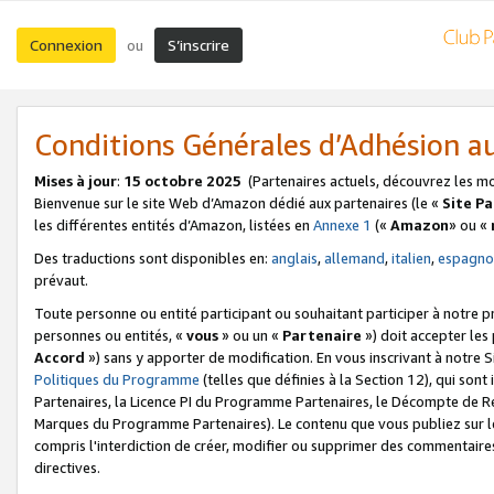
Connexion
S’inscrire
ou
Conditions Générales d’Adhésion 
Mises à jour
:
15 octobre 2025
(Partenaires actuels, découvrez les m
Bienvenue sur le site Web d’Amazon dédié aux partenaires (le «
Site P
les différentes entités d’Amazon, listées en
Annexe 1
(«
Amazon
» ou «
Des traductions sont disponibles en:
anglais
,
allemand
,
italien
,
espagno
prévaut.
Toute personne ou entité participant ou souhaitant participer à notre 
personnes ou entités, «
vous
» ou un «
Partenaire
») doit accepter le
Accord
») sans y apporter de modification. En vous inscrivant à notre Si
Politiques du Programme
(telles que définies à la Section 12), qui so
Partenaires, la Licence PI du Programme Partenaires, le Décompte de 
Marques du Programme Partenaires). Le contenu que vous publiez sur l
compris l'interdiction de créer, modifier ou supprimer des commentaires
directives.