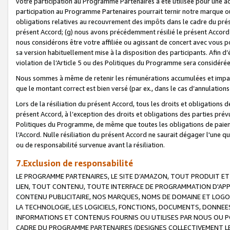
votre participation au Programme Partenaires a été utilisée pour une ac
participation au Programme Partenaires pourrait ternir notre marque ou
obligations relatives au recouvrement des impôts dans le cadre du prése
présent Accord; (g) nous avons précédemment résilié le présent Accord
nous considérons être votre affiliée ou agissant de concert avec vous 
sa version habituellement mise à la disposition des participants. Afin d’é
violation de l’Article 5 ou des Politiques du Programme sera considéré
Nous sommes à même de retenir les rémunérations accumulées et impayée
que le montant correct est bien versé (par ex., dans le cas d’annulations
Lors de la résiliation du présent Accord, tous les droits et obligations 
présent Accord, à l’exception des droits et obligations des parties prévus
Politiques du Programme, de même que toutes les obligations de paiement
l’Accord. Nulle résiliation du présent Accord ne saurait dégager l'une 
ou de responsabilité survenue avant la résiliation.
7.Exclusion de responsabilité
LE PROGRAMME PARTENAIRES, LE SITE D’AMAZON, TOUT PRODUIT ET 
LIEN, TOUT CONTENU, TOUTE INTERFACE DE PROGRAMMATION D'APP
CONTENU PUBLICITAIRE, NOS MARQUES, NOMS DE DOMAINE ET LOGOS
LA TECHNOLOGIE, LES LOGICIELS, FONCTIONS, DOCUMENTS, DONNEES
INFORMATIONS ET CONTENUS FOURNIS OU UTILISES PAR NOUS OU P
CADRE DU PROGRAMME PARTENAIRES (DESIGNES COLLECTIVEMENT LE