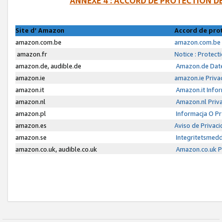
ANNEXE 4 : ACCORD DE PROTECTION 
Site d’ Amazon
Accord de pro
amazon.com.be
amazon.com.be 
amazon.fr
Notice : Protect
amazon.de, audible.de
Amazon.de Date
amazon.ie
amazon.ie Priva
amazon.it
Amazon.it Infor
amazon.nl
Amazon.nl Priva
amazon.pl
Informacja O P
amazon.es
Aviso de Privac
amazon.se
Integritetsmed
amazon.co.uk, audible.co.uk
Amazon.co.uk Pr