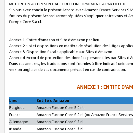
METTRE FIN AU PRESENT ACCORD CONFORMEMENT A L’ARTICLE 6.
Si vous avez conclu le présent Accord avec Amazon France Services SAS 
futures du présent Accord seront réputées s’appliquer entre vous et 
Europe Core S.à r.l.
Annexe 1 :Entité d’Amazon et Site d’Amazon par lieu
Annexe 2 :Loi et dispositions en matière de résolution des litiges appli
Annexe 3 :Disposition fiscale applicable aux Sites d’Amazon
Annexe 4 :Accord de protection des données personnelles par Sites d
Dans ces annexes, les traductions sont fournies à titre indicatif uniquem
version anglaise de ces documents prévaut en cas de contradiction.
ANNEXE 1 : ENTITE D’A
Lieu
Entité d’Amazon
Belgique
Amazon Europe Core S.à r.l.
France
Amazon Europe Core S.à r.l.(ou Amazon France Services 
Allemagne
Amazon Europe Core S.à r.l.
Irlande
Amazon Europe Core S.à r.l.