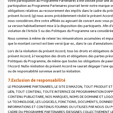
votre participation au Programme Partenaires a été utilisée pour une ac
participation au Programme Partenaires pourrait ternir notre marque ou
obligations relatives au recouvrement des impôts dans le cadre du prése
présent Accord; (g) nous avons précédemment résilié le présent Accord
nous considérons être votre affiliée ou agissant de concert avec vous 
sa version habituellement mise à la disposition des participants. Afin d’é
violation de l’Article 5 ou des Politiques du Programme sera considéré
Nous sommes à même de retenir les rémunérations accumulées et impayée
que le montant correct est bien versé (par ex., dans le cas d’annulations
Lors de la résiliation du présent Accord, tous les droits et obligations 
présent Accord, à l’exception des droits et obligations des parties prévus
Politiques du Programme, de même que toutes les obligations de paiement
l’Accord. Nulle résiliation du présent Accord ne saurait dégager l'une 
ou de responsabilité survenue avant la résiliation.
7.Exclusion de responsabilité
LE PROGRAMME PARTENAIRES, LE SITE D’AMAZON, TOUT PRODUIT ET 
LIEN, TOUT CONTENU, TOUTE INTERFACE DE PROGRAMMATION D'APP
CONTENU PUBLICITAIRE, NOS MARQUES, NOMS DE DOMAINE ET LOGOS
LA TECHNOLOGIE, LES LOGICIELS, FONCTIONS, DOCUMENTS, DONNEES
INFORMATIONS ET CONTENUS FOURNIS OU UTILISES PAR NOUS OU P
CADRE DU PROGRAMME PARTENAIRES (DESIGNES COLLECTIVEMENT LE