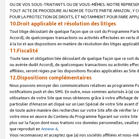
OU DE VOS SOUS-TRAITANTS OU DE VOUS-MÊMES. NOTRE REPRES
TOUT ACTE DE PROCEDURE AU NOM DE TOUTE PARTIE AMAZON , Y CO
POUR LA PROTECTION DE DROITS, ET NOTAMMENT POUR FAIRE APPL
10.Droit applicable et résolution des litiges
Tout litige découlant de quelque façon que ce soit du Programme Parte
Accord), de quelconques transactions ou activités effectuées en vertu d
à la loi et aux dispositions en matière de résolution des litiges applic
11.Fiscalité
Toute taxe et obligation liée découlant de quelque façon que ce soit 
ou avérée dudit Accord), de quelconques transactions ou activités effe
affiliées, seront régies par les dispositions fiscales applicables au Si
12.Dispositions complémentaires
Nous pouvons envoyer des communications relatives au programme Parten
notifications push et des SMS. En outre, nous sommes autorisés à (a) cont
utilisateurs de votre Site que nous obtenons grâce à votre affichage de
particulier d'Amazon ait cliqué sur un Lien Spécial de votre Site avant d
de toute autre manière des recherches sur votre Site afin de vérifier le re
votre mise en œuvre du Contenu du Programme figurant sur votre Site à
plus sur la façon dont nous traitons vos données personnelles, veuille
que reproduit en
Annexe 4
,
Vous reconnaissez et acceptez que (a) nos sociétés affiliées et nous-m