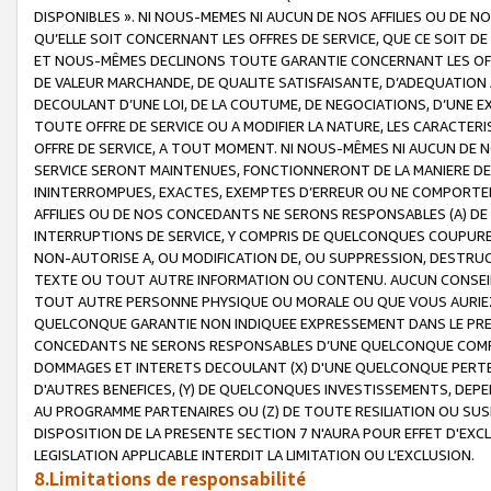
DISPONIBLES ». NI NOUS-MEMES NI AUCUN DE NOS AFFILIES OU D
QU’ELLE SOIT CONCERNANT LES OFFRES DE SERVICE, QUE CE SOIT DE
ET NOUS-MÊMES DECLINONS TOUTE GARANTIE CONCERNANT LES OFFRE
DE VALEUR MARCHANDE, DE QUALITE SATISFAISANTE, D’ADEQUATION
DECOULANT D’UNE LOI, DE LA COUTUME, DE NEGOCIATIONS, D’UNE
TOUTE OFFRE DE SERVICE OU A MODIFIER LA NATURE, LES CARACTERI
OFFRE DE SERVICE, A TOUT MOMENT. NI NOUS-MÊMES NI AUCUN DE 
SERVICE SERONT MAINTENUES, FONCTIONNERONT DE LA MANIERE DECR
ININTERROMPUES, EXACTES, EXEMPTES D’ERREUR OU NE COMPORT
AFFILIES OU DE NOS CONCEDANTS NE SERONS RESPONSABLES (A) DE
INTERRUPTIONS DE SERVICE, Y COMPRIS DE QUELCONQUES COUPURE
NON-AUTORISE A, OU MODIFICATION DE, OU SUPPRESSION, DESTRUC
TEXTE OU TOUT AUTRE INFORMATION OU CONTENU. AUCUN CONSEIL 
TOUT AUTRE PERSONNE PHYSIQUE OU MORALE OU QUE VOUS AURIEZ 
QUELCONQUE GARANTIE NON INDIQUEE EXPRESSEMENT DANS LE PRES
CONCEDANTS NE SERONS RESPONSABLES D’UNE QUELCONQUE COM
DOMMAGES ET INTERETS DECOULANT (X) D'UNE QUELCONQUE PERTE D
D'AUTRES BENEFICES, (Y) DE QUELCONQUES INVESTISSEMENTS, DEP
AU PROGRAMME PARTENAIRES OU (Z) DE TOUTE RESILIATION OU SU
DISPOSITION DE LA PRESENTE SECTION 7 N'AURA POUR EFFET D'EXC
LEGISLATION APPLICABLE INTERDIT LA LIMITATION OU L’EXCLUSION.
8.Limitations de responsabilité