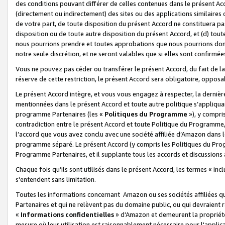
des conditions pouvant différer de celles contenues dans le présent Ac
(directement ou indirectement) des sites ou des applications similaires o
de votre part, de toute disposition du présent Accord ne constituera pa
disposition ou de toute autre disposition du présent Accord, et (d) tou
nous pourrions prendre et toutes approbations que nous pourrions donn
notre seule discrétion, et ne seront valables que si elles sont confirmée
Vous ne pouvez pas céder ou transférer le présent Accord, du fait de la 
réserve de cette restriction, le présent Accord sera obligatoire, opposab
Le présent Accord intègre, et vous vous engagez à respecter, la dernière 
mentionnées dans le présent Accord et toute autre politique s’appliqua
programme Partenaires (les «
Politiques du Programme
»), y compri
contradiction entre le présent Accord et toute Politique du Programme, 
l’accord que vous avez conclu avec une société affiliée d’Amazon dans 
programme séparé. Le présent Accord (y compris les Politiques du Progr
Programme Partenaires, et il supplante tous les accords et discussions 
Chaque fois qu’ils sont utilisés dans le présent Accord, les termes « in
s'entendent sans limitation.
Toutes les informations concernant Amazon ou ses sociétés affiliées 
Partenaires et qui ne relèvent pas du domaine public, ou qui devraient
«
Informations confidentielles
» d’Amazon et demeurent la propriété 
mesure où leur utilisation est raisonnablement nécessaire pour l'appli