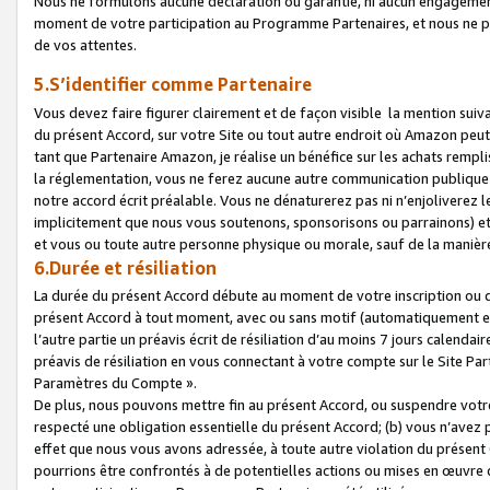
Nous ne formulons aucune déclaration ou garantie, ni aucun engagemen
moment de votre participation au Programme Partenaires, et nous ne p
de vos attentes.
5.S’identifier comme Partenaire
Vous devez faire figurer clairement et de façon visible la mention sui
du présent Accord, sur votre Site ou tout autre endroit où Amazon peut vo
tant que Partenaire Amazon, je réalise un bénéfice sur les achats remplis
la réglementation, vous ne ferez aucune autre communication publique
notre accord écrit préalable. Vous ne dénaturerez pas ni n’enjoliverez 
implicitement que nous vous soutenons, sponsorisons ou parrainons) et v
et vous ou toute autre personne physique ou morale, sauf de la manièr
6.Durée et résiliation
La durée du présent Accord débute au moment de votre inscription ou de
présent Accord à tout moment, avec ou sans motif (automatiquement et sa
l’autre partie un préavis écrit de résiliation d’au moins 7 jours calenda
préavis de résiliation en vous connectant à votre compte sur le Site Par
Paramètres du Compte ».
De plus, nous pouvons mettre fin au présent Accord, ou suspendre votre 
respecté une obligation essentielle du présent Accord; (b) vous n’avez p
effet que nous vous avons adressée, à toute autre violation du présen
pourrions être confrontés à de potentielles actions ou mises en œuvre 