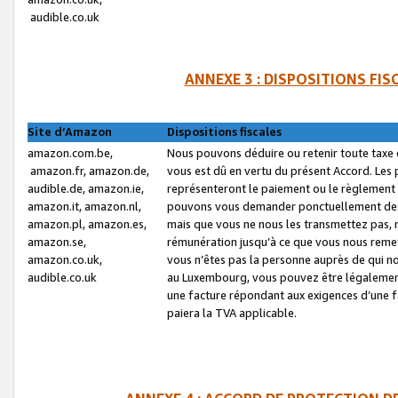
audible.co.uk
ANNEXE 3 : DISPOSITIONS FI
Site d’Amazon
Dispositions fiscales
amazon.com.be,
Nous pouvons déduire ou retenir toute taxe 
amazon.fr, amazon.de,
vous est dû en vertu du présent Accord. Les 
audible.de, amazon.ie,
représenteront le paiement ou le règlement 
amazon.it, amazon.nl,
pouvons vous demander ponctuellement des r
amazon.pl, amazon.es,
mais que vous ne nous les transmettez pas, n
amazon.se,
rémunération jusqu’à ce que vous nous reme
amazon.co.uk,
vous n’êtes pas la personne auprès de qui no
audible.co.uk
au Luxembourg, vous pouvez être légalement 
une facture répondant aux exigences d’une 
paiera la TVA applicable.