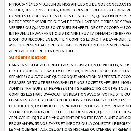
NI NOUS-MÊMES NI AUCUN DE NOS AFFILIES OU DE NOS CONCEDANT
SPECIFIQUES, CONSECUTIFS, EXEMPLAIRES OU TOUTE PERTE DE REVE
DONNEES DECOULANT DES OFFRES DE SERVICES, QUAND BIEN MEME N
NOTRE RESPONSABILITE GLOBALE DECOULANT DES OFFRES DE SERVI
VERSEES OU QUI VOUS SONT DUES EN VERTU DE CET ACCORD AU CO
INTERVENU L’EVENEMENT QUI A DONNE LIEU A LA DEMANDE DE RESP
DROIT OU RECOURS EN EQUITE, Y COMPRIS LE DROIT A DEMANDER l'
AVEC LE PRESENT ACCORD. AUCUNE DISPOSITION DU PRESENT PARAG
APPLICABLE INTERDIT LA LIMITATION.
9.Indemnisation
DANS LA MESURE AUTORISEE PAR LA LEGISLATION EN VIGUEUR, NO
DIRECT OU INDIRECT AVEC LA CREATION, LE MAINTIEN OU L’EXPLOIT
SERVICES) OU AVEC UNE QUELCONQUE VIOLATION DU PRESENT ACCO
DEGAGER DE TOUTE RESPONSABILITE NOS SOCIETES AFFILIEES, NOS 
ADMINISTRATEURS ET REPRESENTANTS RESPECTIFS CONTRE TOUS D
COMPRIS LES FRAIS D’AVOCAT) EN RELATION AVEC (A) VOTRE SITE O
ELEMENTS AVEC D’AUTRES APPLICATIONS, CONTENUS OU PROCESSUS, (
PRODUCTION, LA PUBLICITE, LA PROMOTION OU LA COMMERCIALISAT
VOTRE UTILISATION DE TOUTE OFFRE DE SERVICE, QUE CETTE UTILI
APPLICABLE, (D) TOUT MANQUEMENT DE VOTRE PART A UNE QUELCO
PROGRAMME), (E) VOS TAXES ET IMPOTS OU LA COLLECTE, LE REGLE
LE MANQUEMENT AUX OBLIGATIONS FISCALES OU D’ENREGISTREMENT 