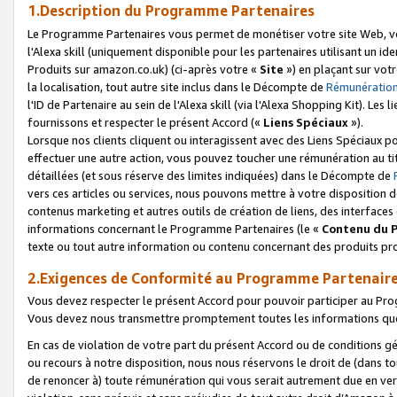
1.Description du Programme Partenaires
Le Programme Partenaires vous permet de monétiser votre site Web, vos 
l'Alexa skill (uniquement disponible pour les partenaires utilisant un 
Produits sur amazon.co.uk) (ci-après votre «
Site
») en plaçant sur votr
la localisation, tout autre site inclus dans le Décompte de
Rémunération
l'ID de Partenaire au sein de l'Alexa skill (via l'Alexa Shopping Kit). Le
fournissons et respecter le présent Accord («
Liens Spéciaux
»).
Lorsque nos clients cliquent ou interagissent avec des Liens Spéciaux p
effectuer une autre action, vous pouvez toucher une rémunération au ti
détaillées (et sous réserve des limites indiquées) dans le Décompte de
vers ces articles ou services, nous pouvons mettre à votre disposition d
contenus marketing et autres outils de création de liens, des interfaces
informations concernant le Programme Partenaires (le «
Contenu du 
texte ou tout autre information ou contenu concernant des produits prop
2.Exigences de Conformité au Programme Partenair
Vous devez respecter le présent Accord pour pouvoir participer au Pr
Vous devez nous transmettre promptement toutes les informations que
En cas de violation de votre part du présent Accord ou de conditions g
ou recours à notre disposition, nous nous réservons le droit de (dans 
de renoncer à) toute rémunération qui vous serait autrement due en ver