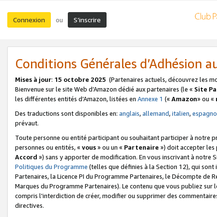
Connexion
S’inscrire
ou
Conditions Générales d’Adhésion 
Mises à jour
:
15 octobre 2025
(Partenaires actuels, découvrez les m
Bienvenue sur le site Web d’Amazon dédié aux partenaires (le «
Site P
les différentes entités d’Amazon, listées en
Annexe 1
(«
Amazon
» ou «
Des traductions sont disponibles en:
anglais
,
allemand
,
italien
,
espagno
prévaut.
Toute personne ou entité participant ou souhaitant participer à notre 
personnes ou entités, «
vous
» ou un «
Partenaire
») doit accepter le
Accord
») sans y apporter de modification. En vous inscrivant à notre Si
Politiques du Programme
(telles que définies à la Section 12), qui so
Partenaires, la Licence PI du Programme Partenaires, le Décompte de 
Marques du Programme Partenaires). Le contenu que vous publiez sur l
compris l'interdiction de créer, modifier ou supprimer des commentaires
directives.