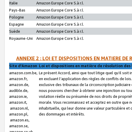
Italie
Amazon Europe Core S.à r.l.
Pays-Bas
Amazon Europe Core S.à r.l.
Pologne
Amazon Europe Core S.à r.l.
Espagne
Amazon Europe Core S.à r.l.
Suède
Amazon Europe Core S.à r.l.
Royaume-Uni
Amazon Europe Core S.à r.l.
ANNEXE 2 : LOI ET DISPOSITIONS EN MATIERE DE
Site d’Amazon
Loi et dispositions en matière de résolution des 
amazon.com.be,
Le présent Accord, ainsi que tout litige quel qu’il soi
amazon.fr,
en excluant l’application des règles de conflits de l
amazon.de,
exclusive des tribunaux de la circonscription judiciai
audible.de,
nous pouvons chercher à obtenir une injonction ou tou
amazon.ie,
violation réelle ou présumée de nos droits de proprié
amazon.it,
morale. Vous reconnaissez et acceptez en outre que n
amazon.nl,
inhabituelle, qui leur donne une valeur particulière 
amazon.pl,
des dommages et intérêts.
amazon.es,
amazon.se,
amazon.co.uk,