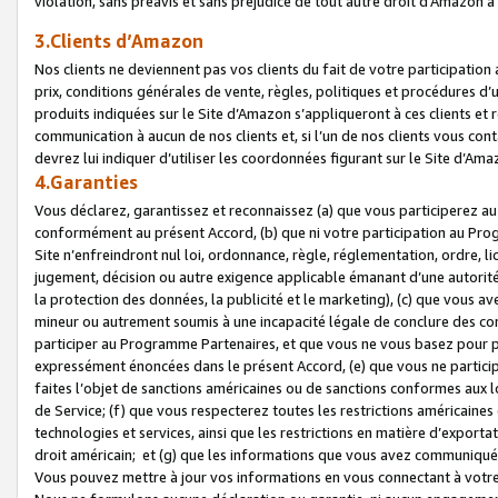
violation, sans préavis et sans préjudice de tout autre droit d’Amazo
3.Clients d’Amazon
Nos clients ne deviennent pas vos clients du fait de votre participati
prix, conditions générales de vente, règles, politiques et procédures d’u
produits indiquées sur le Site d’Amazon s’appliqueront à ces clients et
communication à aucun de nos clients et, si l’un de nos clients vous co
devrez lui indiquer d’utiliser les coordonnées figurant sur le Site d’Ama
4.Garanties
Vous déclarez, garantissez et reconnaissez (a) que vous participerez a
conformément au présent Accord, (b) que ni votre participation au Prog
Site n’enfreindront nul loi, ordonnance, règle, réglementation, ordre, li
jugement, décision ou autre exigence applicable émanant d’une autori
la protection des données, la publicité et le marketing), (c) que vous 
mineur ou autrement soumis à une incapacité légale de conclure des con
participer au Programme Partenaires, et que vous ne vous basez pour pr
expressément énoncées dans le présent Accord, (e) que vous ne particip
faites l’objet de sanctions américaines ou de sanctions conformes aux 
de Service; (f) que vous respecterez toutes les restrictions américaines
technologies et services, ainsi que les restrictions en matière d’exporta
droit américain; et (g) que les informations que vous avez communiqué
Vous pouvez mettre à jour vos informations en vous connectant à votre