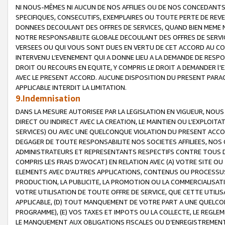
NI NOUS-MÊMES NI AUCUN DE NOS AFFILIES OU DE NOS CONCEDANT
SPECIFIQUES, CONSECUTIFS, EXEMPLAIRES OU TOUTE PERTE DE REVE
DONNEES DECOULANT DES OFFRES DE SERVICES, QUAND BIEN MEME N
NOTRE RESPONSABILITE GLOBALE DECOULANT DES OFFRES DE SERVI
VERSEES OU QUI VOUS SONT DUES EN VERTU DE CET ACCORD AU CO
INTERVENU L’EVENEMENT QUI A DONNE LIEU A LA DEMANDE DE RESP
DROIT OU RECOURS EN EQUITE, Y COMPRIS LE DROIT A DEMANDER l'
AVEC LE PRESENT ACCORD. AUCUNE DISPOSITION DU PRESENT PARAG
APPLICABLE INTERDIT LA LIMITATION.
9.Indemnisation
DANS LA MESURE AUTORISEE PAR LA LEGISLATION EN VIGUEUR, NO
DIRECT OU INDIRECT AVEC LA CREATION, LE MAINTIEN OU L’EXPLOIT
SERVICES) OU AVEC UNE QUELCONQUE VIOLATION DU PRESENT ACCO
DEGAGER DE TOUTE RESPONSABILITE NOS SOCIETES AFFILIEES, NOS 
ADMINISTRATEURS ET REPRESENTANTS RESPECTIFS CONTRE TOUS D
COMPRIS LES FRAIS D’AVOCAT) EN RELATION AVEC (A) VOTRE SITE O
ELEMENTS AVEC D’AUTRES APPLICATIONS, CONTENUS OU PROCESSUS, (
PRODUCTION, LA PUBLICITE, LA PROMOTION OU LA COMMERCIALISAT
VOTRE UTILISATION DE TOUTE OFFRE DE SERVICE, QUE CETTE UTILI
APPLICABLE, (D) TOUT MANQUEMENT DE VOTRE PART A UNE QUELCO
PROGRAMME), (E) VOS TAXES ET IMPOTS OU LA COLLECTE, LE REGLE
LE MANQUEMENT AUX OBLIGATIONS FISCALES OU D’ENREGISTREMENT 