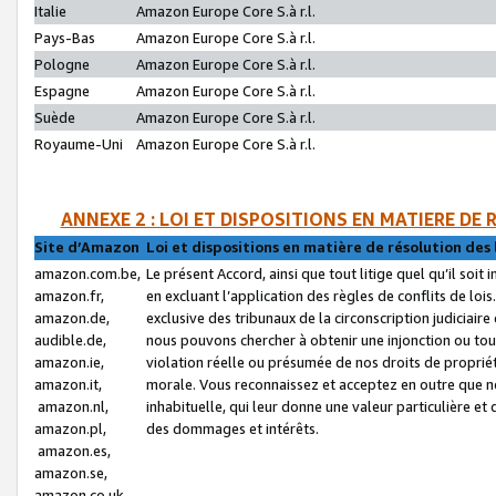
Italie
Amazon Europe Core S.à r.l.
Pays-Bas
Amazon Europe Core S.à r.l.
Pologne
Amazon Europe Core S.à r.l.
Espagne
Amazon Europe Core S.à r.l.
Suède
Amazon Europe Core S.à r.l.
Royaume-Uni
Amazon Europe Core S.à r.l.
ANNEXE 2 : LOI ET DISPOSITIONS EN MATIERE DE
Site d’Amazon
Loi et dispositions en matière de résolution des 
amazon.com.be,
Le présent Accord, ainsi que tout litige quel qu’il soi
amazon.fr,
en excluant l’application des règles de conflits de l
amazon.de,
exclusive des tribunaux de la circonscription judiciai
audible.de,
nous pouvons chercher à obtenir une injonction ou tou
amazon.ie,
violation réelle ou présumée de nos droits de proprié
amazon.it,
morale. Vous reconnaissez et acceptez en outre que n
amazon.nl,
inhabituelle, qui leur donne une valeur particulière 
amazon.pl,
des dommages et intérêts.
amazon.es,
amazon.se,
amazon.co.uk,