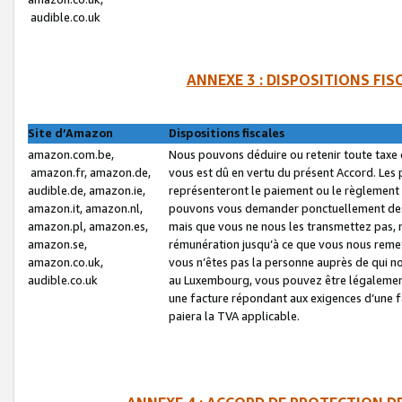
audible.co.uk
ANNEXE 3 : DISPOSITIONS FI
Site d’Amazon
Dispositions fiscales
amazon.com.be,
Nous pouvons déduire ou retenir toute taxe 
amazon.fr, amazon.de,
vous est dû en vertu du présent Accord. Les 
audible.de, amazon.ie,
représenteront le paiement ou le règlement 
amazon.it, amazon.nl,
pouvons vous demander ponctuellement des r
amazon.pl, amazon.es,
mais que vous ne nous les transmettez pas, n
amazon.se,
rémunération jusqu’à ce que vous nous reme
amazon.co.uk,
vous n’êtes pas la personne auprès de qui no
audible.co.uk
au Luxembourg, vous pouvez être légalement 
une facture répondant aux exigences d’une 
paiera la TVA applicable.