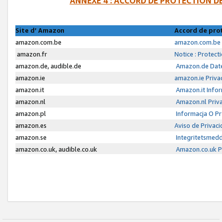
ANNEXE 4 : ACCORD DE PROTECTION 
Site d’ Amazon
Accord de pro
amazon.com.be
amazon.com.be 
amazon.fr
Notice : Protect
amazon.de, audible.de
Amazon.de Date
amazon.ie
amazon.ie Priva
amazon.it
Amazon.it Infor
amazon.nl
Amazon.nl Priva
amazon.pl
Informacja O P
amazon.es
Aviso de Privac
amazon.se
Integritetsmed
amazon.co.uk, audible.co.uk
Amazon.co.uk Pr