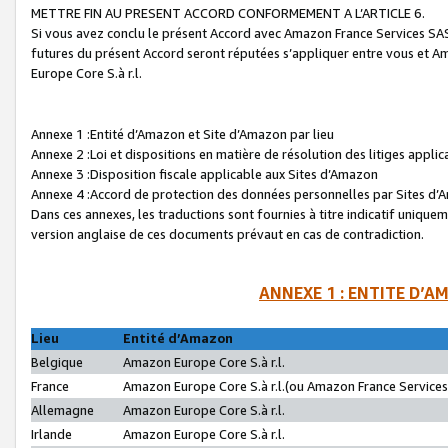
METTRE FIN AU PRESENT ACCORD CONFORMEMENT A L’ARTICLE 6.
Si vous avez conclu le présent Accord avec Amazon France Services SAS 
futures du présent Accord seront réputées s’appliquer entre vous et 
Europe Core S.à r.l.
Annexe 1 :Entité d’Amazon et Site d’Amazon par lieu
Annexe 2 :Loi et dispositions en matière de résolution des litiges appli
Annexe 3 :Disposition fiscale applicable aux Sites d’Amazon
Annexe 4 :Accord de protection des données personnelles par Sites d
Dans ces annexes, les traductions sont fournies à titre indicatif uniquem
version anglaise de ces documents prévaut en cas de contradiction.
ANNEXE 1 : ENTITE D’A
Lieu
Entité d’Amazon
Belgique
Amazon Europe Core S.à r.l.
France
Amazon Europe Core S.à r.l.(ou Amazon France Services 
Allemagne
Amazon Europe Core S.à r.l.
Irlande
Amazon Europe Core S.à r.l.