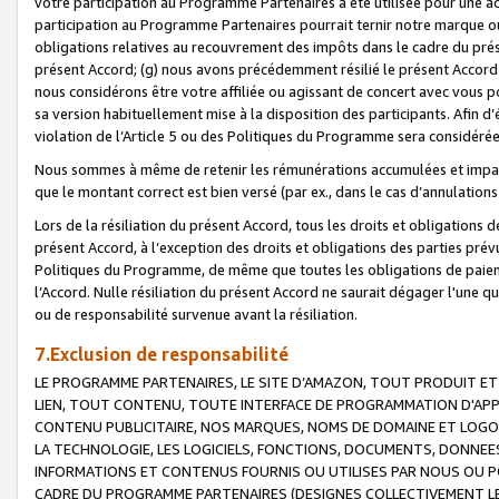
votre participation au Programme Partenaires a été utilisée pour une ac
participation au Programme Partenaires pourrait ternir notre marque ou
obligations relatives au recouvrement des impôts dans le cadre du prése
présent Accord; (g) nous avons précédemment résilié le présent Accord
nous considérons être votre affiliée ou agissant de concert avec vous 
sa version habituellement mise à la disposition des participants. Afin d’é
violation de l’Article 5 ou des Politiques du Programme sera considéré
Nous sommes à même de retenir les rémunérations accumulées et impayée
que le montant correct est bien versé (par ex., dans le cas d’annulations
Lors de la résiliation du présent Accord, tous les droits et obligations 
présent Accord, à l’exception des droits et obligations des parties prévus
Politiques du Programme, de même que toutes les obligations de paiement
l’Accord. Nulle résiliation du présent Accord ne saurait dégager l'une 
ou de responsabilité survenue avant la résiliation.
7.Exclusion de responsabilité
LE PROGRAMME PARTENAIRES, LE SITE D’AMAZON, TOUT PRODUIT ET 
LIEN, TOUT CONTENU, TOUTE INTERFACE DE PROGRAMMATION D'APP
CONTENU PUBLICITAIRE, NOS MARQUES, NOMS DE DOMAINE ET LOGOS
LA TECHNOLOGIE, LES LOGICIELS, FONCTIONS, DOCUMENTS, DONNEES
INFORMATIONS ET CONTENUS FOURNIS OU UTILISES PAR NOUS OU P
CADRE DU PROGRAMME PARTENAIRES (DESIGNES COLLECTIVEMENT LE