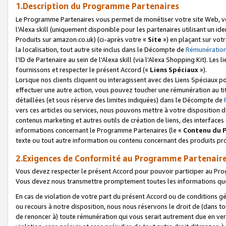
1.Description du Programme Partenaires
Le Programme Partenaires vous permet de monétiser votre site Web, vos 
l'Alexa skill (uniquement disponible pour les partenaires utilisant un 
Produits sur amazon.co.uk) (ci-après votre «
Site
») en plaçant sur votr
la localisation, tout autre site inclus dans le Décompte de
Rémunération
l'ID de Partenaire au sein de l'Alexa skill (via l'Alexa Shopping Kit). Le
fournissons et respecter le présent Accord («
Liens Spéciaux
»).
Lorsque nos clients cliquent ou interagissent avec des Liens Spéciaux p
effectuer une autre action, vous pouvez toucher une rémunération au ti
détaillées (et sous réserve des limites indiquées) dans le Décompte de
vers ces articles ou services, nous pouvons mettre à votre disposition d
contenus marketing et autres outils de création de liens, des interfaces
informations concernant le Programme Partenaires (le «
Contenu du 
texte ou tout autre information ou contenu concernant des produits prop
2.Exigences de Conformité au Programme Partenair
Vous devez respecter le présent Accord pour pouvoir participer au Pr
Vous devez nous transmettre promptement toutes les informations que
En cas de violation de votre part du présent Accord ou de conditions g
ou recours à notre disposition, nous nous réservons le droit de (dans 
de renoncer à) toute rémunération qui vous serait autrement due en ver