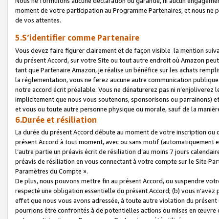
Nous ne formulons aucune déclaration ou garantie, ni aucun engagemen
moment de votre participation au Programme Partenaires, et nous ne p
de vos attentes.
5.S’identifier comme Partenaire
Vous devez faire figurer clairement et de façon visible la mention sui
du présent Accord, sur votre Site ou tout autre endroit où Amazon peut vo
tant que Partenaire Amazon, je réalise un bénéfice sur les achats remplis
la réglementation, vous ne ferez aucune autre communication publique
notre accord écrit préalable. Vous ne dénaturerez pas ni n’enjoliverez 
implicitement que nous vous soutenons, sponsorisons ou parrainons) et v
et vous ou toute autre personne physique ou morale, sauf de la manièr
6.Durée et résiliation
La durée du présent Accord débute au moment de votre inscription ou de
présent Accord à tout moment, avec ou sans motif (automatiquement et sa
l’autre partie un préavis écrit de résiliation d’au moins 7 jours calenda
préavis de résiliation en vous connectant à votre compte sur le Site Par
Paramètres du Compte ».
De plus, nous pouvons mettre fin au présent Accord, ou suspendre votre 
respecté une obligation essentielle du présent Accord; (b) vous n’avez p
effet que nous vous avons adressée, à toute autre violation du présen
pourrions être confrontés à de potentielles actions ou mises en œuvre 