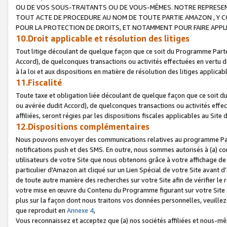
OU DE VOS SOUS-TRAITANTS OU DE VOUS-MÊMES. NOTRE REPRES
TOUT ACTE DE PROCEDURE AU NOM DE TOUTE PARTIE AMAZON , Y CO
POUR LA PROTECTION DE DROITS, ET NOTAMMENT POUR FAIRE APPL
10.Droit applicable et résolution des litiges
Tout litige découlant de quelque façon que ce soit du Programme Parte
Accord), de quelconques transactions ou activités effectuées en vertu d
à la loi et aux dispositions en matière de résolution des litiges applic
11.Fiscalité
Toute taxe et obligation liée découlant de quelque façon que ce soit 
ou avérée dudit Accord), de quelconques transactions ou activités effe
affiliées, seront régies par les dispositions fiscales applicables au Si
12.Dispositions complémentaires
Nous pouvons envoyer des communications relatives au programme Parten
notifications push et des SMS. En outre, nous sommes autorisés à (a) cont
utilisateurs de votre Site que nous obtenons grâce à votre affichage de
particulier d'Amazon ait cliqué sur un Lien Spécial de votre Site avant d
de toute autre manière des recherches sur votre Site afin de vérifier le re
votre mise en œuvre du Contenu du Programme figurant sur votre Site à
plus sur la façon dont nous traitons vos données personnelles, veuille
que reproduit en
Annexe 4
,
Vous reconnaissez et acceptez que (a) nos sociétés affiliées et nous-m