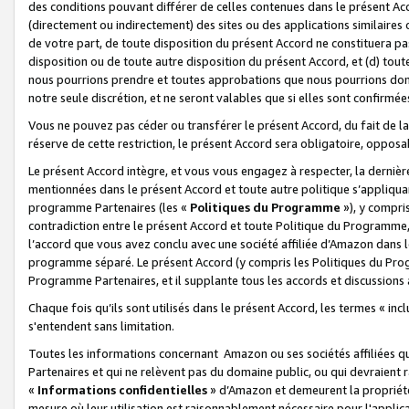
des conditions pouvant différer de celles contenues dans le présent Ac
(directement ou indirectement) des sites ou des applications similaires o
de votre part, de toute disposition du présent Accord ne constituera pa
disposition ou de toute autre disposition du présent Accord, et (d) tou
nous pourrions prendre et toutes approbations que nous pourrions donn
notre seule discrétion, et ne seront valables que si elles sont confirmée
Vous ne pouvez pas céder ou transférer le présent Accord, du fait de la 
réserve de cette restriction, le présent Accord sera obligatoire, opposab
Le présent Accord intègre, et vous vous engagez à respecter, la dernière 
mentionnées dans le présent Accord et toute autre politique s’appliqua
programme Partenaires (les «
Politiques du Programme
»), y compri
contradiction entre le présent Accord et toute Politique du Programme, 
l’accord que vous avez conclu avec une société affiliée d’Amazon dans 
programme séparé. Le présent Accord (y compris les Politiques du Progr
Programme Partenaires, et il supplante tous les accords et discussions 
Chaque fois qu’ils sont utilisés dans le présent Accord, les termes « in
s'entendent sans limitation.
Toutes les informations concernant Amazon ou ses sociétés affiliées 
Partenaires et qui ne relèvent pas du domaine public, ou qui devraient
«
Informations confidentielles
» d’Amazon et demeurent la propriété 
mesure où leur utilisation est raisonnablement nécessaire pour l'appli