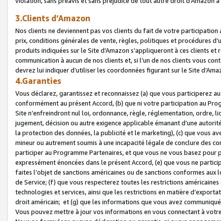
violation, sans préavis et sans préjudice de tout autre droit d’Amazo
3.Clients d’Amazon
Nos clients ne deviennent pas vos clients du fait de votre participati
prix, conditions générales de vente, règles, politiques et procédures d’u
produits indiquées sur le Site d’Amazon s’appliqueront à ces clients et
communication à aucun de nos clients et, si l’un de nos clients vous co
devrez lui indiquer d’utiliser les coordonnées figurant sur le Site d’Ama
4.Garanties
Vous déclarez, garantissez et reconnaissez (a) que vous participerez a
conformément au présent Accord, (b) que ni votre participation au Prog
Site n’enfreindront nul loi, ordonnance, règle, réglementation, ordre, li
jugement, décision ou autre exigence applicable émanant d’une autori
la protection des données, la publicité et le marketing), (c) que vous 
mineur ou autrement soumis à une incapacité légale de conclure des con
participer au Programme Partenaires, et que vous ne vous basez pour pr
expressément énoncées dans le présent Accord, (e) que vous ne particip
faites l’objet de sanctions américaines ou de sanctions conformes aux 
de Service; (f) que vous respecterez toutes les restrictions américaines
technologies et services, ainsi que les restrictions en matière d’exporta
droit américain; et (g) que les informations que vous avez communiqué
Vous pouvez mettre à jour vos informations en vous connectant à votre