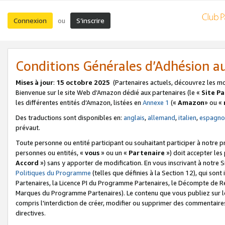
Connexion
S’inscrire
ou
Conditions Générales d’Adhésion 
Mises à jour
:
15 octobre 2025
(Partenaires actuels, découvrez les m
Bienvenue sur le site Web d’Amazon dédié aux partenaires (le «
Site P
les différentes entités d’Amazon, listées en
Annexe 1
(«
Amazon
» ou «
Des traductions sont disponibles en:
anglais
,
allemand
,
italien
,
espagno
prévaut.
Toute personne ou entité participant ou souhaitant participer à notre 
personnes ou entités, «
vous
» ou un «
Partenaire
») doit accepter le
Accord
») sans y apporter de modification. En vous inscrivant à notre Si
Politiques du Programme
(telles que définies à la Section 12), qui so
Partenaires, la Licence PI du Programme Partenaires, le Décompte de 
Marques du Programme Partenaires). Le contenu que vous publiez sur l
compris l'interdiction de créer, modifier ou supprimer des commentaires
directives.