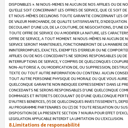
DISPONIBLES ». NI NOUS-MEMES NI AUCUN DE NOS AFFILIES OU D
QU’ELLE SOIT CONCERNANT LES OFFRES DE SERVICE, QUE CE SOIT DE
ET NOUS-MÊMES DECLINONS TOUTE GARANTIE CONCERNANT LES OFFRE
DE VALEUR MARCHANDE, DE QUALITE SATISFAISANTE, D’ADEQUATION
DECOULANT D’UNE LOI, DE LA COUTUME, DE NEGOCIATIONS, D’UNE
TOUTE OFFRE DE SERVICE OU A MODIFIER LA NATURE, LES CARACTERI
OFFRE DE SERVICE, A TOUT MOMENT. NI NOUS-MÊMES NI AUCUN DE 
SERVICE SERONT MAINTENUES, FONCTIONNERONT DE LA MANIERE DECR
ININTERROMPUES, EXACTES, EXEMPTES D’ERREUR OU NE COMPORT
AFFILIES OU DE NOS CONCEDANTS NE SERONS RESPONSABLES (A) DE
INTERRUPTIONS DE SERVICE, Y COMPRIS DE QUELCONQUES COUPURE
NON-AUTORISE A, OU MODIFICATION DE, OU SUPPRESSION, DESTRUC
TEXTE OU TOUT AUTRE INFORMATION OU CONTENU. AUCUN CONSEIL 
TOUT AUTRE PERSONNE PHYSIQUE OU MORALE OU QUE VOUS AURIEZ 
QUELCONQUE GARANTIE NON INDIQUEE EXPRESSEMENT DANS LE PRES
CONCEDANTS NE SERONS RESPONSABLES D’UNE QUELCONQUE COM
DOMMAGES ET INTERETS DECOULANT (X) D'UNE QUELCONQUE PERTE D
D'AUTRES BENEFICES, (Y) DE QUELCONQUES INVESTISSEMENTS, DEP
AU PROGRAMME PARTENAIRES OU (Z) DE TOUTE RESILIATION OU SU
DISPOSITION DE LA PRESENTE SECTION 7 N'AURA POUR EFFET D'EXC
LEGISLATION APPLICABLE INTERDIT LA LIMITATION OU L’EXCLUSION.
8.Limitations de responsabilité