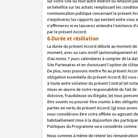
sur votre Site ou tout autre endroit où Amazon peut
un bénéfice sur les achats remplissant les conditio
communication publique concernant le présent Acco
n’enjoliverez les rapports qui existent entre vou
n’affirmerez ni ne laisserez entendre l'existence 
par le présent Accord.
6.Durée et résiliation
La durée du présent Accord débute au moment de vo
moment, avec ou sans motif (automatiquement et sans
d’au moins 7 jours calendaires à compter de la dat
Site Partenaires et en choisissant l’option de clô
De plus, nous pouvons mettre fin au présent Accord
obligation essentielle du présent Accord; (b) vous
à toute autre violation du présent Contrat (et no
mises en œuvre de notre responsabilité du fait de 
dolosive, frauduleuse ou illégale; (e) nous penso
être soumis ou pouvoir être soumis à des obligati
parties en vertu du présent Accord; (g) nous avon
nous considérons être votre affiliée ou agissant 
habituellement mise à la disposition des participants
Politiques du Programme sera considérée comme la 
Nous sommes à même de retenir les rémunérations 