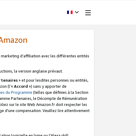
d'Amazon
marketing d’affiliation avec les différentes entités
uctions, la version anglaise prévaut.
tenaires
» et pour lesdites personnes ou entités,
zon (l’«
Accord
») sans y apporter de
ques du Programme
(telles que définies à la Section
ogramme Partenaires, le Décompte de Rémunération
iez sur le site Web Amazon.fr doit respecter les
ge d'une compensation. Veuillez lire attentivement
on logicielle en ligne ou l'Alexa skill