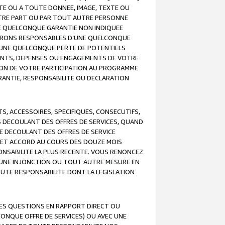
TE OU A TOUTE DONNEE, IMAGE, TEXTE OU
OTRE PART OU PAR TOUT AUTRE PERSONNE
NE QUELCONQUE GARANTIE NON INDIQUEE
 SERONS RESPONSABLES D’UNE QUELCONQUE
UNE QUELCONQUE PERTE DE POTENTIELS
EMENTS, DEPENSES OU ENGAGEMENTS DE VOTRE
ION DE VOTRE PARTICIPATION AU PROGRAMME
ARANTIE, RESPONSABILITE OU DECLARATION
, ACCESSOIRES, SPECIFIQUES, CONSECUTIFS,
S DECOULANT DES OFFRES DE SERVICES, QUAND
LE DECOULANT DES OFFRES DE SERVICE
 CET ACCORD AU COURS DES DOUZE MOIS
ONSABILITE LA PLUS RECENTE. VOUS RENONCEZ
, UNE INJONCTION OU TOUT AUTRE MESURE EN
OUTE RESPONSABILITE DONT LA LEGISLATION
LES QUESTIONS EN RAPPORT DIRECT OU
LCONQUE OFFRE DE SERVICES) OU AVEC UNE