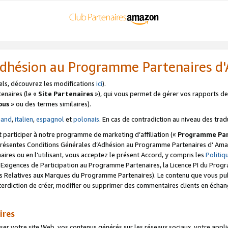
’Adhésion au Programme Partenaires 
els, découvrez les modifications
ici
).
enaires (le «
Site Partenaires
»), qui vous permet de gérer vos rapports de 
ous
» ou des termes similaires).
mand
,
italien
,
espagnol
et
polonais
. En cas de contradiction au niveau des trad
t participer à notre programme de marketing d’affiliation («
Programme Par
 présentes Conditions Générales d’Adhésion au Programme Partenaires d’ Ama
naires ou en l’utilisant, vous acceptez le présent Accord, y compris les
Politi
s Exigences de Participation au Programme Partenaires, la Licence PI du Pr
s Relatives aux Marques du Programme Partenaires). Le contenu que vous publ
erdiction de créer, modifier ou supprimer des commentaires clients en échan
ires
votre site Web, vos contenus générés sur les réseaux sociaux, votre applicati