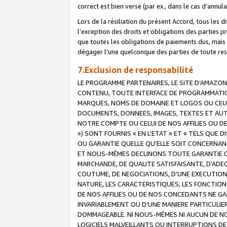
correct est bien versé (par ex., dans le cas d’annul
Lors de la résiliation du présent Accord, tous les 
l’exception des droits et obligations des parties p
que toutes les obligations de paiements dus, mais no
dégager l'une quelconque des parties de toute resp
7.Exclusion de responsabilité
LE PROGRAMME PARTENAIRES, LE SITE D’AMAZON
CONTENU, TOUTE INTERFACE DE PROGRAMMATION
MARQUES, NOMS DE DOMAINE ET LOGOS OU CEUX 
DOCUMENTS, DONNEES, IMAGES, TEXTES ET AUT
NOTRE COMPTE OU CELUI DE NOS AFFILIES OU 
») SONT FOURNIS « EN L’ETAT » ET « TELS QU
OU GARANTIE QUELLE QU’ELLE SOIT CONCERNANT 
ET NOUS-MÊMES DECLINONS TOUTE GARANTIE CON
MARCHANDE, DE QUALITE SATISFAISANTE, D’ADE
COUTUME, DE NEGOCIATIONS, D’UNE EXECUTION
NATURE, LES CARACTERISTIQUES, LES FONCTION
DE NOS AFFILIES OU DE NOS CONCEDANTS NE G
INVARIABLEMENT OU D’UNE MANIERE PARTICULI
DOMMAGEABLE. NI NOUS-MÊMES NI AUCUN DE NO
LOGICIELS MALVEILLANTS OU INTERRUPTIONS D