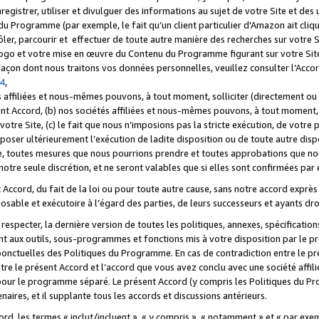
registrer, utiliser et divulguer des informations au sujet de votre Site et des
u Programme (par exemple, le fait qu’un client particulier d'Amazon ait cliqu
ôler, parcourir et effectuer de toute autre manière des recherches sur votre Si
tre logo et votre mise en œuvre du Contenu du Programme figurant sur votre Si
 façon dont nous traitons vos données personnelles, veuillez consulter l’Acc
 4
,
 affiliées et nous-mêmes pouvons, à tout moment, solliciter (directement ou 
nt Accord, (b) nos sociétés affiliées et nous-mêmes pouvons, à tout moment, 
votre Site, (c) le fait que nous n’imposions pas la stricte exécution, de votre
poser ultérieurement l’exécution de ladite disposition ou de toute autre disp
ce, toutes mesures que nous pourrions prendre et toutes approbations que n
otre seule discrétion, et ne seront valables que si elles sont confirmées par 
Accord, du fait de la loi ou pour toute autre cause, sans notre accord exprès 
posable et exécutoire à l’égard des parties, de leurs successeurs et ayants dro
especter, la dernière version de toutes les politiques, annexes, spécification
ant aux outils, sous-programmes et fonctions mis à votre disposition par le 
 ponctuelles des Politiques du Programme. En cas de contradiction entre le p
ntre le présent Accord et l’accord que vous avez conclu avec une société aff
 pour le programme séparé. Le présent Accord (y compris les Politiques du Pr
ires, et il supplante tous les accords et discussions antérieurs.
cord, les termes « inclut/incluent », « y compris », « notamment » et « par e