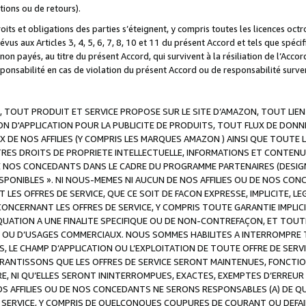
ations ou de retours).
droits et obligations des parties s’éteignent, y compris toutes les licences oc
révus aux Articles 3, 4, 5, 6, 7, 8, 10 et 11 du présent Accord et tels que sp
n payés, au titre du présent Accord, qui survivent à la résiliation de l’Accord
onsabilité en cas de violation du présent Accord ou de responsabilité survenu
, TOUT PRODUIT ET SERVICE PROPOSE SUR LE SITE D’AMAZON, TOUT LIEN
 D'APPLICATION POUR LA PUBLICITE DE PRODUITS, TOUT FLUX DE DONN
DE NOS AFFILIES (Y COMPRIS LES MARQUES AMAZON ) AINSI QUE TOUTE L
RES DROITS DE PROPRIETE INTELLECTUELLE, INFORMATIONS ET CONTENU
DE NOS CONCEDANTS DANS LE CADRE DU PROGRAMME PARTENAIRES (DESIG
E DISPONIBLES ». NI NOUS-MEMES NI AUCUN DE NOS AFFILIES OU DE NOS
LES OFFRES DE SERVICE, QUE CE SOIT DE FACON EXPRESSE, IMPLICITE, L
CERNANT LES OFFRES DE SERVICE, Y COMPRIS TOUTE GARANTIE IMPLICIT
QUATION A UNE FINALITE SPECIFIQUE OU DE NON-CONTREFAÇON, ET TOUTE
 OU D’USAGES COMMERCIAUX. NOUS SOMMES HABILITES A INTERROMPRE TO
S, LE CHAMP D’APPLICATION OU L’EXPLOITATION DE TOUTE OFFRE DE SER
ARANTISSONS QUE LES OFFRES DE SERVICE SERONT MAINTENUES, FONCTIO
ERE, NI QU’ELLES SERONT ININTERROMPUES, EXACTES, EXEMPTES D’ER
S AFFILIES OU DE NOS CONCEDANTS NE SERONS RESPONSABLES (A) DE QU
E SERVICE, Y COMPRIS DE QUELCONQUES COUPURES DE COURANT OU DEFAI