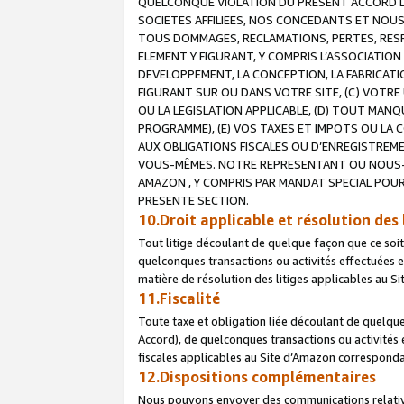
QUELCONQUE VIOLATION DU PRESENT ACCORD DE
SOCIETES AFFILIEES, NOS CONCEDANTS ET NOUS
TOUS DOMMAGES, RECLAMATIONS, PERTES, RESPO
ELEMENT Y FIGURANT, Y COMPRIS L’ASSOCIATION
DEVELOPPEMENT, LA CONCEPTION, LA FABRICATI
FIGURANT SUR OU DANS VOTRE SITE, (C) VOTRE 
OU LA LEGISLATION APPLICABLE, (D) TOUT MA
PROGRAMME), (E) VOS TAXES ET IMPOTS OU LA 
AUX OBLIGATIONS FISCALES OU D’ENREGISTREME
VOUS-MÊMES. NOTRE REPRESENTANT OU NOUS-
AMAZON , Y COMPRIS PAR MANDAT SPECIAL POUR
PRESENTE SECTION.
10.Droit applicable et résolution des 
Tout litige découlant de quelque façon que ce soi
quelconques transactions ou activités effectuées en
matière de résolution des litiges applicables au S
11.Fiscalité
Toute taxe et obligation liée découlant de quelqu
Accord), de quelconques transactions ou activités e
fiscales applicables au Site d’Amazon corresponda
12.Dispositions complémentaires
Nous pouvons envoyer des communications relatives