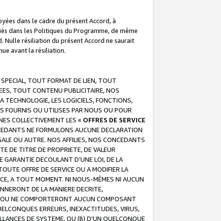
troyées dans le cadre du présent Accord, à
écifiés dans les Politiques du Programme, de même
. Nulle résiliation du présent Accord ne saurait
e avant la résiliation.
 SPECIAL, TOUT FORMAT DE LIEN, TOUT
EES, TOUT CONTENU PUBLICITAIRE, NOS
A TECHNOLOGIE, LES LOGICIELS, FONCTIONS,
S FOURNIS OU UTILISES PAR NOUS OU POUR
NES COLLECTIVEMENT LES «
OFFRES DE SERVICE
 CONCEDANTS NE FORMULONS AUCUNE DECLARATION
EGALE OU AUTRE. NOS AFFILIES, NOS CONCEDANTS
E DE TITRE DE PROPRIETE, DE VALEUR
 GARANTIE DECOULANT D’UNE LOI, DE LA
UTE OFFRE DE SERVICE OU A MODIFIER LA
VICE, A TOUT MOMENT. NI NOUS-MÊMES NI AUCUN
NNERONT DE LA MANIERE DECRITE,
REUR OU NE COMPORTERONT AUCUN COMPOSANT
ELCONQUES ERREURS, INEXACTITUDES, VIRUS,
LLANCES DE SYSTEME, OU (B) D'UN QUELCONQUE