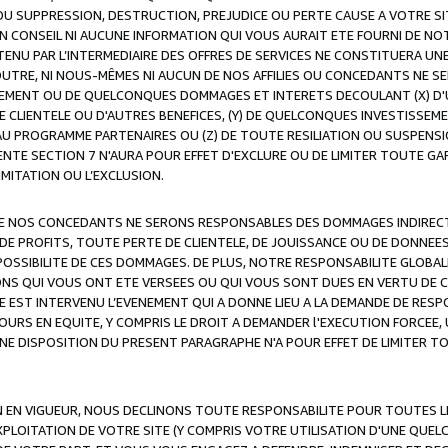
OU SUPPRESSION, DESTRUCTION, PREJUDICE OU PERTE CAUSE A VOTRE SI
 CONSEIL NI AUCUNE INFORMATION QUI VOUS AURAIT ETE FOURNI DE N
ENU PAR L’INTERMEDIAIRE DES OFFRES DE SERVICES NE CONSTITUERA U
OUTRE, NI NOUS-MÊMES NI AUCUN DE NOS AFFILIES OU CONCEDANTS NE
MENT OU DE QUELCONQUES DOMMAGES ET INTERETS DECOULANT (X) D'
DE CLIENTELE OU D'AUTRES BENEFICES, (Y) DE QUELCONQUES INVESTISS
 AU PROGRAMME PARTENAIRES OU (Z) DE TOUTE RESILIATION OU SUSPENS
ENTE SECTION 7 N'AURA POUR EFFET D'EXCLURE OU DE LIMITER TOUTE G
IMITATION OU L’EXCLUSION.
 DE NOS CONCEDANTS NE SERONS RESPONSABLES DES DOMMAGES INDIRECTS
DE PROFITS, TOUTE PERTE DE CLIENTELE, DE JOUISSANCE OU DE DONNEE
POSSIBILITE DE CES DOMMAGES. DE PLUS, NOTRE RESPONSABILITE GLOBA
ONS QUI VOUS ONT ETE VERSEES OU QUI VOUS SONT DUES EN VERTU DE
 EST INTERVENU L’EVENEMENT QUI A DONNE LIEU A LA DEMANDE DE RESP
OURS EN EQUITE, Y COMPRIS LE DROIT A DEMANDER l'EXECUTION FORCEE
UNE DISPOSITION DU PRESENT PARAGRAPHE N'A POUR EFFET DE LIMITER T
ON EN VIGUEUR, NOUS DECLINONS TOUTE RESPONSABILITE POUR TOUTES 
’EXPLOITATION DE VOTRE SITE (Y COMPRIS VOTRE UTILISATION D'UNE QUE