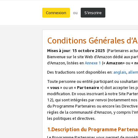
Connexion
S’inscrire
ou
Conditions Générales d
Mises à jour
:
15 octobre 2025
(Partenaires actu
Bienvenue sur le site Web d’Amazon dédié aux part
d’Amazon, listées en
Annexe 1
(«
Amazon
» ou «
n
Des traductions sont disponibles en:
anglais
,
alle
Toute personne ou entité participant ou souhaitan
«
vous
» ou un «
Partenaire
») doit accepter les
modification. En vous inscrivant à notre Site Parte
12), qui sont intégrées par renvoi (notamment no
du Programme Partenaires ou encore les Directive
règles de la communauté d'Amazon, y compris l'int
les politiques et directives.
1.Description du Programme Partena
Le Programme Partenaires vous permet de monétiser 