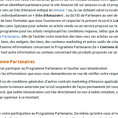
ant un identifiant partenaire pour le site Amazon UK sur amazon.co.uk et pro
ens vers un Site d’Amazon indiqué en
Annexe 1
ou, le cas échéant selon la local
s individuellement un «
Site d’Amazon
») ; ou (ii) l'ID de Partenaire au sein de
 de liens formatés que nous fournissons et respecter le présent Accord («
Li
 des Liens Spéciaux pour acheter un article vendu ou un service proposé sur l
rogramme pour les achats remplissant les conditions requises, telles que dét
 Partenaires
. Afin de faciliter votre insertion des liens vers ces articles ou
liens, des widgets, des liens, des contenus marketing et autres outils de cré
ue d’autres informations concernant le Programme Partenaires (le «
Contenu d
 tout autre information ou contenu concernant des produits proposés sur un s
amme Partenaires
oir participer au Programme Partenaires et toucher une rémunération.
les informations que nous vous demanderons en vue de vérifier votre respe
d ou de conditions générales d’autres contrats marketing d’Amazon applicable
 toute la mesure autorisée par la loi) suspendre de façon permanente (et vou
d, que ladite rémunération soit liée directement ou non à ladite violation, s
e supérieur à ce montant.
de votre participation au Programme Partenaires. De même qu’entre vous et nou