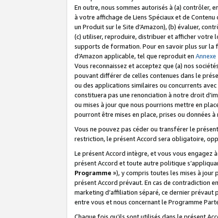
En outre, nous sommes autorisés à (a) contrôler, en
à votre affichage de Liens Spéciaux et de Contenu d
un Produit sur le Site d’Amazon), (b) évaluer, contr
(c) utiliser, reproduire, distribuer et afficher vo
supports de formation. Pour en savoir plus sur la
d’Amazon applicable, tel que reproduit en
Annexe
Vous reconnaissez et acceptez que (a) nos sociétés
pouvant différer de celles contenues dans le prése
ou des applications similaires ou concurrents avec 
constituera pas une renonciation à notre droit d’im
ou mises à jour que nous pourrions mettre en pla
pourront être mises en place, prises ou données à n
Vous ne pouvez pas céder ou transférer le présent 
restriction, le présent Accord sera obligatoire, op
Le présent Accord intègre, et vous vous engagez à r
présent Accord et toute autre politique s’appliqu
Programme
»), y compris toutes les mises à jour
présent Accord prévaut. En cas de contradiction e
marketing d’affiliation séparé, ce dernier prévaut
entre vous et nous concernant le Programme Partena
Chaque fois qu’ils sont utilisés dans le présent Ac