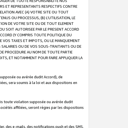
GAGER DE TOUTE RESPONSABILITE NOS
EURS ET REPRESENTANTS RESPECTIFS CONTRE
ELATION AVEC (A) VOTRE SITE OU TOUT
ENUS OU PROCESSUS, (B) L’UTILISATION, LE
ATION DE VOTRE SITE OU DE TOUT ELEMENT
E OU SOIT AUTORISEE PAR LE PRESENT ACCORD
ACCORD (Y COMPRIS TOUTE POLITIQUE DU
DE VOS TAXES ET IMPOTS, OU LE MANQUEMENT
OS SALARIES OU DE VOS SOUS-TRAITANTS OU DE
DE PROCEDURE AU NOM DE TOUTE PARTIE
OITS, ET NOTAMMENT POUR FAIRE APPLIQUER LA
 supposée ou avérée dudit Accord), de
ées, sera soumis à la loi et aux dispositions en
is toute violation supposée ou avérée dudit
iétés affiliées, seront régies par les dispositions
r, des e-mails, des notifications push et des SMS.