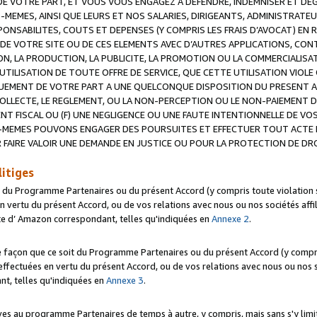
 VOTRE PART, ET VOUS VOUS ENGAGEZ A DEFENDRE, INDEMNISER ET DE
-MEMES, AINSI QUE LEURS ET NOS SALARIES, DIRIGEANTS, ADMINISTRAT
NSABILITES, COUTS ET DEPENSES (Y COMPRIS LES FRAIS D’AVOCAT) EN R
 DE VOTRE SITE OU DE CES ELEMENTS AVEC D’AUTRES APPLICATIONS, CONT
ON, LA PRODUCTION, LA PUBLICITE, LA PROMOTION OU LA COMMERCIALIS
UTILISATION DE TOUTE OFFRE DE SERVICE, QUE CETTE UTILISATION VIOL
NQUEMENT DE VOTRE PART A UNE QUELCONQUE DISPOSITION DU PRESENT 
COLLECTE, LE REGLEMENT, OU LA NON-PERCEPTION OU LE NON-PAIEMENT 
NT FISCAL OU (F) UNE NEGLIGENCE OU UNE FAUTE INTENTIONNELLE DE V
MEMES POUVONS ENGAGER DES POURSUITES ET EFFECTUER TOUT ACTE 
 FAIRE VALOIR UNE DEMANDE EN JUSTICE OU POUR LA PROTECTION DE DR
litiges
t du Programme Partenaires ou du présent Accord (y compris toute violation
 vertu du présent Accord, ou de vos relations avec nous ou nos sociétés affili
ite d’ Amazon correspondant, telles qu'indiquées en
Annexe 2
.
e façon que ce soit du Programme Partenaires ou du présent Accord (y compr
ffectuées en vertu du présent Accord, ou de vos relations avec nous ou nos soc
nt, telles qu'indiquées en
Annexe 3
.
 au programme Partenaires de temps à autre, y compris, mais sans s'y limite