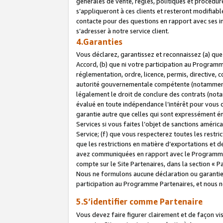
générales de vente, règles, politiques et procédure
s’appliqueront à ces clients et resteront modifiabl
contacte pour des questions en rapport avec ses in
s’adresser à notre service client.
4.Garanties
Vous déclarez, garantissez et reconnaissez (a) qu
Accord, (b) que ni votre participation au Programme
réglementation, ordre, licence, permis, directive,
autorité gouvernementale compétente (notamment le
légalement le droit de conclure des contrats (not
évalué en toute indépendance l’intérêt pour vous 
garantie autre que celles qui sont expressément én
Services si vous faites l’objet de sanctions amér
Service; (f) que vous respecterez toutes les restri
que les restrictions en matière d’exportations et d
avez communiquées en rapport avec le Programme P
compte sur le Site Partenaires, dans la section «
Nous ne formulons aucune déclaration ou garantie
participation au Programme Partenaires, et nous n
5.S’identifier comme Partenaire
Vous devez faire figurer clairement et de façon vi