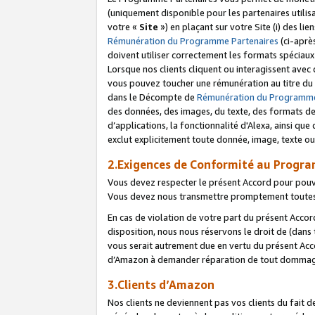
(uniquement disponible pour les partenaires utilis
votre «
Site
») en plaçant sur votre Site (i) des li
Rémunération du Programme Partenaires
(ci-aprè
doivent utiliser correctement les formats spéciaux
Lorsque nos clients cliquent ou interagissent avec
vous pouvez toucher une rémunération au titre du p
dans le Décompte de
Rémunération du Programme
des données, des images, du texte, des formats de 
d’applications, la fonctionnalité d'Alexa, ainsi q
exclut explicitement toute donnée, image, texte ou
2.Exigences de Conformité au Progr
Vous devez respecter le présent Accord pour pouv
Vous devez nous transmettre promptement toutes 
En cas de violation de votre part du présent Accor
disposition, nous nous réservons le droit de (dans
vous serait autrement due en vertu du présent Accor
d’Amazon à demander réparation de tout dommag
3.Clients d’Amazon
Nos clients ne deviennent pas vos clients du fait 