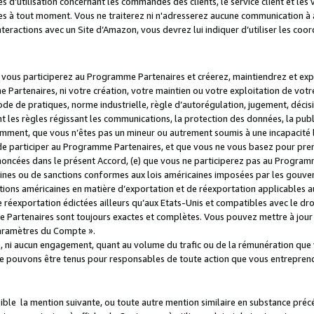
s d’utilisation concernant les commandes des clients, le service client et les
es à tout moment. Vous ne traiterez ni n'adresserez aucune communication à au
teractions avec un Site d’Amazon, vous devrez lui indiquer d’utiliser les coo
e vous participerez au Programme Partenaires et créerez, maintiendrez et ex
 Partenaires, ni votre création, votre maintien ou votre exploitation de votre
 code de pratiques, norme industrielle, règle d’autorégulation, jugement, déc
s règles régissant les communications, la protection des données, la public
amment, que vous n’êtes pas un mineur ou autrement soumis à une incapacité l
de participer au Programme Partenaires, et que vous ne vous basez pour pren
oncées dans le présent Accord, (e) que vous ne participerez pas au Programme
icaines ou de sanctions conformes aux lois américaines imposées par les gouv
ctions américaines en matière d’exportation et de réexportation applicables aux
e réexportation édictées ailleurs qu’aux Etats-Unis et compatibles avec le dr
artenaires sont toujours exactes et complètes. Vous pouvez mettre à jour 
 Paramètres du Compte ».
, ni aucun engagement, quant au volume du trafic ou de la rémunération qu
e pouvons être tenus pour responsables de toute action que vous entreprend
sible la mention suivante, ou toute autre mention similaire en substance pré