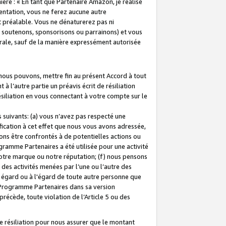
ière : « En tant que Partenaire Amazon, je réalise
mentation, vous ne ferez aucune autre
 préalable. Vous ne dénaturerez pas ni
s soutenons, sponsorisons ou parrainons) et vous
orale, sauf de la manière expressément autorisée
 nous pouvons, mettre fin au présent Accord à tout
à l’autre partie un préavis écrit de résiliation
ésiliation en vous connectant à votre compte sur le
 suivants: (a) vous n’avez pas respecté une
fication à cet effet que nous vous avons adressée,
ns être confrontés à de potentielles actions ou
gramme Partenaires a été utilisée pour une activité
notre marque ou notre réputation; (f) nous pensons
des activités menées par l’une ou l’autre des
 égard ou à l'égard de toute autre personne que
u Programme Partenaires dans sa version
 précède, toute violation de l’Article 5 ou des
 résiliation pour nous assurer que le montant