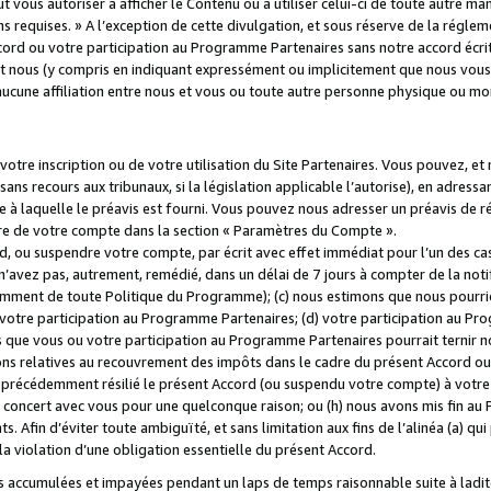
 vous autoriser à afficher le Contenu ou à utiliser celui-ci de toute autre man
ns requises. » A l’exception de cette divulgation, et sous réserve de la régle
rd ou votre participation au Programme Partenaires sans notre accord écrit
s et nous (y compris en indiquant expressément ou implicitement que nous vou
d'aucune affiliation entre nous et vous ou toute autre personne physique ou m
tre inscription ou de votre utilisation du Site Partenaires. Vous pouvez, et
 recours aux tribunaux, si la législation applicable l’autorise), en adressant 
e à laquelle le préavis est fourni. Vous pouvez nous adresser un préavis de r
ture de votre compte dans la section « Paramètres du Compte ».
, ou suspendre votre compte, par écrit avec effet immédiat pour l’un des cas
 n’avez pas, autrement, remédié, dans un délai de 7 jours à compter de la noti
tamment de toute Politique du Programme); (c) nous estimons que nous pourrio
votre participation au Programme Partenaires; (d) votre participation au Pro
ns que vous ou votre participation au Programme Partenaires pourrait ternir 
ons relatives au recouvrement des impôts dans le cadre du présent Accord ou 
s précédemment résilié le présent Accord (ou suspendu votre compte) à votre
de concert avec vous pour une quelconque raison; ou (h) nous avons mis fin a
. Afin d’éviter toute ambiguïté, et sans limitation aux fins de l’alinéa (a) qui
violation d’une obligation essentielle du présent Accord.
accumulées et impayées pendant un laps de temps raisonnable suite à ladite