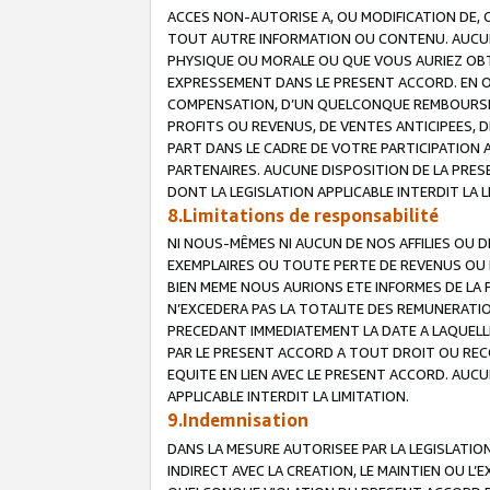
ACCES NON-AUTORISE A, OU MODIFICATION DE, 
TOUT AUTRE INFORMATION OU CONTENU. AUCUN
PHYSIQUE OU MORALE OU QUE VOUS AURIEZ OBT
EXPRESSEMENT DANS LE PRESENT ACCORD. EN 
COMPENSATION, D’UN QUELCONQUE REMBOURSE
PROFITS OU REVENUS, DE VENTES ANTICIPEES, 
PART DANS LE CADRE DE VOTRE PARTICIPATION
PARTENAIRES. AUCUNE DISPOSITION DE LA PRES
DONT LA LEGISLATION APPLICABLE INTERDIT LA L
8.Limitations de responsabilité
NI NOUS-MÊMES NI AUCUN DE NOS AFFILIES OU
EXEMPLAIRES OU TOUTE PERTE DE REVENUS OU 
BIEN MEME NOUS AURIONS ETE INFORMES DE LA 
N’EXCEDERA PAS LA TOTALITE DES REMUNERATI
PRECEDANT IMMEDIATEMENT LA DATE A LAQUELLE
PAR LE PRESENT ACCORD A TOUT DROIT OU REC
EQUITE EN LIEN AVEC LE PRESENT ACCORD. AUC
APPLICABLE INTERDIT LA LIMITATION.
9.Indemnisation
DANS LA MESURE AUTORISEE PAR LA LEGISLATI
INDIRECT AVEC LA CREATION, LE MAINTIEN OU L