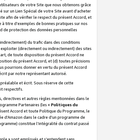
 utilisateurs de votre Site que nous obtenons grâce
é sur un Lien Spécial de votre Site avant d’acheter
te afin de vérifier le respect du présent Accord, et
te à titre d’exemples de bonnes pratiques sur nos
ord de protection des données personnelles
indirectement) du trafic dans des conditions
exploiter (directement ou indirectement) des sites
 part, de toute disposition du présent Accord ne
osition du présent Accord, et (d) toutes précisions
ous pourrions donner en vertu du présent Accord
écrit par notre représentant autorisé.
préalable et écrit. Sous réserve de cette
it respectifs.
s, directives et autres règles mentionnées dans le
programme Partenaires (les «
Politiques du
résent Accord et toute Politique du Programme, le
iliée d’Amazon dans le cadre d’un programme de
ogramme) constitue l’intégralité du contrat passé
xemple » sont employés et s'entendent sans