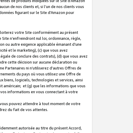
 ventes de produits indiquées sur le Site d’Amazon
cun de nos clients et, si l’un de nos clients vous
rdonnées figurant sur le Site d’Amazon pour
ploiterez votre Site conformément au présent
 Site n’enfreindront nul loi, ordonnance, règle,
ision ou autre exigence applicable émanant d’une
ité et le marketing), (c) que vous avez
égale de conclure des contrats), (d) que vous avez
dre cette décision sur aucune déclaration ou
 Partenaires ni n’utiliserez d’autres Offres de
ernements du pays où vous utilisez une Offre de
 biens, logiciels, technologies et services, ainsi
oit américain; et (g) que les informations que vous
vos informations en vous connectant à votre
e vous pouvez attendre à tout moment de votre
rez du fait de vos attentes.
cédemment autorisée au titre du présent Accord,