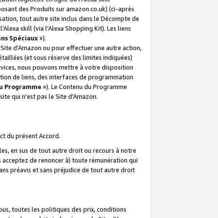
posant des Produits sur amazon.co.uk) (ci-après
isation, tout autre site inclus dans le Décompte de
 l'Alexa skill (via l'Alexa Shopping Kit). Les liens
ens Spéciaux
»).
e Site d’Amazon ou pour effectuer une autre action,
aillées (et sous réserve des limites indiquées)
 services, nous pouvons mettre à votre disposition
ation de liens, des interfaces de programmation
u Programme
»). Le Contenu du Programme
ite qui n’est pas le Site d’Amazon.
ct du présent Accord.
s, en sus de tout autre droit ou recours à notre
s acceptez de renoncer à) toute rémunération qui
ans préavis et sans préjudice de tout autre droit
s, toutes les politiques des prix, conditions