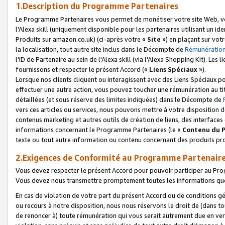
1.Description du Programme Partenaires
Le Programme Partenaires vous permet de monétiser votre site Web, vos 
l'Alexa skill (uniquement disponible pour les partenaires utilisant un 
Produits sur amazon.co.uk) (ci-après votre «
Site
») en plaçant sur votr
la localisation, tout autre site inclus dans le Décompte de
Rémunération
l'ID de Partenaire au sein de l'Alexa skill (via l'Alexa Shopping Kit). Le
fournissons et respecter le présent Accord («
Liens Spéciaux
»).
Lorsque nos clients cliquent ou interagissent avec des Liens Spéciaux p
effectuer une autre action, vous pouvez toucher une rémunération au ti
détaillées (et sous réserve des limites indiquées) dans le Décompte de
vers ces articles ou services, nous pouvons mettre à votre disposition d
contenus marketing et autres outils de création de liens, des interfaces
informations concernant le Programme Partenaires (le «
Contenu du 
texte ou tout autre information ou contenu concernant des produits prop
2.Exigences de Conformité au Programme Partenair
Vous devez respecter le présent Accord pour pouvoir participer au Pr
Vous devez nous transmettre promptement toutes les informations que
En cas de violation de votre part du présent Accord ou de conditions g
ou recours à notre disposition, nous nous réservons le droit de (dans 
de renoncer à) toute rémunération qui vous serait autrement due en ver