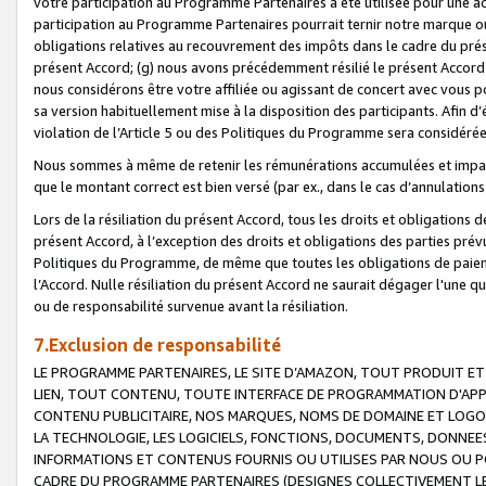
votre participation au Programme Partenaires a été utilisée pour une ac
participation au Programme Partenaires pourrait ternir notre marque ou
obligations relatives au recouvrement des impôts dans le cadre du prése
présent Accord; (g) nous avons précédemment résilié le présent Accord
nous considérons être votre affiliée ou agissant de concert avec vous 
sa version habituellement mise à la disposition des participants. Afin d’é
violation de l’Article 5 ou des Politiques du Programme sera considéré
Nous sommes à même de retenir les rémunérations accumulées et impayée
que le montant correct est bien versé (par ex., dans le cas d’annulations
Lors de la résiliation du présent Accord, tous les droits et obligations 
présent Accord, à l’exception des droits et obligations des parties prévus
Politiques du Programme, de même que toutes les obligations de paiement
l’Accord. Nulle résiliation du présent Accord ne saurait dégager l'une 
ou de responsabilité survenue avant la résiliation.
7.Exclusion de responsabilité
LE PROGRAMME PARTENAIRES, LE SITE D’AMAZON, TOUT PRODUIT ET 
LIEN, TOUT CONTENU, TOUTE INTERFACE DE PROGRAMMATION D'APP
CONTENU PUBLICITAIRE, NOS MARQUES, NOMS DE DOMAINE ET LOGOS
LA TECHNOLOGIE, LES LOGICIELS, FONCTIONS, DOCUMENTS, DONNEES
INFORMATIONS ET CONTENUS FOURNIS OU UTILISES PAR NOUS OU P
CADRE DU PROGRAMME PARTENAIRES (DESIGNES COLLECTIVEMENT LE