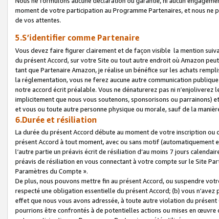
Nous ne formulons aucune déclaration ou garantie, ni aucun engagemen
moment de votre participation au Programme Partenaires, et nous ne p
de vos attentes.
5.S’identifier comme Partenaire
Vous devez faire figurer clairement et de façon visible la mention sui
du présent Accord, sur votre Site ou tout autre endroit où Amazon peut vo
tant que Partenaire Amazon, je réalise un bénéfice sur les achats remplis
la réglementation, vous ne ferez aucune autre communication publique
notre accord écrit préalable. Vous ne dénaturerez pas ni n’enjoliverez 
implicitement que nous vous soutenons, sponsorisons ou parrainons) et v
et vous ou toute autre personne physique ou morale, sauf de la manièr
6.Durée et résiliation
La durée du présent Accord débute au moment de votre inscription ou de
présent Accord à tout moment, avec ou sans motif (automatiquement et sa
l’autre partie un préavis écrit de résiliation d’au moins 7 jours calenda
préavis de résiliation en vous connectant à votre compte sur le Site Par
Paramètres du Compte ».
De plus, nous pouvons mettre fin au présent Accord, ou suspendre votre 
respecté une obligation essentielle du présent Accord; (b) vous n’avez p
effet que nous vous avons adressée, à toute autre violation du présen
pourrions être confrontés à de potentielles actions ou mises en œuvre 