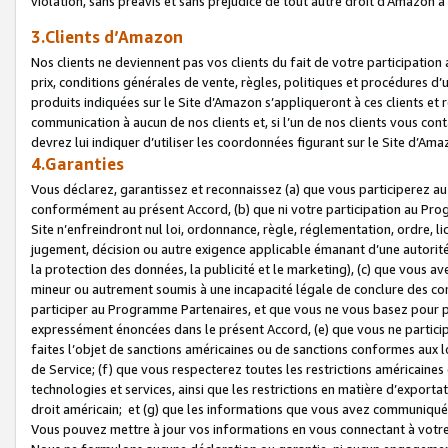
violation, sans préavis et sans préjudice de tout autre droit d’Amazo
3.Clients d’Amazon
Nos clients ne deviennent pas vos clients du fait de votre participati
prix, conditions générales de vente, règles, politiques et procédures d’u
produits indiquées sur le Site d’Amazon s’appliqueront à ces clients et
communication à aucun de nos clients et, si l’un de nos clients vous co
devrez lui indiquer d’utiliser les coordonnées figurant sur le Site d’Ama
4.Garanties
Vous déclarez, garantissez et reconnaissez (a) que vous participerez a
conformément au présent Accord, (b) que ni votre participation au Prog
Site n’enfreindront nul loi, ordonnance, règle, réglementation, ordre, li
jugement, décision ou autre exigence applicable émanant d’une autori
la protection des données, la publicité et le marketing), (c) que vous 
mineur ou autrement soumis à une incapacité légale de conclure des con
participer au Programme Partenaires, et que vous ne vous basez pour pr
expressément énoncées dans le présent Accord, (e) que vous ne particip
faites l’objet de sanctions américaines ou de sanctions conformes aux 
de Service; (f) que vous respecterez toutes les restrictions américaines
technologies et services, ainsi que les restrictions en matière d’exporta
droit américain; et (g) que les informations que vous avez communiqué
Vous pouvez mettre à jour vos informations en vous connectant à votre