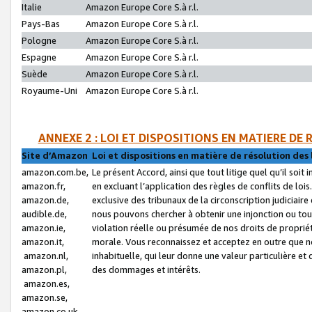
Italie
Amazon Europe Core S.à r.l.
Pays-Bas
Amazon Europe Core S.à r.l.
Pologne
Amazon Europe Core S.à r.l.
Espagne
Amazon Europe Core S.à r.l.
Suède
Amazon Europe Core S.à r.l.
Royaume-Uni
Amazon Europe Core S.à r.l.
ANNEXE 2 : LOI ET DISPOSITIONS EN MATIERE DE
Site d’Amazon
Loi et dispositions en matière de résolution des 
amazon.com.be,
Le présent Accord, ainsi que tout litige quel qu’il soi
amazon.fr,
en excluant l’application des règles de conflits de l
amazon.de,
exclusive des tribunaux de la circonscription judiciai
audible.de,
nous pouvons chercher à obtenir une injonction ou tou
amazon.ie,
violation réelle ou présumée de nos droits de proprié
amazon.it,
morale. Vous reconnaissez et acceptez en outre que n
amazon.nl,
inhabituelle, qui leur donne une valeur particulière 
amazon.pl,
des dommages et intérêts.
amazon.es,
amazon.se,
amazon.co.uk,