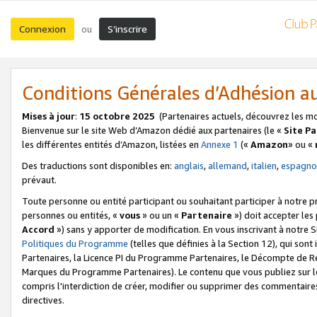
Connexion
S’inscrire
ou
Conditions Générales d’Adhésion 
Mises à jour
:
15 octobre 2025
(Partenaires actuels, découvrez les m
Bienvenue sur le site Web d’Amazon dédié aux partenaires (le «
Site P
les différentes entités d’Amazon, listées en
Annexe 1
(«
Amazon
» ou «
Des traductions sont disponibles en:
anglais
,
allemand
,
italien
,
espagno
prévaut.
Toute personne ou entité participant ou souhaitant participer à notre 
personnes ou entités, «
vous
» ou un «
Partenaire
») doit accepter le
Accord
») sans y apporter de modification. En vous inscrivant à notre Si
Politiques du Programme
(telles que définies à la Section 12), qui so
Partenaires, la Licence PI du Programme Partenaires, le Décompte de 
Marques du Programme Partenaires). Le contenu que vous publiez sur l
compris l'interdiction de créer, modifier ou supprimer des commentaires
directives.