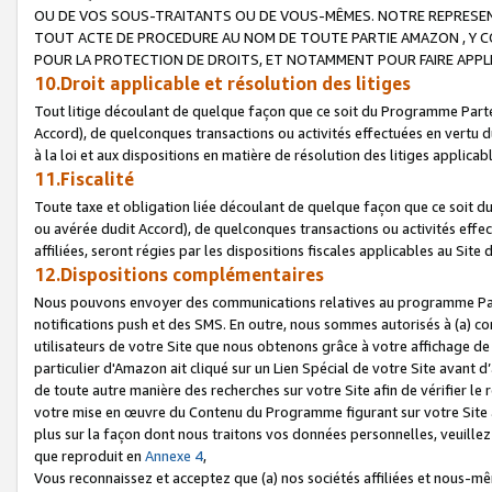
OU DE VOS SOUS-TRAITANTS OU DE VOUS-MÊMES. NOTRE REPRES
TOUT ACTE DE PROCEDURE AU NOM DE TOUTE PARTIE AMAZON , Y CO
POUR LA PROTECTION DE DROITS, ET NOTAMMENT POUR FAIRE APPL
10.Droit applicable et résolution des litiges
Tout litige découlant de quelque façon que ce soit du Programme Parte
Accord), de quelconques transactions ou activités effectuées en vertu d
à la loi et aux dispositions en matière de résolution des litiges applic
11.Fiscalité
Toute taxe et obligation liée découlant de quelque façon que ce soit 
ou avérée dudit Accord), de quelconques transactions ou activités effe
affiliées, seront régies par les dispositions fiscales applicables au Si
12.Dispositions complémentaires
Nous pouvons envoyer des communications relatives au programme Parten
notifications push et des SMS. En outre, nous sommes autorisés à (a) cont
utilisateurs de votre Site que nous obtenons grâce à votre affichage de
particulier d'Amazon ait cliqué sur un Lien Spécial de votre Site avant d
de toute autre manière des recherches sur votre Site afin de vérifier le re
votre mise en œuvre du Contenu du Programme figurant sur votre Site à
plus sur la façon dont nous traitons vos données personnelles, veuille
que reproduit en
Annexe 4
,
Vous reconnaissez et acceptez que (a) nos sociétés affiliées et nous-m