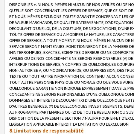
DISPONIBLES ». NI NOUS-MEMES NI AUCUN DE NOS AFFILIES OU D
QU’ELLE SOIT CONCERNANT LES OFFRES DE SERVICE, QUE CE SOIT DE
ET NOUS-MÊMES DECLINONS TOUTE GARANTIE CONCERNANT LES OFFRE
DE VALEUR MARCHANDE, DE QUALITE SATISFAISANTE, D’ADEQUATION
DECOULANT D’UNE LOI, DE LA COUTUME, DE NEGOCIATIONS, D’UNE
TOUTE OFFRE DE SERVICE OU A MODIFIER LA NATURE, LES CARACTERI
OFFRE DE SERVICE, A TOUT MOMENT. NI NOUS-MÊMES NI AUCUN DE 
SERVICE SERONT MAINTENUES, FONCTIONNERONT DE LA MANIERE DECR
ININTERROMPUES, EXACTES, EXEMPTES D’ERREUR OU NE COMPORT
AFFILIES OU DE NOS CONCEDANTS NE SERONS RESPONSABLES (A) DE
INTERRUPTIONS DE SERVICE, Y COMPRIS DE QUELCONQUES COUPURE
NON-AUTORISE A, OU MODIFICATION DE, OU SUPPRESSION, DESTRUC
TEXTE OU TOUT AUTRE INFORMATION OU CONTENU. AUCUN CONSEIL 
TOUT AUTRE PERSONNE PHYSIQUE OU MORALE OU QUE VOUS AURIEZ 
QUELCONQUE GARANTIE NON INDIQUEE EXPRESSEMENT DANS LE PRES
CONCEDANTS NE SERONS RESPONSABLES D’UNE QUELCONQUE COM
DOMMAGES ET INTERETS DECOULANT (X) D'UNE QUELCONQUE PERTE D
D'AUTRES BENEFICES, (Y) DE QUELCONQUES INVESTISSEMENTS, DEP
AU PROGRAMME PARTENAIRES OU (Z) DE TOUTE RESILIATION OU SU
DISPOSITION DE LA PRESENTE SECTION 7 N'AURA POUR EFFET D'EXC
LEGISLATION APPLICABLE INTERDIT LA LIMITATION OU L’EXCLUSION.
8.Limitations de responsabilité