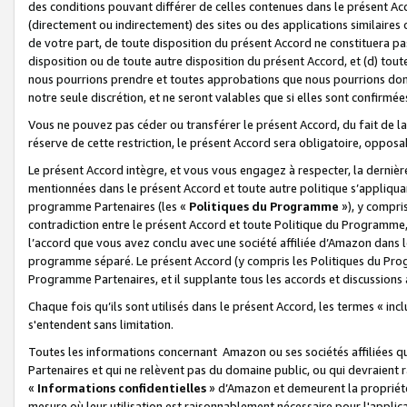
des conditions pouvant différer de celles contenues dans le présent Ac
(directement ou indirectement) des sites ou des applications similaires o
de votre part, de toute disposition du présent Accord ne constituera pa
disposition ou de toute autre disposition du présent Accord, et (d) tou
nous pourrions prendre et toutes approbations que nous pourrions donn
notre seule discrétion, et ne seront valables que si elles sont confirmée
Vous ne pouvez pas céder ou transférer le présent Accord, du fait de la 
réserve de cette restriction, le présent Accord sera obligatoire, opposab
Le présent Accord intègre, et vous vous engagez à respecter, la dernière 
mentionnées dans le présent Accord et toute autre politique s’appliqua
programme Partenaires (les «
Politiques du Programme
»), y compri
contradiction entre le présent Accord et toute Politique du Programme, 
l’accord que vous avez conclu avec une société affiliée d’Amazon dans 
programme séparé. Le présent Accord (y compris les Politiques du Progr
Programme Partenaires, et il supplante tous les accords et discussions 
Chaque fois qu’ils sont utilisés dans le présent Accord, les termes « in
s'entendent sans limitation.
Toutes les informations concernant Amazon ou ses sociétés affiliées 
Partenaires et qui ne relèvent pas du domaine public, ou qui devraient
«
Informations confidentielles
» d’Amazon et demeurent la propriété 
mesure où leur utilisation est raisonnablement nécessaire pour l'appli