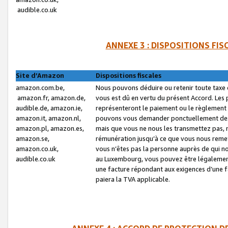
audible.co.uk
ANNEXE 3 : DISPOSITIONS FI
Site d’Amazon
Dispositions fiscales
amazon.com.be,
Nous pouvons déduire ou retenir toute taxe 
amazon.fr, amazon.de,
vous est dû en vertu du présent Accord. Les 
audible.de, amazon.ie,
représenteront le paiement ou le règlement 
amazon.it, amazon.nl,
pouvons vous demander ponctuellement des r
amazon.pl, amazon.es,
mais que vous ne nous les transmettez pas, n
amazon.se,
rémunération jusqu’à ce que vous nous reme
amazon.co.uk,
vous n’êtes pas la personne auprès de qui no
audible.co.uk
au Luxembourg, vous pouvez être légalement 
une facture répondant aux exigences d’une 
paiera la TVA applicable.