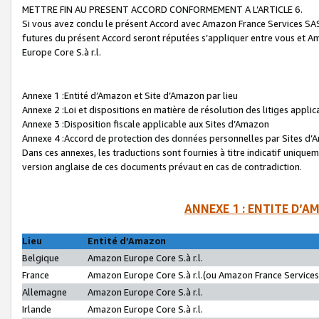
METTRE FIN AU PRESENT ACCORD CONFORMEMENT A L’ARTICLE 6.
Si vous avez conclu le présent Accord avec Amazon France Services SAS 
futures du présent Accord seront réputées s’appliquer entre vous et 
Europe Core S.à r.l.
Annexe 1 :Entité d’Amazon et Site d’Amazon par lieu
Annexe 2 :Loi et dispositions en matière de résolution des litiges appli
Annexe 3 :Disposition fiscale applicable aux Sites d’Amazon
Annexe 4 :Accord de protection des données personnelles par Sites d
Dans ces annexes, les traductions sont fournies à titre indicatif uniquem
version anglaise de ces documents prévaut en cas de contradiction.
ANNEXE 1 : ENTITE D’A
Lieu
Entité d’Amazon
Belgique
Amazon Europe Core S.à r.l.
France
Amazon Europe Core S.à r.l.(ou Amazon France Services 
Allemagne
Amazon Europe Core S.à r.l.
Irlande
Amazon Europe Core S.à r.l.