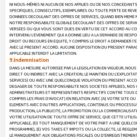
NI NOUS-MÊMES NI AUCUN DE NOS AFFILIES OU DE NOS CONCEDANT
SPECIFIQUES, CONSECUTIFS, EXEMPLAIRES OU TOUTE PERTE DE REVE
DONNEES DECOULANT DES OFFRES DE SERVICES, QUAND BIEN MEME N
NOTRE RESPONSABILITE GLOBALE DECOULANT DES OFFRES DE SERVI
VERSEES OU QUI VOUS SONT DUES EN VERTU DE CET ACCORD AU CO
INTERVENU L’EVENEMENT QUI A DONNE LIEU A LA DEMANDE DE RESP
DROIT OU RECOURS EN EQUITE, Y COMPRIS LE DROIT A DEMANDER l'
AVEC LE PRESENT ACCORD. AUCUNE DISPOSITION DU PRESENT PARAG
APPLICABLE INTERDIT LA LIMITATION.
9.Indemnisation
DANS LA MESURE AUTORISEE PAR LA LEGISLATION EN VIGUEUR, NO
DIRECT OU INDIRECT AVEC LA CREATION, LE MAINTIEN OU L’EXPLOIT
SERVICES) OU AVEC UNE QUELCONQUE VIOLATION DU PRESENT ACCO
DEGAGER DE TOUTE RESPONSABILITE NOS SOCIETES AFFILIEES, NOS 
ADMINISTRATEURS ET REPRESENTANTS RESPECTIFS CONTRE TOUS D
COMPRIS LES FRAIS D’AVOCAT) EN RELATION AVEC (A) VOTRE SITE O
ELEMENTS AVEC D’AUTRES APPLICATIONS, CONTENUS OU PROCESSUS, (
PRODUCTION, LA PUBLICITE, LA PROMOTION OU LA COMMERCIALISAT
VOTRE UTILISATION DE TOUTE OFFRE DE SERVICE, QUE CETTE UTILI
APPLICABLE, (D) TOUT MANQUEMENT DE VOTRE PART A UNE QUELCO
PROGRAMME), (E) VOS TAXES ET IMPOTS OU LA COLLECTE, LE REGLE
LE MANQUEMENT AUX OBLIGATIONS FISCALES OU D’ENREGISTREMENT 