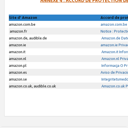
ANNEXE 4 : ACCORD DE PROTECTION 
Site d’ Amazon
Accord de pro
amazon.com.be
amazon.com.be 
amazon.fr
Notice : Protect
amazon.de, audible.de
Amazon.de Date
amazon.ie
amazon.ie Priva
amazon.it
Amazon.it Infor
amazon.nl
Amazon.nl Priva
amazon.pl
Informacja O P
amazon.es
Aviso de Privac
amazon.se
Integritetsmed
amazon.co.uk, audible.co.uk
Amazon.co.uk Pr