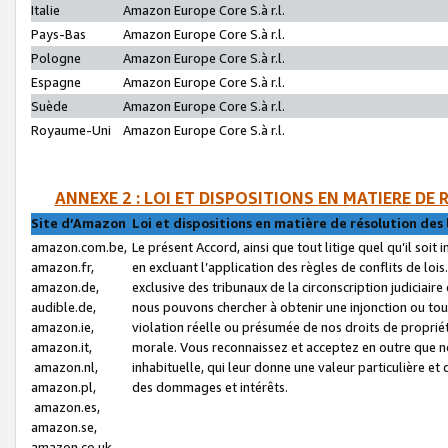
Italie
Amazon Europe Core S.à r.l.
Pays-Bas
Amazon Europe Core S.à r.l.
Pologne
Amazon Europe Core S.à r.l.
Espagne
Amazon Europe Core S.à r.l.
Suède
Amazon Europe Core S.à r.l.
Royaume-Uni
Amazon Europe Core S.à r.l.
ANNEXE 2 : LOI ET DISPOSITIONS EN MATIERE DE
Site d’Amazon
Loi et dispositions en matière de résolution des 
amazon.com.be,
Le présent Accord, ainsi que tout litige quel qu’il soi
amazon.fr,
en excluant l’application des règles de conflits de l
amazon.de,
exclusive des tribunaux de la circonscription judiciai
audible.de,
nous pouvons chercher à obtenir une injonction ou tou
amazon.ie,
violation réelle ou présumée de nos droits de proprié
amazon.it,
morale. Vous reconnaissez et acceptez en outre que n
amazon.nl,
inhabituelle, qui leur donne une valeur particulière 
amazon.pl,
des dommages et intérêts.
amazon.es,
amazon.se,
amazon.co.uk,