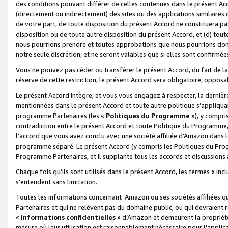
des conditions pouvant différer de celles contenues dans le présent Ac
(directement ou indirectement) des sites ou des applications similaires o
de votre part, de toute disposition du présent Accord ne constituera pa
disposition ou de toute autre disposition du présent Accord, et (d) tou
nous pourrions prendre et toutes approbations que nous pourrions donn
notre seule discrétion, et ne seront valables que si elles sont confirmée
Vous ne pouvez pas céder ou transférer le présent Accord, du fait de la 
réserve de cette restriction, le présent Accord sera obligatoire, opposab
Le présent Accord intègre, et vous vous engagez à respecter, la dernière 
mentionnées dans le présent Accord et toute autre politique s’appliqua
programme Partenaires (les «
Politiques du Programme
»), y compri
contradiction entre le présent Accord et toute Politique du Programme, 
l’accord que vous avez conclu avec une société affiliée d’Amazon dans 
programme séparé. Le présent Accord (y compris les Politiques du Progr
Programme Partenaires, et il supplante tous les accords et discussions 
Chaque fois qu’ils sont utilisés dans le présent Accord, les termes « in
s'entendent sans limitation.
Toutes les informations concernant Amazon ou ses sociétés affiliées 
Partenaires et qui ne relèvent pas du domaine public, ou qui devraient
«
Informations confidentielles
» d’Amazon et demeurent la propriété 
mesure où leur utilisation est raisonnablement nécessaire pour l'appli