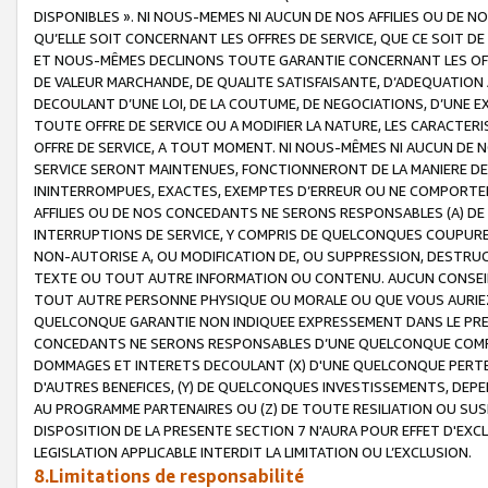
DISPONIBLES ». NI NOUS-MEMES NI AUCUN DE NOS AFFILIES OU D
QU’ELLE SOIT CONCERNANT LES OFFRES DE SERVICE, QUE CE SOIT DE
ET NOUS-MÊMES DECLINONS TOUTE GARANTIE CONCERNANT LES OFFRE
DE VALEUR MARCHANDE, DE QUALITE SATISFAISANTE, D’ADEQUATION
DECOULANT D’UNE LOI, DE LA COUTUME, DE NEGOCIATIONS, D’UNE
TOUTE OFFRE DE SERVICE OU A MODIFIER LA NATURE, LES CARACTERI
OFFRE DE SERVICE, A TOUT MOMENT. NI NOUS-MÊMES NI AUCUN DE 
SERVICE SERONT MAINTENUES, FONCTIONNERONT DE LA MANIERE DECR
ININTERROMPUES, EXACTES, EXEMPTES D’ERREUR OU NE COMPORT
AFFILIES OU DE NOS CONCEDANTS NE SERONS RESPONSABLES (A) DE
INTERRUPTIONS DE SERVICE, Y COMPRIS DE QUELCONQUES COUPURE
NON-AUTORISE A, OU MODIFICATION DE, OU SUPPRESSION, DESTRUC
TEXTE OU TOUT AUTRE INFORMATION OU CONTENU. AUCUN CONSEIL 
TOUT AUTRE PERSONNE PHYSIQUE OU MORALE OU QUE VOUS AURIEZ 
QUELCONQUE GARANTIE NON INDIQUEE EXPRESSEMENT DANS LE PRES
CONCEDANTS NE SERONS RESPONSABLES D’UNE QUELCONQUE COM
DOMMAGES ET INTERETS DECOULANT (X) D'UNE QUELCONQUE PERTE D
D'AUTRES BENEFICES, (Y) DE QUELCONQUES INVESTISSEMENTS, DEP
AU PROGRAMME PARTENAIRES OU (Z) DE TOUTE RESILIATION OU SU
DISPOSITION DE LA PRESENTE SECTION 7 N'AURA POUR EFFET D'EXC
LEGISLATION APPLICABLE INTERDIT LA LIMITATION OU L’EXCLUSION.
8.Limitations de responsabilité