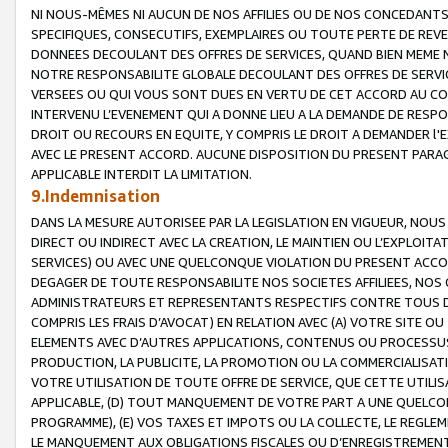
NI NOUS-MÊMES NI AUCUN DE NOS AFFILIES OU DE NOS CONCEDANT
SPECIFIQUES, CONSECUTIFS, EXEMPLAIRES OU TOUTE PERTE DE REVE
DONNEES DECOULANT DES OFFRES DE SERVICES, QUAND BIEN MEME N
NOTRE RESPONSABILITE GLOBALE DECOULANT DES OFFRES DE SERVI
VERSEES OU QUI VOUS SONT DUES EN VERTU DE CET ACCORD AU CO
INTERVENU L’EVENEMENT QUI A DONNE LIEU A LA DEMANDE DE RESP
DROIT OU RECOURS EN EQUITE, Y COMPRIS LE DROIT A DEMANDER l'
AVEC LE PRESENT ACCORD. AUCUNE DISPOSITION DU PRESENT PARAG
APPLICABLE INTERDIT LA LIMITATION.
9.Indemnisation
DANS LA MESURE AUTORISEE PAR LA LEGISLATION EN VIGUEUR, NO
DIRECT OU INDIRECT AVEC LA CREATION, LE MAINTIEN OU L’EXPLOIT
SERVICES) OU AVEC UNE QUELCONQUE VIOLATION DU PRESENT ACCO
DEGAGER DE TOUTE RESPONSABILITE NOS SOCIETES AFFILIEES, NOS 
ADMINISTRATEURS ET REPRESENTANTS RESPECTIFS CONTRE TOUS D
COMPRIS LES FRAIS D’AVOCAT) EN RELATION AVEC (A) VOTRE SITE O
ELEMENTS AVEC D’AUTRES APPLICATIONS, CONTENUS OU PROCESSUS, (
PRODUCTION, LA PUBLICITE, LA PROMOTION OU LA COMMERCIALISAT
VOTRE UTILISATION DE TOUTE OFFRE DE SERVICE, QUE CETTE UTILI
APPLICABLE, (D) TOUT MANQUEMENT DE VOTRE PART A UNE QUELCO
PROGRAMME), (E) VOS TAXES ET IMPOTS OU LA COLLECTE, LE REGLE
LE MANQUEMENT AUX OBLIGATIONS FISCALES OU D’ENREGISTREMENT 