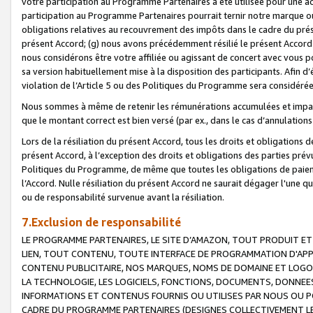
votre participation au Programme Partenaires a été utilisée pour une ac
participation au Programme Partenaires pourrait ternir notre marque ou
obligations relatives au recouvrement des impôts dans le cadre du prése
présent Accord; (g) nous avons précédemment résilié le présent Accord
nous considérons être votre affiliée ou agissant de concert avec vous 
sa version habituellement mise à la disposition des participants. Afin d’é
violation de l’Article 5 ou des Politiques du Programme sera considéré
Nous sommes à même de retenir les rémunérations accumulées et impayée
que le montant correct est bien versé (par ex., dans le cas d’annulations
Lors de la résiliation du présent Accord, tous les droits et obligations 
présent Accord, à l’exception des droits et obligations des parties prévus
Politiques du Programme, de même que toutes les obligations de paiement
l’Accord. Nulle résiliation du présent Accord ne saurait dégager l'une 
ou de responsabilité survenue avant la résiliation.
7.Exclusion de responsabilité
LE PROGRAMME PARTENAIRES, LE SITE D’AMAZON, TOUT PRODUIT ET 
LIEN, TOUT CONTENU, TOUTE INTERFACE DE PROGRAMMATION D'APP
CONTENU PUBLICITAIRE, NOS MARQUES, NOMS DE DOMAINE ET LOGOS
LA TECHNOLOGIE, LES LOGICIELS, FONCTIONS, DOCUMENTS, DONNEES
INFORMATIONS ET CONTENUS FOURNIS OU UTILISES PAR NOUS OU P
CADRE DU PROGRAMME PARTENAIRES (DESIGNES COLLECTIVEMENT LE