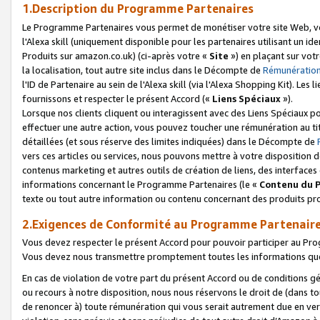
1.Description du Programme Partenaires
Le Programme Partenaires vous permet de monétiser votre site Web, vos 
l'Alexa skill (uniquement disponible pour les partenaires utilisant un 
Produits sur amazon.co.uk) (ci-après votre «
Site
») en plaçant sur votr
la localisation, tout autre site inclus dans le Décompte de
Rémunération
l'ID de Partenaire au sein de l'Alexa skill (via l'Alexa Shopping Kit). Le
fournissons et respecter le présent Accord («
Liens Spéciaux
»).
Lorsque nos clients cliquent ou interagissent avec des Liens Spéciaux p
effectuer une autre action, vous pouvez toucher une rémunération au ti
détaillées (et sous réserve des limites indiquées) dans le Décompte de
vers ces articles ou services, nous pouvons mettre à votre disposition d
contenus marketing et autres outils de création de liens, des interfaces
informations concernant le Programme Partenaires (le «
Contenu du 
texte ou tout autre information ou contenu concernant des produits prop
2.Exigences de Conformité au Programme Partenair
Vous devez respecter le présent Accord pour pouvoir participer au Pr
Vous devez nous transmettre promptement toutes les informations que
En cas de violation de votre part du présent Accord ou de conditions g
ou recours à notre disposition, nous nous réservons le droit de (dans 
de renoncer à) toute rémunération qui vous serait autrement due en ver