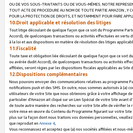
OU DE VOS SOUS-TRAITANTS OU DE VOUS-MÊMES. NOTRE REPRES
TOUT ACTE DE PROCEDURE AU NOM DE TOUTE PARTIE AMAZON , Y CO
POUR LA PROTECTION DE DROITS, ET NOTAMMENT POUR FAIRE APPL
10.Droit applicable et résolution des litiges
Tout litige découlant de quelque façon que ce soit du Programme Parte
Accord), de quelconques transactions ou activités effectuées en vertu d
à la loi et aux dispositions en matière de résolution des litiges applic
11.Fiscalité
Toute taxe et obligation liée découlant de quelque façon que ce soit 
ou avérée dudit Accord), de quelconques transactions ou activités effe
affiliées, seront régies par les dispositions fiscales applicables au Si
12.Dispositions complémentaires
Nous pouvons envoyer des communications relatives au programme Parten
notifications push et des SMS. En outre, nous sommes autorisés à (a) cont
utilisateurs de votre Site que nous obtenons grâce à votre affichage de
particulier d'Amazon ait cliqué sur un Lien Spécial de votre Site avant d
de toute autre manière des recherches sur votre Site afin de vérifier le re
votre mise en œuvre du Contenu du Programme figurant sur votre Site à
plus sur la façon dont nous traitons vos données personnelles, veuille
que reproduit en
Annexe 4
,
Vous reconnaissez et acceptez que (a) nos sociétés affiliées et nous-m