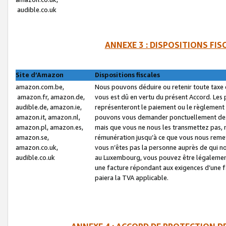
audible.co.uk
ANNEXE 3 : DISPOSITIONS FI
Site d’Amazon
Dispositions fiscales
amazon.com.be,
Nous pouvons déduire ou retenir toute taxe 
amazon.fr, amazon.de,
vous est dû en vertu du présent Accord. Les 
audible.de, amazon.ie,
représenteront le paiement ou le règlement 
amazon.it, amazon.nl,
pouvons vous demander ponctuellement des r
amazon.pl, amazon.es,
mais que vous ne nous les transmettez pas, n
amazon.se,
rémunération jusqu’à ce que vous nous reme
amazon.co.uk,
vous n’êtes pas la personne auprès de qui no
audible.co.uk
au Luxembourg, vous pouvez être légalement 
une facture répondant aux exigences d’une 
paiera la TVA applicable.