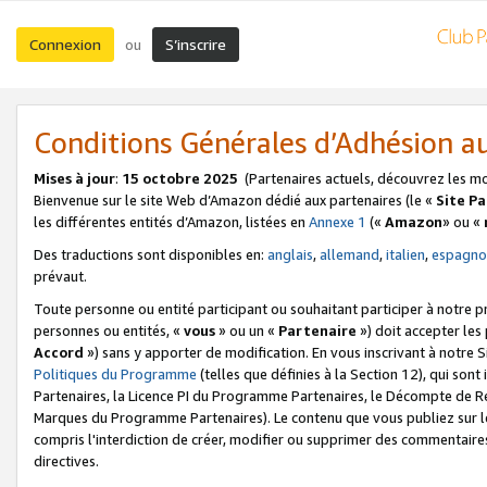
Connexion
S’inscrire
ou
Conditions Générales d’Adhésion 
Mises à jour
:
15 octobre 2025
(Partenaires actuels, découvrez les m
Bienvenue sur le site Web d’Amazon dédié aux partenaires (le «
Site P
les différentes entités d’Amazon, listées en
Annexe 1
(«
Amazon
» ou «
Des traductions sont disponibles en:
anglais
,
allemand
,
italien
,
espagno
prévaut.
Toute personne ou entité participant ou souhaitant participer à notre 
personnes ou entités, «
vous
» ou un «
Partenaire
») doit accepter le
Accord
») sans y apporter de modification. En vous inscrivant à notre Si
Politiques du Programme
(telles que définies à la Section 12), qui so
Partenaires, la Licence PI du Programme Partenaires, le Décompte de 
Marques du Programme Partenaires). Le contenu que vous publiez sur l
compris l'interdiction de créer, modifier ou supprimer des commentaires
directives.