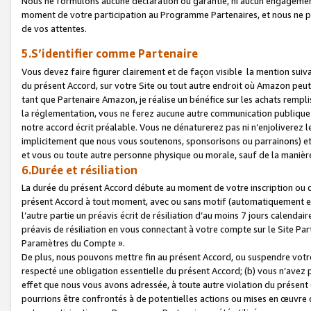
Nous ne formulons aucune déclaration ou garantie, ni aucun engagemen
moment de votre participation au Programme Partenaires, et nous ne p
de vos attentes.
5.S’identifier comme Partenaire
Vous devez faire figurer clairement et de façon visible la mention sui
du présent Accord, sur votre Site ou tout autre endroit où Amazon peut vo
tant que Partenaire Amazon, je réalise un bénéfice sur les achats remplis
la réglementation, vous ne ferez aucune autre communication publique
notre accord écrit préalable. Vous ne dénaturerez pas ni n’enjoliverez 
implicitement que nous vous soutenons, sponsorisons ou parrainons) et v
et vous ou toute autre personne physique ou morale, sauf de la manièr
6.Durée et résiliation
La durée du présent Accord débute au moment de votre inscription ou de
présent Accord à tout moment, avec ou sans motif (automatiquement et sa
l’autre partie un préavis écrit de résiliation d’au moins 7 jours calenda
préavis de résiliation en vous connectant à votre compte sur le Site Par
Paramètres du Compte ».
De plus, nous pouvons mettre fin au présent Accord, ou suspendre votre 
respecté une obligation essentielle du présent Accord; (b) vous n’avez p
effet que nous vous avons adressée, à toute autre violation du présen
pourrions être confrontés à de potentielles actions ou mises en œuvre 