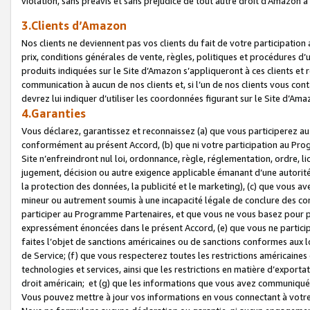
violation, sans préavis et sans préjudice de tout autre droit d’Amazo
3.Clients d’Amazon
Nos clients ne deviennent pas vos clients du fait de votre participati
prix, conditions générales de vente, règles, politiques et procédures d’u
produits indiquées sur le Site d’Amazon s’appliqueront à ces clients et
communication à aucun de nos clients et, si l’un de nos clients vous co
devrez lui indiquer d’utiliser les coordonnées figurant sur le Site d’Ama
4.Garanties
Vous déclarez, garantissez et reconnaissez (a) que vous participerez a
conformément au présent Accord, (b) que ni votre participation au Prog
Site n’enfreindront nul loi, ordonnance, règle, réglementation, ordre, li
jugement, décision ou autre exigence applicable émanant d’une autori
la protection des données, la publicité et le marketing), (c) que vous 
mineur ou autrement soumis à une incapacité légale de conclure des con
participer au Programme Partenaires, et que vous ne vous basez pour pr
expressément énoncées dans le présent Accord, (e) que vous ne particip
faites l’objet de sanctions américaines ou de sanctions conformes aux 
de Service; (f) que vous respecterez toutes les restrictions américaines
technologies et services, ainsi que les restrictions en matière d’exporta
droit américain; et (g) que les informations que vous avez communiqué
Vous pouvez mettre à jour vos informations en vous connectant à votre