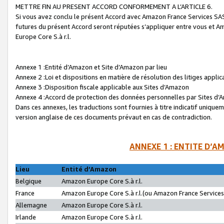
METTRE FIN AU PRESENT ACCORD CONFORMEMENT A L’ARTICLE 6.
Si vous avez conclu le présent Accord avec Amazon France Services SAS 
futures du présent Accord seront réputées s’appliquer entre vous et 
Europe Core S.à r.l.
Annexe 1 :Entité d’Amazon et Site d’Amazon par lieu
Annexe 2 :Loi et dispositions en matière de résolution des litiges appli
Annexe 3 :Disposition fiscale applicable aux Sites d’Amazon
Annexe 4 :Accord de protection des données personnelles par Sites d
Dans ces annexes, les traductions sont fournies à titre indicatif uniquem
version anglaise de ces documents prévaut en cas de contradiction.
ANNEXE 1 : ENTITE D’A
Lieu
Entité d’Amazon
Belgique
Amazon Europe Core S.à r.l.
France
Amazon Europe Core S.à r.l.(ou Amazon France Services 
Allemagne
Amazon Europe Core S.à r.l.
Irlande
Amazon Europe Core S.à r.l.