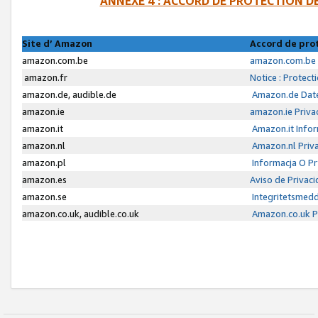
ANNEXE 4 : ACCORD DE PROTECTION 
Site d’ Amazon
Accord de pro
amazon.com.be
amazon.com.be 
amazon.fr
Notice : Protect
amazon.de, audible.de
Amazon.de Date
amazon.ie
amazon.ie Priva
amazon.it
Amazon.it Infor
amazon.nl
Amazon.nl Priva
amazon.pl
Informacja O P
amazon.es
Aviso de Privac
amazon.se
Integritetsmed
amazon.co.uk, audible.co.uk
Amazon.co.uk Pr