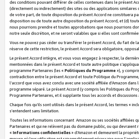
des conditions pouvant différer de celles contenues dans le présent Ac
(directement ou indirectement) des sites ou des applications similaires o
de votre part, de toute disposition du présent Accord ne constituera pa
disposition ou de toute autre disposition du présent Accord, et (d) tou
nous pourrions prendre et toutes approbations que nous pourrions donn
notre seule discrétion, et ne seront valables que si elles sont confirmée
Vous ne pouvez pas céder ou transférer le présent Accord, du fait de la 
réserve de cette restriction, le présent Accord sera obligatoire, opposab
Le présent Accord intègre, et vous vous engagez à respecter, la dernière 
mentionnées dans le présent Accord et toute autre politique s’appliqua
programme Partenaires (les «
Politiques du Programme
»), y compri
contradiction entre le présent Accord et toute Politique du Programme, 
l’accord que vous avez conclu avec une société affiliée d’Amazon dans 
programme séparé. Le présent Accord (y compris les Politiques du Progr
Programme Partenaires, et il supplante tous les accords et discussions 
Chaque fois qu’ils sont utilisés dans le présent Accord, les termes « in
s'entendent sans limitation.
Toutes les informations concernant Amazon ou ses sociétés affiliées 
Partenaires et qui ne relèvent pas du domaine public, ou qui devraient
«
Informations confidentielles
» d’Amazon et demeurent la propriété 
mesure où leur utilisation est raisonnablement nécessaire pour l'appli