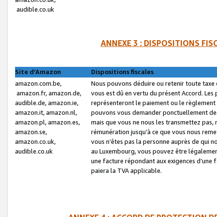
audible.co.uk
ANNEXE 3 : DISPOSITIONS FI
Site d’Amazon
Dispositions fiscales
amazon.com.be,
Nous pouvons déduire ou retenir toute taxe 
amazon.fr, amazon.de,
vous est dû en vertu du présent Accord. Les 
audible.de, amazon.ie,
représenteront le paiement ou le règlement 
amazon.it, amazon.nl,
pouvons vous demander ponctuellement des r
amazon.pl, amazon.es,
mais que vous ne nous les transmettez pas, n
amazon.se,
rémunération jusqu’à ce que vous nous reme
amazon.co.uk,
vous n’êtes pas la personne auprès de qui no
audible.co.uk
au Luxembourg, vous pouvez être légalement 
une facture répondant aux exigences d’une 
paiera la TVA applicable.