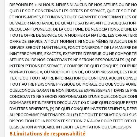
DISPONIBLES ». NI NOUS-MEMES NI AUCUN DE NOS AFFILIES OU D
QU’ELLE SOIT CONCERNANT LES OFFRES DE SERVICE, QUE CE SOIT DE
ET NOUS-MÊMES DECLINONS TOUTE GARANTIE CONCERNANT LES OFFRE
DE VALEUR MARCHANDE, DE QUALITE SATISFAISANTE, D’ADEQUATION
DECOULANT D’UNE LOI, DE LA COUTUME, DE NEGOCIATIONS, D’UNE
TOUTE OFFRE DE SERVICE OU A MODIFIER LA NATURE, LES CARACTERI
OFFRE DE SERVICE, A TOUT MOMENT. NI NOUS-MÊMES NI AUCUN DE 
SERVICE SERONT MAINTENUES, FONCTIONNERONT DE LA MANIERE DECR
ININTERROMPUES, EXACTES, EXEMPTES D’ERREUR OU NE COMPORT
AFFILIES OU DE NOS CONCEDANTS NE SERONS RESPONSABLES (A) DE
INTERRUPTIONS DE SERVICE, Y COMPRIS DE QUELCONQUES COUPURE
NON-AUTORISE A, OU MODIFICATION DE, OU SUPPRESSION, DESTRUC
TEXTE OU TOUT AUTRE INFORMATION OU CONTENU. AUCUN CONSEIL 
TOUT AUTRE PERSONNE PHYSIQUE OU MORALE OU QUE VOUS AURIEZ 
QUELCONQUE GARANTIE NON INDIQUEE EXPRESSEMENT DANS LE PRES
CONCEDANTS NE SERONS RESPONSABLES D’UNE QUELCONQUE COM
DOMMAGES ET INTERETS DECOULANT (X) D'UNE QUELCONQUE PERTE D
D'AUTRES BENEFICES, (Y) DE QUELCONQUES INVESTISSEMENTS, DEP
AU PROGRAMME PARTENAIRES OU (Z) DE TOUTE RESILIATION OU SU
DISPOSITION DE LA PRESENTE SECTION 7 N'AURA POUR EFFET D'EXC
LEGISLATION APPLICABLE INTERDIT LA LIMITATION OU L’EXCLUSION.
8.Limitations de responsabilité