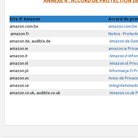
ANNEXE 4 : ACCORD DE PROTECTION 
Site d’ Amazon
Accord de pro
amazon.com.be
amazon.com.be 
amazon.fr
Notice : Protect
amazon.de, audible.de
Amazon.de Date
amazon.ie
amazon.ie Priva
amazon.it
Amazon.it Infor
amazon.nl
Amazon.nl Priva
amazon.pl
Informacja O P
amazon.es
Aviso de Privac
amazon.se
Integritetsmed
amazon.co.uk, audible.co.uk
Amazon.co.uk Pr