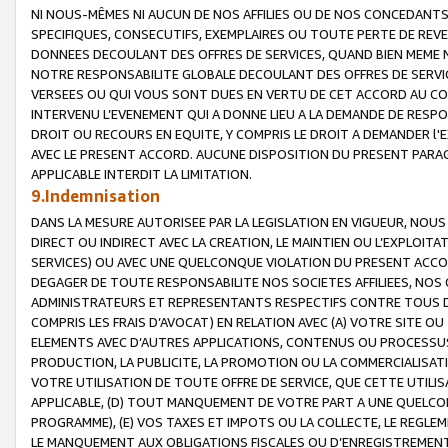
NI NOUS-MÊMES NI AUCUN DE NOS AFFILIES OU DE NOS CONCEDANT
SPECIFIQUES, CONSECUTIFS, EXEMPLAIRES OU TOUTE PERTE DE REVE
DONNEES DECOULANT DES OFFRES DE SERVICES, QUAND BIEN MEME N
NOTRE RESPONSABILITE GLOBALE DECOULANT DES OFFRES DE SERVI
VERSEES OU QUI VOUS SONT DUES EN VERTU DE CET ACCORD AU CO
INTERVENU L’EVENEMENT QUI A DONNE LIEU A LA DEMANDE DE RESP
DROIT OU RECOURS EN EQUITE, Y COMPRIS LE DROIT A DEMANDER l'
AVEC LE PRESENT ACCORD. AUCUNE DISPOSITION DU PRESENT PARAG
APPLICABLE INTERDIT LA LIMITATION.
9.Indemnisation
DANS LA MESURE AUTORISEE PAR LA LEGISLATION EN VIGUEUR, NO
DIRECT OU INDIRECT AVEC LA CREATION, LE MAINTIEN OU L’EXPLOIT
SERVICES) OU AVEC UNE QUELCONQUE VIOLATION DU PRESENT ACCO
DEGAGER DE TOUTE RESPONSABILITE NOS SOCIETES AFFILIEES, NOS 
ADMINISTRATEURS ET REPRESENTANTS RESPECTIFS CONTRE TOUS D
COMPRIS LES FRAIS D’AVOCAT) EN RELATION AVEC (A) VOTRE SITE O
ELEMENTS AVEC D’AUTRES APPLICATIONS, CONTENUS OU PROCESSUS, (
PRODUCTION, LA PUBLICITE, LA PROMOTION OU LA COMMERCIALISAT
VOTRE UTILISATION DE TOUTE OFFRE DE SERVICE, QUE CETTE UTILI
APPLICABLE, (D) TOUT MANQUEMENT DE VOTRE PART A UNE QUELCO
PROGRAMME), (E) VOS TAXES ET IMPOTS OU LA COLLECTE, LE REGLE
LE MANQUEMENT AUX OBLIGATIONS FISCALES OU D’ENREGISTREMENT 