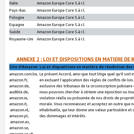
Italie
Amazon Europe Core S.à r.l.
Pays-Bas
Amazon Europe Core S.à r.l.
Pologne
Amazon Europe Core S.à r.l.
Espagne
Amazon Europe Core S.à r.l.
Suède
Amazon Europe Core S.à r.l.
Royaume-Uni
Amazon Europe Core S.à r.l.
ANNEXE 2 : LOI ET DISPOSITIONS EN MATIERE DE
Site d’Amazon
Loi et dispositions en matière de résolution des 
amazon.com.be,
Le présent Accord, ainsi que tout litige quel qu’il soi
amazon.fr,
en excluant l’application des règles de conflits de l
amazon.de,
exclusive des tribunaux de la circonscription judiciai
audible.de,
nous pouvons chercher à obtenir une injonction ou tou
amazon.ie,
violation réelle ou présumée de nos droits de proprié
amazon.it,
morale. Vous reconnaissez et acceptez en outre que n
amazon.nl,
inhabituelle, qui leur donne une valeur particulière 
amazon.pl,
des dommages et intérêts.
amazon.es,
amazon.se,
amazon.co.uk,