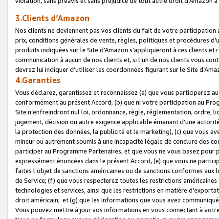
violation, sans préavis et sans préjudice de tout autre droit d’Amazo
3.Clients d’Amazon
Nos clients ne deviennent pas vos clients du fait de votre participati
prix, conditions générales de vente, règles, politiques et procédures d’u
produits indiquées sur le Site d’Amazon s’appliqueront à ces clients et
communication à aucun de nos clients et, si l’un de nos clients vous co
devrez lui indiquer d’utiliser les coordonnées figurant sur le Site d’Ama
4.Garanties
Vous déclarez, garantissez et reconnaissez (a) que vous participerez a
conformément au présent Accord, (b) que ni votre participation au Prog
Site n’enfreindront nul loi, ordonnance, règle, réglementation, ordre, li
jugement, décision ou autre exigence applicable émanant d’une autori
la protection des données, la publicité et le marketing), (c) que vous 
mineur ou autrement soumis à une incapacité légale de conclure des con
participer au Programme Partenaires, et que vous ne vous basez pour pr
expressément énoncées dans le présent Accord, (e) que vous ne particip
faites l’objet de sanctions américaines ou de sanctions conformes aux 
de Service; (f) que vous respecterez toutes les restrictions américaines
technologies et services, ainsi que les restrictions en matière d’exporta
droit américain; et (g) que les informations que vous avez communiqué
Vous pouvez mettre à jour vos informations en vous connectant à votre