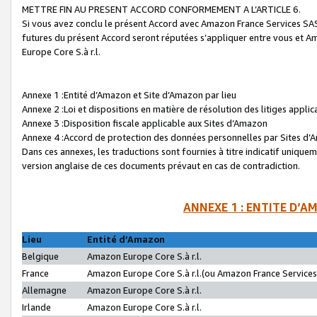
METTRE FIN AU PRESENT ACCORD CONFORMEMENT A L’ARTICLE 6.
Si vous avez conclu le présent Accord avec Amazon France Services SAS 
futures du présent Accord seront réputées s’appliquer entre vous et 
Europe Core S.à r.l.
Annexe 1 :Entité d’Amazon et Site d’Amazon par lieu
Annexe 2 :Loi et dispositions en matière de résolution des litiges appli
Annexe 3 :Disposition fiscale applicable aux Sites d’Amazon
Annexe 4 :Accord de protection des données personnelles par Sites d
Dans ces annexes, les traductions sont fournies à titre indicatif uniquem
version anglaise de ces documents prévaut en cas de contradiction.
ANNEXE 1 : ENTITE D’A
Lieu
Entité d’Amazon
Belgique
Amazon Europe Core S.à r.l.
France
Amazon Europe Core S.à r.l.(ou Amazon France Services 
Allemagne
Amazon Europe Core S.à r.l.
Irlande
Amazon Europe Core S.à r.l.