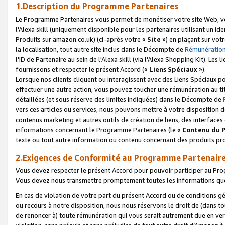
1.Description du Programme Partenaires
Le Programme Partenaires vous permet de monétiser votre site Web, vos 
l'Alexa skill (uniquement disponible pour les partenaires utilisant un 
Produits sur amazon.co.uk) (ci-après votre «
Site
») en plaçant sur votr
la localisation, tout autre site inclus dans le Décompte de
Rémunération
l'ID de Partenaire au sein de l'Alexa skill (via l'Alexa Shopping Kit). Le
fournissons et respecter le présent Accord («
Liens Spéciaux
»).
Lorsque nos clients cliquent ou interagissent avec des Liens Spéciaux p
effectuer une autre action, vous pouvez toucher une rémunération au ti
détaillées (et sous réserve des limites indiquées) dans le Décompte de
vers ces articles ou services, nous pouvons mettre à votre disposition d
contenus marketing et autres outils de création de liens, des interfaces
informations concernant le Programme Partenaires (le «
Contenu du 
texte ou tout autre information ou contenu concernant des produits prop
2.Exigences de Conformité au Programme Partenair
Vous devez respecter le présent Accord pour pouvoir participer au Pr
Vous devez nous transmettre promptement toutes les informations que
En cas de violation de votre part du présent Accord ou de conditions g
ou recours à notre disposition, nous nous réservons le droit de (dans 
de renoncer à) toute rémunération qui vous serait autrement due en ver