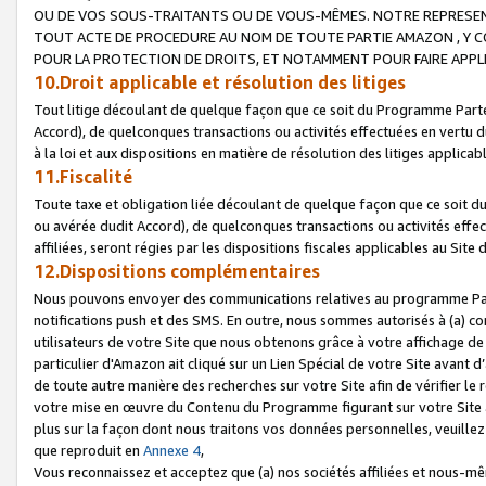
OU DE VOS SOUS-TRAITANTS OU DE VOUS-MÊMES. NOTRE REPRES
TOUT ACTE DE PROCEDURE AU NOM DE TOUTE PARTIE AMAZON , Y CO
POUR LA PROTECTION DE DROITS, ET NOTAMMENT POUR FAIRE APPL
10.Droit applicable et résolution des litiges
Tout litige découlant de quelque façon que ce soit du Programme Parte
Accord), de quelconques transactions ou activités effectuées en vertu d
à la loi et aux dispositions en matière de résolution des litiges applic
11.Fiscalité
Toute taxe et obligation liée découlant de quelque façon que ce soit 
ou avérée dudit Accord), de quelconques transactions ou activités effe
affiliées, seront régies par les dispositions fiscales applicables au Si
12.Dispositions complémentaires
Nous pouvons envoyer des communications relatives au programme Parten
notifications push et des SMS. En outre, nous sommes autorisés à (a) cont
utilisateurs de votre Site que nous obtenons grâce à votre affichage de
particulier d'Amazon ait cliqué sur un Lien Spécial de votre Site avant d
de toute autre manière des recherches sur votre Site afin de vérifier le re
votre mise en œuvre du Contenu du Programme figurant sur votre Site à
plus sur la façon dont nous traitons vos données personnelles, veuille
que reproduit en
Annexe 4
,
Vous reconnaissez et acceptez que (a) nos sociétés affiliées et nous-m