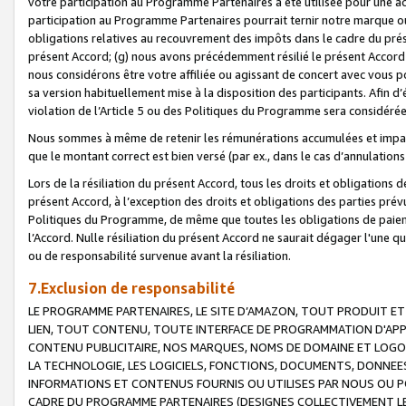
votre participation au Programme Partenaires a été utilisée pour une ac
participation au Programme Partenaires pourrait ternir notre marque ou
obligations relatives au recouvrement des impôts dans le cadre du prése
présent Accord; (g) nous avons précédemment résilié le présent Accord
nous considérons être votre affiliée ou agissant de concert avec vous 
sa version habituellement mise à la disposition des participants. Afin d’é
violation de l’Article 5 ou des Politiques du Programme sera considéré
Nous sommes à même de retenir les rémunérations accumulées et impayée
que le montant correct est bien versé (par ex., dans le cas d’annulations
Lors de la résiliation du présent Accord, tous les droits et obligations 
présent Accord, à l’exception des droits et obligations des parties prévus
Politiques du Programme, de même que toutes les obligations de paiement
l’Accord. Nulle résiliation du présent Accord ne saurait dégager l'une 
ou de responsabilité survenue avant la résiliation.
7.Exclusion de responsabilité
LE PROGRAMME PARTENAIRES, LE SITE D’AMAZON, TOUT PRODUIT ET 
LIEN, TOUT CONTENU, TOUTE INTERFACE DE PROGRAMMATION D'APP
CONTENU PUBLICITAIRE, NOS MARQUES, NOMS DE DOMAINE ET LOGOS
LA TECHNOLOGIE, LES LOGICIELS, FONCTIONS, DOCUMENTS, DONNEES
INFORMATIONS ET CONTENUS FOURNIS OU UTILISES PAR NOUS OU P
CADRE DU PROGRAMME PARTENAIRES (DESIGNES COLLECTIVEMENT LE