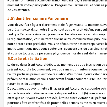
Nous ne formulons aucune déclaration ou garantie, ni aucun engagemen
moment de votre participation au Programme Partenaires, et nous ne p
de vos attentes.
5.S’identifier comme Partenaire
Vous devez faire figurer clairement et de façon visible la mention sui
du présent Accord, sur votre Site ou tout autre endroit où Amazon peut vo
tant que Partenaire Amazon, je réalise un bénéfice sur les achats remplis
la réglementation, vous ne ferez aucune autre communication publique
notre accord écrit préalable. Vous ne dénaturerez pas ni n’enjoliverez 
implicitement que nous vous soutenons, sponsorisons ou parrainons) et v
et vous ou toute autre personne physique ou morale, sauf de la manièr
6.Durée et résiliation
La durée du présent Accord débute au moment de votre inscription ou de
présent Accord à tout moment, avec ou sans motif (automatiquement et sa
l’autre partie un préavis écrit de résiliation d’au moins 7 jours calenda
préavis de résiliation en vous connectant à votre compte sur le Site Par
Paramètres du Compte ».
De plus, nous pouvons mettre fin au présent Accord, ou suspendre votre 
respecté une obligation essentielle du présent Accord; (b) vous n’avez p
effet que nous vous avons adressée, à toute autre violation du présen
pourrions être confrontés à de potentielles actions ou mises en œuvre 