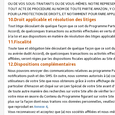
OU DE VOS SOUS-TRAITANTS OU DE VOUS-MÊMES. NOTRE REPRES
TOUT ACTE DE PROCEDURE AU NOM DE TOUTE PARTIE AMAZON , Y CO
POUR LA PROTECTION DE DROITS, ET NOTAMMENT POUR FAIRE APPL
10.Droit applicable et résolution des litiges
Tout litige découlant de quelque façon que ce soit du Programme Parte
Accord), de quelconques transactions ou activités effectuées en vertu d
à la loi et aux dispositions en matière de résolution des litiges applic
11.Fiscalité
Toute taxe et obligation liée découlant de quelque façon que ce soit 
ou avérée dudit Accord), de quelconques transactions ou activités effe
affiliées, seront régies par les dispositions fiscales applicables au Si
12.Dispositions complémentaires
Nous pouvons envoyer des communications relatives au programme Parten
notifications push et des SMS. En outre, nous sommes autorisés à (a) cont
utilisateurs de votre Site que nous obtenons grâce à votre affichage de
particulier d'Amazon ait cliqué sur un Lien Spécial de votre Site avant d
de toute autre manière des recherches sur votre Site afin de vérifier le re
votre mise en œuvre du Contenu du Programme figurant sur votre Site à
plus sur la façon dont nous traitons vos données personnelles, veuille
que reproduit en
Annexe 4
,
Vous reconnaissez et acceptez que (a) nos sociétés affiliées et nous-m