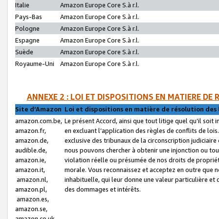
Italie
Amazon Europe Core S.à r.l.
Pays-Bas
Amazon Europe Core S.à r.l.
Pologne
Amazon Europe Core S.à r.l.
Espagne
Amazon Europe Core S.à r.l.
Suède
Amazon Europe Core S.à r.l.
Royaume-Uni
Amazon Europe Core S.à r.l.
ANNEXE 2 : LOI ET DISPOSITIONS EN MATIERE DE
Site d’Amazon
Loi et dispositions en matière de résolution des 
amazon.com.be,
Le présent Accord, ainsi que tout litige quel qu’il soi
amazon.fr,
en excluant l’application des règles de conflits de l
amazon.de,
exclusive des tribunaux de la circonscription judiciai
audible.de,
nous pouvons chercher à obtenir une injonction ou tou
amazon.ie,
violation réelle ou présumée de nos droits de proprié
amazon.it,
morale. Vous reconnaissez et acceptez en outre que n
amazon.nl,
inhabituelle, qui leur donne une valeur particulière 
amazon.pl,
des dommages et intérêts.
amazon.es,
amazon.se,
amazon.co.uk,