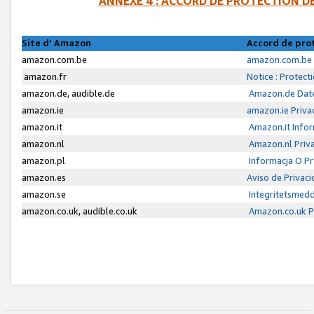
ANNEXE 4 : ACCORD DE PROTECTION 
Site d’ Amazon
Accord de pro
amazon.com.be
amazon.com.be 
amazon.fr
Notice : Protect
amazon.de, audible.de
Amazon.de Date
amazon.ie
amazon.ie Priva
amazon.it
Amazon.it Infor
amazon.nl
Amazon.nl Priva
amazon.pl
Informacja O P
amazon.es
Aviso de Privac
amazon.se
Integritetsmed
amazon.co.uk, audible.co.uk
Amazon.co.uk Pr