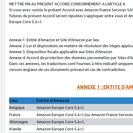
METTRE FIN AU PRESENT ACCORD CONFORMEMENT A L’ARTICLE 6.
Si vous avez conclu le présent Accord avec Amazon France Services SAS 
futures du présent Accord seront réputées s’appliquer entre vous et 
Europe Core S.à r.l.
Annexe 1 :Entité d’Amazon et Site d’Amazon par lieu
Annexe 2 :Loi et dispositions en matière de résolution des litiges appli
Annexe 3 :Disposition fiscale applicable aux Sites d’Amazon
Annexe 4 :Accord de protection des données personnelles par Sites d
Dans ces annexes, les traductions sont fournies à titre indicatif uniquem
version anglaise de ces documents prévaut en cas de contradiction.
ANNEXE 1 : ENTITE D’A
Lieu
Entité d’Amazon
Belgique
Amazon Europe Core S.à r.l.
France
Amazon Europe Core S.à r.l.(ou Amazon France Services 
Allemagne
Amazon Europe Core S.à r.l.
Irlande
Amazon Europe Core S.à r.l.