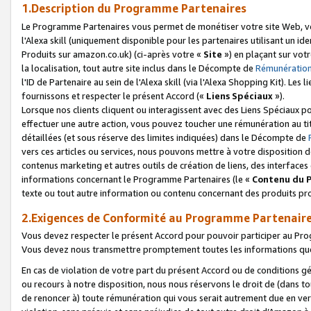
1.Description du Programme Partenaires
Le Programme Partenaires vous permet de monétiser votre site Web, vos 
l'Alexa skill (uniquement disponible pour les partenaires utilisant un 
Produits sur amazon.co.uk) (ci-après votre «
Site
») en plaçant sur votr
la localisation, tout autre site inclus dans le Décompte de
Rémunération
l'ID de Partenaire au sein de l'Alexa skill (via l'Alexa Shopping Kit). Le
fournissons et respecter le présent Accord («
Liens Spéciaux
»).
Lorsque nos clients cliquent ou interagissent avec des Liens Spéciaux p
effectuer une autre action, vous pouvez toucher une rémunération au ti
détaillées (et sous réserve des limites indiquées) dans le Décompte de
vers ces articles ou services, nous pouvons mettre à votre disposition d
contenus marketing et autres outils de création de liens, des interfaces
informations concernant le Programme Partenaires (le «
Contenu du 
texte ou tout autre information ou contenu concernant des produits prop
2.Exigences de Conformité au Programme Partenair
Vous devez respecter le présent Accord pour pouvoir participer au Pr
Vous devez nous transmettre promptement toutes les informations que
En cas de violation de votre part du présent Accord ou de conditions g
ou recours à notre disposition, nous nous réservons le droit de (dans 
de renoncer à) toute rémunération qui vous serait autrement due en ver