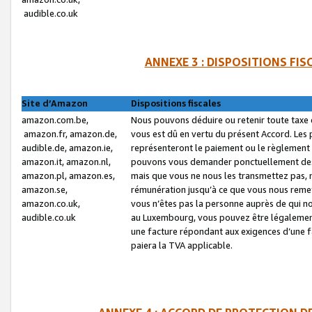
audible.co.uk
ANNEXE 3 : DISPOSITIONS FI
Site d’Amazon
Dispositions fiscales
amazon.com.be,
Nous pouvons déduire ou retenir toute taxe 
amazon.fr, amazon.de,
vous est dû en vertu du présent Accord. Les 
audible.de, amazon.ie,
représenteront le paiement ou le règlement 
amazon.it, amazon.nl,
pouvons vous demander ponctuellement des r
amazon.pl, amazon.es,
mais que vous ne nous les transmettez pas, n
amazon.se,
rémunération jusqu’à ce que vous nous reme
amazon.co.uk,
vous n’êtes pas la personne auprès de qui no
audible.co.uk
au Luxembourg, vous pouvez être légalement 
une facture répondant aux exigences d’une 
paiera la TVA applicable.