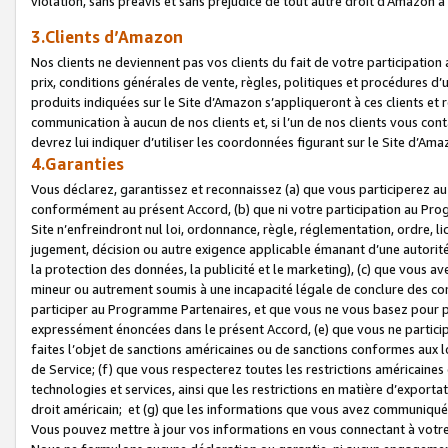
violation, sans préavis et sans préjudice de tout autre droit d’Amazo
3.Clients d’Amazon
Nos clients ne deviennent pas vos clients du fait de votre participati
prix, conditions générales de vente, règles, politiques et procédures d’u
produits indiquées sur le Site d’Amazon s’appliqueront à ces clients et
communication à aucun de nos clients et, si l’un de nos clients vous co
devrez lui indiquer d’utiliser les coordonnées figurant sur le Site d’Ama
4.Garanties
Vous déclarez, garantissez et reconnaissez (a) que vous participerez a
conformément au présent Accord, (b) que ni votre participation au Prog
Site n’enfreindront nul loi, ordonnance, règle, réglementation, ordre, li
jugement, décision ou autre exigence applicable émanant d’une autori
la protection des données, la publicité et le marketing), (c) que vous 
mineur ou autrement soumis à une incapacité légale de conclure des con
participer au Programme Partenaires, et que vous ne vous basez pour pr
expressément énoncées dans le présent Accord, (e) que vous ne particip
faites l’objet de sanctions américaines ou de sanctions conformes aux 
de Service; (f) que vous respecterez toutes les restrictions américaines
technologies et services, ainsi que les restrictions en matière d’exporta
droit américain; et (g) que les informations que vous avez communiqué
Vous pouvez mettre à jour vos informations en vous connectant à votre