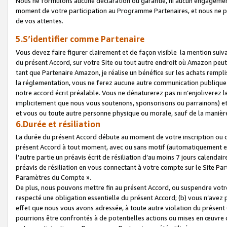
Nous ne formulons aucune déclaration ou garantie, ni aucun engagemen
moment de votre participation au Programme Partenaires, et nous ne p
de vos attentes.
5.S’identifier comme Partenaire
Vous devez faire figurer clairement et de façon visible la mention sui
du présent Accord, sur votre Site ou tout autre endroit où Amazon peut vo
tant que Partenaire Amazon, je réalise un bénéfice sur les achats remplis
la réglementation, vous ne ferez aucune autre communication publique
notre accord écrit préalable. Vous ne dénaturerez pas ni n’enjoliverez 
implicitement que nous vous soutenons, sponsorisons ou parrainons) et v
et vous ou toute autre personne physique ou morale, sauf de la manièr
6.Durée et résiliation
La durée du présent Accord débute au moment de votre inscription ou de
présent Accord à tout moment, avec ou sans motif (automatiquement et sa
l’autre partie un préavis écrit de résiliation d’au moins 7 jours calenda
préavis de résiliation en vous connectant à votre compte sur le Site Par
Paramètres du Compte ».
De plus, nous pouvons mettre fin au présent Accord, ou suspendre votre 
respecté une obligation essentielle du présent Accord; (b) vous n’avez p
effet que nous vous avons adressée, à toute autre violation du présen
pourrions être confrontés à de potentielles actions ou mises en œuvre 