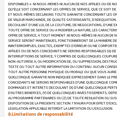
DISPONIBLES ». NI NOUS-MEMES NI AUCUN DE NOS AFFILIES OU D
QU’ELLE SOIT CONCERNANT LES OFFRES DE SERVICE, QUE CE SOIT DE
ET NOUS-MÊMES DECLINONS TOUTE GARANTIE CONCERNANT LES OFFRE
DE VALEUR MARCHANDE, DE QUALITE SATISFAISANTE, D’ADEQUATION
DECOULANT D’UNE LOI, DE LA COUTUME, DE NEGOCIATIONS, D’UNE
TOUTE OFFRE DE SERVICE OU A MODIFIER LA NATURE, LES CARACTERI
OFFRE DE SERVICE, A TOUT MOMENT. NI NOUS-MÊMES NI AUCUN DE 
SERVICE SERONT MAINTENUES, FONCTIONNERONT DE LA MANIERE DECR
ININTERROMPUES, EXACTES, EXEMPTES D’ERREUR OU NE COMPORT
AFFILIES OU DE NOS CONCEDANTS NE SERONS RESPONSABLES (A) DE
INTERRUPTIONS DE SERVICE, Y COMPRIS DE QUELCONQUES COUPURE
NON-AUTORISE A, OU MODIFICATION DE, OU SUPPRESSION, DESTRUC
TEXTE OU TOUT AUTRE INFORMATION OU CONTENU. AUCUN CONSEIL 
TOUT AUTRE PERSONNE PHYSIQUE OU MORALE OU QUE VOUS AURIEZ 
QUELCONQUE GARANTIE NON INDIQUEE EXPRESSEMENT DANS LE PRES
CONCEDANTS NE SERONS RESPONSABLES D’UNE QUELCONQUE COM
DOMMAGES ET INTERETS DECOULANT (X) D'UNE QUELCONQUE PERTE D
D'AUTRES BENEFICES, (Y) DE QUELCONQUES INVESTISSEMENTS, DEP
AU PROGRAMME PARTENAIRES OU (Z) DE TOUTE RESILIATION OU SU
DISPOSITION DE LA PRESENTE SECTION 7 N'AURA POUR EFFET D'EXC
LEGISLATION APPLICABLE INTERDIT LA LIMITATION OU L’EXCLUSION.
8.Limitations de responsabilité