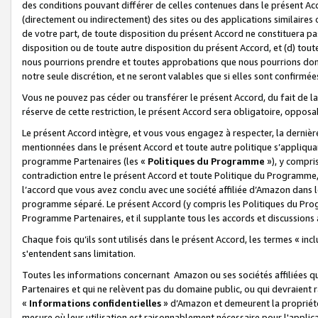
des conditions pouvant différer de celles contenues dans le présent Ac
(directement ou indirectement) des sites ou des applications similaires o
de votre part, de toute disposition du présent Accord ne constituera pa
disposition ou de toute autre disposition du présent Accord, et (d) tou
nous pourrions prendre et toutes approbations que nous pourrions donn
notre seule discrétion, et ne seront valables que si elles sont confirmée
Vous ne pouvez pas céder ou transférer le présent Accord, du fait de la 
réserve de cette restriction, le présent Accord sera obligatoire, opposab
Le présent Accord intègre, et vous vous engagez à respecter, la dernière 
mentionnées dans le présent Accord et toute autre politique s’appliqua
programme Partenaires (les «
Politiques du Programme
»), y compri
contradiction entre le présent Accord et toute Politique du Programme, 
l’accord que vous avez conclu avec une société affiliée d’Amazon dans 
programme séparé. Le présent Accord (y compris les Politiques du Progr
Programme Partenaires, et il supplante tous les accords et discussions 
Chaque fois qu’ils sont utilisés dans le présent Accord, les termes « in
s'entendent sans limitation.
Toutes les informations concernant Amazon ou ses sociétés affiliées 
Partenaires et qui ne relèvent pas du domaine public, ou qui devraient
«
Informations confidentielles
» d’Amazon et demeurent la propriété 
mesure où leur utilisation est raisonnablement nécessaire pour l'appli