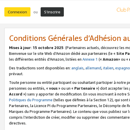
Connexion
S’inscrire
ou
Conditions Générales d’Adhésion 
Mises à jour
:
15 octobre 2025
(Partenaires actuels, découvrez les m
Bienvenue sur le site Web d’Amazon dédié aux partenaires (le «
Site P
les différentes entités d’Amazon, listées en
Annexe 1
(«
Amazon
» ou «
Des traductions sont disponibles en:
anglais
,
allemand
,
italien
,
espagno
prévaut.
Toute personne ou entité participant ou souhaitant participer à notre 
personnes ou entités, «
vous
» ou un «
Partenaire
») doit accepter le
Accord
») sans y apporter de modification. En vous inscrivant à notre Si
Politiques du Programme
(telles que définies à la Section 12), qui so
Partenaires, la Licence PI du Programme Partenaires, le Décompte de 
Marques du Programme Partenaires). Le contenu que vous publiez sur l
compris l'interdiction de créer, modifier ou supprimer des commentaires
directives.