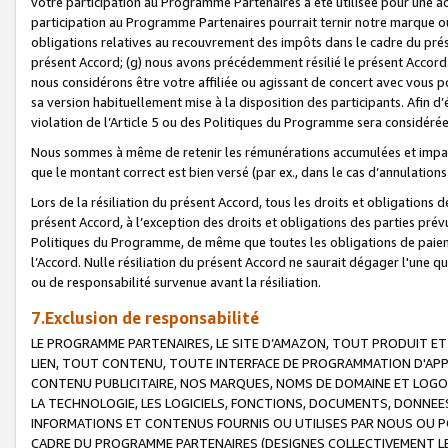
votre participation au Programme Partenaires a été utilisée pour une ac
participation au Programme Partenaires pourrait ternir notre marque ou
obligations relatives au recouvrement des impôts dans le cadre du prése
présent Accord; (g) nous avons précédemment résilié le présent Accord
nous considérons être votre affiliée ou agissant de concert avec vous 
sa version habituellement mise à la disposition des participants. Afin d’é
violation de l’Article 5 ou des Politiques du Programme sera considéré
Nous sommes à même de retenir les rémunérations accumulées et impayée
que le montant correct est bien versé (par ex., dans le cas d’annulations
Lors de la résiliation du présent Accord, tous les droits et obligations 
présent Accord, à l’exception des droits et obligations des parties prévus
Politiques du Programme, de même que toutes les obligations de paiement
l’Accord. Nulle résiliation du présent Accord ne saurait dégager l'une 
ou de responsabilité survenue avant la résiliation.
7.Exclusion de responsabilité
LE PROGRAMME PARTENAIRES, LE SITE D’AMAZON, TOUT PRODUIT ET 
LIEN, TOUT CONTENU, TOUTE INTERFACE DE PROGRAMMATION D'APP
CONTENU PUBLICITAIRE, NOS MARQUES, NOMS DE DOMAINE ET LOGOS
LA TECHNOLOGIE, LES LOGICIELS, FONCTIONS, DOCUMENTS, DONNEES
INFORMATIONS ET CONTENUS FOURNIS OU UTILISES PAR NOUS OU P
CADRE DU PROGRAMME PARTENAIRES (DESIGNES COLLECTIVEMENT LE