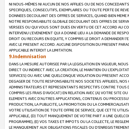
NI NOUS-MÊMES NI AUCUN DE NOS AFFILIES OU DE NOS CONCEDANT
SPECIFIQUES, CONSECUTIFS, EXEMPLAIRES OU TOUTE PERTE DE REVE
DONNEES DECOULANT DES OFFRES DE SERVICES, QUAND BIEN MEME N
NOTRE RESPONSABILITE GLOBALE DECOULANT DES OFFRES DE SERVI
VERSEES OU QUI VOUS SONT DUES EN VERTU DE CET ACCORD AU CO
INTERVENU L’EVENEMENT QUI A DONNE LIEU A LA DEMANDE DE RESP
DROIT OU RECOURS EN EQUITE, Y COMPRIS LE DROIT A DEMANDER l'
AVEC LE PRESENT ACCORD. AUCUNE DISPOSITION DU PRESENT PARAG
APPLICABLE INTERDIT LA LIMITATION.
9.Indemnisation
DANS LA MESURE AUTORISEE PAR LA LEGISLATION EN VIGUEUR, NO
DIRECT OU INDIRECT AVEC LA CREATION, LE MAINTIEN OU L’EXPLOIT
SERVICES) OU AVEC UNE QUELCONQUE VIOLATION DU PRESENT ACCO
DEGAGER DE TOUTE RESPONSABILITE NOS SOCIETES AFFILIEES, NOS 
ADMINISTRATEURS ET REPRESENTANTS RESPECTIFS CONTRE TOUS D
COMPRIS LES FRAIS D’AVOCAT) EN RELATION AVEC (A) VOTRE SITE O
ELEMENTS AVEC D’AUTRES APPLICATIONS, CONTENUS OU PROCESSUS, (
PRODUCTION, LA PUBLICITE, LA PROMOTION OU LA COMMERCIALISAT
VOTRE UTILISATION DE TOUTE OFFRE DE SERVICE, QUE CETTE UTILI
APPLICABLE, (D) TOUT MANQUEMENT DE VOTRE PART A UNE QUELCO
PROGRAMME), (E) VOS TAXES ET IMPOTS OU LA COLLECTE, LE REGLE
LE MANQUEMENT AUX OBLIGATIONS FISCALES OU D’ENREGISTREMENT 