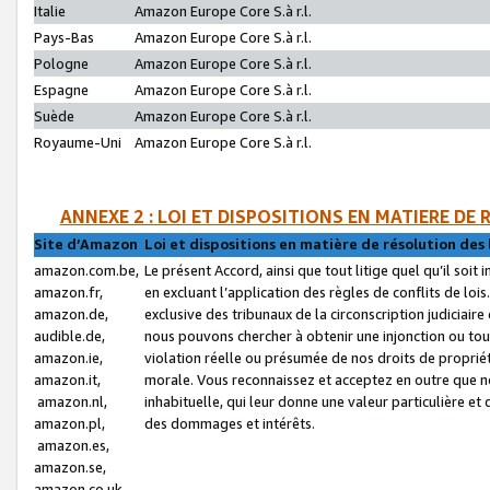
Italie
Amazon Europe Core S.à r.l.
Pays-Bas
Amazon Europe Core S.à r.l.
Pologne
Amazon Europe Core S.à r.l.
Espagne
Amazon Europe Core S.à r.l.
Suède
Amazon Europe Core S.à r.l.
Royaume-Uni
Amazon Europe Core S.à r.l.
ANNEXE 2 : LOI ET DISPOSITIONS EN MATIERE DE
Site d’Amazon
Loi et dispositions en matière de résolution des 
amazon.com.be,
Le présent Accord, ainsi que tout litige quel qu’il soi
amazon.fr,
en excluant l’application des règles de conflits de l
amazon.de,
exclusive des tribunaux de la circonscription judiciai
audible.de,
nous pouvons chercher à obtenir une injonction ou tou
amazon.ie,
violation réelle ou présumée de nos droits de proprié
amazon.it,
morale. Vous reconnaissez et acceptez en outre que n
amazon.nl,
inhabituelle, qui leur donne une valeur particulière 
amazon.pl,
des dommages et intérêts.
amazon.es,
amazon.se,
amazon.co.uk,