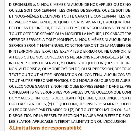
DISPONIBLES ». NI NOUS-MEMES NI AUCUN DE NOS AFFILIES OU D
QU’ELLE SOIT CONCERNANT LES OFFRES DE SERVICE, QUE CE SOIT DE
ET NOUS-MÊMES DECLINONS TOUTE GARANTIE CONCERNANT LES OFFRE
DE VALEUR MARCHANDE, DE QUALITE SATISFAISANTE, D’ADEQUATION
DECOULANT D’UNE LOI, DE LA COUTUME, DE NEGOCIATIONS, D’UNE
TOUTE OFFRE DE SERVICE OU A MODIFIER LA NATURE, LES CARACTERI
OFFRE DE SERVICE, A TOUT MOMENT. NI NOUS-MÊMES NI AUCUN DE 
SERVICE SERONT MAINTENUES, FONCTIONNERONT DE LA MANIERE DECR
ININTERROMPUES, EXACTES, EXEMPTES D’ERREUR OU NE COMPORT
AFFILIES OU DE NOS CONCEDANTS NE SERONS RESPONSABLES (A) DE
INTERRUPTIONS DE SERVICE, Y COMPRIS DE QUELCONQUES COUPURE
NON-AUTORISE A, OU MODIFICATION DE, OU SUPPRESSION, DESTRUC
TEXTE OU TOUT AUTRE INFORMATION OU CONTENU. AUCUN CONSEIL 
TOUT AUTRE PERSONNE PHYSIQUE OU MORALE OU QUE VOUS AURIEZ 
QUELCONQUE GARANTIE NON INDIQUEE EXPRESSEMENT DANS LE PRES
CONCEDANTS NE SERONS RESPONSABLES D’UNE QUELCONQUE COM
DOMMAGES ET INTERETS DECOULANT (X) D'UNE QUELCONQUE PERTE D
D'AUTRES BENEFICES, (Y) DE QUELCONQUES INVESTISSEMENTS, DEP
AU PROGRAMME PARTENAIRES OU (Z) DE TOUTE RESILIATION OU SU
DISPOSITION DE LA PRESENTE SECTION 7 N'AURA POUR EFFET D'EXC
LEGISLATION APPLICABLE INTERDIT LA LIMITATION OU L’EXCLUSION.
8.Limitations de responsabilité