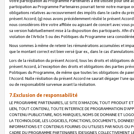
votre participation au Programme Partenaires a été utilisée pour une ac
participation au Programme Partenaires pourrait ternir notre marque ou
obligations relatives au recouvrement des impôts dans le cadre du prése
présent Accord; (g) nous avons précédemment résilié le présent Accord
nous considérons être votre affiliée ou agissant de concert avec vous 
sa version habituellement mise à la disposition des participants. Afin d’é
violation de l’Article 5 ou des Politiques du Programme sera considéré
Nous sommes à même de retenir les rémunérations accumulées et impayée
que le montant correct est bien versé (par ex., dans le cas d’annulations
Lors de la résiliation du présent Accord, tous les droits et obligations 
présent Accord, à l’exception des droits et obligations des parties prévus
Politiques du Programme, de même que toutes les obligations de paiement
l’Accord. Nulle résiliation du présent Accord ne saurait dégager l'une 
ou de responsabilité survenue avant la résiliation.
7.Exclusion de responsabilité
LE PROGRAMME PARTENAIRES, LE SITE D’AMAZON, TOUT PRODUIT ET 
LIEN, TOUT CONTENU, TOUTE INTERFACE DE PROGRAMMATION D'APP
CONTENU PUBLICITAIRE, NOS MARQUES, NOMS DE DOMAINE ET LOGOS
LA TECHNOLOGIE, LES LOGICIELS, FONCTIONS, DOCUMENTS, DONNEES
INFORMATIONS ET CONTENUS FOURNIS OU UTILISES PAR NOUS OU P
CADRE DU PROGRAMME PARTENAIRES (DESIGNES COLLECTIVEMENT LE