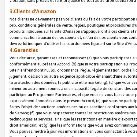
violation, sans préavis et sans préjudice de tout autre droit d’Amazo
3.Clients d’Amazon
Nos clients ne deviennent pas vos clients du fait de votre participati
prix, conditions générales de vente, règles, politiques et procédures d’u
produits indiquées sur le Site d’Amazon s’appliqueront à ces clients et
communication à aucun de nos clients et, si l’un de nos clients vous co
devrez lui indiquer d’utiliser les coordonnées figurant sur le Site d’Ama
4.Garanties
Vous déclarez, garantissez et reconnaissez (a) que vous participerez a
conformément au présent Accord, (b) que ni votre participation au Prog
Site n’enfreindront nul loi, ordonnance, règle, réglementation, ordre, li
jugement, décision ou autre exigence applicable émanant d’une autori
la protection des données, la publicité et le marketing), (c) que vous 
mineur ou autrement soumis à une incapacité légale de conclure des con
participer au Programme Partenaires, et que vous ne vous basez pour pr
expressément énoncées dans le présent Accord, (e) que vous ne particip
faites l’objet de sanctions américaines ou de sanctions conformes aux 
de Service; (f) que vous respecterez toutes les restrictions américaines
technologies et services, ainsi que les restrictions en matière d’exporta
droit américain; et (g) que les informations que vous avez communiqué
Vous pouvez mettre à jour vos informations en vous connectant à votre