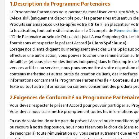
1.Description du Programme Partenaires
Le Programme Partenaires vous permet de monétiser votre site Web, vos 
l'Alexa skill (uniquement disponible pour les partenaires utilisant un 
Produits sur amazon.co.uk) (ci-après votre «
Site
») en plaçant sur votr
la localisation, tout autre site inclus dans le Décompte de
Rémunération
l'ID de Partenaire au sein de l'Alexa skill (via l'Alexa Shopping Kit). Le
fournissons et respecter le présent Accord («
Liens Spéciaux
»).
Lorsque nos clients cliquent ou interagissent avec des Liens Spéciaux p
effectuer une autre action, vous pouvez toucher une rémunération au ti
détaillées (et sous réserve des limites indiquées) dans le Décompte de
vers ces articles ou services, nous pouvons mettre à votre disposition d
contenus marketing et autres outils de création de liens, des interfaces
informations concernant le Programme Partenaires (le «
Contenu du 
texte ou tout autre information ou contenu concernant des produits prop
2.Exigences de Conformité au Programme Partenair
Vous devez respecter le présent Accord pour pouvoir participer au Pr
Vous devez nous transmettre promptement toutes les informations que
En cas de violation de votre part du présent Accord ou de conditions g
ou recours à notre disposition, nous nous réservons le droit de (dans 
de renoncer à) toute rémunération qui vous serait autrement due en ver