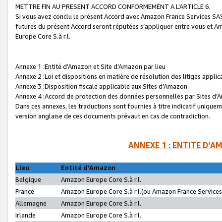
METTRE FIN AU PRESENT ACCORD CONFORMEMENT A L’ARTICLE 6.
Si vous avez conclu le présent Accord avec Amazon France Services SAS 
futures du présent Accord seront réputées s’appliquer entre vous et 
Europe Core S.à r.l.
Annexe 1 :Entité d’Amazon et Site d’Amazon par lieu
Annexe 2 :Loi et dispositions en matière de résolution des litiges appli
Annexe 3 :Disposition fiscale applicable aux Sites d’Amazon
Annexe 4 :Accord de protection des données personnelles par Sites d
Dans ces annexes, les traductions sont fournies à titre indicatif uniquem
version anglaise de ces documents prévaut en cas de contradiction.
ANNEXE 1 : ENTITE D’A
Lieu
Entité d’Amazon
Belgique
Amazon Europe Core S.à r.l.
France
Amazon Europe Core S.à r.l.(ou Amazon France Services 
Allemagne
Amazon Europe Core S.à r.l.
Irlande
Amazon Europe Core S.à r.l.