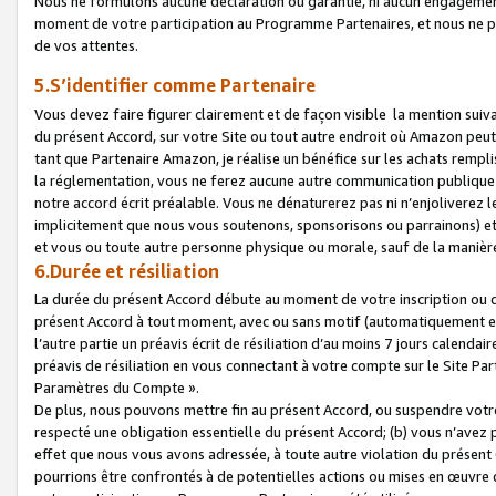
Nous ne formulons aucune déclaration ou garantie, ni aucun engagemen
moment de votre participation au Programme Partenaires, et nous ne p
de vos attentes.
5.S’identifier comme Partenaire
Vous devez faire figurer clairement et de façon visible la mention sui
du présent Accord, sur votre Site ou tout autre endroit où Amazon peut vo
tant que Partenaire Amazon, je réalise un bénéfice sur les achats remplis
la réglementation, vous ne ferez aucune autre communication publique
notre accord écrit préalable. Vous ne dénaturerez pas ni n’enjoliverez 
implicitement que nous vous soutenons, sponsorisons ou parrainons) et v
et vous ou toute autre personne physique ou morale, sauf de la manièr
6.Durée et résiliation
La durée du présent Accord débute au moment de votre inscription ou de
présent Accord à tout moment, avec ou sans motif (automatiquement et sa
l’autre partie un préavis écrit de résiliation d’au moins 7 jours calenda
préavis de résiliation en vous connectant à votre compte sur le Site Par
Paramètres du Compte ».
De plus, nous pouvons mettre fin au présent Accord, ou suspendre votre 
respecté une obligation essentielle du présent Accord; (b) vous n’avez p
effet que nous vous avons adressée, à toute autre violation du présen
pourrions être confrontés à de potentielles actions ou mises en œuvre 