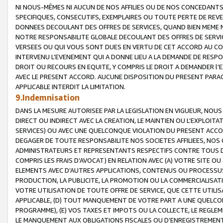
NI NOUS-MÊMES NI AUCUN DE NOS AFFILIES OU DE NOS CONCEDANT
SPECIFIQUES, CONSECUTIFS, EXEMPLAIRES OU TOUTE PERTE DE REVE
DONNEES DECOULANT DES OFFRES DE SERVICES, QUAND BIEN MEME N
NOTRE RESPONSABILITE GLOBALE DECOULANT DES OFFRES DE SERVI
VERSEES OU QUI VOUS SONT DUES EN VERTU DE CET ACCORD AU CO
INTERVENU L’EVENEMENT QUI A DONNE LIEU A LA DEMANDE DE RESP
DROIT OU RECOURS EN EQUITE, Y COMPRIS LE DROIT A DEMANDER l'
AVEC LE PRESENT ACCORD. AUCUNE DISPOSITION DU PRESENT PARAG
APPLICABLE INTERDIT LA LIMITATION.
9.Indemnisation
DANS LA MESURE AUTORISEE PAR LA LEGISLATION EN VIGUEUR, NO
DIRECT OU INDIRECT AVEC LA CREATION, LE MAINTIEN OU L’EXPLOIT
SERVICES) OU AVEC UNE QUELCONQUE VIOLATION DU PRESENT ACCO
DEGAGER DE TOUTE RESPONSABILITE NOS SOCIETES AFFILIEES, NOS 
ADMINISTRATEURS ET REPRESENTANTS RESPECTIFS CONTRE TOUS D
COMPRIS LES FRAIS D’AVOCAT) EN RELATION AVEC (A) VOTRE SITE O
ELEMENTS AVEC D’AUTRES APPLICATIONS, CONTENUS OU PROCESSUS, (
PRODUCTION, LA PUBLICITE, LA PROMOTION OU LA COMMERCIALISAT
VOTRE UTILISATION DE TOUTE OFFRE DE SERVICE, QUE CETTE UTILI
APPLICABLE, (D) TOUT MANQUEMENT DE VOTRE PART A UNE QUELCO
PROGRAMME), (E) VOS TAXES ET IMPOTS OU LA COLLECTE, LE REGLE
LE MANQUEMENT AUX OBLIGATIONS FISCALES OU D’ENREGISTREMENT 