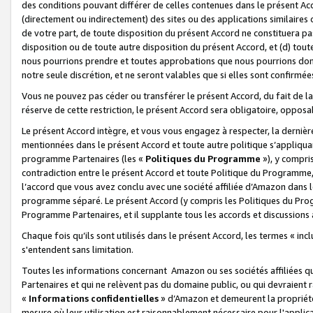
des conditions pouvant différer de celles contenues dans le présent Ac
(directement ou indirectement) des sites ou des applications similaires o
de votre part, de toute disposition du présent Accord ne constituera pa
disposition ou de toute autre disposition du présent Accord, et (d) tou
nous pourrions prendre et toutes approbations que nous pourrions donn
notre seule discrétion, et ne seront valables que si elles sont confirmée
Vous ne pouvez pas céder ou transférer le présent Accord, du fait de la 
réserve de cette restriction, le présent Accord sera obligatoire, opposab
Le présent Accord intègre, et vous vous engagez à respecter, la dernière 
mentionnées dans le présent Accord et toute autre politique s’appliqua
programme Partenaires (les «
Politiques du Programme
»), y compri
contradiction entre le présent Accord et toute Politique du Programme, 
l’accord que vous avez conclu avec une société affiliée d’Amazon dans 
programme séparé. Le présent Accord (y compris les Politiques du Progr
Programme Partenaires, et il supplante tous les accords et discussions 
Chaque fois qu’ils sont utilisés dans le présent Accord, les termes « in
s'entendent sans limitation.
Toutes les informations concernant Amazon ou ses sociétés affiliées 
Partenaires et qui ne relèvent pas du domaine public, ou qui devraient
«
Informations confidentielles
» d’Amazon et demeurent la propriété 
mesure où leur utilisation est raisonnablement nécessaire pour l'appli