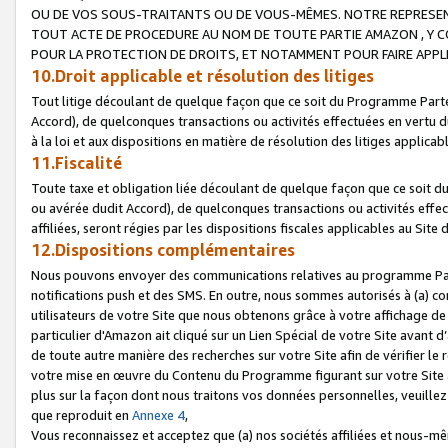
OU DE VOS SOUS-TRAITANTS OU DE VOUS-MÊMES. NOTRE REPRES
TOUT ACTE DE PROCEDURE AU NOM DE TOUTE PARTIE AMAZON , Y CO
POUR LA PROTECTION DE DROITS, ET NOTAMMENT POUR FAIRE APPL
10.Droit applicable et résolution des litiges
Tout litige découlant de quelque façon que ce soit du Programme Parte
Accord), de quelconques transactions ou activités effectuées en vertu d
à la loi et aux dispositions en matière de résolution des litiges applic
11.Fiscalité
Toute taxe et obligation liée découlant de quelque façon que ce soit 
ou avérée dudit Accord), de quelconques transactions ou activités effe
affiliées, seront régies par les dispositions fiscales applicables au Si
12.Dispositions complémentaires
Nous pouvons envoyer des communications relatives au programme Parten
notifications push et des SMS. En outre, nous sommes autorisés à (a) cont
utilisateurs de votre Site que nous obtenons grâce à votre affichage de
particulier d'Amazon ait cliqué sur un Lien Spécial de votre Site avant d
de toute autre manière des recherches sur votre Site afin de vérifier le re
votre mise en œuvre du Contenu du Programme figurant sur votre Site à
plus sur la façon dont nous traitons vos données personnelles, veuille
que reproduit en
Annexe 4
,
Vous reconnaissez et acceptez que (a) nos sociétés affiliées et nous-m