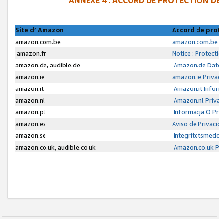
ANNEXE 4 : ACCORD DE PROTECTION 
Site d’ Amazon
Accord de pro
amazon.com.be
amazon.com.be 
amazon.fr
Notice : Protect
amazon.de, audible.de
Amazon.de Date
amazon.ie
amazon.ie Priva
amazon.it
Amazon.it Infor
amazon.nl
Amazon.nl Priva
amazon.pl
Informacja O P
amazon.es
Aviso de Privac
amazon.se
Integritetsmed
amazon.co.uk, audible.co.uk
Amazon.co.uk Pr