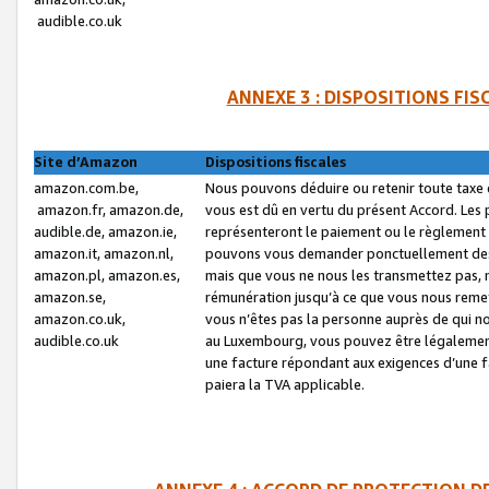
audible.co.uk
ANNEXE 3 : DISPOSITIONS FI
Site d’Amazon
Dispositions fiscales
amazon.com.be,
Nous pouvons déduire ou retenir toute taxe 
amazon.fr, amazon.de,
vous est dû en vertu du présent Accord. Les 
audible.de, amazon.ie,
représenteront le paiement ou le règlement 
amazon.it, amazon.nl,
pouvons vous demander ponctuellement des r
amazon.pl, amazon.es,
mais que vous ne nous les transmettez pas, n
amazon.se,
rémunération jusqu’à ce que vous nous reme
amazon.co.uk,
vous n’êtes pas la personne auprès de qui no
audible.co.uk
au Luxembourg, vous pouvez être légalement 
une facture répondant aux exigences d’une 
paiera la TVA applicable.