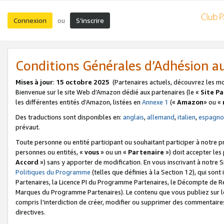
Connexion
S’inscrire
ou
Conditions Générales d’Adhésion 
Mises à jour
:
15 octobre 2025
(Partenaires actuels, découvrez les m
Bienvenue sur le site Web d’Amazon dédié aux partenaires (le «
Site P
les différentes entités d’Amazon, listées en
Annexe 1
(«
Amazon
» ou «
Des traductions sont disponibles en:
anglais
,
allemand
,
italien
,
espagno
prévaut.
Toute personne ou entité participant ou souhaitant participer à notre 
personnes ou entités, «
vous
» ou un «
Partenaire
») doit accepter le
Accord
») sans y apporter de modification. En vous inscrivant à notre Si
Politiques du Programme
(telles que définies à la Section 12), qui so
Partenaires, la Licence PI du Programme Partenaires, le Décompte de 
Marques du Programme Partenaires). Le contenu que vous publiez sur l
compris l'interdiction de créer, modifier ou supprimer des commentaires
directives.