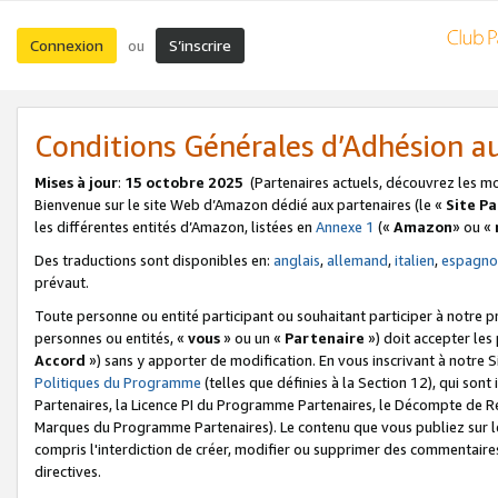
Connexion
S’inscrire
ou
Conditions Générales d’Adhésion 
Mises à jour
:
15 octobre 2025
(Partenaires actuels, découvrez les m
Bienvenue sur le site Web d’Amazon dédié aux partenaires (le «
Site P
les différentes entités d’Amazon, listées en
Annexe 1
(«
Amazon
» ou «
Des traductions sont disponibles en:
anglais
,
allemand
,
italien
,
espagno
prévaut.
Toute personne ou entité participant ou souhaitant participer à notre 
personnes ou entités, «
vous
» ou un «
Partenaire
») doit accepter le
Accord
») sans y apporter de modification. En vous inscrivant à notre Si
Politiques du Programme
(telles que définies à la Section 12), qui so
Partenaires, la Licence PI du Programme Partenaires, le Décompte de 
Marques du Programme Partenaires). Le contenu que vous publiez sur l
compris l'interdiction de créer, modifier ou supprimer des commentaires
directives.