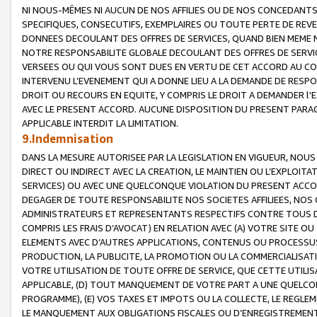
NI NOUS-MÊMES NI AUCUN DE NOS AFFILIES OU DE NOS CONCEDANT
SPECIFIQUES, CONSECUTIFS, EXEMPLAIRES OU TOUTE PERTE DE REVE
DONNEES DECOULANT DES OFFRES DE SERVICES, QUAND BIEN MEME N
NOTRE RESPONSABILITE GLOBALE DECOULANT DES OFFRES DE SERVI
VERSEES OU QUI VOUS SONT DUES EN VERTU DE CET ACCORD AU CO
INTERVENU L’EVENEMENT QUI A DONNE LIEU A LA DEMANDE DE RESP
DROIT OU RECOURS EN EQUITE, Y COMPRIS LE DROIT A DEMANDER l'
AVEC LE PRESENT ACCORD. AUCUNE DISPOSITION DU PRESENT PARAG
APPLICABLE INTERDIT LA LIMITATION.
9.Indemnisation
DANS LA MESURE AUTORISEE PAR LA LEGISLATION EN VIGUEUR, NO
DIRECT OU INDIRECT AVEC LA CREATION, LE MAINTIEN OU L’EXPLOIT
SERVICES) OU AVEC UNE QUELCONQUE VIOLATION DU PRESENT ACCO
DEGAGER DE TOUTE RESPONSABILITE NOS SOCIETES AFFILIEES, NOS 
ADMINISTRATEURS ET REPRESENTANTS RESPECTIFS CONTRE TOUS D
COMPRIS LES FRAIS D’AVOCAT) EN RELATION AVEC (A) VOTRE SITE O
ELEMENTS AVEC D’AUTRES APPLICATIONS, CONTENUS OU PROCESSUS, (
PRODUCTION, LA PUBLICITE, LA PROMOTION OU LA COMMERCIALISAT
VOTRE UTILISATION DE TOUTE OFFRE DE SERVICE, QUE CETTE UTILI
APPLICABLE, (D) TOUT MANQUEMENT DE VOTRE PART A UNE QUELCO
PROGRAMME), (E) VOS TAXES ET IMPOTS OU LA COLLECTE, LE REGLE
LE MANQUEMENT AUX OBLIGATIONS FISCALES OU D’ENREGISTREMENT 