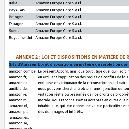
Italie
Amazon Europe Core S.à r.l.
Pays-Bas
Amazon Europe Core S.à r.l.
Pologne
Amazon Europe Core S.à r.l.
Espagne
Amazon Europe Core S.à r.l.
Suède
Amazon Europe Core S.à r.l.
Royaume-Uni
Amazon Europe Core S.à r.l.
ANNEXE 2 : LOI ET DISPOSITIONS EN MATIERE DE
Site d’Amazon
Loi et dispositions en matière de résolution des 
amazon.com.be,
Le présent Accord, ainsi que tout litige quel qu’il soi
amazon.fr,
en excluant l’application des règles de conflits de l
amazon.de,
exclusive des tribunaux de la circonscription judiciai
audible.de,
nous pouvons chercher à obtenir une injonction ou tou
amazon.ie,
violation réelle ou présumée de nos droits de proprié
amazon.it,
morale. Vous reconnaissez et acceptez en outre que n
amazon.nl,
inhabituelle, qui leur donne une valeur particulière 
amazon.pl,
des dommages et intérêts.
amazon.es,
amazon.se,
amazon.co.uk,