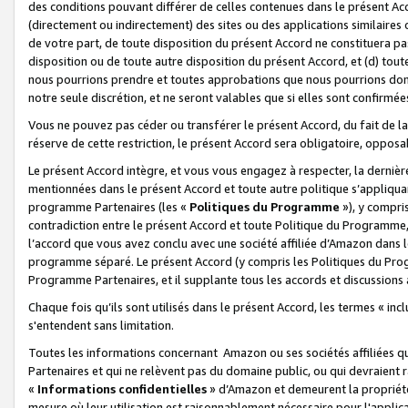
des conditions pouvant différer de celles contenues dans le présent Ac
(directement ou indirectement) des sites ou des applications similaires o
de votre part, de toute disposition du présent Accord ne constituera pa
disposition ou de toute autre disposition du présent Accord, et (d) tou
nous pourrions prendre et toutes approbations que nous pourrions donn
notre seule discrétion, et ne seront valables que si elles sont confirmée
Vous ne pouvez pas céder ou transférer le présent Accord, du fait de la 
réserve de cette restriction, le présent Accord sera obligatoire, opposab
Le présent Accord intègre, et vous vous engagez à respecter, la dernière 
mentionnées dans le présent Accord et toute autre politique s’appliqua
programme Partenaires (les «
Politiques du Programme
»), y compri
contradiction entre le présent Accord et toute Politique du Programme, 
l’accord que vous avez conclu avec une société affiliée d’Amazon dans 
programme séparé. Le présent Accord (y compris les Politiques du Progr
Programme Partenaires, et il supplante tous les accords et discussions 
Chaque fois qu’ils sont utilisés dans le présent Accord, les termes « in
s'entendent sans limitation.
Toutes les informations concernant Amazon ou ses sociétés affiliées 
Partenaires et qui ne relèvent pas du domaine public, ou qui devraient
«
Informations confidentielles
» d’Amazon et demeurent la propriété 
mesure où leur utilisation est raisonnablement nécessaire pour l'appli