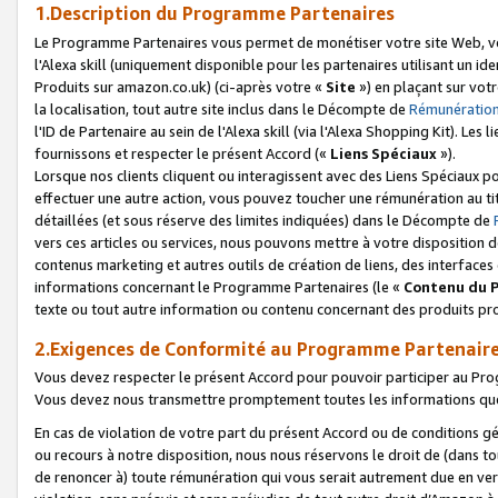
1.Description du Programme Partenaires
Le Programme Partenaires vous permet de monétiser votre site Web, vos 
l'Alexa skill (uniquement disponible pour les partenaires utilisant un 
Produits sur amazon.co.uk) (ci-après votre «
Site
») en plaçant sur votr
la localisation, tout autre site inclus dans le Décompte de
Rémunération
l'ID de Partenaire au sein de l'Alexa skill (via l'Alexa Shopping Kit). Le
fournissons et respecter le présent Accord («
Liens Spéciaux
»).
Lorsque nos clients cliquent ou interagissent avec des Liens Spéciaux p
effectuer une autre action, vous pouvez toucher une rémunération au ti
détaillées (et sous réserve des limites indiquées) dans le Décompte de
vers ces articles ou services, nous pouvons mettre à votre disposition d
contenus marketing et autres outils de création de liens, des interfaces
informations concernant le Programme Partenaires (le «
Contenu du 
texte ou tout autre information ou contenu concernant des produits prop
2.Exigences de Conformité au Programme Partenair
Vous devez respecter le présent Accord pour pouvoir participer au Pr
Vous devez nous transmettre promptement toutes les informations que
En cas de violation de votre part du présent Accord ou de conditions g
ou recours à notre disposition, nous nous réservons le droit de (dans 
de renoncer à) toute rémunération qui vous serait autrement due en ver