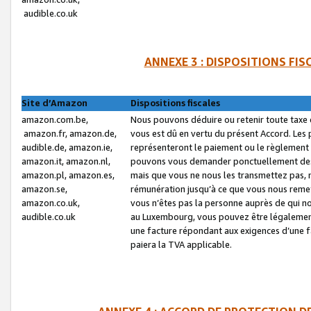
audible.co.uk
ANNEXE 3 : DISPOSITIONS FI
Site d’Amazon
Dispositions fiscales
amazon.com.be,
Nous pouvons déduire ou retenir toute taxe 
amazon.fr, amazon.de,
vous est dû en vertu du présent Accord. Les 
audible.de, amazon.ie,
représenteront le paiement ou le règlement 
amazon.it, amazon.nl,
pouvons vous demander ponctuellement des r
amazon.pl, amazon.es,
mais que vous ne nous les transmettez pas, n
amazon.se,
rémunération jusqu’à ce que vous nous reme
amazon.co.uk,
vous n’êtes pas la personne auprès de qui no
audible.co.uk
au Luxembourg, vous pouvez être légalement 
une facture répondant aux exigences d’une 
paiera la TVA applicable.