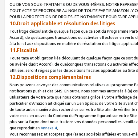
OU DE VOS SOUS-TRAITANTS OU DE VOUS-MÊMES. NOTRE REPRES
TOUT ACTE DE PROCEDURE AU NOM DE TOUTE PARTIE AMAZON , Y CO
POUR LA PROTECTION DE DROITS, ET NOTAMMENT POUR FAIRE APPL
10.Droit applicable et résolution des litiges
Tout litige découlant de quelque façon que ce soit du Programme Parte
Accord), de quelconques transactions ou activités effectuées en vertu d
à la loi et aux dispositions en matière de résolution des litiges applic
11.Fiscalité
Toute taxe et obligation liée découlant de quelque façon que ce soit 
ou avérée dudit Accord), de quelconques transactions ou activités effe
affiliées, seront régies par les dispositions fiscales applicables au Si
12.Dispositions complémentaires
Nous pouvons envoyer des communications relatives au programme Parten
notifications push et des SMS. En outre, nous sommes autorisés à (a) cont
utilisateurs de votre Site que nous obtenons grâce à votre affichage de
particulier d'Amazon ait cliqué sur un Lien Spécial de votre Site avant d
de toute autre manière des recherches sur votre Site afin de vérifier le re
votre mise en œuvre du Contenu du Programme figurant sur votre Site à
plus sur la façon dont nous traitons vos données personnelles, veuille
que reproduit en
Annexe 4
,
Vous reconnaissez et acceptez que (a) nos sociétés affiliées et nous-m