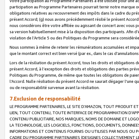
votre participation au Programme Partenaires a été utilisée pour une ac
participation au Programme Partenaires pourrait ternir notre marque ou
obligations relatives au recouvrement des impôts dans le cadre du prése
présent Accord; (g) nous avons précédemment résilié le présent Accord
nous considérons être votre affiliée ou agissant de concert avec vous 
sa version habituellement mise à la disposition des participants. Afin d’é
violation de l’Article 5 ou des Politiques du Programme sera considéré
Nous sommes à même de retenir les rémunérations accumulées et impayée
que le montant correct est bien versé (par ex., dans le cas d’annulations
Lors de la résiliation du présent Accord, tous les droits et obligations 
présent Accord, à l’exception des droits et obligations des parties prévus
Politiques du Programme, de même que toutes les obligations de paiement
l’Accord. Nulle résiliation du présent Accord ne saurait dégager l'une 
ou de responsabilité survenue avant la résiliation.
7.Exclusion de responsabilité
LE PROGRAMME PARTENAIRES, LE SITE D’AMAZON, TOUT PRODUIT ET 
LIEN, TOUT CONTENU, TOUTE INTERFACE DE PROGRAMMATION D'APP
CONTENU PUBLICITAIRE, NOS MARQUES, NOMS DE DOMAINE ET LOGOS
LA TECHNOLOGIE, LES LOGICIELS, FONCTIONS, DOCUMENTS, DONNEES
INFORMATIONS ET CONTENUS FOURNIS OU UTILISES PAR NOUS OU P
CADRE DU PROGRAMME PARTENAIRES (DESIGNES COLLECTIVEMENT LE