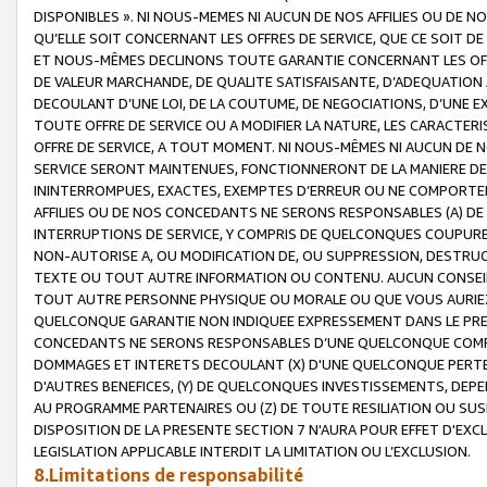
DISPONIBLES ». NI NOUS-MEMES NI AUCUN DE NOS AFFILIES OU D
QU’ELLE SOIT CONCERNANT LES OFFRES DE SERVICE, QUE CE SOIT DE
ET NOUS-MÊMES DECLINONS TOUTE GARANTIE CONCERNANT LES OFFRE
DE VALEUR MARCHANDE, DE QUALITE SATISFAISANTE, D’ADEQUATION
DECOULANT D’UNE LOI, DE LA COUTUME, DE NEGOCIATIONS, D’UNE
TOUTE OFFRE DE SERVICE OU A MODIFIER LA NATURE, LES CARACTERI
OFFRE DE SERVICE, A TOUT MOMENT. NI NOUS-MÊMES NI AUCUN DE 
SERVICE SERONT MAINTENUES, FONCTIONNERONT DE LA MANIERE DECR
ININTERROMPUES, EXACTES, EXEMPTES D’ERREUR OU NE COMPORT
AFFILIES OU DE NOS CONCEDANTS NE SERONS RESPONSABLES (A) DE
INTERRUPTIONS DE SERVICE, Y COMPRIS DE QUELCONQUES COUPURE
NON-AUTORISE A, OU MODIFICATION DE, OU SUPPRESSION, DESTRUC
TEXTE OU TOUT AUTRE INFORMATION OU CONTENU. AUCUN CONSEIL 
TOUT AUTRE PERSONNE PHYSIQUE OU MORALE OU QUE VOUS AURIEZ 
QUELCONQUE GARANTIE NON INDIQUEE EXPRESSEMENT DANS LE PRES
CONCEDANTS NE SERONS RESPONSABLES D’UNE QUELCONQUE COM
DOMMAGES ET INTERETS DECOULANT (X) D'UNE QUELCONQUE PERTE D
D'AUTRES BENEFICES, (Y) DE QUELCONQUES INVESTISSEMENTS, DEP
AU PROGRAMME PARTENAIRES OU (Z) DE TOUTE RESILIATION OU SU
DISPOSITION DE LA PRESENTE SECTION 7 N'AURA POUR EFFET D'EXC
LEGISLATION APPLICABLE INTERDIT LA LIMITATION OU L’EXCLUSION.
8.Limitations de responsabilité