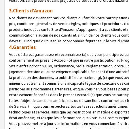
violation, sans préavis et sans préjudice de tout autre droit d’Amazo
3.Clients d’Amazon
Nos clients ne deviennent pas vos clients du fait de votre participati
prix, conditions générales de vente, règles, politiques et procédures d’u
produits indiquées sur le Site d’Amazon s’appliqueront à ces clients et
communication à aucun de nos clients et, si l’un de nos clients vous co
devrez lui indiquer d’utiliser les coordonnées figurant sur le Site d’Ama
4.Garanties
Vous déclarez, garantissez et reconnaissez (a) que vous participerez a
conformément au présent Accord, (b) que ni votre participation au Prog
Site n’enfreindront nul loi, ordonnance, règle, réglementation, ordre, li
jugement, décision ou autre exigence applicable émanant d’une autori
la protection des données, la publicité et le marketing), (c) que vous 
mineur ou autrement soumis à une incapacité légale de conclure des con
participer au Programme Partenaires, et que vous ne vous basez pour pr
expressément énoncées dans le présent Accord, (e) que vous ne particip
faites l’objet de sanctions américaines ou de sanctions conformes aux 
de Service; (f) que vous respecterez toutes les restrictions américaines
technologies et services, ainsi que les restrictions en matière d’exporta
droit américain; et (g) que les informations que vous avez communiqué
Vous pouvez mettre à jour vos informations en vous connectant à votre