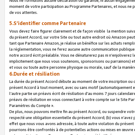
Nous ne formulons aucune déclaration ou garantie, ni aucun engagemen
moment de votre participation au Programme Partenaires, et nous ne p
de vos attentes.
5.S’identifier comme Partenaire
Vous devez faire figurer clairement et de façon visible la mention sui
du présent Accord, sur votre Site ou tout autre endroit où Amazon peut vo
tant que Partenaire Amazon, je réalise un bénéfice sur les achats remplis
la réglementation, vous ne ferez aucune autre communication publique
notre accord écrit préalable. Vous ne dénaturerez pas ni n’enjoliverez 
implicitement que nous vous soutenons, sponsorisons ou parrainons) et v
et vous ou toute autre personne physique ou morale, sauf de la manièr
6.Durée et résiliation
La durée du présent Accord débute au moment de votre inscription ou de
présent Accord à tout moment, avec ou sans motif (automatiquement et sa
l’autre partie un préavis écrit de résiliation d’au moins 7 jours calenda
préavis de résiliation en vous connectant à votre compte sur le Site Par
Paramètres du Compte ».
De plus, nous pouvons mettre fin au présent Accord, ou suspendre votre 
respecté une obligation essentielle du présent Accord; (b) vous n’avez p
effet que nous vous avons adressée, à toute autre violation du présen
pourrions être confrontés à de potentielles actions ou mises en œuvre 