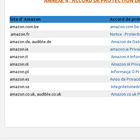
ANNEXE 4 : ACCORD DE PROTECTION 
Site d’ Amazon
Accord de pro
amazon.com.be
amazon.com.be 
amazon.fr
Notice : Protect
amazon.de, audible.de
Amazon.de Date
amazon.ie
amazon.ie Priva
amazon.it
Amazon.it Infor
amazon.nl
Amazon.nl Priva
amazon.pl
Informacja O P
amazon.es
Aviso de Privac
amazon.se
Integritetsmed
amazon.co.uk, audible.co.uk
Amazon.co.uk Pr