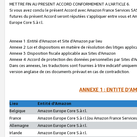
METTRE FIN AU PRESENT ACCORD CONFORMEMENT A L’ARTICLE 6.
Si vous avez conclu le présent Accord avec Amazon France Services SAS 
futures du présent Accord seront réputées s’appliquer entre vous et 
Europe Core S.à r.l.
Annexe 1 :Entité d’Amazon et Site d’Amazon par lieu
Annexe 2 :Loi et dispositions en matière de résolution des litiges appli
Annexe 3 :Disposition fiscale applicable aux Sites d’Amazon
Annexe 4 :Accord de protection des données personnelles par Sites d
Dans ces annexes, les traductions sont fournies à titre indicatif uniquem
version anglaise de ces documents prévaut en cas de contradiction.
ANNEXE 1 : ENTITE D’A
Lieu
Entité d’Amazon
Belgique
Amazon Europe Core S.à r.l.
France
Amazon Europe Core S.à r.l.(ou Amazon France Services 
Allemagne
Amazon Europe Core S.à r.l.
Irlande
Amazon Europe Core S.à r.l.