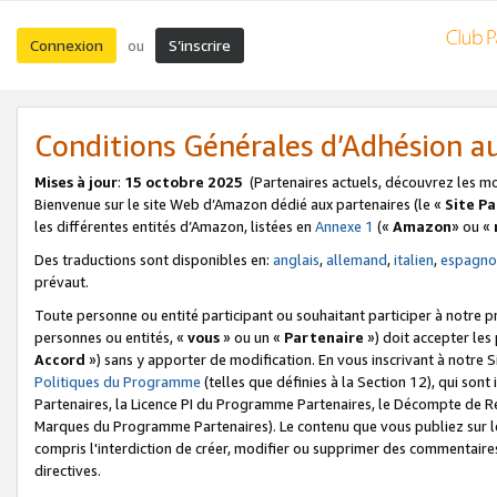
Connexion
S’inscrire
ou
Conditions Générales d’Adhésion 
Mises à jour
:
15 octobre 2025
(Partenaires actuels, découvrez les m
Bienvenue sur le site Web d’Amazon dédié aux partenaires (le «
Site P
les différentes entités d’Amazon, listées en
Annexe 1
(«
Amazon
» ou «
Des traductions sont disponibles en:
anglais
,
allemand
,
italien
,
espagno
prévaut.
Toute personne ou entité participant ou souhaitant participer à notre 
personnes ou entités, «
vous
» ou un «
Partenaire
») doit accepter le
Accord
») sans y apporter de modification. En vous inscrivant à notre Si
Politiques du Programme
(telles que définies à la Section 12), qui so
Partenaires, la Licence PI du Programme Partenaires, le Décompte de 
Marques du Programme Partenaires). Le contenu que vous publiez sur l
compris l'interdiction de créer, modifier ou supprimer des commentaires
directives.