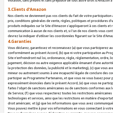
violation, sans préavis et sans préjudice de tout autre droit d’Amazo
3.Clients d’Amazon
Nos clients ne deviennent pas vos clients du fait de votre participati
prix, conditions générales de vente, règles, politiques et procédures d’u
produits indiquées sur le Site d’Amazon s’appliqueront à ces clients et
communication à aucun de nos clients et, si l’un de nos clients vous co
devrez lui indiquer d’utiliser les coordonnées figurant sur le Site d’Ama
4.Garanties
Vous déclarez, garantissez et reconnaissez (a) que vous participerez a
conformément au présent Accord, (b) que ni votre participation au Prog
Site n’enfreindront nul loi, ordonnance, règle, réglementation, ordre, li
jugement, décision ou autre exigence applicable émanant d’une autori
la protection des données, la publicité et le marketing), (c) que vous 
mineur ou autrement soumis à une incapacité légale de conclure des con
participer au Programme Partenaires, et que vous ne vous basez pour pr
expressément énoncées dans le présent Accord, (e) que vous ne particip
faites l’objet de sanctions américaines ou de sanctions conformes aux 
de Service; (f) que vous respecterez toutes les restrictions américaines
technologies et services, ainsi que les restrictions en matière d’exporta
droit américain; et (g) que les informations que vous avez communiqué
Vous pouvez mettre à jour vos informations en vous connectant à votre