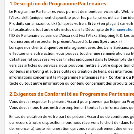
1.Description du Programme Partenaires
Le Programme Partenaires vous permet de monétiser votre site Web, vos 
l'Alexa skill (uniquement disponible pour les partenaires utilisant un 
Produits sur amazon.co.uk) (ci-après votre «
Site
») en plaçant sur votr
la localisation, tout autre site inclus dans le Décompte de
Rémunération
l'ID de Partenaire au sein de l'Alexa skill (via l'Alexa Shopping Kit). Le
fournissons et respecter le présent Accord («
Liens Spéciaux
»).
Lorsque nos clients cliquent ou interagissent avec des Liens Spéciaux p
effectuer une autre action, vous pouvez toucher une rémunération au ti
détaillées (et sous réserve des limites indiquées) dans le Décompte de
vers ces articles ou services, nous pouvons mettre à votre disposition d
contenus marketing et autres outils de création de liens, des interfaces
informations concernant le Programme Partenaires (le «
Contenu du 
texte ou tout autre information ou contenu concernant des produits prop
2.Exigences de Conformité au Programme Partenair
Vous devez respecter le présent Accord pour pouvoir participer au Pr
Vous devez nous transmettre promptement toutes les informations que
En cas de violation de votre part du présent Accord ou de conditions g
ou recours à notre disposition, nous nous réservons le droit de (dans 
de renoncer à) toute rémunération qui vous serait autrement due en ver