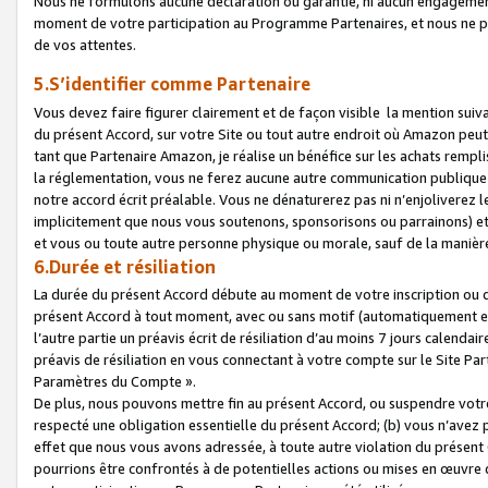
Nous ne formulons aucune déclaration ou garantie, ni aucun engagemen
moment de votre participation au Programme Partenaires, et nous ne p
de vos attentes.
5.S’identifier comme Partenaire
Vous devez faire figurer clairement et de façon visible la mention sui
du présent Accord, sur votre Site ou tout autre endroit où Amazon peut vo
tant que Partenaire Amazon, je réalise un bénéfice sur les achats remplis
la réglementation, vous ne ferez aucune autre communication publique
notre accord écrit préalable. Vous ne dénaturerez pas ni n’enjoliverez 
implicitement que nous vous soutenons, sponsorisons ou parrainons) et v
et vous ou toute autre personne physique ou morale, sauf de la manièr
6.Durée et résiliation
La durée du présent Accord débute au moment de votre inscription ou de
présent Accord à tout moment, avec ou sans motif (automatiquement et sa
l’autre partie un préavis écrit de résiliation d’au moins 7 jours calenda
préavis de résiliation en vous connectant à votre compte sur le Site Par
Paramètres du Compte ».
De plus, nous pouvons mettre fin au présent Accord, ou suspendre votre 
respecté une obligation essentielle du présent Accord; (b) vous n’avez p
effet que nous vous avons adressée, à toute autre violation du présen
pourrions être confrontés à de potentielles actions ou mises en œuvre 