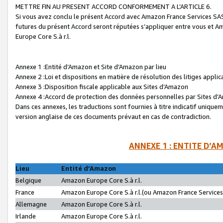
METTRE FIN AU PRESENT ACCORD CONFORMEMENT A L’ARTICLE 6.
Si vous avez conclu le présent Accord avec Amazon France Services SAS 
futures du présent Accord seront réputées s’appliquer entre vous et 
Europe Core S.à r.l.
Annexe 1 :Entité d’Amazon et Site d’Amazon par lieu
Annexe 2 :Loi et dispositions en matière de résolution des litiges appli
Annexe 3 :Disposition fiscale applicable aux Sites d’Amazon
Annexe 4 :Accord de protection des données personnelles par Sites d
Dans ces annexes, les traductions sont fournies à titre indicatif uniquem
version anglaise de ces documents prévaut en cas de contradiction.
ANNEXE 1 : ENTITE D’A
Lieu
Entité d’Amazon
Belgique
Amazon Europe Core S.à r.l.
France
Amazon Europe Core S.à r.l.(ou Amazon France Services 
Allemagne
Amazon Europe Core S.à r.l.
Irlande
Amazon Europe Core S.à r.l.