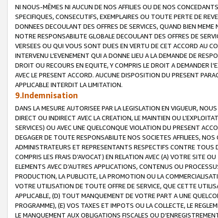
NI NOUS-MÊMES NI AUCUN DE NOS AFFILIES OU DE NOS CONCEDANT
SPECIFIQUES, CONSECUTIFS, EXEMPLAIRES OU TOUTE PERTE DE REVE
DONNEES DECOULANT DES OFFRES DE SERVICES, QUAND BIEN MEME N
NOTRE RESPONSABILITE GLOBALE DECOULANT DES OFFRES DE SERVI
VERSEES OU QUI VOUS SONT DUES EN VERTU DE CET ACCORD AU CO
INTERVENU L’EVENEMENT QUI A DONNE LIEU A LA DEMANDE DE RESP
DROIT OU RECOURS EN EQUITE, Y COMPRIS LE DROIT A DEMANDER l'
AVEC LE PRESENT ACCORD. AUCUNE DISPOSITION DU PRESENT PARAG
APPLICABLE INTERDIT LA LIMITATION.
9.Indemnisation
DANS LA MESURE AUTORISEE PAR LA LEGISLATION EN VIGUEUR, NO
DIRECT OU INDIRECT AVEC LA CREATION, LE MAINTIEN OU L’EXPLOIT
SERVICES) OU AVEC UNE QUELCONQUE VIOLATION DU PRESENT ACCO
DEGAGER DE TOUTE RESPONSABILITE NOS SOCIETES AFFILIEES, NOS 
ADMINISTRATEURS ET REPRESENTANTS RESPECTIFS CONTRE TOUS D
COMPRIS LES FRAIS D’AVOCAT) EN RELATION AVEC (A) VOTRE SITE O
ELEMENTS AVEC D’AUTRES APPLICATIONS, CONTENUS OU PROCESSUS, (
PRODUCTION, LA PUBLICITE, LA PROMOTION OU LA COMMERCIALISAT
VOTRE UTILISATION DE TOUTE OFFRE DE SERVICE, QUE CETTE UTILI
APPLICABLE, (D) TOUT MANQUEMENT DE VOTRE PART A UNE QUELCO
PROGRAMME), (E) VOS TAXES ET IMPOTS OU LA COLLECTE, LE REGLE
LE MANQUEMENT AUX OBLIGATIONS FISCALES OU D’ENREGISTREMENT 