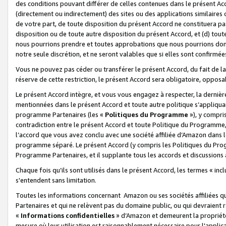
des conditions pouvant différer de celles contenues dans le présent Ac
(directement ou indirectement) des sites ou des applications similaires o
de votre part, de toute disposition du présent Accord ne constituera pa
disposition ou de toute autre disposition du présent Accord, et (d) tou
nous pourrions prendre et toutes approbations que nous pourrions donn
notre seule discrétion, et ne seront valables que si elles sont confirmée
Vous ne pouvez pas céder ou transférer le présent Accord, du fait de la 
réserve de cette restriction, le présent Accord sera obligatoire, opposab
Le présent Accord intègre, et vous vous engagez à respecter, la dernière 
mentionnées dans le présent Accord et toute autre politique s’appliqua
programme Partenaires (les «
Politiques du Programme
»), y compri
contradiction entre le présent Accord et toute Politique du Programme, 
l’accord que vous avez conclu avec une société affiliée d’Amazon dans 
programme séparé. Le présent Accord (y compris les Politiques du Progr
Programme Partenaires, et il supplante tous les accords et discussions 
Chaque fois qu’ils sont utilisés dans le présent Accord, les termes « in
s'entendent sans limitation.
Toutes les informations concernant Amazon ou ses sociétés affiliées 
Partenaires et qui ne relèvent pas du domaine public, ou qui devraient
«
Informations confidentielles
» d’Amazon et demeurent la propriété 
mesure où leur utilisation est raisonnablement nécessaire pour l'appli