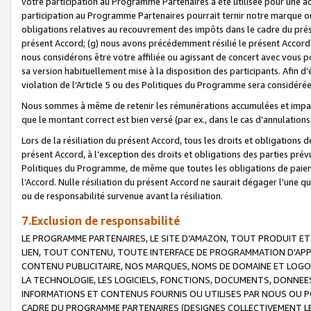
votre participation au Programme Partenaires a été utilisée pour une ac
participation au Programme Partenaires pourrait ternir notre marque ou
obligations relatives au recouvrement des impôts dans le cadre du prése
présent Accord; (g) nous avons précédemment résilié le présent Accord
nous considérons être votre affiliée ou agissant de concert avec vous 
sa version habituellement mise à la disposition des participants. Afin d’é
violation de l’Article 5 ou des Politiques du Programme sera considéré
Nous sommes à même de retenir les rémunérations accumulées et impayée
que le montant correct est bien versé (par ex., dans le cas d’annulations
Lors de la résiliation du présent Accord, tous les droits et obligations 
présent Accord, à l’exception des droits et obligations des parties prévus
Politiques du Programme, de même que toutes les obligations de paiement
l’Accord. Nulle résiliation du présent Accord ne saurait dégager l'une 
ou de responsabilité survenue avant la résiliation.
7.Exclusion de responsabilité
LE PROGRAMME PARTENAIRES, LE SITE D’AMAZON, TOUT PRODUIT ET 
LIEN, TOUT CONTENU, TOUTE INTERFACE DE PROGRAMMATION D'APP
CONTENU PUBLICITAIRE, NOS MARQUES, NOMS DE DOMAINE ET LOGOS
LA TECHNOLOGIE, LES LOGICIELS, FONCTIONS, DOCUMENTS, DONNEES
INFORMATIONS ET CONTENUS FOURNIS OU UTILISES PAR NOUS OU P
CADRE DU PROGRAMME PARTENAIRES (DESIGNES COLLECTIVEMENT LE