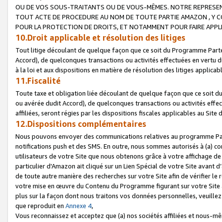
OU DE VOS SOUS-TRAITANTS OU DE VOUS-MÊMES. NOTRE REPRES
TOUT ACTE DE PROCEDURE AU NOM DE TOUTE PARTIE AMAZON , Y CO
POUR LA PROTECTION DE DROITS, ET NOTAMMENT POUR FAIRE APPL
10.Droit applicable et résolution des litiges
Tout litige découlant de quelque façon que ce soit du Programme Parte
Accord), de quelconques transactions ou activités effectuées en vertu d
à la loi et aux dispositions en matière de résolution des litiges applic
11.Fiscalité
Toute taxe et obligation liée découlant de quelque façon que ce soit 
ou avérée dudit Accord), de quelconques transactions ou activités effe
affiliées, seront régies par les dispositions fiscales applicables au Si
12.Dispositions complémentaires
Nous pouvons envoyer des communications relatives au programme Parten
notifications push et des SMS. En outre, nous sommes autorisés à (a) cont
utilisateurs de votre Site que nous obtenons grâce à votre affichage de
particulier d'Amazon ait cliqué sur un Lien Spécial de votre Site avant d
de toute autre manière des recherches sur votre Site afin de vérifier le re
votre mise en œuvre du Contenu du Programme figurant sur votre Site à
plus sur la façon dont nous traitons vos données personnelles, veuille
que reproduit en
Annexe 4
,
Vous reconnaissez et acceptez que (a) nos sociétés affiliées et nous-m