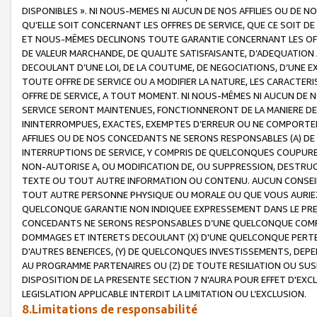
DISPONIBLES ». NI NOUS-MEMES NI AUCUN DE NOS AFFILIES OU D
QU’ELLE SOIT CONCERNANT LES OFFRES DE SERVICE, QUE CE SOIT DE
ET NOUS-MÊMES DECLINONS TOUTE GARANTIE CONCERNANT LES OFFRE
DE VALEUR MARCHANDE, DE QUALITE SATISFAISANTE, D’ADEQUATION
DECOULANT D’UNE LOI, DE LA COUTUME, DE NEGOCIATIONS, D’UNE
TOUTE OFFRE DE SERVICE OU A MODIFIER LA NATURE, LES CARACTERI
OFFRE DE SERVICE, A TOUT MOMENT. NI NOUS-MÊMES NI AUCUN DE 
SERVICE SERONT MAINTENUES, FONCTIONNERONT DE LA MANIERE DECR
ININTERROMPUES, EXACTES, EXEMPTES D’ERREUR OU NE COMPORT
AFFILIES OU DE NOS CONCEDANTS NE SERONS RESPONSABLES (A) DE
INTERRUPTIONS DE SERVICE, Y COMPRIS DE QUELCONQUES COUPURE
NON-AUTORISE A, OU MODIFICATION DE, OU SUPPRESSION, DESTRUC
TEXTE OU TOUT AUTRE INFORMATION OU CONTENU. AUCUN CONSEIL 
TOUT AUTRE PERSONNE PHYSIQUE OU MORALE OU QUE VOUS AURIEZ 
QUELCONQUE GARANTIE NON INDIQUEE EXPRESSEMENT DANS LE PRES
CONCEDANTS NE SERONS RESPONSABLES D’UNE QUELCONQUE COM
DOMMAGES ET INTERETS DECOULANT (X) D'UNE QUELCONQUE PERTE D
D'AUTRES BENEFICES, (Y) DE QUELCONQUES INVESTISSEMENTS, DEP
AU PROGRAMME PARTENAIRES OU (Z) DE TOUTE RESILIATION OU SU
DISPOSITION DE LA PRESENTE SECTION 7 N'AURA POUR EFFET D'EXC
LEGISLATION APPLICABLE INTERDIT LA LIMITATION OU L’EXCLUSION.
8.Limitations de responsabilité