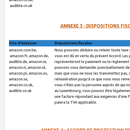
audible.co.uk
ANNEXE 3 : DISPOSITIONS FI
Site d’Amazon
Dispositions fiscales
amazon.com.be,
Nous pouvons déduire ou retenir toute taxe 
amazon.fr, amazon.de,
vous est dû en vertu du présent Accord. Les 
audible.de, amazon.ie,
représenteront le paiement ou le règlement 
amazon.it, amazon.nl,
pouvons vous demander ponctuellement des r
amazon.pl, amazon.es,
mais que vous ne nous les transmettez pas, n
amazon.se,
rémunération jusqu’à ce que vous nous reme
amazon.co.uk,
vous n’êtes pas la personne auprès de qui no
audible.co.uk
au Luxembourg, vous pouvez être légalement 
une facture répondant aux exigences d’une 
paiera la TVA applicable.