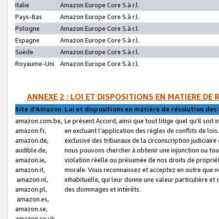
Italie
Amazon Europe Core S.à r.l.
Pays-Bas
Amazon Europe Core S.à r.l.
Pologne
Amazon Europe Core S.à r.l.
Espagne
Amazon Europe Core S.à r.l.
Suède
Amazon Europe Core S.à r.l.
Royaume-Uni
Amazon Europe Core S.à r.l.
ANNEXE 2 : LOI ET DISPOSITIONS EN MATIERE DE
Site d’Amazon
Loi et dispositions en matière de résolution des 
amazon.com.be,
Le présent Accord, ainsi que tout litige quel qu’il soi
amazon.fr,
en excluant l’application des règles de conflits de l
amazon.de,
exclusive des tribunaux de la circonscription judiciai
audible.de,
nous pouvons chercher à obtenir une injonction ou tou
amazon.ie,
violation réelle ou présumée de nos droits de proprié
amazon.it,
morale. Vous reconnaissez et acceptez en outre que n
amazon.nl,
inhabituelle, qui leur donne une valeur particulière 
amazon.pl,
des dommages et intérêts.
amazon.es,
amazon.se,
amazon.co.uk,