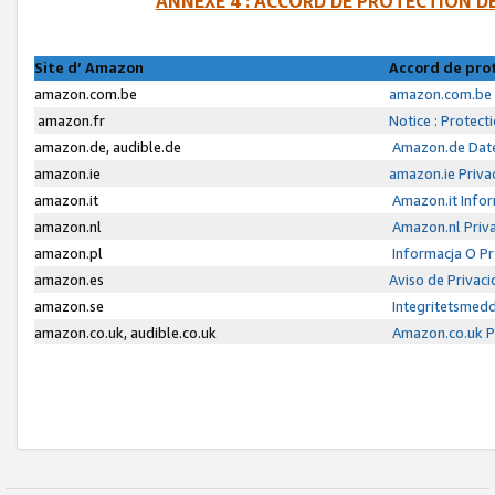
ANNEXE 4 : ACCORD DE PROTECTION 
Site d’ Amazon
Accord de pro
amazon.com.be
amazon.com.be 
amazon.fr
Notice : Protect
amazon.de, audible.de
Amazon.de Date
amazon.ie
amazon.ie Priva
amazon.it
Amazon.it Infor
amazon.nl
Amazon.nl Priva
amazon.pl
Informacja O P
amazon.es
Aviso de Privac
amazon.se
Integritetsmed
amazon.co.uk, audible.co.uk
Amazon.co.uk Pr