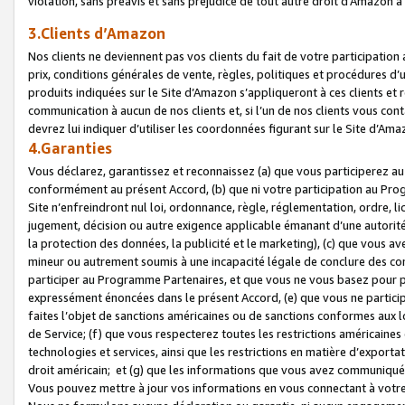
violation, sans préavis et sans préjudice de tout autre droit d’Amazo
3.Clients d’Amazon
Nos clients ne deviennent pas vos clients du fait de votre participati
prix, conditions générales de vente, règles, politiques et procédures d’u
produits indiquées sur le Site d’Amazon s’appliqueront à ces clients et
communication à aucun de nos clients et, si l’un de nos clients vous co
devrez lui indiquer d’utiliser les coordonnées figurant sur le Site d’Ama
4.Garanties
Vous déclarez, garantissez et reconnaissez (a) que vous participerez a
conformément au présent Accord, (b) que ni votre participation au Prog
Site n’enfreindront nul loi, ordonnance, règle, réglementation, ordre, li
jugement, décision ou autre exigence applicable émanant d’une autori
la protection des données, la publicité et le marketing), (c) que vous 
mineur ou autrement soumis à une incapacité légale de conclure des con
participer au Programme Partenaires, et que vous ne vous basez pour pr
expressément énoncées dans le présent Accord, (e) que vous ne particip
faites l’objet de sanctions américaines ou de sanctions conformes aux 
de Service; (f) que vous respecterez toutes les restrictions américaines
technologies et services, ainsi que les restrictions en matière d’exporta
droit américain; et (g) que les informations que vous avez communiqué
Vous pouvez mettre à jour vos informations en vous connectant à votre