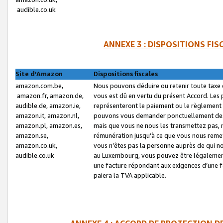
audible.co.uk
ANNEXE 3 : DISPOSITIONS FI
Site d’Amazon
Dispositions fiscales
amazon.com.be,
Nous pouvons déduire ou retenir toute taxe 
amazon.fr, amazon.de,
vous est dû en vertu du présent Accord. Les 
audible.de, amazon.ie,
représenteront le paiement ou le règlement 
amazon.it, amazon.nl,
pouvons vous demander ponctuellement des r
amazon.pl, amazon.es,
mais que vous ne nous les transmettez pas, n
amazon.se,
rémunération jusqu’à ce que vous nous reme
amazon.co.uk,
vous n’êtes pas la personne auprès de qui no
audible.co.uk
au Luxembourg, vous pouvez être légalement 
une facture répondant aux exigences d’une 
paiera la TVA applicable.