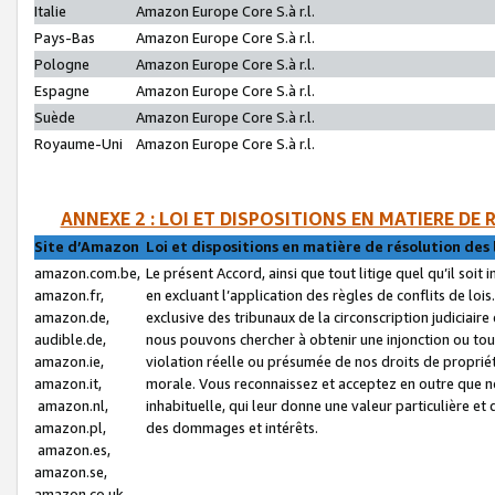
Italie
Amazon Europe Core S.à r.l.
Pays-Bas
Amazon Europe Core S.à r.l.
Pologne
Amazon Europe Core S.à r.l.
Espagne
Amazon Europe Core S.à r.l.
Suède
Amazon Europe Core S.à r.l.
Royaume-Uni
Amazon Europe Core S.à r.l.
ANNEXE 2 : LOI ET DISPOSITIONS EN MATIERE DE
Site d’Amazon
Loi et dispositions en matière de résolution des 
amazon.com.be,
Le présent Accord, ainsi que tout litige quel qu’il soi
amazon.fr,
en excluant l’application des règles de conflits de l
amazon.de,
exclusive des tribunaux de la circonscription judiciai
audible.de,
nous pouvons chercher à obtenir une injonction ou tou
amazon.ie,
violation réelle ou présumée de nos droits de proprié
amazon.it,
morale. Vous reconnaissez et acceptez en outre que n
amazon.nl,
inhabituelle, qui leur donne une valeur particulière 
amazon.pl,
des dommages et intérêts.
amazon.es,
amazon.se,
amazon.co.uk,