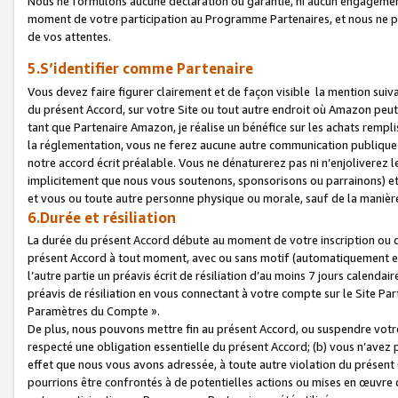
Nous ne formulons aucune déclaration ou garantie, ni aucun engagemen
moment de votre participation au Programme Partenaires, et nous ne p
de vos attentes.
5.S’identifier comme Partenaire
Vous devez faire figurer clairement et de façon visible la mention sui
du présent Accord, sur votre Site ou tout autre endroit où Amazon peut vo
tant que Partenaire Amazon, je réalise un bénéfice sur les achats remplis
la réglementation, vous ne ferez aucune autre communication publique
notre accord écrit préalable. Vous ne dénaturerez pas ni n’enjoliverez 
implicitement que nous vous soutenons, sponsorisons ou parrainons) et v
et vous ou toute autre personne physique ou morale, sauf de la manièr
6.Durée et résiliation
La durée du présent Accord débute au moment de votre inscription ou de
présent Accord à tout moment, avec ou sans motif (automatiquement et sa
l’autre partie un préavis écrit de résiliation d’au moins 7 jours calenda
préavis de résiliation en vous connectant à votre compte sur le Site Par
Paramètres du Compte ».
De plus, nous pouvons mettre fin au présent Accord, ou suspendre votre 
respecté une obligation essentielle du présent Accord; (b) vous n’avez p
effet que nous vous avons adressée, à toute autre violation du présen
pourrions être confrontés à de potentielles actions ou mises en œuvre 