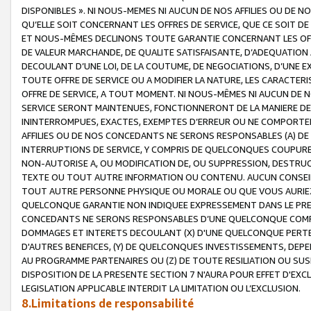
DISPONIBLES ». NI NOUS-MEMES NI AUCUN DE NOS AFFILIES OU D
QU’ELLE SOIT CONCERNANT LES OFFRES DE SERVICE, QUE CE SOIT DE
ET NOUS-MÊMES DECLINONS TOUTE GARANTIE CONCERNANT LES OFFRE
DE VALEUR MARCHANDE, DE QUALITE SATISFAISANTE, D’ADEQUATION
DECOULANT D’UNE LOI, DE LA COUTUME, DE NEGOCIATIONS, D’UNE
TOUTE OFFRE DE SERVICE OU A MODIFIER LA NATURE, LES CARACTERI
OFFRE DE SERVICE, A TOUT MOMENT. NI NOUS-MÊMES NI AUCUN DE 
SERVICE SERONT MAINTENUES, FONCTIONNERONT DE LA MANIERE DECR
ININTERROMPUES, EXACTES, EXEMPTES D’ERREUR OU NE COMPORT
AFFILIES OU DE NOS CONCEDANTS NE SERONS RESPONSABLES (A) DE
INTERRUPTIONS DE SERVICE, Y COMPRIS DE QUELCONQUES COUPURE
NON-AUTORISE A, OU MODIFICATION DE, OU SUPPRESSION, DESTRUC
TEXTE OU TOUT AUTRE INFORMATION OU CONTENU. AUCUN CONSEIL 
TOUT AUTRE PERSONNE PHYSIQUE OU MORALE OU QUE VOUS AURIEZ 
QUELCONQUE GARANTIE NON INDIQUEE EXPRESSEMENT DANS LE PRES
CONCEDANTS NE SERONS RESPONSABLES D’UNE QUELCONQUE COM
DOMMAGES ET INTERETS DECOULANT (X) D'UNE QUELCONQUE PERTE D
D'AUTRES BENEFICES, (Y) DE QUELCONQUES INVESTISSEMENTS, DEP
AU PROGRAMME PARTENAIRES OU (Z) DE TOUTE RESILIATION OU SU
DISPOSITION DE LA PRESENTE SECTION 7 N'AURA POUR EFFET D'EXC
LEGISLATION APPLICABLE INTERDIT LA LIMITATION OU L’EXCLUSION.
8.Limitations de responsabilité