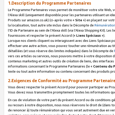
1.Description du Programme Partenaires
Le Programme Partenaires vous permet de monétiser votre site Web, vos 
l'Alexa skill (uniquement disponible pour les partenaires utilisant un 
Produits sur amazon.co.uk) (ci-après votre «
Site
») en plaçant sur votr
la localisation, tout autre site inclus dans le Décompte de
Rémunération
l'ID de Partenaire au sein de l'Alexa skill (via l'Alexa Shopping Kit). Le
fournissons et respecter le présent Accord («
Liens Spéciaux
»).
Lorsque nos clients cliquent ou interagissent avec des Liens Spéciaux p
effectuer une autre action, vous pouvez toucher une rémunération au ti
détaillées (et sous réserve des limites indiquées) dans le Décompte de
vers ces articles ou services, nous pouvons mettre à votre disposition d
contenus marketing et autres outils de création de liens, des interfaces
informations concernant le Programme Partenaires (le «
Contenu du 
texte ou tout autre information ou contenu concernant des produits prop
2.Exigences de Conformité au Programme Partenair
Vous devez respecter le présent Accord pour pouvoir participer au Pr
Vous devez nous transmettre promptement toutes les informations que
En cas de violation de votre part du présent Accord ou de conditions g
ou recours à notre disposition, nous nous réservons le droit de (dans 
de renoncer à) toute rémunération qui vous serait autrement due en ver