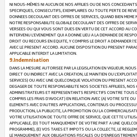
NI NOUS-MÊMES NI AUCUN DE NOS AFFILIES OU DE NOS CONCEDANT
SPECIFIQUES, CONSECUTIFS, EXEMPLAIRES OU TOUTE PERTE DE REVE
DONNEES DECOULANT DES OFFRES DE SERVICES, QUAND BIEN MEME N
NOTRE RESPONSABILITE GLOBALE DECOULANT DES OFFRES DE SERVI
VERSEES OU QUI VOUS SONT DUES EN VERTU DE CET ACCORD AU CO
INTERVENU L’EVENEMENT QUI A DONNE LIEU A LA DEMANDE DE RESP
DROIT OU RECOURS EN EQUITE, Y COMPRIS LE DROIT A DEMANDER l'
AVEC LE PRESENT ACCORD. AUCUNE DISPOSITION DU PRESENT PARAG
APPLICABLE INTERDIT LA LIMITATION.
9.Indemnisation
DANS LA MESURE AUTORISEE PAR LA LEGISLATION EN VIGUEUR, NO
DIRECT OU INDIRECT AVEC LA CREATION, LE MAINTIEN OU L’EXPLOIT
SERVICES) OU AVEC UNE QUELCONQUE VIOLATION DU PRESENT ACCO
DEGAGER DE TOUTE RESPONSABILITE NOS SOCIETES AFFILIEES, NOS 
ADMINISTRATEURS ET REPRESENTANTS RESPECTIFS CONTRE TOUS D
COMPRIS LES FRAIS D’AVOCAT) EN RELATION AVEC (A) VOTRE SITE O
ELEMENTS AVEC D’AUTRES APPLICATIONS, CONTENUS OU PROCESSUS, (
PRODUCTION, LA PUBLICITE, LA PROMOTION OU LA COMMERCIALISAT
VOTRE UTILISATION DE TOUTE OFFRE DE SERVICE, QUE CETTE UTILI
APPLICABLE, (D) TOUT MANQUEMENT DE VOTRE PART A UNE QUELCO
PROGRAMME), (E) VOS TAXES ET IMPOTS OU LA COLLECTE, LE REGLE
LE MANQUEMENT AUX OBLIGATIONS FISCALES OU D’ENREGISTREMENT 