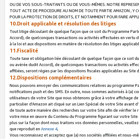
OU DE VOS SOUS-TRAITANTS OU DE VOUS-MÊMES. NOTRE REPRES
TOUT ACTE DE PROCEDURE AU NOM DE TOUTE PARTIE AMAZON , Y CO
POUR LA PROTECTION DE DROITS, ET NOTAMMENT POUR FAIRE APPL
10.Droit applicable et résolution des litiges
Tout litige découlant de quelque façon que ce soit du Programme Parte
Accord), de quelconques transactions ou activités effectuées en vertu d
à la loi et aux dispositions en matière de résolution des litiges applic
11.Fiscalité
Toute taxe et obligation liée découlant de quelque façon que ce soit 
ou avérée dudit Accord), de quelconques transactions ou activités effe
affiliées, seront régies par les dispositions fiscales applicables au Si
12.Dispositions complémentaires
Nous pouvons envoyer des communications relatives au programme Parten
notifications push et des SMS. En outre, nous sommes autorisés à (a) cont
utilisateurs de votre Site que nous obtenons grâce à votre affichage de
particulier d'Amazon ait cliqué sur un Lien Spécial de votre Site avant d
de toute autre manière des recherches sur votre Site afin de vérifier le re
votre mise en œuvre du Contenu du Programme figurant sur votre Site à
plus sur la façon dont nous traitons vos données personnelles, veuille
que reproduit en
Annexe 4
,
Vous reconnaissez et acceptez que (a) nos sociétés affiliées et nous-m