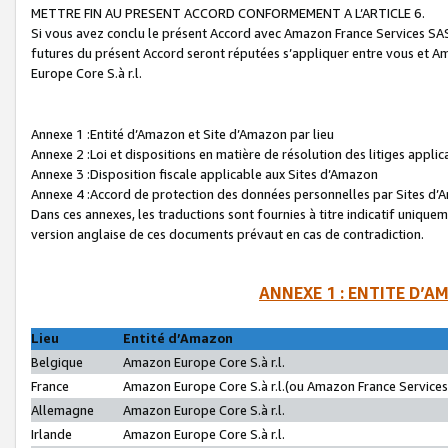
METTRE FIN AU PRESENT ACCORD CONFORMEMENT A L’ARTICLE 6.
Si vous avez conclu le présent Accord avec Amazon France Services SAS 
futures du présent Accord seront réputées s’appliquer entre vous et 
Europe Core S.à r.l.
Annexe 1 :Entité d’Amazon et Site d’Amazon par lieu
Annexe 2 :Loi et dispositions en matière de résolution des litiges appli
Annexe 3 :Disposition fiscale applicable aux Sites d’Amazon
Annexe 4 :Accord de protection des données personnelles par Sites d
Dans ces annexes, les traductions sont fournies à titre indicatif uniquem
version anglaise de ces documents prévaut en cas de contradiction.
ANNEXE 1 : ENTITE D’A
Lieu
Entité d’Amazon
Belgique
Amazon Europe Core S.à r.l.
France
Amazon Europe Core S.à r.l.(ou Amazon France Services 
Allemagne
Amazon Europe Core S.à r.l.
Irlande
Amazon Europe Core S.à r.l.