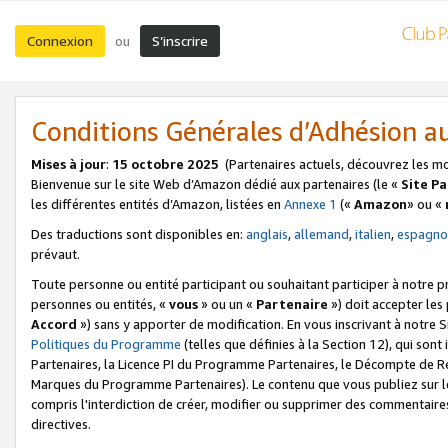
Connexion
S’inscrire
ou
Conditions Générales d’Adhésion 
Mises à jour
:
15 octobre 2025
(Partenaires actuels, découvrez les m
Bienvenue sur le site Web d’Amazon dédié aux partenaires (le «
Site P
les différentes entités d’Amazon, listées en
Annexe 1
(«
Amazon
» ou «
Des traductions sont disponibles en:
anglais
,
allemand
,
italien
,
espagno
prévaut.
Toute personne ou entité participant ou souhaitant participer à notre 
personnes ou entités, «
vous
» ou un «
Partenaire
») doit accepter le
Accord
») sans y apporter de modification. En vous inscrivant à notre Si
Politiques du Programme
(telles que définies à la Section 12), qui so
Partenaires, la Licence PI du Programme Partenaires, le Décompte de 
Marques du Programme Partenaires). Le contenu que vous publiez sur l
compris l'interdiction de créer, modifier ou supprimer des commentaires
directives.