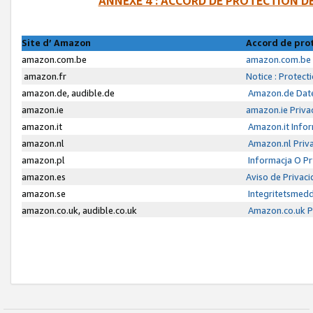
ANNEXE 4 : ACCORD DE PROTECTION 
Site d’ Amazon
Accord de pro
amazon.com.be
amazon.com.be 
amazon.fr
Notice : Protect
amazon.de, audible.de
Amazon.de Date
amazon.ie
amazon.ie Priva
amazon.it
Amazon.it Infor
amazon.nl
Amazon.nl Priva
amazon.pl
Informacja O P
amazon.es
Aviso de Privac
amazon.se
Integritetsmed
amazon.co.uk, audible.co.uk
Amazon.co.uk Pr