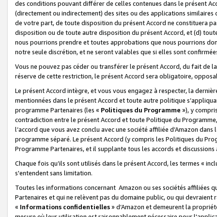
des conditions pouvant différer de celles contenues dans le présent Ac
(directement ou indirectement) des sites ou des applications similaires o
de votre part, de toute disposition du présent Accord ne constituera pa
disposition ou de toute autre disposition du présent Accord, et (d) tou
nous pourrions prendre et toutes approbations que nous pourrions donn
notre seule discrétion, et ne seront valables que si elles sont confirmée
Vous ne pouvez pas céder ou transférer le présent Accord, du fait de la 
réserve de cette restriction, le présent Accord sera obligatoire, opposab
Le présent Accord intègre, et vous vous engagez à respecter, la dernière 
mentionnées dans le présent Accord et toute autre politique s’appliqua
programme Partenaires (les «
Politiques du Programme
»), y compri
contradiction entre le présent Accord et toute Politique du Programme, 
l’accord que vous avez conclu avec une société affiliée d’Amazon dans 
programme séparé. Le présent Accord (y compris les Politiques du Progr
Programme Partenaires, et il supplante tous les accords et discussions 
Chaque fois qu’ils sont utilisés dans le présent Accord, les termes « in
s'entendent sans limitation.
Toutes les informations concernant Amazon ou ses sociétés affiliées 
Partenaires et qui ne relèvent pas du domaine public, ou qui devraient
«
Informations confidentielles
» d’Amazon et demeurent la propriété 
mesure où leur utilisation est raisonnablement nécessaire pour l'appli