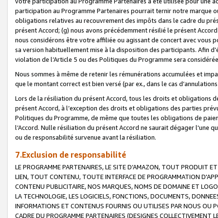
votre participation au Programme Partenaires a été utilisée pour une ac
participation au Programme Partenaires pourrait ternir notre marque ou
obligations relatives au recouvrement des impôts dans le cadre du prése
présent Accord; (g) nous avons précédemment résilié le présent Accord
nous considérons être votre affiliée ou agissant de concert avec vous 
sa version habituellement mise à la disposition des participants. Afin d’é
violation de l’Article 5 ou des Politiques du Programme sera considéré
Nous sommes à même de retenir les rémunérations accumulées et impayée
que le montant correct est bien versé (par ex., dans le cas d’annulations
Lors de la résiliation du présent Accord, tous les droits et obligations 
présent Accord, à l’exception des droits et obligations des parties prévus
Politiques du Programme, de même que toutes les obligations de paiement
l’Accord. Nulle résiliation du présent Accord ne saurait dégager l'une 
ou de responsabilité survenue avant la résiliation.
7.Exclusion de responsabilité
LE PROGRAMME PARTENAIRES, LE SITE D’AMAZON, TOUT PRODUIT ET 
LIEN, TOUT CONTENU, TOUTE INTERFACE DE PROGRAMMATION D'APP
CONTENU PUBLICITAIRE, NOS MARQUES, NOMS DE DOMAINE ET LOGOS
LA TECHNOLOGIE, LES LOGICIELS, FONCTIONS, DOCUMENTS, DONNEES
INFORMATIONS ET CONTENUS FOURNIS OU UTILISES PAR NOUS OU P
CADRE DU PROGRAMME PARTENAIRES (DESIGNES COLLECTIVEMENT LE