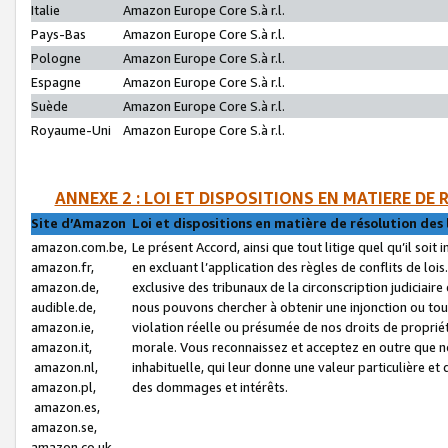
Italie
Amazon Europe Core S.à r.l.
Pays-Bas
Amazon Europe Core S.à r.l.
Pologne
Amazon Europe Core S.à r.l.
Espagne
Amazon Europe Core S.à r.l.
Suède
Amazon Europe Core S.à r.l.
Royaume-Uni
Amazon Europe Core S.à r.l.
ANNEXE 2 : LOI ET DISPOSITIONS EN MATIERE DE
Site d’Amazon
Loi et dispositions en matière de résolution des 
amazon.com.be,
Le présent Accord, ainsi que tout litige quel qu’il soi
amazon.fr,
en excluant l’application des règles de conflits de l
amazon.de,
exclusive des tribunaux de la circonscription judiciai
audible.de,
nous pouvons chercher à obtenir une injonction ou tou
amazon.ie,
violation réelle ou présumée de nos droits de proprié
amazon.it,
morale. Vous reconnaissez et acceptez en outre que n
amazon.nl,
inhabituelle, qui leur donne une valeur particulière 
amazon.pl,
des dommages et intérêts.
amazon.es,
amazon.se,
amazon.co.uk,