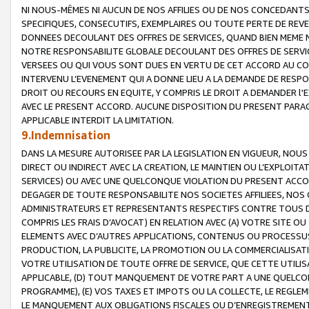
NI NOUS-MÊMES NI AUCUN DE NOS AFFILIES OU DE NOS CONCEDANT
SPECIFIQUES, CONSECUTIFS, EXEMPLAIRES OU TOUTE PERTE DE REVE
DONNEES DECOULANT DES OFFRES DE SERVICES, QUAND BIEN MEME N
NOTRE RESPONSABILITE GLOBALE DECOULANT DES OFFRES DE SERVI
VERSEES OU QUI VOUS SONT DUES EN VERTU DE CET ACCORD AU CO
INTERVENU L’EVENEMENT QUI A DONNE LIEU A LA DEMANDE DE RESP
DROIT OU RECOURS EN EQUITE, Y COMPRIS LE DROIT A DEMANDER l'
AVEC LE PRESENT ACCORD. AUCUNE DISPOSITION DU PRESENT PARAG
APPLICABLE INTERDIT LA LIMITATION.
9.Indemnisation
DANS LA MESURE AUTORISEE PAR LA LEGISLATION EN VIGUEUR, NO
DIRECT OU INDIRECT AVEC LA CREATION, LE MAINTIEN OU L’EXPLOIT
SERVICES) OU AVEC UNE QUELCONQUE VIOLATION DU PRESENT ACCO
DEGAGER DE TOUTE RESPONSABILITE NOS SOCIETES AFFILIEES, NOS 
ADMINISTRATEURS ET REPRESENTANTS RESPECTIFS CONTRE TOUS D
COMPRIS LES FRAIS D’AVOCAT) EN RELATION AVEC (A) VOTRE SITE O
ELEMENTS AVEC D’AUTRES APPLICATIONS, CONTENUS OU PROCESSUS, (
PRODUCTION, LA PUBLICITE, LA PROMOTION OU LA COMMERCIALISAT
VOTRE UTILISATION DE TOUTE OFFRE DE SERVICE, QUE CETTE UTILI
APPLICABLE, (D) TOUT MANQUEMENT DE VOTRE PART A UNE QUELCO
PROGRAMME), (E) VOS TAXES ET IMPOTS OU LA COLLECTE, LE REGLE
LE MANQUEMENT AUX OBLIGATIONS FISCALES OU D’ENREGISTREMENT 