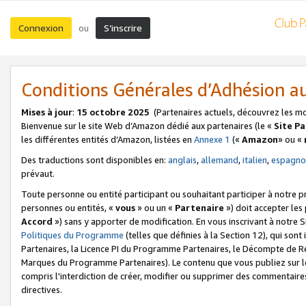
Connexion
S’inscrire
ou
Conditions Générales d’Adhésion 
Mises à jour
:
15 octobre 2025
(Partenaires actuels, découvrez les m
Bienvenue sur le site Web d’Amazon dédié aux partenaires (le «
Site P
les différentes entités d’Amazon, listées en
Annexe 1
(«
Amazon
» ou «
Des traductions sont disponibles en:
anglais
,
allemand
,
italien
,
espagno
prévaut.
Toute personne ou entité participant ou souhaitant participer à notre 
personnes ou entités, «
vous
» ou un «
Partenaire
») doit accepter le
Accord
») sans y apporter de modification. En vous inscrivant à notre Si
Politiques du Programme
(telles que définies à la Section 12), qui so
Partenaires, la Licence PI du Programme Partenaires, le Décompte de 
Marques du Programme Partenaires). Le contenu que vous publiez sur l
compris l'interdiction de créer, modifier ou supprimer des commentaires
directives.