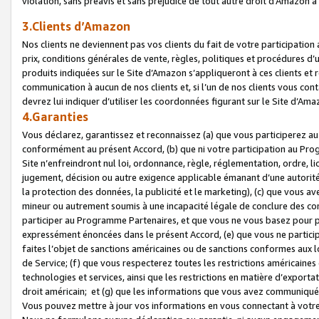
violation, sans préavis et sans préjudice de tout autre droit d’Amazo
3.Clients d’Amazon
Nos clients ne deviennent pas vos clients du fait de votre participati
prix, conditions générales de vente, règles, politiques et procédures d’u
produits indiquées sur le Site d’Amazon s’appliqueront à ces clients et
communication à aucun de nos clients et, si l’un de nos clients vous co
devrez lui indiquer d’utiliser les coordonnées figurant sur le Site d’Ama
4.Garanties
Vous déclarez, garantissez et reconnaissez (a) que vous participerez a
conformément au présent Accord, (b) que ni votre participation au Prog
Site n’enfreindront nul loi, ordonnance, règle, réglementation, ordre, li
jugement, décision ou autre exigence applicable émanant d’une autori
la protection des données, la publicité et le marketing), (c) que vous 
mineur ou autrement soumis à une incapacité légale de conclure des con
participer au Programme Partenaires, et que vous ne vous basez pour pr
expressément énoncées dans le présent Accord, (e) que vous ne particip
faites l’objet de sanctions américaines ou de sanctions conformes aux 
de Service; (f) que vous respecterez toutes les restrictions américaines
technologies et services, ainsi que les restrictions en matière d’exporta
droit américain; et (g) que les informations que vous avez communiqué
Vous pouvez mettre à jour vos informations en vous connectant à votre