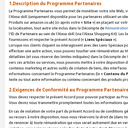
1.Description du Programme Partenaires
Le Programme Partenaires vous permet de monétiser votre site Web, vos 
l'Alexa skill (uniquement disponible pour les partenaires utilisant un 
Produits sur amazon.co.uk) (ci-après votre «
Site
») en plaçant sur votr
la localisation, tout autre site inclus dans le Décompte de
Rémunération
l'ID de Partenaire au sein de l'Alexa skill (via l'Alexa Shopping Kit). Le
fournissons et respecter le présent Accord («
Liens Spéciaux
»).
Lorsque nos clients cliquent ou interagissent avec des Liens Spéciaux p
effectuer une autre action, vous pouvez toucher une rémunération au ti
détaillées (et sous réserve des limites indiquées) dans le Décompte de
vers ces articles ou services, nous pouvons mettre à votre disposition d
contenus marketing et autres outils de création de liens, des interfaces
informations concernant le Programme Partenaires (le «
Contenu du 
texte ou tout autre information ou contenu concernant des produits prop
2.Exigences de Conformité au Programme Partenair
Vous devez respecter le présent Accord pour pouvoir participer au Pr
Vous devez nous transmettre promptement toutes les informations que
En cas de violation de votre part du présent Accord ou de conditions g
ou recours à notre disposition, nous nous réservons le droit de (dans 
de renoncer à) toute rémunération qui vous serait autrement due en ver