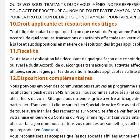
OU DE VOS SOUS-TRAITANTS OU DE VOUS-MÊMES. NOTRE REPRES
TOUT ACTE DE PROCEDURE AU NOM DE TOUTE PARTIE AMAZON , Y CO
POUR LA PROTECTION DE DROITS, ET NOTAMMENT POUR FAIRE APPL
10.Droit applicable et résolution des litiges
Tout litige découlant de quelque façon que ce soit du Programme Parte
Accord), de quelconques transactions ou activités effectuées en vertu d
à la loi et aux dispositions en matière de résolution des litiges applic
11.Fiscalité
Toute taxe et obligation liée découlant de quelque façon que ce soit 
ou avérée dudit Accord), de quelconques transactions ou activités effe
affiliées, seront régies par les dispositions fiscales applicables au Si
12.Dispositions complémentaires
Nous pouvons envoyer des communications relatives au programme Parten
notifications push et des SMS. En outre, nous sommes autorisés à (a) cont
utilisateurs de votre Site que nous obtenons grâce à votre affichage de
particulier d'Amazon ait cliqué sur un Lien Spécial de votre Site avant d
de toute autre manière des recherches sur votre Site afin de vérifier le re
votre mise en œuvre du Contenu du Programme figurant sur votre Site à
plus sur la façon dont nous traitons vos données personnelles, veuille
que reproduit en
Annexe 4
,
Vous reconnaissez et acceptez que (a) nos sociétés affiliées et nous-m