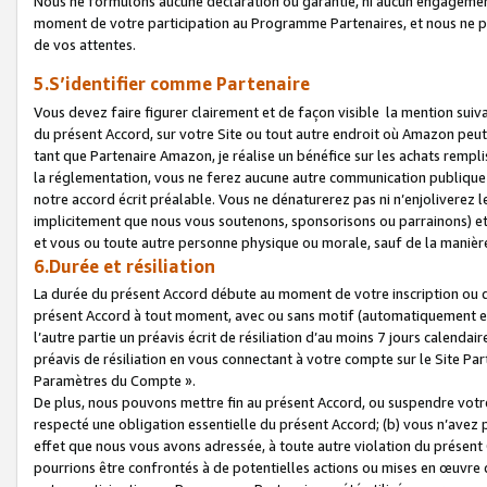
Nous ne formulons aucune déclaration ou garantie, ni aucun engagemen
moment de votre participation au Programme Partenaires, et nous ne p
de vos attentes.
5.S’identifier comme Partenaire
Vous devez faire figurer clairement et de façon visible la mention sui
du présent Accord, sur votre Site ou tout autre endroit où Amazon peut vo
tant que Partenaire Amazon, je réalise un bénéfice sur les achats remplis
la réglementation, vous ne ferez aucune autre communication publique
notre accord écrit préalable. Vous ne dénaturerez pas ni n’enjoliverez 
implicitement que nous vous soutenons, sponsorisons ou parrainons) et v
et vous ou toute autre personne physique ou morale, sauf de la manièr
6.Durée et résiliation
La durée du présent Accord débute au moment de votre inscription ou de
présent Accord à tout moment, avec ou sans motif (automatiquement et sa
l’autre partie un préavis écrit de résiliation d’au moins 7 jours calenda
préavis de résiliation en vous connectant à votre compte sur le Site Par
Paramètres du Compte ».
De plus, nous pouvons mettre fin au présent Accord, ou suspendre votre 
respecté une obligation essentielle du présent Accord; (b) vous n’avez p
effet que nous vous avons adressée, à toute autre violation du présen
pourrions être confrontés à de potentielles actions ou mises en œuvre 