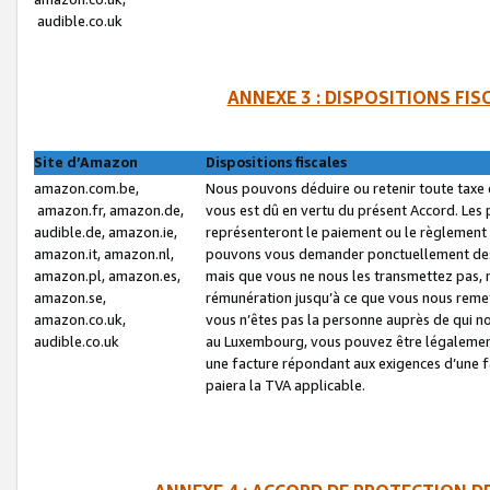
audible.co.uk
ANNEXE 3 : DISPOSITIONS FI
Site d’Amazon
Dispositions fiscales
amazon.com.be,
Nous pouvons déduire ou retenir toute taxe 
amazon.fr, amazon.de,
vous est dû en vertu du présent Accord. Les 
audible.de, amazon.ie,
représenteront le paiement ou le règlement 
amazon.it, amazon.nl,
pouvons vous demander ponctuellement des r
amazon.pl, amazon.es,
mais que vous ne nous les transmettez pas, n
amazon.se,
rémunération jusqu’à ce que vous nous reme
amazon.co.uk,
vous n’êtes pas la personne auprès de qui no
audible.co.uk
au Luxembourg, vous pouvez être légalement 
une facture répondant aux exigences d’une 
paiera la TVA applicable.