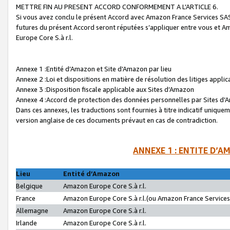
METTRE FIN AU PRESENT ACCORD CONFORMEMENT A L’ARTICLE 6.
Si vous avez conclu le présent Accord avec Amazon France Services SAS 
futures du présent Accord seront réputées s’appliquer entre vous et 
Europe Core S.à r.l.
Annexe 1 :Entité d’Amazon et Site d’Amazon par lieu
Annexe 2 :Loi et dispositions en matière de résolution des litiges appli
Annexe 3 :Disposition fiscale applicable aux Sites d’Amazon
Annexe 4 :Accord de protection des données personnelles par Sites d
Dans ces annexes, les traductions sont fournies à titre indicatif uniquem
version anglaise de ces documents prévaut en cas de contradiction.
ANNEXE 1 : ENTITE D’A
Lieu
Entité d’Amazon
Belgique
Amazon Europe Core S.à r.l.
France
Amazon Europe Core S.à r.l.(ou Amazon France Services 
Allemagne
Amazon Europe Core S.à r.l.
Irlande
Amazon Europe Core S.à r.l.