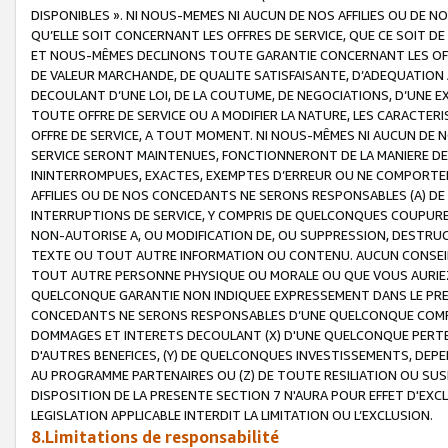
DISPONIBLES ». NI NOUS-MEMES NI AUCUN DE NOS AFFILIES OU D
QU’ELLE SOIT CONCERNANT LES OFFRES DE SERVICE, QUE CE SOIT DE
ET NOUS-MÊMES DECLINONS TOUTE GARANTIE CONCERNANT LES OFFRE
DE VALEUR MARCHANDE, DE QUALITE SATISFAISANTE, D’ADEQUATION
DECOULANT D’UNE LOI, DE LA COUTUME, DE NEGOCIATIONS, D’UNE
TOUTE OFFRE DE SERVICE OU A MODIFIER LA NATURE, LES CARACTERI
OFFRE DE SERVICE, A TOUT MOMENT. NI NOUS-MÊMES NI AUCUN DE 
SERVICE SERONT MAINTENUES, FONCTIONNERONT DE LA MANIERE DECR
ININTERROMPUES, EXACTES, EXEMPTES D’ERREUR OU NE COMPORT
AFFILIES OU DE NOS CONCEDANTS NE SERONS RESPONSABLES (A) DE
INTERRUPTIONS DE SERVICE, Y COMPRIS DE QUELCONQUES COUPURE
NON-AUTORISE A, OU MODIFICATION DE, OU SUPPRESSION, DESTRUC
TEXTE OU TOUT AUTRE INFORMATION OU CONTENU. AUCUN CONSEIL 
TOUT AUTRE PERSONNE PHYSIQUE OU MORALE OU QUE VOUS AURIEZ 
QUELCONQUE GARANTIE NON INDIQUEE EXPRESSEMENT DANS LE PRES
CONCEDANTS NE SERONS RESPONSABLES D’UNE QUELCONQUE COM
DOMMAGES ET INTERETS DECOULANT (X) D'UNE QUELCONQUE PERTE D
D'AUTRES BENEFICES, (Y) DE QUELCONQUES INVESTISSEMENTS, DEP
AU PROGRAMME PARTENAIRES OU (Z) DE TOUTE RESILIATION OU SU
DISPOSITION DE LA PRESENTE SECTION 7 N'AURA POUR EFFET D'EXC
LEGISLATION APPLICABLE INTERDIT LA LIMITATION OU L’EXCLUSION.
8.Limitations de responsabilité