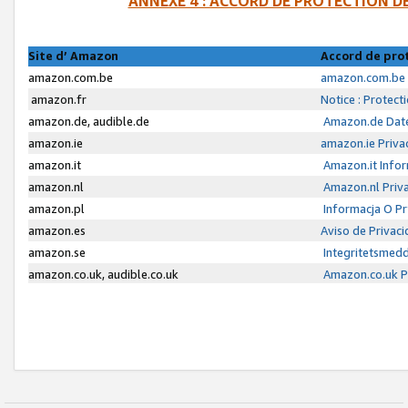
ANNEXE 4 : ACCORD DE PROTECTION 
Site d’ Amazon
Accord de pro
amazon.com.be
amazon.com.be 
amazon.fr
Notice : Protect
amazon.de, audible.de
Amazon.de Date
amazon.ie
amazon.ie Priva
amazon.it
Amazon.it Infor
amazon.nl
Amazon.nl Priva
amazon.pl
Informacja O P
amazon.es
Aviso de Privac
amazon.se
Integritetsmed
amazon.co.uk, audible.co.uk
Amazon.co.uk Pr