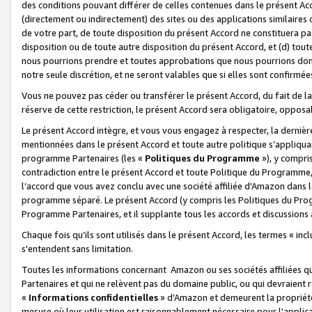
des conditions pouvant différer de celles contenues dans le présent Ac
(directement ou indirectement) des sites ou des applications similaires o
de votre part, de toute disposition du présent Accord ne constituera pa
disposition ou de toute autre disposition du présent Accord, et (d) tou
nous pourrions prendre et toutes approbations que nous pourrions donn
notre seule discrétion, et ne seront valables que si elles sont confirmée
Vous ne pouvez pas céder ou transférer le présent Accord, du fait de la 
réserve de cette restriction, le présent Accord sera obligatoire, opposab
Le présent Accord intègre, et vous vous engagez à respecter, la dernière 
mentionnées dans le présent Accord et toute autre politique s’appliqua
programme Partenaires (les «
Politiques du Programme
»), y compri
contradiction entre le présent Accord et toute Politique du Programme, 
l’accord que vous avez conclu avec une société affiliée d’Amazon dans 
programme séparé. Le présent Accord (y compris les Politiques du Progr
Programme Partenaires, et il supplante tous les accords et discussions 
Chaque fois qu’ils sont utilisés dans le présent Accord, les termes « in
s'entendent sans limitation.
Toutes les informations concernant Amazon ou ses sociétés affiliées 
Partenaires et qui ne relèvent pas du domaine public, ou qui devraient
«
Informations confidentielles
» d’Amazon et demeurent la propriété 
mesure où leur utilisation est raisonnablement nécessaire pour l'appli