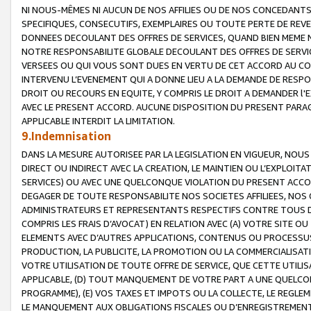
NI NOUS-MÊMES NI AUCUN DE NOS AFFILIES OU DE NOS CONCEDANT
SPECIFIQUES, CONSECUTIFS, EXEMPLAIRES OU TOUTE PERTE DE REVE
DONNEES DECOULANT DES OFFRES DE SERVICES, QUAND BIEN MEME N
NOTRE RESPONSABILITE GLOBALE DECOULANT DES OFFRES DE SERVI
VERSEES OU QUI VOUS SONT DUES EN VERTU DE CET ACCORD AU CO
INTERVENU L’EVENEMENT QUI A DONNE LIEU A LA DEMANDE DE RESP
DROIT OU RECOURS EN EQUITE, Y COMPRIS LE DROIT A DEMANDER l'
AVEC LE PRESENT ACCORD. AUCUNE DISPOSITION DU PRESENT PARAG
APPLICABLE INTERDIT LA LIMITATION.
9.Indemnisation
DANS LA MESURE AUTORISEE PAR LA LEGISLATION EN VIGUEUR, NO
DIRECT OU INDIRECT AVEC LA CREATION, LE MAINTIEN OU L’EXPLOIT
SERVICES) OU AVEC UNE QUELCONQUE VIOLATION DU PRESENT ACCO
DEGAGER DE TOUTE RESPONSABILITE NOS SOCIETES AFFILIEES, NOS 
ADMINISTRATEURS ET REPRESENTANTS RESPECTIFS CONTRE TOUS D
COMPRIS LES FRAIS D’AVOCAT) EN RELATION AVEC (A) VOTRE SITE O
ELEMENTS AVEC D’AUTRES APPLICATIONS, CONTENUS OU PROCESSUS, (
PRODUCTION, LA PUBLICITE, LA PROMOTION OU LA COMMERCIALISAT
VOTRE UTILISATION DE TOUTE OFFRE DE SERVICE, QUE CETTE UTILI
APPLICABLE, (D) TOUT MANQUEMENT DE VOTRE PART A UNE QUELCO
PROGRAMME), (E) VOS TAXES ET IMPOTS OU LA COLLECTE, LE REGLE
LE MANQUEMENT AUX OBLIGATIONS FISCALES OU D’ENREGISTREMENT 