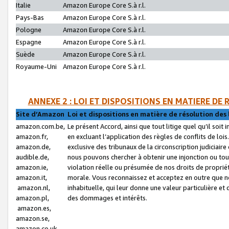
Italie
Amazon Europe Core S.à r.l.
Pays-Bas
Amazon Europe Core S.à r.l.
Pologne
Amazon Europe Core S.à r.l.
Espagne
Amazon Europe Core S.à r.l.
Suède
Amazon Europe Core S.à r.l.
Royaume-Uni
Amazon Europe Core S.à r.l.
ANNEXE 2 : LOI ET DISPOSITIONS EN MATIERE DE
Site d’Amazon
Loi et dispositions en matière de résolution des 
amazon.com.be,
Le présent Accord, ainsi que tout litige quel qu’il soi
amazon.fr,
en excluant l’application des règles de conflits de l
amazon.de,
exclusive des tribunaux de la circonscription judiciai
audible.de,
nous pouvons chercher à obtenir une injonction ou tou
amazon.ie,
violation réelle ou présumée de nos droits de proprié
amazon.it,
morale. Vous reconnaissez et acceptez en outre que n
amazon.nl,
inhabituelle, qui leur donne une valeur particulière 
amazon.pl,
des dommages et intérêts.
amazon.es,
amazon.se,
amazon.co.uk,