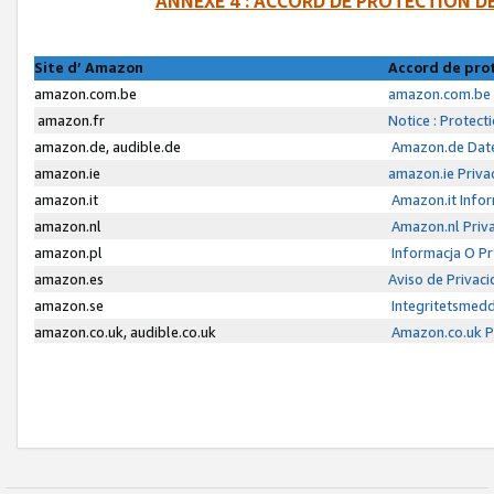
ANNEXE 4 : ACCORD DE PROTECTION 
Site d’ Amazon
Accord de pro
amazon.com.be
amazon.com.be 
amazon.fr
Notice : Protect
amazon.de, audible.de
Amazon.de Date
amazon.ie
amazon.ie Priva
amazon.it
Amazon.it Infor
amazon.nl
Amazon.nl Priva
amazon.pl
Informacja O P
amazon.es
Aviso de Privac
amazon.se
Integritetsmed
amazon.co.uk, audible.co.uk
Amazon.co.uk Pr