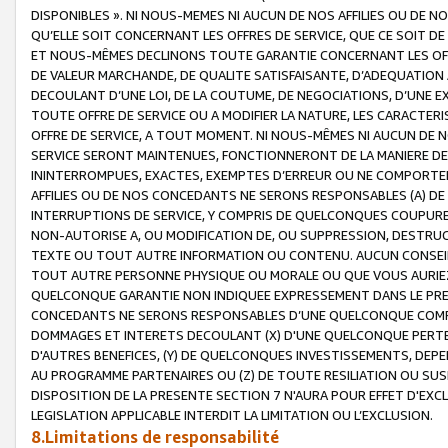
DISPONIBLES ». NI NOUS-MEMES NI AUCUN DE NOS AFFILIES OU D
QU’ELLE SOIT CONCERNANT LES OFFRES DE SERVICE, QUE CE SOIT DE
ET NOUS-MÊMES DECLINONS TOUTE GARANTIE CONCERNANT LES OFFRE
DE VALEUR MARCHANDE, DE QUALITE SATISFAISANTE, D’ADEQUATION
DECOULANT D’UNE LOI, DE LA COUTUME, DE NEGOCIATIONS, D’UNE
TOUTE OFFRE DE SERVICE OU A MODIFIER LA NATURE, LES CARACTERI
OFFRE DE SERVICE, A TOUT MOMENT. NI NOUS-MÊMES NI AUCUN DE 
SERVICE SERONT MAINTENUES, FONCTIONNERONT DE LA MANIERE DECR
ININTERROMPUES, EXACTES, EXEMPTES D’ERREUR OU NE COMPORT
AFFILIES OU DE NOS CONCEDANTS NE SERONS RESPONSABLES (A) DE
INTERRUPTIONS DE SERVICE, Y COMPRIS DE QUELCONQUES COUPURE
NON-AUTORISE A, OU MODIFICATION DE, OU SUPPRESSION, DESTRUC
TEXTE OU TOUT AUTRE INFORMATION OU CONTENU. AUCUN CONSEIL 
TOUT AUTRE PERSONNE PHYSIQUE OU MORALE OU QUE VOUS AURIEZ 
QUELCONQUE GARANTIE NON INDIQUEE EXPRESSEMENT DANS LE PRES
CONCEDANTS NE SERONS RESPONSABLES D’UNE QUELCONQUE COM
DOMMAGES ET INTERETS DECOULANT (X) D'UNE QUELCONQUE PERTE D
D'AUTRES BENEFICES, (Y) DE QUELCONQUES INVESTISSEMENTS, DEP
AU PROGRAMME PARTENAIRES OU (Z) DE TOUTE RESILIATION OU SU
DISPOSITION DE LA PRESENTE SECTION 7 N'AURA POUR EFFET D'EXC
LEGISLATION APPLICABLE INTERDIT LA LIMITATION OU L’EXCLUSION.
8.Limitations de responsabilité