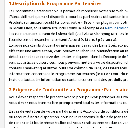
1.Description du Programme Partenaires
Le Programme Partenaires vous permet de monétiser votre site Web, vos 
l'Alexa skill (uniquement disponible pour les partenaires utilisant un 
Produits sur amazon.co.uk) (ci-après votre «
Site
») en plaçant sur votr
la localisation, tout autre site inclus dans le Décompte de
Rémunération
l'ID de Partenaire au sein de l'Alexa skill (via l'Alexa Shopping Kit). Le
fournissons et respecter le présent Accord («
Liens Spéciaux
»).
Lorsque nos clients cliquent ou interagissent avec des Liens Spéciaux p
effectuer une autre action, vous pouvez toucher une rémunération au ti
détaillées (et sous réserve des limites indiquées) dans le Décompte de
vers ces articles ou services, nous pouvons mettre à votre disposition d
contenus marketing et autres outils de création de liens, des interfaces
informations concernant le Programme Partenaires (le «
Contenu du 
texte ou tout autre information ou contenu concernant des produits prop
2.Exigences de Conformité au Programme Partenair
Vous devez respecter le présent Accord pour pouvoir participer au Pr
Vous devez nous transmettre promptement toutes les informations que
En cas de violation de votre part du présent Accord ou de conditions g
ou recours à notre disposition, nous nous réservons le droit de (dans 
de renoncer à) toute rémunération qui vous serait autrement due en ver