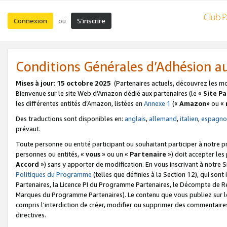
Connexion
S’inscrire
ou
Conditions Générales d’Adhésion 
Mises à jour
:
15 octobre 2025
(Partenaires actuels, découvrez les m
Bienvenue sur le site Web d’Amazon dédié aux partenaires (le «
Site P
les différentes entités d’Amazon, listées en
Annexe 1
(«
Amazon
» ou «
Des traductions sont disponibles en:
anglais
,
allemand
,
italien
,
espagno
prévaut.
Toute personne ou entité participant ou souhaitant participer à notre 
personnes ou entités, «
vous
» ou un «
Partenaire
») doit accepter le
Accord
») sans y apporter de modification. En vous inscrivant à notre Si
Politiques du Programme
(telles que définies à la Section 12), qui so
Partenaires, la Licence PI du Programme Partenaires, le Décompte de 
Marques du Programme Partenaires). Le contenu que vous publiez sur l
compris l'interdiction de créer, modifier ou supprimer des commentaires
directives.