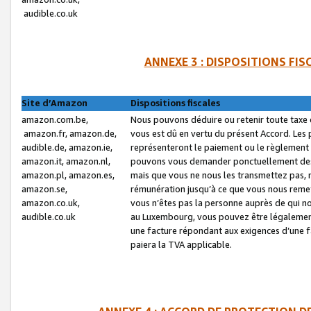
audible.co.uk
ANNEXE 3 : DISPOSITIONS FI
Site d’Amazon
Dispositions fiscales
amazon.com.be,
Nous pouvons déduire ou retenir toute taxe 
amazon.fr, amazon.de,
vous est dû en vertu du présent Accord. Les 
audible.de, amazon.ie,
représenteront le paiement ou le règlement 
amazon.it, amazon.nl,
pouvons vous demander ponctuellement des r
amazon.pl, amazon.es,
mais que vous ne nous les transmettez pas, n
amazon.se,
rémunération jusqu’à ce que vous nous reme
amazon.co.uk,
vous n’êtes pas la personne auprès de qui no
audible.co.uk
au Luxembourg, vous pouvez être légalement 
une facture répondant aux exigences d’une 
paiera la TVA applicable.