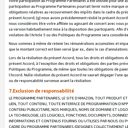
votre participation au Programme Partenaires a été utilisée pour une ac
participation au Programme Partenaires pourrait ternir notre marque ou
obligations relatives au recouvrement des impôts dans le cadre du prése
présent Accord; (g) nous avons précédemment résilié le présent Accord
nous considérons être votre affiliée ou agissant de concert avec vous 
sa version habituellement mise à la disposition des participants. Afin d’é
violation de l’Article 5 ou des Politiques du Programme sera considéré
Nous sommes à même de retenir les rémunérations accumulées et impayée
que le montant correct est bien versé (par ex., dans le cas d’annulations
Lors de la résiliation du présent Accord, tous les droits et obligations 
présent Accord, à l’exception des droits et obligations des parties prévus
Politiques du Programme, de même que toutes les obligations de paiement
l’Accord. Nulle résiliation du présent Accord ne saurait dégager l'une 
ou de responsabilité survenue avant la résiliation.
7.Exclusion de responsabilité
LE PROGRAMME PARTENAIRES, LE SITE D’AMAZON, TOUT PRODUIT ET 
LIEN, TOUT CONTENU, TOUTE INTERFACE DE PROGRAMMATION D'APP
CONTENU PUBLICITAIRE, NOS MARQUES, NOMS DE DOMAINE ET LOGOS
LA TECHNOLOGIE, LES LOGICIELS, FONCTIONS, DOCUMENTS, DONNEES
INFORMATIONS ET CONTENUS FOURNIS OU UTILISES PAR NOUS OU P
CADRE DU PROGRAMME PARTENAIRES (DESIGNES COLLECTIVEMENT LE