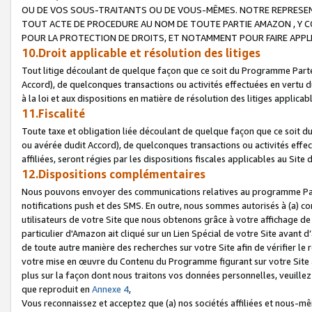
OU DE VOS SOUS-TRAITANTS OU DE VOUS-MÊMES. NOTRE REPRES
TOUT ACTE DE PROCEDURE AU NOM DE TOUTE PARTIE AMAZON , Y CO
POUR LA PROTECTION DE DROITS, ET NOTAMMENT POUR FAIRE APPL
10.Droit applicable et résolution des litiges
Tout litige découlant de quelque façon que ce soit du Programme Parte
Accord), de quelconques transactions ou activités effectuées en vertu d
à la loi et aux dispositions en matière de résolution des litiges applic
11.Fiscalité
Toute taxe et obligation liée découlant de quelque façon que ce soit 
ou avérée dudit Accord), de quelconques transactions ou activités effe
affiliées, seront régies par les dispositions fiscales applicables au Si
12.Dispositions complémentaires
Nous pouvons envoyer des communications relatives au programme Parten
notifications push et des SMS. En outre, nous sommes autorisés à (a) cont
utilisateurs de votre Site que nous obtenons grâce à votre affichage de
particulier d'Amazon ait cliqué sur un Lien Spécial de votre Site avant d
de toute autre manière des recherches sur votre Site afin de vérifier le re
votre mise en œuvre du Contenu du Programme figurant sur votre Site à
plus sur la façon dont nous traitons vos données personnelles, veuille
que reproduit en
Annexe 4
,
Vous reconnaissez et acceptez que (a) nos sociétés affiliées et nous-m