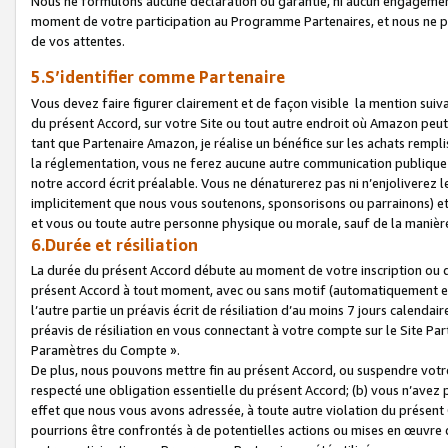
Nous ne formulons aucune déclaration ou garantie, ni aucun engagemen
moment de votre participation au Programme Partenaires, et nous ne p
de vos attentes.
5.S’identifier comme Partenaire
Vous devez faire figurer clairement et de façon visible la mention sui
du présent Accord, sur votre Site ou tout autre endroit où Amazon peut vo
tant que Partenaire Amazon, je réalise un bénéfice sur les achats remplis
la réglementation, vous ne ferez aucune autre communication publique
notre accord écrit préalable. Vous ne dénaturerez pas ni n’enjoliverez 
implicitement que nous vous soutenons, sponsorisons ou parrainons) et v
et vous ou toute autre personne physique ou morale, sauf de la manièr
6.Durée et résiliation
La durée du présent Accord débute au moment de votre inscription ou de
présent Accord à tout moment, avec ou sans motif (automatiquement et sa
l’autre partie un préavis écrit de résiliation d’au moins 7 jours calenda
préavis de résiliation en vous connectant à votre compte sur le Site Par
Paramètres du Compte ».
De plus, nous pouvons mettre fin au présent Accord, ou suspendre votre 
respecté une obligation essentielle du présent Accord; (b) vous n’avez p
effet que nous vous avons adressée, à toute autre violation du présen
pourrions être confrontés à de potentielles actions ou mises en œuvre 