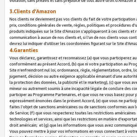
violation, sans préavis et sans préjudice de tout autre droit d’Amazo
3.Clients d’Amazon
Nos clients ne deviennent pas vos clients du fait de votre participati
prix, conditions générales de vente, règles, politiques et procédures d’u
produits indiquées sur le Site d’Amazon s’appliqueront à ces clients et
communication à aucun de nos clients et, si l’un de nos clients vous co
devrez lui indiquer d’utiliser les coordonnées figurant sur le Site d’Ama
4.Garanties
Vous déclarez, garantissez et reconnaissez (a) que vous participerez a
conformément au présent Accord, (b) que ni votre participation au Prog
Site n’enfreindront nul loi, ordonnance, règle, réglementation, ordre, li
jugement, décision ou autre exigence applicable émanant d’une autori
la protection des données, la publicité et le marketing), (c) que vous 
mineur ou autrement soumis à une incapacité légale de conclure des con
participer au Programme Partenaires, et que vous ne vous basez pour pr
expressément énoncées dans le présent Accord, (e) que vous ne particip
faites l’objet de sanctions américaines ou de sanctions conformes aux 
de Service; (f) que vous respecterez toutes les restrictions américaines
technologies et services, ainsi que les restrictions en matière d’exporta
droit américain; et (g) que les informations que vous avez communiqué
Vous pouvez mettre à jour vos informations en vous connectant à votre