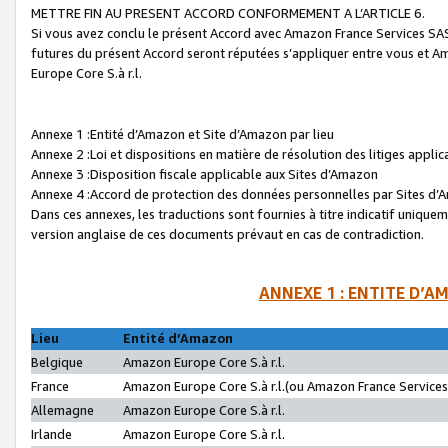
METTRE FIN AU PRESENT ACCORD CONFORMEMENT A L’ARTICLE 6.
Si vous avez conclu le présent Accord avec Amazon France Services SAS 
futures du présent Accord seront réputées s’appliquer entre vous et 
Europe Core S.à r.l.
Annexe 1 :Entité d’Amazon et Site d’Amazon par lieu
Annexe 2 :Loi et dispositions en matière de résolution des litiges appli
Annexe 3 :Disposition fiscale applicable aux Sites d’Amazon
Annexe 4 :Accord de protection des données personnelles par Sites d
Dans ces annexes, les traductions sont fournies à titre indicatif uniquem
version anglaise de ces documents prévaut en cas de contradiction.
ANNEXE 1 : ENTITE D’A
Lieu
Entité d’Amazon
Belgique
Amazon Europe Core S.à r.l.
France
Amazon Europe Core S.à r.l.(ou Amazon France Services 
Allemagne
Amazon Europe Core S.à r.l.
Irlande
Amazon Europe Core S.à r.l.