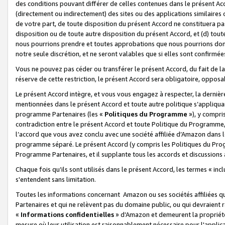
des conditions pouvant différer de celles contenues dans le présent Ac
(directement ou indirectement) des sites ou des applications similaires o
de votre part, de toute disposition du présent Accord ne constituera pa
disposition ou de toute autre disposition du présent Accord, et (d) tou
nous pourrions prendre et toutes approbations que nous pourrions donn
notre seule discrétion, et ne seront valables que si elles sont confirmée
Vous ne pouvez pas céder ou transférer le présent Accord, du fait de la 
réserve de cette restriction, le présent Accord sera obligatoire, opposab
Le présent Accord intègre, et vous vous engagez à respecter, la dernière 
mentionnées dans le présent Accord et toute autre politique s’appliqua
programme Partenaires (les «
Politiques du Programme
»), y compri
contradiction entre le présent Accord et toute Politique du Programme, 
l’accord que vous avez conclu avec une société affiliée d’Amazon dans 
programme séparé. Le présent Accord (y compris les Politiques du Progr
Programme Partenaires, et il supplante tous les accords et discussions 
Chaque fois qu’ils sont utilisés dans le présent Accord, les termes « in
s'entendent sans limitation.
Toutes les informations concernant Amazon ou ses sociétés affiliées 
Partenaires et qui ne relèvent pas du domaine public, ou qui devraient
«
Informations confidentielles
» d’Amazon et demeurent la propriété 
mesure où leur utilisation est raisonnablement nécessaire pour l'appli