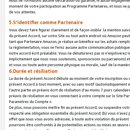
Nous ne formulons aucune déclaration ou garantie, ni aucun engagemen
moment de votre participation au Programme Partenaires, et nous ne p
de vos attentes.
5.S’identifier comme Partenaire
Vous devez faire figurer clairement et de façon visible la mention sui
du présent Accord, sur votre Site ou tout autre endroit où Amazon peut vo
tant que Partenaire Amazon, je réalise un bénéfice sur les achats remplis
la réglementation, vous ne ferez aucune autre communication publique
notre accord écrit préalable. Vous ne dénaturerez pas ni n’enjoliverez 
implicitement que nous vous soutenons, sponsorisons ou parrainons) et v
et vous ou toute autre personne physique ou morale, sauf de la manièr
6.Durée et résiliation
La durée du présent Accord débute au moment de votre inscription ou de
présent Accord à tout moment, avec ou sans motif (automatiquement et sa
l’autre partie un préavis écrit de résiliation d’au moins 7 jours calenda
préavis de résiliation en vous connectant à votre compte sur le Site Par
Paramètres du Compte ».
De plus, nous pouvons mettre fin au présent Accord, ou suspendre votre 
respecté une obligation essentielle du présent Accord; (b) vous n’avez p
effet que nous vous avons adressée, à toute autre violation du présen
pourrions être confrontés à de potentielles actions ou mises en œuvre 