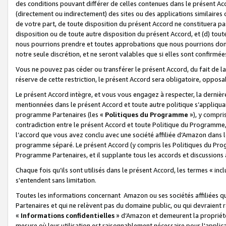
des conditions pouvant différer de celles contenues dans le présent Ac
(directement ou indirectement) des sites ou des applications similaires o
de votre part, de toute disposition du présent Accord ne constituera pa
disposition ou de toute autre disposition du présent Accord, et (d) tou
nous pourrions prendre et toutes approbations que nous pourrions donn
notre seule discrétion, et ne seront valables que si elles sont confirmée
Vous ne pouvez pas céder ou transférer le présent Accord, du fait de la 
réserve de cette restriction, le présent Accord sera obligatoire, opposab
Le présent Accord intègre, et vous vous engagez à respecter, la dernière 
mentionnées dans le présent Accord et toute autre politique s’appliqua
programme Partenaires (les «
Politiques du Programme
»), y compri
contradiction entre le présent Accord et toute Politique du Programme, 
l’accord que vous avez conclu avec une société affiliée d’Amazon dans 
programme séparé. Le présent Accord (y compris les Politiques du Progr
Programme Partenaires, et il supplante tous les accords et discussions 
Chaque fois qu’ils sont utilisés dans le présent Accord, les termes « in
s'entendent sans limitation.
Toutes les informations concernant Amazon ou ses sociétés affiliées 
Partenaires et qui ne relèvent pas du domaine public, ou qui devraient
«
Informations confidentielles
» d’Amazon et demeurent la propriété 
mesure où leur utilisation est raisonnablement nécessaire pour l'appli