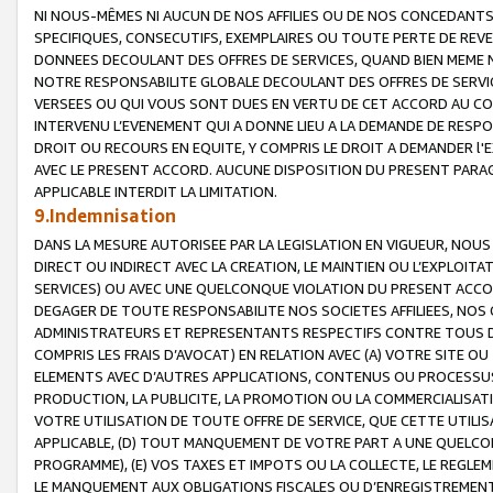
NI NOUS-MÊMES NI AUCUN DE NOS AFFILIES OU DE NOS CONCEDANT
SPECIFIQUES, CONSECUTIFS, EXEMPLAIRES OU TOUTE PERTE DE REVE
DONNEES DECOULANT DES OFFRES DE SERVICES, QUAND BIEN MEME N
NOTRE RESPONSABILITE GLOBALE DECOULANT DES OFFRES DE SERVI
VERSEES OU QUI VOUS SONT DUES EN VERTU DE CET ACCORD AU CO
INTERVENU L’EVENEMENT QUI A DONNE LIEU A LA DEMANDE DE RESP
DROIT OU RECOURS EN EQUITE, Y COMPRIS LE DROIT A DEMANDER l'
AVEC LE PRESENT ACCORD. AUCUNE DISPOSITION DU PRESENT PARAG
APPLICABLE INTERDIT LA LIMITATION.
9.Indemnisation
DANS LA MESURE AUTORISEE PAR LA LEGISLATION EN VIGUEUR, NO
DIRECT OU INDIRECT AVEC LA CREATION, LE MAINTIEN OU L’EXPLOIT
SERVICES) OU AVEC UNE QUELCONQUE VIOLATION DU PRESENT ACCO
DEGAGER DE TOUTE RESPONSABILITE NOS SOCIETES AFFILIEES, NOS 
ADMINISTRATEURS ET REPRESENTANTS RESPECTIFS CONTRE TOUS D
COMPRIS LES FRAIS D’AVOCAT) EN RELATION AVEC (A) VOTRE SITE O
ELEMENTS AVEC D’AUTRES APPLICATIONS, CONTENUS OU PROCESSUS, (
PRODUCTION, LA PUBLICITE, LA PROMOTION OU LA COMMERCIALISAT
VOTRE UTILISATION DE TOUTE OFFRE DE SERVICE, QUE CETTE UTILI
APPLICABLE, (D) TOUT MANQUEMENT DE VOTRE PART A UNE QUELCO
PROGRAMME), (E) VOS TAXES ET IMPOTS OU LA COLLECTE, LE REGLE
LE MANQUEMENT AUX OBLIGATIONS FISCALES OU D’ENREGISTREMENT 