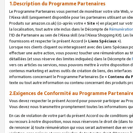
1.Description du Programme Partenaires
Le Programme Partenaires vous permet de monétiser votre site Web, vos 
l'Alexa skill (uniquement disponible pour les partenaires utilisant un 
Produits sur amazon.co.uk) (ci-après votre «
Site
») en plaçant sur votr
la localisation, tout autre site inclus dans le Décompte de
Rémunération
l'ID de Partenaire au sein de l'Alexa skill (via l'Alexa Shopping Kit). Le
fournissons et respecter le présent Accord («
Liens Spéciaux
»).
Lorsque nos clients cliquent ou interagissent avec des Liens Spéciaux p
effectuer une autre action, vous pouvez toucher une rémunération au ti
détaillées (et sous réserve des limites indiquées) dans le Décompte de
vers ces articles ou services, nous pouvons mettre à votre disposition d
contenus marketing et autres outils de création de liens, des interfaces
informations concernant le Programme Partenaires (le «
Contenu du 
texte ou tout autre information ou contenu concernant des produits prop
2.Exigences de Conformité au Programme Partenair
Vous devez respecter le présent Accord pour pouvoir participer au Pr
Vous devez nous transmettre promptement toutes les informations que
En cas de violation de votre part du présent Accord ou de conditions g
ou recours à notre disposition, nous nous réservons le droit de (dans 
de renoncer à) toute rémunération qui vous serait autrement due en ver