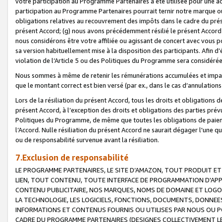
votre participation au Programme Partenaires a été utilisée pour une ac
participation au Programme Partenaires pourrait ternir notre marque ou
obligations relatives au recouvrement des impôts dans le cadre du prése
présent Accord; (g) nous avons précédemment résilié le présent Accord
nous considérons être votre affiliée ou agissant de concert avec vous 
sa version habituellement mise à la disposition des participants. Afin d’é
violation de l’Article 5 ou des Politiques du Programme sera considéré
Nous sommes à même de retenir les rémunérations accumulées et impayée
que le montant correct est bien versé (par ex., dans le cas d’annulations
Lors de la résiliation du présent Accord, tous les droits et obligations 
présent Accord, à l’exception des droits et obligations des parties prévus
Politiques du Programme, de même que toutes les obligations de paiement
l’Accord. Nulle résiliation du présent Accord ne saurait dégager l'une 
ou de responsabilité survenue avant la résiliation.
7.Exclusion de responsabilité
LE PROGRAMME PARTENAIRES, LE SITE D’AMAZON, TOUT PRODUIT ET 
LIEN, TOUT CONTENU, TOUTE INTERFACE DE PROGRAMMATION D'APP
CONTENU PUBLICITAIRE, NOS MARQUES, NOMS DE DOMAINE ET LOGOS
LA TECHNOLOGIE, LES LOGICIELS, FONCTIONS, DOCUMENTS, DONNEES
INFORMATIONS ET CONTENUS FOURNIS OU UTILISES PAR NOUS OU P
CADRE DU PROGRAMME PARTENAIRES (DESIGNES COLLECTIVEMENT LE