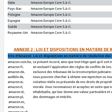
Italie
Amazon Europe Core S.à r.l.
Pays-Bas
Amazon Europe Core S.à r.l.
Pologne
Amazon Europe Core S.à r.l.
Espagne
Amazon Europe Core S.à r.l.
Suède
Amazon Europe Core S.à r.l.
Royaume-Uni
Amazon Europe Core S.à r.l.
ANNEXE 2 : LOI ET DISPOSITIONS EN MATIERE DE
Site d’Amazon
Loi et dispositions en matière de résolution des 
amazon.com.be,
Le présent Accord, ainsi que tout litige quel qu’il soi
amazon.fr,
en excluant l’application des règles de conflits de l
amazon.de,
exclusive des tribunaux de la circonscription judiciai
audible.de,
nous pouvons chercher à obtenir une injonction ou tou
amazon.ie,
violation réelle ou présumée de nos droits de proprié
amazon.it,
morale. Vous reconnaissez et acceptez en outre que n
amazon.nl,
inhabituelle, qui leur donne une valeur particulière 
amazon.pl,
des dommages et intérêts.
amazon.es,
amazon.se,
amazon.co.uk,