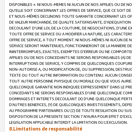
DISPONIBLES ». NI NOUS-MEMES NI AUCUN DE NOS AFFILIES OU D
QU’ELLE SOIT CONCERNANT LES OFFRES DE SERVICE, QUE CE SOIT DE
ET NOUS-MÊMES DECLINONS TOUTE GARANTIE CONCERNANT LES OFFRE
DE VALEUR MARCHANDE, DE QUALITE SATISFAISANTE, D’ADEQUATION
DECOULANT D’UNE LOI, DE LA COUTUME, DE NEGOCIATIONS, D’UNE
TOUTE OFFRE DE SERVICE OU A MODIFIER LA NATURE, LES CARACTERI
OFFRE DE SERVICE, A TOUT MOMENT. NI NOUS-MÊMES NI AUCUN DE 
SERVICE SERONT MAINTENUES, FONCTIONNERONT DE LA MANIERE DECR
ININTERROMPUES, EXACTES, EXEMPTES D’ERREUR OU NE COMPORT
AFFILIES OU DE NOS CONCEDANTS NE SERONS RESPONSABLES (A) DE
INTERRUPTIONS DE SERVICE, Y COMPRIS DE QUELCONQUES COUPURE
NON-AUTORISE A, OU MODIFICATION DE, OU SUPPRESSION, DESTRUC
TEXTE OU TOUT AUTRE INFORMATION OU CONTENU. AUCUN CONSEIL 
TOUT AUTRE PERSONNE PHYSIQUE OU MORALE OU QUE VOUS AURIEZ 
QUELCONQUE GARANTIE NON INDIQUEE EXPRESSEMENT DANS LE PRES
CONCEDANTS NE SERONS RESPONSABLES D’UNE QUELCONQUE COM
DOMMAGES ET INTERETS DECOULANT (X) D'UNE QUELCONQUE PERTE D
D'AUTRES BENEFICES, (Y) DE QUELCONQUES INVESTISSEMENTS, DEP
AU PROGRAMME PARTENAIRES OU (Z) DE TOUTE RESILIATION OU SU
DISPOSITION DE LA PRESENTE SECTION 7 N'AURA POUR EFFET D'EXC
LEGISLATION APPLICABLE INTERDIT LA LIMITATION OU L’EXCLUSION.
8.Limitations de responsabilité