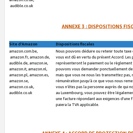
audible.co.uk
ANNEXE 3 : DISPOSITIONS FI
Site d’Amazon
Dispositions fiscales
amazon.com.be,
Nous pouvons déduire ou retenir toute taxe 
amazon.fr, amazon.de,
vous est dû en vertu du présent Accord. Les 
audible.de, amazon.ie,
représenteront le paiement ou le règlement 
amazon.it, amazon.nl,
pouvons vous demander ponctuellement des r
amazon.pl, amazon.es,
mais que vous ne nous les transmettez pas, n
amazon.se,
rémunération jusqu’à ce que vous nous reme
amazon.co.uk,
vous n’êtes pas la personne auprès de qui no
audible.co.uk
au Luxembourg, vous pouvez être légalement 
une facture répondant aux exigences d’une 
paiera la TVA applicable.