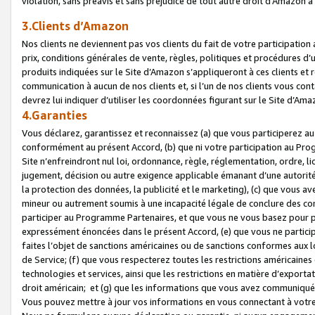
violation, sans préavis et sans préjudice de tout autre droit d’Amazo
3.Clients d’Amazon
Nos clients ne deviennent pas vos clients du fait de votre participati
prix, conditions générales de vente, règles, politiques et procédures d’u
produits indiquées sur le Site d’Amazon s’appliqueront à ces clients et
communication à aucun de nos clients et, si l’un de nos clients vous co
devrez lui indiquer d’utiliser les coordonnées figurant sur le Site d’Ama
4.Garanties
Vous déclarez, garantissez et reconnaissez (a) que vous participerez a
conformément au présent Accord, (b) que ni votre participation au Prog
Site n’enfreindront nul loi, ordonnance, règle, réglementation, ordre, li
jugement, décision ou autre exigence applicable émanant d’une autori
la protection des données, la publicité et le marketing), (c) que vous 
mineur ou autrement soumis à une incapacité légale de conclure des con
participer au Programme Partenaires, et que vous ne vous basez pour pr
expressément énoncées dans le présent Accord, (e) que vous ne particip
faites l’objet de sanctions américaines ou de sanctions conformes aux 
de Service; (f) que vous respecterez toutes les restrictions américaines
technologies et services, ainsi que les restrictions en matière d’exporta
droit américain; et (g) que les informations que vous avez communiqué
Vous pouvez mettre à jour vos informations en vous connectant à votre