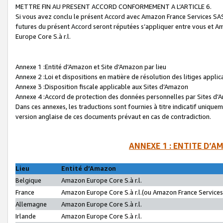
METTRE FIN AU PRESENT ACCORD CONFORMEMENT A L’ARTICLE 6.
Si vous avez conclu le présent Accord avec Amazon France Services SAS 
futures du présent Accord seront réputées s’appliquer entre vous et 
Europe Core S.à r.l.
Annexe 1 :Entité d’Amazon et Site d’Amazon par lieu
Annexe 2 :Loi et dispositions en matière de résolution des litiges appli
Annexe 3 :Disposition fiscale applicable aux Sites d’Amazon
Annexe 4 :Accord de protection des données personnelles par Sites d
Dans ces annexes, les traductions sont fournies à titre indicatif uniquem
version anglaise de ces documents prévaut en cas de contradiction.
ANNEXE 1 : ENTITE D’A
Lieu
Entité d’Amazon
Belgique
Amazon Europe Core S.à r.l.
France
Amazon Europe Core S.à r.l.(ou Amazon France Services 
Allemagne
Amazon Europe Core S.à r.l.
Irlande
Amazon Europe Core S.à r.l.