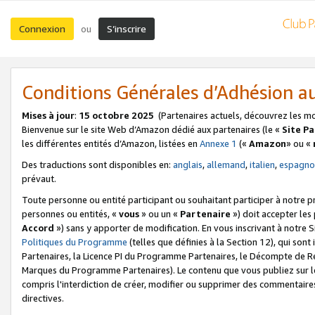
Connexion
S’inscrire
ou
Conditions Générales d’Adhésion 
Mises à jour
:
15 octobre 2025
(Partenaires actuels, découvrez les m
Bienvenue sur le site Web d’Amazon dédié aux partenaires (le «
Site P
les différentes entités d’Amazon, listées en
Annexe 1
(«
Amazon
» ou «
Des traductions sont disponibles en:
anglais
,
allemand
,
italien
,
espagno
prévaut.
Toute personne ou entité participant ou souhaitant participer à notre 
personnes ou entités, «
vous
» ou un «
Partenaire
») doit accepter le
Accord
») sans y apporter de modification. En vous inscrivant à notre Si
Politiques du Programme
(telles que définies à la Section 12), qui so
Partenaires, la Licence PI du Programme Partenaires, le Décompte de 
Marques du Programme Partenaires). Le contenu que vous publiez sur l
compris l'interdiction de créer, modifier ou supprimer des commentaires
directives.