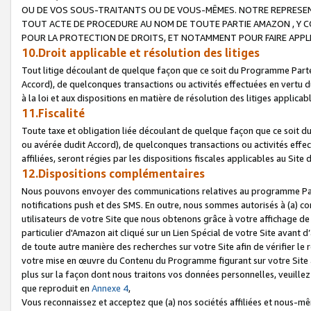
OU DE VOS SOUS-TRAITANTS OU DE VOUS-MÊMES. NOTRE REPRES
TOUT ACTE DE PROCEDURE AU NOM DE TOUTE PARTIE AMAZON , Y CO
POUR LA PROTECTION DE DROITS, ET NOTAMMENT POUR FAIRE APPL
10.Droit applicable et résolution des litiges
Tout litige découlant de quelque façon que ce soit du Programme Parte
Accord), de quelconques transactions ou activités effectuées en vertu d
à la loi et aux dispositions en matière de résolution des litiges applic
11.Fiscalité
Toute taxe et obligation liée découlant de quelque façon que ce soit 
ou avérée dudit Accord), de quelconques transactions ou activités effe
affiliées, seront régies par les dispositions fiscales applicables au Si
12.Dispositions complémentaires
Nous pouvons envoyer des communications relatives au programme Parten
notifications push et des SMS. En outre, nous sommes autorisés à (a) cont
utilisateurs de votre Site que nous obtenons grâce à votre affichage de
particulier d'Amazon ait cliqué sur un Lien Spécial de votre Site avant d
de toute autre manière des recherches sur votre Site afin de vérifier le re
votre mise en œuvre du Contenu du Programme figurant sur votre Site à
plus sur la façon dont nous traitons vos données personnelles, veuille
que reproduit en
Annexe 4
,
Vous reconnaissez et acceptez que (a) nos sociétés affiliées et nous-m