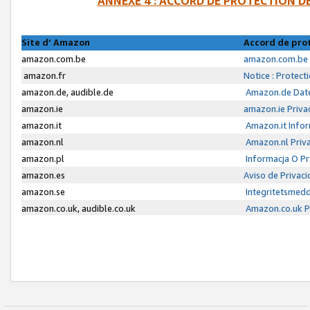
ANNEXE 4 : ACCORD DE PROTECTION 
Site d’ Amazon
Accord de pro
amazon.com.be
amazon.com.be 
amazon.fr
Notice : Protect
amazon.de, audible.de
Amazon.de Date
amazon.ie
amazon.ie Priva
amazon.it
Amazon.it Infor
amazon.nl
Amazon.nl Priva
amazon.pl
Informacja O P
amazon.es
Aviso de Privac
amazon.se
Integritetsmed
amazon.co.uk, audible.co.uk
Amazon.co.uk Pr