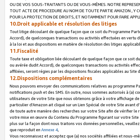
OU DE VOS SOUS-TRAITANTS OU DE VOUS-MÊMES. NOTRE REPRES
TOUT ACTE DE PROCEDURE AU NOM DE TOUTE PARTIE AMAZON , Y CO
POUR LA PROTECTION DE DROITS, ET NOTAMMENT POUR FAIRE APPL
10.Droit applicable et résolution des litiges
Tout litige découlant de quelque façon que ce soit du Programme Parte
Accord), de quelconques transactions ou activités effectuées en vertu d
à la loi et aux dispositions en matière de résolution des litiges applic
11.Fiscalité
Toute taxe et obligation liée découlant de quelque façon que ce soit 
ou avérée dudit Accord), de quelconques transactions ou activités effe
affiliées, seront régies par les dispositions fiscales applicables au Si
12.Dispositions complémentaires
Nous pouvons envoyer des communications relatives au programme Parten
notifications push et des SMS. En outre, nous sommes autorisés à (a) cont
utilisateurs de votre Site que nous obtenons grâce à votre affichage de
particulier d'Amazon ait cliqué sur un Lien Spécial de votre Site avant d
de toute autre manière des recherches sur votre Site afin de vérifier le re
votre mise en œuvre du Contenu du Programme figurant sur votre Site à
plus sur la façon dont nous traitons vos données personnelles, veuille
que reproduit en
Annexe 4
,
Vous reconnaissez et acceptez que (a) nos sociétés affiliées et nous-m