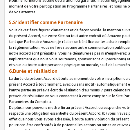
Nous ne formulons aucune déclaration ou garantie, ni aucun engagemen
moment de votre participation au Programme Partenaires, et nous ne p
de vos attentes.
5.S’identifier comme Partenaire
Vous devez faire figurer clairement et de façon visible la mention sui
du présent Accord, sur votre Site ou tout autre endroit où Amazon peut vo
tant que Partenaire Amazon, je réalise un bénéfice sur les achats remplis
la réglementation, vous ne ferez aucune autre communication publique
notre accord écrit préalable. Vous ne dénaturerez pas ni n’enjoliverez 
implicitement que nous vous soutenons, sponsorisons ou parrainons) et v
et vous ou toute autre personne physique ou morale, sauf de la manièr
6.Durée et résiliation
La durée du présent Accord débute au moment de votre inscription ou de
présent Accord à tout moment, avec ou sans motif (automatiquement et sa
l’autre partie un préavis écrit de résiliation d’au moins 7 jours calenda
préavis de résiliation en vous connectant à votre compte sur le Site Par
Paramètres du Compte ».
De plus, nous pouvons mettre fin au présent Accord, ou suspendre votre 
respecté une obligation essentielle du présent Accord; (b) vous n’avez p
effet que nous vous avons adressée, à toute autre violation du présen
pourrions être confrontés à de potentielles actions ou mises en œuvre 