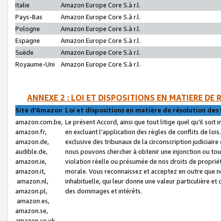
Italie
Amazon Europe Core S.à r.l.
Pays-Bas
Amazon Europe Core S.à r.l.
Pologne
Amazon Europe Core S.à r.l.
Espagne
Amazon Europe Core S.à r.l.
Suède
Amazon Europe Core S.à r.l.
Royaume-Uni
Amazon Europe Core S.à r.l.
ANNEXE 2 : LOI ET DISPOSITIONS EN MATIERE DE
Site d’Amazon
Loi et dispositions en matière de résolution des 
amazon.com.be,
Le présent Accord, ainsi que tout litige quel qu’il soi
amazon.fr,
en excluant l’application des règles de conflits de l
amazon.de,
exclusive des tribunaux de la circonscription judiciai
audible.de,
nous pouvons chercher à obtenir une injonction ou tou
amazon.ie,
violation réelle ou présumée de nos droits de proprié
amazon.it,
morale. Vous reconnaissez et acceptez en outre que n
amazon.nl,
inhabituelle, qui leur donne une valeur particulière 
amazon.pl,
des dommages et intérêts.
amazon.es,
amazon.se,
amazon.co.uk,