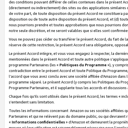
des conditions pouvant différer de celles contenues dans le présent Ac
(directement ou indirectement) des sites ou des applications similaires o
de votre part, de toute disposition du présent Accord ne constituera pa
disposition ou de toute autre disposition du présent Accord, et (d) tou
nous pourrions prendre et toutes approbations que nous pourrions donn
notre seule discrétion, et ne seront valables que si elles sont confirmée
Vous ne pouvez pas céder ou transférer le présent Accord, du fait de la 
réserve de cette restriction, le présent Accord sera obligatoire, opposab
Le présent Accord intègre, et vous vous engagez à respecter, la dernière 
mentionnées dans le présent Accord et toute autre politique s’appliqua
programme Partenaires (les «
Politiques du Programme
»), y compri
contradiction entre le présent Accord et toute Politique du Programme, 
l’accord que vous avez conclu avec une société affiliée d’Amazon dans 
programme séparé. Le présent Accord (y compris les Politiques du Progr
Programme Partenaires, et il supplante tous les accords et discussions 
Chaque fois qu’ils sont utilisés dans le présent Accord, les termes « in
s'entendent sans limitation.
Toutes les informations concernant Amazon ou ses sociétés affiliées 
Partenaires et qui ne relèvent pas du domaine public, ou qui devraient
«
Informations confidentielles
» d’Amazon et demeurent la propriété 
mesure où leur utilisation est raisonnablement nécessaire pour l'appli