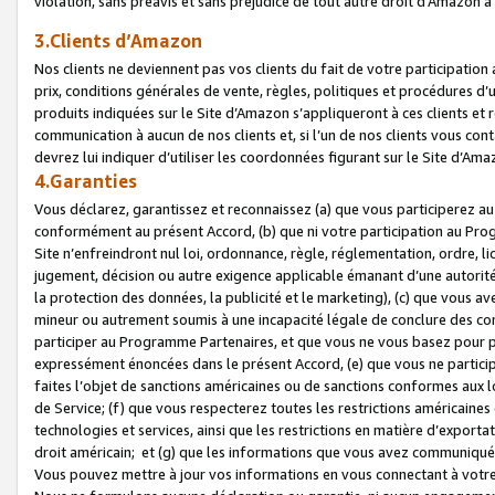
violation, sans préavis et sans préjudice de tout autre droit d’Amazo
3.Clients d’Amazon
Nos clients ne deviennent pas vos clients du fait de votre participati
prix, conditions générales de vente, règles, politiques et procédures d’u
produits indiquées sur le Site d’Amazon s’appliqueront à ces clients et
communication à aucun de nos clients et, si l’un de nos clients vous co
devrez lui indiquer d’utiliser les coordonnées figurant sur le Site d’Ama
4.Garanties
Vous déclarez, garantissez et reconnaissez (a) que vous participerez a
conformément au présent Accord, (b) que ni votre participation au Prog
Site n’enfreindront nul loi, ordonnance, règle, réglementation, ordre, li
jugement, décision ou autre exigence applicable émanant d’une autori
la protection des données, la publicité et le marketing), (c) que vous 
mineur ou autrement soumis à une incapacité légale de conclure des con
participer au Programme Partenaires, et que vous ne vous basez pour pr
expressément énoncées dans le présent Accord, (e) que vous ne particip
faites l’objet de sanctions américaines ou de sanctions conformes aux 
de Service; (f) que vous respecterez toutes les restrictions américaines
technologies et services, ainsi que les restrictions en matière d’exporta
droit américain; et (g) que les informations que vous avez communiqué
Vous pouvez mettre à jour vos informations en vous connectant à votre