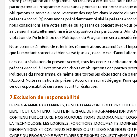
votre participation au Programme Partenaires a été utilisée pour une ac
participation au Programme Partenaires pourrait ternir notre marque ou
obligations relatives au recouvrement des impôts dans le cadre du prése
présent Accord; (g) nous avons précédemment résilié le présent Accord
nous considérons être votre affiliée ou agissant de concert avec vous 
sa version habituellement mise à la disposition des participants. Afin d’é
violation de l’Article 5 ou des Politiques du Programme sera considéré
Nous sommes à même de retenir les rémunérations accumulées et impayée
que le montant correct est bien versé (par ex., dans le cas d’annulations
Lors de la résiliation du présent Accord, tous les droits et obligations 
présent Accord, à l’exception des droits et obligations des parties prévus
Politiques du Programme, de même que toutes les obligations de paiement
l’Accord. Nulle résiliation du présent Accord ne saurait dégager l'une 
ou de responsabilité survenue avant la résiliation.
7.Exclusion de responsabilité
LE PROGRAMME PARTENAIRES, LE SITE D’AMAZON, TOUT PRODUIT ET 
LIEN, TOUT CONTENU, TOUTE INTERFACE DE PROGRAMMATION D'APP
CONTENU PUBLICITAIRE, NOS MARQUES, NOMS DE DOMAINE ET LOGOS
LA TECHNOLOGIE, LES LOGICIELS, FONCTIONS, DOCUMENTS, DONNEES
INFORMATIONS ET CONTENUS FOURNIS OU UTILISES PAR NOUS OU P
CADRE DU PROGRAMME PARTENAIRES (DESIGNES COLLECTIVEMENT LE