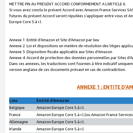
METTRE FIN AU PRESENT ACCORD CONFORMEMENT A L’ARTICLE 6.
Si vous avez conclu le présent Accord avec Amazon France Services SAS 
futures du présent Accord seront réputées s’appliquer entre vous et 
Europe Core S.à r.l.
Annexe 1 :Entité d’Amazon et Site d’Amazon par lieu
Annexe 2 :Loi et dispositions en matière de résolution des litiges appli
Annexe 3 :Disposition fiscale applicable aux Sites d’Amazon
Annexe 4 :Accord de protection des données personnelles par Sites d
Dans ces annexes, les traductions sont fournies à titre indicatif uniquem
version anglaise de ces documents prévaut en cas de contradiction.
ANNEXE 1 : ENTITE D’A
Lieu
Entité d’Amazon
Belgique
Amazon Europe Core S.à r.l.
France
Amazon Europe Core S.à r.l.(ou Amazon France Services 
Allemagne
Amazon Europe Core S.à r.l.
Irlande
Amazon Europe Core S.à r.l.