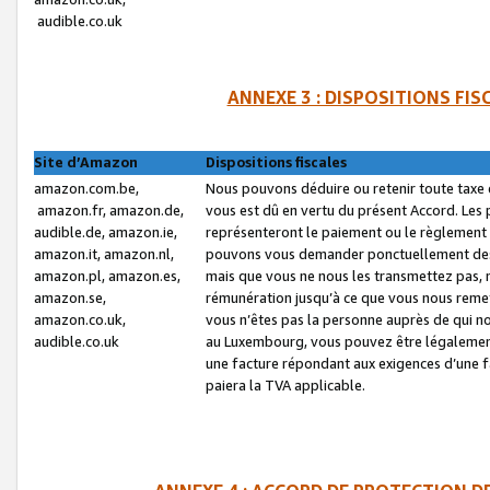
audible.co.uk
ANNEXE 3 : DISPOSITIONS FI
Site d’Amazon
Dispositions fiscales
amazon.com.be,
Nous pouvons déduire ou retenir toute taxe 
amazon.fr, amazon.de,
vous est dû en vertu du présent Accord. Les 
audible.de, amazon.ie,
représenteront le paiement ou le règlement 
amazon.it, amazon.nl,
pouvons vous demander ponctuellement des r
amazon.pl, amazon.es,
mais que vous ne nous les transmettez pas, n
amazon.se,
rémunération jusqu’à ce que vous nous reme
amazon.co.uk,
vous n’êtes pas la personne auprès de qui no
audible.co.uk
au Luxembourg, vous pouvez être légalement 
une facture répondant aux exigences d’une 
paiera la TVA applicable.