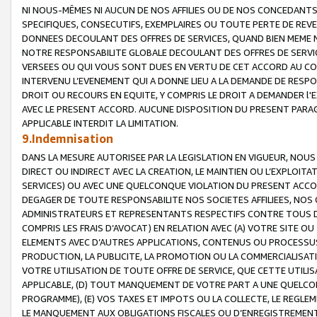
NI NOUS-MÊMES NI AUCUN DE NOS AFFILIES OU DE NOS CONCEDANT
SPECIFIQUES, CONSECUTIFS, EXEMPLAIRES OU TOUTE PERTE DE REVE
DONNEES DECOULANT DES OFFRES DE SERVICES, QUAND BIEN MEME N
NOTRE RESPONSABILITE GLOBALE DECOULANT DES OFFRES DE SERVI
VERSEES OU QUI VOUS SONT DUES EN VERTU DE CET ACCORD AU CO
INTERVENU L’EVENEMENT QUI A DONNE LIEU A LA DEMANDE DE RESP
DROIT OU RECOURS EN EQUITE, Y COMPRIS LE DROIT A DEMANDER l'
AVEC LE PRESENT ACCORD. AUCUNE DISPOSITION DU PRESENT PARAG
APPLICABLE INTERDIT LA LIMITATION.
9.Indemnisation
DANS LA MESURE AUTORISEE PAR LA LEGISLATION EN VIGUEUR, NO
DIRECT OU INDIRECT AVEC LA CREATION, LE MAINTIEN OU L’EXPLOIT
SERVICES) OU AVEC UNE QUELCONQUE VIOLATION DU PRESENT ACCO
DEGAGER DE TOUTE RESPONSABILITE NOS SOCIETES AFFILIEES, NOS 
ADMINISTRATEURS ET REPRESENTANTS RESPECTIFS CONTRE TOUS D
COMPRIS LES FRAIS D’AVOCAT) EN RELATION AVEC (A) VOTRE SITE O
ELEMENTS AVEC D’AUTRES APPLICATIONS, CONTENUS OU PROCESSUS, (
PRODUCTION, LA PUBLICITE, LA PROMOTION OU LA COMMERCIALISAT
VOTRE UTILISATION DE TOUTE OFFRE DE SERVICE, QUE CETTE UTILI
APPLICABLE, (D) TOUT MANQUEMENT DE VOTRE PART A UNE QUELCO
PROGRAMME), (E) VOS TAXES ET IMPOTS OU LA COLLECTE, LE REGLE
LE MANQUEMENT AUX OBLIGATIONS FISCALES OU D’ENREGISTREMENT 