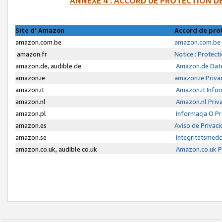
ANNEXE 4 : ACCORD DE PROTECTION 
Site d’ Amazon
Accord de pro
amazon.com.be
amazon.com.be 
amazon.fr
Notice : Protect
amazon.de, audible.de
Amazon.de Date
amazon.ie
amazon.ie Priva
amazon.it
Amazon.it Infor
amazon.nl
Amazon.nl Priva
amazon.pl
Informacja O P
amazon.es
Aviso de Privac
amazon.se
Integritetsmed
amazon.co.uk, audible.co.uk
Amazon.co.uk Pr