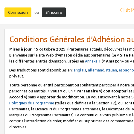
Connexion
S’inscrire
ou
Conditions Générales d’Adhésion 
Mises à jour
:
15 octobre 2025
(Partenaires actuels, découvrez les m
Bienvenue sur le site Web d’Amazon dédié aux partenaires (le «
Site P
les différentes entités d’Amazon, listées en
Annexe 1
(«
Amazon
» ou «
Des traductions sont disponibles en:
anglais
,
allemand
,
italien
,
espagno
prévaut.
Toute personne ou entité participant ou souhaitant participer à notre 
personnes ou entités, «
vous
» ou un «
Partenaire
») doit accepter le
Accord
») sans y apporter de modification. En vous inscrivant à notre Si
Politiques du Programme
(telles que définies à la Section 12), qui so
Partenaires, la Licence PI du Programme Partenaires, le Décompte de 
Marques du Programme Partenaires). Le contenu que vous publiez sur l
compris l'interdiction de créer, modifier ou supprimer des commentaires
directives.