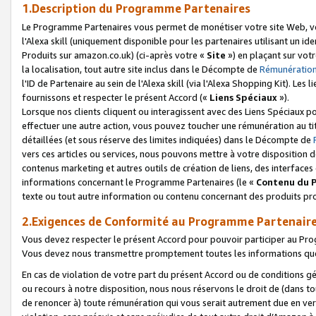
1.Description du Programme Partenaires
Le Programme Partenaires vous permet de monétiser votre site Web, vos 
l'Alexa skill (uniquement disponible pour les partenaires utilisant un 
Produits sur amazon.co.uk) (ci-après votre «
Site
») en plaçant sur votr
la localisation, tout autre site inclus dans le Décompte de
Rémunération
l'ID de Partenaire au sein de l'Alexa skill (via l'Alexa Shopping Kit). Le
fournissons et respecter le présent Accord («
Liens Spéciaux
»).
Lorsque nos clients cliquent ou interagissent avec des Liens Spéciaux p
effectuer une autre action, vous pouvez toucher une rémunération au ti
détaillées (et sous réserve des limites indiquées) dans le Décompte de
vers ces articles ou services, nous pouvons mettre à votre disposition d
contenus marketing et autres outils de création de liens, des interfaces
informations concernant le Programme Partenaires (le «
Contenu du 
texte ou tout autre information ou contenu concernant des produits prop
2.Exigences de Conformité au Programme Partenair
Vous devez respecter le présent Accord pour pouvoir participer au Pr
Vous devez nous transmettre promptement toutes les informations que
En cas de violation de votre part du présent Accord ou de conditions g
ou recours à notre disposition, nous nous réservons le droit de (dans 
de renoncer à) toute rémunération qui vous serait autrement due en ver