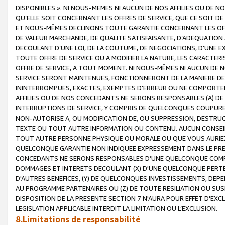
DISPONIBLES ». NI NOUS-MEMES NI AUCUN DE NOS AFFILIES OU D
QU’ELLE SOIT CONCERNANT LES OFFRES DE SERVICE, QUE CE SOIT DE
ET NOUS-MÊMES DECLINONS TOUTE GARANTIE CONCERNANT LES OFFRE
DE VALEUR MARCHANDE, DE QUALITE SATISFAISANTE, D’ADEQUATION
DECOULANT D’UNE LOI, DE LA COUTUME, DE NEGOCIATIONS, D’UNE
TOUTE OFFRE DE SERVICE OU A MODIFIER LA NATURE, LES CARACTERI
OFFRE DE SERVICE, A TOUT MOMENT. NI NOUS-MÊMES NI AUCUN DE 
SERVICE SERONT MAINTENUES, FONCTIONNERONT DE LA MANIERE DECR
ININTERROMPUES, EXACTES, EXEMPTES D’ERREUR OU NE COMPORT
AFFILIES OU DE NOS CONCEDANTS NE SERONS RESPONSABLES (A) DE
INTERRUPTIONS DE SERVICE, Y COMPRIS DE QUELCONQUES COUPURE
NON-AUTORISE A, OU MODIFICATION DE, OU SUPPRESSION, DESTRUC
TEXTE OU TOUT AUTRE INFORMATION OU CONTENU. AUCUN CONSEIL 
TOUT AUTRE PERSONNE PHYSIQUE OU MORALE OU QUE VOUS AURIEZ 
QUELCONQUE GARANTIE NON INDIQUEE EXPRESSEMENT DANS LE PRES
CONCEDANTS NE SERONS RESPONSABLES D’UNE QUELCONQUE COM
DOMMAGES ET INTERETS DECOULANT (X) D'UNE QUELCONQUE PERTE D
D'AUTRES BENEFICES, (Y) DE QUELCONQUES INVESTISSEMENTS, DEP
AU PROGRAMME PARTENAIRES OU (Z) DE TOUTE RESILIATION OU SU
DISPOSITION DE LA PRESENTE SECTION 7 N'AURA POUR EFFET D'EXC
LEGISLATION APPLICABLE INTERDIT LA LIMITATION OU L’EXCLUSION.
8.Limitations de responsabilité