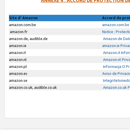
ANNEXE 4 : ACCORD DE PROTECTION 
Site d’ Amazon
Accord de pro
amazon.com.be
amazon.com.be 
amazon.fr
Notice : Protect
amazon.de, audible.de
Amazon.de Date
amazon.ie
amazon.ie Priva
amazon.it
Amazon.it Infor
amazon.nl
Amazon.nl Priva
amazon.pl
Informacja O P
amazon.es
Aviso de Privac
amazon.se
Integritetsmed
amazon.co.uk, audible.co.uk
Amazon.co.uk Pr