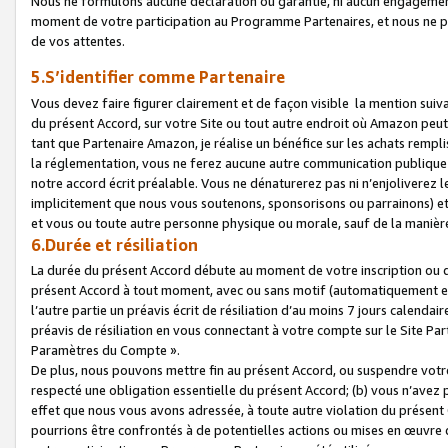
Nous ne formulons aucune déclaration ou garantie, ni aucun engagemen
moment de votre participation au Programme Partenaires, et nous ne p
de vos attentes.
5.S’identifier comme Partenaire
Vous devez faire figurer clairement et de façon visible la mention sui
du présent Accord, sur votre Site ou tout autre endroit où Amazon peut vo
tant que Partenaire Amazon, je réalise un bénéfice sur les achats remplis
la réglementation, vous ne ferez aucune autre communication publique
notre accord écrit préalable. Vous ne dénaturerez pas ni n’enjoliverez 
implicitement que nous vous soutenons, sponsorisons ou parrainons) et v
et vous ou toute autre personne physique ou morale, sauf de la manièr
6.Durée et résiliation
La durée du présent Accord débute au moment de votre inscription ou de
présent Accord à tout moment, avec ou sans motif (automatiquement et sa
l’autre partie un préavis écrit de résiliation d’au moins 7 jours calenda
préavis de résiliation en vous connectant à votre compte sur le Site Par
Paramètres du Compte ».
De plus, nous pouvons mettre fin au présent Accord, ou suspendre votre 
respecté une obligation essentielle du présent Accord; (b) vous n’avez p
effet que nous vous avons adressée, à toute autre violation du présen
pourrions être confrontés à de potentielles actions ou mises en œuvre 