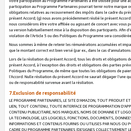
votre participation au Programme Partenaires a été utilisée pour une ac
participation au Programme Partenaires pourrait ternir notre marque ou
obligations relatives au recouvrement des impôts dans le cadre du prése
présent Accord; (g) nous avons précédemment résilié le présent Accord
nous considérons être votre affiliée ou agissant de concert avec vous 
sa version habituellement mise à la disposition des participants. Afin d’é
violation de l’Article 5 ou des Politiques du Programme sera considéré
Nous sommes à même de retenir les rémunérations accumulées et impayée
que le montant correct est bien versé (par ex., dans le cas d’annulations
Lors de la résiliation du présent Accord, tous les droits et obligations 
présent Accord, à l’exception des droits et obligations des parties prévus
Politiques du Programme, de même que toutes les obligations de paiement
l’Accord. Nulle résiliation du présent Accord ne saurait dégager l'une 
ou de responsabilité survenue avant la résiliation.
7.Exclusion de responsabilité
LE PROGRAMME PARTENAIRES, LE SITE D’AMAZON, TOUT PRODUIT ET 
LIEN, TOUT CONTENU, TOUTE INTERFACE DE PROGRAMMATION D'APP
CONTENU PUBLICITAIRE, NOS MARQUES, NOMS DE DOMAINE ET LOGOS
LA TECHNOLOGIE, LES LOGICIELS, FONCTIONS, DOCUMENTS, DONNEES
INFORMATIONS ET CONTENUS FOURNIS OU UTILISES PAR NOUS OU P
CADRE DU PROGRAMME PARTENAIRES (DESIGNES COLLECTIVEMENT LE