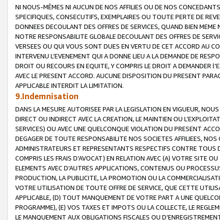
NI NOUS-MÊMES NI AUCUN DE NOS AFFILIES OU DE NOS CONCEDANT
SPECIFIQUES, CONSECUTIFS, EXEMPLAIRES OU TOUTE PERTE DE REVE
DONNEES DECOULANT DES OFFRES DE SERVICES, QUAND BIEN MEME N
NOTRE RESPONSABILITE GLOBALE DECOULANT DES OFFRES DE SERVI
VERSEES OU QUI VOUS SONT DUES EN VERTU DE CET ACCORD AU CO
INTERVENU L’EVENEMENT QUI A DONNE LIEU A LA DEMANDE DE RESP
DROIT OU RECOURS EN EQUITE, Y COMPRIS LE DROIT A DEMANDER l'
AVEC LE PRESENT ACCORD. AUCUNE DISPOSITION DU PRESENT PARAG
APPLICABLE INTERDIT LA LIMITATION.
9.Indemnisation
DANS LA MESURE AUTORISEE PAR LA LEGISLATION EN VIGUEUR, NO
DIRECT OU INDIRECT AVEC LA CREATION, LE MAINTIEN OU L’EXPLOIT
SERVICES) OU AVEC UNE QUELCONQUE VIOLATION DU PRESENT ACCO
DEGAGER DE TOUTE RESPONSABILITE NOS SOCIETES AFFILIEES, NOS 
ADMINISTRATEURS ET REPRESENTANTS RESPECTIFS CONTRE TOUS D
COMPRIS LES FRAIS D’AVOCAT) EN RELATION AVEC (A) VOTRE SITE O
ELEMENTS AVEC D’AUTRES APPLICATIONS, CONTENUS OU PROCESSUS, (
PRODUCTION, LA PUBLICITE, LA PROMOTION OU LA COMMERCIALISAT
VOTRE UTILISATION DE TOUTE OFFRE DE SERVICE, QUE CETTE UTILI
APPLICABLE, (D) TOUT MANQUEMENT DE VOTRE PART A UNE QUELCO
PROGRAMME), (E) VOS TAXES ET IMPOTS OU LA COLLECTE, LE REGLE
LE MANQUEMENT AUX OBLIGATIONS FISCALES OU D’ENREGISTREMENT 