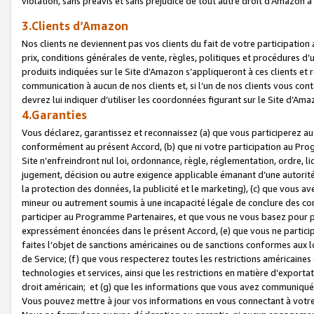
violation, sans préavis et sans préjudice de tout autre droit d’Amazo
3.Clients d’Amazon
Nos clients ne deviennent pas vos clients du fait de votre participati
prix, conditions générales de vente, règles, politiques et procédures d’u
produits indiquées sur le Site d’Amazon s’appliqueront à ces clients et
communication à aucun de nos clients et, si l’un de nos clients vous co
devrez lui indiquer d’utiliser les coordonnées figurant sur le Site d’Ama
4.Garanties
Vous déclarez, garantissez et reconnaissez (a) que vous participerez a
conformément au présent Accord, (b) que ni votre participation au Prog
Site n’enfreindront nul loi, ordonnance, règle, réglementation, ordre, li
jugement, décision ou autre exigence applicable émanant d’une autori
la protection des données, la publicité et le marketing), (c) que vous 
mineur ou autrement soumis à une incapacité légale de conclure des con
participer au Programme Partenaires, et que vous ne vous basez pour pr
expressément énoncées dans le présent Accord, (e) que vous ne particip
faites l’objet de sanctions américaines ou de sanctions conformes aux 
de Service; (f) que vous respecterez toutes les restrictions américaines
technologies et services, ainsi que les restrictions en matière d’exporta
droit américain; et (g) que les informations que vous avez communiqué
Vous pouvez mettre à jour vos informations en vous connectant à votre