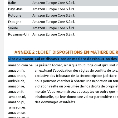
Italie
Amazon Europe Core S.à r.l.
Pays-Bas
Amazon Europe Core S.à r.l.
Pologne
Amazon Europe Core S.à r.l.
Espagne
Amazon Europe Core S.à r.l.
Suède
Amazon Europe Core S.à r.l.
Royaume-Uni
Amazon Europe Core S.à r.l.
ANNEXE 2 : LOI ET DISPOSITIONS EN MATIERE DE
Site d’Amazon
Loi et dispositions en matière de résolution des 
amazon.com.be,
Le présent Accord, ainsi que tout litige quel qu’il soi
amazon.fr,
en excluant l’application des règles de conflits de l
amazon.de,
exclusive des tribunaux de la circonscription judiciai
audible.de,
nous pouvons chercher à obtenir une injonction ou tou
amazon.ie,
violation réelle ou présumée de nos droits de proprié
amazon.it,
morale. Vous reconnaissez et acceptez en outre que n
amazon.nl,
inhabituelle, qui leur donne une valeur particulière 
amazon.pl,
des dommages et intérêts.
amazon.es,
amazon.se,
amazon.co.uk,