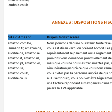
audible.co.uk
ANNEXE 3 : DISPOSITIONS FI
Site d’Amazon
Dispositions fiscales
amazon.com.be,
Nous pouvons déduire ou retenir toute taxe 
amazon.fr, amazon.de,
vous est dû en vertu du présent Accord. Les 
audible.de, amazon.ie,
représenteront le paiement ou le règlement 
amazon.it, amazon.nl,
pouvons vous demander ponctuellement des r
amazon.pl, amazon.es,
mais que vous ne nous les transmettez pas, n
amazon.se,
rémunération jusqu’à ce que vous nous reme
amazon.co.uk,
vous n’êtes pas la personne auprès de qui no
audible.co.uk
au Luxembourg, vous pouvez être légalement 
une facture répondant aux exigences d’une 
paiera la TVA applicable.