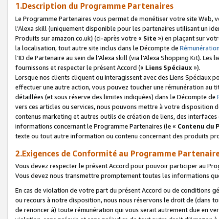
1.Description du Programme Partenaires
Le Programme Partenaires vous permet de monétiser votre site Web, vos 
l'Alexa skill (uniquement disponible pour les partenaires utilisant un 
Produits sur amazon.co.uk) (ci-après votre «
Site
») en plaçant sur votr
la localisation, tout autre site inclus dans le Décompte de
Rémunération
l'ID de Partenaire au sein de l'Alexa skill (via l'Alexa Shopping Kit). Le
fournissons et respecter le présent Accord («
Liens Spéciaux
»).
Lorsque nos clients cliquent ou interagissent avec des Liens Spéciaux p
effectuer une autre action, vous pouvez toucher une rémunération au ti
détaillées (et sous réserve des limites indiquées) dans le Décompte de
vers ces articles ou services, nous pouvons mettre à votre disposition d
contenus marketing et autres outils de création de liens, des interfaces
informations concernant le Programme Partenaires (le «
Contenu du 
texte ou tout autre information ou contenu concernant des produits prop
2.Exigences de Conformité au Programme Partenair
Vous devez respecter le présent Accord pour pouvoir participer au Pr
Vous devez nous transmettre promptement toutes les informations que
En cas de violation de votre part du présent Accord ou de conditions g
ou recours à notre disposition, nous nous réservons le droit de (dans 
de renoncer à) toute rémunération qui vous serait autrement due en ver