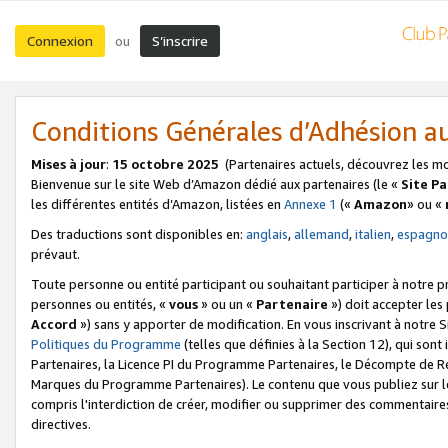
Connexion
S’inscrire
ou
Conditions Générales d’Adhésion 
Mises à jour
:
15 octobre 2025
(Partenaires actuels, découvrez les m
Bienvenue sur le site Web d’Amazon dédié aux partenaires (le «
Site P
les différentes entités d’Amazon, listées en
Annexe 1
(«
Amazon
» ou «
Des traductions sont disponibles en:
anglais
,
allemand
,
italien
,
espagno
prévaut.
Toute personne ou entité participant ou souhaitant participer à notre 
personnes ou entités, «
vous
» ou un «
Partenaire
») doit accepter le
Accord
») sans y apporter de modification. En vous inscrivant à notre Si
Politiques du Programme
(telles que définies à la Section 12), qui so
Partenaires, la Licence PI du Programme Partenaires, le Décompte de 
Marques du Programme Partenaires). Le contenu que vous publiez sur l
compris l'interdiction de créer, modifier ou supprimer des commentaires
directives.