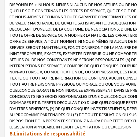
DISPONIBLES ». NI NOUS-MEMES NI AUCUN DE NOS AFFILIES OU D
QU’ELLE SOIT CONCERNANT LES OFFRES DE SERVICE, QUE CE SOIT DE
ET NOUS-MÊMES DECLINONS TOUTE GARANTIE CONCERNANT LES OFFRE
DE VALEUR MARCHANDE, DE QUALITE SATISFAISANTE, D’ADEQUATION
DECOULANT D’UNE LOI, DE LA COUTUME, DE NEGOCIATIONS, D’UNE
TOUTE OFFRE DE SERVICE OU A MODIFIER LA NATURE, LES CARACTERI
OFFRE DE SERVICE, A TOUT MOMENT. NI NOUS-MÊMES NI AUCUN DE 
SERVICE SERONT MAINTENUES, FONCTIONNERONT DE LA MANIERE DECR
ININTERROMPUES, EXACTES, EXEMPTES D’ERREUR OU NE COMPORT
AFFILIES OU DE NOS CONCEDANTS NE SERONS RESPONSABLES (A) DE
INTERRUPTIONS DE SERVICE, Y COMPRIS DE QUELCONQUES COUPURE
NON-AUTORISE A, OU MODIFICATION DE, OU SUPPRESSION, DESTRUC
TEXTE OU TOUT AUTRE INFORMATION OU CONTENU. AUCUN CONSEIL 
TOUT AUTRE PERSONNE PHYSIQUE OU MORALE OU QUE VOUS AURIEZ 
QUELCONQUE GARANTIE NON INDIQUEE EXPRESSEMENT DANS LE PRES
CONCEDANTS NE SERONS RESPONSABLES D’UNE QUELCONQUE COM
DOMMAGES ET INTERETS DECOULANT (X) D'UNE QUELCONQUE PERTE D
D'AUTRES BENEFICES, (Y) DE QUELCONQUES INVESTISSEMENTS, DEP
AU PROGRAMME PARTENAIRES OU (Z) DE TOUTE RESILIATION OU SU
DISPOSITION DE LA PRESENTE SECTION 7 N'AURA POUR EFFET D'EXC
LEGISLATION APPLICABLE INTERDIT LA LIMITATION OU L’EXCLUSION.
8.Limitations de responsabilité