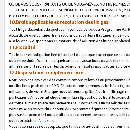
OU DE VOS SOUS-TRAITANTS OU DE VOUS-MÊMES. NOTRE REPRES
TOUT ACTE DE PROCEDURE AU NOM DE TOUTE PARTIE AMAZON , Y CO
POUR LA PROTECTION DE DROITS, ET NOTAMMENT POUR FAIRE APPL
10.Droit applicable et résolution des litiges
Tout litige découlant de quelque façon que ce soit du Programme Parte
Accord), de quelconques transactions ou activités effectuées en vertu d
à la loi et aux dispositions en matière de résolution des litiges applic
11.Fiscalité
Toute taxe et obligation liée découlant de quelque façon que ce soit 
ou avérée dudit Accord), de quelconques transactions ou activités effe
affiliées, seront régies par les dispositions fiscales applicables au Si
12.Dispositions complémentaires
Nous pouvons envoyer des communications relatives au programme Parten
notifications push et des SMS. En outre, nous sommes autorisés à (a) cont
utilisateurs de votre Site que nous obtenons grâce à votre affichage de
particulier d'Amazon ait cliqué sur un Lien Spécial de votre Site avant d
de toute autre manière des recherches sur votre Site afin de vérifier le re
votre mise en œuvre du Contenu du Programme figurant sur votre Site à
plus sur la façon dont nous traitons vos données personnelles, veuille
que reproduit en
Annexe 4
,
Vous reconnaissez et acceptez que (a) nos sociétés affiliées et nous-m