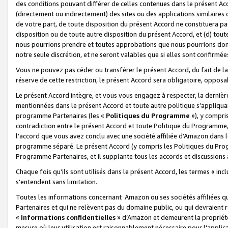
des conditions pouvant différer de celles contenues dans le présent Ac
(directement ou indirectement) des sites ou des applications similaires o
de votre part, de toute disposition du présent Accord ne constituera pa
disposition ou de toute autre disposition du présent Accord, et (d) tou
nous pourrions prendre et toutes approbations que nous pourrions donn
notre seule discrétion, et ne seront valables que si elles sont confirmée
Vous ne pouvez pas céder ou transférer le présent Accord, du fait de la 
réserve de cette restriction, le présent Accord sera obligatoire, opposab
Le présent Accord intègre, et vous vous engagez à respecter, la dernière 
mentionnées dans le présent Accord et toute autre politique s’appliqua
programme Partenaires (les «
Politiques du Programme
»), y compri
contradiction entre le présent Accord et toute Politique du Programme, 
l’accord que vous avez conclu avec une société affiliée d’Amazon dans 
programme séparé. Le présent Accord (y compris les Politiques du Progr
Programme Partenaires, et il supplante tous les accords et discussions 
Chaque fois qu’ils sont utilisés dans le présent Accord, les termes « in
s'entendent sans limitation.
Toutes les informations concernant Amazon ou ses sociétés affiliées 
Partenaires et qui ne relèvent pas du domaine public, ou qui devraient
«
Informations confidentielles
» d’Amazon et demeurent la propriété 
mesure où leur utilisation est raisonnablement nécessaire pour l'appli