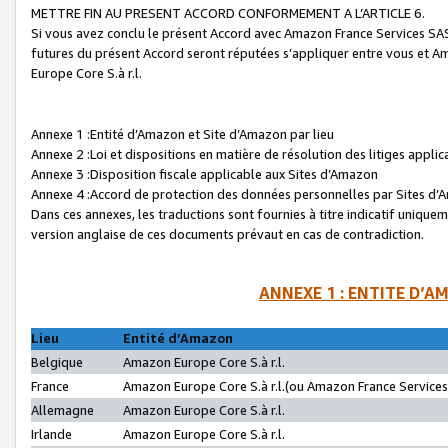
METTRE FIN AU PRESENT ACCORD CONFORMEMENT A L’ARTICLE 6.
Si vous avez conclu le présent Accord avec Amazon France Services SAS 
futures du présent Accord seront réputées s’appliquer entre vous et 
Europe Core S.à r.l.
Annexe 1 :Entité d’Amazon et Site d’Amazon par lieu
Annexe 2 :Loi et dispositions en matière de résolution des litiges appli
Annexe 3 :Disposition fiscale applicable aux Sites d’Amazon
Annexe 4 :Accord de protection des données personnelles par Sites d
Dans ces annexes, les traductions sont fournies à titre indicatif uniquem
version anglaise de ces documents prévaut en cas de contradiction.
ANNEXE 1 : ENTITE D’A
Lieu
Entité d’Amazon
Belgique
Amazon Europe Core S.à r.l.
France
Amazon Europe Core S.à r.l.(ou Amazon France Services 
Allemagne
Amazon Europe Core S.à r.l.
Irlande
Amazon Europe Core S.à r.l.