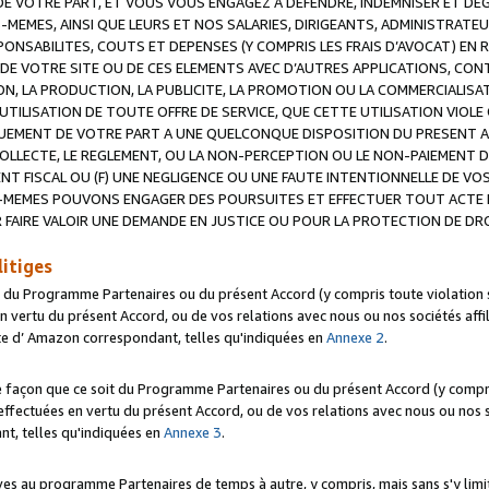
 VOTRE PART, ET VOUS VOUS ENGAGEZ A DEFENDRE, INDEMNISER ET DE
-MEMES, AINSI QUE LEURS ET NOS SALARIES, DIRIGEANTS, ADMINISTRAT
NSABILITES, COUTS ET DEPENSES (Y COMPRIS LES FRAIS D’AVOCAT) EN R
 DE VOTRE SITE OU DE CES ELEMENTS AVEC D’AUTRES APPLICATIONS, CONT
ON, LA PRODUCTION, LA PUBLICITE, LA PROMOTION OU LA COMMERCIALIS
UTILISATION DE TOUTE OFFRE DE SERVICE, QUE CETTE UTILISATION VIOL
NQUEMENT DE VOTRE PART A UNE QUELCONQUE DISPOSITION DU PRESENT 
COLLECTE, LE REGLEMENT, OU LA NON-PERCEPTION OU LE NON-PAIEMENT 
NT FISCAL OU (F) UNE NEGLIGENCE OU UNE FAUTE INTENTIONNELLE DE V
MEMES POUVONS ENGAGER DES POURSUITES ET EFFECTUER TOUT ACTE 
 FAIRE VALOIR UNE DEMANDE EN JUSTICE OU POUR LA PROTECTION DE DR
litiges
t du Programme Partenaires ou du présent Accord (y compris toute violation
 vertu du présent Accord, ou de vos relations avec nous ou nos sociétés affili
ite d’ Amazon correspondant, telles qu'indiquées en
Annexe 2
.
e façon que ce soit du Programme Partenaires ou du présent Accord (y compr
ffectuées en vertu du présent Accord, ou de vos relations avec nous ou nos soc
nt, telles qu'indiquées en
Annexe 3
.
 au programme Partenaires de temps à autre, y compris, mais sans s'y limite