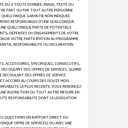
TE OU A TOUTE DONNEE, IMAGE, TEXTE OU
OTRE PART OU PAR TOUT AUTRE PERSONNE
NE QUELCONQUE GARANTIE NON INDIQUEE
 SERONS RESPONSABLES D’UNE QUELCONQUE
UNE QUELCONQUE PERTE DE POTENTIELS
EMENTS, DEPENSES OU ENGAGEMENTS DE VOTRE
ION DE VOTRE PARTICIPATION AU PROGRAMME
ARANTIE, RESPONSABILITE OU DECLARATION
, ACCESSOIRES, SPECIFIQUES, CONSECUTIFS,
S DECOULANT DES OFFRES DE SERVICES, QUAND
LE DECOULANT DES OFFRES DE SERVICE
 CET ACCORD AU COURS DES DOUZE MOIS
ONSABILITE LA PLUS RECENTE. VOUS RENONCEZ
, UNE INJONCTION OU TOUT AUTRE MESURE EN
OUTE RESPONSABILITE DONT LA LEGISLATION
LES QUESTIONS EN RAPPORT DIRECT OU
LCONQUE OFFRE DE SERVICES) OU AVEC UNE