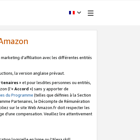
d'Amazon
marketing d’affiliation avec les différentes entités
uctions, la version anglaise prévaut.
tenaires
» et pour lesdites personnes ou entités,
zon (l’«
Accord
») sans y apporter de
ques du Programme
(telles que définies à la Section
ogramme Partenaires, le Décompte de Rémunération
iez sur le site Web Amazon.fr doit respecter les
ge d'une compensation. Veuillez lire attentivement
on logicielle en ligne ou l'Alexa skill