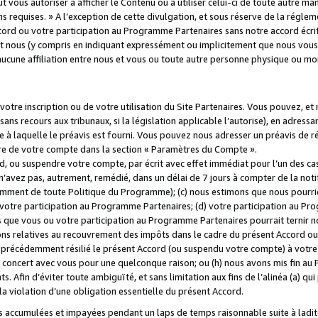
 vous autoriser à afficher le Contenu ou à utiliser celui-ci de toute autre man
ns requises. » A l’exception de cette divulgation, et sous réserve de la régle
rd ou votre participation au Programme Partenaires sans notre accord écrit
s et nous (y compris en indiquant expressément ou implicitement que nous vou
d'aucune affiliation entre nous et vous ou toute autre personne physique ou m
tre inscription ou de votre utilisation du Site Partenaires. Vous pouvez, et
 recours aux tribunaux, si la législation applicable l’autorise), en adressant 
e à laquelle le préavis est fourni. Vous pouvez nous adresser un préavis de r
ture de votre compte dans la section « Paramètres du Compte ».
, ou suspendre votre compte, par écrit avec effet immédiat pour l’un des cas
 n’avez pas, autrement, remédié, dans un délai de 7 jours à compter de la noti
tamment de toute Politique du Programme); (c) nous estimons que nous pourrio
votre participation au Programme Partenaires; (d) votre participation au Pro
ns que vous ou votre participation au Programme Partenaires pourrait ternir 
ons relatives au recouvrement des impôts dans le cadre du présent Accord ou 
s précédemment résilié le présent Accord (ou suspendu votre compte) à votre
de concert avec vous pour une quelconque raison; ou (h) nous avons mis fin a
. Afin d’éviter toute ambiguïté, et sans limitation aux fins de l’alinéa (a) qui
violation d’une obligation essentielle du présent Accord.
accumulées et impayées pendant un laps de temps raisonnable suite à ladite