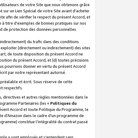
 utilisateurs de votre Site que nous obtenons grâce
é sur un Lien Spécial de votre Site avant d’acheter
te afin de vérifier le respect du présent Accord, et
te à titre d’exemples de bonnes pratiques sur nos
ord de protection des données personnelles
indirectement) du trafic dans des conditions
exploiter (directement ou indirectement) des sites
 part, de toute disposition du présent Accord ne
osition du présent Accord, et (d) toutes précisions
ous pourrions donner en vertu du présent Accord
écrit par notre représentant autorisé.
préalable et écrit. Sous réserve de cette
it respectifs.
s, directives et autres règles mentionnées dans le
programme Partenaires (les «
Politiques du
résent Accord et toute Politique du Programme, le
iliée d’Amazon dans le cadre d’un programme de
ogramme) constitue l’intégralité du contrat passé
xemple » sont employés et s'entendent sans