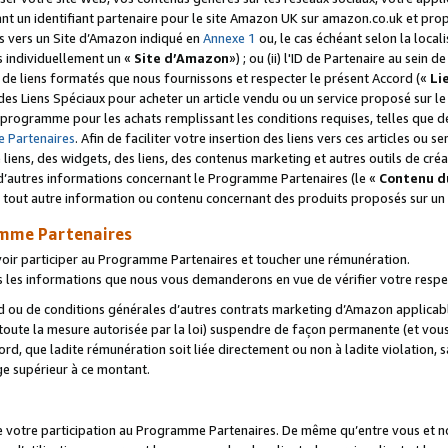
ant un identifiant partenaire pour le site Amazon UK sur amazon.co.uk et pro
ens vers un Site d’Amazon indiqué en
Annexe 1
ou, le cas échéant selon la local
s individuellement un «
Site d’Amazon
») ; ou (ii) l'ID de Partenaire au sein de
 de liens formatés que nous fournissons et respecter le présent Accord («
Li
 des Liens Spéciaux pour acheter un article vendu ou un service proposé sur l
rogramme pour les achats remplissant les conditions requises, telles que dét
 Partenaires
. Afin de faciliter votre insertion des liens vers ces articles ou
liens, des widgets, des liens, des contenus marketing et autres outils de cré
ue d’autres informations concernant le Programme Partenaires (le «
Contenu d
 tout autre information ou contenu concernant des produits proposés sur un s
amme Partenaires
oir participer au Programme Partenaires et toucher une rémunération.
les informations que nous vous demanderons en vue de vérifier votre respe
d ou de conditions générales d’autres contrats marketing d’Amazon applicable
 toute la mesure autorisée par la loi) suspendre de façon permanente (et vou
d, que ladite rémunération soit liée directement ou non à ladite violation, s
e supérieur à ce montant.
de votre participation au Programme Partenaires. De même qu’entre vous et nou