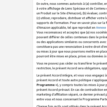
En outre, nous sommes autorisés à (a) contrôler, en
à votre affichage de Liens Spéciaux et de Contenu d
un Produit sur le Site d’Amazon), (b) évaluer, contr
(c) utiliser, reproduire, distribuer et afficher vo
supports de formation. Pour en savoir plus sur la
d’Amazon applicable, tel que reproduit en
Annexe
Vous reconnaissez et acceptez que (a) nos sociétés
pouvant différer de celles contenues dans le prése
ou des applications similaires ou concurrents avec 
constituera pas une renonciation à notre droit d’im
ou mises à jour que nous pourrions mettre en pla
pourront être mises en place, prises ou données à n
Vous ne pouvez pas céder ou transférer le présent 
restriction, le présent Accord sera obligatoire, op
Le présent Accord intègre, et vous vous engagez à r
présent Accord et toute autre politique s’appliqu
Programme
»), y compris toutes les mises à jour
présent Accord prévaut. En cas de contradiction e
marketing d’affiliation séparé, ce dernier prévaut
entre vous et nous concernant le Programme Partena
Chaque fois qu’ils sont utilisés dans le présent Ac