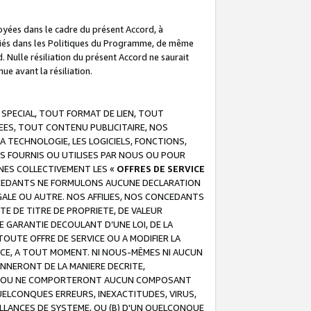
troyées dans le cadre du présent Accord, à
écifiés dans les Politiques du Programme, de même
. Nulle résiliation du présent Accord ne saurait
e avant la résiliation.
 SPECIAL, TOUT FORMAT DE LIEN, TOUT
EES, TOUT CONTENU PUBLICITAIRE, NOS
A TECHNOLOGIE, LES LOGICIELS, FONCTIONS,
S FOURNIS OU UTILISES PAR NOUS OU POUR
NES COLLECTIVEMENT LES «
OFFRES DE SERVICE
 CONCEDANTS NE FORMULONS AUCUNE DECLARATION
EGALE OU AUTRE. NOS AFFILIES, NOS CONCEDANTS
E DE TITRE DE PROPRIETE, DE VALEUR
 GARANTIE DECOULANT D’UNE LOI, DE LA
UTE OFFRE DE SERVICE OU A MODIFIER LA
VICE, A TOUT MOMENT. NI NOUS-MÊMES NI AUCUN
NNERONT DE LA MANIERE DECRITE,
REUR OU NE COMPORTERONT AUCUN COMPOSANT
ELCONQUES ERREURS, INEXACTITUDES, VIRUS,
LLANCES DE SYSTEME, OU (B) D'UN QUELCONQUE