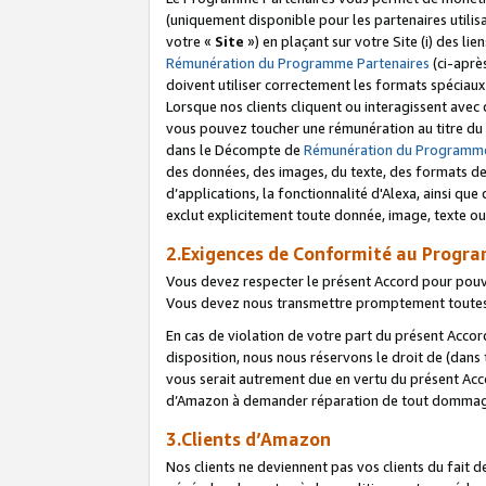
(uniquement disponible pour les partenaires utilis
votre «
Site
») en plaçant sur votre Site (i) des li
Rémunération du Programme Partenaires
(ci-aprè
doivent utiliser correctement les formats spéciaux
Lorsque nos clients cliquent ou interagissent avec
vous pouvez toucher une rémunération au titre du p
dans le Décompte de
Rémunération du Programme
des données, des images, du texte, des formats de 
d’applications, la fonctionnalité d'Alexa, ainsi q
exclut explicitement toute donnée, image, texte ou
2.Exigences de Conformité au Progr
Vous devez respecter le présent Accord pour pouv
Vous devez nous transmettre promptement toutes 
En cas de violation de votre part du présent Accor
disposition, nous nous réservons le droit de (dans
vous serait autrement due en vertu du présent Accor
d’Amazon à demander réparation de tout dommag
3.Clients d’Amazon
Nos clients ne deviennent pas vos clients du fait 