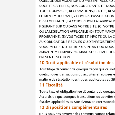
QUELCONQUE VIOLATION DU PRESENT ACCORD DE
SOCIETES AFFILIEES, NOS CONCEDANTS ET NOUS
TOUS DOMMAGES, RECLAMATIONS, PERTES, RESPO
ELEMENT Y FIGURANT, Y COMPRIS L’ASSOCIATION
DEVELOPPEMENT, LA CONCEPTION, LA FABRICATI
FIGURANT SUR OU DANS VOTRE SITE, (C) VOTRE 
OU LA LEGISLATION APPLICABLE, (D) TOUT MA
PROGRAMME), (E) VOS TAXES ET IMPOTS OU LA 
AUX OBLIGATIONS FISCALES OU D’ENREGISTREME
VOUS-MÊMES. NOTRE REPRESENTANT OU NOUS-
AMAZON , Y COMPRIS PAR MANDAT SPECIAL POUR
PRESENTE SECTION.
10.Droit applicable et résolution des 
Tout litige découlant de quelque façon que ce soi
quelconques transactions ou activités effectuées en
matière de résolution des litiges applicables au S
11.Fiscalité
Toute taxe et obligation liée découlant de quelqu
Accord), de quelconques transactions ou activités e
fiscales applicables au Site d’Amazon corresponda
12.Dispositions complémentaires
Nous pouvons envoyer des communications relatives