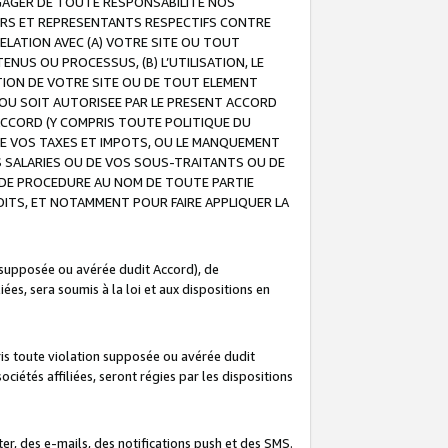
GAGER DE TOUTE RESPONSABILITE NOS
EURS ET REPRESENTANTS RESPECTIFS CONTRE
ELATION AVEC (A) VOTRE SITE OU TOUT
ENUS OU PROCESSUS, (B) L’UTILISATION, LE
ATION DE VOTRE SITE OU DE TOUT ELEMENT
E OU SOIT AUTORISEE PAR LE PRESENT ACCORD
ACCORD (Y COMPRIS TOUTE POLITIQUE DU
DE VOS TAXES ET IMPOTS, OU LE MANQUEMENT
OS SALARIES OU DE VOS SOUS-TRAITANTS OU DE
DE PROCEDURE AU NOM DE TOUTE PARTIE
OITS, ET NOTAMMENT POUR FAIRE APPLIQUER LA
 supposée ou avérée dudit Accord), de
ées, sera soumis à la loi et aux dispositions en
is toute violation supposée ou avérée dudit
iétés affiliées, seront régies par les dispositions
r, des e-mails, des notifications push et des SMS.