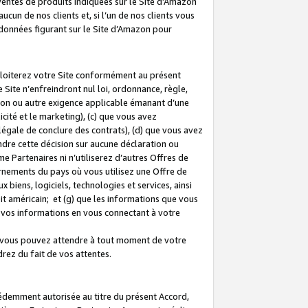
 ventes de produits indiquées sur le Site d’Amazon
cun de nos clients et, si l’un de nos clients vous
rdonnées figurant sur le Site d’Amazon pour
ploiterez votre Site conformément au présent
 Site n’enfreindront nul loi, ordonnance, règle,
ision ou autre exigence applicable émanant d’une
ité et le marketing), (c) que vous avez
égale de conclure des contrats), (d) que vous avez
dre cette décision sur aucune déclaration ou
 Partenaires ni n’utiliserez d’autres Offres de
ernements du pays où vous utilisez une Offre de
 biens, logiciels, technologies et services, ainsi
oit américain; et (g) que les informations que vous
vos informations en vous connectant à votre
e vous pouvez attendre à tout moment de votre
rez du fait de vos attentes.
cédemment autorisée au titre du présent Accord,