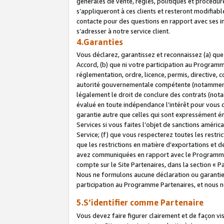
générales de vente, règles, politiques et procédure
s’appliqueront à ces clients et resteront modifiabl
contacte pour des questions en rapport avec ses in
s’adresser à notre service client.
4.Garanties
Vous déclarez, garantissez et reconnaissez (a) qu
Accord, (b) que ni votre participation au Programme
réglementation, ordre, licence, permis, directive,
autorité gouvernementale compétente (notamment le
légalement le droit de conclure des contrats (not
évalué en toute indépendance l’intérêt pour vous 
garantie autre que celles qui sont expressément én
Services si vous faites l’objet de sanctions amér
Service; (f) que vous respecterez toutes les restri
que les restrictions en matière d’exportations et d
avez communiquées en rapport avec le Programme P
compte sur le Site Partenaires, dans la section «
Nous ne formulons aucune déclaration ou garantie
participation au Programme Partenaires, et nous n
5.S’identifier comme Partenaire
Vous devez faire figurer clairement et de façon vi