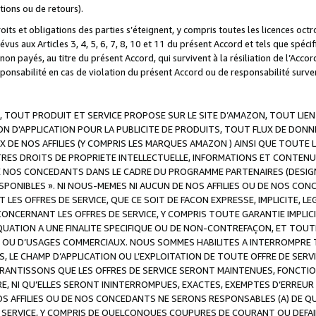
ations ou de retours).
droits et obligations des parties s’éteignent, y compris toutes les licences oc
révus aux Articles 3, 4, 5, 6, 7, 8, 10 et 11 du présent Accord et tels que sp
n payés, au titre du présent Accord, qui survivent à la résiliation de l’Accord
onsabilité en cas de violation du présent Accord ou de responsabilité survenu
, TOUT PRODUIT ET SERVICE PROPOSE SUR LE SITE D’AMAZON, TOUT LIEN
 D'APPLICATION POUR LA PUBLICITE DE PRODUITS, TOUT FLUX DE DONN
DE NOS AFFILIES (Y COMPRIS LES MARQUES AMAZON ) AINSI QUE TOUTE L
RES DROITS DE PROPRIETE INTELLECTUELLE, INFORMATIONS ET CONTENU
DE NOS CONCEDANTS DANS LE CADRE DU PROGRAMME PARTENAIRES (DESIG
E DISPONIBLES ». NI NOUS-MEMES NI AUCUN DE NOS AFFILIES OU DE NOS
LES OFFRES DE SERVICE, QUE CE SOIT DE FACON EXPRESSE, IMPLICITE, L
CERNANT LES OFFRES DE SERVICE, Y COMPRIS TOUTE GARANTIE IMPLICIT
QUATION A UNE FINALITE SPECIFIQUE OU DE NON-CONTREFAÇON, ET TOUTE
 OU D’USAGES COMMERCIAUX. NOUS SOMMES HABILITES A INTERROMPRE TO
S, LE CHAMP D’APPLICATION OU L’EXPLOITATION DE TOUTE OFFRE DE SER
ARANTISSONS QUE LES OFFRES DE SERVICE SERONT MAINTENUES, FONCTIO
ERE, NI QU’ELLES SERONT ININTERROMPUES, EXACTES, EXEMPTES D’ER
S AFFILIES OU DE NOS CONCEDANTS NE SERONS RESPONSABLES (A) DE QU
E SERVICE, Y COMPRIS DE QUELCONQUES COUPURES DE COURANT OU DEFAI