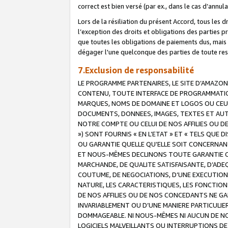
correct est bien versé (par ex., dans le cas d’annul
Lors de la résiliation du présent Accord, tous les 
l’exception des droits et obligations des parties p
que toutes les obligations de paiements dus, mais no
dégager l'une quelconque des parties de toute resp
7.Exclusion de responsabilité
LE PROGRAMME PARTENAIRES, LE SITE D’AMAZON
CONTENU, TOUTE INTERFACE DE PROGRAMMATION
MARQUES, NOMS DE DOMAINE ET LOGOS OU CEUX 
DOCUMENTS, DONNEES, IMAGES, TEXTES ET AUT
NOTRE COMPTE OU CELUI DE NOS AFFILIES OU 
») SONT FOURNIS « EN L’ETAT » ET « TELS QU
OU GARANTIE QUELLE QU’ELLE SOIT CONCERNANT 
ET NOUS-MÊMES DECLINONS TOUTE GARANTIE CON
MARCHANDE, DE QUALITE SATISFAISANTE, D’ADE
COUTUME, DE NEGOCIATIONS, D’UNE EXECUTION
NATURE, LES CARACTERISTIQUES, LES FONCTION
DE NOS AFFILIES OU DE NOS CONCEDANTS NE G
INVARIABLEMENT OU D’UNE MANIERE PARTICULI
DOMMAGEABLE. NI NOUS-MÊMES NI AUCUN DE NO
LOGICIELS MALVEILLANTS OU INTERRUPTIONS D