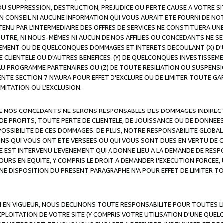
OU SUPPRESSION, DESTRUCTION, PREJUDICE OU PERTE CAUSE A VOTRE SI
 CONSEIL NI AUCUNE INFORMATION QUI VOUS AURAIT ETE FOURNI DE N
ENU PAR L’INTERMEDIAIRE DES OFFRES DE SERVICES NE CONSTITUERA U
OUTRE, NI NOUS-MÊMES NI AUCUN DE NOS AFFILIES OU CONCEDANTS NE
MENT OU DE QUELCONQUES DOMMAGES ET INTERETS DECOULANT (X) D'
DE CLIENTELE OU D'AUTRES BENEFICES, (Y) DE QUELCONQUES INVESTISS
 AU PROGRAMME PARTENAIRES OU (Z) DE TOUTE RESILIATION OU SUSPENS
ENTE SECTION 7 N'AURA POUR EFFET D'EXCLURE OU DE LIMITER TOUTE G
IMITATION OU L’EXCLUSION.
 DE NOS CONCEDANTS NE SERONS RESPONSABLES DES DOMMAGES INDIRECTS
DE PROFITS, TOUTE PERTE DE CLIENTELE, DE JOUISSANCE OU DE DONNEE
POSSIBILITE DE CES DOMMAGES. DE PLUS, NOTRE RESPONSABILITE GLOBA
ONS QUI VOUS ONT ETE VERSEES OU QUI VOUS SONT DUES EN VERTU DE
 EST INTERVENU L’EVENEMENT QUI A DONNE LIEU A LA DEMANDE DE RESP
OURS EN EQUITE, Y COMPRIS LE DROIT A DEMANDER l'EXECUTION FORCEE
UNE DISPOSITION DU PRESENT PARAGRAPHE N'A POUR EFFET DE LIMITER T
ON EN VIGUEUR, NOUS DECLINONS TOUTE RESPONSABILITE POUR TOUTES 
’EXPLOITATION DE VOTRE SITE (Y COMPRIS VOTRE UTILISATION D'UNE QUE