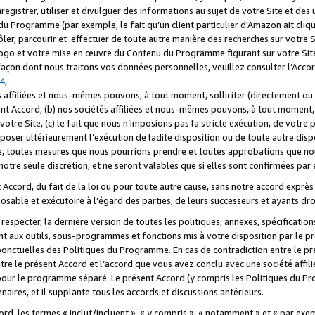
registrer, utiliser et divulguer des informations au sujet de votre Site et des
u Programme (par exemple, le fait qu’un client particulier d'Amazon ait cliqu
ôler, parcourir et effectuer de toute autre manière des recherches sur votre Si
tre logo et votre mise en œuvre du Contenu du Programme figurant sur votre Si
 façon dont nous traitons vos données personnelles, veuillez consulter l’Acc
 4
,
 affiliées et nous-mêmes pouvons, à tout moment, solliciter (directement ou 
nt Accord, (b) nos sociétés affiliées et nous-mêmes pouvons, à tout moment, 
votre Site, (c) le fait que nous n’imposions pas la stricte exécution, de votre
poser ultérieurement l’exécution de ladite disposition ou de toute autre disp
ce, toutes mesures que nous pourrions prendre et toutes approbations que n
otre seule discrétion, et ne seront valables que si elles sont confirmées par 
Accord, du fait de la loi ou pour toute autre cause, sans notre accord exprès 
posable et exécutoire à l’égard des parties, de leurs successeurs et ayants dro
especter, la dernière version de toutes les politiques, annexes, spécification
ant aux outils, sous-programmes et fonctions mis à votre disposition par le 
 ponctuelles des Politiques du Programme. En cas de contradiction entre le p
ntre le présent Accord et l’accord que vous avez conclu avec une société aff
 pour le programme séparé. Le présent Accord (y compris les Politiques du Pr
ires, et il supplante tous les accords et discussions antérieurs.
cord, les termes « inclut/incluent », « y compris », « notamment » et « par e