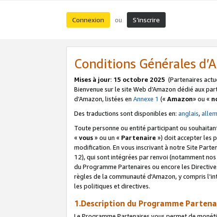
Connexion
S’inscrire
ou
Conditions Générales d
Mises à jour
:
15 octobre 2025
(Partenaires actu
Bienvenue sur le site Web d’Amazon dédié aux part
d’Amazon, listées en
Annexe 1
(«
Amazon
» ou «
n
Des traductions sont disponibles en:
anglais
,
alle
Toute personne ou entité participant ou souhaitan
«
vous
» ou un «
Partenaire
») doit accepter les
modification. En vous inscrivant à notre Site Parte
12), qui sont intégrées par renvoi (notamment no
du Programme Partenaires ou encore les Directive
règles de la communauté d'Amazon, y compris l'int
les politiques et directives.
1.Description du Programme Partena
Le Programme Partenaires vous permet de monétiser 