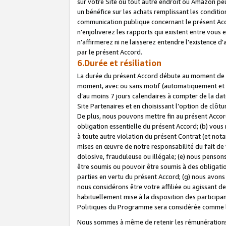
sur votre Site ou tout autre endroit où Amazon peut
un bénéfice sur les achats remplissant les conditio
communication publique concernant le présent Acco
n’enjoliverez les rapports qui existent entre vou
n’affirmerez ni ne laisserez entendre l'existence 
par le présent Accord.
6.Durée et résiliation
La durée du présent Accord débute au moment de vo
moment, avec ou sans motif (automatiquement et sans
d’au moins 7 jours calendaires à compter de la dat
Site Partenaires et en choisissant l’option de clô
De plus, nous pouvons mettre fin au présent Accord
obligation essentielle du présent Accord; (b) vous
à toute autre violation du présent Contrat (et no
mises en œuvre de notre responsabilité du fait de 
dolosive, frauduleuse ou illégale; (e) nous penso
être soumis ou pouvoir être soumis à des obligati
parties en vertu du présent Accord; (g) nous avon
nous considérons être votre affiliée ou agissant 
habituellement mise à la disposition des participants
Politiques du Programme sera considérée comme la 
Nous sommes à même de retenir les rémunérations 