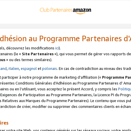
’Adhésion au Programme Partenaires 
els, découvrez les modifications
ici
).
enaires (le «
Site Partenaires
»), qui vous permet de gérer vos rapports de 
ous
» ou des termes similaires).
mand
,
italien
,
espagnol
et
polonais
. En cas de contradiction au niveau des trad
t participer à notre programme de marketing d’affiliation («
Programme Par
 présentes Conditions Générales d’Adhésion au Programme Partenaires d’ Ama
naires ou en l’utilisant, vous acceptez le présent Accord, y compris les
Politi
s Exigences de Participation au Programme Partenaires, la Licence PI du Pr
s Relatives aux Marques du Programme Partenaires). Le contenu que vous publ
erdiction de créer, modifier ou supprimer des commentaires clients en échan
ires
votre site Web, vos contenus générés sur les réseaux sociaux, votre applicati