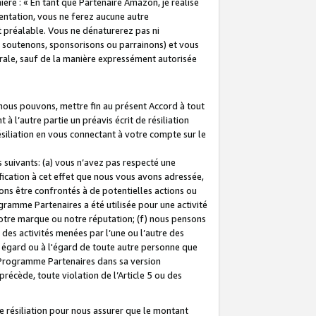
ière : « En tant que Partenaire Amazon, je réalise
mentation, vous ne ferez aucune autre
 préalable. Vous ne dénaturerez pas ni
s soutenons, sponsorisons ou parrainons) et vous
orale, sauf de la manière expressément autorisée
 nous pouvons, mettre fin au présent Accord à tout
à l’autre partie un préavis écrit de résiliation
ésiliation en vous connectant à votre compte sur le
 suivants: (a) vous n’avez pas respecté une
fication à cet effet que nous vous avons adressée,
ns être confrontés à de potentielles actions ou
gramme Partenaires a été utilisée pour une activité
notre marque ou notre réputation; (f) nous pensons
des activités menées par l’une ou l’autre des
 égard ou à l'égard de toute autre personne que
u Programme Partenaires dans sa version
 précède, toute violation de l’Article 5 ou des
 résiliation pour nous assurer que le montant