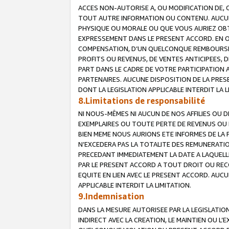
ACCES NON-AUTORISE A, OU MODIFICATION DE, 
TOUT AUTRE INFORMATION OU CONTENU. AUCUN
PHYSIQUE OU MORALE OU QUE VOUS AURIEZ OBT
EXPRESSEMENT DANS LE PRESENT ACCORD. EN 
COMPENSATION, D’UN QUELCONQUE REMBOURSE
PROFITS OU REVENUS, DE VENTES ANTICIPEES, 
PART DANS LE CADRE DE VOTRE PARTICIPATION
PARTENAIRES. AUCUNE DISPOSITION DE LA PRES
DONT LA LEGISLATION APPLICABLE INTERDIT LA L
8.Limitations de responsabilité
NI NOUS-MÊMES NI AUCUN DE NOS AFFILIES OU
EXEMPLAIRES OU TOUTE PERTE DE REVENUS OU 
BIEN MEME NOUS AURIONS ETE INFORMES DE LA 
N’EXCEDERA PAS LA TOTALITE DES REMUNERATI
PRECEDANT IMMEDIATEMENT LA DATE A LAQUELLE
PAR LE PRESENT ACCORD A TOUT DROIT OU REC
EQUITE EN LIEN AVEC LE PRESENT ACCORD. AUC
APPLICABLE INTERDIT LA LIMITATION.
9.Indemnisation
DANS LA MESURE AUTORISEE PAR LA LEGISLATI
INDIRECT AVEC LA CREATION, LE MAINTIEN OU L