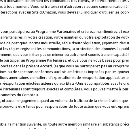
s d’utilisation concernant les commandes des clients, le service client et les
es à tout moment. Vous ne traiterez ni n'adresserez aucune communication à au
teractions avec un Site d’Amazon, vous devrez lui indiquer d’utiliser les coo
e vous participerez au Programme Partenaires et créerez, maintiendrez et ex
 Partenaires, ni votre création, votre maintien ou votre exploitation de votre
 code de pratiques, norme industrielle, règle d’autorégulation, jugement, déc
s règles régissant les communications, la protection des données, la public
amment, que vous n’êtes pas un mineur ou autrement soumis à une incapacité l
de participer au Programme Partenaires, et que vous ne vous basez pour pren
oncées dans le présent Accord, (e) que vous ne participerez pas au Programme
icaines ou de sanctions conformes aux lois américaines imposées par les gouv
ctions américaines en matière d’exportation et de réexportation applicables aux
e réexportation édictées ailleurs qu’aux Etats-Unis et compatibles avec le dr
artenaires sont toujours exactes et complètes. Vous pouvez mettre à jour 
 Paramètres du Compte ».
, ni aucun engagement, quant au volume du trafic ou de la rémunération qu
e pouvons être tenus pour responsables de toute action que vous entreprend
sible la mention suivante, ou toute autre mention similaire en substance pré