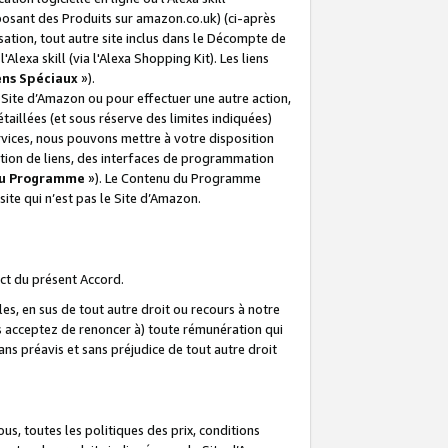
posant des Produits sur amazon.co.uk) (ci-après
isation, tout autre site inclus dans le Décompte de
 l'Alexa skill (via l'Alexa Shopping Kit). Les liens
ens Spéciaux
»).
e Site d’Amazon ou pour effectuer une autre action,
aillées (et sous réserve des limites indiquées)
 services, nous pouvons mettre à votre disposition
ation de liens, des interfaces de programmation
u Programme
»). Le Contenu du Programme
ite qui n’est pas le Site d’Amazon.
ct du présent Accord.
s, en sus de tout autre droit ou recours à notre
s acceptez de renoncer à) toute rémunération qui
ans préavis et sans préjudice de tout autre droit
s, toutes les politiques des prix, conditions