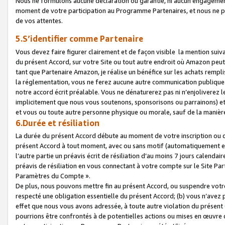
Nous ne formulons aucune déclaration ou garantie, ni aucun engagemen
moment de votre participation au Programme Partenaires, et nous ne p
de vos attentes.
5.S’identifier comme Partenaire
Vous devez faire figurer clairement et de façon visible la mention sui
du présent Accord, sur votre Site ou tout autre endroit où Amazon peut vo
tant que Partenaire Amazon, je réalise un bénéfice sur les achats remplis
la réglementation, vous ne ferez aucune autre communication publique
notre accord écrit préalable. Vous ne dénaturerez pas ni n’enjoliverez 
implicitement que nous vous soutenons, sponsorisons ou parrainons) et v
et vous ou toute autre personne physique ou morale, sauf de la manièr
6.Durée et résiliation
La durée du présent Accord débute au moment de votre inscription ou de
présent Accord à tout moment, avec ou sans motif (automatiquement et sa
l’autre partie un préavis écrit de résiliation d’au moins 7 jours calenda
préavis de résiliation en vous connectant à votre compte sur le Site Par
Paramètres du Compte ».
De plus, nous pouvons mettre fin au présent Accord, ou suspendre votre 
respecté une obligation essentielle du présent Accord; (b) vous n’avez p
effet que nous vous avons adressée, à toute autre violation du présen
pourrions être confrontés à de potentielles actions ou mises en œuvre 