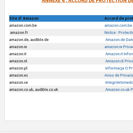
ANNEXE 4 : ACCORD DE PROTECTION 
Site d’ Amazon
Accord de pro
amazon.com.be
amazon.com.be 
amazon.fr
Notice : Protect
amazon.de, audible.de
Amazon.de Date
amazon.ie
amazon.ie Priva
amazon.it
Amazon.it Infor
amazon.nl
Amazon.nl Priva
amazon.pl
Informacja O P
amazon.es
Aviso de Privac
amazon.se
Integritetsmed
amazon.co.uk, audible.co.uk
Amazon.co.uk Pr