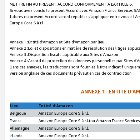
METTRE FIN AU PRESENT ACCORD CONFORMEMENT A L’ARTICLE 6.
Si vous avez conclu le présent Accord avec Amazon France Services SAS 
futures du présent Accord seront réputées s’appliquer entre vous et 
Europe Core S.à r.l.
Annexe 1 :Entité d’Amazon et Site d’Amazon par lieu
Annexe 2 :Loi et dispositions en matière de résolution des litiges appli
Annexe 3 :Disposition fiscale applicable aux Sites d’Amazon
Annexe 4 :Accord de protection des données personnelles par Sites d
Dans ces annexes, les traductions sont fournies à titre indicatif uniquem
version anglaise de ces documents prévaut en cas de contradiction.
ANNEXE 1 : ENTITE D’A
Lieu
Entité d’Amazon
Belgique
Amazon Europe Core S.à r.l.
France
Amazon Europe Core S.à r.l.(ou Amazon France Services 
Allemagne
Amazon Europe Core S.à r.l.
Irlande
Amazon Europe Core S.à r.l.