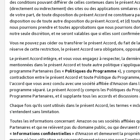
des conditions pouvant différer de celles contenues dans le présent Ac
(directement ou indirectement) des sites ou des applications similaires o
de votre part, de toute disposition du présent Accord ne constituera pa
disposition ou de toute autre disposition du présent Accord, et (d) tou
nous pourrions prendre et toutes approbations que nous pourrions donn
notre seule discrétion, et ne seront valables que si elles sont confirmée
Vous ne pouvez pas céder ou transférer le présent Accord, du fait de la 
réserve de cette restriction, le présent Accord sera obligatoire, opposab
Le présent Accord intègre, et vous vous engagez à respecter, la dernière 
mentionnées dans le présent Accord et toute autre politique s’appliqua
programme Partenaires (les «
Politiques du Programme
»), y compri
contradiction entre le présent Accord et toute Politique du Programme, 
l’accord que vous avez conclu avec une société affiliée d’Amazon dans 
programme séparé. Le présent Accord (y compris les Politiques du Progr
Programme Partenaires, et il supplante tous les accords et discussions 
Chaque fois qu’ils sont utilisés dans le présent Accord, les termes « in
s'entendent sans limitation.
Toutes les informations concernant Amazon ou ses sociétés affiliées 
Partenaires et qui ne relèvent pas du domaine public, ou qui devraient
«
Informations confidentielles
» d’Amazon et demeurent la propriété 
mesure où leur utilisation est raisonnablement nécessaire pour l'appli