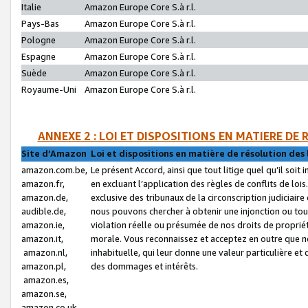
Italie
Amazon Europe Core S.à r.l.
Pays-Bas
Amazon Europe Core S.à r.l.
Pologne
Amazon Europe Core S.à r.l.
Espagne
Amazon Europe Core S.à r.l.
Suède
Amazon Europe Core S.à r.l.
Royaume-Uni
Amazon Europe Core S.à r.l.
ANNEXE 2 : LOI ET DISPOSITIONS EN MATIERE DE
Site d’Amazon
Loi et dispositions en matière de résolution des 
amazon.com.be,
Le présent Accord, ainsi que tout litige quel qu’il soi
amazon.fr,
en excluant l’application des règles de conflits de l
amazon.de,
exclusive des tribunaux de la circonscription judiciai
audible.de,
nous pouvons chercher à obtenir une injonction ou tou
amazon.ie,
violation réelle ou présumée de nos droits de proprié
amazon.it,
morale. Vous reconnaissez et acceptez en outre que n
amazon.nl,
inhabituelle, qui leur donne une valeur particulière 
amazon.pl,
des dommages et intérêts.
amazon.es,
amazon.se,
amazon.co.uk,