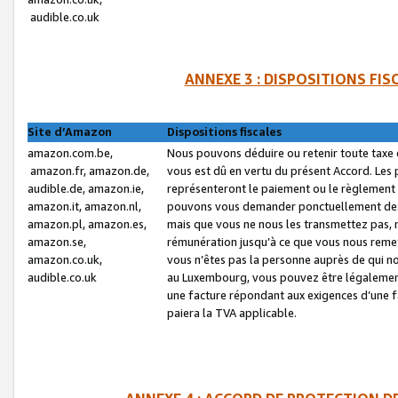
audible.co.uk
ANNEXE 3 : DISPOSITIONS FI
Site d’Amazon
Dispositions fiscales
amazon.com.be,
Nous pouvons déduire ou retenir toute taxe 
amazon.fr, amazon.de,
vous est dû en vertu du présent Accord. Les 
audible.de, amazon.ie,
représenteront le paiement ou le règlement 
amazon.it, amazon.nl,
pouvons vous demander ponctuellement des r
amazon.pl, amazon.es,
mais que vous ne nous les transmettez pas, n
amazon.se,
rémunération jusqu’à ce que vous nous reme
amazon.co.uk,
vous n’êtes pas la personne auprès de qui no
audible.co.uk
au Luxembourg, vous pouvez être légalement 
une facture répondant aux exigences d’une 
paiera la TVA applicable.