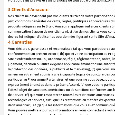
violation, sans préavis et sans préjudice de tout autre droit d’Amazo
3.Clients d’Amazon
Nos clients ne deviennent pas vos clients du fait de votre participati
prix, conditions générales de vente, règles, politiques et procédures d’u
produits indiquées sur le Site d’Amazon s’appliqueront à ces clients et
communication à aucun de nos clients et, si l’un de nos clients vous co
devrez lui indiquer d’utiliser les coordonnées figurant sur le Site d’Ama
4.Garanties
Vous déclarez, garantissez et reconnaissez (a) que vous participerez a
conformément au présent Accord, (b) que ni votre participation au Prog
Site n’enfreindront nul loi, ordonnance, règle, réglementation, ordre, li
jugement, décision ou autre exigence applicable émanant d’une autori
la protection des données, la publicité et le marketing), (c) que vous 
mineur ou autrement soumis à une incapacité légale de conclure des con
participer au Programme Partenaires, et que vous ne vous basez pour pr
expressément énoncées dans le présent Accord, (e) que vous ne particip
faites l’objet de sanctions américaines ou de sanctions conformes aux 
de Service; (f) que vous respecterez toutes les restrictions américaines
technologies et services, ainsi que les restrictions en matière d’exporta
droit américain; et (g) que les informations que vous avez communiqué
Vous pouvez mettre à jour vos informations en vous connectant à votre