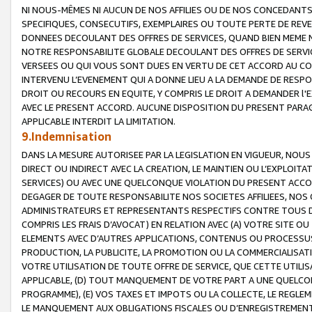
NI NOUS-MÊMES NI AUCUN DE NOS AFFILIES OU DE NOS CONCEDANT
SPECIFIQUES, CONSECUTIFS, EXEMPLAIRES OU TOUTE PERTE DE REVE
DONNEES DECOULANT DES OFFRES DE SERVICES, QUAND BIEN MEME N
NOTRE RESPONSABILITE GLOBALE DECOULANT DES OFFRES DE SERVI
VERSEES OU QUI VOUS SONT DUES EN VERTU DE CET ACCORD AU CO
INTERVENU L’EVENEMENT QUI A DONNE LIEU A LA DEMANDE DE RESP
DROIT OU RECOURS EN EQUITE, Y COMPRIS LE DROIT A DEMANDER l'
AVEC LE PRESENT ACCORD. AUCUNE DISPOSITION DU PRESENT PARAG
APPLICABLE INTERDIT LA LIMITATION.
9.Indemnisation
DANS LA MESURE AUTORISEE PAR LA LEGISLATION EN VIGUEUR, NO
DIRECT OU INDIRECT AVEC LA CREATION, LE MAINTIEN OU L’EXPLOIT
SERVICES) OU AVEC UNE QUELCONQUE VIOLATION DU PRESENT ACCO
DEGAGER DE TOUTE RESPONSABILITE NOS SOCIETES AFFILIEES, NOS 
ADMINISTRATEURS ET REPRESENTANTS RESPECTIFS CONTRE TOUS D
COMPRIS LES FRAIS D’AVOCAT) EN RELATION AVEC (A) VOTRE SITE O
ELEMENTS AVEC D’AUTRES APPLICATIONS, CONTENUS OU PROCESSUS, (
PRODUCTION, LA PUBLICITE, LA PROMOTION OU LA COMMERCIALISAT
VOTRE UTILISATION DE TOUTE OFFRE DE SERVICE, QUE CETTE UTILI
APPLICABLE, (D) TOUT MANQUEMENT DE VOTRE PART A UNE QUELCO
PROGRAMME), (E) VOS TAXES ET IMPOTS OU LA COLLECTE, LE REGLE
LE MANQUEMENT AUX OBLIGATIONS FISCALES OU D’ENREGISTREMENT 