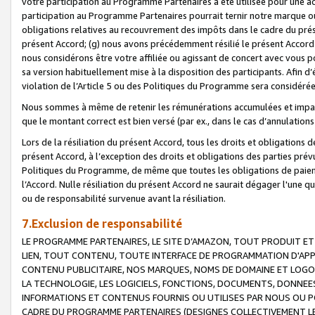
votre participation au Programme Partenaires a été utilisée pour une ac
participation au Programme Partenaires pourrait ternir notre marque ou
obligations relatives au recouvrement des impôts dans le cadre du prése
présent Accord; (g) nous avons précédemment résilié le présent Accord
nous considérons être votre affiliée ou agissant de concert avec vous 
sa version habituellement mise à la disposition des participants. Afin d’é
violation de l’Article 5 ou des Politiques du Programme sera considéré
Nous sommes à même de retenir les rémunérations accumulées et impayée
que le montant correct est bien versé (par ex., dans le cas d’annulations
Lors de la résiliation du présent Accord, tous les droits et obligations 
présent Accord, à l’exception des droits et obligations des parties prévus
Politiques du Programme, de même que toutes les obligations de paiement
l’Accord. Nulle résiliation du présent Accord ne saurait dégager l'une 
ou de responsabilité survenue avant la résiliation.
7.Exclusion de responsabilité
LE PROGRAMME PARTENAIRES, LE SITE D’AMAZON, TOUT PRODUIT ET 
LIEN, TOUT CONTENU, TOUTE INTERFACE DE PROGRAMMATION D'APP
CONTENU PUBLICITAIRE, NOS MARQUES, NOMS DE DOMAINE ET LOGOS
LA TECHNOLOGIE, LES LOGICIELS, FONCTIONS, DOCUMENTS, DONNEES
INFORMATIONS ET CONTENUS FOURNIS OU UTILISES PAR NOUS OU P
CADRE DU PROGRAMME PARTENAIRES (DESIGNES COLLECTIVEMENT LE