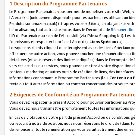
1.Description du Programme Partenaires
Le Programme Partenaires vous permet de monétiser votre site Web, vos 
l'Alexa skill (uniquement disponible pour les partenaires utilisant un 
Produits sur amazon.co.uk) (ci-après votre «
Site
») en plaçant sur votr
la localisation, tout autre site inclus dans le Décompte de
Rémunération
l'ID de Partenaire au sein de l'Alexa skill (via l'Alexa Shopping Kit). Le
fournissons et respecter le présent Accord («
Liens Spéciaux
»).
Lorsque nos clients cliquent ou interagissent avec des Liens Spéciaux p
effectuer une autre action, vous pouvez toucher une rémunération au ti
détaillées (et sous réserve des limites indiquées) dans le Décompte de
vers ces articles ou services, nous pouvons mettre à votre disposition d
contenus marketing et autres outils de création de liens, des interfaces
informations concernant le Programme Partenaires (le «
Contenu du 
texte ou tout autre information ou contenu concernant des produits prop
2.Exigences de Conformité au Programme Partenair
Vous devez respecter le présent Accord pour pouvoir participer au Pr
Vous devez nous transmettre promptement toutes les informations que
En cas de violation de votre part du présent Accord ou de conditions g
ou recours à notre disposition, nous nous réservons le droit de (dans 
de renoncer à) toute rémunération qui vous serait autrement due en ver