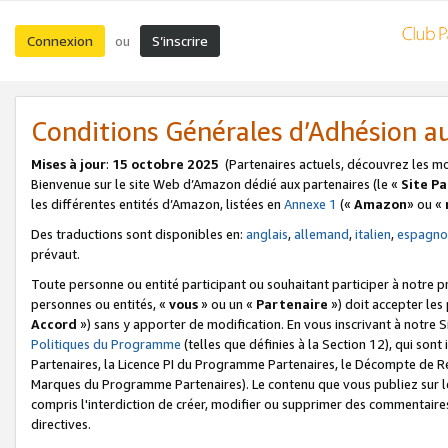
Connexion
S’inscrire
ou
Conditions Générales d’Adhésion 
Mises à jour
:
15 octobre 2025
(Partenaires actuels, découvrez les m
Bienvenue sur le site Web d’Amazon dédié aux partenaires (le «
Site P
les différentes entités d’Amazon, listées en
Annexe 1
(«
Amazon
» ou «
Des traductions sont disponibles en:
anglais
,
allemand
,
italien
,
espagno
prévaut.
Toute personne ou entité participant ou souhaitant participer à notre 
personnes ou entités, «
vous
» ou un «
Partenaire
») doit accepter le
Accord
») sans y apporter de modification. En vous inscrivant à notre Si
Politiques du Programme
(telles que définies à la Section 12), qui so
Partenaires, la Licence PI du Programme Partenaires, le Décompte de 
Marques du Programme Partenaires). Le contenu que vous publiez sur l
compris l'interdiction de créer, modifier ou supprimer des commentaires
directives.