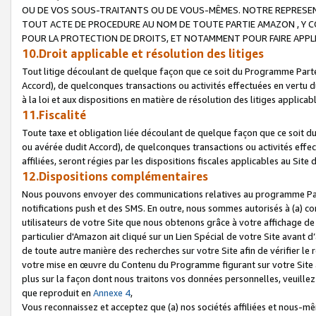
OU DE VOS SOUS-TRAITANTS OU DE VOUS-MÊMES. NOTRE REPRES
TOUT ACTE DE PROCEDURE AU NOM DE TOUTE PARTIE AMAZON , Y CO
POUR LA PROTECTION DE DROITS, ET NOTAMMENT POUR FAIRE APPL
10.Droit applicable et résolution des litiges
Tout litige découlant de quelque façon que ce soit du Programme Parte
Accord), de quelconques transactions ou activités effectuées en vertu d
à la loi et aux dispositions en matière de résolution des litiges applic
11.Fiscalité
Toute taxe et obligation liée découlant de quelque façon que ce soit 
ou avérée dudit Accord), de quelconques transactions ou activités effe
affiliées, seront régies par les dispositions fiscales applicables au Si
12.Dispositions complémentaires
Nous pouvons envoyer des communications relatives au programme Parten
notifications push et des SMS. En outre, nous sommes autorisés à (a) cont
utilisateurs de votre Site que nous obtenons grâce à votre affichage de
particulier d'Amazon ait cliqué sur un Lien Spécial de votre Site avant d
de toute autre manière des recherches sur votre Site afin de vérifier le re
votre mise en œuvre du Contenu du Programme figurant sur votre Site à
plus sur la façon dont nous traitons vos données personnelles, veuille
que reproduit en
Annexe 4
,
Vous reconnaissez et acceptez que (a) nos sociétés affiliées et nous-m