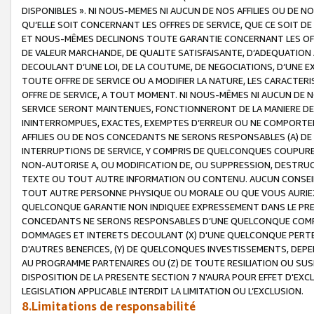
DISPONIBLES ». NI NOUS-MEMES NI AUCUN DE NOS AFFILIES OU D
QU’ELLE SOIT CONCERNANT LES OFFRES DE SERVICE, QUE CE SOIT DE
ET NOUS-MÊMES DECLINONS TOUTE GARANTIE CONCERNANT LES OFFRE
DE VALEUR MARCHANDE, DE QUALITE SATISFAISANTE, D’ADEQUATION
DECOULANT D’UNE LOI, DE LA COUTUME, DE NEGOCIATIONS, D’UNE
TOUTE OFFRE DE SERVICE OU A MODIFIER LA NATURE, LES CARACTERI
OFFRE DE SERVICE, A TOUT MOMENT. NI NOUS-MÊMES NI AUCUN DE 
SERVICE SERONT MAINTENUES, FONCTIONNERONT DE LA MANIERE DECR
ININTERROMPUES, EXACTES, EXEMPTES D’ERREUR OU NE COMPORT
AFFILIES OU DE NOS CONCEDANTS NE SERONS RESPONSABLES (A) DE
INTERRUPTIONS DE SERVICE, Y COMPRIS DE QUELCONQUES COUPURE
NON-AUTORISE A, OU MODIFICATION DE, OU SUPPRESSION, DESTRUC
TEXTE OU TOUT AUTRE INFORMATION OU CONTENU. AUCUN CONSEIL 
TOUT AUTRE PERSONNE PHYSIQUE OU MORALE OU QUE VOUS AURIEZ 
QUELCONQUE GARANTIE NON INDIQUEE EXPRESSEMENT DANS LE PRES
CONCEDANTS NE SERONS RESPONSABLES D’UNE QUELCONQUE COM
DOMMAGES ET INTERETS DECOULANT (X) D'UNE QUELCONQUE PERTE D
D'AUTRES BENEFICES, (Y) DE QUELCONQUES INVESTISSEMENTS, DEP
AU PROGRAMME PARTENAIRES OU (Z) DE TOUTE RESILIATION OU SU
DISPOSITION DE LA PRESENTE SECTION 7 N'AURA POUR EFFET D'EXC
LEGISLATION APPLICABLE INTERDIT LA LIMITATION OU L’EXCLUSION.
8.Limitations de responsabilité