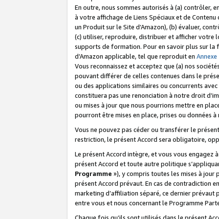
En outre, nous sommes autorisés à (a) contrôler, en
à votre affichage de Liens Spéciaux et de Contenu d
un Produit sur le Site d’Amazon), (b) évaluer, contr
(c) utiliser, reproduire, distribuer et afficher vo
supports de formation. Pour en savoir plus sur la
d’Amazon applicable, tel que reproduit en
Annexe
Vous reconnaissez et acceptez que (a) nos sociétés
pouvant différer de celles contenues dans le prése
ou des applications similaires ou concurrents avec 
constituera pas une renonciation à notre droit d’im
ou mises à jour que nous pourrions mettre en pla
pourront être mises en place, prises ou données à n
Vous ne pouvez pas céder ou transférer le présent 
restriction, le présent Accord sera obligatoire, op
Le présent Accord intègre, et vous vous engagez à r
présent Accord et toute autre politique s’appliqu
Programme
»), y compris toutes les mises à jour
présent Accord prévaut. En cas de contradiction e
marketing d’affiliation séparé, ce dernier prévaut
entre vous et nous concernant le Programme Partena
Chaque fois qu’ils sont utilisés dans le présent Ac