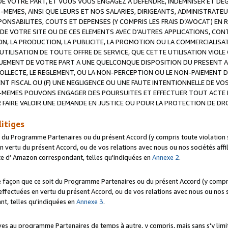
 VOTRE PART, ET VOUS VOUS ENGAGEZ A DEFENDRE, INDEMNISER ET DE
-MEMES, AINSI QUE LEURS ET NOS SALARIES, DIRIGEANTS, ADMINISTRAT
NSABILITES, COUTS ET DEPENSES (Y COMPRIS LES FRAIS D’AVOCAT) EN R
 DE VOTRE SITE OU DE CES ELEMENTS AVEC D’AUTRES APPLICATIONS, CONT
ON, LA PRODUCTION, LA PUBLICITE, LA PROMOTION OU LA COMMERCIALIS
UTILISATION DE TOUTE OFFRE DE SERVICE, QUE CETTE UTILISATION VIOL
NQUEMENT DE VOTRE PART A UNE QUELCONQUE DISPOSITION DU PRESENT 
COLLECTE, LE REGLEMENT, OU LA NON-PERCEPTION OU LE NON-PAIEMENT 
NT FISCAL OU (F) UNE NEGLIGENCE OU UNE FAUTE INTENTIONNELLE DE V
MEMES POUVONS ENGAGER DES POURSUITES ET EFFECTUER TOUT ACTE 
 FAIRE VALOIR UNE DEMANDE EN JUSTICE OU POUR LA PROTECTION DE DR
litiges
t du Programme Partenaires ou du présent Accord (y compris toute violation
 vertu du présent Accord, ou de vos relations avec nous ou nos sociétés affili
ite d’ Amazon correspondant, telles qu'indiquées en
Annexe 2
.
e façon que ce soit du Programme Partenaires ou du présent Accord (y compr
ffectuées en vertu du présent Accord, ou de vos relations avec nous ou nos soc
nt, telles qu'indiquées en
Annexe 3
.
 au programme Partenaires de temps à autre, y compris, mais sans s'y limite