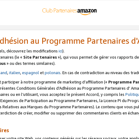
’Adhésion au Programme Partenaires 
els, découvrez les modifications
ici
).
enaires (le «
Site Partenaires
»), qui vous permet de gérer vos rapports de 
ous
» ou des termes similaires).
mand
,
italien
,
espagnol
et
polonais
. En cas de contradiction au niveau des trad
t participer à notre programme de marketing d’affiliation («
Programme Par
 présentes Conditions Générales d’Adhésion au Programme Partenaires d’ Ama
naires ou en l’utilisant, vous acceptez le présent Accord, y compris les
Politi
s Exigences de Participation au Programme Partenaires, la Licence PI du Pr
s Relatives aux Marques du Programme Partenaires). Le contenu que vous publ
erdiction de créer, modifier ou supprimer des commentaires clients en échan
ires
votre site Web, vos contenus générés sur les réseaux sociaux, votre applicati