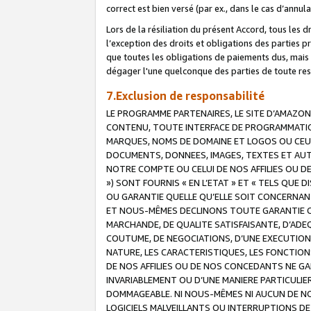
correct est bien versé (par ex., dans le cas d’annul
Lors de la résiliation du présent Accord, tous les 
l’exception des droits et obligations des parties p
que toutes les obligations de paiements dus, mais no
dégager l'une quelconque des parties de toute resp
7.Exclusion de responsabilité
LE PROGRAMME PARTENAIRES, LE SITE D’AMAZON
CONTENU, TOUTE INTERFACE DE PROGRAMMATION
MARQUES, NOMS DE DOMAINE ET LOGOS OU CEUX 
DOCUMENTS, DONNEES, IMAGES, TEXTES ET AUT
NOTRE COMPTE OU CELUI DE NOS AFFILIES OU 
») SONT FOURNIS « EN L’ETAT » ET « TELS QU
OU GARANTIE QUELLE QU’ELLE SOIT CONCERNANT 
ET NOUS-MÊMES DECLINONS TOUTE GARANTIE CON
MARCHANDE, DE QUALITE SATISFAISANTE, D’ADE
COUTUME, DE NEGOCIATIONS, D’UNE EXECUTION
NATURE, LES CARACTERISTIQUES, LES FONCTION
DE NOS AFFILIES OU DE NOS CONCEDANTS NE G
INVARIABLEMENT OU D’UNE MANIERE PARTICULI
DOMMAGEABLE. NI NOUS-MÊMES NI AUCUN DE NO
LOGICIELS MALVEILLANTS OU INTERRUPTIONS D