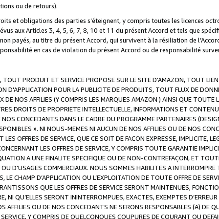
ations ou de retours).
droits et obligations des parties s’éteignent, y compris toutes les licences oc
révus aux Articles 3, 4, 5, 6, 7, 8, 10 et 11 du présent Accord et tels que sp
n payés, au titre du présent Accord, qui survivent à la résiliation de l’Accord
onsabilité en cas de violation du présent Accord ou de responsabilité survenu
, TOUT PRODUIT ET SERVICE PROPOSE SUR LE SITE D’AMAZON, TOUT LIEN
 D'APPLICATION POUR LA PUBLICITE DE PRODUITS, TOUT FLUX DE DONN
DE NOS AFFILIES (Y COMPRIS LES MARQUES AMAZON ) AINSI QUE TOUTE L
RES DROITS DE PROPRIETE INTELLECTUELLE, INFORMATIONS ET CONTENU
DE NOS CONCEDANTS DANS LE CADRE DU PROGRAMME PARTENAIRES (DESIG
E DISPONIBLES ». NI NOUS-MEMES NI AUCUN DE NOS AFFILIES OU DE NOS
LES OFFRES DE SERVICE, QUE CE SOIT DE FACON EXPRESSE, IMPLICITE, L
CERNANT LES OFFRES DE SERVICE, Y COMPRIS TOUTE GARANTIE IMPLICIT
QUATION A UNE FINALITE SPECIFIQUE OU DE NON-CONTREFAÇON, ET TOUTE
 OU D’USAGES COMMERCIAUX. NOUS SOMMES HABILITES A INTERROMPRE TO
S, LE CHAMP D’APPLICATION OU L’EXPLOITATION DE TOUTE OFFRE DE SER
ARANTISSONS QUE LES OFFRES DE SERVICE SERONT MAINTENUES, FONCTIO
ERE, NI QU’ELLES SERONT ININTERROMPUES, EXACTES, EXEMPTES D’ER
S AFFILIES OU DE NOS CONCEDANTS NE SERONS RESPONSABLES (A) DE QU
E SERVICE, Y COMPRIS DE QUELCONQUES COUPURES DE COURANT OU DEFAI