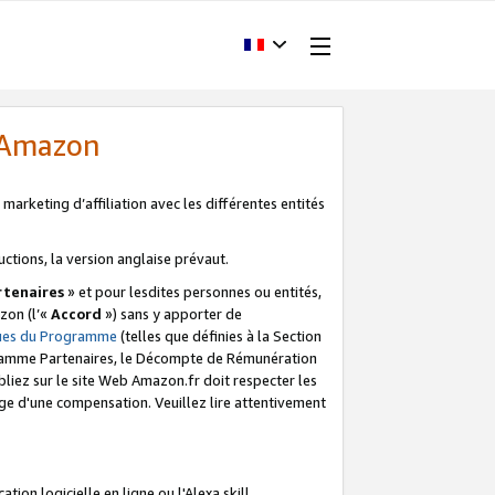
d'Amazon
marketing d’affiliation avec les différentes entités
uctions, la version anglaise prévaut.
tenaires
» et pour lesdites personnes ou entités,
zon (l’«
Accord
») sans y apporter de
ques du Programme
(telles que définies à la Section
ogramme Partenaires, le Décompte de Rémunération
iez sur le site Web Amazon.fr doit respecter les
ge d'une compensation. Veuillez lire attentivement
on logicielle en ligne ou l'Alexa skill