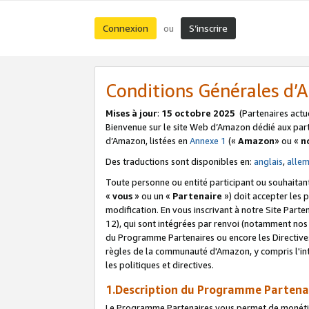
Connexion
S’inscrire
ou
Conditions Générales d
Mises à jour
:
15 octobre 2025
(Partenaires actu
Bienvenue sur le site Web d’Amazon dédié aux part
d’Amazon, listées en
Annexe 1
(«
Amazon
» ou «
n
Des traductions sont disponibles en:
anglais
,
alle
Toute personne ou entité participant ou souhaitan
«
vous
» ou un «
Partenaire
») doit accepter les
modification. En vous inscrivant à notre Site Parte
12), qui sont intégrées par renvoi (notamment no
du Programme Partenaires ou encore les Directive
règles de la communauté d'Amazon, y compris l'int
les politiques et directives.
1.Description du Programme Partena
Le Programme Partenaires vous permet de monétiser 