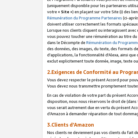
(uniquement disponible pour les partenaires utilis
votre «
Site
») en plaçant sur votre Site (i) des li
Rémunération du Programme Partenaires
(ci-aprè
doivent utiliser correctement les formats spéciaux
Lorsque nos clients cliquent ou interagissent avec
vous pouvez toucher une rémunération au titre du p
dans le Décompte de
Rémunération du Programme
des données, des images, du texte, des formats de 
d’applications, la fonctionnalité d'Alexa, ainsi q
exclut explicitement toute donnée, image, texte ou
2.Exigences de Conformité au Progr
Vous devez respecter le présent Accord pour pouv
Vous devez nous transmettre promptement toutes 
En cas de violation de votre part du présent Accor
disposition, nous nous réservons le droit de (dans
vous serait autrement due en vertu du présent Accor
d’Amazon à demander réparation de tout dommag
3.Clients d’Amazon
Nos clients ne deviennent pas vos clients du fait 