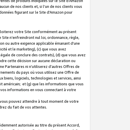
 ventes de produits indiquées sur le Site d’Amazon
cun de nos clients et, si l’un de nos clients vous
rdonnées figurant sur le Site d’Amazon pour
ploiterez votre Site conformément au présent
 Site n’enfreindront nul loi, ordonnance, règle,
ision ou autre exigence applicable émanant d’une
ité et le marketing), (c) que vous avez
égale de conclure des contrats), (d) que vous avez
dre cette décision sur aucune déclaration ou
 Partenaires ni n’utiliserez d’autres Offres de
ernements du pays où vous utilisez une Offre de
 biens, logiciels, technologies et services, ainsi
oit américain; et (g) que les informations que vous
vos informations en vous connectant à votre
e vous pouvez attendre à tout moment de votre
rez du fait de vos attentes.
cédemment autorisée au titre du présent Accord,