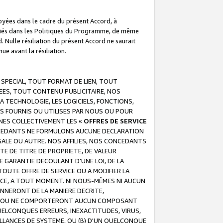
troyées dans le cadre du présent Accord, à
écifiés dans les Politiques du Programme, de même
. Nulle résiliation du présent Accord ne saurait
e avant la résiliation.
 SPECIAL, TOUT FORMAT DE LIEN, TOUT
EES, TOUT CONTENU PUBLICITAIRE, NOS
A TECHNOLOGIE, LES LOGICIELS, FONCTIONS,
S FOURNIS OU UTILISES PAR NOUS OU POUR
NES COLLECTIVEMENT LES «
OFFRES DE SERVICE
 CONCEDANTS NE FORMULONS AUCUNE DECLARATION
EGALE OU AUTRE. NOS AFFILIES, NOS CONCEDANTS
E DE TITRE DE PROPRIETE, DE VALEUR
 GARANTIE DECOULANT D’UNE LOI, DE LA
UTE OFFRE DE SERVICE OU A MODIFIER LA
VICE, A TOUT MOMENT. NI NOUS-MÊMES NI AUCUN
NNERONT DE LA MANIERE DECRITE,
REUR OU NE COMPORTERONT AUCUN COMPOSANT
ELCONQUES ERREURS, INEXACTITUDES, VIRUS,
LLANCES DE SYSTEME, OU (B) D'UN QUELCONQUE