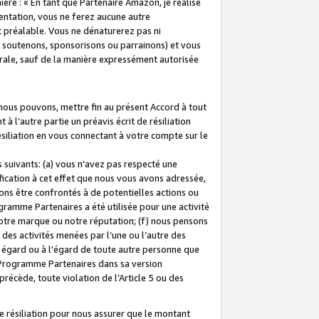
ière : « En tant que Partenaire Amazon, je réalise
mentation, vous ne ferez aucune autre
 préalable. Vous ne dénaturerez pas ni
s soutenons, sponsorisons ou parrainons) et vous
orale, sauf de la manière expressément autorisée
 nous pouvons, mettre fin au présent Accord à tout
à l’autre partie un préavis écrit de résiliation
ésiliation en vous connectant à votre compte sur le
 suivants: (a) vous n’avez pas respecté une
fication à cet effet que nous vous avons adressée,
ns être confrontés à de potentielles actions ou
gramme Partenaires a été utilisée pour une activité
notre marque ou notre réputation; (f) nous pensons
des activités menées par l’une ou l’autre des
 égard ou à l'égard de toute autre personne que
u Programme Partenaires dans sa version
 précède, toute violation de l’Article 5 ou des
 résiliation pour nous assurer que le montant