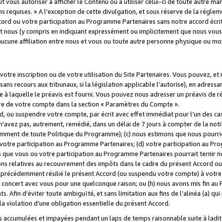
 vous autoriser à afficher le Contenu ou à utiliser celui-ci de toute autre man
ns requises. » A l’exception de cette divulgation, et sous réserve de la régle
rd ou votre participation au Programme Partenaires sans notre accord écrit
s et nous (y compris en indiquant expressément ou implicitement que nous vou
d'aucune affiliation entre nous et vous ou toute autre personne physique ou m
tre inscription ou de votre utilisation du Site Partenaires. Vous pouvez, et
 recours aux tribunaux, si la législation applicable l’autorise), en adressant 
e à laquelle le préavis est fourni. Vous pouvez nous adresser un préavis de r
ture de votre compte dans la section « Paramètres du Compte ».
, ou suspendre votre compte, par écrit avec effet immédiat pour l’un des cas
 n’avez pas, autrement, remédié, dans un délai de 7 jours à compter de la noti
tamment de toute Politique du Programme); (c) nous estimons que nous pourrio
votre participation au Programme Partenaires; (d) votre participation au Pro
ns que vous ou votre participation au Programme Partenaires pourrait ternir 
ons relatives au recouvrement des impôts dans le cadre du présent Accord ou 
s précédemment résilié le présent Accord (ou suspendu votre compte) à votre
de concert avec vous pour une quelconque raison; ou (h) nous avons mis fin a
. Afin d’éviter toute ambiguïté, et sans limitation aux fins de l’alinéa (a) qui
violation d’une obligation essentielle du présent Accord.
accumulées et impayées pendant un laps de temps raisonnable suite à ladite