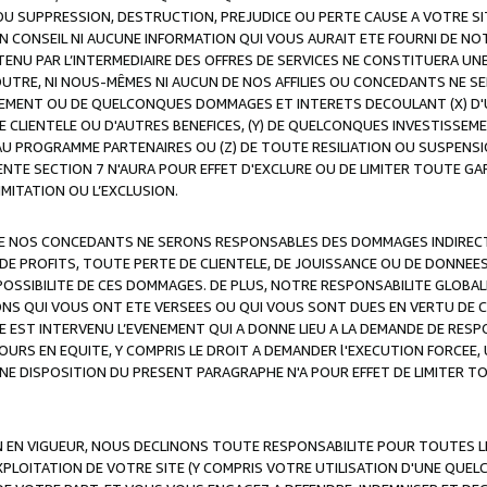
OU SUPPRESSION, DESTRUCTION, PREJUDICE OU PERTE CAUSE A VOTRE SI
 CONSEIL NI AUCUNE INFORMATION QUI VOUS AURAIT ETE FOURNI DE N
ENU PAR L’INTERMEDIAIRE DES OFFRES DE SERVICES NE CONSTITUERA U
OUTRE, NI NOUS-MÊMES NI AUCUN DE NOS AFFILIES OU CONCEDANTS NE
MENT OU DE QUELCONQUES DOMMAGES ET INTERETS DECOULANT (X) D'
DE CLIENTELE OU D'AUTRES BENEFICES, (Y) DE QUELCONQUES INVESTISS
 AU PROGRAMME PARTENAIRES OU (Z) DE TOUTE RESILIATION OU SUSPENS
ENTE SECTION 7 N'AURA POUR EFFET D'EXCLURE OU DE LIMITER TOUTE G
IMITATION OU L’EXCLUSION.
 DE NOS CONCEDANTS NE SERONS RESPONSABLES DES DOMMAGES INDIRECTS
DE PROFITS, TOUTE PERTE DE CLIENTELE, DE JOUISSANCE OU DE DONNEE
POSSIBILITE DE CES DOMMAGES. DE PLUS, NOTRE RESPONSABILITE GLOBA
ONS QUI VOUS ONT ETE VERSEES OU QUI VOUS SONT DUES EN VERTU DE
 EST INTERVENU L’EVENEMENT QUI A DONNE LIEU A LA DEMANDE DE RESP
OURS EN EQUITE, Y COMPRIS LE DROIT A DEMANDER l'EXECUTION FORCEE
UNE DISPOSITION DU PRESENT PARAGRAPHE N'A POUR EFFET DE LIMITER T
ON EN VIGUEUR, NOUS DECLINONS TOUTE RESPONSABILITE POUR TOUTES 
’EXPLOITATION DE VOTRE SITE (Y COMPRIS VOTRE UTILISATION D'UNE QUE