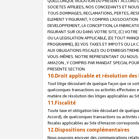
QUELCONQUE VIOLATION DU PRESENT ACCORD DE
SOCIETES AFFILIEES, NOS CONCEDANTS ET NOUS
TOUS DOMMAGES, RECLAMATIONS, PERTES, RESPO
ELEMENT Y FIGURANT, Y COMPRIS L’ASSOCIATION
DEVELOPPEMENT, LA CONCEPTION, LA FABRICATI
FIGURANT SUR OU DANS VOTRE SITE, (C) VOTRE 
OU LA LEGISLATION APPLICABLE, (D) TOUT MA
PROGRAMME), (E) VOS TAXES ET IMPOTS OU LA 
AUX OBLIGATIONS FISCALES OU D’ENREGISTREME
VOUS-MÊMES. NOTRE REPRESENTANT OU NOUS-
AMAZON , Y COMPRIS PAR MANDAT SPECIAL POUR
PRESENTE SECTION.
10.Droit applicable et résolution des 
Tout litige découlant de quelque façon que ce soi
quelconques transactions ou activités effectuées en
matière de résolution des litiges applicables au S
11.Fiscalité
Toute taxe et obligation liée découlant de quelqu
Accord), de quelconques transactions ou activités e
fiscales applicables au Site d’Amazon corresponda
12.Dispositions complémentaires
Nous pouvons envoyer des communications relatives