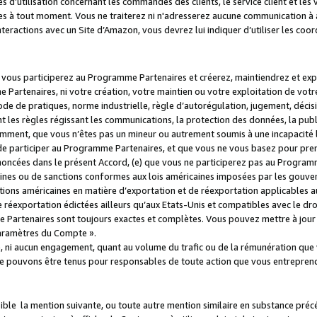
s d’utilisation concernant les commandes des clients, le service client et les
es à tout moment. Vous ne traiterez ni n'adresserez aucune communication à au
teractions avec un Site d’Amazon, vous devrez lui indiquer d’utiliser les coo
e vous participerez au Programme Partenaires et créerez, maintiendrez et ex
 Partenaires, ni votre création, votre maintien ou votre exploitation de votre
 code de pratiques, norme industrielle, règle d’autorégulation, jugement, déc
s règles régissant les communications, la protection des données, la public
amment, que vous n’êtes pas un mineur ou autrement soumis à une incapacité l
de participer au Programme Partenaires, et que vous ne vous basez pour pren
oncées dans le présent Accord, (e) que vous ne participerez pas au Programme
icaines ou de sanctions conformes aux lois américaines imposées par les gouv
ctions américaines en matière d’exportation et de réexportation applicables aux
e réexportation édictées ailleurs qu’aux Etats-Unis et compatibles avec le dr
artenaires sont toujours exactes et complètes. Vous pouvez mettre à jour 
 Paramètres du Compte ».
, ni aucun engagement, quant au volume du trafic ou de la rémunération qu
e pouvons être tenus pour responsables de toute action que vous entreprend
sible la mention suivante, ou toute autre mention similaire en substance pré