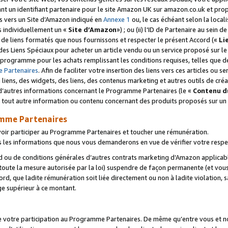
ant un identifiant partenaire pour le site Amazon UK sur amazon.co.uk et pro
ens vers un Site d’Amazon indiqué en
Annexe 1
ou, le cas échéant selon la local
s individuellement un «
Site d’Amazon
») ; ou (ii) l'ID de Partenaire au sein de
 de liens formatés que nous fournissons et respecter le présent Accord («
Li
 des Liens Spéciaux pour acheter un article vendu ou un service proposé sur l
rogramme pour les achats remplissant les conditions requises, telles que dét
 Partenaires
. Afin de faciliter votre insertion des liens vers ces articles ou
liens, des widgets, des liens, des contenus marketing et autres outils de cré
ue d’autres informations concernant le Programme Partenaires (le «
Contenu d
 tout autre information ou contenu concernant des produits proposés sur un s
amme Partenaires
oir participer au Programme Partenaires et toucher une rémunération.
les informations que nous vous demanderons en vue de vérifier votre respe
d ou de conditions générales d’autres contrats marketing d’Amazon applicable
 toute la mesure autorisée par la loi) suspendre de façon permanente (et vou
d, que ladite rémunération soit liée directement ou non à ladite violation, s
e supérieur à ce montant.
de votre participation au Programme Partenaires. De même qu’entre vous et nou