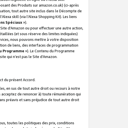
posant des Produits sur amazon.co.uk) (ci-après
isation, tout autre site inclus dans le Décompte de
 l'Alexa skill (via l'Alexa Shopping Kit). Les liens
ens Spéciaux
»).
e Site d’Amazon ou pour effectuer une autre action,
aillées (et sous réserve des limites indiquées)
 services, nous pouvons mettre à votre disposition
ation de liens, des interfaces de programmation
u Programme
»). Le Contenu du Programme
ite qui n’est pas le Site d’Amazon.
ct du présent Accord.
s, en sus de tout autre droit ou recours à notre
s acceptez de renoncer à) toute rémunération qui
ans préavis et sans préjudice de tout autre droit
s, toutes les politiques des prix, conditions