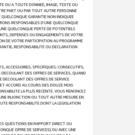
TE OU A TOUTE DONNEE, IMAGE, TEXTE OU
OTRE PART OU PAR TOUT AUTRE PERSONNE
NE QUELCONQUE GARANTIE NON INDIQUEE
 SERONS RESPONSABLES D’UNE QUELCONQUE
UNE QUELCONQUE PERTE DE POTENTIELS
EMENTS, DEPENSES OU ENGAGEMENTS DE VOTRE
ION DE VOTRE PARTICIPATION AU PROGRAMME
ARANTIE, RESPONSABILITE OU DECLARATION
, ACCESSOIRES, SPECIFIQUES, CONSECUTIFS,
S DECOULANT DES OFFRES DE SERVICES, QUAND
LE DECOULANT DES OFFRES DE SERVICE
 CET ACCORD AU COURS DES DOUZE MOIS
ONSABILITE LA PLUS RECENTE. VOUS RENONCEZ
, UNE INJONCTION OU TOUT AUTRE MESURE EN
OUTE RESPONSABILITE DONT LA LEGISLATION
LES QUESTIONS EN RAPPORT DIRECT OU
LCONQUE OFFRE DE SERVICES) OU AVEC UNE