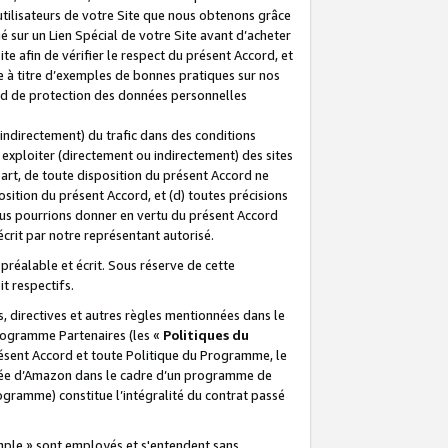
 utilisateurs de votre Site que nous obtenons grâce
é sur un Lien Spécial de votre Site avant d’acheter
te afin de vérifier le respect du présent Accord, et
te à titre d’exemples de bonnes pratiques sur nos
ord de protection des données personnelles
indirectement) du trafic dans des conditions
exploiter (directement ou indirectement) des sites
 part, de toute disposition du présent Accord ne
osition du présent Accord, et (d) toutes précisions
ous pourrions donner en vertu du présent Accord
écrit par notre représentant autorisé.
préalable et écrit. Sous réserve de cette
it respectifs.
s, directives et autres règles mentionnées dans le
programme Partenaires (les «
Politiques du
résent Accord et toute Politique du Programme, le
iliée d’Amazon dans le cadre d’un programme de
ogramme) constitue l’intégralité du contrat passé
xemple » sont employés et s'entendent sans