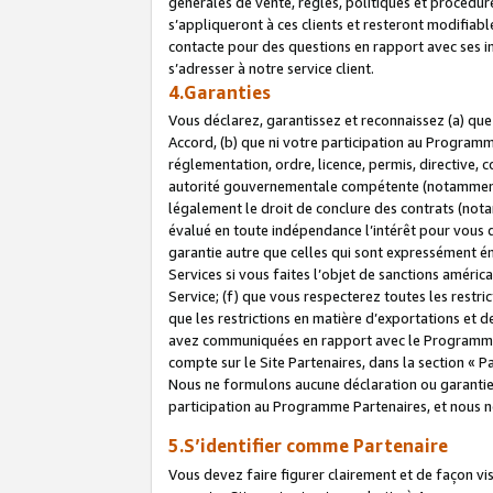
générales de vente, règles, politiques et procédure
s’appliqueront à ces clients et resteront modifiabl
contacte pour des questions en rapport avec ses in
s’adresser à notre service client.
4.Garanties
Vous déclarez, garantissez et reconnaissez (a) qu
Accord, (b) que ni votre participation au Programme
réglementation, ordre, licence, permis, directive,
autorité gouvernementale compétente (notamment le
légalement le droit de conclure des contrats (not
évalué en toute indépendance l’intérêt pour vous 
garantie autre que celles qui sont expressément én
Services si vous faites l’objet de sanctions amér
Service; (f) que vous respecterez toutes les restri
que les restrictions en matière d’exportations et d
avez communiquées en rapport avec le Programme P
compte sur le Site Partenaires, dans la section «
Nous ne formulons aucune déclaration ou garantie
participation au Programme Partenaires, et nous n
5.S’identifier comme Partenaire
Vous devez faire figurer clairement et de façon vi