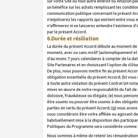
sur votre Site ou tout autre endroit où Amazon peut
un bénéfice sur les achats remplissant les conditio
communication publique concernant le présent Acco
n’enjoliverez les rapports qui existent entre vou
n’affirmerez ni ne laisserez entendre l'existence 
par le présent Accord.
6.Durée et résiliation
La durée du présent Accord débute au moment de vo
moment, avec ou sans motif (automatiquement et sans
d’au moins 7 jours calendaires à compter de la dat
Site Partenaires et en choisissant l’option de clô
De plus, nous pouvons mettre fin au présent Accord
obligation essentielle du présent Accord; (b) vous
à toute autre violation du présent Contrat (et no
mises en œuvre de notre responsabilité du fait de 
dolosive, frauduleuse ou illégale; (e) nous penso
être soumis ou pouvoir être soumis à des obligati
parties en vertu du présent Accord; (g) nous avon
nous considérons être votre affiliée ou agissant 
habituellement mise à la disposition des participants
Politiques du Programme sera considérée comme la 
Nous sommes à même de retenir les rémunérations 