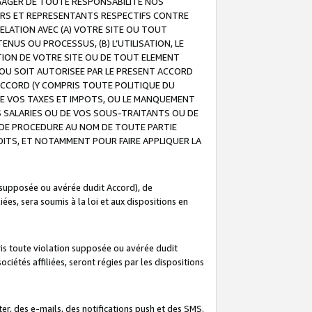
GAGER DE TOUTE RESPONSABILITE NOS
EURS ET REPRESENTANTS RESPECTIFS CONTRE
ELATION AVEC (A) VOTRE SITE OU TOUT
ENUS OU PROCESSUS, (B) L’UTILISATION, LE
ATION DE VOTRE SITE OU DE TOUT ELEMENT
E OU SOIT AUTORISEE PAR LE PRESENT ACCORD
ACCORD (Y COMPRIS TOUTE POLITIQUE DU
DE VOS TAXES ET IMPOTS, OU LE MANQUEMENT
OS SALARIES OU DE VOS SOUS-TRAITANTS OU DE
DE PROCEDURE AU NOM DE TOUTE PARTIE
OITS, ET NOTAMMENT POUR FAIRE APPLIQUER LA
 supposée ou avérée dudit Accord), de
ées, sera soumis à la loi et aux dispositions en
is toute violation supposée ou avérée dudit
iétés affiliées, seront régies par les dispositions
r, des e-mails, des notifications push et des SMS.