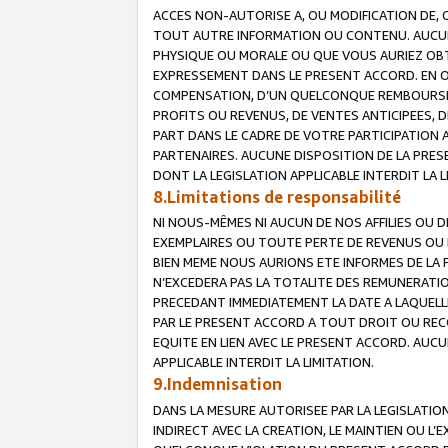
ACCES NON-AUTORISE A, OU MODIFICATION DE, 
TOUT AUTRE INFORMATION OU CONTENU. AUCUN
PHYSIQUE OU MORALE OU QUE VOUS AURIEZ OBT
EXPRESSEMENT DANS LE PRESENT ACCORD. EN 
COMPENSATION, D’UN QUELCONQUE REMBOURSE
PROFITS OU REVENUS, DE VENTES ANTICIPEES, 
PART DANS LE CADRE DE VOTRE PARTICIPATION
PARTENAIRES. AUCUNE DISPOSITION DE LA PRES
DONT LA LEGISLATION APPLICABLE INTERDIT LA L
8.Limitations de responsabilité
NI NOUS-MÊMES NI AUCUN DE NOS AFFILIES OU
EXEMPLAIRES OU TOUTE PERTE DE REVENUS OU 
BIEN MEME NOUS AURIONS ETE INFORMES DE LA 
N’EXCEDERA PAS LA TOTALITE DES REMUNERATI
PRECEDANT IMMEDIATEMENT LA DATE A LAQUELLE
PAR LE PRESENT ACCORD A TOUT DROIT OU REC
EQUITE EN LIEN AVEC LE PRESENT ACCORD. AUC
APPLICABLE INTERDIT LA LIMITATION.
9.Indemnisation
DANS LA MESURE AUTORISEE PAR LA LEGISLATI
INDIRECT AVEC LA CREATION, LE MAINTIEN OU L