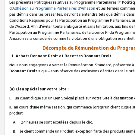
Les présentes Politiques relatives au Programme Partenaires («
Politi
d’Adhésion au Programme Partenaires d'Amazon
et les termes commenç
pas définis dans les présentes, devront s'entendre tels que définis dans 
Conditions Requises pour la Participation au Programme Partenaires, ai
de l'Accord. Afin d’éviter toute ambiguïté et sans limitation, aux fins de
Participation au Programme Partenaires, de la Licence PI du Programme 
Amazon sera considérée comme la violation d’une obligation essentielle
Décompte de Rémunération du Program
1. Achats Donnant Droit et Recettes Donnant Droit
Nous nous engageons à verser la Rémunération Standard, présentée à l
Donnant Droit
» qui – sous réserve des exclusions décrites dans le p
(a) Lien spécial sur votre Site :
i. un client clique sur un Lien Spécial placé sur votre Site à destination
ii. au cours d'une même session, qui commence lorsqu'un client clique s
produit :
A. 24 heures se sont écoulées depuis le clic,
B. le client commande un Produit, exception faite des produits numéri