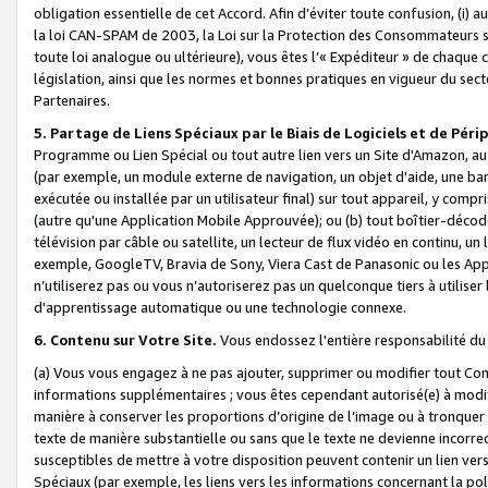
obligation essentielle de cet Accord. Afin d’éviter toute confusion, (i) a
la loi CAN-SPAM de 2003, la Loi sur la Protection des Consommateurs s
toute loi analogue ou ultérieure), vous êtes l’« Expéditeur » de chaque 
législation, ainsi que les normes et bonnes pratiques en vigueur du s
Partenaires.
5. Partage de Liens Spéciaux par le Biais de Logiciels et de Pér
Programme ou Lien Spécial ou tout autre lien vers un Site d'Amazon, au su
(par exemple, un module externe de navigation, un objet d'aide, une ba
exécutée ou installée par un utilisateur final) sur tout appareil, y comp
(autre qu'une Application Mobile Approuvée); ou (b) tout boîtier-décod
télévision par câble ou satellite, un lecteur de flux vidéo en continu, un
exemple, GoogleTV, Bravia de Sony, Viera Cast de Panasonic ou les Appli
n’utiliserez pas ou vous n’autoriserez pas un quelconque tiers à utili
d'apprentissage automatique ou une technologie connexe.
6. Contenu sur Votre Site.
Vous endossez l'entière responsabilité du
(a) Vous vous engagez à ne pas ajouter, supprimer ou modifier tout Co
informations supplémentaires ; vous êtes cependant autorisé(e) à modi
manière à conserver les proportions d’origine de l’image ou à tronquer
texte de manière substantielle ou sans que le texte ne devienne incorr
susceptibles de mettre à votre disposition peuvent contenir un lien ver
Spéciaux (par exemple, les liens vers les informations concernant la poli