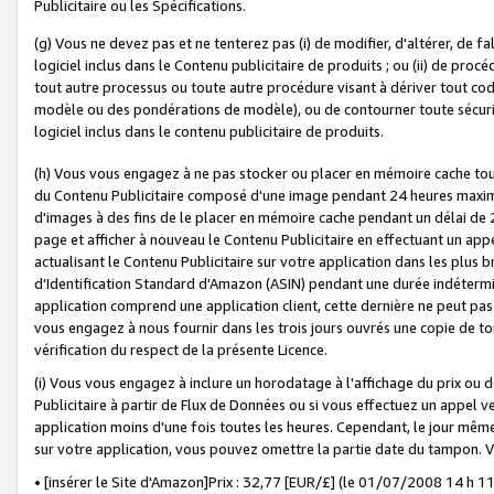
Publicitaire ou les Spécifications.
(g) Vous ne devez pas et ne tenterez pas (i) de modifier, d'altérer, de f
logiciel inclus dans le Contenu publicitaire de produits ; ou (ii) de proc
tout autre processus ou toute autre procédure visant à dériver tout c
modèle ou des pondérations de modèle), ou de contourner toute sécurité a
logiciel inclus dans le contenu publicitaire de produits.
(h) Vous vous engagez à ne pas stocker ou placer en mémoire cache tou
du Contenu Publicitaire composé d'une image pendant 24 heures maxim
d'images à des fins de le placer en mémoire cache pendant un délai de
page et afficher à nouveau le Contenu Publicitaire en effectuant un app
actualisant le Contenu Publicitaire sur votre application dans les plus 
d'Identification Standard d'Amazon (ASIN) pendant une durée indéterminé
application comprend une application client, cette dernière ne peut pa
vous engagez à nous fournir dans les trois jours ouvrés une copie de tou
vérification du respect de la présente Licence.
(i) Vous vous engagez à inclure un horodatage à l'affichage du prix ou 
Publicitaire à partir de Flux de Données ou si vous effectuez un appel ve
application moins d'une fois toutes les heures. Cependant, le jour même
sur votre application, vous pouvez omettre la partie date du tampon.
• [insérer le Site d'Amazon]Prix : 32,77 [EUR/£] (le 01/07/2008 14 h 11 