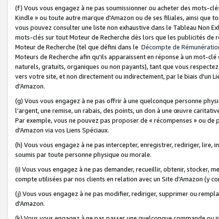
(f) Vous vous engagez à ne pas soumissionner ou acheter des mots-clés,
Kindle » ou toute autre marque d'Amazon ou de ses filiales, ainsi que t
vous pouvez consulter une liste non exhaustive dans le Tableau Non Ex
mots-clés sur tout Moteur de Recherche dès lors que les publicités de 
Moteur de Recherche (tel que défini dans le
Décompte de Rémunératio
Moteurs de Recherche afin qu'ils apparaissent en réponse à un mot-clé o
naturels, gratuits, organiques ou non payants), tant que vous respectez 
vers votre site, et non directement ou indirectement, par le biais d'un Li
d'Amazon.
(g) Vous vous engagez à ne pas offrir à une quelconque personne physi
l'argent, une remise, un rabais, des points, un don à une œuvre caritativ
Par exemple, vous ne pouvez pas proposer de « récompenses » ou de p
d'Amazon via vos Liens Spéciaux.
(h) Vous vous engagez à ne pas intercepter, enregistrer, rediriger, lire
soumis par toute personne physique ou morale.
(i) Vous vous engagez à ne pas demander, recueillir, obtenir, stocker, 
compte utilisées par nos clients en relation avec un Site d'Amazon (y c
(j) Vous vous engagez à ne pas modifier, rediriger, supprimer ou rempla
d'Amazon.
(k) Vous vous engagez à ne pas passer une quelconque commande ou init