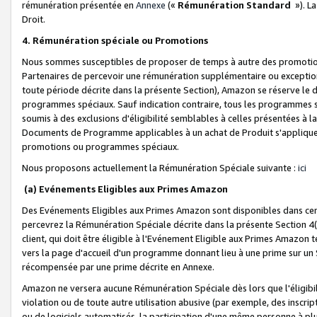
rémunération présentée en
Annexe
(«
Rémunération Standard
»). L
Droit.
4. Rémunération spéciale ou Promotions
Nous sommes susceptibles de proposer de temps à autre des promotion
Partenaires de percevoir une rémunération supplémentaire ou exceptio
toute période décrite dans la présente Section), Amazon se réserve le
programmes spéciaux. Sauf indication contraire, tous les programmes s
soumis à des exclusions d'éligibilité semblables à celles présentées à 
Documents de Programme applicables à un achat de Produit s'appliquera
promotions ou programmes spéciaux.
Nous proposons actuellement la Rémunération Spéciale suivante :
ici
(a) Evénements Eligibles aux Primes Amazon
Des Evénements Eligibles aux Primes Amazon sont disponibles dans cer
percevrez la Rémunération Spéciale décrite dans la présente Section 4(
client, qui doit être éligible à l'Evénement Eligible aux Primes Amazon te
vers la page d'accueil d'un programme donnant lieu à une prime sur un Si
récompensée par une prime décrite en Annexe.
Amazon ne versera aucune Rémunération Spéciale dès lors que l'éligibi
violation ou de toute autre utilisation abusive (par exemple, des inscrip
ou de logiciels automatisés, la participation d'une même personne à p