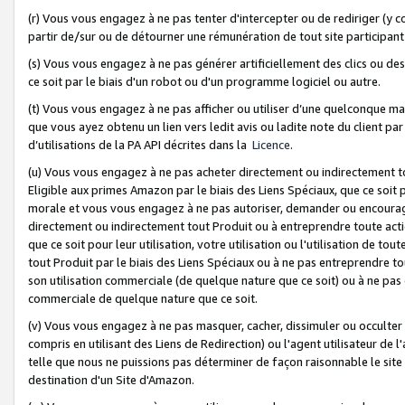
(r) Vous vous engagez à ne pas tenter d'intercepter ou de rediriger (y comp
partir de/sur ou de détourner une rémunération de tout site participa
(s) Vous vous engagez à ne pas générer artificiellement des clics ou de
ce soit par le biais d'un robot ou d'un programme logiciel ou autre.
(t) Vous vous engagez à ne pas afficher ou utiliser d’une quelconque man
que vous ayez obtenu un lien vers ledit avis ou ladite note du client par
d’utilisations de la PA API décrites dans la
Licence
.
(u) Vous vous engagez à ne pas acheter directement ou indirectement t
Eligible aux primes Amazon par le biais des Liens Spéciaux, que ce soit 
morale et vous vous engagez à ne pas autoriser, demander ou encourager
directement ou indirectement tout Produit ou à entreprendre toute acti
que ce soit pour leur utilisation, votre utilisation ou l'utilisation de
tout Produit par le biais des Liens Spéciaux ou à ne pas entreprendre t
son utilisation commerciale (de quelque nature que ce soit) ou à ne pas o
commerciale de quelque nature que ce soit.
(v) Vous vous engagez à ne pas masquer, cacher, dissimuler ou occulter 
compris en utilisant des Liens de Redirection) ou l'agent utilisateur de 
telle que nous ne puissions pas déterminer de façon raisonnable le site ou
destination d'un Site d'Amazon.