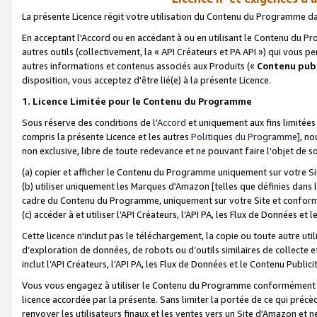
La présente Licence régit votre utilisation du Contenu du Programme d
En acceptant l'Accord ou en accédant à ou en utilisant le Contenu du P
autres outils (collectivement, la «
API Créateurs et PA API
») qui vous pe
autres informations et contenus associés aux Produits («
Contenu publ
disposition, vous acceptez d'être lié(e) à la présente Licence.
1. Licence Limitée pour le Contenu du Programme
Sous réserve des conditions de
l'Accord
et uniquement aux fins limitées
compris la présente Licence et les autres
Politiques du Programme
], n
non exclusive, libre de toute redevance et ne pouvant faire l'objet de so
(a) copier et afficher le Contenu du Programme uniquement sur votre Si
(b) utiliser uniquement les Marques d'Amazon [telles que définies dans 
cadre du Contenu du Programme, uniquement sur votre Site et confo
(c) accéder à et utiliser l’API Créateurs, l’API PA, les Flux de Données e
Cette licence n'inclut pas le téléchargement, la copie ou toute autre util
d’exploration de données, de robots ou d’outils similaires de collecte
inclut l’API Créateurs, l’API PA, les Flux de Données et le Contenu Publici
Vous vous engagez à utiliser le Contenu du Programme conformément a
licence accordée par la présente. Sans limiter la portée de ce qui pré
renvoyer les utilisateurs finaux et les ventes vers un Site d'Amazon et