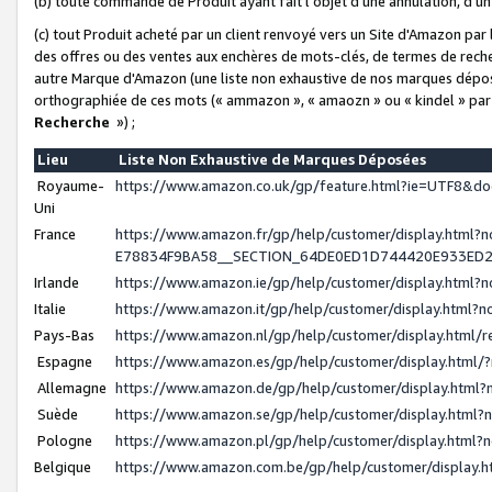
(b) toute commande de Produit ayant fait l'objet d'une annulation, d'u
(c) tout Produit acheté par un client renvoyé vers un Site d'Amazon par
des offres ou des ventes aux enchères de mots-clés, de termes de reche
autre Marque d'Amazon (une liste non exhaustive de nos marques déposée
orthographiée de ces mots (« ammazon », « amaozn » ou « kindel » par
Recherche
») ;
Lieu
Liste Non Exhaustive de Marques Déposées
Royaume-
https://www.amazon.co.uk/gp/feature.html?ie=UTF8&
Uni
France
https://www.amazon.fr/gp/help/customer/display.ht
E78834F9BA58__SECTION_64DE0ED1D744420E933ED
Irlande
https://www.amazon.ie/gp/help/customer/display.htm
Italie
https://www.amazon.it/gp/help/customer/display.html
Pays-Bas
https://www.amazon.nl/gp/help/customer/display.html
Espagne
https://www.amazon.es/gp/help/customer/display.html
Allemagne
https://www.amazon.de/gp/help/customer/display.htm
Suède
https://www.amazon.se/gp/help/customer/display.htm
Pologne
https://www.amazon.pl/gp/help/customer/display.html
Belgique
https://www.amazon.com.be/gp/help/customer/displa