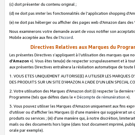
(c) doit présenter du contenu original ;
(d) ne doit pas imiter les fonctionnalités de l'application shopping d'Am
(e) ne doit pas héberger ou afficher des pages web d'Amazon dans de
Nous examinerons votre demande avant de vous notifier son acceptatio
Mobile acceptée aux fins de l'
Accord
.
Directives Relatives aux Marques du Progra
Les présentes Directives s'appliquent à l'utilisation des marques que
d'Amazon
»). Vous êtes tenu(e) de respecter scrupuleusement et à tou
aux présentes Directives entraînera la résiliation automatique de toute
1. VOUS ETES UNIQUEMENT AUTORISE(E) A UTILISER LES MARQUES D'
DES PRODUITS SUR UN SITE D'AMAZON A L'AIDE D'UN LIEN SPECIAL 
2. Votre utilisation des Marques d'Amazon doit (i) respecter la dernière
Programme (tels que définis dans le «
Décompte de rémunération
»).
3. Vous pouvez utiliser les Marques d'Amazon uniquement aux fins expr
d'utiliser ou d'afficher les Marques (i) d’une manière qui suggérerait un
produits ou services ; (iii) d’une manière qui, à notre discrétion, limit
mails ou des documents hors ligne (dans tout document imprimé, publip
orale par exemple).