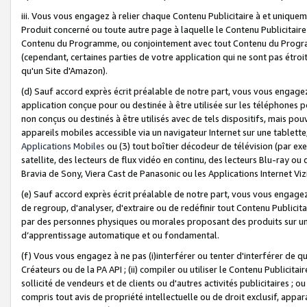
iii. Vous vous engagez à relier chaque Contenu Publicitaire à et uniqu
Produit concerné ou toute autre page à laquelle le Contenu Publicitaire
Contenu du Programme, ou conjointement avec tout Contenu du Programm
(cependant, certaines parties de votre application qui ne sont pas étroi
qu'un Site d'Amazon).
(d) Sauf accord exprès écrit préalable de notre part, vous vous engagez à
application conçue pour ou destinée à être utilisée sur les téléphones p
non conçus ou destinés à être utilisés avec de tels dispositifs, mais pouv
appareils mobiles accessible via un navigateur Internet sur une tablett
Applications Mobiles
ou (3) tout boîtier décodeur de télévision (par ex
satellite, des lecteurs de flux vidéo en continu, des lecteurs Blu-ray o
Bravia de Sony, Viera Cast de Panasonic ou les Applications Internet Viz
(e) Sauf accord exprès écrit préalable de notre part, vous vous engagez 
de regroup, d'analyser, d'extraire ou de redéfinir tout Contenu Publicitai
par des personnes physiques ou morales proposant des produits sur un
d’apprentissage automatique et ou fondamental.
(f) Vous vous engagez à ne pas (i)interférer ou tenter d'interférer de 
Créateurs ou de la PA API ; (ii) compiler ou utiliser le Contenu Publicita
sollicité de vendeurs et de clients ou d'autres activités publicitaires ; ou (
compris tout avis de propriété intellectuelle ou de droit exclusif, appar