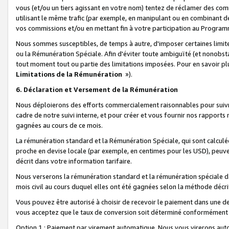
vous (et/ou un tiers agissant en votre nom) tentez de réclamer des c
utilisant le même trafic (par exemple, en manipulant ou en combinant 
vos commissions et/ou en mettant fin à votre participation au Progra
Nous sommes susceptibles, de temps à autre, d'imposer certaines limit
ou la Rémunération Spéciale. Afin d'éviter toute ambiguïté (et nonobst
tout moment tout ou partie des limitations imposées. Pour en savoir plus
Limitations de la Rémunération
»).
6. Déclaration et Versement de la Rémunération
Nous déploierons des efforts commercialement raisonnables pour suivr
cadre de notre suivi interne, et pour créer et vous fournir nos rapport
gagnées au cours de ce mois.
La rémunération standard et la Rémunération Spéciale, qui sont calcul
proche en devise locale (par exemple, en centimes pour les USD), peuve
décrit dans votre information tarifaire.
Nous verserons la rémunération standard et la rémunération spéciale da
mois civil au cours duquel elles ont été gagnées selon la méthode décr
Vous pouvez être autorisé à choisir de recevoir le paiement dans une dev
vous acceptez que le taux de conversion soit déterminé conformément
Option 1 : Paiement par virement automatique.
Nous vous virerons aut