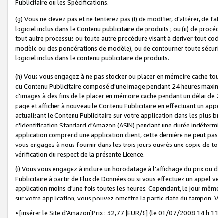
Publicitaire ou les Spécifications.
(g) Vous ne devez pas et ne tenterez pas (i) de modifier, d'altérer, de f
logiciel inclus dans le Contenu publicitaire de produits ; ou (ii) de proc
tout autre processus ou toute autre procédure visant à dériver tout c
modèle ou des pondérations de modèle), ou de contourner toute sécurité a
logiciel inclus dans le contenu publicitaire de produits.
(h) Vous vous engagez à ne pas stocker ou placer en mémoire cache tou
du Contenu Publicitaire composé d'une image pendant 24 heures maxim
d'images à des fins de le placer en mémoire cache pendant un délai de
page et afficher à nouveau le Contenu Publicitaire en effectuant un app
actualisant le Contenu Publicitaire sur votre application dans les plus 
d'Identification Standard d'Amazon (ASIN) pendant une durée indéterminé
application comprend une application client, cette dernière ne peut pa
vous engagez à nous fournir dans les trois jours ouvrés une copie de tou
vérification du respect de la présente Licence.
(i) Vous vous engagez à inclure un horodatage à l'affichage du prix ou 
Publicitaire à partir de Flux de Données ou si vous effectuez un appel ve
application moins d'une fois toutes les heures. Cependant, le jour même
sur votre application, vous pouvez omettre la partie date du tampon.
• [insérer le Site d'Amazon]Prix : 32,77 [EUR/£] (le 01/07/2008 14 h 11 