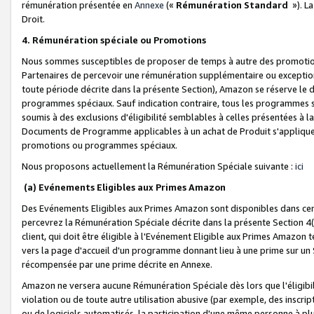
rémunération présentée en
Annexe
(«
Rémunération Standard
»). L
Droit.
4. Rémunération spéciale ou Promotions
Nous sommes susceptibles de proposer de temps à autre des promotion
Partenaires de percevoir une rémunération supplémentaire ou exceptio
toute période décrite dans la présente Section), Amazon se réserve le
programmes spéciaux. Sauf indication contraire, tous les programmes s
soumis à des exclusions d'éligibilité semblables à celles présentées à 
Documents de Programme applicables à un achat de Produit s'appliquera
promotions ou programmes spéciaux.
Nous proposons actuellement la Rémunération Spéciale suivante :
ici
(a) Evénements Eligibles aux Primes Amazon
Des Evénements Eligibles aux Primes Amazon sont disponibles dans cer
percevrez la Rémunération Spéciale décrite dans la présente Section 4(
client, qui doit être éligible à l'Evénement Eligible aux Primes Amazon te
vers la page d'accueil d'un programme donnant lieu à une prime sur un Si
récompensée par une prime décrite en Annexe.
Amazon ne versera aucune Rémunération Spéciale dès lors que l'éligibi
violation ou de toute autre utilisation abusive (par exemple, des inscrip
ou de logiciels automatisés, la participation d'une même personne à p