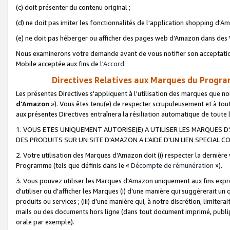
(c) doit présenter du contenu original ;
(d) ne doit pas imiter les fonctionnalités de l'application shopping d'Am
(e) ne doit pas héberger ou afficher des pages web d'Amazon dans de
Nous examinerons votre demande avant de vous notifier son acceptatio
Mobile acceptée aux fins de l'
Accord
.
Directives Relatives aux Marques du Progra
Les présentes Directives s'appliquent à l'utilisation des marques que
d'Amazon
»). Vous êtes tenu(e) de respecter scrupuleusement et à tou
aux présentes Directives entraînera la résiliation automatique de toute
1. VOUS ETES UNIQUEMENT AUTORISE(E) A UTILISER LES MARQUES D'
DES PRODUITS SUR UN SITE D'AMAZON A L'AIDE D'UN LIEN SPECIAL 
2. Votre utilisation des Marques d'Amazon doit (i) respecter la dernière
Programme (tels que définis dans le «
Décompte de rémunération
»).
3. Vous pouvez utiliser les Marques d'Amazon uniquement aux fins expr
d'utiliser ou d'afficher les Marques (i) d’une manière qui suggérerait un
produits ou services ; (iii) d’une manière qui, à notre discrétion, limit
mails ou des documents hors ligne (dans tout document imprimé, publip
orale par exemple).