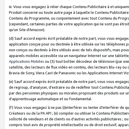
iii. Vous vous engagez à relier chaque Contenu Publicitaire à et uniqu
Produit concerné ou toute autre page à laquelle le Contenu Publicitaire
Contenu du Programme, ou conjointement avec tout Contenu du Programm
(cependant, certaines parties de votre application qui ne sont pas étroi
qu'un Site d'Amazon).
(d) Sauf accord exprès écrit préalable de notre part, vous vous engagez à
application conçue pour ou destinée à être utilisée sur les téléphones p
non conçus ou destinés à être utilisés avec de tels dispositifs, mais pouv
appareils mobiles accessible via un navigateur Internet sur une tablett
Applications Mobiles
ou (3) tout boîtier décodeur de télévision (par ex
satellite, des lecteurs de flux vidéo en continu, des lecteurs Blu-ray o
Bravia de Sony, Viera Cast de Panasonic ou les Applications Internet Viz
(e) Sauf accord exprès écrit préalable de notre part, vous vous engagez 
de regroup, d'analyser, d'extraire ou de redéfinir tout Contenu Publicitai
par des personnes physiques ou morales proposant des produits sur un
d’apprentissage automatique et ou fondamental.
(f) Vous vous engagez à ne pas (i)interférer ou tenter d'interférer de 
Créateurs ou de la PA API ; (ii) compiler ou utiliser le Contenu Publicita
sollicité de vendeurs et de clients ou d'autres activités publicitaires ; ou (
compris tout avis de propriété intellectuelle ou de droit exclusif, appar