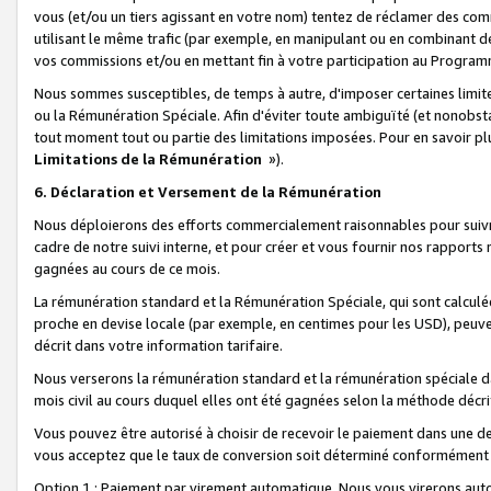
vous (et/ou un tiers agissant en votre nom) tentez de réclamer des c
utilisant le même trafic (par exemple, en manipulant ou en combinant 
vos commissions et/ou en mettant fin à votre participation au Progra
Nous sommes susceptibles, de temps à autre, d'imposer certaines limit
ou la Rémunération Spéciale. Afin d'éviter toute ambiguïté (et nonobst
tout moment tout ou partie des limitations imposées. Pour en savoir plus
Limitations de la Rémunération
»).
6. Déclaration et Versement de la Rémunération
Nous déploierons des efforts commercialement raisonnables pour suivr
cadre de notre suivi interne, et pour créer et vous fournir nos rapport
gagnées au cours de ce mois.
La rémunération standard et la Rémunération Spéciale, qui sont calcul
proche en devise locale (par exemple, en centimes pour les USD), peuve
décrit dans votre information tarifaire.
Nous verserons la rémunération standard et la rémunération spéciale da
mois civil au cours duquel elles ont été gagnées selon la méthode décr
Vous pouvez être autorisé à choisir de recevoir le paiement dans une dev
vous acceptez que le taux de conversion soit déterminé conformément
Option 1 : Paiement par virement automatique.
Nous vous virerons aut