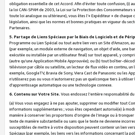
obligation essentielle de cet Accord. Afin d’éviter toute confusion, (i) a
la loi CAN-SPAM de 2003, la Loi sur la Protection des Consommateurs s
toute loi analogue ou ultérieure), vous êtes l’« Expéditeur » de chaque 
législation, ainsi que les normes et bonnes pratiques en vigueur du s
Partenaires.
5. Partage de Liens Spéciaux par le Biais de Logiciels et de Pér
Programme ou Lien Spécial ou tout autre lien vers un Site d'Amazon, au su
(par exemple, un module externe de navigation, un objet d'aide, une ba
exécutée ou installée par un utilisateur final) sur tout appareil, y comp
(autre qu'une Application Mobile Approuvée); ou (b) tout boîtier-décod
télévision par câble ou satellite, un lecteur de flux vidéo en continu, un
exemple, GoogleTV, Bravia de Sony, Viera Cast de Panasonic ou les Appli
n’utiliserez pas ou vous n’autoriserez pas un quelconque tiers à utili
d'apprentissage automatique ou une technologie connexe.
6. Contenu sur Votre Site.
Vous endossez l'entière responsabilité du
(a) Vous vous engagez à ne pas ajouter, supprimer ou modifier tout Co
informations supplémentaires ; vous êtes cependant autorisé(e) à modi
manière à conserver les proportions d’origine de l’image ou à tronquer
texte de manière substantielle ou sans que le texte ne devienne incorr
susceptibles de mettre à votre disposition peuvent contenir un lien ver
Spéciaux (par exemple, les liens vers les informations concernant la poli