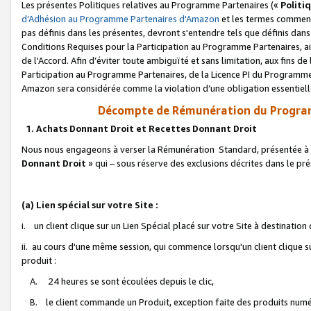
Les présentes Politiques relatives au Programme Partenaires («
Politi
d’Adhésion au Programme Partenaires d'Amazon
et les termes commenç
pas définis dans les présentes, devront s'entendre tels que définis dans 
Conditions Requises pour la Participation au Programme Partenaires, ai
de l'Accord. Afin d’éviter toute ambiguïté et sans limitation, aux fins de
Participation au Programme Partenaires, de la Licence PI du Programme 
Amazon sera considérée comme la violation d’une obligation essentielle
Décompte de Rémunération du Program
1. Achats Donnant Droit et Recettes Donnant Droit
Nous nous engageons à verser la Rémunération Standard, présentée à l
Donnant Droit
» qui – sous réserve des exclusions décrites dans le p
(a) Lien spécial sur votre Site :
i. un client clique sur un Lien Spécial placé sur votre Site à destination
ii. au cours d'une même session, qui commence lorsqu'un client clique s
produit :
A. 24 heures se sont écoulées depuis le clic,
B. le client commande un Produit, exception faite des produits numéri