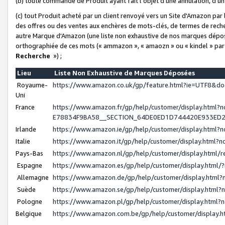
(b) toute commande de Produit ayant fait l'objet d'une annulation, d'u
(c) tout Produit acheté par un client renvoyé vers un Site d'Amazon par
des offres ou des ventes aux enchères de mots-clés, de termes de reche
autre Marque d'Amazon (une liste non exhaustive de nos marques déposée
orthographiée de ces mots (« ammazon », « amaozn » ou « kindel » par
Recherche
») ;
Lieu
Liste Non Exhaustive de Marques Déposées
Royaume-
https://www.amazon.co.uk/gp/feature.html?ie=UTF8&
Uni
France
https://www.amazon.fr/gp/help/customer/display.ht
E78834F9BA58__SECTION_64DE0ED1D744420E933ED
Irlande
https://www.amazon.ie/gp/help/customer/display.htm
Italie
https://www.amazon.it/gp/help/customer/display.html
Pays-Bas
https://www.amazon.nl/gp/help/customer/display.html
Espagne
https://www.amazon.es/gp/help/customer/display.html
Allemagne
https://www.amazon.de/gp/help/customer/display.htm
Suède
https://www.amazon.se/gp/help/customer/display.htm
Pologne
https://www.amazon.pl/gp/help/customer/display.html
Belgique
https://www.amazon.com.be/gp/help/customer/displa