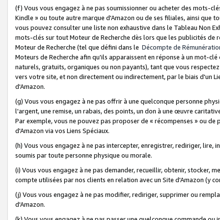
(f) Vous vous engagez à ne pas soumissionner ou acheter des mots-clés,
Kindle » ou toute autre marque d'Amazon ou de ses filiales, ainsi que t
vous pouvez consulter une liste non exhaustive dans le Tableau Non Ex
mots-clés sur tout Moteur de Recherche dès lors que les publicités de 
Moteur de Recherche (tel que défini dans le
Décompte de Rémunératio
Moteurs de Recherche afin qu'ils apparaissent en réponse à un mot-clé o
naturels, gratuits, organiques ou non payants), tant que vous respectez 
vers votre site, et non directement ou indirectement, par le biais d'un Li
d'Amazon.
(g) Vous vous engagez à ne pas offrir à une quelconque personne physi
l'argent, une remise, un rabais, des points, un don à une œuvre caritativ
Par exemple, vous ne pouvez pas proposer de « récompenses » ou de p
d'Amazon via vos Liens Spéciaux.
(h) Vous vous engagez à ne pas intercepter, enregistrer, rediriger, lire
soumis par toute personne physique ou morale.
(i) Vous vous engagez à ne pas demander, recueillir, obtenir, stocker, 
compte utilisées par nos clients en relation avec un Site d'Amazon (y c
(j) Vous vous engagez à ne pas modifier, rediriger, supprimer ou rempla
d'Amazon.
(k) Vous vous engagez à ne pas passer une quelconque commande ou init