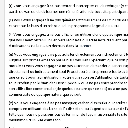
(r) Vous vous engagez à ne pas tenter d'intercepter ou de rediriger (y comp
partir de/sur ou de détourner une rémunération de tout site participa
(s) Vous vous engagez à ne pas générer artificiellement des clics ou de
ce soit par le biais d'un robot ou d'un programme logiciel ou autre.
(t) Vous vous engagez à ne pas afficher ou utiliser d’une quelconque man
que vous ayez obtenu un lien vers ledit avis ou ladite note du client par
d’utilisations de la PA API décrites dans la
Licence
.
(u) Vous vous engagez à ne pas acheter directement ou indirectement t
Eligible aux primes Amazon par le biais des Liens Spéciaux, que ce soit 
morale et vous vous engagez à ne pas autoriser, demander ou encourager
directement ou indirectement tout Produit ou à entreprendre toute acti
que ce soit pour leur utilisation, votre utilisation ou l'utilisation de
tout Produit par le biais des Liens Spéciaux ou à ne pas entreprendre t
son utilisation commerciale (de quelque nature que ce soit) ou à ne pas o
commerciale de quelque nature que ce soit.
(v) Vous vous engagez à ne pas masquer, cacher, dissimuler ou occulter 
compris en utilisant des Liens de Redirection) ou l'agent utilisateur de 
telle que nous ne puissions pas déterminer de façon raisonnable le site ou
destination d'un Site d'Amazon.