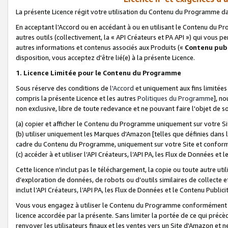
La présente Licence régit votre utilisation du Contenu du Programme d
En acceptant l'Accord ou en accédant à ou en utilisant le Contenu du P
autres outils (collectivement, la «
API Créateurs et PA API
») qui vous pe
autres informations et contenus associés aux Produits («
Contenu publ
disposition, vous acceptez d'être lié(e) à la présente Licence.
1. Licence Limitée pour le Contenu du Programme
Sous réserve des conditions de
l'Accord
et uniquement aux fins limitées
compris la présente Licence et les autres
Politiques du Programme
], n
non exclusive, libre de toute redevance et ne pouvant faire l'objet de so
(a) copier et afficher le Contenu du Programme uniquement sur votre Si
(b) utiliser uniquement les Marques d'Amazon [telles que définies dans 
cadre du Contenu du Programme, uniquement sur votre Site et confo
(c) accéder à et utiliser l’API Créateurs, l’API PA, les Flux de Données e
Cette licence n'inclut pas le téléchargement, la copie ou toute autre util
d’exploration de données, de robots ou d’outils similaires de collecte
inclut l’API Créateurs, l’API PA, les Flux de Données et le Contenu Publici
Vous vous engagez à utiliser le Contenu du Programme conformément a
licence accordée par la présente. Sans limiter la portée de ce qui pré
renvoyer les utilisateurs finaux et les ventes vers un Site d'Amazon et