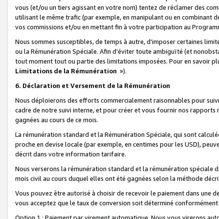
vous (et/ou un tiers agissant en votre nom) tentez de réclamer des c
utilisant le même trafic (par exemple, en manipulant ou en combinant 
vos commissions et/ou en mettant fin à votre participation au Progra
Nous sommes susceptibles, de temps à autre, d'imposer certaines limit
ou la Rémunération Spéciale. Afin d'éviter toute ambiguïté (et nonobst
tout moment tout ou partie des limitations imposées. Pour en savoir plus
Limitations de la Rémunération
»).
6. Déclaration et Versement de la Rémunération
Nous déploierons des efforts commercialement raisonnables pour suivr
cadre de notre suivi interne, et pour créer et vous fournir nos rapport
gagnées au cours de ce mois.
La rémunération standard et la Rémunération Spéciale, qui sont calcul
proche en devise locale (par exemple, en centimes pour les USD), peuve
décrit dans votre information tarifaire.
Nous verserons la rémunération standard et la rémunération spéciale da
mois civil au cours duquel elles ont été gagnées selon la méthode décr
Vous pouvez être autorisé à choisir de recevoir le paiement dans une dev
vous acceptez que le taux de conversion soit déterminé conformément
Option 1 : Paiement par virement automatique.
Nous vous virerons aut