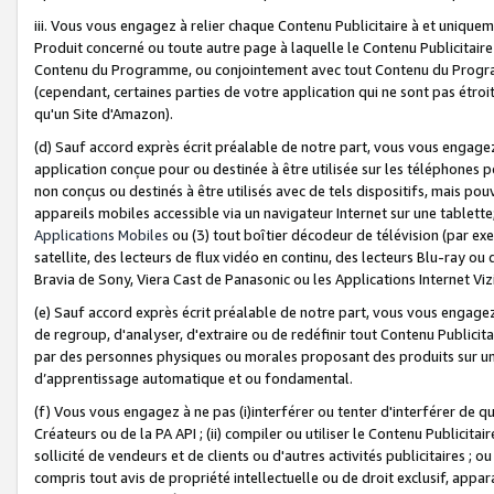
iii. Vous vous engagez à relier chaque Contenu Publicitaire à et uniqu
Produit concerné ou toute autre page à laquelle le Contenu Publicitaire
Contenu du Programme, ou conjointement avec tout Contenu du Programm
(cependant, certaines parties de votre application qui ne sont pas étroi
qu'un Site d'Amazon).
(d) Sauf accord exprès écrit préalable de notre part, vous vous engagez à
application conçue pour ou destinée à être utilisée sur les téléphones p
non conçus ou destinés à être utilisés avec de tels dispositifs, mais pouv
appareils mobiles accessible via un navigateur Internet sur une tablett
Applications Mobiles
ou (3) tout boîtier décodeur de télévision (par ex
satellite, des lecteurs de flux vidéo en continu, des lecteurs Blu-ray o
Bravia de Sony, Viera Cast de Panasonic ou les Applications Internet Viz
(e) Sauf accord exprès écrit préalable de notre part, vous vous engagez 
de regroup, d'analyser, d'extraire ou de redéfinir tout Contenu Publicitai
par des personnes physiques ou morales proposant des produits sur un
d’apprentissage automatique et ou fondamental.
(f) Vous vous engagez à ne pas (i)interférer ou tenter d'interférer de 
Créateurs ou de la PA API ; (ii) compiler ou utiliser le Contenu Publicita
sollicité de vendeurs et de clients ou d'autres activités publicitaires ; ou (
compris tout avis de propriété intellectuelle ou de droit exclusif, appar