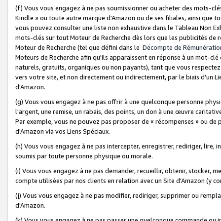
(f) Vous vous engagez à ne pas soumissionner ou acheter des mots-clés,
Kindle » ou toute autre marque d'Amazon ou de ses filiales, ainsi que t
vous pouvez consulter une liste non exhaustive dans le Tableau Non Ex
mots-clés sur tout Moteur de Recherche dès lors que les publicités de 
Moteur de Recherche (tel que défini dans le
Décompte de Rémunératio
Moteurs de Recherche afin qu'ils apparaissent en réponse à un mot-clé o
naturels, gratuits, organiques ou non payants), tant que vous respectez 
vers votre site, et non directement ou indirectement, par le biais d'un Li
d'Amazon.
(g) Vous vous engagez à ne pas offrir à une quelconque personne physi
l'argent, une remise, un rabais, des points, un don à une œuvre caritativ
Par exemple, vous ne pouvez pas proposer de « récompenses » ou de p
d'Amazon via vos Liens Spéciaux.
(h) Vous vous engagez à ne pas intercepter, enregistrer, rediriger, lire
soumis par toute personne physique ou morale.
(i) Vous vous engagez à ne pas demander, recueillir, obtenir, stocker, 
compte utilisées par nos clients en relation avec un Site d'Amazon (y c
(j) Vous vous engagez à ne pas modifier, rediriger, supprimer ou rempla
d'Amazon.
(k) Vous vous engagez à ne pas passer une quelconque commande ou init