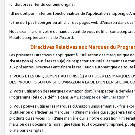
(c) doit présenter du contenu original ;
(d) ne doit pas imiter les fonctionnalités de l'application shopping d'Am
(e) ne doit pas héberger ou afficher des pages web d'Amazon dans de
Nous examinerons votre demande avant de vous notifier son acceptatio
Mobile acceptée aux fins de l'
Accord
.
Directives Relatives aux Marques du Progra
Les présentes Directives s'appliquent à l'utilisation des marques que
d'Amazon
»). Vous êtes tenu(e) de respecter scrupuleusement et à tou
aux présentes Directives entraînera la résiliation automatique de toute
1. VOUS ETES UNIQUEMENT AUTORISE(E) A UTILISER LES MARQUES D'
DES PRODUITS SUR UN SITE D'AMAZON A L'AIDE D'UN LIEN SPECIAL 
2. Votre utilisation des Marques d'Amazon doit (i) respecter la dernière
Programme (tels que définis dans le «
Décompte de rémunération
»).
3. Vous pouvez utiliser les Marques d'Amazon uniquement aux fins expr
d'utiliser ou d'afficher les Marques (i) d’une manière qui suggérerait un
produits ou services ; (iii) d’une manière qui, à notre discrétion, limit
mails ou des documents hors ligne (dans tout document imprimé, publip
orale par exemple).