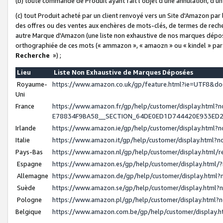
(b) toute commande de Produit ayant fait l'objet d'une annulation, d'u
(c) tout Produit acheté par un client renvoyé vers un Site d'Amazon par
des offres ou des ventes aux enchères de mots-clés, de termes de reche
autre Marque d'Amazon (une liste non exhaustive de nos marques déposée
orthographiée de ces mots (« ammazon », « amaozn » ou « kindel » par
Recherche
») ;
Lieu
Liste Non Exhaustive de Marques Déposées
Royaume-
https://www.amazon.co.uk/gp/feature.html?ie=UTF8&
Uni
France
https://www.amazon.fr/gp/help/customer/display.ht
E78834F9BA58__SECTION_64DE0ED1D744420E933ED
Irlande
https://www.amazon.ie/gp/help/customer/display.htm
Italie
https://www.amazon.it/gp/help/customer/display.html
Pays-Bas
https://www.amazon.nl/gp/help/customer/display.html
Espagne
https://www.amazon.es/gp/help/customer/display.html
Allemagne
https://www.amazon.de/gp/help/customer/display.htm
Suède
https://www.amazon.se/gp/help/customer/display.htm
Pologne
https://www.amazon.pl/gp/help/customer/display.html
Belgique
https://www.amazon.com.be/gp/help/customer/displa