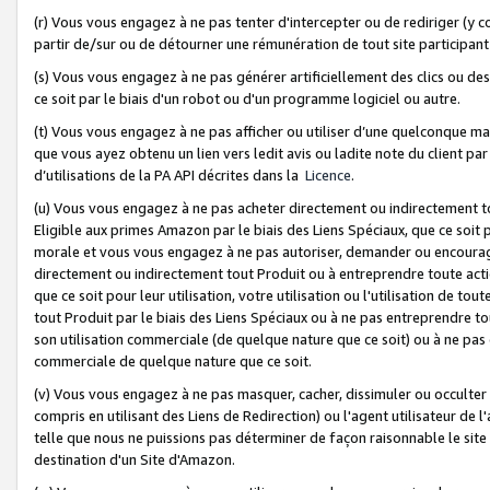
(r) Vous vous engagez à ne pas tenter d'intercepter ou de rediriger (y comp
partir de/sur ou de détourner une rémunération de tout site participa
(s) Vous vous engagez à ne pas générer artificiellement des clics ou de
ce soit par le biais d'un robot ou d'un programme logiciel ou autre.
(t) Vous vous engagez à ne pas afficher ou utiliser d’une quelconque man
que vous ayez obtenu un lien vers ledit avis ou ladite note du client par
d’utilisations de la PA API décrites dans la
Licence
.
(u) Vous vous engagez à ne pas acheter directement ou indirectement t
Eligible aux primes Amazon par le biais des Liens Spéciaux, que ce soit 
morale et vous vous engagez à ne pas autoriser, demander ou encourager
directement ou indirectement tout Produit ou à entreprendre toute acti
que ce soit pour leur utilisation, votre utilisation ou l'utilisation de
tout Produit par le biais des Liens Spéciaux ou à ne pas entreprendre t
son utilisation commerciale (de quelque nature que ce soit) ou à ne pas o
commerciale de quelque nature que ce soit.
(v) Vous vous engagez à ne pas masquer, cacher, dissimuler ou occulter 
compris en utilisant des Liens de Redirection) ou l'agent utilisateur de 
telle que nous ne puissions pas déterminer de façon raisonnable le site ou
destination d'un Site d'Amazon.