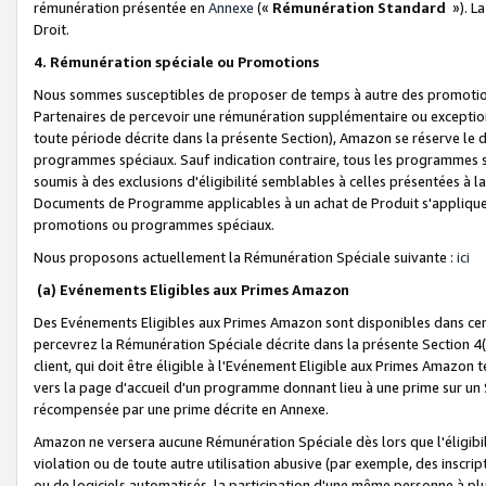
rémunération présentée en
Annexe
(«
Rémunération Standard
»). L
Droit.
4. Rémunération spéciale ou Promotions
Nous sommes susceptibles de proposer de temps à autre des promotion
Partenaires de percevoir une rémunération supplémentaire ou exceptio
toute période décrite dans la présente Section), Amazon se réserve le
programmes spéciaux. Sauf indication contraire, tous les programmes s
soumis à des exclusions d'éligibilité semblables à celles présentées à 
Documents de Programme applicables à un achat de Produit s'appliquera
promotions ou programmes spéciaux.
Nous proposons actuellement la Rémunération Spéciale suivante :
ici
(a) Evénements Eligibles aux Primes Amazon
Des Evénements Eligibles aux Primes Amazon sont disponibles dans cer
percevrez la Rémunération Spéciale décrite dans la présente Section 4(
client, qui doit être éligible à l'Evénement Eligible aux Primes Amazon te
vers la page d'accueil d'un programme donnant lieu à une prime sur un Si
récompensée par une prime décrite en Annexe.
Amazon ne versera aucune Rémunération Spéciale dès lors que l'éligibi
violation ou de toute autre utilisation abusive (par exemple, des inscrip
ou de logiciels automatisés, la participation d'une même personne à p