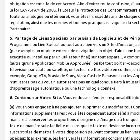
obligation essentielle de cet Accord. Afin d’éviter toute confusion, (i) a
la loi CAN-SPAM de 2003, la Loi sur la Protection des Consommateurs s
toute loi analogue ou ultérieure), vous êtes l’« Expéditeur » de chaque 
législation, ainsi que les normes et bonnes pratiques en vigueur du s
Partenaires.
5. Partage de Liens Spéciaux par le Biais de Logiciels et de Pér
Programme ou Lien Spécial ou tout autre lien vers un Site d'Amazon, au su
(par exemple, un module externe de navigation, un objet d'aide, une ba
exécutée ou installée par un utilisateur final) sur tout appareil, y comp
(autre qu'une Application Mobile Approuvée); ou (b) tout boîtier-décod
télévision par câble ou satellite, un lecteur de flux vidéo en continu, un
exemple, GoogleTV, Bravia de Sony, Viera Cast de Panasonic ou les Appli
n’utiliserez pas ou vous n’autoriserez pas un quelconque tiers à utili
d'apprentissage automatique ou une technologie connexe.
6. Contenu sur Votre Site.
Vous endossez l'entière responsabilité du
(a) Vous vous engagez à ne pas ajouter, supprimer ou modifier tout Co
informations supplémentaires ; vous êtes cependant autorisé(e) à modi
manière à conserver les proportions d’origine de l’image ou à tronquer
texte de manière substantielle ou sans que le texte ne devienne incorr
susceptibles de mettre à votre disposition peuvent contenir un lien ver
Spéciaux (par exemple, les liens vers les informations concernant la poli