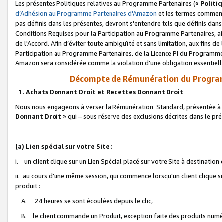
Les présentes Politiques relatives au Programme Partenaires («
Politi
d’Adhésion au Programme Partenaires d'Amazon
et les termes commenç
pas définis dans les présentes, devront s'entendre tels que définis dans 
Conditions Requises pour la Participation au Programme Partenaires, ai
de l'Accord. Afin d’éviter toute ambiguïté et sans limitation, aux fins de
Participation au Programme Partenaires, de la Licence PI du Programme 
Amazon sera considérée comme la violation d’une obligation essentielle
Décompte de Rémunération du Program
1. Achats Donnant Droit et Recettes Donnant Droit
Nous nous engageons à verser la Rémunération Standard, présentée à l
Donnant Droit
» qui – sous réserve des exclusions décrites dans le p
(a) Lien spécial sur votre Site :
i. un client clique sur un Lien Spécial placé sur votre Site à destination
ii. au cours d'une même session, qui commence lorsqu'un client clique s
produit :
A. 24 heures se sont écoulées depuis le clic,
B. le client commande un Produit, exception faite des produits numéri