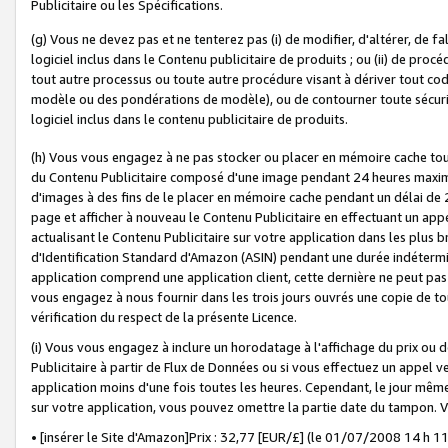
Publicitaire ou les Spécifications.
(g) Vous ne devez pas et ne tenterez pas (i) de modifier, d'altérer, de f
logiciel inclus dans le Contenu publicitaire de produits ; ou (ii) de proc
tout autre processus ou toute autre procédure visant à dériver tout c
modèle ou des pondérations de modèle), ou de contourner toute sécurité a
logiciel inclus dans le contenu publicitaire de produits.
(h) Vous vous engagez à ne pas stocker ou placer en mémoire cache tou
du Contenu Publicitaire composé d'une image pendant 24 heures maxim
d'images à des fins de le placer en mémoire cache pendant un délai de
page et afficher à nouveau le Contenu Publicitaire en effectuant un app
actualisant le Contenu Publicitaire sur votre application dans les plus 
d'Identification Standard d'Amazon (ASIN) pendant une durée indéterminé
application comprend une application client, cette dernière ne peut pa
vous engagez à nous fournir dans les trois jours ouvrés une copie de tou
vérification du respect de la présente Licence.
(i) Vous vous engagez à inclure un horodatage à l'affichage du prix ou 
Publicitaire à partir de Flux de Données ou si vous effectuez un appel ve
application moins d'une fois toutes les heures. Cependant, le jour même
sur votre application, vous pouvez omettre la partie date du tampon.
• [insérer le Site d'Amazon]Prix : 32,77 [EUR/£] (le 01/07/2008 14 h 11 