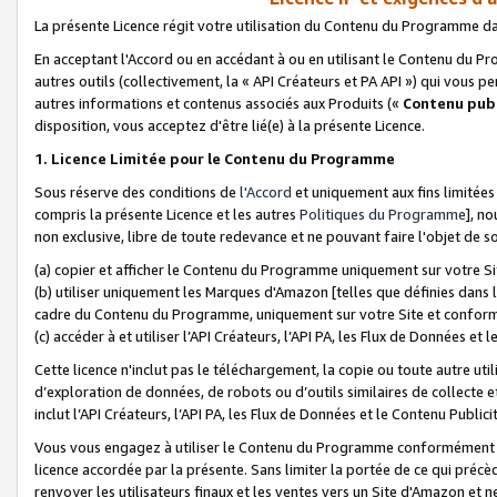
La présente Licence régit votre utilisation du Contenu du Programme d
En acceptant l'Accord ou en accédant à ou en utilisant le Contenu du P
autres outils (collectivement, la «
API Créateurs et PA API
») qui vous pe
autres informations et contenus associés aux Produits («
Contenu publ
disposition, vous acceptez d'être lié(e) à la présente Licence.
1. Licence Limitée pour le Contenu du Programme
Sous réserve des conditions de
l'Accord
et uniquement aux fins limitées
compris la présente Licence et les autres
Politiques du Programme
], n
non exclusive, libre de toute redevance et ne pouvant faire l'objet de so
(a) copier et afficher le Contenu du Programme uniquement sur votre Si
(b) utiliser uniquement les Marques d'Amazon [telles que définies dans 
cadre du Contenu du Programme, uniquement sur votre Site et confo
(c) accéder à et utiliser l’API Créateurs, l’API PA, les Flux de Données e
Cette licence n'inclut pas le téléchargement, la copie ou toute autre util
d’exploration de données, de robots ou d’outils similaires de collecte
inclut l’API Créateurs, l’API PA, les Flux de Données et le Contenu Publici
Vous vous engagez à utiliser le Contenu du Programme conformément a
licence accordée par la présente. Sans limiter la portée de ce qui pré
renvoyer les utilisateurs finaux et les ventes vers un Site d'Amazon et