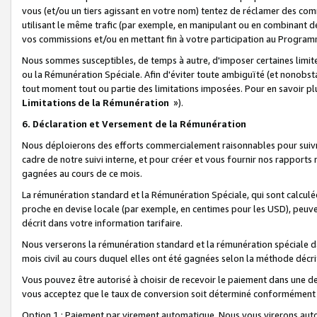
vous (et/ou un tiers agissant en votre nom) tentez de réclamer des c
utilisant le même trafic (par exemple, en manipulant ou en combinant 
vos commissions et/ou en mettant fin à votre participation au Progra
Nous sommes susceptibles, de temps à autre, d'imposer certaines limit
ou la Rémunération Spéciale. Afin d'éviter toute ambiguïté (et nonobst
tout moment tout ou partie des limitations imposées. Pour en savoir plus
Limitations de la Rémunération
»).
6. Déclaration et Versement de la Rémunération
Nous déploierons des efforts commercialement raisonnables pour suivr
cadre de notre suivi interne, et pour créer et vous fournir nos rapport
gagnées au cours de ce mois.
La rémunération standard et la Rémunération Spéciale, qui sont calcul
proche en devise locale (par exemple, en centimes pour les USD), peuve
décrit dans votre information tarifaire.
Nous verserons la rémunération standard et la rémunération spéciale da
mois civil au cours duquel elles ont été gagnées selon la méthode décr
Vous pouvez être autorisé à choisir de recevoir le paiement dans une dev
vous acceptez que le taux de conversion soit déterminé conformément
Option 1 : Paiement par virement automatique.
Nous vous virerons aut