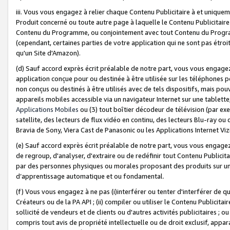
iii. Vous vous engagez à relier chaque Contenu Publicitaire à et uniqu
Produit concerné ou toute autre page à laquelle le Contenu Publicitaire
Contenu du Programme, ou conjointement avec tout Contenu du Programm
(cependant, certaines parties de votre application qui ne sont pas étroi
qu'un Site d'Amazon).
(d) Sauf accord exprès écrit préalable de notre part, vous vous engagez à
application conçue pour ou destinée à être utilisée sur les téléphones p
non conçus ou destinés à être utilisés avec de tels dispositifs, mais pouv
appareils mobiles accessible via un navigateur Internet sur une tablett
Applications Mobiles
ou (3) tout boîtier décodeur de télévision (par ex
satellite, des lecteurs de flux vidéo en continu, des lecteurs Blu-ray o
Bravia de Sony, Viera Cast de Panasonic ou les Applications Internet Viz
(e) Sauf accord exprès écrit préalable de notre part, vous vous engagez 
de regroup, d'analyser, d'extraire ou de redéfinir tout Contenu Publicitai
par des personnes physiques ou morales proposant des produits sur un
d’apprentissage automatique et ou fondamental.
(f) Vous vous engagez à ne pas (i)interférer ou tenter d'interférer de 
Créateurs ou de la PA API ; (ii) compiler ou utiliser le Contenu Publicita
sollicité de vendeurs et de clients ou d'autres activités publicitaires ; ou (
compris tout avis de propriété intellectuelle ou de droit exclusif, appar