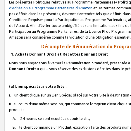
Les présentes Politiques relatives au Programme Partenaires («
Politi
d’Adhésion au Programme Partenaires d'Amazon
et les termes commenç
pas définis dans les présentes, devront s'entendre tels que définis dans 
Conditions Requises pour la Participation au Programme Partenaires, ai
de l'Accord. Afin d’éviter toute ambiguïté et sans limitation, aux fins de
Participation au Programme Partenaires, de la Licence PI du Programme 
Amazon sera considérée comme la violation d’une obligation essentielle
Décompte de Rémunération du Program
1. Achats Donnant Droit et Recettes Donnant Droit
Nous nous engageons à verser la Rémunération Standard, présentée à l
Donnant Droit
» qui – sous réserve des exclusions décrites dans le p
(a) Lien spécial sur votre Site :
i. un client clique sur un Lien Spécial placé sur votre Site à destination
ii. au cours d'une même session, qui commence lorsqu'un client clique s
produit :
A. 24 heures se sont écoulées depuis le clic,
B. le client commande un Produit, exception faite des produits numéri