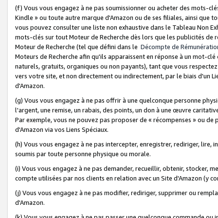
(f) Vous vous engagez à ne pas soumissionner ou acheter des mots-clés,
Kindle » ou toute autre marque d'Amazon ou de ses filiales, ainsi que t
vous pouvez consulter une liste non exhaustive dans le Tableau Non Ex
mots-clés sur tout Moteur de Recherche dès lors que les publicités de 
Moteur de Recherche (tel que défini dans le
Décompte de Rémunératio
Moteurs de Recherche afin qu'ils apparaissent en réponse à un mot-clé o
naturels, gratuits, organiques ou non payants), tant que vous respectez 
vers votre site, et non directement ou indirectement, par le biais d'un Li
d'Amazon.
(g) Vous vous engagez à ne pas offrir à une quelconque personne physi
l'argent, une remise, un rabais, des points, un don à une œuvre caritativ
Par exemple, vous ne pouvez pas proposer de « récompenses » ou de p
d'Amazon via vos Liens Spéciaux.
(h) Vous vous engagez à ne pas intercepter, enregistrer, rediriger, lire
soumis par toute personne physique ou morale.
(i) Vous vous engagez à ne pas demander, recueillir, obtenir, stocker, 
compte utilisées par nos clients en relation avec un Site d'Amazon (y c
(j) Vous vous engagez à ne pas modifier, rediriger, supprimer ou rempla
d'Amazon.
(k) Vous vous engagez à ne pas passer une quelconque commande ou init