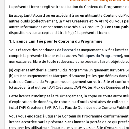
La présente Licence régit votre utilisation du Contenu du Programme d
En acceptant l'Accord ou en accédant à ou en utilisant le Contenu du P
autres outils (collectivement, la «
API Créateurs et PA API
») qui vous pe
autres informations et contenus associés aux Produits («
Contenu publ
disposition, vous acceptez d'être lié(e) à la présente Licence.
1. Licence Limitée pour le Contenu du Programme
Sous réserve des conditions de
l'Accord
et uniquement aux fins limitées
compris la présente Licence et les autres
Politiques du Programme
], n
non exclusive, libre de toute redevance et ne pouvant faire l'objet de so
(a) copier et afficher le Contenu du Programme uniquement sur votre Si
(b) utiliser uniquement les Marques d'Amazon [telles que définies dans 
cadre du Contenu du Programme, uniquement sur votre Site et confo
(c) accéder à et utiliser l’API Créateurs, l’API PA, les Flux de Données e
Cette licence n'inclut pas le téléchargement, la copie ou toute autre util
d’exploration de données, de robots ou d’outils similaires de collecte
inclut l’API Créateurs, l’API PA, les Flux de Données et le Contenu Publici
Vous vous engagez à utiliser le Contenu du Programme conformément a
licence accordée par la présente. Sans limiter la portée de ce qui pré
renvoyer les utilisateurs finaux et les ventes vers un Site d'Amazon et