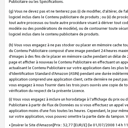
Publicitaire ou les Spécifications.
(g) Vous ne devez pas et ne tenterez pas (i) de modifier, d'altérer, de f
logiciel inclus dans le Contenu publicitaire de produits ; ou (ii) de proc
tout autre processus ou toute autre procédure visant à dériver tout c
modèle ou des pondérations de modèle), ou de contourner toute sécurité a
logiciel inclus dans le contenu publicitaire de produits.
(h) Vous vous engagez à ne pas stocker ou placer en mémoire cache tou
du Contenu Publicitaire composé d'une image pendant 24 heures maxim
d'images à des fins de le placer en mémoire cache pendant un délai de
page et afficher à nouveau le Contenu Publicitaire en effectuant un app
actualisant le Contenu Publicitaire sur votre application dans les plus 
d'Identification Standard d'Amazon (ASIN) pendant une durée indéterminé
application comprend une application client, cette dernière ne peut pa
vous engagez à nous fournir dans les trois jours ouvrés une copie de tou
vérification du respect de la présente Licence.
(i) Vous vous engagez à inclure un horodatage à l'affichage du prix ou 
Publicitaire à partir de Flux de Données ou si vous effectuez un appel ve
application moins d'une fois toutes les heures. Cependant, le jour même
sur votre application, vous pouvez omettre la partie date du tampon.
• [insérer le Site d'Amazon]Prix : 32,77 [EUR/£] (le 01/07/2008 14 h 11 