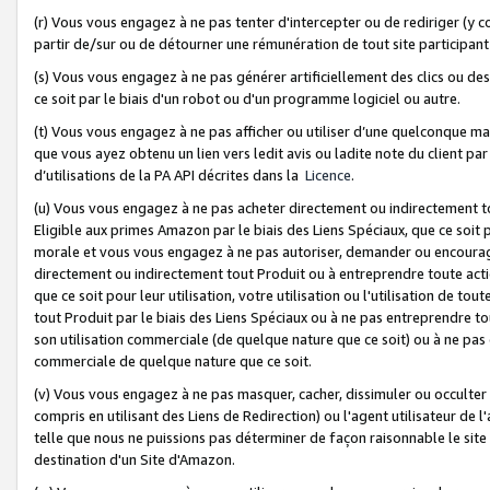
(r) Vous vous engagez à ne pas tenter d'intercepter ou de rediriger (y comp
partir de/sur ou de détourner une rémunération de tout site participa
(s) Vous vous engagez à ne pas générer artificiellement des clics ou de
ce soit par le biais d'un robot ou d'un programme logiciel ou autre.
(t) Vous vous engagez à ne pas afficher ou utiliser d’une quelconque man
que vous ayez obtenu un lien vers ledit avis ou ladite note du client par
d’utilisations de la PA API décrites dans la
Licence
.
(u) Vous vous engagez à ne pas acheter directement ou indirectement t
Eligible aux primes Amazon par le biais des Liens Spéciaux, que ce soit 
morale et vous vous engagez à ne pas autoriser, demander ou encourager
directement ou indirectement tout Produit ou à entreprendre toute acti
que ce soit pour leur utilisation, votre utilisation ou l'utilisation de
tout Produit par le biais des Liens Spéciaux ou à ne pas entreprendre t
son utilisation commerciale (de quelque nature que ce soit) ou à ne pas o
commerciale de quelque nature que ce soit.
(v) Vous vous engagez à ne pas masquer, cacher, dissimuler ou occulter 
compris en utilisant des Liens de Redirection) ou l'agent utilisateur de 
telle que nous ne puissions pas déterminer de façon raisonnable le site ou
destination d'un Site d'Amazon.