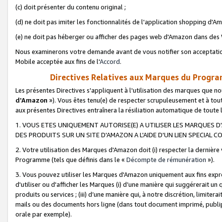
(c) doit présenter du contenu original ;
(d) ne doit pas imiter les fonctionnalités de l'application shopping d'Am
(e) ne doit pas héberger ou afficher des pages web d'Amazon dans de
Nous examinerons votre demande avant de vous notifier son acceptatio
Mobile acceptée aux fins de l'
Accord
.
Directives Relatives aux Marques du Progra
Les présentes Directives s'appliquent à l'utilisation des marques que
d'Amazon
»). Vous êtes tenu(e) de respecter scrupuleusement et à tou
aux présentes Directives entraînera la résiliation automatique de toute
1. VOUS ETES UNIQUEMENT AUTORISE(E) A UTILISER LES MARQUES D'
DES PRODUITS SUR UN SITE D'AMAZON A L'AIDE D'UN LIEN SPECIAL 
2. Votre utilisation des Marques d'Amazon doit (i) respecter la dernière
Programme (tels que définis dans le «
Décompte de rémunération
»).
3. Vous pouvez utiliser les Marques d'Amazon uniquement aux fins expr
d'utiliser ou d'afficher les Marques (i) d’une manière qui suggérerait un
produits ou services ; (iii) d’une manière qui, à notre discrétion, limit
mails ou des documents hors ligne (dans tout document imprimé, publip
orale par exemple).