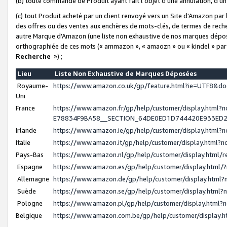
(b) toute commande de Produit ayant fait l'objet d'une annulation, d'u
(c) tout Produit acheté par un client renvoyé vers un Site d'Amazon par
des offres ou des ventes aux enchères de mots-clés, de termes de reche
autre Marque d'Amazon (une liste non exhaustive de nos marques déposée
orthographiée de ces mots (« ammazon », « amaozn » ou « kindel » par
Recherche
») ;
Lieu
Liste Non Exhaustive de Marques Déposées
Royaume-
https://www.amazon.co.uk/gp/feature.html?ie=UTF8&
Uni
France
https://www.amazon.fr/gp/help/customer/display.ht
E78834F9BA58__SECTION_64DE0ED1D744420E933ED
Irlande
https://www.amazon.ie/gp/help/customer/display.htm
Italie
https://www.amazon.it/gp/help/customer/display.html
Pays-Bas
https://www.amazon.nl/gp/help/customer/display.html
Espagne
https://www.amazon.es/gp/help/customer/display.html
Allemagne
https://www.amazon.de/gp/help/customer/display.htm
Suède
https://www.amazon.se/gp/help/customer/display.htm
Pologne
https://www.amazon.pl/gp/help/customer/display.html
Belgique
https://www.amazon.com.be/gp/help/customer/displa