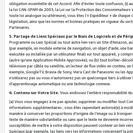
obligation essentielle de cet Accord. Afin d’éviter toute confusion, (i) a
la loi CAN-SPAM de 2003, la Loi sur la Protection des Consommateurs s
toute loi analogue ou ultérieure), vous êtes l’« Expéditeur » de chaque 
législation, ainsi que les normes et bonnes pratiques en vigueur du s
Partenaires.
5. Partage de Liens Spéciaux par le Biais de Logiciels et de Pér
Programme ou Lien Spécial ou tout autre lien vers un Site d'Amazon, au su
(par exemple, un module externe de navigation, un objet d'aide, une ba
exécutée ou installée par un utilisateur final) sur tout appareil, y comp
(autre qu'une Application Mobile Approuvée); ou (b) tout boîtier-décod
télévision par câble ou satellite, un lecteur de flux vidéo en continu, un
exemple, GoogleTV, Bravia de Sony, Viera Cast de Panasonic ou les Appli
n’utiliserez pas ou vous n’autoriserez pas un quelconque tiers à utili
d'apprentissage automatique ou une technologie connexe.
6. Contenu sur Votre Site.
Vous endossez l'entière responsabilité du
(a) Vous vous engagez à ne pas ajouter, supprimer ou modifier tout Co
informations supplémentaires ; vous êtes cependant autorisé(e) à modi
manière à conserver les proportions d’origine de l’image ou à tronquer
texte de manière substantielle ou sans que le texte ne devienne incorr
susceptibles de mettre à votre disposition peuvent contenir un lien ver
Spéciaux (par exemple, les liens vers les informations concernant la poli