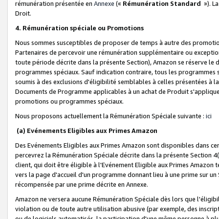
rémunération présentée en
Annexe
(«
Rémunération Standard
»). L
Droit.
4. Rémunération spéciale ou Promotions
Nous sommes susceptibles de proposer de temps à autre des promotion
Partenaires de percevoir une rémunération supplémentaire ou exceptio
toute période décrite dans la présente Section), Amazon se réserve le
programmes spéciaux. Sauf indication contraire, tous les programmes s
soumis à des exclusions d'éligibilité semblables à celles présentées à 
Documents de Programme applicables à un achat de Produit s'appliquera
promotions ou programmes spéciaux.
Nous proposons actuellement la Rémunération Spéciale suivante :
ici
(a) Evénements Eligibles aux Primes Amazon
Des Evénements Eligibles aux Primes Amazon sont disponibles dans cer
percevrez la Rémunération Spéciale décrite dans la présente Section 4(
client, qui doit être éligible à l'Evénement Eligible aux Primes Amazon te
vers la page d'accueil d'un programme donnant lieu à une prime sur un Si
récompensée par une prime décrite en Annexe.
Amazon ne versera aucune Rémunération Spéciale dès lors que l'éligibi
violation ou de toute autre utilisation abusive (par exemple, des inscrip
ou de logiciels automatisés, la participation d'une même personne à p