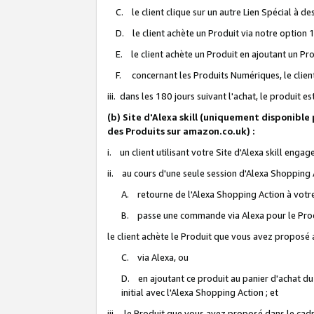
C. le client clique sur un autre Lien Spécial à de
D. le client achète un Produit via notre option 1-
E. le client achète un Produit en ajoutant un Produ
F. concernant les Produits Numériques, le client 
iii. dans les 180 jours suivant l'achat, le produit e
(b) Site d'Alexa skill (uniquement disponible
des Produits sur amazon.co.uk) :
i. un client utilisant votre Site d'Alexa skill enga
ii. au cours d'une seule session d'Alexa Shopping 
A. retourne de l'Alexa Shopping Action à votre
B. passe une commande via Alexa pour le Prod
le client achète le Produit que vous avez proposé a
C. via Alexa, ou
D. en ajoutant ce produit au panier d'achat du
initial avec l'Alexa Shopping Action ; et
iii. le Produit que vous avez proposé dans le cadre