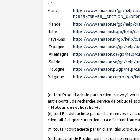
Uni
France
https://www.amazon.fr/gp/help/c
E78834F9BA58__SECTION_64DE0
Irlande
https://www.amazon.ie/gp/help/c
Italie
https://www.amazon.it/gp/help/cu
Pays-Bas
https://www.amazon.nl/gp/help/c
Espagne
https://www.amazon.es/gp/help/c
Allemagne
https://www.amazon.de/gp/help/c
Suède
https://www.amazon.se/gp/help/c
Pologne
https://www.amazon.pl/gp/help/c
Belgique
https://www.amazon.com.be/gp/h
(d) tout Produit acheté par un client renvoyé vers
autre portail de recherche, service de publicité sp
«
Moteur de recherche
») ;
(e) tout Produit acheté par un client renvoyé vers 
client ait à cliquer sur un lien ou à effectuer toute 
(f) tout Produit acheté par un client, dès lors que
(g) tout achat de Produit qui n’est pas correctemen