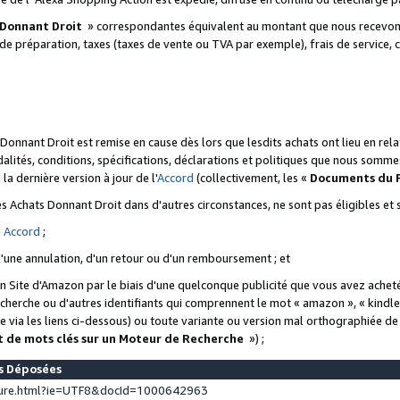
 Donnant Droit
» correspondantes équivalent au montant que nous recevons
 de préparation, taxes (taxes de vente ou TVA par exemple), frais de service, c
s Donnant Droit est remise en cause dès lors que lesdits achats ont lieu en r
lités, conditions, spécifications, déclarations et politiques que nous somme
a dernière version à jour de l'
Accord
(collectivement, les «
Documents du
 des Achats Donnant Droit dans d'autres circonstances, ne sont pas éligibles e
e
Accord
;
d'une annulation, d'un retour ou d'un remboursement ; et
 un Site d'Amazon par le biais d'une quelconque publicité que vous avez acheté
cherche ou d'autres identifiants qui comprennent le mot « amazon », « kindl
 via les liens ci-dessous) ou toute variante ou version mal orthographiée d
t de mots clés sur un Moteur de Recherche
») ;
es Déposées
ture.html?ie=UTF8&docId=1000642963