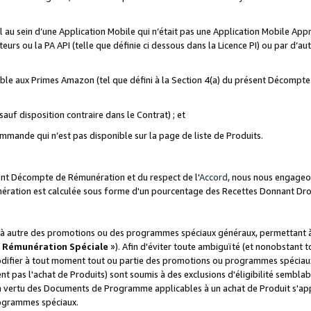
ial au sein d’une Application Mobile qui n’était pas une Application Mobile Ap
eurs ou la PA API (telle que définie ci dessous dans la Licence PI) ou par d’au
igible aux Primes Amazon (tel que défini à la Section 4(a) du présent Décomp
auf disposition contraire dans le Contrat) ; et
ommande qui n’est pas disponible sur la page de liste de Produits.
sent Décompte de Rémunération et du respect de l'
Accord
, nous nous engageo
nération est calculée sous forme d'un pourcentage des Recettes Donnant Dro
 autre des promotions ou des programmes spéciaux généraux, permettant à t
«
Rémunération Spéciale
»). Afin d'éviter toute ambiguïté (et nonobstant t
difier à tout moment tout ou partie des promotions ou programmes spéciaux.
 pas l'achat de Produits) sont soumis à des exclusions d'éligibilité semblabl
n vertu des Documents de Programme applicables à un achat de Produit s'app
rogrammes spéciaux.