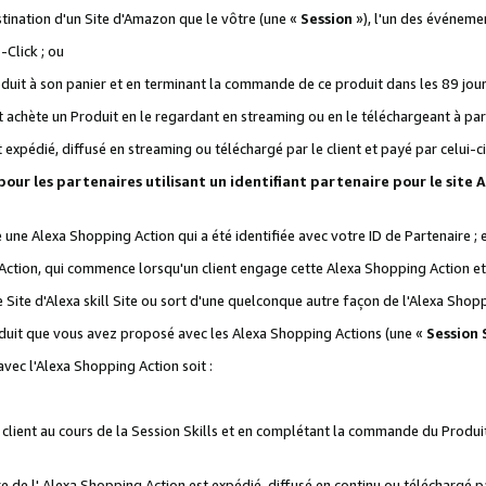
stination d'un Site d'Amazon que le vôtre (une «
Session
»), l'un des événemen
Click ; ou
it à son panier et en terminant la commande de ce produit dans les 89 jours sui
achète un Produit en le regardant en streaming ou en le téléchargeant à part
st expédié, diffusé en streaming ou téléchargé par le client et payé par celui-ci
 pour les partenaires utilisant un identifiant partenaire pour le si
ge une Alexa Shopping Action qui a été identifiée avec votre ID de Partenaire ; 
Action, qui commence lorsqu'un client engage cette Alexa Shopping Action et s
 Site d'Alexa skill Site ou sort d'une quelconque autre façon de l'Alexa Shop
uit que vous avez proposé avec les Alexa Shopping Actions (une «
Session S
vec l'Alexa Shopping Action soit :
 client au cours de la Session Skills et en complétant la commande du Produ
 de l' Alexa Shopping Action est expédié, diffusé en continu ou téléchargé par