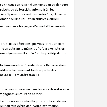
e en cause en raison d'une violation ou de toute
e robots ou de logiciels automatisés, les
Liens Spéciaux présents sur votre Site). Amazon
lation ou une utilisation abusive a eu lieu.
renvoyant vers les pages d'accueil d'Evénements
on. Si nous détectons que vous (et/ou un tiers
 en utilisant le même trafic (par exemple, en
s et/ou en mettant fin à votre participation au
ir la Rémunération Standard ou la Rémunération
odifier à tout moment tout ou partie des
ons de la Rémunération
»).
it à une commission dans le cadre de notre suivi
ez gagnées au cours de ce mois.
t arrondies au montant le plus proche en devise
ieur au taux décrit dans votre information