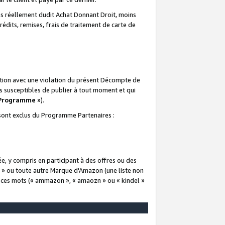
 réellement dudit Achat Donnant Droit, moins
rédits, remises, frais de traitement de carte de
elation avec une violation du présent Décompte de
s susceptibles de publier à tout moment et qui
 Programme
»).
t sont exclus du Programme Partenaires :
e, y compris en participant à des offres ou des
e » ou toute autre Marque d'Amazon (une liste non
e ces mots (« ammazon », « amaozn » ou « kindel »