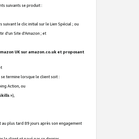
ts suivants se produit :
vant le clic initial sur le Lien Spécial ; ou
ir d'un Site d'Amazon ; et
te Amazon UK sur amazon.co.uk et proposant
et
e termine lorsque le client soit :
ping Action, ou
kills
»),
it au plus tard 89 jours après son engagement
 le client et payé par ce dernier.