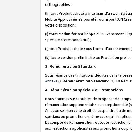
orthographiés ;
(h) tout Produit acheté par le biais d’un Lien Spéc
Mobile Approuvée n’a pas été fourni par l’API Créat
votre disposition ;
(i) tout Produit faisant l'objet d'un Evénement El
Spéciale correspondante) ;
(j) tout Produit acheté sous forme d'abonnement (s
(k) toute version préliminaire ou Produit en pré-c
3. Rémunération Standard
Sous réserve des limitations décrites dans le pré
Annexe
(«
Rémunération Standard
»). La Rému
4. Rémunération spéciale ou Promotions
Nous sommes susceptibles de proposer de temps à
rémunération supplémentaire ou exceptionnelle (
Amazon se réserve le droit de suspendre ou de mo
spéciaux ou promotions (même ceux qui n'impliquent
Décompte de Rémunération, et toute restriction e
aux restrictions applicables aux promotions ou p