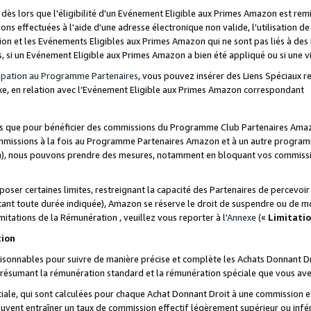
s lors que l'éligibilité d'un Evénement Eligible aux Primes Amazon est remis
ions effectuées à l'aide d'une adresse électronique non valide, l'utilisation d
on et les Evénements Eligibles aux Primes Amazon qui ne sont pas liés à des 
s, si un Evénement Eligible aux Primes Amazon a bien été appliqué ou si une vio
cipation au Programme Partenaires
, vous pouvez insérer des Liens Spéciaux 
xe, en relation avec l’Evénement Eligible aux Primes Amazon correspondant
sées que pour bénéficier des commissions du Programme Club Partenaires Amaz
mmissions à la fois au Programme Partenaires Amazon et à un autre programme
on), nous pouvons prendre des mesures, notamment en bloquant vos commission
oser certaines limites, restreignant la capacité des Partenaires de percevo
stant toute durée indiquée), Amazon se réserve le droit de suspendre ou de m
mitations de la Rémunération , veuillez vous reporter à l'
Annexe
(«
Limitati
tion
sonnables pour suivre de manière précise et complète les Achats Donnant Dro
ts résumant la rémunération standard et la rémunération spéciale que vous av
ale, qui sont calculées pour chaque Achat Donnant Droit à une commission e
uvent entraîner un taux de commission effectif légèrement supérieur ou infér