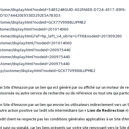
ustomer/display.html?nodeId=548524#GUID-602FA6E8-D724-4317-89F6-
ED1D744420E933ED292E5A7B3D3
ustomer/display.html?nodeId=GCX77V9988LUPMB2
stomer/display.html?nodeId=201014060
ustomer/display.html/ref=hp_left_v4_sib?ie=UTF8&nodeId=201909280
ustomer/display.html/?nodeId=201014060
ustomer/display.html?nodeId=200975440
ustomer/display.html?nodeId=200975440
ustomer/display.html?nodeId=200975440
elp/customer/display.html?nodeId=GCX77V9988LUPMB2
 un Site d'Amazon par un lien qui est généré par ou affiché sur un moteur de 
onsorisée ou autre service de recherche ou de référence ou tout site qui part
un Site d'Amazon par un lien qui envoie les utilisateurs indirectement vers un 
autre action positive sur ledit site intermédiaire (un «
Lien de Redirection
»)
 ledit client ne respecte pas les conditions générales applicables à un Site d'
t suivi ou signalé, car les liens présents sur votre site renvoyant vers le Si