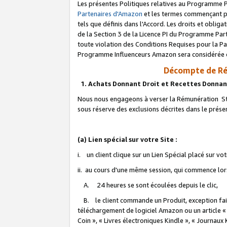
Les présentes Politiques relatives au Programme P
Partenaires d'Amazon
et les termes commençant pa
tels que définis dans l'Accord. Les droits et oblig
de la Section 3 de la Licence PI du Programme Parte
toute violation des Conditions Requises pour la Pa
Programme Influenceurs Amazon sera considérée co
Décompte de Ré
1. Achats Donnant Droit et Recettes Donnan
Nous nous engageons à verser la Rémunération Sta
sous réserve des exclusions décrites dans le prés
(a) Lien spécial sur votre Site :
i. un client clique sur un Lien Spécial placé sur vo
ii. au cours d'une même session, qui commence lorsq
A. 24 heures se sont écoulées depuis le clic,
B. le client commande un Produit, exception faite
téléchargement de logiciel Amazon ou un article «
Coin », « Livres électroniques Kindle », « Journaux