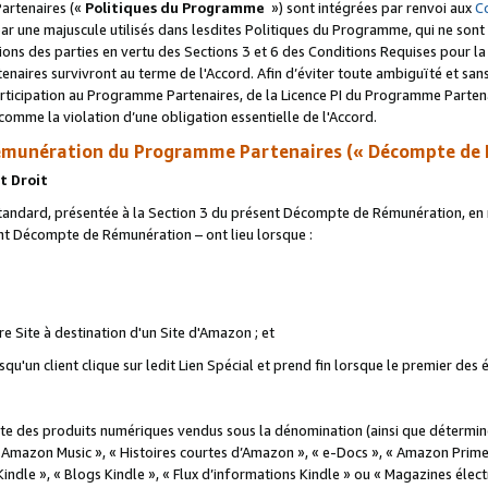
artenaires («
Politiques du Programme
») sont intégrées par renvoi aux
C
r une majuscule utilisés dans lesdites Politiques du Programme, qui ne sont 
ations des parties en vertu des Sections 3 et 6 des Conditions Requises pour l
naires survivront au terme de l'Accord. Afin d’éviter toute ambiguïté et sans l
rticipation au Programme Partenaires, de la Licence PI du Programme Partenai
mme la violation d’une obligation essentielle de l'Accord.
munération du Programme Partenaires (« Décompte de 
t Droit
ndard, présentée à la Section 3 du présent Décompte de Rémunération, en r
ent Décompte de Rémunération – ont lieu lorsque :
tre Site à destination d'un Site d'Amazon ; et
u'un client clique sur ledit Lien Spécial et prend fin lorsque le premier des
 des produits numériques vendus sous la dénomination (ainsi que déterminé 
 Amazon Music », « Histoires courtes d’Amazon », « e-Docs », « Amazon Prim
 Kindle », « Blogs Kindle », « Flux d’informations Kindle » ou « Magazines éle