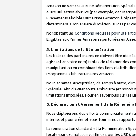
Amazon ne versera aucune Rémunération Spéciale dè
autre utilisation abusive (par exemple, des inscript
Evénements Eligibles aux Primes Amazon à répétiti
déterminera à son entière discrétion, au cas par ca
Nonobstant les
Conditions Requises pour la Parti
Eligibles aux Primes Amazon répertoriées en Anne
5. Limitations de la Rémunération
Les balises des partenaires ne doivent être utili
agissant en votre nom) tentez de réclamer des co
manipulant ou en combinant des liens d'attributi
Programme Club Partenaires Amazon.
Nous sommes susceptibles, de temps à autre, d'imp
Spéciale. Afin d'éviter toute ambiguïté (et nonob
limitations imposées. Pour en savoir plus sur les Li
6. Déclaration et Versement de la Rémunéra
Nous déploierons des efforts commercialement rai
interne, et pour créer et vous fournir nos rappor
La rémunération standard et la Rémunération Spéci
locale (par exemple, en centimes pour les USD), pe