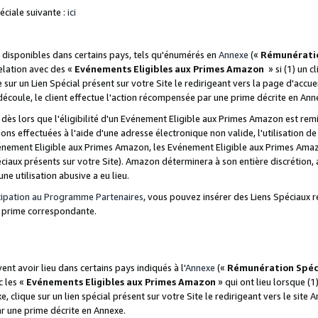
ciale suivante :
ici
disponibles dans certains pays, tels qu'énumérés en
Annexe
(«
Rémunérati
relation avec des «
Evénements Eligibles aux Primes Amazon
» si (1) un c
 sur un Lien Spécial présent sur votre Site le redirigeant vers la page d'acc
 découle, le client effectue l'action récompensée par une prime décrite en Ann
s lors que l'éligibilité d'un Evénement Eligible aux Primes Amazon est remis
ions effectuées à l'aide d'une adresse électronique non valide, l'utilisation d
nement Eligible aux Primes Amazon, les Evénement Eligible aux Primes Amazo
ciaux présents sur votre Site). Amazon déterminera à son entière discrétion, 
ne utilisation abusive a eu lieu.
cipation au Programme Partenaires
, vous pouvez insérer des Liens Spéciaux r
la prime correspondante.
t avoir lieu dans certains pays indiqués à l'
Annexe
(«
Rémunération Spéc
c les «
Evénements Eligibles aux Primes Amazon
» qui ont lieu lorsque (1)
 clique sur un lien spécial présent sur votre Site le redirigeant vers le site 
ar une prime décrite en Annexe.