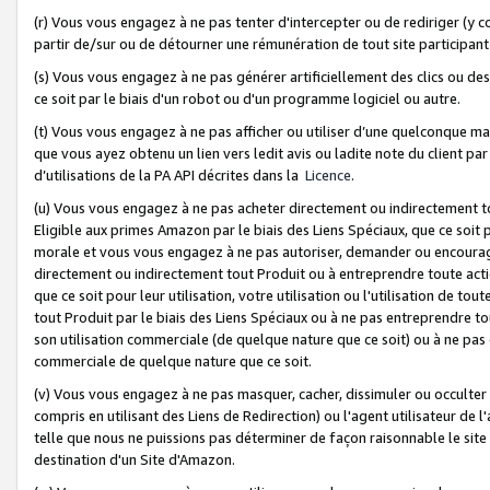
(r) Vous vous engagez à ne pas tenter d'intercepter ou de rediriger (y comp
partir de/sur ou de détourner une rémunération de tout site participa
(s) Vous vous engagez à ne pas générer artificiellement des clics ou de
ce soit par le biais d'un robot ou d'un programme logiciel ou autre.
(t) Vous vous engagez à ne pas afficher ou utiliser d’une quelconque man
que vous ayez obtenu un lien vers ledit avis ou ladite note du client par
d’utilisations de la PA API décrites dans la
Licence
.
(u) Vous vous engagez à ne pas acheter directement ou indirectement t
Eligible aux primes Amazon par le biais des Liens Spéciaux, que ce soit 
morale et vous vous engagez à ne pas autoriser, demander ou encourager
directement ou indirectement tout Produit ou à entreprendre toute acti
que ce soit pour leur utilisation, votre utilisation ou l'utilisation de
tout Produit par le biais des Liens Spéciaux ou à ne pas entreprendre t
son utilisation commerciale (de quelque nature que ce soit) ou à ne pas o
commerciale de quelque nature que ce soit.
(v) Vous vous engagez à ne pas masquer, cacher, dissimuler ou occulter 
compris en utilisant des Liens de Redirection) ou l'agent utilisateur de 
telle que nous ne puissions pas déterminer de façon raisonnable le site ou
destination d'un Site d'Amazon.