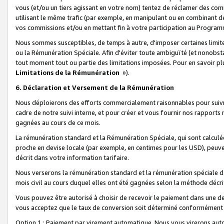
vous (et/ou un tiers agissant en votre nom) tentez de réclamer des c
utilisant le même trafic (par exemple, en manipulant ou en combinant 
vos commissions et/ou en mettant fin à votre participation au Progra
Nous sommes susceptibles, de temps à autre, d'imposer certaines limit
ou la Rémunération Spéciale. Afin d'éviter toute ambiguïté (et nonobst
tout moment tout ou partie des limitations imposées. Pour en savoir plus
Limitations de la Rémunération
»).
6. Déclaration et Versement de la Rémunération
Nous déploierons des efforts commercialement raisonnables pour suivr
cadre de notre suivi interne, et pour créer et vous fournir nos rapport
gagnées au cours de ce mois.
La rémunération standard et la Rémunération Spéciale, qui sont calcul
proche en devise locale (par exemple, en centimes pour les USD), peuve
décrit dans votre information tarifaire.
Nous verserons la rémunération standard et la rémunération spéciale da
mois civil au cours duquel elles ont été gagnées selon la méthode décr
Vous pouvez être autorisé à choisir de recevoir le paiement dans une dev
vous acceptez que le taux de conversion soit déterminé conformément
Option 1 : Paiement par virement automatique.
Nous vous virerons aut