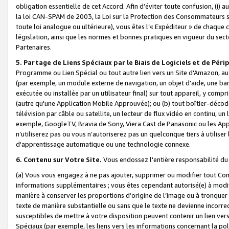
obligation essentielle de cet Accord. Afin d’éviter toute confusion, (i) a
la loi CAN-SPAM de 2003, la Loi sur la Protection des Consommateurs s
toute loi analogue ou ultérieure), vous êtes l’« Expéditeur » de chaque 
législation, ainsi que les normes et bonnes pratiques en vigueur du s
Partenaires.
5. Partage de Liens Spéciaux par le Biais de Logiciels et de Pér
Programme ou Lien Spécial ou tout autre lien vers un Site d'Amazon, au su
(par exemple, un module externe de navigation, un objet d'aide, une ba
exécutée ou installée par un utilisateur final) sur tout appareil, y comp
(autre qu'une Application Mobile Approuvée); ou (b) tout boîtier-décod
télévision par câble ou satellite, un lecteur de flux vidéo en continu, un
exemple, GoogleTV, Bravia de Sony, Viera Cast de Panasonic ou les Appli
n’utiliserez pas ou vous n’autoriserez pas un quelconque tiers à utili
d'apprentissage automatique ou une technologie connexe.
6. Contenu sur Votre Site.
Vous endossez l'entière responsabilité du
(a) Vous vous engagez à ne pas ajouter, supprimer ou modifier tout Co
informations supplémentaires ; vous êtes cependant autorisé(e) à modi
manière à conserver les proportions d’origine de l’image ou à tronquer
texte de manière substantielle ou sans que le texte ne devienne incorr
susceptibles de mettre à votre disposition peuvent contenir un lien ver
Spéciaux (par exemple, les liens vers les informations concernant la poli