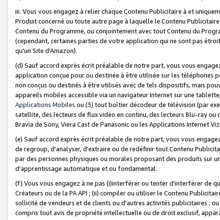
iii. Vous vous engagez à relier chaque Contenu Publicitaire à et uniqu
Produit concerné ou toute autre page à laquelle le Contenu Publicitaire
Contenu du Programme, ou conjointement avec tout Contenu du Programm
(cependant, certaines parties de votre application qui ne sont pas étroi
qu'un Site d'Amazon).
(d) Sauf accord exprès écrit préalable de notre part, vous vous engagez à
application conçue pour ou destinée à être utilisée sur les téléphones p
non conçus ou destinés à être utilisés avec de tels dispositifs, mais pouv
appareils mobiles accessible via un navigateur Internet sur une tablett
Applications Mobiles
ou (3) tout boîtier décodeur de télévision (par ex
satellite, des lecteurs de flux vidéo en continu, des lecteurs Blu-ray o
Bravia de Sony, Viera Cast de Panasonic ou les Applications Internet Viz
(e) Sauf accord exprès écrit préalable de notre part, vous vous engagez 
de regroup, d'analyser, d'extraire ou de redéfinir tout Contenu Publicitai
par des personnes physiques ou morales proposant des produits sur un
d’apprentissage automatique et ou fondamental.
(f) Vous vous engagez à ne pas (i)interférer ou tenter d'interférer de 
Créateurs ou de la PA API ; (ii) compiler ou utiliser le Contenu Publicita
sollicité de vendeurs et de clients ou d'autres activités publicitaires ; ou (
compris tout avis de propriété intellectuelle ou de droit exclusif, appar