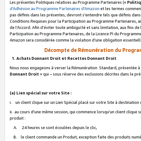
Les présentes Politiques relatives au Programme Partenaires («
Politi
d’Adhésion au Programme Partenaires d'Amazon
et les termes commenç
pas définis dans les présentes, devront s'entendre tels que définis dans 
Conditions Requises pour la Participation au Programme Partenaires, ai
de l'Accord. Afin d’éviter toute ambiguïté et sans limitation, aux fins de
Participation au Programme Partenaires, de la Licence PI du Programme 
Amazon sera considérée comme la violation d’une obligation essentielle
Décompte de Rémunération du Program
1. Achats Donnant Droit et Recettes Donnant Droit
Nous nous engageons à verser la Rémunération Standard, présentée à l
Donnant Droit
» qui – sous réserve des exclusions décrites dans le p
(a) Lien spécial sur votre Site :
i. un client clique sur un Lien Spécial placé sur votre Site à destination
ii. au cours d'une même session, qui commence lorsqu'un client clique s
produit :
A. 24 heures se sont écoulées depuis le clic,
B. le client commande un Produit, exception faite des produits numéri