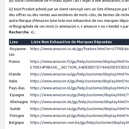
(b) toute commande de Produit ayant fait l'objet d'une annulation, d'u
(c) tout Produit acheté par un client renvoyé vers un Site d'Amazon par
des offres ou des ventes aux enchères de mots-clés, de termes de reche
autre Marque d'Amazon (une liste non exhaustive de nos marques déposée
orthographiée de ces mots (« ammazon », « amaozn » ou « kindel » par
Recherche
») ;
Lieu
Liste Non Exhaustive de Marques Déposées
Royaume-
https://www.amazon.co.uk/gp/feature.html?ie=UTF8&
Uni
France
https://www.amazon.fr/gp/help/customer/display.ht
E78834F9BA58__SECTION_64DE0ED1D744420E933ED
Irlande
https://www.amazon.ie/gp/help/customer/display.htm
Italie
https://www.amazon.it/gp/help/customer/display.html
Pays-Bas
https://www.amazon.nl/gp/help/customer/display.html
Espagne
https://www.amazon.es/gp/help/customer/display.html
Allemagne
https://www.amazon.de/gp/help/customer/display.htm
Suède
https://www.amazon.se/gp/help/customer/display.htm
Pologne
https://www.amazon.pl/gp/help/customer/display.html
Belgique
https://www.amazon.com.be/gp/help/customer/displa