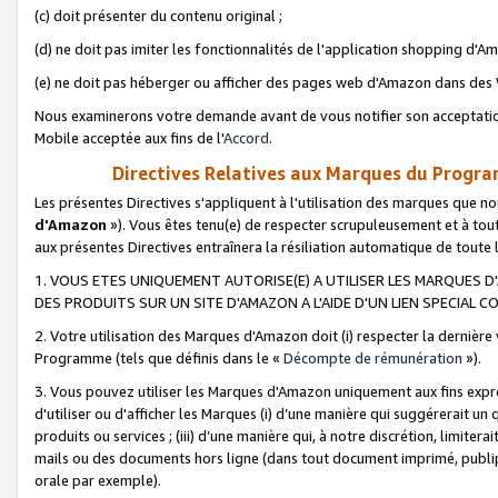
(c) doit présenter du contenu original ;
(d) ne doit pas imiter les fonctionnalités de l'application shopping d'Am
(e) ne doit pas héberger ou afficher des pages web d'Amazon dans de
Nous examinerons votre demande avant de vous notifier son acceptatio
Mobile acceptée aux fins de l'
Accord
.
Directives Relatives aux Marques du Progra
Les présentes Directives s'appliquent à l'utilisation des marques que
d'Amazon
»). Vous êtes tenu(e) de respecter scrupuleusement et à tou
aux présentes Directives entraînera la résiliation automatique de toute
1. VOUS ETES UNIQUEMENT AUTORISE(E) A UTILISER LES MARQUES D'
DES PRODUITS SUR UN SITE D'AMAZON A L'AIDE D'UN LIEN SPECIAL 
2. Votre utilisation des Marques d'Amazon doit (i) respecter la dernière
Programme (tels que définis dans le «
Décompte de rémunération
»).
3. Vous pouvez utiliser les Marques d'Amazon uniquement aux fins expr
d'utiliser ou d'afficher les Marques (i) d’une manière qui suggérerait un
produits ou services ; (iii) d’une manière qui, à notre discrétion, limit
mails ou des documents hors ligne (dans tout document imprimé, publip
orale par exemple).