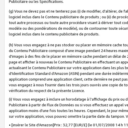
Publicitaire ou les Spécifications.
(g) Vous ne devez pas et ne tenterez pas (i) de modifier, d'altérer, de f
logiciel inclus dans le Contenu publicitaire de produits ; ou (ii) de proc
tout autre processus ou toute autre procédure visant à dériver tout c
modèle ou des pondérations de modèle), ou de contourner toute sécurité a
logiciel inclus dans le contenu publicitaire de produits.
(h) Vous vous engagez à ne pas stocker ou placer en mémoire cache tou
du Contenu Publicitaire composé d'une image pendant 24 heures maxim
d'images à des fins de le placer en mémoire cache pendant un délai de
page et afficher à nouveau le Contenu Publicitaire en effectuant un app
actualisant le Contenu Publicitaire sur votre application dans les plus 
d'Identification Standard d'Amazon (ASIN) pendant une durée indéterminé
application comprend une application client, cette dernière ne peut pa
vous engagez à nous fournir dans les trois jours ouvrés une copie de tou
vérification du respect de la présente Licence.
(i) Vous vous engagez à inclure un horodatage à l'affichage du prix ou 
Publicitaire à partir de Flux de Données ou si vous effectuez un appel ve
application moins d'une fois toutes les heures. Cependant, le jour même
sur votre application, vous pouvez omettre la partie date du tampon.
• [insérer le Site d'Amazon]Prix : 32,77 [EUR/£] (le 01/07/2008 14 h 11 