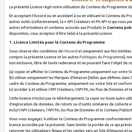
La présente Licence régit votre utilisation du Contenu du Programme d
En acceptant l'Accord ou en accédant à ou en utilisant le Contenu du P
autres outils (collectivement, la «
API Créateurs et PA API
») qui vous pe
autres informations et contenus associés aux Produits («
Contenu publ
disposition, vous acceptez d'être lié(e) à la présente Licence.
1. Licence Limitée pour le Contenu du Programme
Sous réserve des conditions de
l'Accord
et uniquement aux fins limitées
compris la présente Licence et les autres
Politiques du Programme
], n
non exclusive, libre de toute redevance et ne pouvant faire l'objet de so
(a) copier et afficher le Contenu du Programme uniquement sur votre Si
(b) utiliser uniquement les Marques d'Amazon [telles que définies dans 
cadre du Contenu du Programme, uniquement sur votre Site et confo
(c) accéder à et utiliser l’API Créateurs, l’API PA, les Flux de Données e
Cette licence n'inclut pas le téléchargement, la copie ou toute autre util
d’exploration de données, de robots ou d’outils similaires de collecte
inclut l’API Créateurs, l’API PA, les Flux de Données et le Contenu Publici
Vous vous engagez à utiliser le Contenu du Programme conformément a
licence accordée par la présente. Sans limiter la portée de ce qui pré
renvoyer les utilisateurs finaux et les ventes vers un Site d'Amazon et