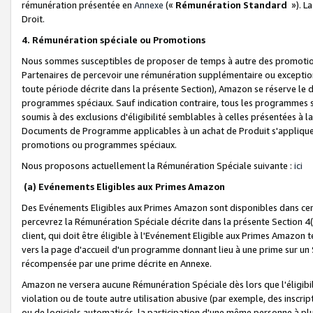
rémunération présentée en
Annexe
(«
Rémunération Standard
»). L
Droit.
4. Rémunération spéciale ou Promotions
Nous sommes susceptibles de proposer de temps à autre des promotion
Partenaires de percevoir une rémunération supplémentaire ou exceptio
toute période décrite dans la présente Section), Amazon se réserve le
programmes spéciaux. Sauf indication contraire, tous les programmes s
soumis à des exclusions d'éligibilité semblables à celles présentées à 
Documents de Programme applicables à un achat de Produit s'appliquera
promotions ou programmes spéciaux.
Nous proposons actuellement la Rémunération Spéciale suivante :
ici
(a) Evénements Eligibles aux Primes Amazon
Des Evénements Eligibles aux Primes Amazon sont disponibles dans cer
percevrez la Rémunération Spéciale décrite dans la présente Section 4(
client, qui doit être éligible à l'Evénement Eligible aux Primes Amazon te
vers la page d'accueil d'un programme donnant lieu à une prime sur un Si
récompensée par une prime décrite en Annexe.
Amazon ne versera aucune Rémunération Spéciale dès lors que l'éligibi
violation ou de toute autre utilisation abusive (par exemple, des inscrip
ou de logiciels automatisés, la participation d'une même personne à p