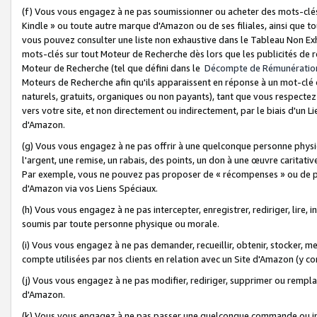
(f) Vous vous engagez à ne pas soumissionner ou acheter des mots-clés,
Kindle » ou toute autre marque d'Amazon ou de ses filiales, ainsi que t
vous pouvez consulter une liste non exhaustive dans le Tableau Non Ex
mots-clés sur tout Moteur de Recherche dès lors que les publicités de 
Moteur de Recherche (tel que défini dans le
Décompte de Rémunératio
Moteurs de Recherche afin qu'ils apparaissent en réponse à un mot-clé o
naturels, gratuits, organiques ou non payants), tant que vous respectez 
vers votre site, et non directement ou indirectement, par le biais d'un Li
d'Amazon.
(g) Vous vous engagez à ne pas offrir à une quelconque personne physi
l'argent, une remise, un rabais, des points, un don à une œuvre caritativ
Par exemple, vous ne pouvez pas proposer de « récompenses » ou de p
d'Amazon via vos Liens Spéciaux.
(h) Vous vous engagez à ne pas intercepter, enregistrer, rediriger, lire
soumis par toute personne physique ou morale.
(i) Vous vous engagez à ne pas demander, recueillir, obtenir, stocker, 
compte utilisées par nos clients en relation avec un Site d'Amazon (y c
(j) Vous vous engagez à ne pas modifier, rediriger, supprimer ou rempla
d'Amazon.
(k) Vous vous engagez à ne pas passer une quelconque commande ou init