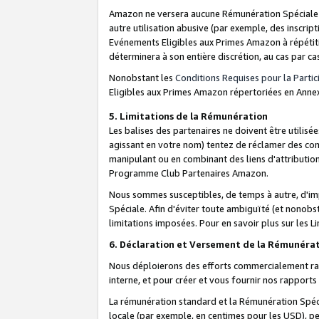
Amazon ne versera aucune Rémunération Spéciale dè
autre utilisation abusive (par exemple, des inscript
Evénements Eligibles aux Primes Amazon à répétiti
déterminera à son entière discrétion, au cas par ca
Nonobstant les
Conditions Requises pour la Parti
Eligibles aux Primes Amazon répertoriées en Anne
5. Limitations de la Rémunération
Les balises des partenaires ne doivent être utili
agissant en votre nom) tentez de réclamer des co
manipulant ou en combinant des liens d'attributi
Programme Club Partenaires Amazon.
Nous sommes susceptibles, de temps à autre, d'imp
Spéciale. Afin d'éviter toute ambiguïté (et nonob
limitations imposées. Pour en savoir plus sur les Li
6. Déclaration et Versement de la Rémunéra
Nous déploierons des efforts commercialement rai
interne, et pour créer et vous fournir nos rappor
La rémunération standard et la Rémunération Spéci
locale (par exemple, en centimes pour les USD), pe