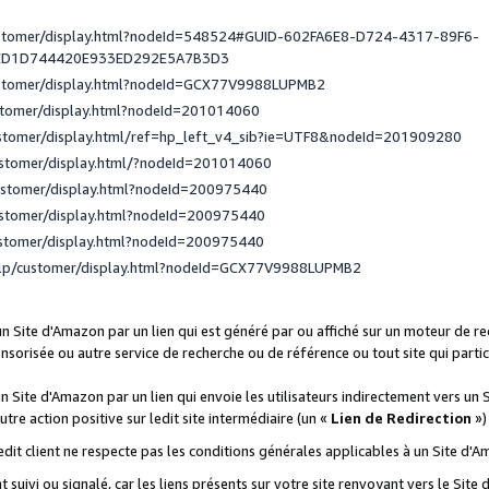
ustomer/display.html?nodeId=548524#GUID-602FA6E8-D724-4317-89F6-
ED1D744420E933ED292E5A7B3D3
ustomer/display.html?nodeId=GCX77V9988LUPMB2
stomer/display.html?nodeId=201014060
ustomer/display.html/ref=hp_left_v4_sib?ie=UTF8&nodeId=201909280
ustomer/display.html/?nodeId=201014060
ustomer/display.html?nodeId=200975440
ustomer/display.html?nodeId=200975440
ustomer/display.html?nodeId=200975440
elp/customer/display.html?nodeId=GCX77V9988LUPMB2
 un Site d'Amazon par un lien qui est généré par ou affiché sur un moteur de 
onsorisée ou autre service de recherche ou de référence ou tout site qui part
un Site d'Amazon par un lien qui envoie les utilisateurs indirectement vers un 
autre action positive sur ledit site intermédiaire (un «
Lien de Redirection
»)
 ledit client ne respecte pas les conditions générales applicables à un Site d'
t suivi ou signalé, car les liens présents sur votre site renvoyant vers le Si