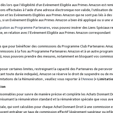
s lors que l'éligibilité d'un Evénement Eligible aux Primes Amazon est remis
ions effectuées à l'aide d'une adresse électronique non valide, l'utilisation d
on et les Evénements Eligibles aux Primes Amazon qui ne sont pas liés à des 
s, si un Evénement Eligible aux Primes Amazon a bien été appliqué ou si une vio
cipation au Programme Partenaires
, vous pouvez insérer des Liens Spéciaux 
xe, en relation avec l’Evénement Eligible aux Primes Amazon correspondant
sées que pour bénéficier des commissions du Programme Club Partenaires Amaz
mmissions à la fois au Programme Partenaires Amazon et à un autre programme
on), nous pouvons prendre des mesures, notamment en bloquant vos commission
oser certaines limites, restreignant la capacité des Partenaires de percevo
stant toute durée indiquée), Amazon se réserve le droit de suspendre ou de m
mitations de la Rémunération , veuillez vous reporter à l'
Annexe
(«
Limitati
tion
sonnables pour suivre de manière précise et complète les Achats Donnant Dro
ts résumant la rémunération standard et la rémunération spéciale que vous av
ale, qui sont calculées pour chaque Achat Donnant Droit à une commission e
uvent entraîner un taux de commission effectif légèrement supérieur ou infér