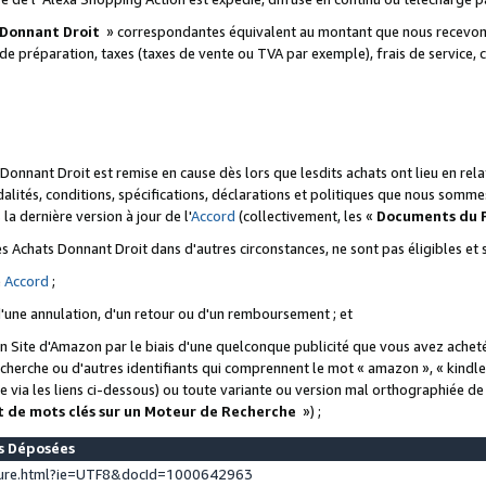
 Donnant Droit
» correspondantes équivalent au montant que nous recevons
 de préparation, taxes (taxes de vente ou TVA par exemple), frais de service, c
s Donnant Droit est remise en cause dès lors que lesdits achats ont lieu en r
lités, conditions, spécifications, déclarations et politiques que nous somme
a dernière version à jour de l'
Accord
(collectivement, les «
Documents du
 des Achats Donnant Droit dans d'autres circonstances, ne sont pas éligibles e
e
Accord
;
d'une annulation, d'un retour ou d'un remboursement ; et
 un Site d'Amazon par le biais d'une quelconque publicité que vous avez acheté
cherche ou d'autres identifiants qui comprennent le mot « amazon », « kindl
 via les liens ci-dessous) ou toute variante ou version mal orthographiée d
t de mots clés sur un Moteur de Recherche
») ;
es Déposées
ture.html?ie=UTF8&docId=1000642963