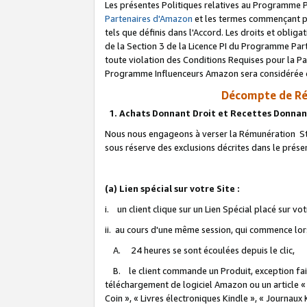
Les présentes Politiques relatives au Programme P
Partenaires d'Amazon
et les termes commençant pa
tels que définis dans l'Accord. Les droits et oblig
de la Section 3 de la Licence PI du Programme Parte
toute violation des Conditions Requises pour la Pa
Programme Influenceurs Amazon sera considérée co
Décompte de Ré
1. Achats Donnant Droit et Recettes Donnan
Nous nous engageons à verser la Rémunération Sta
sous réserve des exclusions décrites dans le prés
(a) Lien spécial sur votre Site :
i. un client clique sur un Lien Spécial placé sur vo
ii. au cours d'une même session, qui commence lorsq
A. 24 heures se sont écoulées depuis le clic,
B. le client commande un Produit, exception faite
téléchargement de logiciel Amazon ou un article «
Coin », « Livres électroniques Kindle », « Journaux