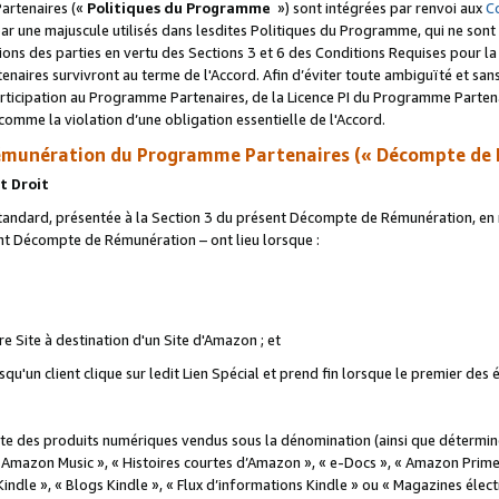
artenaires («
Politiques du Programme
») sont intégrées par renvoi aux
C
r une majuscule utilisés dans lesdites Politiques du Programme, qui ne sont 
ations des parties en vertu des Sections 3 et 6 des Conditions Requises pour l
naires survivront au terme de l'Accord. Afin d’éviter toute ambiguïté et sans l
rticipation au Programme Partenaires, de la Licence PI du Programme Partenai
mme la violation d’une obligation essentielle de l'Accord.
munération du Programme Partenaires (« Décompte de 
t Droit
ndard, présentée à la Section 3 du présent Décompte de Rémunération, en r
ent Décompte de Rémunération – ont lieu lorsque :
tre Site à destination d'un Site d'Amazon ; et
u'un client clique sur ledit Lien Spécial et prend fin lorsque le premier des
 des produits numériques vendus sous la dénomination (ainsi que déterminé 
 Amazon Music », « Histoires courtes d’Amazon », « e-Docs », « Amazon Prim
 Kindle », « Blogs Kindle », « Flux d’informations Kindle » ou « Magazines éle