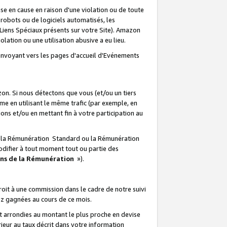
e en cause en raison d'une violation ou de toute
e robots ou de logiciels automatisés, les
Liens Spéciaux présents sur votre Site). Amazon
lation ou une utilisation abusive a eu lieu.
renvoyant vers les pages d'accueil d'Evénements
on. Si nous détectons que vous (et/ou un tiers
 en utilisant le même trafic (par exemple, en
s et/ou en mettant fin à votre participation au
ir la Rémunération Standard ou la Rémunération
odifier à tout moment tout ou partie des
ons de la Rémunération
»).
it à une commission dans le cadre de notre suivi
ez gagnées au cours de ce mois.
t arrondies au montant le plus proche en devise
ieur au taux décrit dans votre information