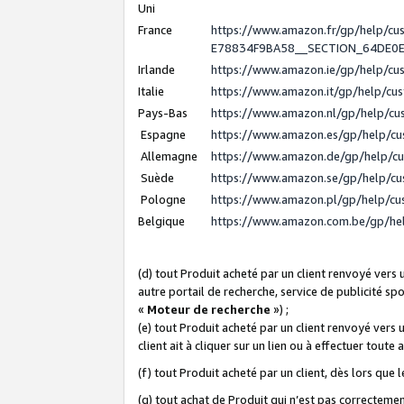
Uni
France
https://www.amazon.fr/gp/help/c
E78834F9BA58__SECTION_64DE0
Irlande
https://www.amazon.ie/gp/help/c
Italie
https://www.amazon.it/gp/help/cu
Pays-Bas
https://www.amazon.nl/gp/help/c
Espagne
https://www.amazon.es/gp/help/c
Allemagne
https://www.amazon.de/gp/help/c
Suède
https://www.amazon.se/gp/help/c
Pologne
https://www.amazon.pl/gp/help/c
Belgique
https://www.amazon.com.be/gp/h
(d) tout Produit acheté par un client renvoyé vers
autre portail de recherche, service de publicité sp
«
Moteur de recherche
») ;
(e) tout Produit acheté par un client renvoyé vers 
client ait à cliquer sur un lien ou à effectuer toute 
(f) tout Produit acheté par un client, dès lors que
(g) tout achat de Produit qui n’est pas correctemen