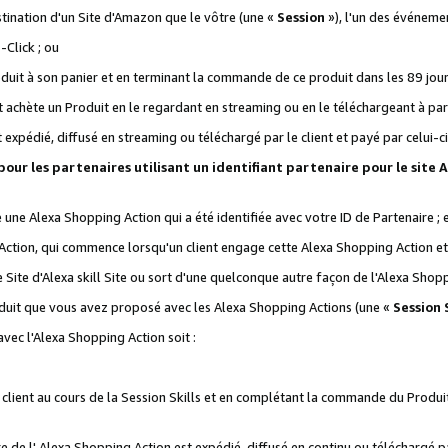
stination d'un Site d'Amazon que le vôtre (une «
Session
»), l'un des événemen
Click ; ou
it à son panier et en terminant la commande de ce produit dans les 89 jours sui
achète un Produit en le regardant en streaming ou en le téléchargeant à part
st expédié, diffusé en streaming ou téléchargé par le client et payé par celui-ci
 pour les partenaires utilisant un identifiant partenaire pour le si
ge une Alexa Shopping Action qui a été identifiée avec votre ID de Partenaire ; 
Action, qui commence lorsqu'un client engage cette Alexa Shopping Action et s
 Site d'Alexa skill Site ou sort d'une quelconque autre façon de l'Alexa Shop
uit que vous avez proposé avec les Alexa Shopping Actions (une «
Session S
vec l'Alexa Shopping Action soit :
 client au cours de la Session Skills et en complétant la commande du Produ
 de l' Alexa Shopping Action est expédié, diffusé en continu ou téléchargé par