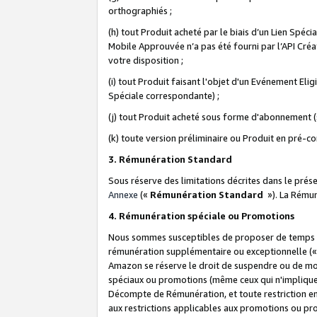
orthographiés ;
(h) tout Produit acheté par le biais d’un Lien Spéc
Mobile Approuvée n’a pas été fourni par l’API Créat
votre disposition ;
(i) tout Produit faisant l'objet d'un Evénement El
Spéciale correspondante) ;
(j) tout Produit acheté sous forme d'abonnement (s
(k) toute version préliminaire ou Produit en pré-c
3. Rémunération Standard
Sous réserve des limitations décrites dans le pré
Annexe
(«
Rémunération Standard
»). La Rému
4. Rémunération spéciale ou Promotions
Nous sommes susceptibles de proposer de temps à
rémunération supplémentaire ou exceptionnelle (
Amazon se réserve le droit de suspendre ou de mo
spéciaux ou promotions (même ceux qui n'impliquent
Décompte de Rémunération, et toute restriction e
aux restrictions applicables aux promotions ou p