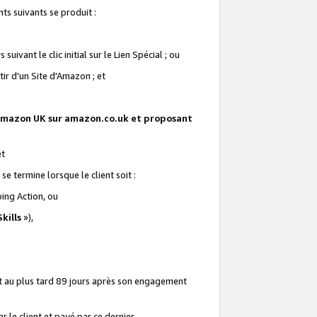
ts suivants se produit :
vant le clic initial sur le Lien Spécial ; ou
ir d'un Site d'Amazon ; et
te Amazon UK sur amazon.co.uk et proposant
et
e termine lorsque le client soit :
ping Action, ou
kills
»),
it au plus tard 89 jours après son engagement
 le client et payé par ce dernier.