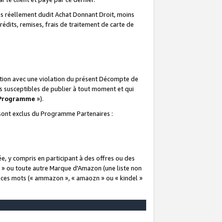
 réellement dudit Achat Donnant Droit, moins
rédits, remises, frais de traitement de carte de
elation avec une violation du présent Décompte de
s susceptibles de publier à tout moment et qui
 Programme
»).
t sont exclus du Programme Partenaires :
e, y compris en participant à des offres ou des
e » ou toute autre Marque d'Amazon (une liste non
e ces mots (« ammazon », « amaozn » ou « kindel »