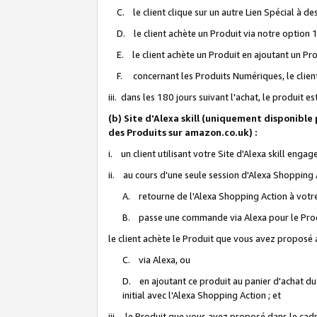
C. le client clique sur un autre Lien Spécial à de
D. le client achète un Produit via notre option 1-
E. le client achète un Produit en ajoutant un Produ
F. concernant les Produits Numériques, le client 
iii. dans les 180 jours suivant l'achat, le produit e
(b) Site d'Alexa skill (uniquement disponible
des Produits sur amazon.co.uk) :
i. un client utilisant votre Site d'Alexa skill enga
ii. au cours d'une seule session d'Alexa Shopping 
A. retourne de l'Alexa Shopping Action à votre
B. passe une commande via Alexa pour le Prod
le client achète le Produit que vous avez proposé a
C. via Alexa, ou
D. en ajoutant ce produit au panier d'achat du
initial avec l'Alexa Shopping Action ; et
iii. le Produit que vous avez proposé dans le cadre