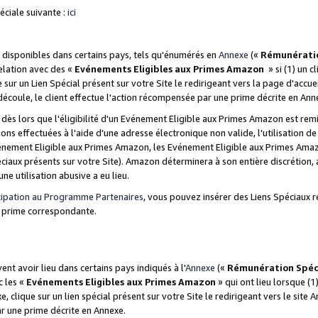
ciale suivante :
ici
disponibles dans certains pays, tels qu'énumérés en
Annexe
(«
Rémunérati
relation avec des «
Evénements Eligibles aux Primes Amazon
» si (1) un c
 sur un Lien Spécial présent sur votre Site le redirigeant vers la page d'acc
 découle, le client effectue l'action récompensée par une prime décrite en Ann
s lors que l'éligibilité d'un Evénement Eligible aux Primes Amazon est remis
ions effectuées à l'aide d'une adresse électronique non valide, l'utilisation d
nement Eligible aux Primes Amazon, les Evénement Eligible aux Primes Amazo
ciaux présents sur votre Site). Amazon déterminera à son entière discrétion, 
ne utilisation abusive a eu lieu.
cipation au Programme Partenaires
, vous pouvez insérer des Liens Spéciaux r
la prime correspondante.
t avoir lieu dans certains pays indiqués à l'
Annexe
(«
Rémunération Spéc
c les «
Evénements Eligibles aux Primes Amazon
» qui ont lieu lorsque (1)
 clique sur un lien spécial présent sur votre Site le redirigeant vers le site 
ar une prime décrite en Annexe.