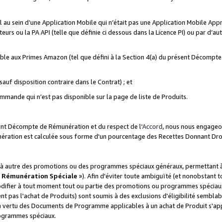
ial au sein d’une Application Mobile qui n’était pas une Application Mobile Ap
eurs ou la PA API (telle que définie ci dessous dans la Licence PI) ou par d’au
igible aux Primes Amazon (tel que défini à la Section 4(a) du présent Décomp
auf disposition contraire dans le Contrat) ; et
ommande qui n’est pas disponible sur la page de liste de Produits.
sent Décompte de Rémunération et du respect de l'
Accord
, nous nous engageo
nération est calculée sous forme d'un pourcentage des Recettes Donnant Dro
 autre des promotions ou des programmes spéciaux généraux, permettant à t
«
Rémunération Spéciale
»). Afin d'éviter toute ambiguïté (et nonobstant t
difier à tout moment tout ou partie des promotions ou programmes spéciaux.
 pas l'achat de Produits) sont soumis à des exclusions d'éligibilité semblabl
n vertu des Documents de Programme applicables à un achat de Produit s'app
rogrammes spéciaux.