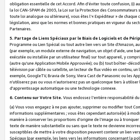
obligation essentielle de cet Accord. Afin d’éviter toute confusion, (i) a
la loi CAN-SPAM de 2003, la Loi sur la Protection des Consommateurs s
toute loi analogue ou ultérieure), vous êtes l’« Expéditeur » de chaque 
législation, ainsi que les normes et bonnes pratiques en vigueur du s
Partenaires.
5. Partage de Liens Spéciaux par le Biais de Logiciels et de Pér
Programme ou Lien Spécial ou tout autre lien vers un Site d'Amazon, au su
(par exemple, un module externe de navigation, un objet d'aide, une ba
exécutée ou installée par un utilisateur final) sur tout appareil, y comp
(autre qu'une Application Mobile Approuvée); ou (b) tout boîtier-décod
télévision par câble ou satellite, un lecteur de flux vidéo en continu, un
exemple, GoogleTV, Bravia de Sony, Viera Cast de Panasonic ou les Appli
n’utiliserez pas ou vous n’autoriserez pas un quelconque tiers à utili
d'apprentissage automatique ou une technologie connexe.
6. Contenu sur Votre Site.
Vous endossez l'entière responsabilité du
(a) Vous vous engagez à ne pas ajouter, supprimer ou modifier tout Co
informations supplémentaires ; vous êtes cependant autorisé(e) à modi
manière à conserver les proportions d’origine de l’image ou à tronquer
texte de manière substantielle ou sans que le texte ne devienne incorr
susceptibles de mettre à votre disposition peuvent contenir un lien ver
Spéciaux (par exemple, les liens vers les informations concernant la poli