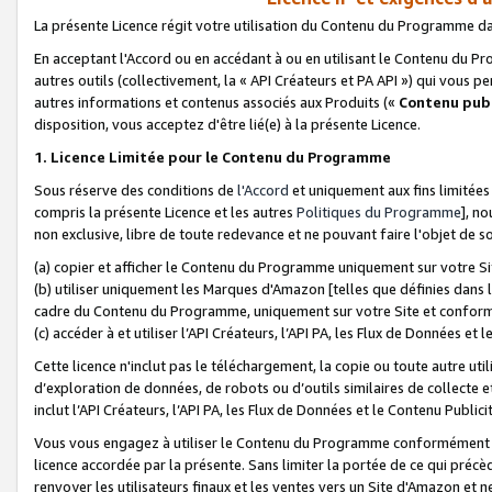
La présente Licence régit votre utilisation du Contenu du Programme d
En acceptant l'Accord ou en accédant à ou en utilisant le Contenu du P
autres outils (collectivement, la «
API Créateurs et PA API
») qui vous pe
autres informations et contenus associés aux Produits («
Contenu publ
disposition, vous acceptez d'être lié(e) à la présente Licence.
1. Licence Limitée pour le Contenu du Programme
Sous réserve des conditions de
l'Accord
et uniquement aux fins limitées
compris la présente Licence et les autres
Politiques du Programme
], n
non exclusive, libre de toute redevance et ne pouvant faire l'objet de so
(a) copier et afficher le Contenu du Programme uniquement sur votre Si
(b) utiliser uniquement les Marques d'Amazon [telles que définies dans 
cadre du Contenu du Programme, uniquement sur votre Site et confo
(c) accéder à et utiliser l’API Créateurs, l’API PA, les Flux de Données e
Cette licence n'inclut pas le téléchargement, la copie ou toute autre util
d’exploration de données, de robots ou d’outils similaires de collecte
inclut l’API Créateurs, l’API PA, les Flux de Données et le Contenu Publici
Vous vous engagez à utiliser le Contenu du Programme conformément a
licence accordée par la présente. Sans limiter la portée de ce qui pré
renvoyer les utilisateurs finaux et les ventes vers un Site d'Amazon et