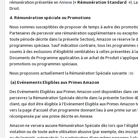
rémunération présentée en
Annexe
(«
Rémunération Standard
»). L
Droit.
4. Rémunération spéciale ou Promotions
Nous sommes susceptibles de proposer de temps à autre des promotion
Partenaires de percevoir une rémunération supplémentaire ou exceptio
toute période décrite dans la présente Section), Amazon se réserve le
programmes spéciaux. Sauf indication contraire, tous les programmes s
soumis à des exclusions d'éligibilité semblables à celles présentées à 
Documents de Programme applicables à un achat de Produit s'appliquera
promotions ou programmes spéciaux.
Nous proposons actuellement la Rémunération Spéciale suivante :
ici
(a) Evénements Eligibles aux Primes Amazon
Des Evénements Eligibles aux Primes Amazon sont disponibles dans cer
percevrez la Rémunération Spéciale décrite dans la présente Section 4(
client, qui doit être éligible à l'Evénement Eligible aux Primes Amazon te
vers la page d'accueil d'un programme donnant lieu à une prime sur un Si
récompensée par une prime décrite en Annexe.
Amazon ne versera aucune Rémunération Spéciale dès lors que l'éligibi
violation ou de toute autre utilisation abusive (par exemple, des inscrip
ou de logiciels automatisés, la participation d'une même personne à p