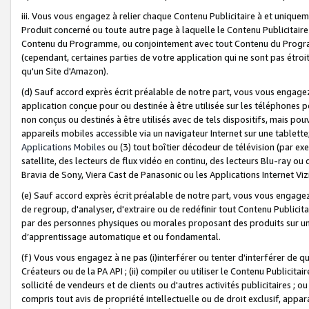
iii. Vous vous engagez à relier chaque Contenu Publicitaire à et uniqu
Produit concerné ou toute autre page à laquelle le Contenu Publicitaire
Contenu du Programme, ou conjointement avec tout Contenu du Programm
(cependant, certaines parties de votre application qui ne sont pas étroi
qu'un Site d'Amazon).
(d) Sauf accord exprès écrit préalable de notre part, vous vous engagez à
application conçue pour ou destinée à être utilisée sur les téléphones p
non conçus ou destinés à être utilisés avec de tels dispositifs, mais pouv
appareils mobiles accessible via un navigateur Internet sur une tablett
Applications Mobiles
ou (3) tout boîtier décodeur de télévision (par ex
satellite, des lecteurs de flux vidéo en continu, des lecteurs Blu-ray o
Bravia de Sony, Viera Cast de Panasonic ou les Applications Internet Viz
(e) Sauf accord exprès écrit préalable de notre part, vous vous engagez 
de regroup, d'analyser, d'extraire ou de redéfinir tout Contenu Publicitai
par des personnes physiques ou morales proposant des produits sur un
d’apprentissage automatique et ou fondamental.
(f) Vous vous engagez à ne pas (i)interférer ou tenter d'interférer de 
Créateurs ou de la PA API ; (ii) compiler ou utiliser le Contenu Publicita
sollicité de vendeurs et de clients ou d'autres activités publicitaires ; ou (
compris tout avis de propriété intellectuelle ou de droit exclusif, appar