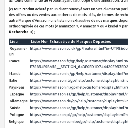
(b) toute commande de Produit ayant fait l'objet d'une annulation, d'u
(c) tout Produit acheté par un client renvoyé vers un Site d'Amazon par
des offres ou des ventes aux enchères de mots-clés, de termes de reche
autre Marque d'Amazon (une liste non exhaustive de nos marques déposée
orthographiée de ces mots (« ammazon », « amaozn » ou « kindel » par
Recherche
») ;
Lieu
Liste Non Exhaustive de Marques Déposées
Royaume-
https://www.amazon.co.uk/gp/feature.html?ie=UTF8&
Uni
France
https://www.amazon.fr/gp/help/customer/display.ht
E78834F9BA58__SECTION_64DE0ED1D744420E933ED
Irlande
https://www.amazon.ie/gp/help/customer/display.htm
Italie
https://www.amazon.it/gp/help/customer/display.html
Pays-Bas
https://www.amazon.nl/gp/help/customer/display.html
Espagne
https://www.amazon.es/gp/help/customer/display.html
Allemagne
https://www.amazon.de/gp/help/customer/display.htm
Suède
https://www.amazon.se/gp/help/customer/display.htm
Pologne
https://www.amazon.pl/gp/help/customer/display.html
Belgique
https://www.amazon.com.be/gp/help/customer/displa