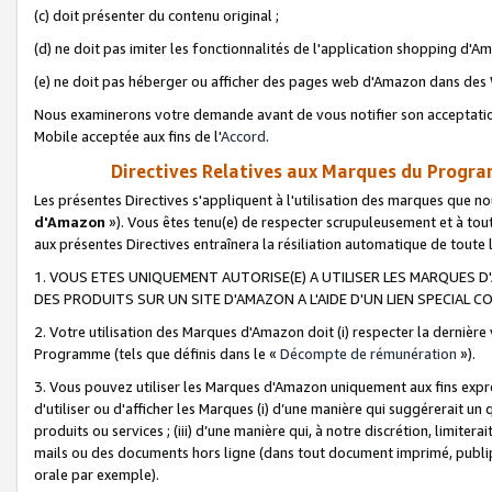
(c) doit présenter du contenu original ;
(d) ne doit pas imiter les fonctionnalités de l'application shopping d'Am
(e) ne doit pas héberger ou afficher des pages web d'Amazon dans de
Nous examinerons votre demande avant de vous notifier son acceptatio
Mobile acceptée aux fins de l'
Accord
.
Directives Relatives aux Marques du Progra
Les présentes Directives s'appliquent à l'utilisation des marques que
d'Amazon
»). Vous êtes tenu(e) de respecter scrupuleusement et à tou
aux présentes Directives entraînera la résiliation automatique de toute
1. VOUS ETES UNIQUEMENT AUTORISE(E) A UTILISER LES MARQUES D'
DES PRODUITS SUR UN SITE D'AMAZON A L'AIDE D'UN LIEN SPECIAL 
2. Votre utilisation des Marques d'Amazon doit (i) respecter la dernière
Programme (tels que définis dans le «
Décompte de rémunération
»).
3. Vous pouvez utiliser les Marques d'Amazon uniquement aux fins expr
d'utiliser ou d'afficher les Marques (i) d’une manière qui suggérerait un
produits ou services ; (iii) d’une manière qui, à notre discrétion, limit
mails ou des documents hors ligne (dans tout document imprimé, publip
orale par exemple).