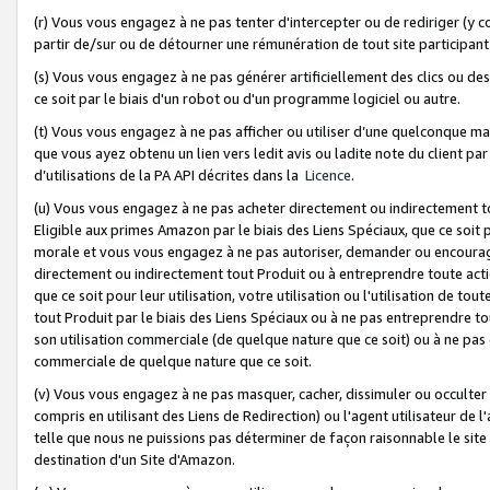
(r) Vous vous engagez à ne pas tenter d'intercepter ou de rediriger (y comp
partir de/sur ou de détourner une rémunération de tout site participa
(s) Vous vous engagez à ne pas générer artificiellement des clics ou de
ce soit par le biais d'un robot ou d'un programme logiciel ou autre.
(t) Vous vous engagez à ne pas afficher ou utiliser d’une quelconque man
que vous ayez obtenu un lien vers ledit avis ou ladite note du client par
d’utilisations de la PA API décrites dans la
Licence
.
(u) Vous vous engagez à ne pas acheter directement ou indirectement t
Eligible aux primes Amazon par le biais des Liens Spéciaux, que ce soit 
morale et vous vous engagez à ne pas autoriser, demander ou encourager
directement ou indirectement tout Produit ou à entreprendre toute acti
que ce soit pour leur utilisation, votre utilisation ou l'utilisation de
tout Produit par le biais des Liens Spéciaux ou à ne pas entreprendre t
son utilisation commerciale (de quelque nature que ce soit) ou à ne pas o
commerciale de quelque nature que ce soit.
(v) Vous vous engagez à ne pas masquer, cacher, dissimuler ou occulter 
compris en utilisant des Liens de Redirection) ou l'agent utilisateur de 
telle que nous ne puissions pas déterminer de façon raisonnable le site ou
destination d'un Site d'Amazon.