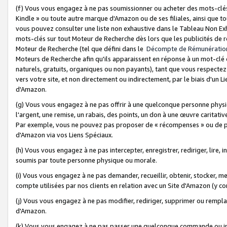
(f) Vous vous engagez à ne pas soumissionner ou acheter des mots-clés,
Kindle » ou toute autre marque d'Amazon ou de ses filiales, ainsi que t
vous pouvez consulter une liste non exhaustive dans le Tableau Non Ex
mots-clés sur tout Moteur de Recherche dès lors que les publicités de 
Moteur de Recherche (tel que défini dans le
Décompte de Rémunératio
Moteurs de Recherche afin qu'ils apparaissent en réponse à un mot-clé o
naturels, gratuits, organiques ou non payants), tant que vous respectez 
vers votre site, et non directement ou indirectement, par le biais d'un Li
d'Amazon.
(g) Vous vous engagez à ne pas offrir à une quelconque personne physi
l'argent, une remise, un rabais, des points, un don à une œuvre caritativ
Par exemple, vous ne pouvez pas proposer de « récompenses » ou de p
d'Amazon via vos Liens Spéciaux.
(h) Vous vous engagez à ne pas intercepter, enregistrer, rediriger, lire
soumis par toute personne physique ou morale.
(i) Vous vous engagez à ne pas demander, recueillir, obtenir, stocker, 
compte utilisées par nos clients en relation avec un Site d'Amazon (y c
(j) Vous vous engagez à ne pas modifier, rediriger, supprimer ou rempla
d'Amazon.
(k) Vous vous engagez à ne pas passer une quelconque commande ou init