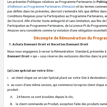
Les présentes Politiques relatives au Programme Partenaires («
Politi
d’Adhésion au Programme Partenaires d'Amazon
et les termes commenç
pas définis dans les présentes, devront s'entendre tels que définis dans 
Conditions Requises pour la Participation au Programme Partenaires, ai
de l'Accord. Afin d’éviter toute ambiguïté et sans limitation, aux fins de
Participation au Programme Partenaires, de la Licence PI du Programme 
Amazon sera considérée comme la violation d’une obligation essentielle
Décompte de Rémunération du Program
1. Achats Donnant Droit et Recettes Donnant Droit
Nous nous engageons à verser la Rémunération Standard, présentée à l
Donnant Droit
» qui – sous réserve des exclusions décrites dans le p
(a) Lien spécial sur votre Site :
i. un client clique sur un Lien Spécial placé sur votre Site à destination
ii. au cours d'une même session, qui commence lorsqu'un client clique s
produit :
A. 24 heures se sont écoulées depuis le clic,
B. le client commande un Produit, exception faite des produits numéri