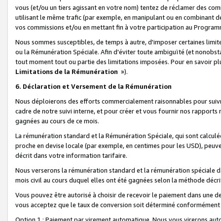
vous (et/ou un tiers agissant en votre nom) tentez de réclamer des c
utilisant le même trafic (par exemple, en manipulant ou en combinant 
vos commissions et/ou en mettant fin à votre participation au Progra
Nous sommes susceptibles, de temps à autre, d'imposer certaines limit
ou la Rémunération Spéciale. Afin d'éviter toute ambiguïté (et nonobst
tout moment tout ou partie des limitations imposées. Pour en savoir plus
Limitations de la Rémunération
»).
6. Déclaration et Versement de la Rémunération
Nous déploierons des efforts commercialement raisonnables pour suivr
cadre de notre suivi interne, et pour créer et vous fournir nos rapport
gagnées au cours de ce mois.
La rémunération standard et la Rémunération Spéciale, qui sont calcul
proche en devise locale (par exemple, en centimes pour les USD), peuve
décrit dans votre information tarifaire.
Nous verserons la rémunération standard et la rémunération spéciale da
mois civil au cours duquel elles ont été gagnées selon la méthode décr
Vous pouvez être autorisé à choisir de recevoir le paiement dans une dev
vous acceptez que le taux de conversion soit déterminé conformément
Option 1 : Paiement par virement automatique.
Nous vous virerons aut