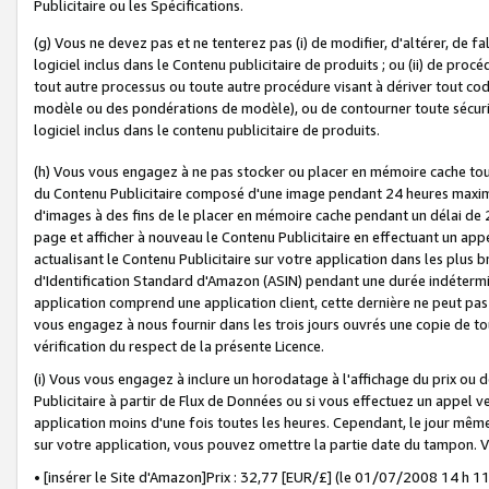
Publicitaire ou les Spécifications.
(g) Vous ne devez pas et ne tenterez pas (i) de modifier, d'altérer, de f
logiciel inclus dans le Contenu publicitaire de produits ; ou (ii) de proc
tout autre processus ou toute autre procédure visant à dériver tout c
modèle ou des pondérations de modèle), ou de contourner toute sécurité a
logiciel inclus dans le contenu publicitaire de produits.
(h) Vous vous engagez à ne pas stocker ou placer en mémoire cache tou
du Contenu Publicitaire composé d'une image pendant 24 heures maxim
d'images à des fins de le placer en mémoire cache pendant un délai de
page et afficher à nouveau le Contenu Publicitaire en effectuant un app
actualisant le Contenu Publicitaire sur votre application dans les plus 
d'Identification Standard d'Amazon (ASIN) pendant une durée indéterminé
application comprend une application client, cette dernière ne peut pa
vous engagez à nous fournir dans les trois jours ouvrés une copie de tou
vérification du respect de la présente Licence.
(i) Vous vous engagez à inclure un horodatage à l'affichage du prix ou 
Publicitaire à partir de Flux de Données ou si vous effectuez un appel ve
application moins d'une fois toutes les heures. Cependant, le jour même
sur votre application, vous pouvez omettre la partie date du tampon.
• [insérer le Site d'Amazon]Prix : 32,77 [EUR/£] (le 01/07/2008 14 h 11 