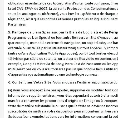
obligation essentielle de cet Accord. Afin d’éviter toute confusion, (i) a
la loi CAN-SPAM de 2003, la Loi sur la Protection des Consommateurs s
toute loi analogue ou ultérieure), vous êtes l’« Expéditeur » de chaque 
législation, ainsi que les normes et bonnes pratiques en vigueur du s
Partenaires.
5. Partage de Liens Spéciaux par le Biais de Logiciels et de Pér
Programme ou Lien Spécial ou tout autre lien vers un Site d'Amazon, au su
(par exemple, un module externe de navigation, un objet d'aide, une ba
exécutée ou installée par un utilisateur final) sur tout appareil, y comp
(autre qu'une Application Mobile Approuvée); ou (b) tout boîtier-décod
télévision par câble ou satellite, un lecteur de flux vidéo en continu, un
exemple, GoogleTV, Bravia de Sony, Viera Cast de Panasonic ou les Appli
n’utiliserez pas ou vous n’autoriserez pas un quelconque tiers à utili
d'apprentissage automatique ou une technologie connexe.
6. Contenu sur Votre Site.
Vous endossez l'entière responsabilité du
(a) Vous vous engagez à ne pas ajouter, supprimer ou modifier tout Co
informations supplémentaires ; vous êtes cependant autorisé(e) à modi
manière à conserver les proportions d’origine de l’image ou à tronquer
texte de manière substantielle ou sans que le texte ne devienne incorr
susceptibles de mettre à votre disposition peuvent contenir un lien ver
Spéciaux (par exemple, les liens vers les informations concernant la poli