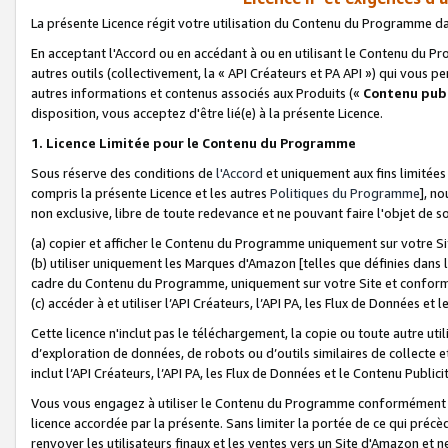
La présente Licence régit votre utilisation du Contenu du Programme d
En acceptant l'Accord ou en accédant à ou en utilisant le Contenu du P
autres outils (collectivement, la «
API Créateurs et PA API
») qui vous pe
autres informations et contenus associés aux Produits («
Contenu publ
disposition, vous acceptez d'être lié(e) à la présente Licence.
1. Licence Limitée pour le Contenu du Programme
Sous réserve des conditions de
l'Accord
et uniquement aux fins limitées
compris la présente Licence et les autres
Politiques du Programme
], n
non exclusive, libre de toute redevance et ne pouvant faire l'objet de so
(a) copier et afficher le Contenu du Programme uniquement sur votre Si
(b) utiliser uniquement les Marques d'Amazon [telles que définies dans 
cadre du Contenu du Programme, uniquement sur votre Site et confo
(c) accéder à et utiliser l’API Créateurs, l’API PA, les Flux de Données e
Cette licence n'inclut pas le téléchargement, la copie ou toute autre util
d’exploration de données, de robots ou d’outils similaires de collecte
inclut l’API Créateurs, l’API PA, les Flux de Données et le Contenu Publici
Vous vous engagez à utiliser le Contenu du Programme conformément a
licence accordée par la présente. Sans limiter la portée de ce qui pré
renvoyer les utilisateurs finaux et les ventes vers un Site d'Amazon et