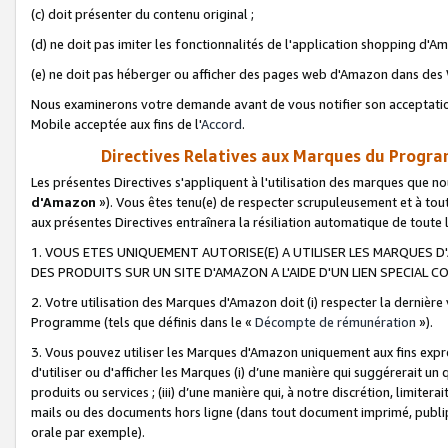
(c) doit présenter du contenu original ;
(d) ne doit pas imiter les fonctionnalités de l'application shopping d'Am
(e) ne doit pas héberger ou afficher des pages web d'Amazon dans de
Nous examinerons votre demande avant de vous notifier son acceptatio
Mobile acceptée aux fins de l'
Accord
.
Directives Relatives aux Marques du Progra
Les présentes Directives s'appliquent à l'utilisation des marques que
d'Amazon
»). Vous êtes tenu(e) de respecter scrupuleusement et à tou
aux présentes Directives entraînera la résiliation automatique de toute
1. VOUS ETES UNIQUEMENT AUTORISE(E) A UTILISER LES MARQUES D'
DES PRODUITS SUR UN SITE D'AMAZON A L'AIDE D'UN LIEN SPECIAL 
2. Votre utilisation des Marques d'Amazon doit (i) respecter la dernière
Programme (tels que définis dans le «
Décompte de rémunération
»).
3. Vous pouvez utiliser les Marques d'Amazon uniquement aux fins expr
d'utiliser ou d'afficher les Marques (i) d’une manière qui suggérerait un
produits ou services ; (iii) d’une manière qui, à notre discrétion, limit
mails ou des documents hors ligne (dans tout document imprimé, publip
orale par exemple).