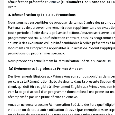
rémunération présentée en
Annexe
(«
Rémunération Standard
»). L
Droit.
4. Rémunération spéciale ou Promotions
Nous sommes susceptibles de proposer de temps à autre des promotion
Partenaires de percevoir une rémunération supplémentaire ou exceptio
toute période décrite dans la présente Section), Amazon se réserve le
programmes spéciaux. Sauf indication contraire, tous les programmes s
soumis à des exclusions d'éligibilité semblables à celles présentées à 
Documents de Programme applicables à un achat de Produit s'appliquera
promotions ou programmes spéciaux.
Nous proposons actuellement la Rémunération Spéciale suivante :
ici
(a) Evénements Eligibles aux Primes Amazon
Des Evénements Eligibles aux Primes Amazon sont disponibles dans cer
percevrez la Rémunération Spéciale décrite dans la présente Section 4(
client, qui doit être éligible à l'Evénement Eligible aux Primes Amazon te
vers la page d'accueil d'un programme donnant lieu à une prime sur un Si
récompensée par une prime décrite en Annexe.
Amazon ne versera aucune Rémunération Spéciale dès lors que l'éligibi
violation ou de toute autre utilisation abusive (par exemple, des inscrip
ou de logiciels automatisés, la participation d'une même personne à p