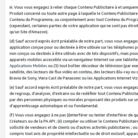
iii. Vous vous engagez à relier chaque Contenu Publicitaire à et uniqu
Produit concerné ou toute autre page à laquelle le Contenu Publicitaire
Contenu du Programme, ou conjointement avec tout Contenu du Programm
(cependant, certaines parties de votre application qui ne sont pas étroi
qu'un Site d'Amazon).
(d) Sauf accord exprès écrit préalable de notre part, vous vous engagez à
application conçue pour ou destinée à être utilisée sur les téléphones p
non conçus ou destinés à être utilisés avec de tels dispositifs, mais pouv
appareils mobiles accessible via un navigateur Internet sur une tablett
Applications Mobiles
ou (3) tout boîtier décodeur de télévision (par ex
satellite, des lecteurs de flux vidéo en continu, des lecteurs Blu-ray o
Bravia de Sony, Viera Cast de Panasonic ou les Applications Internet Viz
(e) Sauf accord exprès écrit préalable de notre part, vous vous engagez 
de regroup, d'analyser, d'extraire ou de redéfinir tout Contenu Publicitai
par des personnes physiques ou morales proposant des produits sur un
d’apprentissage automatique et ou fondamental.
(f) Vous vous engagez à ne pas (i)interférer ou tenter d'interférer de 
Créateurs ou de la PA API ; (ii) compiler ou utiliser le Contenu Publicita
sollicité de vendeurs et de clients ou d'autres activités publicitaires ; ou (
compris tout avis de propriété intellectuelle ou de droit exclusif, appar