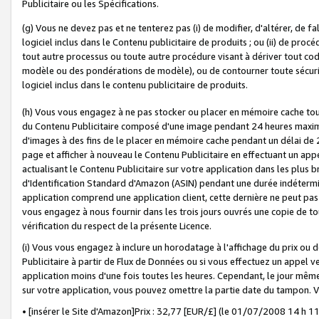
Publicitaire ou les Spécifications.
(g) Vous ne devez pas et ne tenterez pas (i) de modifier, d'altérer, de f
logiciel inclus dans le Contenu publicitaire de produits ; ou (ii) de proc
tout autre processus ou toute autre procédure visant à dériver tout c
modèle ou des pondérations de modèle), ou de contourner toute sécurité a
logiciel inclus dans le contenu publicitaire de produits.
(h) Vous vous engagez à ne pas stocker ou placer en mémoire cache tou
du Contenu Publicitaire composé d'une image pendant 24 heures maxim
d'images à des fins de le placer en mémoire cache pendant un délai de
page et afficher à nouveau le Contenu Publicitaire en effectuant un app
actualisant le Contenu Publicitaire sur votre application dans les plus 
d'Identification Standard d'Amazon (ASIN) pendant une durée indéterminé
application comprend une application client, cette dernière ne peut pa
vous engagez à nous fournir dans les trois jours ouvrés une copie de tou
vérification du respect de la présente Licence.
(i) Vous vous engagez à inclure un horodatage à l'affichage du prix ou 
Publicitaire à partir de Flux de Données ou si vous effectuez un appel ve
application moins d'une fois toutes les heures. Cependant, le jour même
sur votre application, vous pouvez omettre la partie date du tampon.
• [insérer le Site d'Amazon]Prix : 32,77 [EUR/£] (le 01/07/2008 14 h 11 