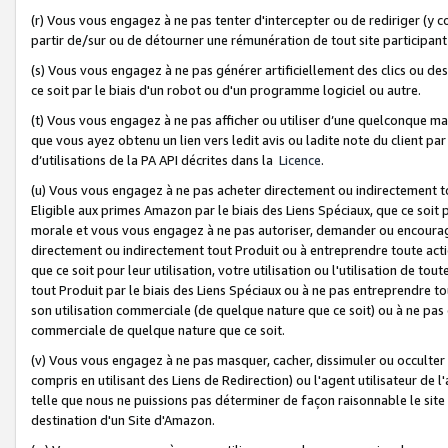
(r) Vous vous engagez à ne pas tenter d'intercepter ou de rediriger (y comp
partir de/sur ou de détourner une rémunération de tout site participa
(s) Vous vous engagez à ne pas générer artificiellement des clics ou de
ce soit par le biais d'un robot ou d'un programme logiciel ou autre.
(t) Vous vous engagez à ne pas afficher ou utiliser d’une quelconque man
que vous ayez obtenu un lien vers ledit avis ou ladite note du client par
d’utilisations de la PA API décrites dans la
Licence
.
(u) Vous vous engagez à ne pas acheter directement ou indirectement t
Eligible aux primes Amazon par le biais des Liens Spéciaux, que ce soit 
morale et vous vous engagez à ne pas autoriser, demander ou encourager
directement ou indirectement tout Produit ou à entreprendre toute acti
que ce soit pour leur utilisation, votre utilisation ou l'utilisation de
tout Produit par le biais des Liens Spéciaux ou à ne pas entreprendre t
son utilisation commerciale (de quelque nature que ce soit) ou à ne pas o
commerciale de quelque nature que ce soit.
(v) Vous vous engagez à ne pas masquer, cacher, dissimuler ou occulter 
compris en utilisant des Liens de Redirection) ou l'agent utilisateur de 
telle que nous ne puissions pas déterminer de façon raisonnable le site ou
destination d'un Site d'Amazon.