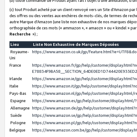
(b) toute commande de Produit ayant fait l'objet d'une annulation, d'u
(c) tout Produit acheté par un client renvoyé vers un Site d'Amazon par
des offres ou des ventes aux enchères de mots-clés, de termes de reche
autre Marque d'Amazon (une liste non exhaustive de nos marques déposée
orthographiée de ces mots (« ammazon », « amaozn » ou « kindel » par
Recherche
») ;
Lieu
Liste Non Exhaustive de Marques Déposées
Royaume-
https://www.amazon.co.uk/gp/feature.html?ie=UTF8&
Uni
France
https://www.amazon.fr/gp/help/customer/display.ht
E78834F9BA58__SECTION_64DE0ED1D744420E933ED
Irlande
https://www.amazon.ie/gp/help/customer/display.htm
Italie
https://www.amazon.it/gp/help/customer/display.html
Pays-Bas
https://www.amazon.nl/gp/help/customer/display.html
Espagne
https://www.amazon.es/gp/help/customer/display.html
Allemagne
https://www.amazon.de/gp/help/customer/display.htm
Suède
https://www.amazon.se/gp/help/customer/display.htm
Pologne
https://www.amazon.pl/gp/help/customer/display.html
Belgique
https://www.amazon.com.be/gp/help/customer/displa