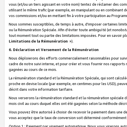
vous (et/ou un tiers agissant en votre nom) tentez de réclamer des c
utilisant le même trafic (par exemple, en manipulant ou en combinant 
vos commissions et/ou en mettant fin à votre participation au Progra
Nous sommes susceptibles, de temps à autre, d'imposer certaines limit
ou la Rémunération Spéciale. Afin d'éviter toute ambiguïté (et nonobst
tout moment tout ou partie des limitations imposées. Pour en savoir plus
Limitations de la Rémunération
»).
6. Déclaration et Versement de la Rémunération
Nous déploierons des efforts commercialement raisonnables pour suivr
cadre de notre suivi interne, et pour créer et vous fournir nos rapport
gagnées au cours de ce mois.
La rémunération standard et la Rémunération Spéciale, qui sont calcul
proche en devise locale (par exemple, en centimes pour les USD), peuve
décrit dans votre information tarifaire.
Nous verserons la rémunération standard et la rémunération spéciale da
mois civil au cours duquel elles ont été gagnées selon la méthode décr
Vous pouvez être autorisé à choisir de recevoir le paiement dans une dev
vous acceptez que le taux de conversion soit déterminé conformément
Option 1 : Paiement par virement automatique.
Nous vous virerons aut