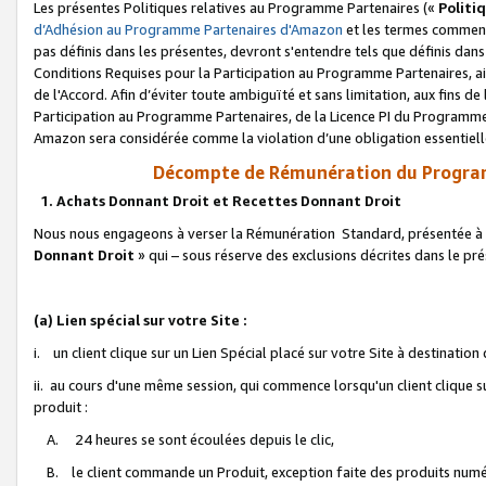
Les présentes Politiques relatives au Programme Partenaires («
Politi
d’Adhésion au Programme Partenaires d'Amazon
et les termes commenç
pas définis dans les présentes, devront s'entendre tels que définis dans 
Conditions Requises pour la Participation au Programme Partenaires, ai
de l'Accord. Afin d’éviter toute ambiguïté et sans limitation, aux fins de
Participation au Programme Partenaires, de la Licence PI du Programme 
Amazon sera considérée comme la violation d’une obligation essentielle
Décompte de Rémunération du Program
1. Achats Donnant Droit et Recettes Donnant Droit
Nous nous engageons à verser la Rémunération Standard, présentée à l
Donnant Droit
» qui – sous réserve des exclusions décrites dans le p
(a) Lien spécial sur votre Site :
i. un client clique sur un Lien Spécial placé sur votre Site à destination
ii. au cours d'une même session, qui commence lorsqu'un client clique s
produit :
A. 24 heures se sont écoulées depuis le clic,
B. le client commande un Produit, exception faite des produits numéri