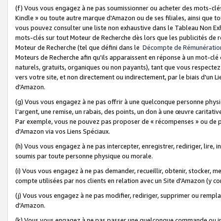
(f) Vous vous engagez à ne pas soumissionner ou acheter des mots-clés,
Kindle » ou toute autre marque d'Amazon ou de ses filiales, ainsi que t
vous pouvez consulter une liste non exhaustive dans le Tableau Non Ex
mots-clés sur tout Moteur de Recherche dès lors que les publicités de 
Moteur de Recherche (tel que défini dans le
Décompte de Rémunératio
Moteurs de Recherche afin qu'ils apparaissent en réponse à un mot-clé o
naturels, gratuits, organiques ou non payants), tant que vous respectez 
vers votre site, et non directement ou indirectement, par le biais d'un Li
d'Amazon.
(g) Vous vous engagez à ne pas offrir à une quelconque personne physi
l'argent, une remise, un rabais, des points, un don à une œuvre caritativ
Par exemple, vous ne pouvez pas proposer de « récompenses » ou de p
d'Amazon via vos Liens Spéciaux.
(h) Vous vous engagez à ne pas intercepter, enregistrer, rediriger, lire
soumis par toute personne physique ou morale.
(i) Vous vous engagez à ne pas demander, recueillir, obtenir, stocker, 
compte utilisées par nos clients en relation avec un Site d'Amazon (y c
(j) Vous vous engagez à ne pas modifier, rediriger, supprimer ou rempla
d'Amazon.
(k) Vous vous engagez à ne pas passer une quelconque commande ou init