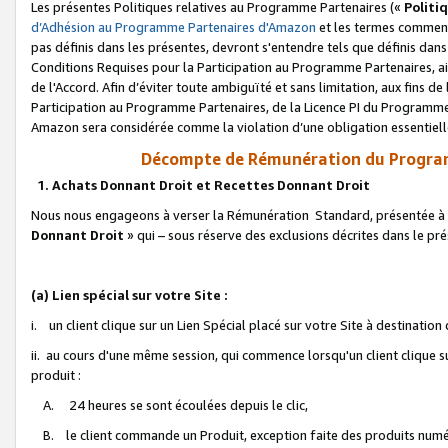
Les présentes Politiques relatives au Programme Partenaires («
Politi
d’Adhésion au Programme Partenaires d'Amazon
et les termes commenç
pas définis dans les présentes, devront s'entendre tels que définis dans 
Conditions Requises pour la Participation au Programme Partenaires, ai
de l'Accord. Afin d’éviter toute ambiguïté et sans limitation, aux fins de
Participation au Programme Partenaires, de la Licence PI du Programme 
Amazon sera considérée comme la violation d’une obligation essentielle
Décompte de Rémunération du Program
1. Achats Donnant Droit et Recettes Donnant Droit
Nous nous engageons à verser la Rémunération Standard, présentée à l
Donnant Droit
» qui – sous réserve des exclusions décrites dans le p
(a) Lien spécial sur votre Site :
i. un client clique sur un Lien Spécial placé sur votre Site à destination
ii. au cours d'une même session, qui commence lorsqu'un client clique s
produit :
A. 24 heures se sont écoulées depuis le clic,
B. le client commande un Produit, exception faite des produits numéri