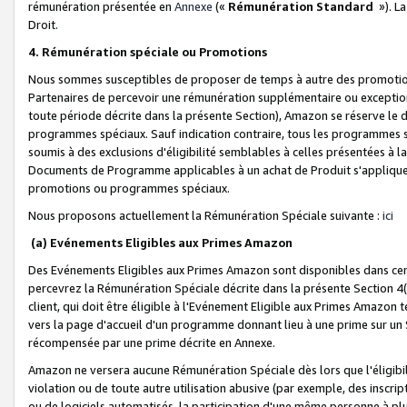
rémunération présentée en
Annexe
(«
Rémunération Standard
»). L
Droit.
4. Rémunération spéciale ou Promotions
Nous sommes susceptibles de proposer de temps à autre des promotion
Partenaires de percevoir une rémunération supplémentaire ou exceptio
toute période décrite dans la présente Section), Amazon se réserve le
programmes spéciaux. Sauf indication contraire, tous les programmes s
soumis à des exclusions d'éligibilité semblables à celles présentées à 
Documents de Programme applicables à un achat de Produit s'appliquera
promotions ou programmes spéciaux.
Nous proposons actuellement la Rémunération Spéciale suivante :
ici
(a) Evénements Eligibles aux Primes Amazon
Des Evénements Eligibles aux Primes Amazon sont disponibles dans cer
percevrez la Rémunération Spéciale décrite dans la présente Section 4(
client, qui doit être éligible à l'Evénement Eligible aux Primes Amazon te
vers la page d'accueil d'un programme donnant lieu à une prime sur un Si
récompensée par une prime décrite en Annexe.
Amazon ne versera aucune Rémunération Spéciale dès lors que l'éligibi
violation ou de toute autre utilisation abusive (par exemple, des inscrip
ou de logiciels automatisés, la participation d'une même personne à p