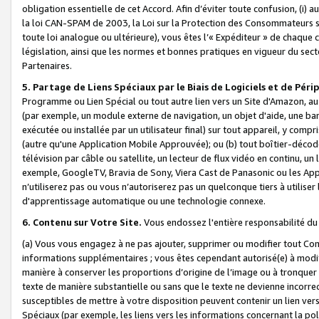
obligation essentielle de cet Accord. Afin d’éviter toute confusion, (i) a
la loi CAN-SPAM de 2003, la Loi sur la Protection des Consommateurs s
toute loi analogue ou ultérieure), vous êtes l’« Expéditeur » de chaque 
législation, ainsi que les normes et bonnes pratiques en vigueur du s
Partenaires.
5. Partage de Liens Spéciaux par le Biais de Logiciels et de Pér
Programme ou Lien Spécial ou tout autre lien vers un Site d'Amazon, au su
(par exemple, un module externe de navigation, un objet d'aide, une ba
exécutée ou installée par un utilisateur final) sur tout appareil, y comp
(autre qu'une Application Mobile Approuvée); ou (b) tout boîtier-décod
télévision par câble ou satellite, un lecteur de flux vidéo en continu, un
exemple, GoogleTV, Bravia de Sony, Viera Cast de Panasonic ou les Appli
n’utiliserez pas ou vous n’autoriserez pas un quelconque tiers à utili
d'apprentissage automatique ou une technologie connexe.
6. Contenu sur Votre Site.
Vous endossez l'entière responsabilité du
(a) Vous vous engagez à ne pas ajouter, supprimer ou modifier tout Co
informations supplémentaires ; vous êtes cependant autorisé(e) à modi
manière à conserver les proportions d’origine de l’image ou à tronquer
texte de manière substantielle ou sans que le texte ne devienne incorr
susceptibles de mettre à votre disposition peuvent contenir un lien ver
Spéciaux (par exemple, les liens vers les informations concernant la poli