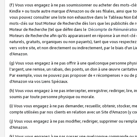
(f) Vous vous engagez à ne pas soumissionner ou acheter des mots-clés,
Kindle » ou toute autre marque d'Amazon ou de ses filiales, ainsi que t
vous pouvez consulter une liste non exhaustive dans le Tableau Non Ex
mots-clés sur tout Moteur de Recherche dès lors que les publicités de 
Moteur de Recherche (tel que défini dans le
Décompte de Rémunératio
Moteurs de Recherche afin qu'ils apparaissent en réponse à un mot-clé o
naturels, gratuits, organiques ou non payants), tant que vous respectez 
vers votre site, et non directement ou indirectement, par le biais d'un Li
d'Amazon.
(g) Vous vous engagez à ne pas offrir à une quelconque personne physi
l'argent, une remise, un rabais, des points, un don à une œuvre caritativ
Par exemple, vous ne pouvez pas proposer de « récompenses » ou de p
d'Amazon via vos Liens Spéciaux.
(h) Vous vous engagez à ne pas intercepter, enregistrer, rediriger, lire
soumis par toute personne physique ou morale.
(i) Vous vous engagez à ne pas demander, recueillir, obtenir, stocker, 
compte utilisées par nos clients en relation avec un Site d'Amazon (y c
(j) Vous vous engagez à ne pas modifier, rediriger, supprimer ou rempla
d'Amazon.
(k) Vous vous engagez à ne pas passer une quelconque commande ou init