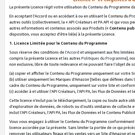
La présente Licence régit votre utilisation du Contenu du Programme d
En acceptant l'Accord ou en accédant à ou en utilisant le Contenu du P
autres outils (collectivement, la «
API Créateurs et PA API
») qui vous pe
autres informations et contenus associés aux Produits («
Contenu publ
disposition, vous acceptez d'être lié(e) à la présente Licence.
1. Licence Limitée pour le Contenu du Programme
Sous réserve des conditions de
l'Accord
et uniquement aux fins limitées
compris la présente Licence et les autres
Politiques du Programme
], n
non exclusive, libre de toute redevance et ne pouvant faire l'objet de so
(a) copier et afficher le Contenu du Programme uniquement sur votre Si
(b) utiliser uniquement les Marques d'Amazon [telles que définies dans 
cadre du Contenu du Programme, uniquement sur votre Site et confo
(c) accéder à et utiliser l’API Créateurs, l’API PA, les Flux de Données e
Cette licence n'inclut pas le téléchargement, la copie ou toute autre util
d’exploration de données, de robots ou d’outils similaires de collecte
inclut l’API Créateurs, l’API PA, les Flux de Données et le Contenu Publici
Vous vous engagez à utiliser le Contenu du Programme conformément a
licence accordée par la présente. Sans limiter la portée de ce qui pré
renvoyer les utilisateurs finaux et les ventes vers un Site d'Amazon et