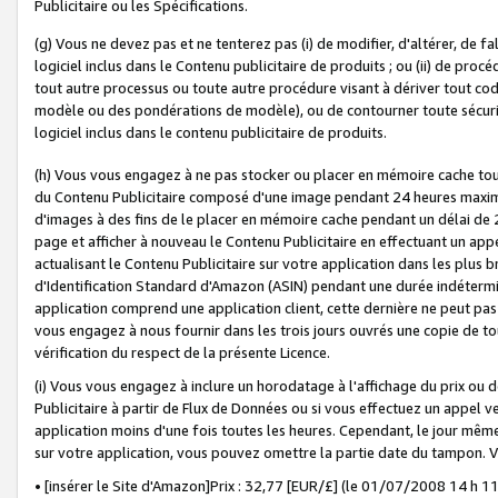
Publicitaire ou les Spécifications.
(g) Vous ne devez pas et ne tenterez pas (i) de modifier, d'altérer, de f
logiciel inclus dans le Contenu publicitaire de produits ; ou (ii) de proc
tout autre processus ou toute autre procédure visant à dériver tout c
modèle ou des pondérations de modèle), ou de contourner toute sécurité a
logiciel inclus dans le contenu publicitaire de produits.
(h) Vous vous engagez à ne pas stocker ou placer en mémoire cache tou
du Contenu Publicitaire composé d'une image pendant 24 heures maxim
d'images à des fins de le placer en mémoire cache pendant un délai de
page et afficher à nouveau le Contenu Publicitaire en effectuant un app
actualisant le Contenu Publicitaire sur votre application dans les plus 
d'Identification Standard d'Amazon (ASIN) pendant une durée indéterminé
application comprend une application client, cette dernière ne peut pa
vous engagez à nous fournir dans les trois jours ouvrés une copie de tou
vérification du respect de la présente Licence.
(i) Vous vous engagez à inclure un horodatage à l'affichage du prix ou 
Publicitaire à partir de Flux de Données ou si vous effectuez un appel ve
application moins d'une fois toutes les heures. Cependant, le jour même
sur votre application, vous pouvez omettre la partie date du tampon.
• [insérer le Site d'Amazon]Prix : 32,77 [EUR/£] (le 01/07/2008 14 h 11 