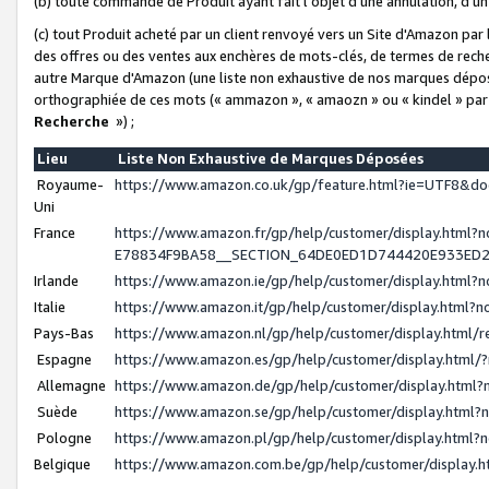
(b) toute commande de Produit ayant fait l'objet d'une annulation, d'u
(c) tout Produit acheté par un client renvoyé vers un Site d'Amazon par
des offres ou des ventes aux enchères de mots-clés, de termes de reche
autre Marque d'Amazon (une liste non exhaustive de nos marques déposée
orthographiée de ces mots (« ammazon », « amaozn » ou « kindel » par
Recherche
») ;
Lieu
Liste Non Exhaustive de Marques Déposées
Royaume-
https://www.amazon.co.uk/gp/feature.html?ie=UTF8&
Uni
France
https://www.amazon.fr/gp/help/customer/display.ht
E78834F9BA58__SECTION_64DE0ED1D744420E933ED
Irlande
https://www.amazon.ie/gp/help/customer/display.htm
Italie
https://www.amazon.it/gp/help/customer/display.html
Pays-Bas
https://www.amazon.nl/gp/help/customer/display.html
Espagne
https://www.amazon.es/gp/help/customer/display.html
Allemagne
https://www.amazon.de/gp/help/customer/display.htm
Suède
https://www.amazon.se/gp/help/customer/display.htm
Pologne
https://www.amazon.pl/gp/help/customer/display.html
Belgique
https://www.amazon.com.be/gp/help/customer/displa