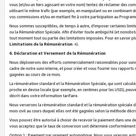
vous (et/ou un tiers agissant en votre nom) tentez de réclamer des c
utilisant le même trafic (par exemple, en manipulant ou en combinant 
vos commissions et/ou en mettant fin à votre participation au Progra
Nous sommes susceptibles, de temps à autre, d'imposer certaines limit
ou la Rémunération Spéciale. Afin d'éviter toute ambiguïté (et nonobst
tout moment tout ou partie des limitations imposées. Pour en savoir plus
Limitations de la Rémunération
»).
6. Déclaration et Versement de la Rémunération
Nous déploierons des efforts commercialement raisonnables pour suivr
cadre de notre suivi interne, et pour créer et vous fournir nos rapport
gagnées au cours de ce mois.
La rémunération standard et la Rémunération Spéciale, qui sont calcul
proche en devise locale (par exemple, en centimes pour les USD), peuve
décrit dans votre information tarifaire.
Nous verserons la rémunération standard et la rémunération spéciale da
mois civil au cours duquel elles ont été gagnées selon la méthode décr
Vous pouvez être autorisé à choisir de recevoir le paiement dans une dev
vous acceptez que le taux de conversion soit déterminé conformément
Option 1 : Paiement par virement automatique.
Nous vous virerons aut