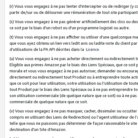
(r) Vous vous engagez à ne pas tenter d'intercepter ou de rediriger (y comp
partir de/sur ou de détourner une rémunération de tout site participa
(s) Vous vous engagez à ne pas générer artificiellement des clics ou de
ce soit par le biais d'un robot ou d'un programme logiciel ou autre.
(t) Vous vous engagez à ne pas afficher ou utiliser d’une quelconque man
que vous ayez obtenu un lien vers ledit avis ou ladite note du client par
d’utilisations de la PA API décrites dans la
Licence
.
(u) Vous vous engagez à ne pas acheter directement ou indirectement t
Eligible aux primes Amazon par le biais des Liens Spéciaux, que ce soit 
morale et vous vous engagez à ne pas autoriser, demander ou encourager
directement ou indirectement tout Produit ou à entreprendre toute acti
que ce soit pour leur utilisation, votre utilisation ou l'utilisation de
tout Produit par le biais des Liens Spéciaux ou à ne pas entreprendre t
son utilisation commerciale (de quelque nature que ce soit) ou à ne pas o
commerciale de quelque nature que ce soit.
(v) Vous vous engagez à ne pas masquer, cacher, dissimuler ou occulter 
compris en utilisant des Liens de Redirection) ou l'agent utilisateur de 
telle que nous ne puissions pas déterminer de façon raisonnable le site ou
destination d'un Site d'Amazon.