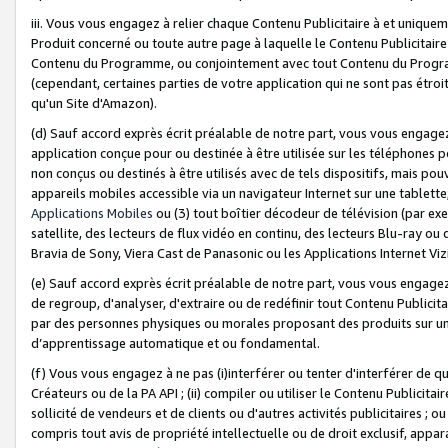
iii. Vous vous engagez à relier chaque Contenu Publicitaire à et uniqu
Produit concerné ou toute autre page à laquelle le Contenu Publicitaire
Contenu du Programme, ou conjointement avec tout Contenu du Programm
(cependant, certaines parties de votre application qui ne sont pas étroi
qu'un Site d'Amazon).
(d) Sauf accord exprès écrit préalable de notre part, vous vous engagez à
application conçue pour ou destinée à être utilisée sur les téléphones p
non conçus ou destinés à être utilisés avec de tels dispositifs, mais pouv
appareils mobiles accessible via un navigateur Internet sur une tablett
Applications Mobiles
ou (3) tout boîtier décodeur de télévision (par ex
satellite, des lecteurs de flux vidéo en continu, des lecteurs Blu-ray o
Bravia de Sony, Viera Cast de Panasonic ou les Applications Internet Viz
(e) Sauf accord exprès écrit préalable de notre part, vous vous engagez 
de regroup, d'analyser, d'extraire ou de redéfinir tout Contenu Publicitai
par des personnes physiques ou morales proposant des produits sur un
d’apprentissage automatique et ou fondamental.
(f) Vous vous engagez à ne pas (i)interférer ou tenter d'interférer de 
Créateurs ou de la PA API ; (ii) compiler ou utiliser le Contenu Publicita
sollicité de vendeurs et de clients ou d'autres activités publicitaires ; ou (
compris tout avis de propriété intellectuelle ou de droit exclusif, appar