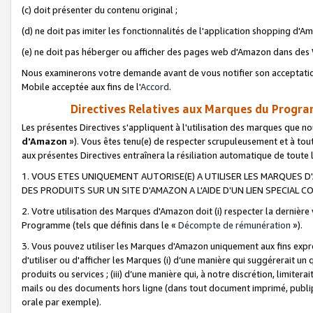
(c) doit présenter du contenu original ;
(d) ne doit pas imiter les fonctionnalités de l'application shopping d'Am
(e) ne doit pas héberger ou afficher des pages web d'Amazon dans de
Nous examinerons votre demande avant de vous notifier son acceptatio
Mobile acceptée aux fins de l'
Accord
.
Directives Relatives aux Marques du Progra
Les présentes Directives s'appliquent à l'utilisation des marques que
d'Amazon
»). Vous êtes tenu(e) de respecter scrupuleusement et à tou
aux présentes Directives entraînera la résiliation automatique de toute
1. VOUS ETES UNIQUEMENT AUTORISE(E) A UTILISER LES MARQUES D'
DES PRODUITS SUR UN SITE D'AMAZON A L'AIDE D'UN LIEN SPECIAL 
2. Votre utilisation des Marques d'Amazon doit (i) respecter la dernière
Programme (tels que définis dans le «
Décompte de rémunération
»).
3. Vous pouvez utiliser les Marques d'Amazon uniquement aux fins expr
d'utiliser ou d'afficher les Marques (i) d’une manière qui suggérerait un
produits ou services ; (iii) d’une manière qui, à notre discrétion, limit
mails ou des documents hors ligne (dans tout document imprimé, publip
orale par exemple).