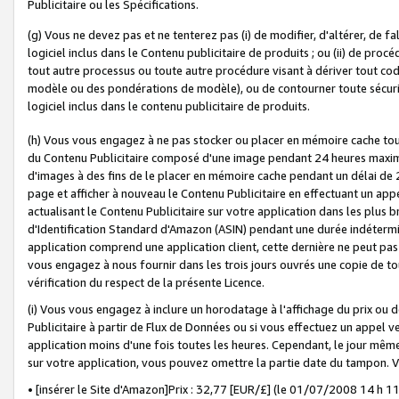
Publicitaire ou les Spécifications.
(g) Vous ne devez pas et ne tenterez pas (i) de modifier, d'altérer, de f
logiciel inclus dans le Contenu publicitaire de produits ; ou (ii) de proc
tout autre processus ou toute autre procédure visant à dériver tout c
modèle ou des pondérations de modèle), ou de contourner toute sécurité a
logiciel inclus dans le contenu publicitaire de produits.
(h) Vous vous engagez à ne pas stocker ou placer en mémoire cache tou
du Contenu Publicitaire composé d'une image pendant 24 heures maxim
d'images à des fins de le placer en mémoire cache pendant un délai de
page et afficher à nouveau le Contenu Publicitaire en effectuant un app
actualisant le Contenu Publicitaire sur votre application dans les plus 
d'Identification Standard d'Amazon (ASIN) pendant une durée indéterminé
application comprend une application client, cette dernière ne peut pa
vous engagez à nous fournir dans les trois jours ouvrés une copie de tou
vérification du respect de la présente Licence.
(i) Vous vous engagez à inclure un horodatage à l'affichage du prix ou 
Publicitaire à partir de Flux de Données ou si vous effectuez un appel ve
application moins d'une fois toutes les heures. Cependant, le jour même
sur votre application, vous pouvez omettre la partie date du tampon.
• [insérer le Site d'Amazon]Prix : 32,77 [EUR/£] (le 01/07/2008 14 h 11 