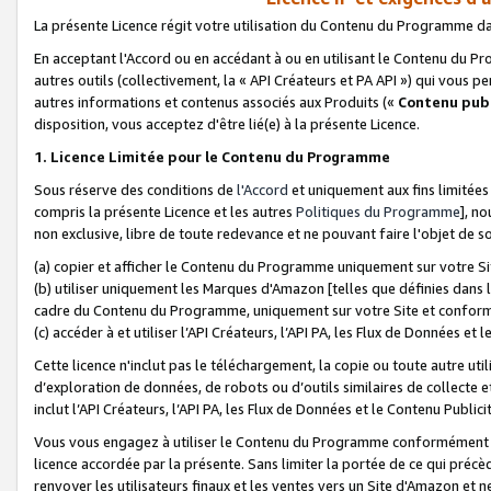
La présente Licence régit votre utilisation du Contenu du Programme d
En acceptant l'Accord ou en accédant à ou en utilisant le Contenu du P
autres outils (collectivement, la «
API Créateurs et PA API
») qui vous pe
autres informations et contenus associés aux Produits («
Contenu publ
disposition, vous acceptez d'être lié(e) à la présente Licence.
1. Licence Limitée pour le Contenu du Programme
Sous réserve des conditions de
l'Accord
et uniquement aux fins limitées
compris la présente Licence et les autres
Politiques du Programme
], n
non exclusive, libre de toute redevance et ne pouvant faire l'objet de so
(a) copier et afficher le Contenu du Programme uniquement sur votre Si
(b) utiliser uniquement les Marques d'Amazon [telles que définies dans 
cadre du Contenu du Programme, uniquement sur votre Site et confo
(c) accéder à et utiliser l’API Créateurs, l’API PA, les Flux de Données e
Cette licence n'inclut pas le téléchargement, la copie ou toute autre util
d’exploration de données, de robots ou d’outils similaires de collecte
inclut l’API Créateurs, l’API PA, les Flux de Données et le Contenu Publici
Vous vous engagez à utiliser le Contenu du Programme conformément a
licence accordée par la présente. Sans limiter la portée de ce qui pré
renvoyer les utilisateurs finaux et les ventes vers un Site d'Amazon et