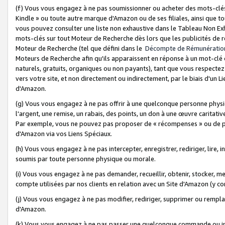
(f) Vous vous engagez à ne pas soumissionner ou acheter des mots-clés,
Kindle » ou toute autre marque d'Amazon ou de ses filiales, ainsi que t
vous pouvez consulter une liste non exhaustive dans le Tableau Non Ex
mots-clés sur tout Moteur de Recherche dès lors que les publicités de 
Moteur de Recherche (tel que défini dans le
Décompte de Rémunératio
Moteurs de Recherche afin qu'ils apparaissent en réponse à un mot-clé o
naturels, gratuits, organiques ou non payants), tant que vous respectez 
vers votre site, et non directement ou indirectement, par le biais d'un Li
d'Amazon.
(g) Vous vous engagez à ne pas offrir à une quelconque personne physi
l'argent, une remise, un rabais, des points, un don à une œuvre caritativ
Par exemple, vous ne pouvez pas proposer de « récompenses » ou de p
d'Amazon via vos Liens Spéciaux.
(h) Vous vous engagez à ne pas intercepter, enregistrer, rediriger, lire
soumis par toute personne physique ou morale.
(i) Vous vous engagez à ne pas demander, recueillir, obtenir, stocker, 
compte utilisées par nos clients en relation avec un Site d'Amazon (y c
(j) Vous vous engagez à ne pas modifier, rediriger, supprimer ou rempla
d'Amazon.
(k) Vous vous engagez à ne pas passer une quelconque commande ou init