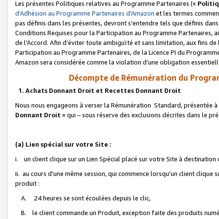
Les présentes Politiques relatives au Programme Partenaires («
Politi
d’Adhésion au Programme Partenaires d'Amazon
et les termes commenç
pas définis dans les présentes, devront s'entendre tels que définis dans 
Conditions Requises pour la Participation au Programme Partenaires, ai
de l'Accord. Afin d’éviter toute ambiguïté et sans limitation, aux fins de
Participation au Programme Partenaires, de la Licence PI du Programme 
Amazon sera considérée comme la violation d’une obligation essentielle
Décompte de Rémunération du Program
1. Achats Donnant Droit et Recettes Donnant Droit
Nous nous engageons à verser la Rémunération Standard, présentée à l
Donnant Droit
» qui – sous réserve des exclusions décrites dans le p
(a) Lien spécial sur votre Site :
i. un client clique sur un Lien Spécial placé sur votre Site à destination
ii. au cours d'une même session, qui commence lorsqu'un client clique s
produit :
A. 24 heures se sont écoulées depuis le clic,
B. le client commande un Produit, exception faite des produits numéri