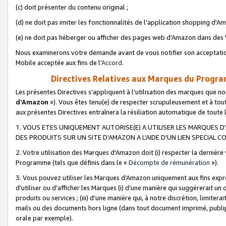
(c) doit présenter du contenu original ;
(d) ne doit pas imiter les fonctionnalités de l'application shopping d'Am
(e) ne doit pas héberger ou afficher des pages web d'Amazon dans de
Nous examinerons votre demande avant de vous notifier son acceptatio
Mobile acceptée aux fins de l'
Accord
.
Directives Relatives aux Marques du Progra
Les présentes Directives s'appliquent à l'utilisation des marques que
d'Amazon
»). Vous êtes tenu(e) de respecter scrupuleusement et à tou
aux présentes Directives entraînera la résiliation automatique de toute
1. VOUS ETES UNIQUEMENT AUTORISE(E) A UTILISER LES MARQUES D'
DES PRODUITS SUR UN SITE D'AMAZON A L'AIDE D'UN LIEN SPECIAL 
2. Votre utilisation des Marques d'Amazon doit (i) respecter la dernière
Programme (tels que définis dans le «
Décompte de rémunération
»).
3. Vous pouvez utiliser les Marques d'Amazon uniquement aux fins expr
d'utiliser ou d'afficher les Marques (i) d’une manière qui suggérerait un
produits ou services ; (iii) d’une manière qui, à notre discrétion, limit
mails ou des documents hors ligne (dans tout document imprimé, publip
orale par exemple).