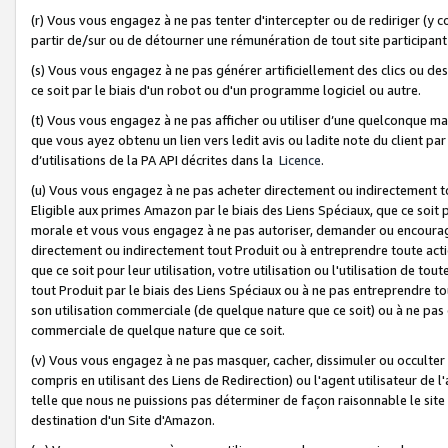
(r) Vous vous engagez à ne pas tenter d'intercepter ou de rediriger (y comp
partir de/sur ou de détourner une rémunération de tout site participa
(s) Vous vous engagez à ne pas générer artificiellement des clics ou de
ce soit par le biais d'un robot ou d'un programme logiciel ou autre.
(t) Vous vous engagez à ne pas afficher ou utiliser d’une quelconque man
que vous ayez obtenu un lien vers ledit avis ou ladite note du client par
d’utilisations de la PA API décrites dans la
Licence
.
(u) Vous vous engagez à ne pas acheter directement ou indirectement t
Eligible aux primes Amazon par le biais des Liens Spéciaux, que ce soit 
morale et vous vous engagez à ne pas autoriser, demander ou encourager
directement ou indirectement tout Produit ou à entreprendre toute acti
que ce soit pour leur utilisation, votre utilisation ou l'utilisation de
tout Produit par le biais des Liens Spéciaux ou à ne pas entreprendre t
son utilisation commerciale (de quelque nature que ce soit) ou à ne pas o
commerciale de quelque nature que ce soit.
(v) Vous vous engagez à ne pas masquer, cacher, dissimuler ou occulter 
compris en utilisant des Liens de Redirection) ou l'agent utilisateur de 
telle que nous ne puissions pas déterminer de façon raisonnable le site ou
destination d'un Site d'Amazon.