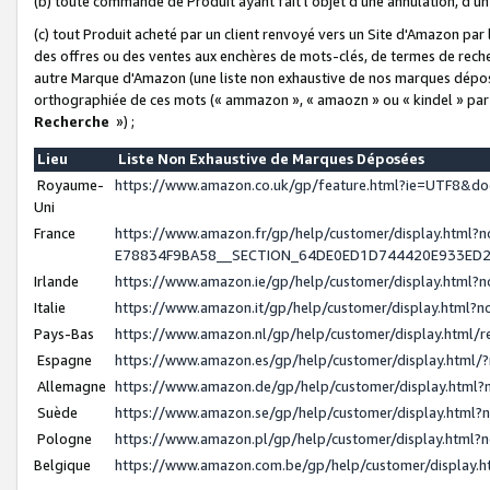
(b) toute commande de Produit ayant fait l'objet d'une annulation, d'u
(c) tout Produit acheté par un client renvoyé vers un Site d'Amazon par
des offres ou des ventes aux enchères de mots-clés, de termes de reche
autre Marque d'Amazon (une liste non exhaustive de nos marques déposée
orthographiée de ces mots (« ammazon », « amaozn » ou « kindel » par
Recherche
») ;
Lieu
Liste Non Exhaustive de Marques Déposées
Royaume-
https://www.amazon.co.uk/gp/feature.html?ie=UTF8&
Uni
France
https://www.amazon.fr/gp/help/customer/display.ht
E78834F9BA58__SECTION_64DE0ED1D744420E933ED
Irlande
https://www.amazon.ie/gp/help/customer/display.htm
Italie
https://www.amazon.it/gp/help/customer/display.html
Pays-Bas
https://www.amazon.nl/gp/help/customer/display.html
Espagne
https://www.amazon.es/gp/help/customer/display.html
Allemagne
https://www.amazon.de/gp/help/customer/display.htm
Suède
https://www.amazon.se/gp/help/customer/display.htm
Pologne
https://www.amazon.pl/gp/help/customer/display.html
Belgique
https://www.amazon.com.be/gp/help/customer/displa