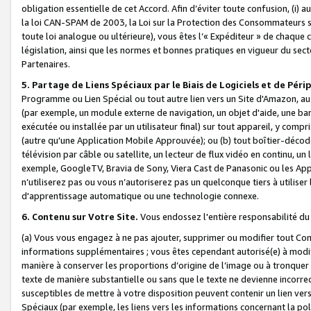
obligation essentielle de cet Accord. Afin d’éviter toute confusion, (i) a
la loi CAN-SPAM de 2003, la Loi sur la Protection des Consommateurs s
toute loi analogue ou ultérieure), vous êtes l’« Expéditeur » de chaque 
législation, ainsi que les normes et bonnes pratiques en vigueur du s
Partenaires.
5. Partage de Liens Spéciaux par le Biais de Logiciels et de Pér
Programme ou Lien Spécial ou tout autre lien vers un Site d'Amazon, au su
(par exemple, un module externe de navigation, un objet d'aide, une ba
exécutée ou installée par un utilisateur final) sur tout appareil, y comp
(autre qu'une Application Mobile Approuvée); ou (b) tout boîtier-décod
télévision par câble ou satellite, un lecteur de flux vidéo en continu, un
exemple, GoogleTV, Bravia de Sony, Viera Cast de Panasonic ou les Appli
n’utiliserez pas ou vous n’autoriserez pas un quelconque tiers à utili
d'apprentissage automatique ou une technologie connexe.
6. Contenu sur Votre Site.
Vous endossez l'entière responsabilité du
(a) Vous vous engagez à ne pas ajouter, supprimer ou modifier tout Co
informations supplémentaires ; vous êtes cependant autorisé(e) à modi
manière à conserver les proportions d’origine de l’image ou à tronquer
texte de manière substantielle ou sans que le texte ne devienne incorr
susceptibles de mettre à votre disposition peuvent contenir un lien ver
Spéciaux (par exemple, les liens vers les informations concernant la poli