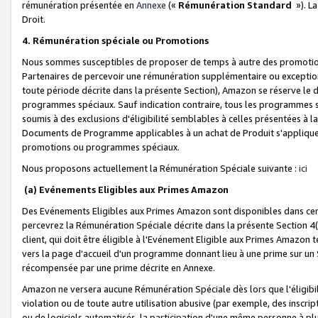
rémunération présentée en
Annexe
(«
Rémunération Standard
»). L
Droit.
4. Rémunération spéciale ou Promotions
Nous sommes susceptibles de proposer de temps à autre des promotion
Partenaires de percevoir une rémunération supplémentaire ou exceptio
toute période décrite dans la présente Section), Amazon se réserve le
programmes spéciaux. Sauf indication contraire, tous les programmes s
soumis à des exclusions d'éligibilité semblables à celles présentées à 
Documents de Programme applicables à un achat de Produit s'appliquera
promotions ou programmes spéciaux.
Nous proposons actuellement la Rémunération Spéciale suivante :
ici
(a) Evénements Eligibles aux Primes Amazon
Des Evénements Eligibles aux Primes Amazon sont disponibles dans cer
percevrez la Rémunération Spéciale décrite dans la présente Section 4(
client, qui doit être éligible à l'Evénement Eligible aux Primes Amazon te
vers la page d'accueil d'un programme donnant lieu à une prime sur un Si
récompensée par une prime décrite en Annexe.
Amazon ne versera aucune Rémunération Spéciale dès lors que l'éligibi
violation ou de toute autre utilisation abusive (par exemple, des inscrip
ou de logiciels automatisés, la participation d'une même personne à p