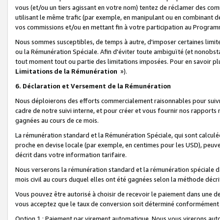
vous (et/ou un tiers agissant en votre nom) tentez de réclamer des c
utilisant le même trafic (par exemple, en manipulant ou en combinant 
vos commissions et/ou en mettant fin à votre participation au Progra
Nous sommes susceptibles, de temps à autre, d'imposer certaines limit
ou la Rémunération Spéciale. Afin d'éviter toute ambiguïté (et nonobst
tout moment tout ou partie des limitations imposées. Pour en savoir plus
Limitations de la Rémunération
»).
6. Déclaration et Versement de la Rémunération
Nous déploierons des efforts commercialement raisonnables pour suivr
cadre de notre suivi interne, et pour créer et vous fournir nos rapport
gagnées au cours de ce mois.
La rémunération standard et la Rémunération Spéciale, qui sont calcul
proche en devise locale (par exemple, en centimes pour les USD), peuve
décrit dans votre information tarifaire.
Nous verserons la rémunération standard et la rémunération spéciale da
mois civil au cours duquel elles ont été gagnées selon la méthode décr
Vous pouvez être autorisé à choisir de recevoir le paiement dans une dev
vous acceptez que le taux de conversion soit déterminé conformément
Option 1 : Paiement par virement automatique.
Nous vous virerons aut