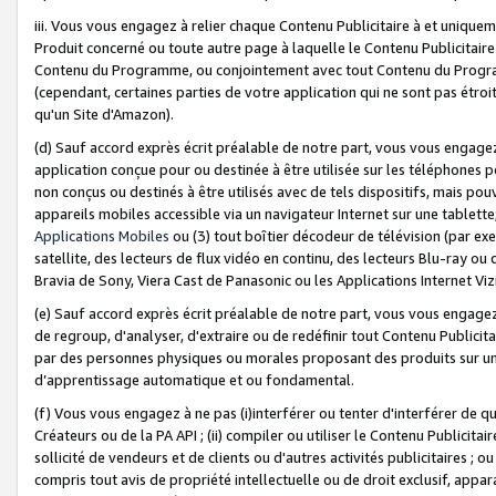
iii. Vous vous engagez à relier chaque Contenu Publicitaire à et uniqu
Produit concerné ou toute autre page à laquelle le Contenu Publicitaire
Contenu du Programme, ou conjointement avec tout Contenu du Programm
(cependant, certaines parties de votre application qui ne sont pas étroi
qu'un Site d'Amazon).
(d) Sauf accord exprès écrit préalable de notre part, vous vous engagez à
application conçue pour ou destinée à être utilisée sur les téléphones p
non conçus ou destinés à être utilisés avec de tels dispositifs, mais pouv
appareils mobiles accessible via un navigateur Internet sur une tablett
Applications Mobiles
ou (3) tout boîtier décodeur de télévision (par ex
satellite, des lecteurs de flux vidéo en continu, des lecteurs Blu-ray o
Bravia de Sony, Viera Cast de Panasonic ou les Applications Internet Viz
(e) Sauf accord exprès écrit préalable de notre part, vous vous engagez 
de regroup, d'analyser, d'extraire ou de redéfinir tout Contenu Publicitai
par des personnes physiques ou morales proposant des produits sur un
d’apprentissage automatique et ou fondamental.
(f) Vous vous engagez à ne pas (i)interférer ou tenter d'interférer de 
Créateurs ou de la PA API ; (ii) compiler ou utiliser le Contenu Publicita
sollicité de vendeurs et de clients ou d'autres activités publicitaires ; ou (
compris tout avis de propriété intellectuelle ou de droit exclusif, appar