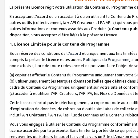
La présente Licence régit votre utilisation du Contenu du Programme d
En acceptant l'Accord ou en accédant à ou en utilisant le Contenu du P
autres outils (collectivement, la «
API Créateurs et PA API
») qui vous pe
autres informations et contenus associés aux Produits («
Contenu publ
disposition, vous acceptez d'être lié(e) à la présente Licence.
1. Licence Limitée pour le Contenu du Programme
Sous réserve des conditions de
l'Accord
et uniquement aux fins limitées
compris la présente Licence et les autres
Politiques du Programme
], n
non exclusive, libre de toute redevance et ne pouvant faire l'objet de so
(a) copier et afficher le Contenu du Programme uniquement sur votre Si
(b) utiliser uniquement les Marques d'Amazon [telles que définies dans 
cadre du Contenu du Programme, uniquement sur votre Site et confo
(c) accéder à et utiliser l’API Créateurs, l’API PA, les Flux de Données e
Cette licence n'inclut pas le téléchargement, la copie ou toute autre util
d’exploration de données, de robots ou d’outils similaires de collecte
inclut l’API Créateurs, l’API PA, les Flux de Données et le Contenu Publici
Vous vous engagez à utiliser le Contenu du Programme conformément a
licence accordée par la présente. Sans limiter la portée de ce qui pré
renvoyer les utilisateurs finaux et les ventes vers un Site d'Amazon et