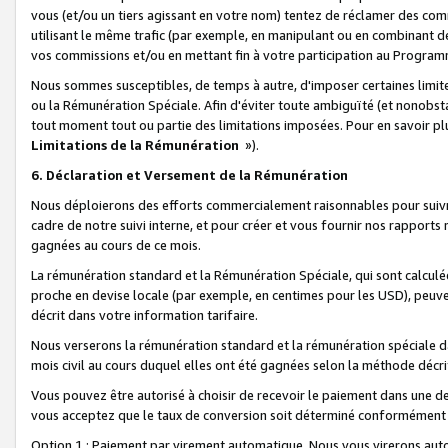
vous (et/ou un tiers agissant en votre nom) tentez de réclamer des c
utilisant le même trafic (par exemple, en manipulant ou en combinant 
vos commissions et/ou en mettant fin à votre participation au Progra
Nous sommes susceptibles, de temps à autre, d'imposer certaines limit
ou la Rémunération Spéciale. Afin d'éviter toute ambiguïté (et nonobst
tout moment tout ou partie des limitations imposées. Pour en savoir plus
Limitations de la Rémunération
»).
6. Déclaration et Versement de la Rémunération
Nous déploierons des efforts commercialement raisonnables pour suivr
cadre de notre suivi interne, et pour créer et vous fournir nos rapport
gagnées au cours de ce mois.
La rémunération standard et la Rémunération Spéciale, qui sont calcul
proche en devise locale (par exemple, en centimes pour les USD), peuve
décrit dans votre information tarifaire.
Nous verserons la rémunération standard et la rémunération spéciale da
mois civil au cours duquel elles ont été gagnées selon la méthode décr
Vous pouvez être autorisé à choisir de recevoir le paiement dans une dev
vous acceptez que le taux de conversion soit déterminé conformément
Option 1 : Paiement par virement automatique.
Nous vous virerons aut