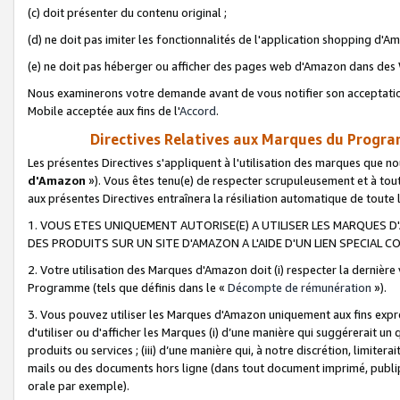
(c) doit présenter du contenu original ;
(d) ne doit pas imiter les fonctionnalités de l'application shopping d'Am
(e) ne doit pas héberger ou afficher des pages web d'Amazon dans de
Nous examinerons votre demande avant de vous notifier son acceptatio
Mobile acceptée aux fins de l'
Accord
.
Directives Relatives aux Marques du Progra
Les présentes Directives s'appliquent à l'utilisation des marques que
d'Amazon
»). Vous êtes tenu(e) de respecter scrupuleusement et à tou
aux présentes Directives entraînera la résiliation automatique de toute
1. VOUS ETES UNIQUEMENT AUTORISE(E) A UTILISER LES MARQUES D'
DES PRODUITS SUR UN SITE D'AMAZON A L'AIDE D'UN LIEN SPECIAL 
2. Votre utilisation des Marques d'Amazon doit (i) respecter la dernière
Programme (tels que définis dans le «
Décompte de rémunération
»).
3. Vous pouvez utiliser les Marques d'Amazon uniquement aux fins expr
d'utiliser ou d'afficher les Marques (i) d’une manière qui suggérerait un
produits ou services ; (iii) d’une manière qui, à notre discrétion, limit
mails ou des documents hors ligne (dans tout document imprimé, publip
orale par exemple).