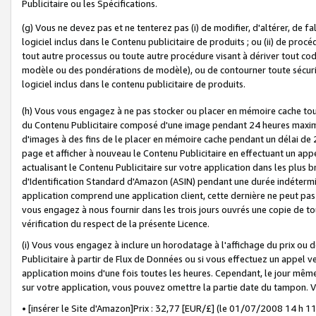
Publicitaire ou les Spécifications.
(g) Vous ne devez pas et ne tenterez pas (i) de modifier, d'altérer, de f
logiciel inclus dans le Contenu publicitaire de produits ; ou (ii) de proc
tout autre processus ou toute autre procédure visant à dériver tout c
modèle ou des pondérations de modèle), ou de contourner toute sécurité a
logiciel inclus dans le contenu publicitaire de produits.
(h) Vous vous engagez à ne pas stocker ou placer en mémoire cache tou
du Contenu Publicitaire composé d'une image pendant 24 heures maxim
d'images à des fins de le placer en mémoire cache pendant un délai de
page et afficher à nouveau le Contenu Publicitaire en effectuant un app
actualisant le Contenu Publicitaire sur votre application dans les plus 
d'Identification Standard d'Amazon (ASIN) pendant une durée indéterminé
application comprend une application client, cette dernière ne peut pa
vous engagez à nous fournir dans les trois jours ouvrés une copie de tou
vérification du respect de la présente Licence.
(i) Vous vous engagez à inclure un horodatage à l'affichage du prix ou 
Publicitaire à partir de Flux de Données ou si vous effectuez un appel ve
application moins d'une fois toutes les heures. Cependant, le jour même
sur votre application, vous pouvez omettre la partie date du tampon.
• [insérer le Site d'Amazon]Prix : 32,77 [EUR/£] (le 01/07/2008 14 h 11 