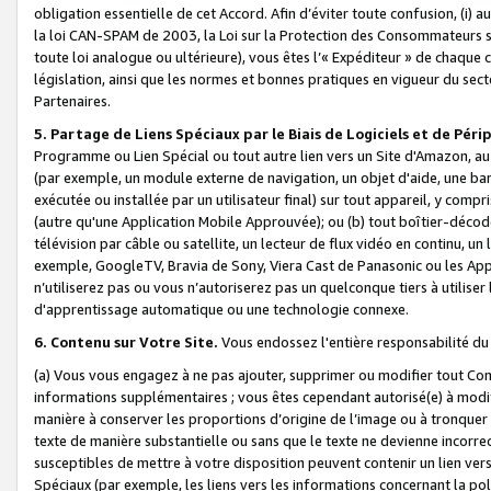
obligation essentielle de cet Accord. Afin d’éviter toute confusion, (i) a
la loi CAN-SPAM de 2003, la Loi sur la Protection des Consommateurs s
toute loi analogue ou ultérieure), vous êtes l’« Expéditeur » de chaque 
législation, ainsi que les normes et bonnes pratiques en vigueur du s
Partenaires.
5. Partage de Liens Spéciaux par le Biais de Logiciels et de Pér
Programme ou Lien Spécial ou tout autre lien vers un Site d'Amazon, au su
(par exemple, un module externe de navigation, un objet d'aide, une ba
exécutée ou installée par un utilisateur final) sur tout appareil, y comp
(autre qu'une Application Mobile Approuvée); ou (b) tout boîtier-décod
télévision par câble ou satellite, un lecteur de flux vidéo en continu, un
exemple, GoogleTV, Bravia de Sony, Viera Cast de Panasonic ou les Appli
n’utiliserez pas ou vous n’autoriserez pas un quelconque tiers à utili
d'apprentissage automatique ou une technologie connexe.
6. Contenu sur Votre Site.
Vous endossez l'entière responsabilité du
(a) Vous vous engagez à ne pas ajouter, supprimer ou modifier tout Co
informations supplémentaires ; vous êtes cependant autorisé(e) à modi
manière à conserver les proportions d’origine de l’image ou à tronquer
texte de manière substantielle ou sans que le texte ne devienne incorr
susceptibles de mettre à votre disposition peuvent contenir un lien ver
Spéciaux (par exemple, les liens vers les informations concernant la poli