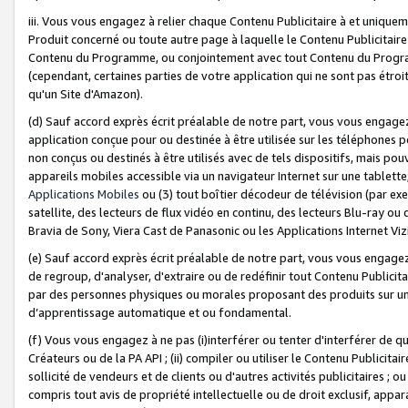
iii. Vous vous engagez à relier chaque Contenu Publicitaire à et uniqu
Produit concerné ou toute autre page à laquelle le Contenu Publicitaire
Contenu du Programme, ou conjointement avec tout Contenu du Programm
(cependant, certaines parties de votre application qui ne sont pas étroi
qu'un Site d'Amazon).
(d) Sauf accord exprès écrit préalable de notre part, vous vous engagez à
application conçue pour ou destinée à être utilisée sur les téléphones p
non conçus ou destinés à être utilisés avec de tels dispositifs, mais pouv
appareils mobiles accessible via un navigateur Internet sur une tablett
Applications Mobiles
ou (3) tout boîtier décodeur de télévision (par ex
satellite, des lecteurs de flux vidéo en continu, des lecteurs Blu-ray o
Bravia de Sony, Viera Cast de Panasonic ou les Applications Internet Viz
(e) Sauf accord exprès écrit préalable de notre part, vous vous engagez 
de regroup, d'analyser, d'extraire ou de redéfinir tout Contenu Publicitai
par des personnes physiques ou morales proposant des produits sur un
d’apprentissage automatique et ou fondamental.
(f) Vous vous engagez à ne pas (i)interférer ou tenter d'interférer de 
Créateurs ou de la PA API ; (ii) compiler ou utiliser le Contenu Publicita
sollicité de vendeurs et de clients ou d'autres activités publicitaires ; ou (
compris tout avis de propriété intellectuelle ou de droit exclusif, appar