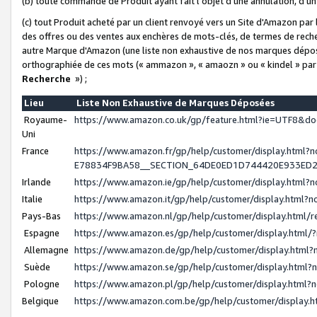
(b) toute commande de Produit ayant fait l'objet d'une annulation, d'u
(c) tout Produit acheté par un client renvoyé vers un Site d'Amazon par
des offres ou des ventes aux enchères de mots-clés, de termes de reche
autre Marque d'Amazon (une liste non exhaustive de nos marques déposée
orthographiée de ces mots (« ammazon », « amaozn » ou « kindel » par
Recherche
») ;
Lieu
Liste Non Exhaustive de Marques Déposées
Royaume-
https://www.amazon.co.uk/gp/feature.html?ie=UTF8&
Uni
France
https://www.amazon.fr/gp/help/customer/display.ht
E78834F9BA58__SECTION_64DE0ED1D744420E933ED
Irlande
https://www.amazon.ie/gp/help/customer/display.htm
Italie
https://www.amazon.it/gp/help/customer/display.html
Pays-Bas
https://www.amazon.nl/gp/help/customer/display.html
Espagne
https://www.amazon.es/gp/help/customer/display.html
Allemagne
https://www.amazon.de/gp/help/customer/display.htm
Suède
https://www.amazon.se/gp/help/customer/display.htm
Pologne
https://www.amazon.pl/gp/help/customer/display.html
Belgique
https://www.amazon.com.be/gp/help/customer/displa