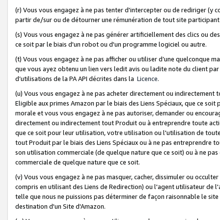
(r) Vous vous engagez à ne pas tenter d'intercepter ou de rediriger (y comp
partir de/sur ou de détourner une rémunération de tout site participa
(s) Vous vous engagez à ne pas générer artificiellement des clics ou de
ce soit par le biais d'un robot ou d'un programme logiciel ou autre.
(t) Vous vous engagez à ne pas afficher ou utiliser d’une quelconque man
que vous ayez obtenu un lien vers ledit avis ou ladite note du client par
d’utilisations de la PA API décrites dans la
Licence
.
(u) Vous vous engagez à ne pas acheter directement ou indirectement t
Eligible aux primes Amazon par le biais des Liens Spéciaux, que ce soit 
morale et vous vous engagez à ne pas autoriser, demander ou encourager
directement ou indirectement tout Produit ou à entreprendre toute acti
que ce soit pour leur utilisation, votre utilisation ou l'utilisation de
tout Produit par le biais des Liens Spéciaux ou à ne pas entreprendre t
son utilisation commerciale (de quelque nature que ce soit) ou à ne pas o
commerciale de quelque nature que ce soit.
(v) Vous vous engagez à ne pas masquer, cacher, dissimuler ou occulter 
compris en utilisant des Liens de Redirection) ou l'agent utilisateur de 
telle que nous ne puissions pas déterminer de façon raisonnable le site ou
destination d'un Site d'Amazon.