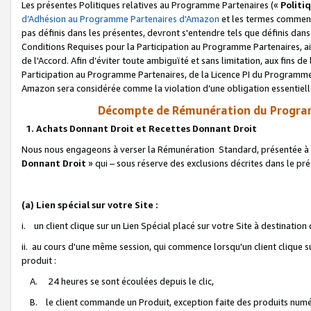
Les présentes Politiques relatives au Programme Partenaires («
Politi
d’Adhésion au Programme Partenaires d'Amazon
et les termes commenç
pas définis dans les présentes, devront s'entendre tels que définis dans 
Conditions Requises pour la Participation au Programme Partenaires, ai
de l'Accord. Afin d’éviter toute ambiguïté et sans limitation, aux fins de
Participation au Programme Partenaires, de la Licence PI du Programme 
Amazon sera considérée comme la violation d’une obligation essentielle
Décompte de Rémunération du Program
1. Achats Donnant Droit et Recettes Donnant Droit
Nous nous engageons à verser la Rémunération Standard, présentée à l
Donnant Droit
» qui – sous réserve des exclusions décrites dans le p
(a) Lien spécial sur votre Site :
i. un client clique sur un Lien Spécial placé sur votre Site à destination
ii. au cours d'une même session, qui commence lorsqu'un client clique s
produit :
A. 24 heures se sont écoulées depuis le clic,
B. le client commande un Produit, exception faite des produits numéri