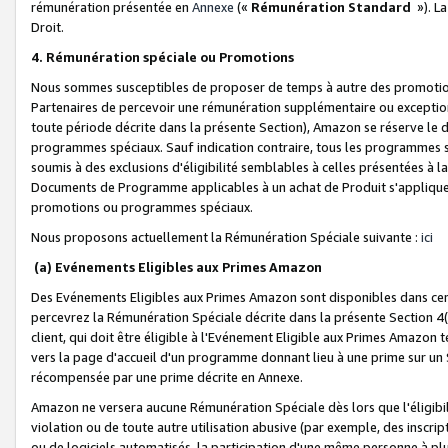
rémunération présentée en
Annexe
(«
Rémunération Standard
»). L
Droit.
4. Rémunération spéciale ou Promotions
Nous sommes susceptibles de proposer de temps à autre des promotion
Partenaires de percevoir une rémunération supplémentaire ou exceptio
toute période décrite dans la présente Section), Amazon se réserve le
programmes spéciaux. Sauf indication contraire, tous les programmes s
soumis à des exclusions d'éligibilité semblables à celles présentées à 
Documents de Programme applicables à un achat de Produit s'appliquera
promotions ou programmes spéciaux.
Nous proposons actuellement la Rémunération Spéciale suivante :
ici
(a) Evénements Eligibles aux Primes Amazon
Des Evénements Eligibles aux Primes Amazon sont disponibles dans cer
percevrez la Rémunération Spéciale décrite dans la présente Section 4(
client, qui doit être éligible à l'Evénement Eligible aux Primes Amazon te
vers la page d'accueil d'un programme donnant lieu à une prime sur un Si
récompensée par une prime décrite en Annexe.
Amazon ne versera aucune Rémunération Spéciale dès lors que l'éligibi
violation ou de toute autre utilisation abusive (par exemple, des inscrip
ou de logiciels automatisés, la participation d'une même personne à p