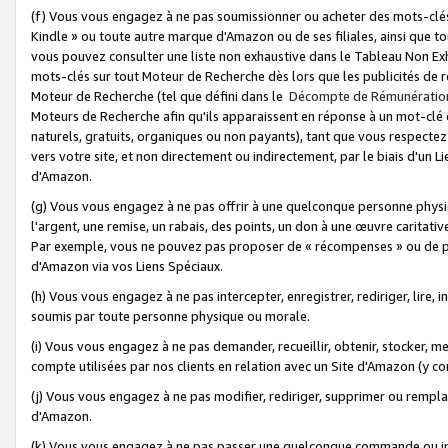
(f) Vous vous engagez à ne pas soumissionner ou acheter des mots-clés,
Kindle » ou toute autre marque d'Amazon ou de ses filiales, ainsi que t
vous pouvez consulter une liste non exhaustive dans le Tableau Non Ex
mots-clés sur tout Moteur de Recherche dès lors que les publicités de 
Moteur de Recherche (tel que défini dans le
Décompte de Rémunératio
Moteurs de Recherche afin qu'ils apparaissent en réponse à un mot-clé o
naturels, gratuits, organiques ou non payants), tant que vous respectez 
vers votre site, et non directement ou indirectement, par le biais d'un Li
d'Amazon.
(g) Vous vous engagez à ne pas offrir à une quelconque personne physi
l'argent, une remise, un rabais, des points, un don à une œuvre caritativ
Par exemple, vous ne pouvez pas proposer de « récompenses » ou de p
d'Amazon via vos Liens Spéciaux.
(h) Vous vous engagez à ne pas intercepter, enregistrer, rediriger, lire
soumis par toute personne physique ou morale.
(i) Vous vous engagez à ne pas demander, recueillir, obtenir, stocker, 
compte utilisées par nos clients en relation avec un Site d'Amazon (y c
(j) Vous vous engagez à ne pas modifier, rediriger, supprimer ou rempla
d'Amazon.
(k) Vous vous engagez à ne pas passer une quelconque commande ou init