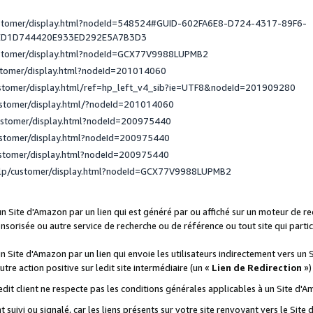
ustomer/display.html?nodeId=548524#GUID-602FA6E8-D724-4317-89F6-
ED1D744420E933ED292E5A7B3D3
ustomer/display.html?nodeId=GCX77V9988LUPMB2
stomer/display.html?nodeId=201014060
ustomer/display.html/ref=hp_left_v4_sib?ie=UTF8&nodeId=201909280
ustomer/display.html/?nodeId=201014060
ustomer/display.html?nodeId=200975440
ustomer/display.html?nodeId=200975440
ustomer/display.html?nodeId=200975440
elp/customer/display.html?nodeId=GCX77V9988LUPMB2
 un Site d'Amazon par un lien qui est généré par ou affiché sur un moteur de 
onsorisée ou autre service de recherche ou de référence ou tout site qui part
un Site d'Amazon par un lien qui envoie les utilisateurs indirectement vers un 
autre action positive sur ledit site intermédiaire (un «
Lien de Redirection
»)
 ledit client ne respecte pas les conditions générales applicables à un Site d'
t suivi ou signalé, car les liens présents sur votre site renvoyant vers le Si