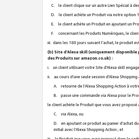
C. le client clique sur un autre Lien Spécial à de
D. le client achète un Produit via notre option 1-
E. le client achète un Produit en ajoutant un Produ
F. concernant les Produits Numériques, le client 
iii. dans les 180 jours suivant l'achat, le produit e
(b) Site d'Alexa skill (uniquement disponible
des Produits sur amazon.co.uk) :
i. un client utilisant votre Site d'Alexa skill enga
ii. au cours d'une seule session d'Alexa Shopping 
A. retourne de l'Alexa Shopping Action à votre
B. passe une commande via Alexa pour le Prod
le client achète le Produit que vous avez proposé a
C. via Alexa, ou
D. en ajoutant ce produit au panier d'achat du
initial avec l'Alexa Shopping Action ; et
iii. le Produit que vous avez proposé dans le cadre