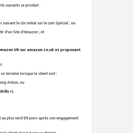
ts suivants se produit :
vant le clic initial sur le Lien Spécial ; ou
ir d'un Site d'Amazon ; et
te Amazon UK sur amazon.co.uk et proposant
et
e termine lorsque le client soit :
ping Action, ou
kills
»),
it au plus tard 89 jours après son engagement
 le client et payé par ce dernier.