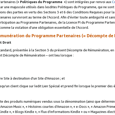
artenaires («
Politiques du Programme
») sont intégrées par renvoi aux
C
r une majuscule utilisés dans lesdites Politiques du Programme, qui ne sont 
ations des parties en vertu des Sections 3 et 6 des Conditions Requises pour l
naires survivront au terme de l'Accord. Afin d’éviter toute ambiguïté et sans l
rticipation au Programme Partenaires, de la Licence PI du Programme Partenai
mme la violation d’une obligation essentielle de l'Accord.
munération du Programme Partenaires (« Décompte de 
t Droit
ndard, présentée à la Section 3 du présent Décompte de Rémunération, en r
ent Décompte de Rémunération – ont lieu lorsque :
tre Site à destination d'un Site d'Amazon ; et
u'un client clique sur ledit Lien Spécial et prend fin lorsque le premier des
 des produits numériques vendus sous la dénomination (ainsi que déterminé 
 Amazon Music », « Histoires courtes d’Amazon », « e-Docs », « Amazon Prim
 Kindle », « Blogs Kindle », « Flux d’informations Kindle » ou « Magazines éle