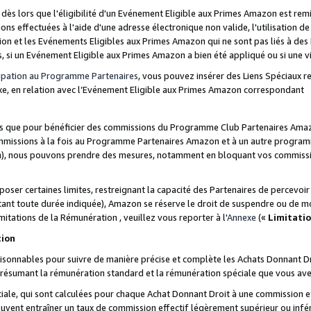
s lors que l'éligibilité d'un Evénement Eligible aux Primes Amazon est remis
ions effectuées à l'aide d'une adresse électronique non valide, l'utilisation d
on et les Evénements Eligibles aux Primes Amazon qui ne sont pas liés à des 
s, si un Evénement Eligible aux Primes Amazon a bien été appliqué ou si une vio
cipation au Programme Partenaires
, vous pouvez insérer des Liens Spéciaux 
xe, en relation avec l’Evénement Eligible aux Primes Amazon correspondant
sées que pour bénéficier des commissions du Programme Club Partenaires Amaz
mmissions à la fois au Programme Partenaires Amazon et à un autre programme
on), nous pouvons prendre des mesures, notamment en bloquant vos commission
oser certaines limites, restreignant la capacité des Partenaires de percevo
stant toute durée indiquée), Amazon se réserve le droit de suspendre ou de m
mitations de la Rémunération , veuillez vous reporter à l'
Annexe
(«
Limitati
tion
sonnables pour suivre de manière précise et complète les Achats Donnant Dro
ts résumant la rémunération standard et la rémunération spéciale que vous av
ale, qui sont calculées pour chaque Achat Donnant Droit à une commission e
uvent entraîner un taux de commission effectif légèrement supérieur ou infér