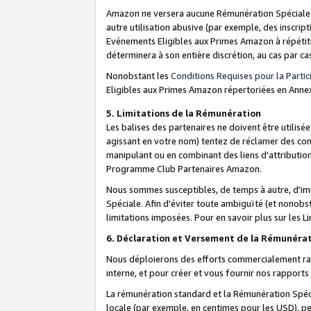
Amazon ne versera aucune Rémunération Spéciale dè
autre utilisation abusive (par exemple, des inscript
Evénements Eligibles aux Primes Amazon à répétiti
déterminera à son entière discrétion, au cas par ca
Nonobstant les
Conditions Requises pour la Parti
Eligibles aux Primes Amazon répertoriées en Anne
5. Limitations de la Rémunération
Les balises des partenaires ne doivent être utili
agissant en votre nom) tentez de réclamer des co
manipulant ou en combinant des liens d'attributi
Programme Club Partenaires Amazon.
Nous sommes susceptibles, de temps à autre, d'imp
Spéciale. Afin d'éviter toute ambiguïté (et nonob
limitations imposées. Pour en savoir plus sur les Li
6. Déclaration et Versement de la Rémunéra
Nous déploierons des efforts commercialement rai
interne, et pour créer et vous fournir nos rappor
La rémunération standard et la Rémunération Spéci
locale (par exemple, en centimes pour les USD), pe