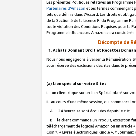
Les présentes Politiques relatives au Programme P
Partenaires d'Amazon
et les termes commençant pa
tels que définis dans l'Accord. Les droits et oblig
de la Section 3 de la Licence PI du Programme Parte
toute violation des Conditions Requises pour la Pa
Programme Influenceurs Amazon sera considérée co
Décompte de Ré
1. Achats Donnant Droit et Recettes Donnan
Nous nous engageons à verser la Rémunération Sta
sous réserve des exclusions décrites dans le prés
(a) Lien spécial sur votre Site :
i. un client clique sur un Lien Spécial placé sur vo
ii. au cours d'une même session, qui commence lorsq
A. 24 heures se sont écoulées depuis le clic,
B. le client commande un Produit, exception faite
téléchargement de logiciel Amazon ou un article «
Coin », « Livres électroniques Kindle », « Journaux