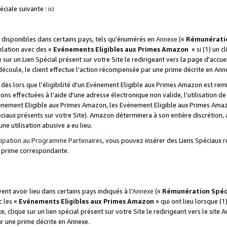
ciale suivante :
ici
disponibles dans certains pays, tels qu'énumérés en
Annexe
(«
Rémunérati
relation avec des «
Evénements Eligibles aux Primes Amazon
» si (1) un c
 sur un Lien Spécial présent sur votre Site le redirigeant vers la page d'acc
 découle, le client effectue l'action récompensée par une prime décrite en Ann
s lors que l'éligibilité d'un Evénement Eligible aux Primes Amazon est remis
ions effectuées à l'aide d'une adresse électronique non valide, l'utilisation d
nement Eligible aux Primes Amazon, les Evénement Eligible aux Primes Amazo
ciaux présents sur votre Site). Amazon déterminera à son entière discrétion, 
ne utilisation abusive a eu lieu.
cipation au Programme Partenaires
, vous pouvez insérer des Liens Spéciaux r
la prime correspondante.
t avoir lieu dans certains pays indiqués à l'
Annexe
(«
Rémunération Spéc
c les «
Evénements Eligibles aux Primes Amazon
» qui ont lieu lorsque (1)
 clique sur un lien spécial présent sur votre Site le redirigeant vers le site 
ar une prime décrite en Annexe.