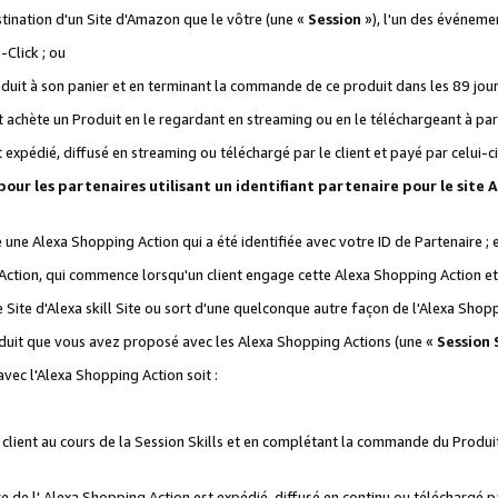
stination d'un Site d'Amazon que le vôtre (une «
Session
»), l'un des événemen
Click ; ou
it à son panier et en terminant la commande de ce produit dans les 89 jours sui
achète un Produit en le regardant en streaming ou en le téléchargeant à part
st expédié, diffusé en streaming ou téléchargé par le client et payé par celui-ci
 pour les partenaires utilisant un identifiant partenaire pour le si
ge une Alexa Shopping Action qui a été identifiée avec votre ID de Partenaire ; 
Action, qui commence lorsqu'un client engage cette Alexa Shopping Action et s
 Site d'Alexa skill Site ou sort d'une quelconque autre façon de l'Alexa Shop
uit que vous avez proposé avec les Alexa Shopping Actions (une «
Session S
vec l'Alexa Shopping Action soit :
 client au cours de la Session Skills et en complétant la commande du Produ
 de l' Alexa Shopping Action est expédié, diffusé en continu ou téléchargé par