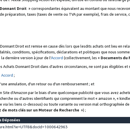
 Donnant Droit
» correspondantes équivalent au montant que nous recevons
 de préparation, taxes (taxes de vente ou TVA par exemple), frais de service, c
s Donnant Droit est remise en cause dès lors que lesdits achats ont lieu en r
lités, conditions, spécifications, déclarations et politiques que nous somme
a dernière version à jour de l'
Accord
(collectivement, les «
Documents du
 des Achats Donnant Droit dans d'autres circonstances, ne sont pas éligibles e
e
Accord
;
d'une annulation, d'un retour ou d'un remboursement ; et
 un Site d'Amazon par le biais d'une quelconque publicité que vous avez acheté
cherche ou d'autres identifiants qui comprennent le mot « amazon », « kindl
 via les liens ci-dessous) ou toute variante ou version mal orthographiée d
t de mots clés sur un Moteur de Recherche
») ;
es Déposées
ture.html?ie=UTF8&docId=1000642963