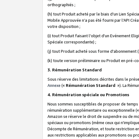
orthographiés ;
(h) tout Produit acheté par le biais d’un Lien Spéc
Mobile Approuvée n’a pas été fourni par l’API Créat
votre disposition ;
(i) tout Produit faisant l'objet d'un Evénement El
Spéciale correspondante) ;
(j) tout Produit acheté sous forme d'abonnement (s
(k) toute version préliminaire ou Produit en pré-c
3. Rémunération Standard
Sous réserve des limitations décrites dans le pré
Annexe
(«
Rémunération Standard
»). La Rému
4. Rémunération spéciale ou Promotions
Nous sommes susceptibles de proposer de temps à
rémunération supplémentaire ou exceptionnelle (
Amazon se réserve le droit de suspendre ou de mo
spéciaux ou promotions (même ceux qui n'impliquent
Décompte de Rémunération, et toute restriction e
aux restrictions applicables aux promotions ou p