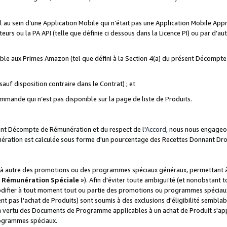
ial au sein d’une Application Mobile qui n’était pas une Application Mobile Ap
eurs ou la PA API (telle que définie ci dessous dans la Licence PI) ou par d’au
igible aux Primes Amazon (tel que défini à la Section 4(a) du présent Décomp
auf disposition contraire dans le Contrat) ; et
ommande qui n’est pas disponible sur la page de liste de Produits.
sent Décompte de Rémunération et du respect de l'
Accord
, nous nous engageo
nération est calculée sous forme d'un pourcentage des Recettes Donnant Dro
 autre des promotions ou des programmes spéciaux généraux, permettant à t
«
Rémunération Spéciale
»). Afin d'éviter toute ambiguïté (et nonobstant t
difier à tout moment tout ou partie des promotions ou programmes spéciaux.
 pas l'achat de Produits) sont soumis à des exclusions d'éligibilité semblabl
n vertu des Documents de Programme applicables à un achat de Produit s'app
rogrammes spéciaux.