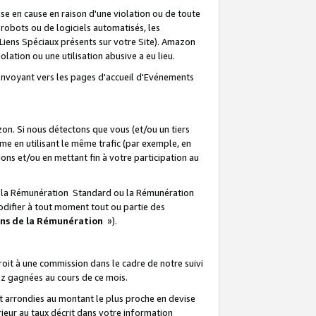
e en cause en raison d'une violation ou de toute
e robots ou de logiciels automatisés, les
Liens Spéciaux présents sur votre Site). Amazon
lation ou une utilisation abusive a eu lieu.
renvoyant vers les pages d'accueil d'Evénements
on. Si nous détectons que vous (et/ou un tiers
 en utilisant le même trafic (par exemple, en
s et/ou en mettant fin à votre participation au
ir la Rémunération Standard ou la Rémunération
odifier à tout moment tout ou partie des
ons de la Rémunération
»).
it à une commission dans le cadre de notre suivi
ez gagnées au cours de ce mois.
t arrondies au montant le plus proche en devise
ieur au taux décrit dans votre information