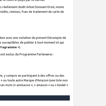
 réellement dudit Achat Donnant Droit, moins
rédits, remises, frais de traitement de carte de
elation avec une violation du présent Décompte de
s susceptibles de publier à tout moment et qui
 Programme
»).
t sont exclus du Programme Partenaires :
e, y compris en participant à des offres ou des
e » ou toute autre Marque d'Amazon (une liste non
e ces mots (« ammazon », « amaozn » ou « kindel »