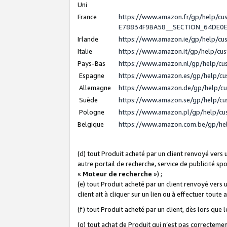
Uni
France
https://www.amazon.fr/gp/help/c
E78834F9BA58__SECTION_64DE0
Irlande
https://www.amazon.ie/gp/help/c
Italie
https://www.amazon.it/gp/help/cu
Pays-Bas
https://www.amazon.nl/gp/help/c
Espagne
https://www.amazon.es/gp/help/c
Allemagne
https://www.amazon.de/gp/help/c
Suède
https://www.amazon.se/gp/help/c
Pologne
https://www.amazon.pl/gp/help/c
Belgique
https://www.amazon.com.be/gp/h
(d) tout Produit acheté par un client renvoyé vers
autre portail de recherche, service de publicité sp
«
Moteur de recherche
») ;
(e) tout Produit acheté par un client renvoyé vers 
client ait à cliquer sur un lien ou à effectuer toute 
(f) tout Produit acheté par un client, dès lors que
(g) tout achat de Produit qui n’est pas correctemen