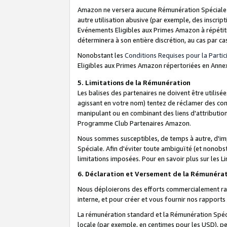
Amazon ne versera aucune Rémunération Spéciale dè
autre utilisation abusive (par exemple, des inscript
Evénements Eligibles aux Primes Amazon à répétiti
déterminera à son entière discrétion, au cas par ca
Nonobstant les
Conditions Requises pour la Parti
Eligibles aux Primes Amazon répertoriées en Anne
5. Limitations de la Rémunération
Les balises des partenaires ne doivent être utili
agissant en votre nom) tentez de réclamer des co
manipulant ou en combinant des liens d'attributi
Programme Club Partenaires Amazon.
Nous sommes susceptibles, de temps à autre, d'imp
Spéciale. Afin d'éviter toute ambiguïté (et nonob
limitations imposées. Pour en savoir plus sur les Li
6. Déclaration et Versement de la Rémunéra
Nous déploierons des efforts commercialement rai
interne, et pour créer et vous fournir nos rappor
La rémunération standard et la Rémunération Spéci
locale (par exemple, en centimes pour les USD), pe