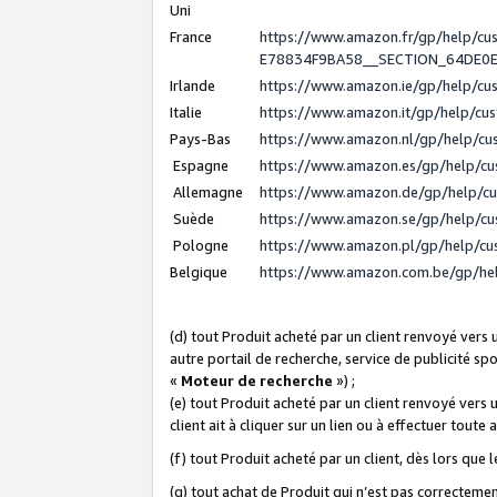
Uni
France
https://www.amazon.fr/gp/help/c
E78834F9BA58__SECTION_64DE0
Irlande
https://www.amazon.ie/gp/help/c
Italie
https://www.amazon.it/gp/help/cu
Pays-Bas
https://www.amazon.nl/gp/help/c
Espagne
https://www.amazon.es/gp/help/c
Allemagne
https://www.amazon.de/gp/help/c
Suède
https://www.amazon.se/gp/help/c
Pologne
https://www.amazon.pl/gp/help/c
Belgique
https://www.amazon.com.be/gp/h
(d) tout Produit acheté par un client renvoyé vers
autre portail de recherche, service de publicité sp
«
Moteur de recherche
») ;
(e) tout Produit acheté par un client renvoyé vers 
client ait à cliquer sur un lien ou à effectuer toute 
(f) tout Produit acheté par un client, dès lors que
(g) tout achat de Produit qui n’est pas correctemen