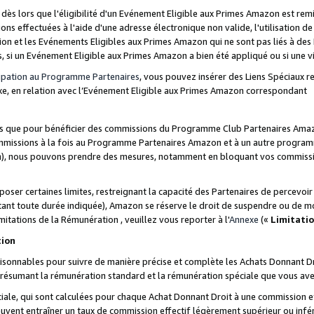
s lors que l'éligibilité d'un Evénement Eligible aux Primes Amazon est remis
ions effectuées à l'aide d'une adresse électronique non valide, l'utilisation d
on et les Evénements Eligibles aux Primes Amazon qui ne sont pas liés à des 
s, si un Evénement Eligible aux Primes Amazon a bien été appliqué ou si une vio
cipation au Programme Partenaires
, vous pouvez insérer des Liens Spéciaux 
xe, en relation avec l’Evénement Eligible aux Primes Amazon correspondant
sées que pour bénéficier des commissions du Programme Club Partenaires Amaz
mmissions à la fois au Programme Partenaires Amazon et à un autre programme
on), nous pouvons prendre des mesures, notamment en bloquant vos commission
oser certaines limites, restreignant la capacité des Partenaires de percevo
stant toute durée indiquée), Amazon se réserve le droit de suspendre ou de m
mitations de la Rémunération , veuillez vous reporter à l'
Annexe
(«
Limitati
tion
sonnables pour suivre de manière précise et complète les Achats Donnant Dro
ts résumant la rémunération standard et la rémunération spéciale que vous av
ale, qui sont calculées pour chaque Achat Donnant Droit à une commission e
uvent entraîner un taux de commission effectif légèrement supérieur ou infér