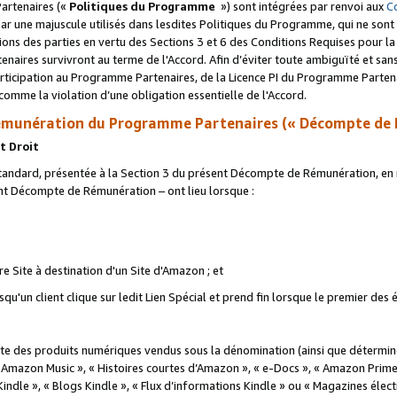
artenaires («
Politiques du Programme
») sont intégrées par renvoi aux
C
r une majuscule utilisés dans lesdites Politiques du Programme, qui ne sont 
ations des parties en vertu des Sections 3 et 6 des Conditions Requises pour l
naires survivront au terme de l'Accord. Afin d’éviter toute ambiguïté et sans l
rticipation au Programme Partenaires, de la Licence PI du Programme Partenai
mme la violation d’une obligation essentielle de l'Accord.
munération du Programme Partenaires (« Décompte de 
t Droit
ndard, présentée à la Section 3 du présent Décompte de Rémunération, en r
ent Décompte de Rémunération – ont lieu lorsque :
tre Site à destination d'un Site d'Amazon ; et
u'un client clique sur ledit Lien Spécial et prend fin lorsque le premier des
 des produits numériques vendus sous la dénomination (ainsi que déterminé 
 Amazon Music », « Histoires courtes d’Amazon », « e-Docs », « Amazon Prim
 Kindle », « Blogs Kindle », « Flux d’informations Kindle » ou « Magazines éle