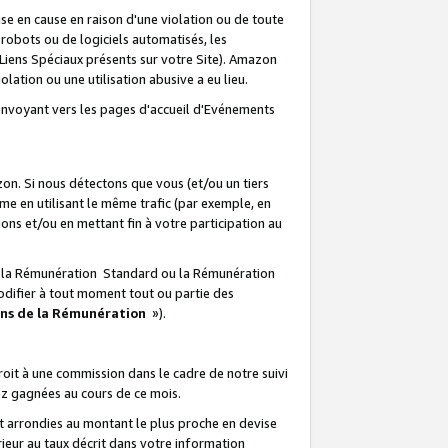
e en cause en raison d'une violation ou de toute
e robots ou de logiciels automatisés, les
Liens Spéciaux présents sur votre Site). Amazon
lation ou une utilisation abusive a eu lieu.
renvoyant vers les pages d'accueil d'Evénements
on. Si nous détectons que vous (et/ou un tiers
 en utilisant le même trafic (par exemple, en
s et/ou en mettant fin à votre participation au
ir la Rémunération Standard ou la Rémunération
odifier à tout moment tout ou partie des
ons de la Rémunération
»).
it à une commission dans le cadre de notre suivi
ez gagnées au cours de ce mois.
t arrondies au montant le plus proche en devise
ieur au taux décrit dans votre information