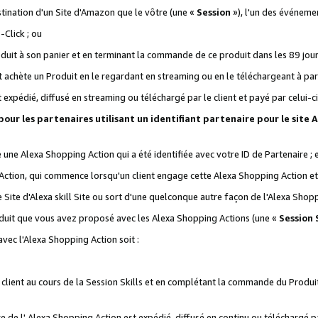
stination d'un Site d'Amazon que le vôtre (une «
Session
»), l'un des événemen
Click ; ou
it à son panier et en terminant la commande de ce produit dans les 89 jours sui
achète un Produit en le regardant en streaming ou en le téléchargeant à part
st expédié, diffusé en streaming ou téléchargé par le client et payé par celui-ci
 pour les partenaires utilisant un identifiant partenaire pour le si
ge une Alexa Shopping Action qui a été identifiée avec votre ID de Partenaire ; 
Action, qui commence lorsqu'un client engage cette Alexa Shopping Action et s
 Site d'Alexa skill Site ou sort d'une quelconque autre façon de l'Alexa Shop
uit que vous avez proposé avec les Alexa Shopping Actions (une «
Session S
vec l'Alexa Shopping Action soit :
 client au cours de la Session Skills et en complétant la commande du Produ
 de l' Alexa Shopping Action est expédié, diffusé en continu ou téléchargé par