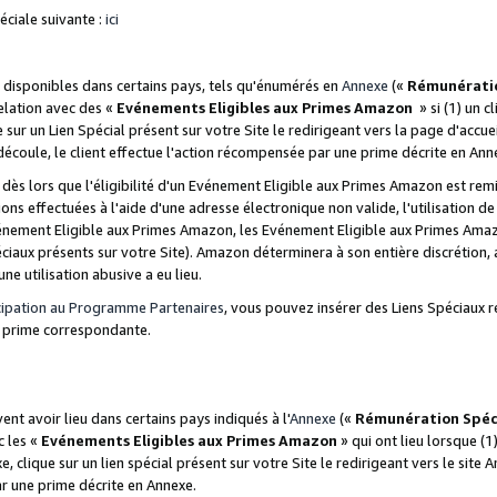
ciale suivante :
ici
disponibles dans certains pays, tels qu'énumérés en
Annexe
(«
Rémunérati
relation avec des «
Evénements Eligibles aux Primes Amazon
» si (1) un c
 sur un Lien Spécial présent sur votre Site le redirigeant vers la page d'acc
 découle, le client effectue l'action récompensée par une prime décrite en Ann
s lors que l'éligibilité d'un Evénement Eligible aux Primes Amazon est remis
ions effectuées à l'aide d'une adresse électronique non valide, l'utilisation d
nement Eligible aux Primes Amazon, les Evénement Eligible aux Primes Amazo
ciaux présents sur votre Site). Amazon déterminera à son entière discrétion, 
ne utilisation abusive a eu lieu.
cipation au Programme Partenaires
, vous pouvez insérer des Liens Spéciaux r
la prime correspondante.
t avoir lieu dans certains pays indiqués à l'
Annexe
(«
Rémunération Spéc
c les «
Evénements Eligibles aux Primes Amazon
» qui ont lieu lorsque (1)
 clique sur un lien spécial présent sur votre Site le redirigeant vers le site 
ar une prime décrite en Annexe.