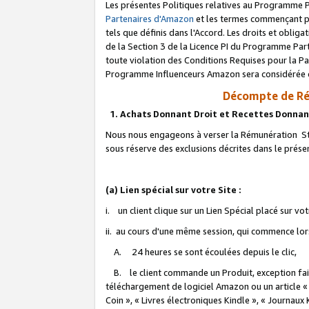
Les présentes Politiques relatives au Programme P
Partenaires d'Amazon
et les termes commençant pa
tels que définis dans l'Accord. Les droits et oblig
de la Section 3 de la Licence PI du Programme Parte
toute violation des Conditions Requises pour la Pa
Programme Influenceurs Amazon sera considérée co
Décompte de Ré
1. Achats Donnant Droit et Recettes Donnan
Nous nous engageons à verser la Rémunération Sta
sous réserve des exclusions décrites dans le prés
(a) Lien spécial sur votre Site :
i. un client clique sur un Lien Spécial placé sur vo
ii. au cours d'une même session, qui commence lorsq
A. 24 heures se sont écoulées depuis le clic,
B. le client commande un Produit, exception faite
téléchargement de logiciel Amazon ou un article «
Coin », « Livres électroniques Kindle », « Journaux