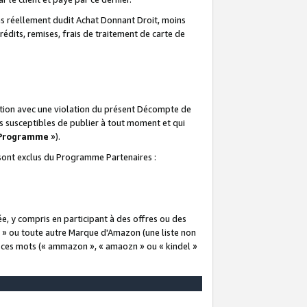
 réellement dudit Achat Donnant Droit, moins
rédits, remises, frais de traitement de carte de
elation avec une violation du présent Décompte de
s susceptibles de publier à tout moment et qui
 Programme
»).
t sont exclus du Programme Partenaires :
e, y compris en participant à des offres ou des
e » ou toute autre Marque d'Amazon (une liste non
e ces mots (« ammazon », « amaozn » ou « kindel »