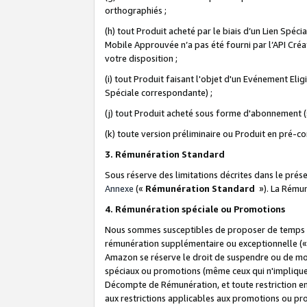
orthographiés ;
(h) tout Produit acheté par le biais d’un Lien Spéc
Mobile Approuvée n’a pas été fourni par l’API Créat
votre disposition ;
(i) tout Produit faisant l'objet d'un Evénement El
Spéciale correspondante) ;
(j) tout Produit acheté sous forme d'abonnement (s
(k) toute version préliminaire ou Produit en pré-c
3. Rémunération Standard
Sous réserve des limitations décrites dans le pré
Annexe
(«
Rémunération Standard
»). La Rému
4. Rémunération spéciale ou Promotions
Nous sommes susceptibles de proposer de temps à
rémunération supplémentaire ou exceptionnelle (
Amazon se réserve le droit de suspendre ou de mo
spéciaux ou promotions (même ceux qui n'impliquent
Décompte de Rémunération, et toute restriction e
aux restrictions applicables aux promotions ou p