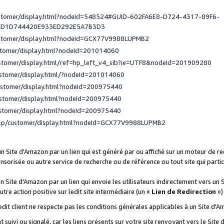
ustomer/display.html?nodeId=548524#GUID-602FA6E8-D724-4317-89F6-
ED1D744420E933ED292E5A7B3D3
ustomer/display.html?nodeId=GCX77V9988LUPMB2
stomer/display.html?nodeId=201014060
ustomer/display.html/ref=hp_left_v4_sib?ie=UTF8&nodeId=201909280
ustomer/display.html/?nodeId=201014060
ustomer/display.html?nodeId=200975440
ustomer/display.html?nodeId=200975440
ustomer/display.html?nodeId=200975440
elp/customer/display.html?nodeId=GCX77V9988LUPMB2
 un Site d'Amazon par un lien qui est généré par ou affiché sur un moteur de 
onsorisée ou autre service de recherche ou de référence ou tout site qui part
un Site d'Amazon par un lien qui envoie les utilisateurs indirectement vers un 
autre action positive sur ledit site intermédiaire (un «
Lien de Redirection
»)
 ledit client ne respecte pas les conditions générales applicables à un Site d'
t suivi ou signalé, car les liens présents sur votre site renvoyant vers le Si