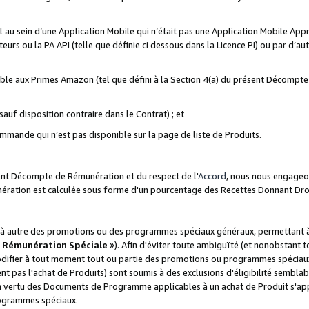
ial au sein d’une Application Mobile qui n’était pas une Application Mobile Ap
eurs ou la PA API (telle que définie ci dessous dans la Licence PI) ou par d’au
igible aux Primes Amazon (tel que défini à la Section 4(a) du présent Décomp
auf disposition contraire dans le Contrat) ; et
ommande qui n’est pas disponible sur la page de liste de Produits.
sent Décompte de Rémunération et du respect de l'
Accord
, nous nous engageo
nération est calculée sous forme d'un pourcentage des Recettes Donnant Dro
 autre des promotions ou des programmes spéciaux généraux, permettant à t
«
Rémunération Spéciale
»). Afin d'éviter toute ambiguïté (et nonobstant t
difier à tout moment tout ou partie des promotions ou programmes spéciaux.
 pas l'achat de Produits) sont soumis à des exclusions d'éligibilité semblabl
n vertu des Documents de Programme applicables à un achat de Produit s'app
rogrammes spéciaux.