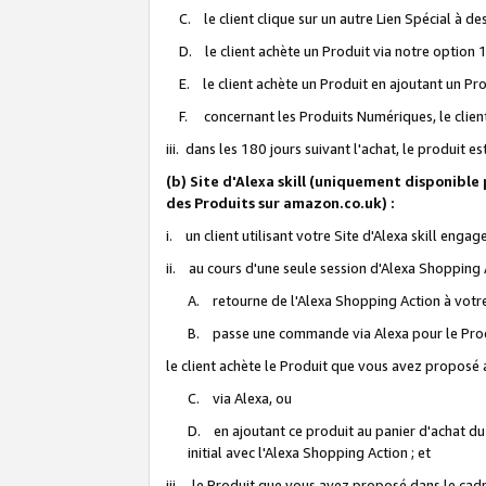
C. le client clique sur un autre Lien Spécial à de
D. le client achète un Produit via notre option 1-
E. le client achète un Produit en ajoutant un Produ
F. concernant les Produits Numériques, le client 
iii. dans les 180 jours suivant l'achat, le produit e
(b) Site d'Alexa skill (uniquement disponible
des Produits sur amazon.co.uk) :
i. un client utilisant votre Site d'Alexa skill enga
ii. au cours d'une seule session d'Alexa Shopping 
A. retourne de l'Alexa Shopping Action à votre
B. passe une commande via Alexa pour le Prod
le client achète le Produit que vous avez proposé a
C. via Alexa, ou
D. en ajoutant ce produit au panier d'achat du
initial avec l'Alexa Shopping Action ; et
iii. le Produit que vous avez proposé dans le cadre