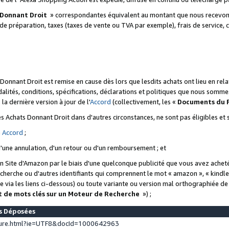
 Donnant Droit
» correspondantes équivalent au montant que nous recevons
 de préparation, taxes (taxes de vente ou TVA par exemple), frais de service, c
s Donnant Droit est remise en cause dès lors que lesdits achats ont lieu en r
lités, conditions, spécifications, déclarations et politiques que nous somme
a dernière version à jour de l'
Accord
(collectivement, les «
Documents du
 des Achats Donnant Droit dans d'autres circonstances, ne sont pas éligibles e
e
Accord
;
d'une annulation, d'un retour ou d'un remboursement ; et
 un Site d'Amazon par le biais d'une quelconque publicité que vous avez acheté
cherche ou d'autres identifiants qui comprennent le mot « amazon », « kindl
 via les liens ci-dessous) ou toute variante ou version mal orthographiée d
t de mots clés sur un Moteur de Recherche
») ;
es Déposées
ture.html?ie=UTF8&docId=1000642963