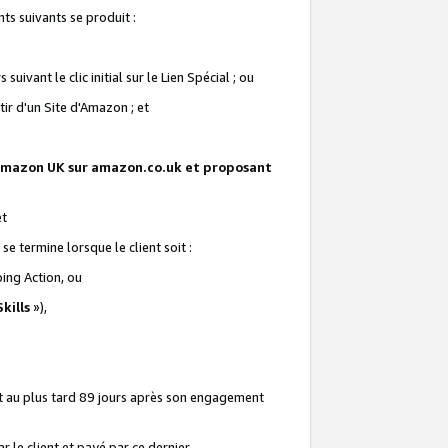
ts suivants se produit :
vant le clic initial sur le Lien Spécial ; ou
ir d'un Site d'Amazon ; et
te Amazon UK sur amazon.co.uk et proposant
et
e termine lorsque le client soit :
ping Action, ou
kills
»),
it au plus tard 89 jours après son engagement
 le client et payé par ce dernier.