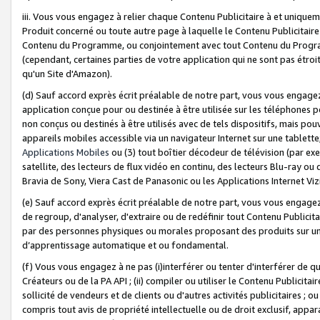
iii. Vous vous engagez à relier chaque Contenu Publicitaire à et uniqu
Produit concerné ou toute autre page à laquelle le Contenu Publicitaire
Contenu du Programme, ou conjointement avec tout Contenu du Programm
(cependant, certaines parties de votre application qui ne sont pas étroi
qu'un Site d'Amazon).
(d) Sauf accord exprès écrit préalable de notre part, vous vous engagez à
application conçue pour ou destinée à être utilisée sur les téléphones p
non conçus ou destinés à être utilisés avec de tels dispositifs, mais pouv
appareils mobiles accessible via un navigateur Internet sur une tablett
Applications Mobiles
ou (3) tout boîtier décodeur de télévision (par ex
satellite, des lecteurs de flux vidéo en continu, des lecteurs Blu-ray o
Bravia de Sony, Viera Cast de Panasonic ou les Applications Internet Viz
(e) Sauf accord exprès écrit préalable de notre part, vous vous engagez 
de regroup, d'analyser, d'extraire ou de redéfinir tout Contenu Publicitai
par des personnes physiques ou morales proposant des produits sur un
d’apprentissage automatique et ou fondamental.
(f) Vous vous engagez à ne pas (i)interférer ou tenter d'interférer de 
Créateurs ou de la PA API ; (ii) compiler ou utiliser le Contenu Publicita
sollicité de vendeurs et de clients ou d'autres activités publicitaires ; ou (
compris tout avis de propriété intellectuelle ou de droit exclusif, appar