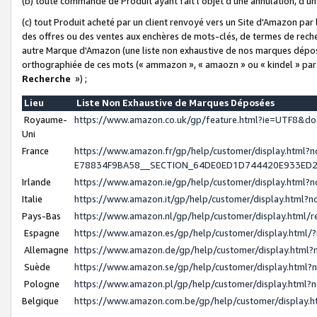
(b) toute commande de Produit ayant fait l'objet d'une annulation, d'u
(c) tout Produit acheté par un client renvoyé vers un Site d'Amazon par
des offres ou des ventes aux enchères de mots-clés, de termes de reche
autre Marque d'Amazon (une liste non exhaustive de nos marques déposée
orthographiée de ces mots (« ammazon », « amaozn » ou « kindel » par
Recherche
») ;
Lieu
Liste Non Exhaustive de Marques Déposées
Royaume-
https://www.amazon.co.uk/gp/feature.html?ie=UTF8&
Uni
France
https://www.amazon.fr/gp/help/customer/display.ht
E78834F9BA58__SECTION_64DE0ED1D744420E933ED
Irlande
https://www.amazon.ie/gp/help/customer/display.htm
Italie
https://www.amazon.it/gp/help/customer/display.html
Pays-Bas
https://www.amazon.nl/gp/help/customer/display.html
Espagne
https://www.amazon.es/gp/help/customer/display.html
Allemagne
https://www.amazon.de/gp/help/customer/display.htm
Suède
https://www.amazon.se/gp/help/customer/display.htm
Pologne
https://www.amazon.pl/gp/help/customer/display.html
Belgique
https://www.amazon.com.be/gp/help/customer/displa