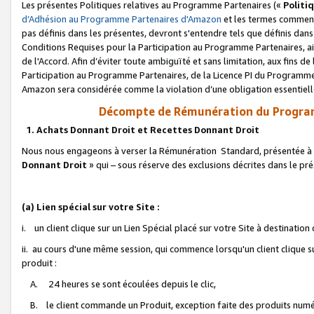
Les présentes Politiques relatives au Programme Partenaires («
Politi
d’Adhésion au Programme Partenaires d'Amazon
et les termes commenç
pas définis dans les présentes, devront s'entendre tels que définis dans 
Conditions Requises pour la Participation au Programme Partenaires, ai
de l'Accord. Afin d’éviter toute ambiguïté et sans limitation, aux fins de
Participation au Programme Partenaires, de la Licence PI du Programme 
Amazon sera considérée comme la violation d’une obligation essentielle
Décompte de Rémunération du Program
1. Achats Donnant Droit et Recettes Donnant Droit
Nous nous engageons à verser la Rémunération Standard, présentée à l
Donnant Droit
» qui – sous réserve des exclusions décrites dans le p
(a) Lien spécial sur votre Site :
i. un client clique sur un Lien Spécial placé sur votre Site à destination
ii. au cours d'une même session, qui commence lorsqu'un client clique s
produit :
A. 24 heures se sont écoulées depuis le clic,
B. le client commande un Produit, exception faite des produits numéri