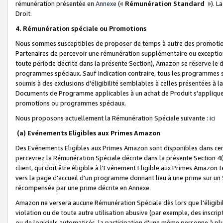
rémunération présentée en
Annexe
(«
Rémunération Standard
»). L
Droit.
4. Rémunération spéciale ou Promotions
Nous sommes susceptibles de proposer de temps à autre des promotion
Partenaires de percevoir une rémunération supplémentaire ou exceptio
toute période décrite dans la présente Section), Amazon se réserve le
programmes spéciaux. Sauf indication contraire, tous les programmes s
soumis à des exclusions d'éligibilité semblables à celles présentées à 
Documents de Programme applicables à un achat de Produit s'appliquera
promotions ou programmes spéciaux.
Nous proposons actuellement la Rémunération Spéciale suivante :
ici
(a) Evénements Eligibles aux Primes Amazon
Des Evénements Eligibles aux Primes Amazon sont disponibles dans cer
percevrez la Rémunération Spéciale décrite dans la présente Section 4(
client, qui doit être éligible à l'Evénement Eligible aux Primes Amazon te
vers la page d'accueil d'un programme donnant lieu à une prime sur un Si
récompensée par une prime décrite en Annexe.
Amazon ne versera aucune Rémunération Spéciale dès lors que l'éligibi
violation ou de toute autre utilisation abusive (par exemple, des inscrip
ou de logiciels automatisés, la participation d'une même personne à p