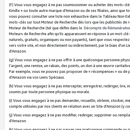
(f) Vous vous engagez à ne pas soumissionner ou acheter des mots-clés,
Kindle » ou toute autre marque d'Amazon ou de ses filiales, ainsi que t
vous pouvez consulter une liste non exhaustive dans le Tableau Non Ex
mots-clés sur tout Moteur de Recherche dès lors que les publicités de 
Moteur de Recherche (tel que défini dans le
Décompte de Rémunératio
Moteurs de Recherche afin qu'ils apparaissent en réponse à un mot-clé o
naturels, gratuits, organiques ou non payants), tant que vous respectez 
vers votre site, et non directement ou indirectement, par le biais d'un Li
d'Amazon.
(g) Vous vous engagez à ne pas offrir à une quelconque personne physi
l'argent, une remise, un rabais, des points, un don à une œuvre caritativ
Par exemple, vous ne pouvez pas proposer de « récompenses » ou de p
d'Amazon via vos Liens Spéciaux.
(h) Vous vous engagez à ne pas intercepter, enregistrer, rediriger, lire
soumis par toute personne physique ou morale.
(i) Vous vous engagez à ne pas demander, recueillir, obtenir, stocker, 
compte utilisées par nos clients en relation avec un Site d'Amazon (y c
(j) Vous vous engagez à ne pas modifier, rediriger, supprimer ou rempla
d'Amazon.
(k) Vous vous engagez à ne pas passer une quelconque commande ou init