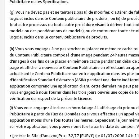
Publicitaire ou les Spécifications.
(g) Vous ne devez pas et ne tenterez pas (i) de modifier, d'altérer, de f
logiciel inclus dans le Contenu publicitaire de produits ; ou (ii) de proc
tout autre processus ou toute autre procédure visant à dériver tout c
modèle ou des pondérations de modèle), ou de contourner toute sécurité a
logiciel inclus dans le contenu publicitaire de produits.
(h) Vous vous engagez à ne pas stocker ou placer en mémoire cache tou
du Contenu Publicitaire composé d'une image pendant 24 heures maxim
d'images à des fins de le placer en mémoire cache pendant un délai de
page et afficher à nouveau le Contenu Publicitaire en effectuant un app
actualisant le Contenu Publicitaire sur votre application dans les plus 
d'Identification Standard d'Amazon (ASIN) pendant une durée indéterminé
application comprend une application client, cette dernière ne peut pa
vous engagez à nous fournir dans les trois jours ouvrés une copie de tou
vérification du respect de la présente Licence.
(i) Vous vous engagez à inclure un horodatage à l'affichage du prix ou 
Publicitaire à partir de Flux de Données ou si vous effectuez un appel ve
application moins d'une fois toutes les heures. Cependant, le jour même
sur votre application, vous pouvez omettre la partie date du tampon.
• [insérer le Site d'Amazon]Prix : 32,77 [EUR/£] (le 01/07/2008 14 h 11 