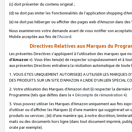
(c) doit présenter du contenu original ;
(d) ne doit pas imiter les fonctionnalités de l'application shopping d'Am
(e) ne doit pas héberger ou afficher des pages web d'Amazon dans de
Nous examinerons votre demande avant de vous notifier son acceptatio
Mobile acceptée aux fins de l'
Accord
.
Directives Relatives aux Marques du Progra
Les présentes Directives s'appliquent à l'utilisation des marques que
d'Amazon
»). Vous êtes tenu(e) de respecter scrupuleusement et à tou
aux présentes Directives entraînera la résiliation automatique de toute
1. VOUS ETES UNIQUEMENT AUTORISE(E) A UTILISER LES MARQUES D'
DES PRODUITS SUR UN SITE D'AMAZON A L'AIDE D'UN LIEN SPECIAL 
2. Votre utilisation des Marques d'Amazon doit (i) respecter la dernière
Programme (tels que définis dans le «
Décompte de rémunération
»).
3. Vous pouvez utiliser les Marques d'Amazon uniquement aux fins expr
d'utiliser ou d'afficher les Marques (i) d’une manière qui suggérerait un
produits ou services ; (iii) d’une manière qui, à notre discrétion, limit
mails ou des documents hors ligne (dans tout document imprimé, publip
orale par exemple).