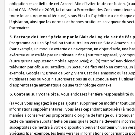
obligation essentielle de cet Accord. Afin d’éviter toute confusion, (i) a
la loi CAN-SPAM de 2003, la Loi sur la Protection des Consommateurs s
toute loi analogue ou ultérieure), vous êtes l’« Expéditeur » de chaque 
législation, ainsi que les normes et bonnes pratiques en vigueur du s
Partenaires.
5. Partage de Liens Spéciaux par le Biais de Logiciels et de Pér
Programme ou Lien Spécial ou tout autre lien vers un Site d'Amazon, au su
(par exemple, un module externe de navigation, un objet d'aide, une ba
exécutée ou installée par un utilisateur final) sur tout appareil, y comp
(autre qu'une Application Mobile Approuvée); ou (b) tout boîtier-décod
télévision par câble ou satellite, un lecteur de flux vidéo en continu, un
exemple, GoogleTV, Bravia de Sony, Viera Cast de Panasonic ou les Appli
n’utiliserez pas ou vous n’autoriserez pas un quelconque tiers à utili
d'apprentissage automatique ou une technologie connexe.
6. Contenu sur Votre Site.
Vous endossez l'entière responsabilité du
(a) Vous vous engagez à ne pas ajouter, supprimer ou modifier tout Co
informations supplémentaires ; vous êtes cependant autorisé(e) à modi
manière à conserver les proportions d’origine de l’image ou à tronquer
texte de manière substantielle ou sans que le texte ne devienne incorr
susceptibles de mettre à votre disposition peuvent contenir un lien ver
Spéciaux (par exemple, les liens vers les informations concernant la poli