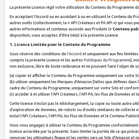
La présente Licence régit votre utilisation du Contenu du Programme d
En acceptant l'Accord ou en accédant à ou en utilisant le Contenu du P
autres outils (collectivement, la «
API Créateurs et PA API
») qui vous pe
autres informations et contenus associés aux Produits («
Contenu publ
disposition, vous acceptez d'être lié(e) à la présente Licence.
1. Licence Limitée pour le Contenu du Programme
Sous réserve des conditions de
l'Accord
et uniquement aux fins limitées
compris la présente Licence et les autres
Politiques du Programme
], n
non exclusive, libre de toute redevance et ne pouvant faire l'objet de so
(a) copier et afficher le Contenu du Programme uniquement sur votre Si
(b) utiliser uniquement les Marques d'Amazon [telles que définies dans 
cadre du Contenu du Programme, uniquement sur votre Site et confo
(c) accéder à et utiliser l’API Créateurs, l’API PA, les Flux de Données e
Cette licence n'inclut pas le téléchargement, la copie ou toute autre util
d’exploration de données, de robots ou d’outils similaires de collecte
inclut l’API Créateurs, l’API PA, les Flux de Données et le Contenu Publici
Vous vous engagez à utiliser le Contenu du Programme conformément a
licence accordée par la présente. Sans limiter la portée de ce qui pré
renvoyer les utilisateurs finaux et les ventes vers un Site d'Amazon et