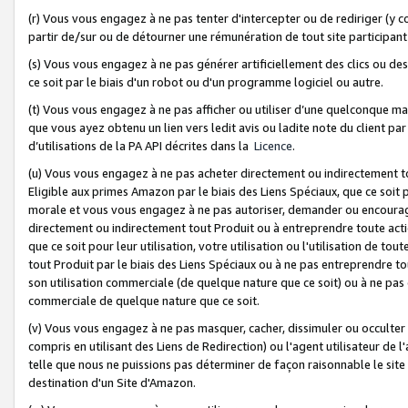
(r) Vous vous engagez à ne pas tenter d'intercepter ou de rediriger (y comp
partir de/sur ou de détourner une rémunération de tout site participa
(s) Vous vous engagez à ne pas générer artificiellement des clics ou de
ce soit par le biais d'un robot ou d'un programme logiciel ou autre.
(t) Vous vous engagez à ne pas afficher ou utiliser d’une quelconque man
que vous ayez obtenu un lien vers ledit avis ou ladite note du client par
d’utilisations de la PA API décrites dans la
Licence
.
(u) Vous vous engagez à ne pas acheter directement ou indirectement t
Eligible aux primes Amazon par le biais des Liens Spéciaux, que ce soit 
morale et vous vous engagez à ne pas autoriser, demander ou encourager
directement ou indirectement tout Produit ou à entreprendre toute acti
que ce soit pour leur utilisation, votre utilisation ou l'utilisation de
tout Produit par le biais des Liens Spéciaux ou à ne pas entreprendre t
son utilisation commerciale (de quelque nature que ce soit) ou à ne pas o
commerciale de quelque nature que ce soit.
(v) Vous vous engagez à ne pas masquer, cacher, dissimuler ou occulter 
compris en utilisant des Liens de Redirection) ou l'agent utilisateur de 
telle que nous ne puissions pas déterminer de façon raisonnable le site ou
destination d'un Site d'Amazon.