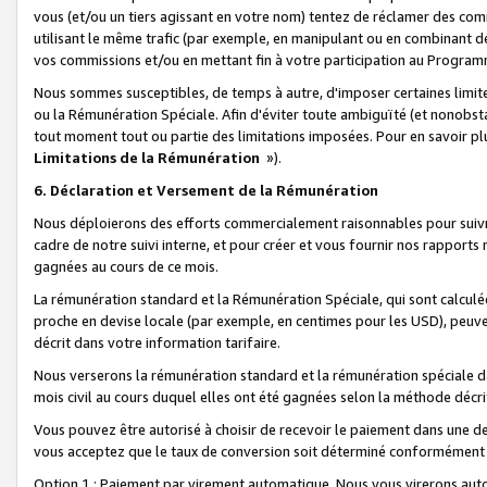
vous (et/ou un tiers agissant en votre nom) tentez de réclamer des c
utilisant le même trafic (par exemple, en manipulant ou en combinant 
vos commissions et/ou en mettant fin à votre participation au Progra
Nous sommes susceptibles, de temps à autre, d'imposer certaines limit
ou la Rémunération Spéciale. Afin d'éviter toute ambiguïté (et nonobst
tout moment tout ou partie des limitations imposées. Pour en savoir plus
Limitations de la Rémunération
»).
6. Déclaration et Versement de la Rémunération
Nous déploierons des efforts commercialement raisonnables pour suivr
cadre de notre suivi interne, et pour créer et vous fournir nos rapport
gagnées au cours de ce mois.
La rémunération standard et la Rémunération Spéciale, qui sont calcul
proche en devise locale (par exemple, en centimes pour les USD), peuve
décrit dans votre information tarifaire.
Nous verserons la rémunération standard et la rémunération spéciale da
mois civil au cours duquel elles ont été gagnées selon la méthode décr
Vous pouvez être autorisé à choisir de recevoir le paiement dans une dev
vous acceptez que le taux de conversion soit déterminé conformément
Option 1 : Paiement par virement automatique.
Nous vous virerons aut