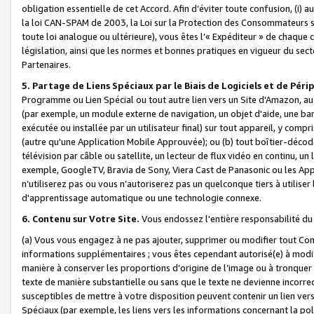
obligation essentielle de cet Accord. Afin d’éviter toute confusion, (i) a
la loi CAN-SPAM de 2003, la Loi sur la Protection des Consommateurs s
toute loi analogue ou ultérieure), vous êtes l’« Expéditeur » de chaque 
législation, ainsi que les normes et bonnes pratiques en vigueur du s
Partenaires.
5. Partage de Liens Spéciaux par le Biais de Logiciels et de Pér
Programme ou Lien Spécial ou tout autre lien vers un Site d'Amazon, au su
(par exemple, un module externe de navigation, un objet d'aide, une ba
exécutée ou installée par un utilisateur final) sur tout appareil, y comp
(autre qu'une Application Mobile Approuvée); ou (b) tout boîtier-décod
télévision par câble ou satellite, un lecteur de flux vidéo en continu, un
exemple, GoogleTV, Bravia de Sony, Viera Cast de Panasonic ou les Appli
n’utiliserez pas ou vous n’autoriserez pas un quelconque tiers à utili
d'apprentissage automatique ou une technologie connexe.
6. Contenu sur Votre Site.
Vous endossez l'entière responsabilité du
(a) Vous vous engagez à ne pas ajouter, supprimer ou modifier tout Co
informations supplémentaires ; vous êtes cependant autorisé(e) à modi
manière à conserver les proportions d’origine de l’image ou à tronquer
texte de manière substantielle ou sans que le texte ne devienne incorr
susceptibles de mettre à votre disposition peuvent contenir un lien ver
Spéciaux (par exemple, les liens vers les informations concernant la poli