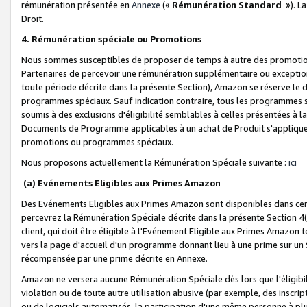
rémunération présentée en
Annexe
(«
Rémunération Standard
»). L
Droit.
4. Rémunération spéciale ou Promotions
Nous sommes susceptibles de proposer de temps à autre des promotion
Partenaires de percevoir une rémunération supplémentaire ou exceptio
toute période décrite dans la présente Section), Amazon se réserve le
programmes spéciaux. Sauf indication contraire, tous les programmes s
soumis à des exclusions d'éligibilité semblables à celles présentées à 
Documents de Programme applicables à un achat de Produit s'appliquera
promotions ou programmes spéciaux.
Nous proposons actuellement la Rémunération Spéciale suivante :
ici
(a) Evénements Eligibles aux Primes Amazon
Des Evénements Eligibles aux Primes Amazon sont disponibles dans cer
percevrez la Rémunération Spéciale décrite dans la présente Section 4(
client, qui doit être éligible à l'Evénement Eligible aux Primes Amazon te
vers la page d'accueil d'un programme donnant lieu à une prime sur un Si
récompensée par une prime décrite en Annexe.
Amazon ne versera aucune Rémunération Spéciale dès lors que l'éligibi
violation ou de toute autre utilisation abusive (par exemple, des inscrip
ou de logiciels automatisés, la participation d'une même personne à p