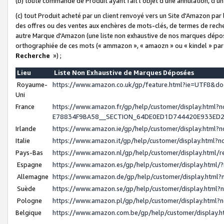
(b) toute commande de Produit ayant fait l'objet d'une annulation, d'u
(c) tout Produit acheté par un client renvoyé vers un Site d'Amazon par
des offres ou des ventes aux enchères de mots-clés, de termes de reche
autre Marque d'Amazon (une liste non exhaustive de nos marques déposée
orthographiée de ces mots (« ammazon », « amaozn » ou « kindel » par
Recherche
») ;
Lieu
Liste Non Exhaustive de Marques Déposées
Royaume-
https://www.amazon.co.uk/gp/feature.html?ie=UTF8&
Uni
France
https://www.amazon.fr/gp/help/customer/display.ht
E78834F9BA58__SECTION_64DE0ED1D744420E933ED
Irlande
https://www.amazon.ie/gp/help/customer/display.htm
Italie
https://www.amazon.it/gp/help/customer/display.html
Pays-Bas
https://www.amazon.nl/gp/help/customer/display.html
Espagne
https://www.amazon.es/gp/help/customer/display.html
Allemagne
https://www.amazon.de/gp/help/customer/display.htm
Suède
https://www.amazon.se/gp/help/customer/display.htm
Pologne
https://www.amazon.pl/gp/help/customer/display.html
Belgique
https://www.amazon.com.be/gp/help/customer/displa