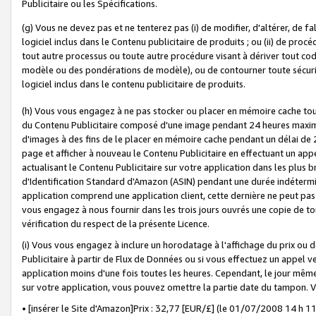
Publicitaire ou les Spécifications.
(g) Vous ne devez pas et ne tenterez pas (i) de modifier, d'altérer, de f
logiciel inclus dans le Contenu publicitaire de produits ; ou (ii) de proc
tout autre processus ou toute autre procédure visant à dériver tout c
modèle ou des pondérations de modèle), ou de contourner toute sécurité a
logiciel inclus dans le contenu publicitaire de produits.
(h) Vous vous engagez à ne pas stocker ou placer en mémoire cache tou
du Contenu Publicitaire composé d'une image pendant 24 heures maxim
d'images à des fins de le placer en mémoire cache pendant un délai de
page et afficher à nouveau le Contenu Publicitaire en effectuant un app
actualisant le Contenu Publicitaire sur votre application dans les plus 
d'Identification Standard d'Amazon (ASIN) pendant une durée indéterminé
application comprend une application client, cette dernière ne peut pa
vous engagez à nous fournir dans les trois jours ouvrés une copie de tou
vérification du respect de la présente Licence.
(i) Vous vous engagez à inclure un horodatage à l'affichage du prix ou 
Publicitaire à partir de Flux de Données ou si vous effectuez un appel ve
application moins d'une fois toutes les heures. Cependant, le jour même
sur votre application, vous pouvez omettre la partie date du tampon.
• [insérer le Site d'Amazon]Prix : 32,77 [EUR/£] (le 01/07/2008 14 h 11 