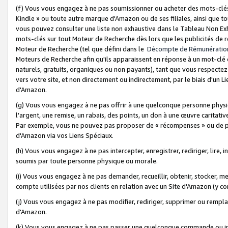
(f) Vous vous engagez à ne pas soumissionner ou acheter des mots-clés,
Kindle » ou toute autre marque d'Amazon ou de ses filiales, ainsi que t
vous pouvez consulter une liste non exhaustive dans le Tableau Non Ex
mots-clés sur tout Moteur de Recherche dès lors que les publicités de 
Moteur de Recherche (tel que défini dans le
Décompte de Rémunératio
Moteurs de Recherche afin qu'ils apparaissent en réponse à un mot-clé o
naturels, gratuits, organiques ou non payants), tant que vous respectez 
vers votre site, et non directement ou indirectement, par le biais d'un Li
d'Amazon.
(g) Vous vous engagez à ne pas offrir à une quelconque personne physi
l'argent, une remise, un rabais, des points, un don à une œuvre caritativ
Par exemple, vous ne pouvez pas proposer de « récompenses » ou de p
d'Amazon via vos Liens Spéciaux.
(h) Vous vous engagez à ne pas intercepter, enregistrer, rediriger, lire
soumis par toute personne physique ou morale.
(i) Vous vous engagez à ne pas demander, recueillir, obtenir, stocker, 
compte utilisées par nos clients en relation avec un Site d'Amazon (y c
(j) Vous vous engagez à ne pas modifier, rediriger, supprimer ou rempla
d'Amazon.
(k) Vous vous engagez à ne pas passer une quelconque commande ou init