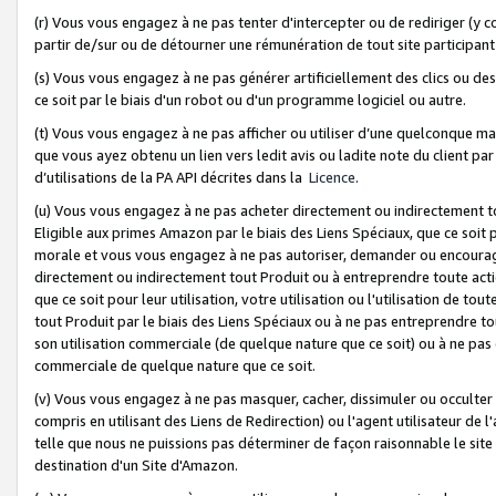
(r) Vous vous engagez à ne pas tenter d'intercepter ou de rediriger (y comp
partir de/sur ou de détourner une rémunération de tout site participa
(s) Vous vous engagez à ne pas générer artificiellement des clics ou de
ce soit par le biais d'un robot ou d'un programme logiciel ou autre.
(t) Vous vous engagez à ne pas afficher ou utiliser d’une quelconque man
que vous ayez obtenu un lien vers ledit avis ou ladite note du client par
d’utilisations de la PA API décrites dans la
Licence
.
(u) Vous vous engagez à ne pas acheter directement ou indirectement t
Eligible aux primes Amazon par le biais des Liens Spéciaux, que ce soit 
morale et vous vous engagez à ne pas autoriser, demander ou encourager
directement ou indirectement tout Produit ou à entreprendre toute acti
que ce soit pour leur utilisation, votre utilisation ou l'utilisation de
tout Produit par le biais des Liens Spéciaux ou à ne pas entreprendre t
son utilisation commerciale (de quelque nature que ce soit) ou à ne pas o
commerciale de quelque nature que ce soit.
(v) Vous vous engagez à ne pas masquer, cacher, dissimuler ou occulter 
compris en utilisant des Liens de Redirection) ou l'agent utilisateur de 
telle que nous ne puissions pas déterminer de façon raisonnable le site ou
destination d'un Site d'Amazon.