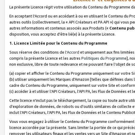
La présente Licence régit votre utilisation du Contenu du Programme d
En acceptant l'Accord ou en accédant à ou en utilisant le Contenu du P
autres outils (collectivement, la «
API Créateurs et PA API
») qui vous pe
autres informations et contenus associés aux Produits («
Contenu publ
disposition, vous acceptez d'être lié(e) à la présente Licence.
1. Licence Limitée pour le Contenu du Programme
Sous réserve des conditions de
l'Accord
et uniquement aux fins limitées
compris la présente Licence et les autres
Politiques du Programme
], n
non exclusive, libre de toute redevance et ne pouvant faire l'objet de so
(a) copier et afficher le Contenu du Programme uniquement sur votre Si
(b) utiliser uniquement les Marques d'Amazon [telles que définies dans 
cadre du Contenu du Programme, uniquement sur votre Site et confo
(c) accéder à et utiliser l’API Créateurs, l’API PA, les Flux de Données e
Cette licence n'inclut pas le téléchargement, la copie ou toute autre util
d’exploration de données, de robots ou d’outils similaires de collecte
inclut l’API Créateurs, l’API PA, les Flux de Données et le Contenu Publici
Vous vous engagez à utiliser le Contenu du Programme conformément a
licence accordée par la présente. Sans limiter la portée de ce qui pré
renvoyer les utilisateurs finaux et les ventes vers un Site d'Amazon et