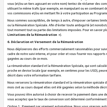
vous (et/ou un tiers agissant en votre nom) tentez de réclamer des c
utilisant le même trafic (par exemple, en manipulant ou en combinant 
vos commissions et/ou en mettant fin à votre participation au Progra
Nous sommes susceptibles, de temps à autre, d'imposer certaines limit
ou la Rémunération Spéciale. Afin d'éviter toute ambiguïté (et nonobst
tout moment tout ou partie des limitations imposées. Pour en savoir plus
Limitations de la Rémunération
»).
6. Déclaration et Versement de la Rémunération
Nous déploierons des efforts commercialement raisonnables pour suivr
cadre de notre suivi interne, et pour créer et vous fournir nos rapport
gagnées au cours de ce mois.
La rémunération standard et la Rémunération Spéciale, qui sont calcul
proche en devise locale (par exemple, en centimes pour les USD), peuve
décrit dans votre information tarifaire.
Nous verserons la rémunération standard et la rémunération spéciale da
mois civil au cours duquel elles ont été gagnées selon la méthode décr
Vous pouvez être autorisé à choisir de recevoir le paiement dans une dev
vous acceptez que le taux de conversion soit déterminé conformément
Option 1 : Paiement par virement automatique.
Nous vous virerons aut