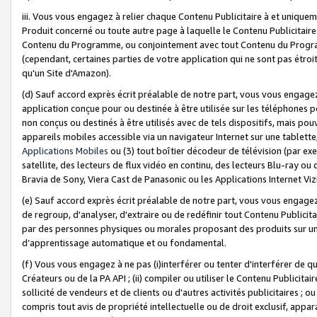
iii. Vous vous engagez à relier chaque Contenu Publicitaire à et uniqu
Produit concerné ou toute autre page à laquelle le Contenu Publicitaire
Contenu du Programme, ou conjointement avec tout Contenu du Programm
(cependant, certaines parties de votre application qui ne sont pas étroi
qu'un Site d'Amazon).
(d) Sauf accord exprès écrit préalable de notre part, vous vous engagez à
application conçue pour ou destinée à être utilisée sur les téléphones p
non conçus ou destinés à être utilisés avec de tels dispositifs, mais pouv
appareils mobiles accessible via un navigateur Internet sur une tablett
Applications Mobiles
ou (3) tout boîtier décodeur de télévision (par ex
satellite, des lecteurs de flux vidéo en continu, des lecteurs Blu-ray o
Bravia de Sony, Viera Cast de Panasonic ou les Applications Internet Viz
(e) Sauf accord exprès écrit préalable de notre part, vous vous engagez 
de regroup, d'analyser, d'extraire ou de redéfinir tout Contenu Publicitai
par des personnes physiques ou morales proposant des produits sur un
d’apprentissage automatique et ou fondamental.
(f) Vous vous engagez à ne pas (i)interférer ou tenter d'interférer de 
Créateurs ou de la PA API ; (ii) compiler ou utiliser le Contenu Publicita
sollicité de vendeurs et de clients ou d'autres activités publicitaires ; ou (
compris tout avis de propriété intellectuelle ou de droit exclusif, appar