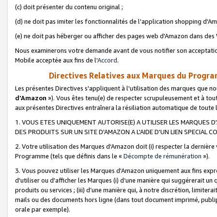
(c) doit présenter du contenu original ;
(d) ne doit pas imiter les fonctionnalités de l'application shopping d'Am
(e) ne doit pas héberger ou afficher des pages web d'Amazon dans de
Nous examinerons votre demande avant de vous notifier son acceptatio
Mobile acceptée aux fins de l'
Accord
.
Directives Relatives aux Marques du Progra
Les présentes Directives s'appliquent à l'utilisation des marques que
d'Amazon
»). Vous êtes tenu(e) de respecter scrupuleusement et à tou
aux présentes Directives entraînera la résiliation automatique de toute
1. VOUS ETES UNIQUEMENT AUTORISE(E) A UTILISER LES MARQUES D'
DES PRODUITS SUR UN SITE D'AMAZON A L'AIDE D'UN LIEN SPECIAL 
2. Votre utilisation des Marques d'Amazon doit (i) respecter la dernière
Programme (tels que définis dans le «
Décompte de rémunération
»).
3. Vous pouvez utiliser les Marques d'Amazon uniquement aux fins expr
d'utiliser ou d'afficher les Marques (i) d’une manière qui suggérerait un
produits ou services ; (iii) d’une manière qui, à notre discrétion, limit
mails ou des documents hors ligne (dans tout document imprimé, publip
orale par exemple).