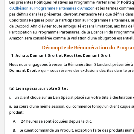
Les présentes Politiques relatives au Programme Partenaires («
Politi
d’Adhésion au Programme Partenaires d'Amazon
et les termes commenç
pas définis dans les présentes, devront s'entendre tels que définis dans 
Conditions Requises pour la Participation au Programme Partenaires, ai
de l'Accord. Afin d’éviter toute ambiguïté et sans limitation, aux fins de
Participation au Programme Partenaires, de la Licence PI du Programme 
Amazon sera considérée comme la violation d’une obligation essentielle
Décompte de Rémunération du Program
1. Achats Donnant Droit et Recettes Donnant Droit
Nous nous engageons à verser la Rémunération Standard, présentée à l
Donnant Droit
» qui – sous réserve des exclusions décrites dans le p
(a) Lien spécial sur votre Site :
i. un client clique sur un Lien Spécial placé sur votre Site à destination
ii. au cours d'une même session, qui commence lorsqu'un client clique s
produit :
A. 24 heures se sont écoulées depuis le clic,
B. le client commande un Produit, exception faite des produits numéri