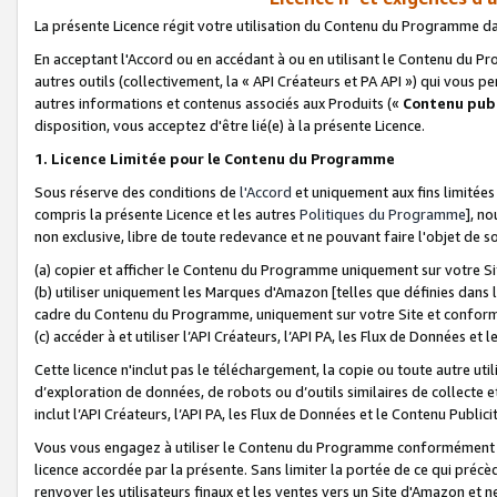
La présente Licence régit votre utilisation du Contenu du Programme d
En acceptant l'Accord ou en accédant à ou en utilisant le Contenu du P
autres outils (collectivement, la «
API Créateurs et PA API
») qui vous pe
autres informations et contenus associés aux Produits («
Contenu publ
disposition, vous acceptez d'être lié(e) à la présente Licence.
1. Licence Limitée pour le Contenu du Programme
Sous réserve des conditions de
l'Accord
et uniquement aux fins limitées
compris la présente Licence et les autres
Politiques du Programme
], n
non exclusive, libre de toute redevance et ne pouvant faire l'objet de so
(a) copier et afficher le Contenu du Programme uniquement sur votre Si
(b) utiliser uniquement les Marques d'Amazon [telles que définies dans 
cadre du Contenu du Programme, uniquement sur votre Site et confo
(c) accéder à et utiliser l’API Créateurs, l’API PA, les Flux de Données e
Cette licence n'inclut pas le téléchargement, la copie ou toute autre util
d’exploration de données, de robots ou d’outils similaires de collecte
inclut l’API Créateurs, l’API PA, les Flux de Données et le Contenu Publici
Vous vous engagez à utiliser le Contenu du Programme conformément a
licence accordée par la présente. Sans limiter la portée de ce qui pré
renvoyer les utilisateurs finaux et les ventes vers un Site d'Amazon et