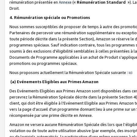
rémunération présentée en
Annexe
(«
Rémunération Standard
»). L
Droit.
4. Rémunération spéciale ou Promotions
Nous sommes susceptibles de proposer de temps à autre des promotion
Partenaires de percevoir une rémunération supplémentaire ou exceptio
toute période décrite dans la présente Section), Amazon se réserve le
programmes spéciaux. Sauf indication contraire, tous les programmes s
soumis à des exclusions d'éligibilité semblables à celles présentées à 
Documents de Programme applicables à un achat de Produit s'appliquera
promotions ou programmes spéciaux.
Nous proposons actuellement la Rémunération Spéciale suivante :
ici
(a) Evénements Eligibles aux Primes Amazon
Des Evénements Eligibles aux Primes Amazon sont disponibles dans cer
percevrez la Rémunération Spéciale décrite dans la présente Section 4(
client, qui doit être éligible à l'Evénement Eligible aux Primes Amazon te
vers la page d'accueil d'un programme donnant lieu à une prime sur un Si
récompensée par une prime décrite en Annexe.
Amazon ne versera aucune Rémunération Spéciale dès lors que l'éligibi
violation ou de toute autre utilisation abusive (par exemple, des inscrip
ou de logiciels automatisés, la participation d'une même personne à p