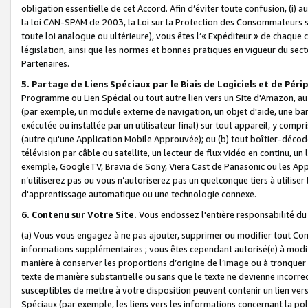
obligation essentielle de cet Accord. Afin d’éviter toute confusion, (i) a
la loi CAN-SPAM de 2003, la Loi sur la Protection des Consommateurs s
toute loi analogue ou ultérieure), vous êtes l’« Expéditeur » de chaque 
législation, ainsi que les normes et bonnes pratiques en vigueur du s
Partenaires.
5. Partage de Liens Spéciaux par le Biais de Logiciels et de Pér
Programme ou Lien Spécial ou tout autre lien vers un Site d'Amazon, au su
(par exemple, un module externe de navigation, un objet d'aide, une ba
exécutée ou installée par un utilisateur final) sur tout appareil, y comp
(autre qu'une Application Mobile Approuvée); ou (b) tout boîtier-décod
télévision par câble ou satellite, un lecteur de flux vidéo en continu, un
exemple, GoogleTV, Bravia de Sony, Viera Cast de Panasonic ou les Appli
n’utiliserez pas ou vous n’autoriserez pas un quelconque tiers à utili
d'apprentissage automatique ou une technologie connexe.
6. Contenu sur Votre Site.
Vous endossez l'entière responsabilité du
(a) Vous vous engagez à ne pas ajouter, supprimer ou modifier tout Co
informations supplémentaires ; vous êtes cependant autorisé(e) à modi
manière à conserver les proportions d’origine de l’image ou à tronquer
texte de manière substantielle ou sans que le texte ne devienne incorr
susceptibles de mettre à votre disposition peuvent contenir un lien ver
Spéciaux (par exemple, les liens vers les informations concernant la poli