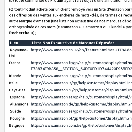
(b) toute commande de Produit ayant fait l'objet d'une annulation, d'u
(c) tout Produit acheté par un client renvoyé vers un Site d'Amazon par
des offres ou des ventes aux enchères de mots-clés, de termes de reche
autre Marque d'Amazon (une liste non exhaustive de nos marques déposée
orthographiée de ces mots (« ammazon », « amaozn » ou « kindel » par
Recherche
») ;
Lieu
Liste Non Exhaustive de Marques Déposées
Royaume-
https://www.amazon.co.uk/gp/feature.html?ie=UTF8&
Uni
France
https://www.amazon.fr/gp/help/customer/display.ht
E78834F9BA58__SECTION_64DE0ED1D744420E933ED
Irlande
https://www.amazon.ie/gp/help/customer/display.htm
Italie
https://www.amazon.it/gp/help/customer/display.html
Pays-Bas
https://www.amazon.nl/gp/help/customer/display.html
Espagne
https://www.amazon.es/gp/help/customer/display.html
Allemagne
https://www.amazon.de/gp/help/customer/display.htm
Suède
https://www.amazon.se/gp/help/customer/display.htm
Pologne
https://www.amazon.pl/gp/help/customer/display.html
Belgique
https://www.amazon.com.be/gp/help/customer/displa