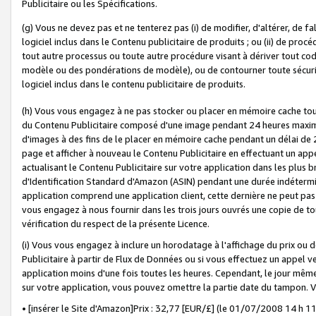
Publicitaire ou les Spécifications.
(g) Vous ne devez pas et ne tenterez pas (i) de modifier, d'altérer, de f
logiciel inclus dans le Contenu publicitaire de produits ; ou (ii) de proc
tout autre processus ou toute autre procédure visant à dériver tout c
modèle ou des pondérations de modèle), ou de contourner toute sécurité a
logiciel inclus dans le contenu publicitaire de produits.
(h) Vous vous engagez à ne pas stocker ou placer en mémoire cache tou
du Contenu Publicitaire composé d'une image pendant 24 heures maxim
d'images à des fins de le placer en mémoire cache pendant un délai de
page et afficher à nouveau le Contenu Publicitaire en effectuant un app
actualisant le Contenu Publicitaire sur votre application dans les plus 
d'Identification Standard d'Amazon (ASIN) pendant une durée indéterminé
application comprend une application client, cette dernière ne peut pa
vous engagez à nous fournir dans les trois jours ouvrés une copie de tou
vérification du respect de la présente Licence.
(i) Vous vous engagez à inclure un horodatage à l'affichage du prix ou 
Publicitaire à partir de Flux de Données ou si vous effectuez un appel ve
application moins d'une fois toutes les heures. Cependant, le jour même
sur votre application, vous pouvez omettre la partie date du tampon.
• [insérer le Site d'Amazon]Prix : 32,77 [EUR/£] (le 01/07/2008 14 h 11 