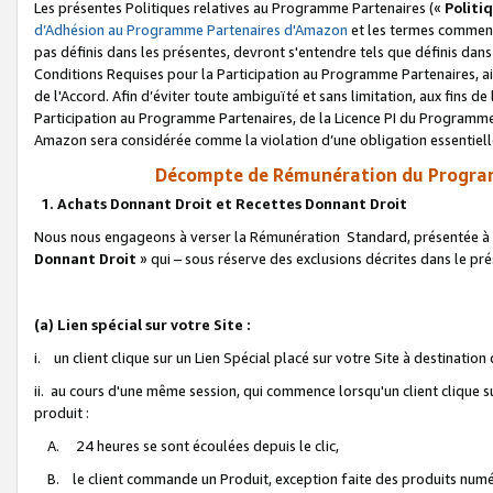
Les présentes Politiques relatives au Programme Partenaires («
Politi
d’Adhésion au Programme Partenaires d'Amazon
et les termes commenç
pas définis dans les présentes, devront s'entendre tels que définis dans 
Conditions Requises pour la Participation au Programme Partenaires, ai
de l'Accord. Afin d’éviter toute ambiguïté et sans limitation, aux fins de
Participation au Programme Partenaires, de la Licence PI du Programme 
Amazon sera considérée comme la violation d’une obligation essentielle
Décompte de Rémunération du Program
1. Achats Donnant Droit et Recettes Donnant Droit
Nous nous engageons à verser la Rémunération Standard, présentée à l
Donnant Droit
» qui – sous réserve des exclusions décrites dans le p
(a) Lien spécial sur votre Site :
i. un client clique sur un Lien Spécial placé sur votre Site à destination
ii. au cours d'une même session, qui commence lorsqu'un client clique s
produit :
A. 24 heures se sont écoulées depuis le clic,
B. le client commande un Produit, exception faite des produits numéri