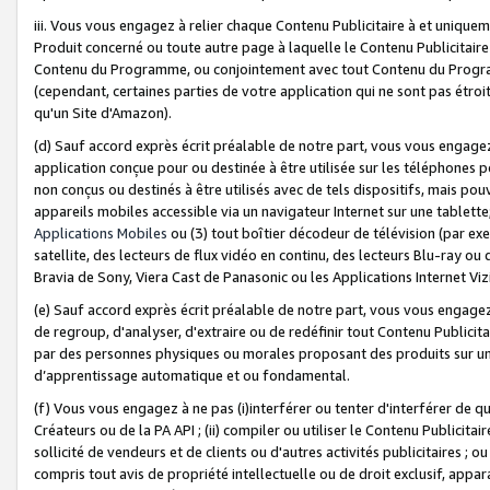
iii. Vous vous engagez à relier chaque Contenu Publicitaire à et uniqu
Produit concerné ou toute autre page à laquelle le Contenu Publicitaire
Contenu du Programme, ou conjointement avec tout Contenu du Programm
(cependant, certaines parties de votre application qui ne sont pas étroi
qu'un Site d'Amazon).
(d) Sauf accord exprès écrit préalable de notre part, vous vous engagez à
application conçue pour ou destinée à être utilisée sur les téléphones p
non conçus ou destinés à être utilisés avec de tels dispositifs, mais pouv
appareils mobiles accessible via un navigateur Internet sur une tablett
Applications Mobiles
ou (3) tout boîtier décodeur de télévision (par ex
satellite, des lecteurs de flux vidéo en continu, des lecteurs Blu-ray o
Bravia de Sony, Viera Cast de Panasonic ou les Applications Internet Viz
(e) Sauf accord exprès écrit préalable de notre part, vous vous engagez 
de regroup, d'analyser, d'extraire ou de redéfinir tout Contenu Publicitai
par des personnes physiques ou morales proposant des produits sur un
d’apprentissage automatique et ou fondamental.
(f) Vous vous engagez à ne pas (i)interférer ou tenter d'interférer de 
Créateurs ou de la PA API ; (ii) compiler ou utiliser le Contenu Publicita
sollicité de vendeurs et de clients ou d'autres activités publicitaires ; ou (
compris tout avis de propriété intellectuelle ou de droit exclusif, appar