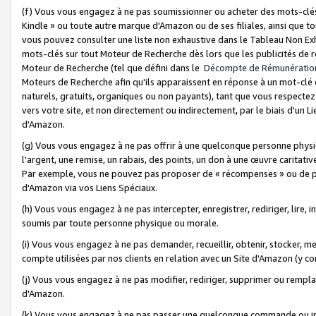
(f) Vous vous engagez à ne pas soumissionner ou acheter des mots-clés,
Kindle » ou toute autre marque d'Amazon ou de ses filiales, ainsi que t
vous pouvez consulter une liste non exhaustive dans le Tableau Non Ex
mots-clés sur tout Moteur de Recherche dès lors que les publicités de 
Moteur de Recherche (tel que défini dans le
Décompte de Rémunératio
Moteurs de Recherche afin qu'ils apparaissent en réponse à un mot-clé o
naturels, gratuits, organiques ou non payants), tant que vous respectez 
vers votre site, et non directement ou indirectement, par le biais d'un Li
d'Amazon.
(g) Vous vous engagez à ne pas offrir à une quelconque personne physi
l'argent, une remise, un rabais, des points, un don à une œuvre caritativ
Par exemple, vous ne pouvez pas proposer de « récompenses » ou de p
d'Amazon via vos Liens Spéciaux.
(h) Vous vous engagez à ne pas intercepter, enregistrer, rediriger, lire
soumis par toute personne physique ou morale.
(i) Vous vous engagez à ne pas demander, recueillir, obtenir, stocker, 
compte utilisées par nos clients en relation avec un Site d'Amazon (y c
(j) Vous vous engagez à ne pas modifier, rediriger, supprimer ou rempla
d'Amazon.
(k) Vous vous engagez à ne pas passer une quelconque commande ou init