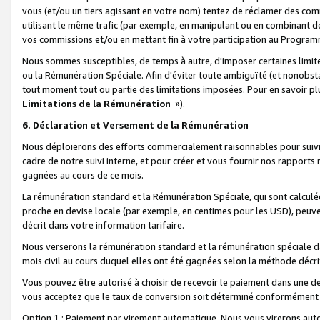
vous (et/ou un tiers agissant en votre nom) tentez de réclamer des c
utilisant le même trafic (par exemple, en manipulant ou en combinant 
vos commissions et/ou en mettant fin à votre participation au Progra
Nous sommes susceptibles, de temps à autre, d'imposer certaines limit
ou la Rémunération Spéciale. Afin d'éviter toute ambiguïté (et nonobst
tout moment tout ou partie des limitations imposées. Pour en savoir plus
Limitations de la Rémunération
»).
6. Déclaration et Versement de la Rémunération
Nous déploierons des efforts commercialement raisonnables pour suivr
cadre de notre suivi interne, et pour créer et vous fournir nos rapport
gagnées au cours de ce mois.
La rémunération standard et la Rémunération Spéciale, qui sont calcul
proche en devise locale (par exemple, en centimes pour les USD), peuve
décrit dans votre information tarifaire.
Nous verserons la rémunération standard et la rémunération spéciale da
mois civil au cours duquel elles ont été gagnées selon la méthode décr
Vous pouvez être autorisé à choisir de recevoir le paiement dans une dev
vous acceptez que le taux de conversion soit déterminé conformément
Option 1 : Paiement par virement automatique.
Nous vous virerons aut