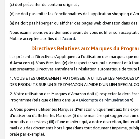
(c) doit présenter du contenu original ;
(d) ne doit pas imiter les fonctionnalités de l'application shopping d'Am
(e) ne doit pas héberger ou afficher des pages web d'Amazon dans de
Nous examinerons votre demande avant de vous notifier son acceptatio
Mobile acceptée aux fins de l'
Accord
.
Directives Relatives aux Marques du Progra
Les présentes Directives s'appliquent à l'utilisation des marques que
d'Amazon
»). Vous êtes tenu(e) de respecter scrupuleusement et à tou
aux présentes Directives entraînera la résiliation automatique de toute
1. VOUS ETES UNIQUEMENT AUTORISE(E) A UTILISER LES MARQUES D'
DES PRODUITS SUR UN SITE D'AMAZON A L'AIDE D'UN LIEN SPECIAL 
2. Votre utilisation des Marques d'Amazon doit (i) respecter la dernière
Programme (tels que définis dans le «
Décompte de rémunération
»).
3. Vous pouvez utiliser les Marques d'Amazon uniquement aux fins expr
d'utiliser ou d'afficher les Marques (i) d’une manière qui suggérerait un
produits ou services ; (iii) d’une manière qui, à notre discrétion, limit
mails ou des documents hors ligne (dans tout document imprimé, publip
orale par exemple).