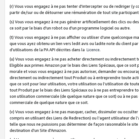
(r) Vous vous engagez à ne pas tenter d'intercepter ou de rediriger (y comp
partir de/sur ou de détourner une rémunération de tout site participa
(s) Vous vous engagez à ne pas générer artificiellement des clics ou de
ce soit par le biais d'un robot ou d'un programme logiciel ou autre.
(t) Vous vous engagez à ne pas afficher ou utiliser d’une quelconque man
que vous ayez obtenu un lien vers ledit avis ou ladite note du client par
d’utilisations de la PA API décrites dans la
Licence
.
(u) Vous vous engagez à ne pas acheter directement ou indirectement t
Eligible aux primes Amazon par le biais des Liens Spéciaux, que ce soit 
morale et vous vous engagez à ne pas autoriser, demander ou encourager
directement ou indirectement tout Produit ou à entreprendre toute acti
que ce soit pour leur utilisation, votre utilisation ou l'utilisation de
tout Produit par le biais des Liens Spéciaux ou à ne pas entreprendre t
son utilisation commerciale (de quelque nature que ce soit) ou à ne pas o
commerciale de quelque nature que ce soit.
(v) Vous vous engagez à ne pas masquer, cacher, dissimuler ou occulter 
compris en utilisant des Liens de Redirection) ou l'agent utilisateur de 
telle que nous ne puissions pas déterminer de façon raisonnable le site ou
destination d'un Site d'Amazon.