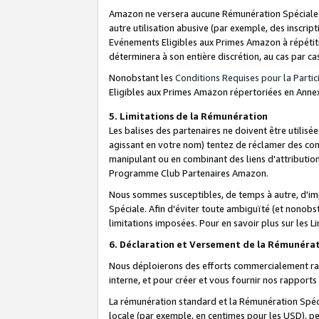
Amazon ne versera aucune Rémunération Spéciale dè
autre utilisation abusive (par exemple, des inscript
Evénements Eligibles aux Primes Amazon à répétiti
déterminera à son entière discrétion, au cas par ca
Nonobstant les
Conditions Requises pour la Parti
Eligibles aux Primes Amazon répertoriées en Anne
5. Limitations de la Rémunération
Les balises des partenaires ne doivent être utili
agissant en votre nom) tentez de réclamer des co
manipulant ou en combinant des liens d'attributi
Programme Club Partenaires Amazon.
Nous sommes susceptibles, de temps à autre, d'imp
Spéciale. Afin d'éviter toute ambiguïté (et nonob
limitations imposées. Pour en savoir plus sur les Li
6. Déclaration et Versement de la Rémunéra
Nous déploierons des efforts commercialement rai
interne, et pour créer et vous fournir nos rappor
La rémunération standard et la Rémunération Spéci
locale (par exemple, en centimes pour les USD), pe