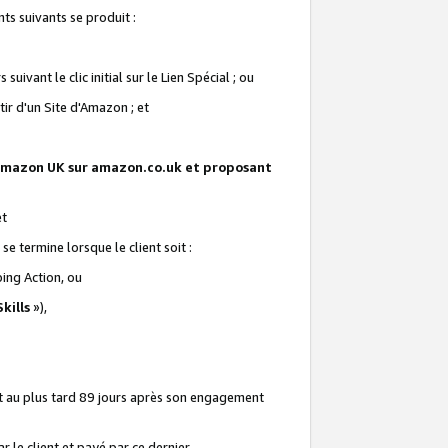
ts suivants se produit :
vant le clic initial sur le Lien Spécial ; ou
ir d'un Site d'Amazon ; et
te Amazon UK sur amazon.co.uk et proposant
et
e termine lorsque le client soit :
ping Action, ou
kills
»),
it au plus tard 89 jours après son engagement
 le client et payé par ce dernier.