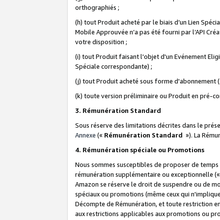
orthographiés ;
(h) tout Produit acheté par le biais d’un Lien Spéc
Mobile Approuvée n’a pas été fourni par l’API Créat
votre disposition ;
(i) tout Produit faisant l'objet d'un Evénement El
Spéciale correspondante) ;
(j) tout Produit acheté sous forme d'abonnement (s
(k) toute version préliminaire ou Produit en pré-c
3. Rémunération Standard
Sous réserve des limitations décrites dans le pré
Annexe
(«
Rémunération Standard
»). La Rému
4. Rémunération spéciale ou Promotions
Nous sommes susceptibles de proposer de temps à
rémunération supplémentaire ou exceptionnelle (
Amazon se réserve le droit de suspendre ou de mo
spéciaux ou promotions (même ceux qui n'impliquent
Décompte de Rémunération, et toute restriction e
aux restrictions applicables aux promotions ou p