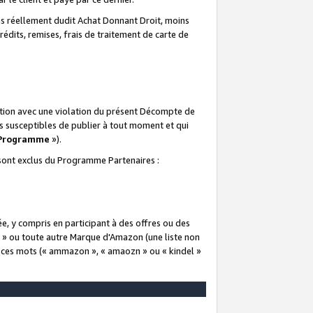
 réellement dudit Achat Donnant Droit, moins
rédits, remises, frais de traitement de carte de
elation avec une violation du présent Décompte de
s susceptibles de publier à tout moment et qui
 Programme
»).
t sont exclus du Programme Partenaires :
e, y compris en participant à des offres ou des
e » ou toute autre Marque d'Amazon (une liste non
e ces mots (« ammazon », « amaozn » ou « kindel »