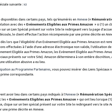
ciale suivante :
ici
disponibles dans certains pays, tels qu'énumérés en
Annexe
(«
Rémunérati
relation avec des «
Evénements Eligibles aux Primes Amazon
» si (1) un c
 sur un Lien Spécial présent sur votre Site le redirigeant vers la page d'acc
 découle, le client effectue l'action récompensée par une prime décrite en Ann
s lors que l'éligibilité d'un Evénement Eligible aux Primes Amazon est remis
ions effectuées à l'aide d'une adresse électronique non valide, l'utilisation d
nement Eligible aux Primes Amazon, les Evénement Eligible aux Primes Amazo
ciaux présents sur votre Site). Amazon déterminera à son entière discrétion, 
ne utilisation abusive a eu lieu.
cipation au Programme Partenaires
, vous pouvez insérer des Liens Spéciaux r
la prime correspondante.
t avoir lieu dans certains pays indiqués à l'
Annexe
(«
Rémunération Spéc
c les «
Evénements Eligibles aux Primes Amazon
» qui ont lieu lorsque (1)
 clique sur un lien spécial présent sur votre Site le redirigeant vers le site 
ar une prime décrite en Annexe.