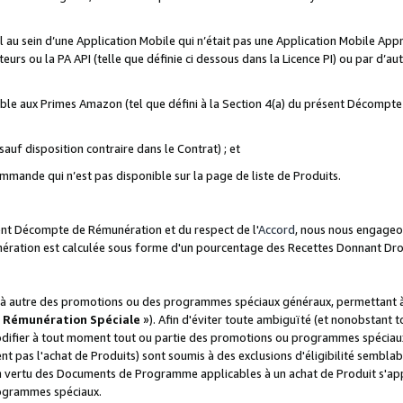
ial au sein d’une Application Mobile qui n’était pas une Application Mobile Ap
eurs ou la PA API (telle que définie ci dessous dans la Licence PI) ou par d’au
igible aux Primes Amazon (tel que défini à la Section 4(a) du présent Décomp
auf disposition contraire dans le Contrat) ; et
ommande qui n’est pas disponible sur la page de liste de Produits.
sent Décompte de Rémunération et du respect de l'
Accord
, nous nous engageo
nération est calculée sous forme d'un pourcentage des Recettes Donnant Dro
 autre des promotions ou des programmes spéciaux généraux, permettant à t
«
Rémunération Spéciale
»). Afin d'éviter toute ambiguïté (et nonobstant t
difier à tout moment tout ou partie des promotions ou programmes spéciaux.
 pas l'achat de Produits) sont soumis à des exclusions d'éligibilité semblabl
n vertu des Documents de Programme applicables à un achat de Produit s'app
rogrammes spéciaux.