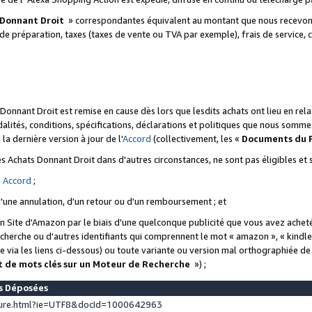
 Donnant Droit
» correspondantes équivalent au montant que nous recevons
 de préparation, taxes (taxes de vente ou TVA par exemple), frais de service, c
s Donnant Droit est remise en cause dès lors que lesdits achats ont lieu en r
lités, conditions, spécifications, déclarations et politiques que nous somme
a dernière version à jour de l'
Accord
(collectivement, les «
Documents du
 des Achats Donnant Droit dans d'autres circonstances, ne sont pas éligibles e
e
Accord
;
d'une annulation, d'un retour ou d'un remboursement ; et
 un Site d'Amazon par le biais d'une quelconque publicité que vous avez acheté
cherche ou d'autres identifiants qui comprennent le mot « amazon », « kindl
 via les liens ci-dessous) ou toute variante ou version mal orthographiée d
t de mots clés sur un Moteur de Recherche
») ;
es Déposées
ture.html?ie=UTF8&docId=1000642963