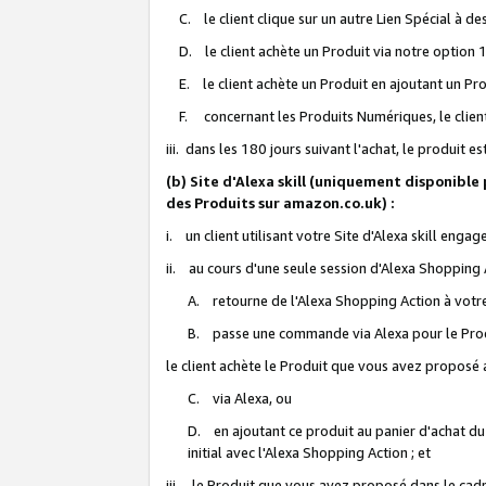
C. le client clique sur un autre Lien Spécial à de
D. le client achète un Produit via notre option 1-
E. le client achète un Produit en ajoutant un Produ
F. concernant les Produits Numériques, le client 
iii. dans les 180 jours suivant l'achat, le produit e
(b) Site d'Alexa skill (uniquement disponible
des Produits sur amazon.co.uk) :
i. un client utilisant votre Site d'Alexa skill enga
ii. au cours d'une seule session d'Alexa Shopping 
A. retourne de l'Alexa Shopping Action à votre
B. passe une commande via Alexa pour le Prod
le client achète le Produit que vous avez proposé a
C. via Alexa, ou
D. en ajoutant ce produit au panier d'achat du
initial avec l'Alexa Shopping Action ; et
iii. le Produit que vous avez proposé dans le cadre