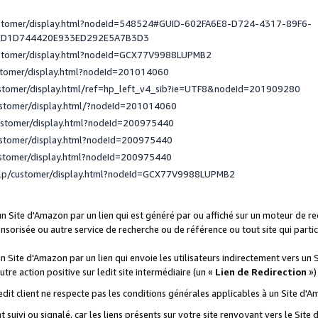
ustomer/display.html?nodeId=548524#GUID-602FA6E8-D724-4317-89F6-
ED1D744420E933ED292E5A7B3D3
ustomer/display.html?nodeId=GCX77V9988LUPMB2
stomer/display.html?nodeId=201014060
ustomer/display.html/ref=hp_left_v4_sib?ie=UTF8&nodeId=201909280
ustomer/display.html/?nodeId=201014060
ustomer/display.html?nodeId=200975440
ustomer/display.html?nodeId=200975440
ustomer/display.html?nodeId=200975440
elp/customer/display.html?nodeId=GCX77V9988LUPMB2
 un Site d'Amazon par un lien qui est généré par ou affiché sur un moteur de 
onsorisée ou autre service de recherche ou de référence ou tout site qui part
un Site d'Amazon par un lien qui envoie les utilisateurs indirectement vers un 
autre action positive sur ledit site intermédiaire (un «
Lien de Redirection
»)
 ledit client ne respecte pas les conditions générales applicables à un Site d'
t suivi ou signalé, car les liens présents sur votre site renvoyant vers le Si