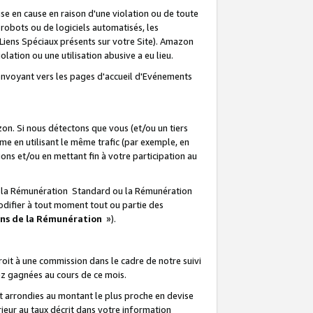
e en cause en raison d'une violation ou de toute
e robots ou de logiciels automatisés, les
Liens Spéciaux présents sur votre Site). Amazon
lation ou une utilisation abusive a eu lieu.
renvoyant vers les pages d'accueil d'Evénements
on. Si nous détectons que vous (et/ou un tiers
 en utilisant le même trafic (par exemple, en
s et/ou en mettant fin à votre participation au
ir la Rémunération Standard ou la Rémunération
odifier à tout moment tout ou partie des
ons de la Rémunération
»).
it à une commission dans le cadre de notre suivi
ez gagnées au cours de ce mois.
t arrondies au montant le plus proche en devise
ieur au taux décrit dans votre information