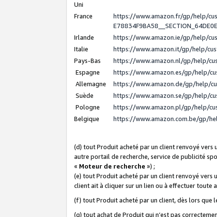
Uni
France
https://www.amazon.fr/gp/help/c
E78834F9BA58__SECTION_64DE0
Irlande
https://www.amazon.ie/gp/help/c
Italie
https://www.amazon.it/gp/help/cu
Pays-Bas
https://www.amazon.nl/gp/help/c
Espagne
https://www.amazon.es/gp/help/c
Allemagne
https://www.amazon.de/gp/help/c
Suède
https://www.amazon.se/gp/help/c
Pologne
https://www.amazon.pl/gp/help/c
Belgique
https://www.amazon.com.be/gp/h
(d) tout Produit acheté par un client renvoyé vers
autre portail de recherche, service de publicité sp
«
Moteur de recherche
») ;
(e) tout Produit acheté par un client renvoyé vers 
client ait à cliquer sur un lien ou à effectuer toute 
(f) tout Produit acheté par un client, dès lors que
(g) tout achat de Produit qui n’est pas correctemen