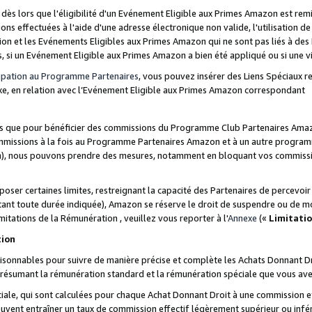
s lors que l'éligibilité d'un Evénement Eligible aux Primes Amazon est remis
ions effectuées à l'aide d'une adresse électronique non valide, l'utilisation d
on et les Evénements Eligibles aux Primes Amazon qui ne sont pas liés à des 
s, si un Evénement Eligible aux Primes Amazon a bien été appliqué ou si une vio
cipation au Programme Partenaires
, vous pouvez insérer des Liens Spéciaux 
xe, en relation avec l’Evénement Eligible aux Primes Amazon correspondant
sées que pour bénéficier des commissions du Programme Club Partenaires Amaz
mmissions à la fois au Programme Partenaires Amazon et à un autre programme
on), nous pouvons prendre des mesures, notamment en bloquant vos commission
oser certaines limites, restreignant la capacité des Partenaires de percevo
stant toute durée indiquée), Amazon se réserve le droit de suspendre ou de m
mitations de la Rémunération , veuillez vous reporter à l'
Annexe
(«
Limitati
tion
sonnables pour suivre de manière précise et complète les Achats Donnant Dro
ts résumant la rémunération standard et la rémunération spéciale que vous av
ale, qui sont calculées pour chaque Achat Donnant Droit à une commission e
uvent entraîner un taux de commission effectif légèrement supérieur ou infér