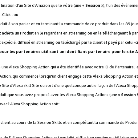
stination d'un Site d'Amazon que le vôtre (une «
Session
»), l'un des événemen
Click ; ou
it à son panier et en terminant la commande de ce produit dans les 89 jours sui
achète un Produit en le regardant en streaming ou en le téléchargeant à part
st expédié, diffusé en streaming ou téléchargé par le client et payé par celui-ci
 pour les partenaires utilisant un identifiant partenaire pour le si
ge une Alexa Shopping Action qui a été identifiée avec votre ID de Partenaire ; 
Action, qui commence lorsqu'un client engage cette Alexa Shopping Action et s
 Site d'Alexa skill Site ou sort d'une quelconque autre façon de l'Alexa Shop
uit que vous avez proposé avec les Alexa Shopping Actions (une «
Session S
vec l'Alexa Shopping Action soit :
 client au cours de la Session Skills et en complétant la commande du Produ
 de l' Alexa Shopping Action est expédié, diffusé en continu ou téléchargé par