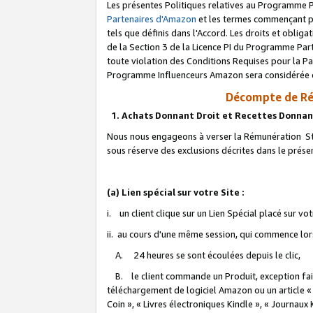
Les présentes Politiques relatives au Programme P
Partenaires d'Amazon
et les termes commençant pa
tels que définis dans l'Accord. Les droits et oblig
de la Section 3 de la Licence PI du Programme Parte
toute violation des Conditions Requises pour la Pa
Programme Influenceurs Amazon sera considérée co
Décompte de Ré
1. Achats Donnant Droit et Recettes Donnan
Nous nous engageons à verser la Rémunération Sta
sous réserve des exclusions décrites dans le prés
(a) Lien spécial sur votre Site :
i. un client clique sur un Lien Spécial placé sur vo
ii. au cours d'une même session, qui commence lorsq
A. 24 heures se sont écoulées depuis le clic,
B. le client commande un Produit, exception faite
téléchargement de logiciel Amazon ou un article «
Coin », « Livres électroniques Kindle », « Journaux