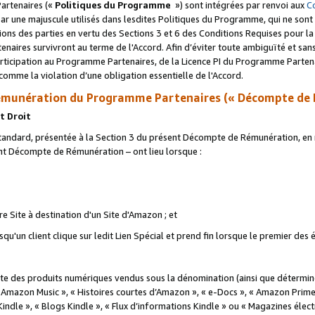
artenaires («
Politiques du Programme
») sont intégrées par renvoi aux
C
r une majuscule utilisés dans lesdites Politiques du Programme, qui ne sont 
ations des parties en vertu des Sections 3 et 6 des Conditions Requises pour l
naires survivront au terme de l'Accord. Afin d’éviter toute ambiguïté et sans l
rticipation au Programme Partenaires, de la Licence PI du Programme Partenai
mme la violation d’une obligation essentielle de l'Accord.
munération du Programme Partenaires (« Décompte de 
t Droit
ndard, présentée à la Section 3 du présent Décompte de Rémunération, en r
ent Décompte de Rémunération – ont lieu lorsque :
tre Site à destination d'un Site d'Amazon ; et
u'un client clique sur ledit Lien Spécial et prend fin lorsque le premier des
 des produits numériques vendus sous la dénomination (ainsi que déterminé 
 Amazon Music », « Histoires courtes d’Amazon », « e-Docs », « Amazon Prim
 Kindle », « Blogs Kindle », « Flux d’informations Kindle » ou « Magazines éle