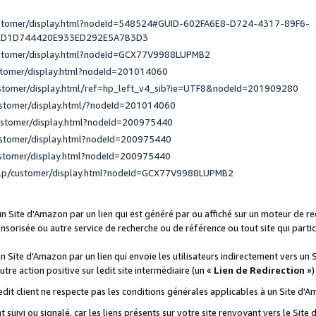
ustomer/display.html?nodeId=548524#GUID-602FA6E8-D724-4317-89F6-
ED1D744420E933ED292E5A7B3D3
ustomer/display.html?nodeId=GCX77V9988LUPMB2
stomer/display.html?nodeId=201014060
ustomer/display.html/ref=hp_left_v4_sib?ie=UTF8&nodeId=201909280
ustomer/display.html/?nodeId=201014060
ustomer/display.html?nodeId=200975440
ustomer/display.html?nodeId=200975440
ustomer/display.html?nodeId=200975440
elp/customer/display.html?nodeId=GCX77V9988LUPMB2
 un Site d'Amazon par un lien qui est généré par ou affiché sur un moteur de 
onsorisée ou autre service de recherche ou de référence ou tout site qui part
un Site d'Amazon par un lien qui envoie les utilisateurs indirectement vers un 
autre action positive sur ledit site intermédiaire (un «
Lien de Redirection
»)
 ledit client ne respecte pas les conditions générales applicables à un Site d'
t suivi ou signalé, car les liens présents sur votre site renvoyant vers le Si