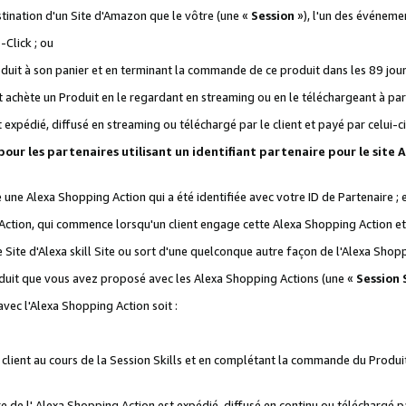
stination d'un Site d'Amazon que le vôtre (une «
Session
»), l'un des événemen
Click ; ou
it à son panier et en terminant la commande de ce produit dans les 89 jours sui
achète un Produit en le regardant en streaming ou en le téléchargeant à part
st expédié, diffusé en streaming ou téléchargé par le client et payé par celui-ci
 pour les partenaires utilisant un identifiant partenaire pour le si
ge une Alexa Shopping Action qui a été identifiée avec votre ID de Partenaire ; 
Action, qui commence lorsqu'un client engage cette Alexa Shopping Action et s
 Site d'Alexa skill Site ou sort d'une quelconque autre façon de l'Alexa Shop
uit que vous avez proposé avec les Alexa Shopping Actions (une «
Session S
vec l'Alexa Shopping Action soit :
 client au cours de la Session Skills et en complétant la commande du Produ
 de l' Alexa Shopping Action est expédié, diffusé en continu ou téléchargé par