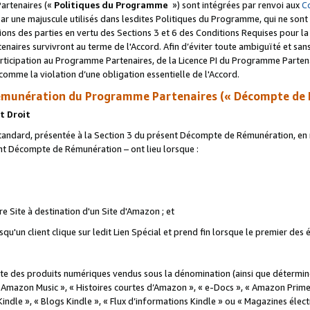
artenaires («
Politiques du Programme
») sont intégrées par renvoi aux
C
r une majuscule utilisés dans lesdites Politiques du Programme, qui ne sont 
ations des parties en vertu des Sections 3 et 6 des Conditions Requises pour l
naires survivront au terme de l'Accord. Afin d’éviter toute ambiguïté et sans l
rticipation au Programme Partenaires, de la Licence PI du Programme Partenai
mme la violation d’une obligation essentielle de l'Accord.
munération du Programme Partenaires (« Décompte de 
t Droit
ndard, présentée à la Section 3 du présent Décompte de Rémunération, en r
ent Décompte de Rémunération – ont lieu lorsque :
tre Site à destination d'un Site d'Amazon ; et
u'un client clique sur ledit Lien Spécial et prend fin lorsque le premier des
 des produits numériques vendus sous la dénomination (ainsi que déterminé 
 Amazon Music », « Histoires courtes d’Amazon », « e-Docs », « Amazon Prim
 Kindle », « Blogs Kindle », « Flux d’informations Kindle » ou « Magazines éle