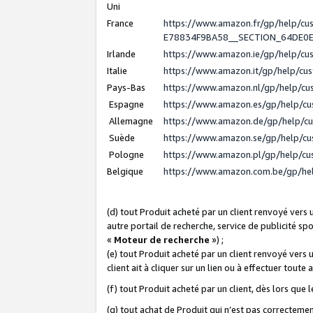
Uni
France
https://www.amazon.fr/gp/help/c
E78834F9BA58__SECTION_64DE0
Irlande
https://www.amazon.ie/gp/help/c
Italie
https://www.amazon.it/gp/help/cu
Pays-Bas
https://www.amazon.nl/gp/help/c
Espagne
https://www.amazon.es/gp/help/c
Allemagne
https://www.amazon.de/gp/help/c
Suède
https://www.amazon.se/gp/help/c
Pologne
https://www.amazon.pl/gp/help/c
Belgique
https://www.amazon.com.be/gp/h
(d) tout Produit acheté par un client renvoyé vers
autre portail de recherche, service de publicité sp
«
Moteur de recherche
») ;
(e) tout Produit acheté par un client renvoyé vers 
client ait à cliquer sur un lien ou à effectuer toute 
(f) tout Produit acheté par un client, dès lors que
(g) tout achat de Produit qui n’est pas correctemen