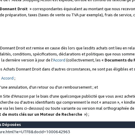
 Donnant Droit
» correspondantes équivalent au montant que nous recevons
 de préparation, taxes (taxes de vente ou TVA par exemple), frais de service, c
s Donnant Droit est remise en cause dès lors que lesdits achats ont lieu en r
lités, conditions, spécifications, déclarations et politiques que nous somme
a dernière version à jour de l'
Accord
(collectivement, les «
Documents du
 des Achats Donnant Droit dans d'autres circonstances, ne sont pas éligibles e
e
Accord
;
d'une annulation, d'un retour ou d'un remboursement ; et
 un Site d'Amazon par le biais d'une quelconque publicité que vous avez acheté
cherche ou d'autres identifiants qui comprennent le mot « amazon », « kindl
 via les liens ci-dessous) ou toute variante ou version mal orthographiée d
t de mots clés sur un Moteur de Recherche
») ;
es Déposées
ture.html?ie=UTF8&docId=1000642963