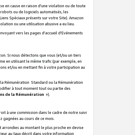
e en cause en raison d'une violation ou de toute
e robots ou de logiciels automatisés, les
Liens Spéciaux présents sur votre Site). Amazon
lation ou une utilisation abusive a eu lieu.
renvoyant vers les pages d'accueil d'Evénements
on. Si nous détectons que vous (et/ou un tiers
 en utilisant le même trafic (par exemple, en
s et/ou en mettant fin à votre participation au
ir la Rémunération Standard ou la Rémunération
odifier à tout moment tout ou partie des
ons de la Rémunération
»).
it à une commission dans le cadre de notre suivi
ez gagnées au cours de ce mois.
t arrondies au montant le plus proche en devise
ieur au taux décrit dans votre information