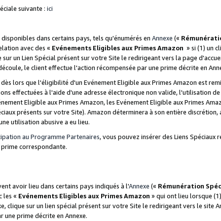
ciale suivante :
ici
disponibles dans certains pays, tels qu'énumérés en
Annexe
(«
Rémunérati
relation avec des «
Evénements Eligibles aux Primes Amazon
» si (1) un c
 sur un Lien Spécial présent sur votre Site le redirigeant vers la page d'acc
 découle, le client effectue l'action récompensée par une prime décrite en Ann
s lors que l'éligibilité d'un Evénement Eligible aux Primes Amazon est remis
ions effectuées à l'aide d'une adresse électronique non valide, l'utilisation d
nement Eligible aux Primes Amazon, les Evénement Eligible aux Primes Amazo
ciaux présents sur votre Site). Amazon déterminera à son entière discrétion, 
ne utilisation abusive a eu lieu.
cipation au Programme Partenaires
, vous pouvez insérer des Liens Spéciaux r
la prime correspondante.
t avoir lieu dans certains pays indiqués à l'
Annexe
(«
Rémunération Spéc
c les «
Evénements Eligibles aux Primes Amazon
» qui ont lieu lorsque (1)
 clique sur un lien spécial présent sur votre Site le redirigeant vers le site 
ar une prime décrite en Annexe.