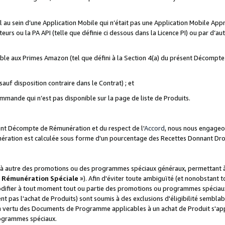
ial au sein d’une Application Mobile qui n’était pas une Application Mobile Ap
eurs ou la PA API (telle que définie ci dessous dans la Licence PI) ou par d’au
igible aux Primes Amazon (tel que défini à la Section 4(a) du présent Décomp
auf disposition contraire dans le Contrat) ; et
ommande qui n’est pas disponible sur la page de liste de Produits.
sent Décompte de Rémunération et du respect de l'
Accord
, nous nous engageo
nération est calculée sous forme d'un pourcentage des Recettes Donnant Dro
 autre des promotions ou des programmes spéciaux généraux, permettant à t
«
Rémunération Spéciale
»). Afin d'éviter toute ambiguïté (et nonobstant t
difier à tout moment tout ou partie des promotions ou programmes spéciaux.
 pas l'achat de Produits) sont soumis à des exclusions d'éligibilité semblabl
n vertu des Documents de Programme applicables à un achat de Produit s'app
rogrammes spéciaux.