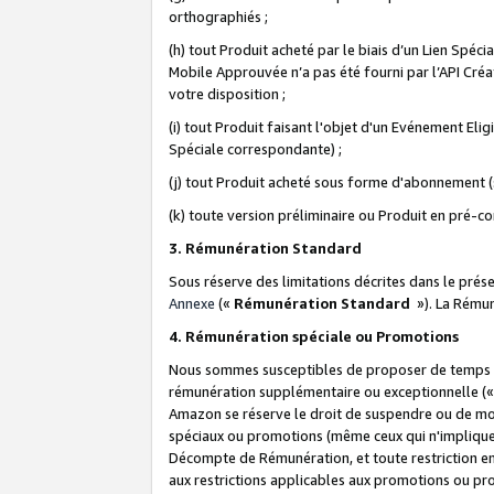
orthographiés ;
(h) tout Produit acheté par le biais d’un Lien Spéc
Mobile Approuvée n’a pas été fourni par l’API Créat
votre disposition ;
(i) tout Produit faisant l'objet d'un Evénement El
Spéciale correspondante) ;
(j) tout Produit acheté sous forme d'abonnement (s
(k) toute version préliminaire ou Produit en pré-c
3. Rémunération Standard
Sous réserve des limitations décrites dans le pré
Annexe
(«
Rémunération Standard
»). La Rému
4. Rémunération spéciale ou Promotions
Nous sommes susceptibles de proposer de temps à
rémunération supplémentaire ou exceptionnelle (
Amazon se réserve le droit de suspendre ou de mo
spéciaux ou promotions (même ceux qui n'impliquent
Décompte de Rémunération, et toute restriction e
aux restrictions applicables aux promotions ou p