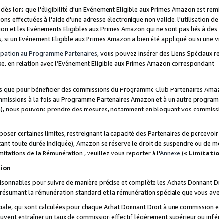
s lors que l'éligibilité d'un Evénement Eligible aux Primes Amazon est remis
ions effectuées à l'aide d'une adresse électronique non valide, l'utilisation d
on et les Evénements Eligibles aux Primes Amazon qui ne sont pas liés à des 
s, si un Evénement Eligible aux Primes Amazon a bien été appliqué ou si une vio
cipation au Programme Partenaires
, vous pouvez insérer des Liens Spéciaux 
xe, en relation avec l’Evénement Eligible aux Primes Amazon correspondant
sées que pour bénéficier des commissions du Programme Club Partenaires Amaz
mmissions à la fois au Programme Partenaires Amazon et à un autre programme
on), nous pouvons prendre des mesures, notamment en bloquant vos commission
oser certaines limites, restreignant la capacité des Partenaires de percevo
stant toute durée indiquée), Amazon se réserve le droit de suspendre ou de m
mitations de la Rémunération , veuillez vous reporter à l'
Annexe
(«
Limitati
tion
sonnables pour suivre de manière précise et complète les Achats Donnant Dro
ts résumant la rémunération standard et la rémunération spéciale que vous av
ale, qui sont calculées pour chaque Achat Donnant Droit à une commission e
uvent entraîner un taux de commission effectif légèrement supérieur ou infér