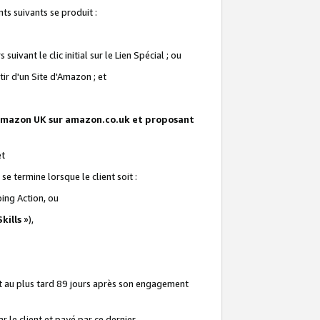
ts suivants se produit :
vant le clic initial sur le Lien Spécial ; ou
ir d'un Site d'Amazon ; et
te Amazon UK sur amazon.co.uk et proposant
et
e termine lorsque le client soit :
ping Action, ou
kills
»),
it au plus tard 89 jours après son engagement
 le client et payé par ce dernier.