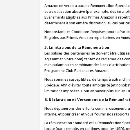
Amazon ne versera aucune Rémunération Spéciale dè
autre utilisation abusive (par exemple, des inscript
Evénements Eligibles aux Primes Amazon à répétiti
déterminera à son entière discrétion, au cas par ca
Nonobstant les
Conditions Requises pour la Parti
Eligibles aux Primes Amazon répertoriées en Anne
5. Limitations de la Rémunération
Les balises des partenaires ne doivent être utili
agissant en votre nom) tentez de réclamer des co
manipulant ou en combinant des liens d'attributi
Programme Club Partenaires Amazon.
Nous sommes susceptibles, de temps à autre, d'imp
Spéciale. Afin d'éviter toute ambiguïté (et nonob
limitations imposées. Pour en savoir plus sur les Li
6. Déclaration et Versement de la Rémunéra
Nous déploierons des efforts commercialement rai
interne, et pour créer et vous fournir nos rappor
La rémunération standard et la Rémunération Spéci
locale (par exemple, en centimes pour les USD), pe