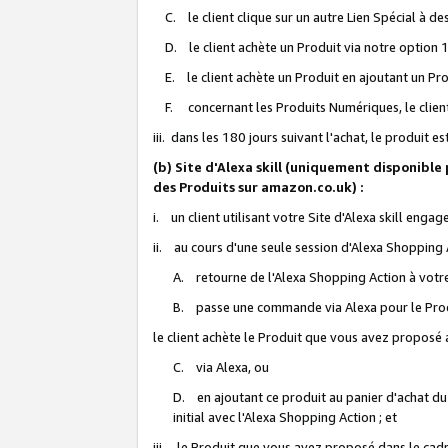
C. le client clique sur un autre Lien Spécial à de
D. le client achète un Produit via notre option 1-
E. le client achète un Produit en ajoutant un Produ
F. concernant les Produits Numériques, le client 
iii. dans les 180 jours suivant l'achat, le produit e
(b) Site d'Alexa skill (uniquement disponible
des Produits sur amazon.co.uk) :
i. un client utilisant votre Site d'Alexa skill enga
ii. au cours d'une seule session d'Alexa Shopping 
A. retourne de l'Alexa Shopping Action à votre
B. passe une commande via Alexa pour le Prod
le client achète le Produit que vous avez proposé a
C. via Alexa, ou
D. en ajoutant ce produit au panier d'achat du
initial avec l'Alexa Shopping Action ; et
iii. le Produit que vous avez proposé dans le cadre