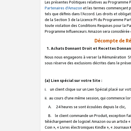
Les présentes Politiques relatives au Programme P
Partenaires d'Amazon
et les termes commençant pa
tels que définis dans l'Accord. Les droits et oblig
de la Section 3 de la Licence PI du Programme Parte
toute violation des Conditions Requises pour la Pa
Programme Influenceurs Amazon sera considérée co
Décompte de Ré
1. Achats Donnant Droit et Recettes Donnan
Nous nous engageons à verser la Rémunération Sta
sous réserve des exclusions décrites dans le prés
(a) Lien spécial sur votre Site :
i. un client clique sur un Lien Spécial placé sur vo
ii. au cours d'une même session, qui commence lorsq
A. 24 heures se sont écoulées depuis le clic,
B. le client commande un Produit, exception faite
téléchargement de logiciel Amazon ou un article «
Coin », « Livres électroniques Kindle », « Journaux