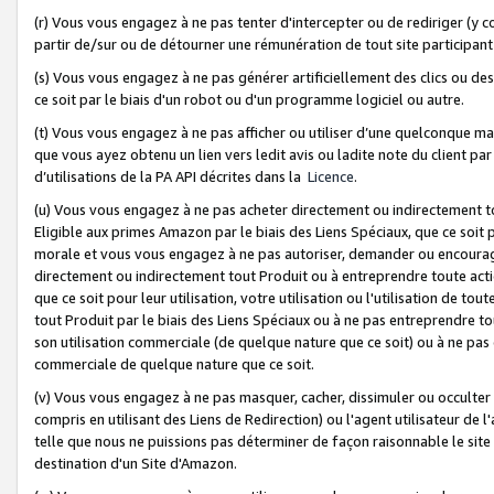
(r) Vous vous engagez à ne pas tenter d'intercepter ou de rediriger (y comp
partir de/sur ou de détourner une rémunération de tout site participa
(s) Vous vous engagez à ne pas générer artificiellement des clics ou de
ce soit par le biais d'un robot ou d'un programme logiciel ou autre.
(t) Vous vous engagez à ne pas afficher ou utiliser d’une quelconque man
que vous ayez obtenu un lien vers ledit avis ou ladite note du client par
d’utilisations de la PA API décrites dans la
Licence
.
(u) Vous vous engagez à ne pas acheter directement ou indirectement t
Eligible aux primes Amazon par le biais des Liens Spéciaux, que ce soit 
morale et vous vous engagez à ne pas autoriser, demander ou encourager
directement ou indirectement tout Produit ou à entreprendre toute acti
que ce soit pour leur utilisation, votre utilisation ou l'utilisation de
tout Produit par le biais des Liens Spéciaux ou à ne pas entreprendre t
son utilisation commerciale (de quelque nature que ce soit) ou à ne pas o
commerciale de quelque nature que ce soit.
(v) Vous vous engagez à ne pas masquer, cacher, dissimuler ou occulter 
compris en utilisant des Liens de Redirection) ou l'agent utilisateur de 
telle que nous ne puissions pas déterminer de façon raisonnable le site ou
destination d'un Site d'Amazon.