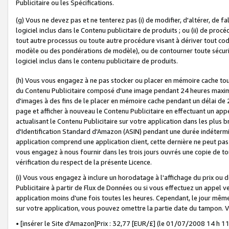
Publicitaire ou les Spécifications.
(g) Vous ne devez pas et ne tenterez pas (i) de modifier, d'altérer, de f
logiciel inclus dans le Contenu publicitaire de produits ; ou (ii) de proc
tout autre processus ou toute autre procédure visant à dériver tout c
modèle ou des pondérations de modèle), ou de contourner toute sécurité a
logiciel inclus dans le contenu publicitaire de produits.
(h) Vous vous engagez à ne pas stocker ou placer en mémoire cache tou
du Contenu Publicitaire composé d'une image pendant 24 heures maxim
d'images à des fins de le placer en mémoire cache pendant un délai de
page et afficher à nouveau le Contenu Publicitaire en effectuant un app
actualisant le Contenu Publicitaire sur votre application dans les plus 
d'Identification Standard d'Amazon (ASIN) pendant une durée indéterminé
application comprend une application client, cette dernière ne peut pa
vous engagez à nous fournir dans les trois jours ouvrés une copie de tou
vérification du respect de la présente Licence.
(i) Vous vous engagez à inclure un horodatage à l'affichage du prix ou 
Publicitaire à partir de Flux de Données ou si vous effectuez un appel ve
application moins d'une fois toutes les heures. Cependant, le jour même
sur votre application, vous pouvez omettre la partie date du tampon.
• [insérer le Site d'Amazon]Prix : 32,77 [EUR/£] (le 01/07/2008 14 h 11 