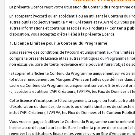
La présente Licence régit votre utilisation du Contenu du Programme d
En acceptant l'Accord ou en accédant à ou en utilisant le Contenu du P
autres outils (collectivement, la «
API Créateurs et PA API
») qui vous pe
autres informations et contenus associés aux Produits («
Contenu publ
disposition, vous acceptez d'être lié(e) à la présente Licence.
1. Licence Limitée pour le Contenu du Programme
Sous réserve des conditions de
l'Accord
et uniquement aux fins limitées
compris la présente Licence et les autres
Politiques du Programme
], n
non exclusive, libre de toute redevance et ne pouvant faire l'objet de so
(a) copier et afficher le Contenu du Programme uniquement sur votre Si
(b) utiliser uniquement les Marques d'Amazon [telles que définies dans 
cadre du Contenu du Programme, uniquement sur votre Site et confo
(c) accéder à et utiliser l’API Créateurs, l’API PA, les Flux de Données e
Cette licence n'inclut pas le téléchargement, la copie ou toute autre util
d’exploration de données, de robots ou d’outils similaires de collecte
inclut l’API Créateurs, l’API PA, les Flux de Données et le Contenu Publici
Vous vous engagez à utiliser le Contenu du Programme conformément a
licence accordée par la présente. Sans limiter la portée de ce qui pré
renvoyer les utilisateurs finaux et les ventes vers un Site d'Amazon et