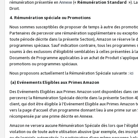
rémunération présentée en
Annexe
(«
Rémunération Standard
»). L
Droit.
4. Rémunération spéciale ou Promotions
Nous sommes susceptibles de proposer de temps à autre des promotion
Partenaires de percevoir une rémunération supplémentaire ou exceptio
toute période décrite dans la présente Section), Amazon se réserve le
programmes spéciaux. Sauf indication contraire, tous les programmes s
soumis à des exclusions d'éligibilité semblables à celles présentées à 
Documents de Programme applicables à un achat de Produit s'appliquera
promotions ou programmes spéciaux.
Nous proposons actuellement la Rémunération Spéciale suivante :
ici
(a) Evénements Eligibles aux Primes Amazon
Des Evénements Eligibles aux Primes Amazon sont disponibles dans cer
percevrez la Rémunération Spéciale décrite dans la présente Section 4(
client, qui doit être éligible à l'Evénement Eligible aux Primes Amazon te
vers la page d'accueil d'un programme donnant lieu à une prime sur un Si
récompensée par une prime décrite en Annexe.
Amazon ne versera aucune Rémunération Spéciale dès lors que l'éligibi
violation ou de toute autre utilisation abusive (par exemple, des inscrip
ou de logiciels automatisés, la participation d'une même personne à p