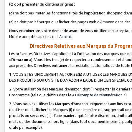
(c) doit présenter du contenu original ;
(d) ne doit pas imiter les fonctionnalités de l'application shopping d'Am
(e) ne doit pas héberger ou afficher des pages web d'Amazon dans de
Nous examinerons votre demande avant de vous notifier son acceptatio
Mobile acceptée aux fins de l'
Accord
.
Directives Relatives aux Marques du Progra
Les présentes Directives s'appliquent à l'utilisation des marques que
d'Amazon
»). Vous êtes tenu(e) de respecter scrupuleusement et à tou
aux présentes Directives entraînera la résiliation automatique de toute
1. VOUS ETES UNIQUEMENT AUTORISE(E) A UTILISER LES MARQUES D'
DES PRODUITS SUR UN SITE D'AMAZON A L'AIDE D'UN LIEN SPECIAL 
2. Votre utilisation des Marques d'Amazon doit (i) respecter la dernière
Programme (tels que définis dans le «
Décompte de rémunération
»).
3. Vous pouvez utiliser les Marques d'Amazon uniquement aux fins expr
d'utiliser ou d'afficher les Marques (i) d’une manière qui suggérerait un
produits ou services ; (iii) d’une manière qui, à notre discrétion, limit
mails ou des documents hors ligne (dans tout document imprimé, publip
orale par exemple).