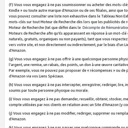
(f) Vous vous engagez à ne pas soumissionner ou acheter des mots-clés,
Kindle » ou toute autre marque d'Amazon ou de ses filiales, ainsi que t
vous pouvez consulter une liste non exhaustive dans le Tableau Non Ex
mots-clés sur tout Moteur de Recherche dès lors que les publicités de 
Moteur de Recherche (tel que défini dans le
Décompte de Rémunératio
Moteurs de Recherche afin qu'ils apparaissent en réponse à un mot-clé o
naturels, gratuits, organiques ou non payants), tant que vous respectez 
vers votre site, et non directement ou indirectement, par le biais d'un Li
d'Amazon.
(g) Vous vous engagez à ne pas offrir à une quelconque personne physi
l'argent, une remise, un rabais, des points, un don à une œuvre caritativ
Par exemple, vous ne pouvez pas proposer de « récompenses » ou de p
d'Amazon via vos Liens Spéciaux.
(h) Vous vous engagez à ne pas intercepter, enregistrer, rediriger, lire
soumis par toute personne physique ou morale.
(i) Vous vous engagez à ne pas demander, recueillir, obtenir, stocker, 
compte utilisées par nos clients en relation avec un Site d'Amazon (y c
(j) Vous vous engagez à ne pas modifier, rediriger, supprimer ou rempla
d'Amazon.
(k) Vous vous engagez à ne pas passer une quelconque commande ou init