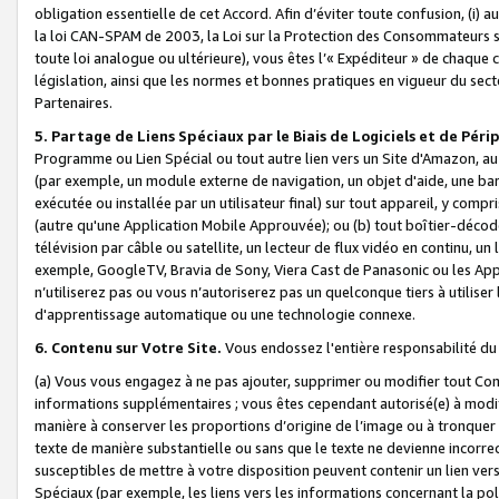
obligation essentielle de cet Accord. Afin d’éviter toute confusion, (i) a
la loi CAN-SPAM de 2003, la Loi sur la Protection des Consommateurs s
toute loi analogue ou ultérieure), vous êtes l’« Expéditeur » de chaque 
législation, ainsi que les normes et bonnes pratiques en vigueur du s
Partenaires.
5. Partage de Liens Spéciaux par le Biais de Logiciels et de Pér
Programme ou Lien Spécial ou tout autre lien vers un Site d'Amazon, au su
(par exemple, un module externe de navigation, un objet d'aide, une ba
exécutée ou installée par un utilisateur final) sur tout appareil, y comp
(autre qu'une Application Mobile Approuvée); ou (b) tout boîtier-décod
télévision par câble ou satellite, un lecteur de flux vidéo en continu, un
exemple, GoogleTV, Bravia de Sony, Viera Cast de Panasonic ou les Appli
n’utiliserez pas ou vous n’autoriserez pas un quelconque tiers à utili
d'apprentissage automatique ou une technologie connexe.
6. Contenu sur Votre Site.
Vous endossez l'entière responsabilité du
(a) Vous vous engagez à ne pas ajouter, supprimer ou modifier tout Co
informations supplémentaires ; vous êtes cependant autorisé(e) à modi
manière à conserver les proportions d’origine de l’image ou à tronquer
texte de manière substantielle ou sans que le texte ne devienne incorr
susceptibles de mettre à votre disposition peuvent contenir un lien ver
Spéciaux (par exemple, les liens vers les informations concernant la poli