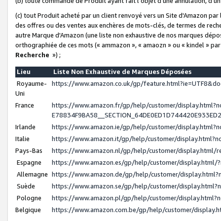
(b) toute commande de Produit ayant fait l'objet d'une annulation, d'u
(c) tout Produit acheté par un client renvoyé vers un Site d'Amazon par
des offres ou des ventes aux enchères de mots-clés, de termes de reche
autre Marque d'Amazon (une liste non exhaustive de nos marques déposée
orthographiée de ces mots (« ammazon », « amaozn » ou « kindel » par
Recherche
») ;
Lieu
Liste Non Exhaustive de Marques Déposées
Royaume-
https://www.amazon.co.uk/gp/feature.html?ie=UTF8&
Uni
France
https://www.amazon.fr/gp/help/customer/display.ht
E78834F9BA58__SECTION_64DE0ED1D744420E933ED
Irlande
https://www.amazon.ie/gp/help/customer/display.htm
Italie
https://www.amazon.it/gp/help/customer/display.html
Pays-Bas
https://www.amazon.nl/gp/help/customer/display.html
Espagne
https://www.amazon.es/gp/help/customer/display.html
Allemagne
https://www.amazon.de/gp/help/customer/display.htm
Suède
https://www.amazon.se/gp/help/customer/display.htm
Pologne
https://www.amazon.pl/gp/help/customer/display.html
Belgique
https://www.amazon.com.be/gp/help/customer/displa