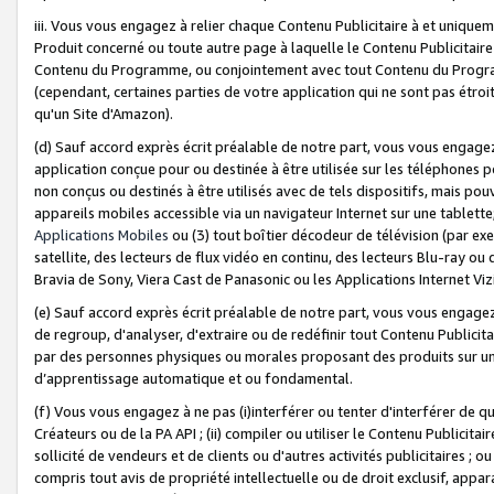
iii. Vous vous engagez à relier chaque Contenu Publicitaire à et uniqu
Produit concerné ou toute autre page à laquelle le Contenu Publicitaire
Contenu du Programme, ou conjointement avec tout Contenu du Programm
(cependant, certaines parties de votre application qui ne sont pas étroi
qu'un Site d'Amazon).
(d) Sauf accord exprès écrit préalable de notre part, vous vous engagez à
application conçue pour ou destinée à être utilisée sur les téléphones p
non conçus ou destinés à être utilisés avec de tels dispositifs, mais pouv
appareils mobiles accessible via un navigateur Internet sur une tablett
Applications Mobiles
ou (3) tout boîtier décodeur de télévision (par ex
satellite, des lecteurs de flux vidéo en continu, des lecteurs Blu-ray o
Bravia de Sony, Viera Cast de Panasonic ou les Applications Internet Viz
(e) Sauf accord exprès écrit préalable de notre part, vous vous engagez 
de regroup, d'analyser, d'extraire ou de redéfinir tout Contenu Publicitai
par des personnes physiques ou morales proposant des produits sur un
d’apprentissage automatique et ou fondamental.
(f) Vous vous engagez à ne pas (i)interférer ou tenter d'interférer de 
Créateurs ou de la PA API ; (ii) compiler ou utiliser le Contenu Publicita
sollicité de vendeurs et de clients ou d'autres activités publicitaires ; ou (
compris tout avis de propriété intellectuelle ou de droit exclusif, appar