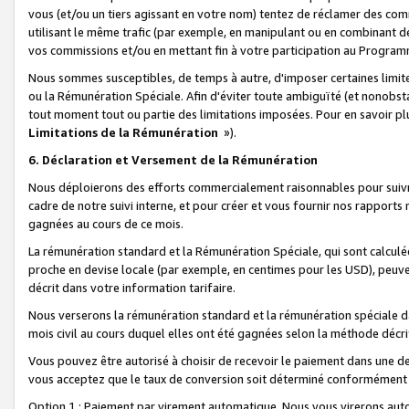
vous (et/ou un tiers agissant en votre nom) tentez de réclamer des c
utilisant le même trafic (par exemple, en manipulant ou en combinant 
vos commissions et/ou en mettant fin à votre participation au Progra
Nous sommes susceptibles, de temps à autre, d'imposer certaines limit
ou la Rémunération Spéciale. Afin d'éviter toute ambiguïté (et nonobst
tout moment tout ou partie des limitations imposées. Pour en savoir plus
Limitations de la Rémunération
»).
6. Déclaration et Versement de la Rémunération
Nous déploierons des efforts commercialement raisonnables pour suivr
cadre de notre suivi interne, et pour créer et vous fournir nos rapport
gagnées au cours de ce mois.
La rémunération standard et la Rémunération Spéciale, qui sont calcul
proche en devise locale (par exemple, en centimes pour les USD), peuve
décrit dans votre information tarifaire.
Nous verserons la rémunération standard et la rémunération spéciale da
mois civil au cours duquel elles ont été gagnées selon la méthode décr
Vous pouvez être autorisé à choisir de recevoir le paiement dans une dev
vous acceptez que le taux de conversion soit déterminé conformément
Option 1 : Paiement par virement automatique.
Nous vous virerons aut