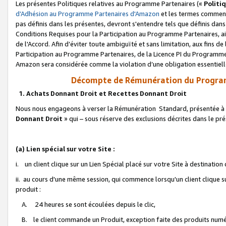
Les présentes Politiques relatives au Programme Partenaires («
Politi
d’Adhésion au Programme Partenaires d'Amazon
et les termes commenç
pas définis dans les présentes, devront s'entendre tels que définis dans 
Conditions Requises pour la Participation au Programme Partenaires, ai
de l'Accord. Afin d’éviter toute ambiguïté et sans limitation, aux fins de
Participation au Programme Partenaires, de la Licence PI du Programme 
Amazon sera considérée comme la violation d’une obligation essentielle
Décompte de Rémunération du Program
1. Achats Donnant Droit et Recettes Donnant Droit
Nous nous engageons à verser la Rémunération Standard, présentée à l
Donnant Droit
» qui – sous réserve des exclusions décrites dans le p
(a) Lien spécial sur votre Site :
i. un client clique sur un Lien Spécial placé sur votre Site à destination
ii. au cours d'une même session, qui commence lorsqu'un client clique s
produit :
A. 24 heures se sont écoulées depuis le clic,
B. le client commande un Produit, exception faite des produits numéri