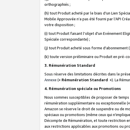
orthographiés ;
(h) tout Produit acheté par le biais d’un Lien Spéc
Mobile Approuvée n’a pas été fourni par l’API Créat
votre disposition ;
(i) tout Produit faisant l'objet d'un Evénement El
Spéciale correspondante) ;
(j) tout Produit acheté sous forme d'abonnement (s
(k) toute version préliminaire ou Produit en pré-c
3. Rémunération Standard
Sous réserve des limitations décrites dans le pré
Annexe
(«
Rémunération Standard
»). La Rému
4. Rémunération spéciale ou Promotions
Nous sommes susceptibles de proposer de temps à
rémunération supplémentaire ou exceptionnelle (
Amazon se réserve le droit de suspendre ou de mo
spéciaux ou promotions (même ceux qui n'impliquent
Décompte de Rémunération, et toute restriction e
aux restrictions applicables aux promotions ou p