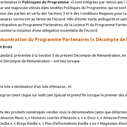
artenaires («
Politiques du Programme
») sont intégrées par renvoi aux
C
r une majuscule utilisés dans lesdites Politiques du Programme, qui ne sont 
ations des parties en vertu des Sections 3 et 6 des Conditions Requises pour l
naires survivront au terme de l'Accord. Afin d’éviter toute ambiguïté et sans l
rticipation au Programme Partenaires, de la Licence PI du Programme Partenai
mme la violation d’une obligation essentielle de l'Accord.
munération du Programme Partenaires (« Décompte de 
t Droit
ndard, présentée à la Section 3 du présent Décompte de Rémunération, en r
ent Décompte de Rémunération – ont lieu lorsque :
tre Site à destination d'un Site d'Amazon ; et
u'un client clique sur ledit Lien Spécial et prend fin lorsque le premier des
 des produits numériques vendus sous la dénomination (ainsi que déterminé 
 Amazon Music », « Histoires courtes d’Amazon », « e-Docs », « Amazon Prim
 Kindle », « Blogs Kindle », « Flux d’informations Kindle » ou « Magazines éle