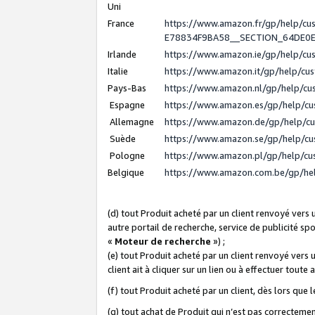
Uni
France
https://www.amazon.fr/gp/help/c
E78834F9BA58__SECTION_64DE0
Irlande
https://www.amazon.ie/gp/help/c
Italie
https://www.amazon.it/gp/help/cu
Pays-Bas
https://www.amazon.nl/gp/help/c
Espagne
https://www.amazon.es/gp/help/c
Allemagne
https://www.amazon.de/gp/help/c
Suède
https://www.amazon.se/gp/help/c
Pologne
https://www.amazon.pl/gp/help/c
Belgique
https://www.amazon.com.be/gp/h
(d) tout Produit acheté par un client renvoyé vers
autre portail de recherche, service de publicité sp
«
Moteur de recherche
») ;
(e) tout Produit acheté par un client renvoyé vers 
client ait à cliquer sur un lien ou à effectuer toute 
(f) tout Produit acheté par un client, dès lors que
(g) tout achat de Produit qui n’est pas correctemen