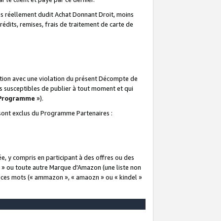
 réellement dudit Achat Donnant Droit, moins
rédits, remises, frais de traitement de carte de
elation avec une violation du présent Décompte de
s susceptibles de publier à tout moment et qui
 Programme
»).
t sont exclus du Programme Partenaires :
e, y compris en participant à des offres ou des
e » ou toute autre Marque d'Amazon (une liste non
e ces mots (« ammazon », « amaozn » ou « kindel »