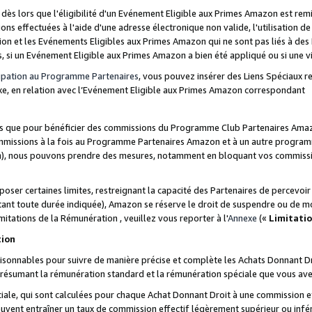
s lors que l'éligibilité d'un Evénement Eligible aux Primes Amazon est remis
ions effectuées à l'aide d'une adresse électronique non valide, l'utilisation d
on et les Evénements Eligibles aux Primes Amazon qui ne sont pas liés à des 
s, si un Evénement Eligible aux Primes Amazon a bien été appliqué ou si une vio
cipation au Programme Partenaires
, vous pouvez insérer des Liens Spéciaux 
xe, en relation avec l’Evénement Eligible aux Primes Amazon correspondant
sées que pour bénéficier des commissions du Programme Club Partenaires Amaz
mmissions à la fois au Programme Partenaires Amazon et à un autre programme
on), nous pouvons prendre des mesures, notamment en bloquant vos commission
oser certaines limites, restreignant la capacité des Partenaires de percevo
stant toute durée indiquée), Amazon se réserve le droit de suspendre ou de m
mitations de la Rémunération , veuillez vous reporter à l'
Annexe
(«
Limitati
tion
sonnables pour suivre de manière précise et complète les Achats Donnant Dro
ts résumant la rémunération standard et la rémunération spéciale que vous av
ale, qui sont calculées pour chaque Achat Donnant Droit à une commission e
uvent entraîner un taux de commission effectif légèrement supérieur ou infér