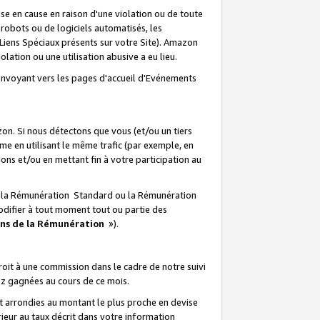
e en cause en raison d'une violation ou de toute
e robots ou de logiciels automatisés, les
Liens Spéciaux présents sur votre Site). Amazon
lation ou une utilisation abusive a eu lieu.
renvoyant vers les pages d'accueil d'Evénements
on. Si nous détectons que vous (et/ou un tiers
 en utilisant le même trafic (par exemple, en
s et/ou en mettant fin à votre participation au
ir la Rémunération Standard ou la Rémunération
odifier à tout moment tout ou partie des
ons de la Rémunération
»).
it à une commission dans le cadre de notre suivi
ez gagnées au cours de ce mois.
t arrondies au montant le plus proche en devise
ieur au taux décrit dans votre information