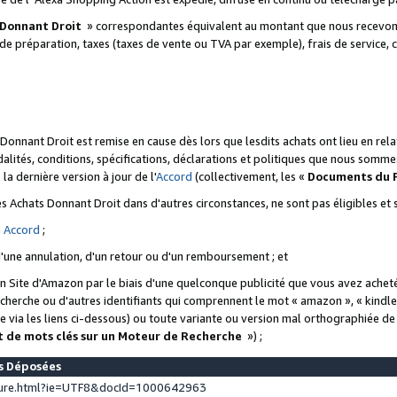
 Donnant Droit
» correspondantes équivalent au montant que nous recevons
 de préparation, taxes (taxes de vente ou TVA par exemple), frais de service, c
s Donnant Droit est remise en cause dès lors que lesdits achats ont lieu en r
lités, conditions, spécifications, déclarations et politiques que nous somme
a dernière version à jour de l'
Accord
(collectivement, les «
Documents du
 des Achats Donnant Droit dans d'autres circonstances, ne sont pas éligibles e
e
Accord
;
d'une annulation, d'un retour ou d'un remboursement ; et
 un Site d'Amazon par le biais d'une quelconque publicité que vous avez acheté
cherche ou d'autres identifiants qui comprennent le mot « amazon », « kindl
 via les liens ci-dessous) ou toute variante ou version mal orthographiée d
t de mots clés sur un Moteur de Recherche
») ;
es Déposées
ture.html?ie=UTF8&docId=1000642963