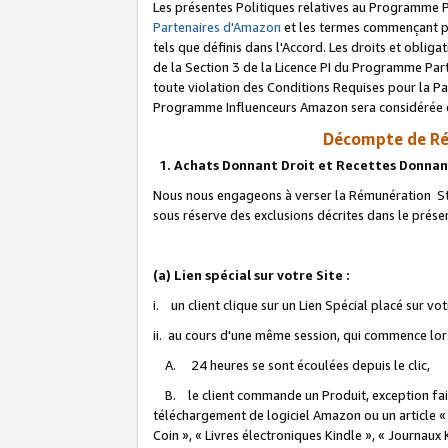
Les présentes Politiques relatives au Programme P
Partenaires d'Amazon
et les termes commençant pa
tels que définis dans l'Accord. Les droits et oblig
de la Section 3 de la Licence PI du Programme Parte
toute violation des Conditions Requises pour la Pa
Programme Influenceurs Amazon sera considérée co
Décompte de Ré
1. Achats Donnant Droit et Recettes Donnan
Nous nous engageons à verser la Rémunération Sta
sous réserve des exclusions décrites dans le prés
(a) Lien spécial sur votre Site :
i. un client clique sur un Lien Spécial placé sur vo
ii. au cours d'une même session, qui commence lorsq
A. 24 heures se sont écoulées depuis le clic,
B. le client commande un Produit, exception faite
téléchargement de logiciel Amazon ou un article «
Coin », « Livres électroniques Kindle », « Journaux