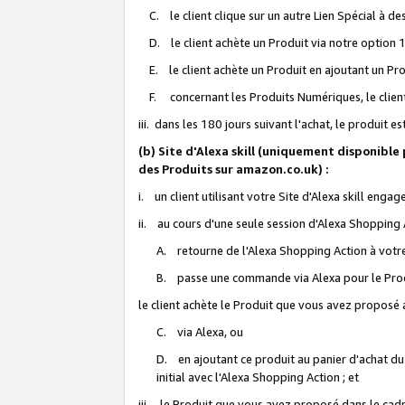
C. le client clique sur un autre Lien Spécial à de
D. le client achète un Produit via notre option 1-
E. le client achète un Produit en ajoutant un Produ
F. concernant les Produits Numériques, le client 
iii. dans les 180 jours suivant l'achat, le produit e
(b) Site d'Alexa skill (uniquement disponible
des Produits sur amazon.co.uk) :
i. un client utilisant votre Site d'Alexa skill enga
ii. au cours d'une seule session d'Alexa Shopping 
A. retourne de l'Alexa Shopping Action à votre
B. passe une commande via Alexa pour le Prod
le client achète le Produit que vous avez proposé a
C. via Alexa, ou
D. en ajoutant ce produit au panier d'achat du
initial avec l'Alexa Shopping Action ; et
iii. le Produit que vous avez proposé dans le cadre