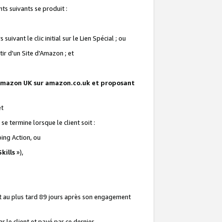
ts suivants se produit :
vant le clic initial sur le Lien Spécial ; ou
ir d'un Site d'Amazon ; et
te Amazon UK sur amazon.co.uk et proposant
et
e termine lorsque le client soit :
ping Action, ou
kills
»),
it au plus tard 89 jours après son engagement
 le client et payé par ce dernier.