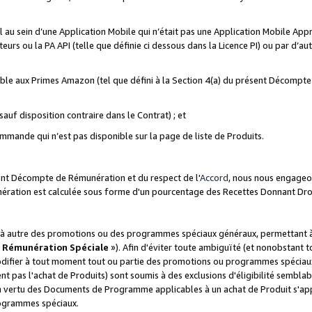
ial au sein d’une Application Mobile qui n’était pas une Application Mobile Ap
eurs ou la PA API (telle que définie ci dessous dans la Licence PI) ou par d’au
igible aux Primes Amazon (tel que défini à la Section 4(a) du présent Décomp
auf disposition contraire dans le Contrat) ; et
ommande qui n’est pas disponible sur la page de liste de Produits.
sent Décompte de Rémunération et du respect de l'
Accord
, nous nous engageo
nération est calculée sous forme d'un pourcentage des Recettes Donnant Dro
 autre des promotions ou des programmes spéciaux généraux, permettant à t
«
Rémunération Spéciale
»). Afin d'éviter toute ambiguïté (et nonobstant t
difier à tout moment tout ou partie des promotions ou programmes spéciaux.
 pas l'achat de Produits) sont soumis à des exclusions d'éligibilité semblabl
n vertu des Documents de Programme applicables à un achat de Produit s'app
rogrammes spéciaux.