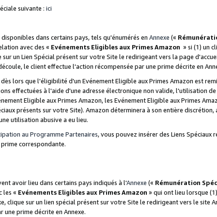
ciale suivante :
ici
disponibles dans certains pays, tels qu'énumérés en
Annexe
(«
Rémunérati
relation avec des «
Evénements Eligibles aux Primes Amazon
» si (1) un c
 sur un Lien Spécial présent sur votre Site le redirigeant vers la page d'acc
 découle, le client effectue l'action récompensée par une prime décrite en Ann
s lors que l'éligibilité d'un Evénement Eligible aux Primes Amazon est remis
ions effectuées à l'aide d'une adresse électronique non valide, l'utilisation d
nement Eligible aux Primes Amazon, les Evénement Eligible aux Primes Amazo
ciaux présents sur votre Site). Amazon déterminera à son entière discrétion, 
ne utilisation abusive a eu lieu.
cipation au Programme Partenaires
, vous pouvez insérer des Liens Spéciaux r
la prime correspondante.
t avoir lieu dans certains pays indiqués à l'
Annexe
(«
Rémunération Spéc
c les «
Evénements Eligibles aux Primes Amazon
» qui ont lieu lorsque (1)
 clique sur un lien spécial présent sur votre Site le redirigeant vers le site 
ar une prime décrite en Annexe.