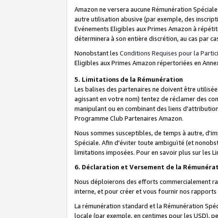
Amazon ne versera aucune Rémunération Spéciale dè
autre utilisation abusive (par exemple, des inscript
Evénements Eligibles aux Primes Amazon à répétiti
déterminera à son entière discrétion, au cas par ca
Nonobstant les
Conditions Requises pour la Parti
Eligibles aux Primes Amazon répertoriées en Anne
5. Limitations de la Rémunération
Les balises des partenaires ne doivent être utili
agissant en votre nom) tentez de réclamer des co
manipulant ou en combinant des liens d'attributi
Programme Club Partenaires Amazon.
Nous sommes susceptibles, de temps à autre, d'imp
Spéciale. Afin d'éviter toute ambiguïté (et nonob
limitations imposées. Pour en savoir plus sur les Li
6. Déclaration et Versement de la Rémunéra
Nous déploierons des efforts commercialement rai
interne, et pour créer et vous fournir nos rappor
La rémunération standard et la Rémunération Spéci
locale (par exemple, en centimes pour les USD), pe