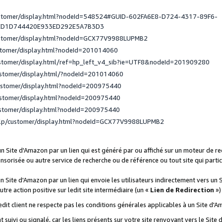
ustomer/display.html?nodeId=548524#GUID-602FA6E8-D724-4317-89F6-
ED1D744420E933ED292E5A7B3D3
ustomer/display.html?nodeId=GCX77V9988LUPMB2
stomer/display.html?nodeId=201014060
ustomer/display.html/ref=hp_left_v4_sib?ie=UTF8&nodeId=201909280
ustomer/display.html/?nodeId=201014060
ustomer/display.html?nodeId=200975440
ustomer/display.html?nodeId=200975440
ustomer/display.html?nodeId=200975440
elp/customer/display.html?nodeId=GCX77V9988LUPMB2
 un Site d'Amazon par un lien qui est généré par ou affiché sur un moteur de 
onsorisée ou autre service de recherche ou de référence ou tout site qui part
un Site d'Amazon par un lien qui envoie les utilisateurs indirectement vers un 
autre action positive sur ledit site intermédiaire (un «
Lien de Redirection
»)
 ledit client ne respecte pas les conditions générales applicables à un Site d'
t suivi ou signalé, car les liens présents sur votre site renvoyant vers le Si