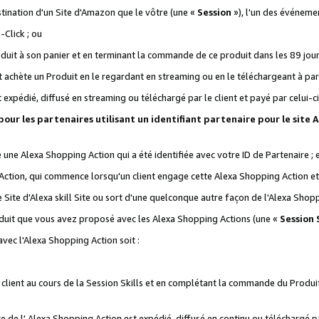
stination d'un Site d'Amazon que le vôtre (une «
Session
»), l'un des événemen
Click ; ou
it à son panier et en terminant la commande de ce produit dans les 89 jours sui
achète un Produit en le regardant en streaming ou en le téléchargeant à part
st expédié, diffusé en streaming ou téléchargé par le client et payé par celui-ci
 pour les partenaires utilisant un identifiant partenaire pour le si
ge une Alexa Shopping Action qui a été identifiée avec votre ID de Partenaire ; 
Action, qui commence lorsqu'un client engage cette Alexa Shopping Action et s
 Site d'Alexa skill Site ou sort d'une quelconque autre façon de l'Alexa Shop
uit que vous avez proposé avec les Alexa Shopping Actions (une «
Session S
vec l'Alexa Shopping Action soit :
 client au cours de la Session Skills et en complétant la commande du Produ
 de l' Alexa Shopping Action est expédié, diffusé en continu ou téléchargé par