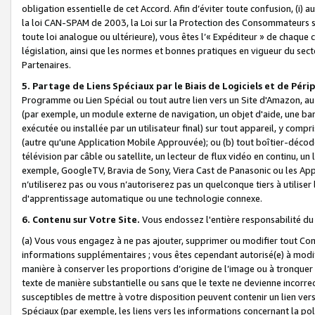
obligation essentielle de cet Accord. Afin d’éviter toute confusion, (i) a
la loi CAN-SPAM de 2003, la Loi sur la Protection des Consommateurs s
toute loi analogue ou ultérieure), vous êtes l’« Expéditeur » de chaque 
législation, ainsi que les normes et bonnes pratiques en vigueur du s
Partenaires.
5. Partage de Liens Spéciaux par le Biais de Logiciels et de Pér
Programme ou Lien Spécial ou tout autre lien vers un Site d'Amazon, au su
(par exemple, un module externe de navigation, un objet d'aide, une ba
exécutée ou installée par un utilisateur final) sur tout appareil, y comp
(autre qu'une Application Mobile Approuvée); ou (b) tout boîtier-décod
télévision par câble ou satellite, un lecteur de flux vidéo en continu, un
exemple, GoogleTV, Bravia de Sony, Viera Cast de Panasonic ou les Appli
n’utiliserez pas ou vous n’autoriserez pas un quelconque tiers à utili
d'apprentissage automatique ou une technologie connexe.
6. Contenu sur Votre Site.
Vous endossez l'entière responsabilité du
(a) Vous vous engagez à ne pas ajouter, supprimer ou modifier tout Co
informations supplémentaires ; vous êtes cependant autorisé(e) à modi
manière à conserver les proportions d’origine de l’image ou à tronquer
texte de manière substantielle ou sans que le texte ne devienne incorr
susceptibles de mettre à votre disposition peuvent contenir un lien ver
Spéciaux (par exemple, les liens vers les informations concernant la poli