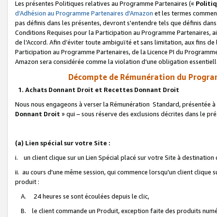
Les présentes Politiques relatives au Programme Partenaires («
Politi
d’Adhésion au Programme Partenaires d'Amazon
et les termes commenç
pas définis dans les présentes, devront s'entendre tels que définis dans 
Conditions Requises pour la Participation au Programme Partenaires, ai
de l'Accord. Afin d’éviter toute ambiguïté et sans limitation, aux fins de
Participation au Programme Partenaires, de la Licence PI du Programme 
Amazon sera considérée comme la violation d’une obligation essentielle
Décompte de Rémunération du Program
1. Achats Donnant Droit et Recettes Donnant Droit
Nous nous engageons à verser la Rémunération Standard, présentée à l
Donnant Droit
» qui – sous réserve des exclusions décrites dans le p
(a) Lien spécial sur votre Site :
i. un client clique sur un Lien Spécial placé sur votre Site à destination
ii. au cours d'une même session, qui commence lorsqu'un client clique s
produit :
A. 24 heures se sont écoulées depuis le clic,
B. le client commande un Produit, exception faite des produits numéri