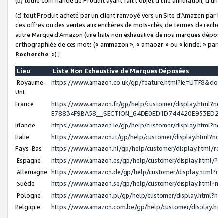
(b) toute commande de Produit ayant fait l'objet d'une annulation, d'u
(c) tout Produit acheté par un client renvoyé vers un Site d'Amazon par
des offres ou des ventes aux enchères de mots-clés, de termes de reche
autre Marque d'Amazon (une liste non exhaustive de nos marques déposée
orthographiée de ces mots (« ammazon », « amaozn » ou « kindel » par
Recherche
») ;
Lieu
Liste Non Exhaustive de Marques Déposées
Royaume-
https://www.amazon.co.uk/gp/feature.html?ie=UTF8&
Uni
France
https://www.amazon.fr/gp/help/customer/display.ht
E78834F9BA58__SECTION_64DE0ED1D744420E933ED
Irlande
https://www.amazon.ie/gp/help/customer/display.htm
Italie
https://www.amazon.it/gp/help/customer/display.html
Pays-Bas
https://www.amazon.nl/gp/help/customer/display.html
Espagne
https://www.amazon.es/gp/help/customer/display.html
Allemagne
https://www.amazon.de/gp/help/customer/display.htm
Suède
https://www.amazon.se/gp/help/customer/display.htm
Pologne
https://www.amazon.pl/gp/help/customer/display.html
Belgique
https://www.amazon.com.be/gp/help/customer/displa