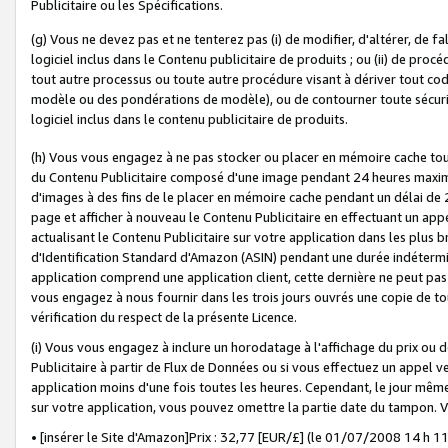
Publicitaire ou les Spécifications.
(g) Vous ne devez pas et ne tenterez pas (i) de modifier, d'altérer, de f
logiciel inclus dans le Contenu publicitaire de produits ; ou (ii) de proc
tout autre processus ou toute autre procédure visant à dériver tout c
modèle ou des pondérations de modèle), ou de contourner toute sécurité a
logiciel inclus dans le contenu publicitaire de produits.
(h) Vous vous engagez à ne pas stocker ou placer en mémoire cache tou
du Contenu Publicitaire composé d'une image pendant 24 heures maxim
d'images à des fins de le placer en mémoire cache pendant un délai de
page et afficher à nouveau le Contenu Publicitaire en effectuant un app
actualisant le Contenu Publicitaire sur votre application dans les plus 
d'Identification Standard d'Amazon (ASIN) pendant une durée indéterminé
application comprend une application client, cette dernière ne peut pa
vous engagez à nous fournir dans les trois jours ouvrés une copie de tou
vérification du respect de la présente Licence.
(i) Vous vous engagez à inclure un horodatage à l'affichage du prix ou 
Publicitaire à partir de Flux de Données ou si vous effectuez un appel ve
application moins d'une fois toutes les heures. Cependant, le jour même
sur votre application, vous pouvez omettre la partie date du tampon.
• [insérer le Site d'Amazon]Prix : 32,77 [EUR/£] (le 01/07/2008 14 h 11 