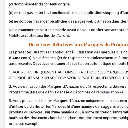
(c) doit présenter du contenu original ;
(d) ne doit pas imiter les fonctionnalités de l'application shopping d'Am
(e) ne doit pas héberger ou afficher des pages web d'Amazon dans de
Nous examinerons votre demande avant de vous notifier son acceptatio
Mobile acceptée aux fins de l'
Accord
.
Directives Relatives aux Marques du Progra
Les présentes Directives s'appliquent à l'utilisation des marques que
d'Amazon
»). Vous êtes tenu(e) de respecter scrupuleusement et à tou
aux présentes Directives entraînera la résiliation automatique de toute
1. VOUS ETES UNIQUEMENT AUTORISE(E) A UTILISER LES MARQUES D'
DES PRODUITS SUR UN SITE D'AMAZON A L'AIDE D'UN LIEN SPECIAL 
2. Votre utilisation des Marques d'Amazon doit (i) respecter la dernière
Programme (tels que définis dans le «
Décompte de rémunération
»).
3. Vous pouvez utiliser les Marques d'Amazon uniquement aux fins expr
d'utiliser ou d'afficher les Marques (i) d’une manière qui suggérerait un
produits ou services ; (iii) d’une manière qui, à notre discrétion, limit
mails ou des documents hors ligne (dans tout document imprimé, publip
orale par exemple).