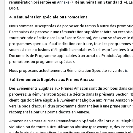
rémunération présentée en
Annexe
(«
Rémunération Standard
»). L
Droit.
4. Rémunération spéciale ou Promotions
Nous sommes susceptibles de proposer de temps à autre des promotion
Partenaires de percevoir une rémunération supplémentaire ou exceptio
toute période décrite dans la présente Section), Amazon se réserve le
programmes spéciaux. Sauf indication contraire, tous les programmes s
soumis à des exclusions d'éligibilité semblables à celles présentées à 
Documents de Programme applicables à un achat de Produit s'appliquera
promotions ou programmes spéciaux.
Nous proposons actuellement la Rémunération Spéciale suivante :
ici
(a) Evénements Eligibles aux Primes Amazon
Des Evénements Eligibles aux Primes Amazon sont disponibles dans cer
percevrez la Rémunération Spéciale décrite dans la présente Section 4(
client, qui doit être éligible à l'Evénement Eligible aux Primes Amazon te
vers la page d'accueil d'un programme donnant lieu à une prime sur un Si
récompensée par une prime décrite en Annexe.
Amazon ne versera aucune Rémunération Spéciale dès lors que l'éligibi
violation ou de toute autre utilisation abusive (par exemple, des inscrip
ou de logiciels automatisés, la participation d'une même personne à p