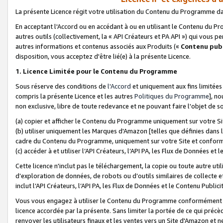
La présente Licence régit votre utilisation du Contenu du Programme d
En acceptant l'Accord ou en accédant à ou en utilisant le Contenu du P
autres outils (collectivement, la «
API Créateurs et PA API
») qui vous pe
autres informations et contenus associés aux Produits («
Contenu publ
disposition, vous acceptez d'être lié(e) à la présente Licence.
1. Licence Limitée pour le Contenu du Programme
Sous réserve des conditions de
l'Accord
et uniquement aux fins limitées
compris la présente Licence et les autres
Politiques du Programme
], n
non exclusive, libre de toute redevance et ne pouvant faire l'objet de so
(a) copier et afficher le Contenu du Programme uniquement sur votre Si
(b) utiliser uniquement les Marques d'Amazon [telles que définies dans 
cadre du Contenu du Programme, uniquement sur votre Site et confo
(c) accéder à et utiliser l’API Créateurs, l’API PA, les Flux de Données e
Cette licence n'inclut pas le téléchargement, la copie ou toute autre util
d’exploration de données, de robots ou d’outils similaires de collecte
inclut l’API Créateurs, l’API PA, les Flux de Données et le Contenu Publici
Vous vous engagez à utiliser le Contenu du Programme conformément a
licence accordée par la présente. Sans limiter la portée de ce qui pré
renvoyer les utilisateurs finaux et les ventes vers un Site d'Amazon et