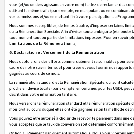
vous (et/ou un tiers agissant en votre nom) tentez de réclamer des c
utilisant le même trafic (par exemple, en manipulant ou en combinant 
vos commissions et/ou en mettant fin à votre participation au Progra
Nous sommes susceptibles, de temps à autre, d'imposer certaines limit
ou la Rémunération Spéciale. Afin d'éviter toute ambiguïté (et nonobst
tout moment tout ou partie des limitations imposées. Pour en savoir plus
Limitations de la Rémunération
»).
6. Déclaration et Versement de la Rémunération
Nous déploierons des efforts commercialement raisonnables pour suivr
cadre de notre suivi interne, et pour créer et vous fournir nos rapport
gagnées au cours de ce mois.
La rémunération standard et la Rémunération Spéciale, qui sont calcul
proche en devise locale (par exemple, en centimes pour les USD), peuve
décrit dans votre information tarifaire.
Nous verserons la rémunération standard et la rémunération spéciale da
mois civil au cours duquel elles ont été gagnées selon la méthode décr
Vous pouvez être autorisé à choisir de recevoir le paiement dans une dev
vous acceptez que le taux de conversion soit déterminé conformément
Option 1 : Paiement par virement automatique.
Nous vous virerons aut