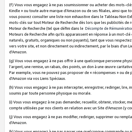
(f) Vous vous engagez à ne pas soumissionner ou acheter des mots-clés,
Kindle » ou toute autre marque d'Amazon ou de ses filiales, ainsi que t
vous pouvez consulter une liste non exhaustive dans le Tableau Non Ex
mots-clés sur tout Moteur de Recherche dès lors que les publicités de 
Moteur de Recherche (tel que défini dans le
Décompte de Rémunératio
Moteurs de Recherche afin qu'ils apparaissent en réponse à un mot-clé o
naturels, gratuits, organiques ou non payants), tant que vous respectez 
vers votre site, et non directement ou indirectement, par le biais d'un Li
d'Amazon.
(g) Vous vous engagez à ne pas offrir à une quelconque personne physi
l'argent, une remise, un rabais, des points, un don à une œuvre caritativ
Par exemple, vous ne pouvez pas proposer de « récompenses » ou de p
d'Amazon via vos Liens Spéciaux.
(h) Vous vous engagez à ne pas intercepter, enregistrer, rediriger, lire
soumis par toute personne physique ou morale.
(i) Vous vous engagez à ne pas demander, recueillir, obtenir, stocker, 
compte utilisées par nos clients en relation avec un Site d'Amazon (y c
(j) Vous vous engagez à ne pas modifier, rediriger, supprimer ou rempla
d'Amazon.
(k) Vous vous engagez à ne pas passer une quelconque commande ou init