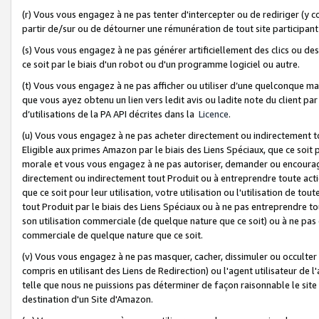
(r) Vous vous engagez à ne pas tenter d'intercepter ou de rediriger (y comp
partir de/sur ou de détourner une rémunération de tout site participa
(s) Vous vous engagez à ne pas générer artificiellement des clics ou de
ce soit par le biais d'un robot ou d'un programme logiciel ou autre.
(t) Vous vous engagez à ne pas afficher ou utiliser d’une quelconque man
que vous ayez obtenu un lien vers ledit avis ou ladite note du client par
d’utilisations de la PA API décrites dans la
Licence
.
(u) Vous vous engagez à ne pas acheter directement ou indirectement t
Eligible aux primes Amazon par le biais des Liens Spéciaux, que ce soit 
morale et vous vous engagez à ne pas autoriser, demander ou encourager
directement ou indirectement tout Produit ou à entreprendre toute acti
que ce soit pour leur utilisation, votre utilisation ou l'utilisation de
tout Produit par le biais des Liens Spéciaux ou à ne pas entreprendre t
son utilisation commerciale (de quelque nature que ce soit) ou à ne pas o
commerciale de quelque nature que ce soit.
(v) Vous vous engagez à ne pas masquer, cacher, dissimuler ou occulter 
compris en utilisant des Liens de Redirection) ou l'agent utilisateur de 
telle que nous ne puissions pas déterminer de façon raisonnable le site ou
destination d'un Site d'Amazon.