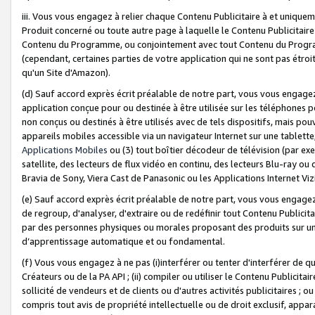
iii. Vous vous engagez à relier chaque Contenu Publicitaire à et uniqu
Produit concerné ou toute autre page à laquelle le Contenu Publicitaire
Contenu du Programme, ou conjointement avec tout Contenu du Programm
(cependant, certaines parties de votre application qui ne sont pas étroi
qu'un Site d'Amazon).
(d) Sauf accord exprès écrit préalable de notre part, vous vous engagez à
application conçue pour ou destinée à être utilisée sur les téléphones p
non conçus ou destinés à être utilisés avec de tels dispositifs, mais pouv
appareils mobiles accessible via un navigateur Internet sur une tablett
Applications Mobiles
ou (3) tout boîtier décodeur de télévision (par ex
satellite, des lecteurs de flux vidéo en continu, des lecteurs Blu-ray o
Bravia de Sony, Viera Cast de Panasonic ou les Applications Internet Viz
(e) Sauf accord exprès écrit préalable de notre part, vous vous engagez 
de regroup, d'analyser, d'extraire ou de redéfinir tout Contenu Publicitai
par des personnes physiques ou morales proposant des produits sur un
d’apprentissage automatique et ou fondamental.
(f) Vous vous engagez à ne pas (i)interférer ou tenter d'interférer de 
Créateurs ou de la PA API ; (ii) compiler ou utiliser le Contenu Publicita
sollicité de vendeurs et de clients ou d'autres activités publicitaires ; ou (
compris tout avis de propriété intellectuelle ou de droit exclusif, appar